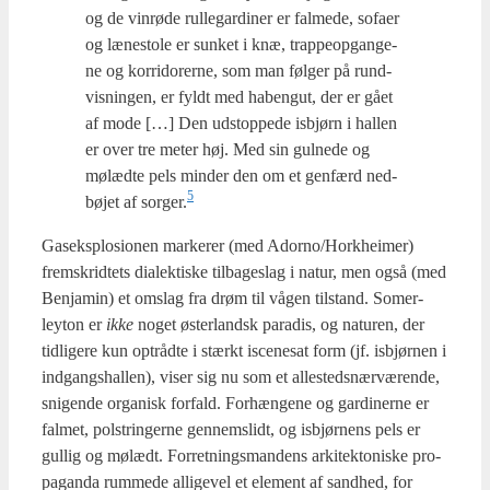
og de vin­rø­de rul­le­gar­di­ner er fal­me­de, sofa­er
og læne­sto­le er sun­ket i knæ, trap­pe­op­gan­ge­
ne og kor­ri­do­rer­ne, som man føl­ger på rund­
vis­nin­gen, er fyldt med habengut, der er gået
af mode […] Den udstop­pe­de isb­jørn i hal­len
er over tre meter høj. Med sin gul­ne­de og
mølæd­te pels min­der den om et gen­færd ned­
5
bø­jet af sorger.
Gas­eks­plo­sio­nen mar­ke­rer (med Adorno/Horkheimer)
frem­skrid­tets dia­lek­ti­ske til­ba­ge­slag i natur, men også (med
Benja­min) et omslag fra drøm til vågen til­stand. Somer­
leyton er
ikke
noget øster­land­sk para­dis, og natu­ren, der
tid­li­ge­re kun opt­rå­d­te i stærkt isce­ne­sat form (jf. isb­jør­nen i
ind­gangs­hal­len), viser sig nu som et alle­steds­nær­væ­ren­de,
sni­gen­de orga­nisk for­fald. For­hæn­ge­ne og gar­di­ner­ne er
fal­met, pol­strin­ger­ne gen­nem­s­lidt, og isb­jør­nens pels er
gul­lig og mølædt. For­ret­nings­man­dens arki­tek­to­ni­ske pro­
pa­gan­da rum­me­de alli­ge­vel et ele­ment af sand­hed, for