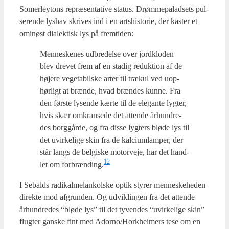
Somer­leytons repræ­sen­ta­ti­ve sta­tus. Drøm­me­pa­lad­sets pul­
se­ren­de lys­hav skri­ves ind i en arts­hi­sto­rie, der kaster et
omi­nøst dia­lek­tisk lys på frem­ti­den:
Men­ne­ske­nes udbre­del­se over jord­klo­den
blev dre­vet frem af en sta­dig reduk­tion af de
høje­re vege­ta­bil­ske arter til trækul ved uop­
hør­ligt at bræn­de, hvad bræn­des kun­ne. Fra
den før­ste lysen­de kær­te til de ele­gan­te lyg­ter,
hvis skær omkran­se­de det atten­de århund­re­
des borg­går­de, og fra dis­se lyg­ters blø­de lys til
det uvir­ke­li­ge skin fra de kalci­um­lam­per, der
står langs de bel­gi­ske motor­ve­je, har det hand­
12
let om forbrænding.
I Sebalds radi­kal­melan­kol­ske optik sty­rer men­ne­ske­he­den
direk­te mod afgrun­den. Og udvik­lin­gen fra det atten­de
århund­re­des “blø­de lys” til det tyven­des “uvir­ke­li­ge skin”
flug­ter gan­ske fint med Adorno/Horkheimers tese om en