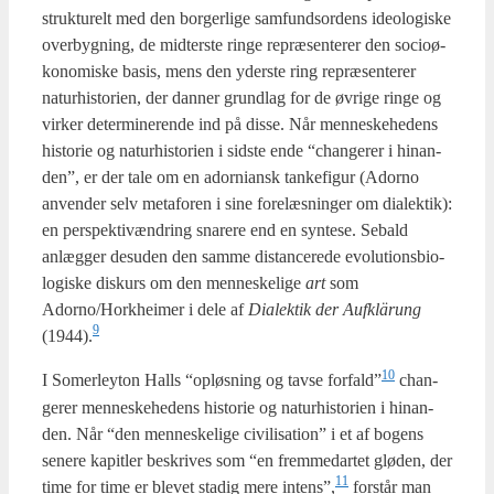
struk­tu­relt med den bor­ger­li­ge sam­fundsor­dens ide­o­lo­gi­ske
over­byg­ning, de mid­ter­ste rin­ge repræ­sen­te­rer den socioø­
ko­no­mi­ske basis, mens den yder­ste ring repræ­sen­te­rer
natur­hi­sto­ri­en, der dan­ner grund­lag for de øvri­ge rin­ge og
vir­ker deter­mi­ne­ren­de ind på dis­se. Når men­ne­ske­he­dens
histo­rie og natur­hi­sto­ri­en i sid­ste ende “chan­ge­rer i hin­an­
den”, er der tale om en ador­ni­ansk tan­ke­fi­gur (Ador­no
anven­der selv meta­for­en i sine fore­læs­nin­ger om dia­lek­tik):
en per­spek­tivæn­dring sna­re­re end en syn­te­se. Sebald
anlæg­ger des­u­den den sam­me distan­ce­re­de evo­lu­tions­bi­o­
lo­gi­ske dis­kurs om den men­ne­ske­li­ge
art
som
Adorno/Horkheimer i dele af
Dia­lek­tik der Auf­klärung
9
(1944).
10
I Somer­leyton Halls “opløs­ning og tav­se forfald”
chan­
ge­rer men­ne­ske­he­dens histo­rie og natur­hi­sto­ri­en i hin­an­
den. Når “den men­ne­ske­li­ge civi­li­sa­tion” i et af bogens
sene­re kapit­ler beskri­ves som “en frem­me­d­ar­tet glø­den, der
11
time for time er ble­vet sta­dig mere intens”,
for­står man