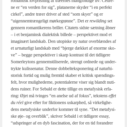
ro­man­tisk lov­pris­ning af træ­er­nes mang­fol­di­ge liv: Ced­re­
ne er “en ver­den for sig”, pla­ta­ner­ne sky­der “i en per­fekt
cir­kel”, andre træ­er dri­ver af sted “som sky­er” og er
“uigen­nem­træn­ge­ligt mør­ke­grøn­ne”. Det er
rewil­ding
set
gen­nem roman­ti­ke­rens bril­ler. Cita­tets sid­ste sæt­ning åbner
– i et benja­minsk dia­lek­tisk bil­le­de – per­spek­ti­vet mod et
imag­i­nært land­skab. Den uto­pi­ske ny natur over­blæn­des af
et
ur
natur­ligt land­skab med “bjer­ge dæk­ket af enor­me sko­
ve” – beg­ge per­spek­ti­ver i skarp kon­trast til det tid­li­ge­re
Somer­leytons gen­nem­sti­li­se­re­de, strengt ord­ne­de og under­
tryk­te kulis­se­na­tur. Den­ne dob­bel­t­eks­po­ne­ring af natur­hi­
sto­risk for­tid og mulig frem­tid ska­ber et kri­tisk spæn­dings­
felt, hvor mulig­he­der­ne, poten­ti­a­ler­ne viser sig blandt nuti­
dens rui­ner. For Sebald er det­te til­li­ge en meta­fy­sisk erfa­
ring: Øjet må tvin­ges “en anel­se ud af fokus”, tek­stens
effet
du réel
give efter for fik­tio­nens uskarp­hed, så vir­ke­lig­he­
dens meta­fy­si­ske under­for kom­mer til syne. “Det meta­fy­si­
ske øje- og over­blik”, skri­ver Sebald i et tid­li­ge­re essay,
“udsprin­ger af en dyb fasci­na­tion, der for en tid for­an­drer