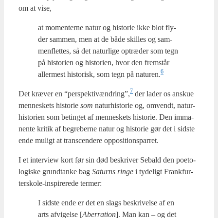
om at vise,
at momen­ter­ne natur og histo­rie ikke blot fly­
der sam­men, men at de både skil­les og sam­
men­flet­tes, så det natur­li­ge optræ­der som tegn
på histo­ri­en og histo­ri­en, hvor den frem­står
6
aller­mest histo­risk, som tegn på naturen.
7
Det kræ­ver en “perspektivændring”,
der lader os anskue
men­ne­skets histo­rie
som
natur­hi­sto­rie og, omvendt, natur­
hi­sto­ri­en som betin­get af men­ne­skets histo­rie. Den imma­
nen­te kri­tik af begre­ber­ne natur og histo­rie gør det i sid­ste
ende muligt at trans­cen­de­re oppo­si­tions­par­ret.
I et inter­view kort før sin død beskri­ver Sebald den poe­to­
lo­gi­ske grund­tan­ke bag
Saturns rin­ge
i tyde­ligt Frank­fur­
ter­sko­le-inspi­re­re­de ter­mer:
I sid­ste ende er det en slags beskri­vel­se af en
arts afvi­gel­se [
Aber­ra­tion
]. Man kan – og det