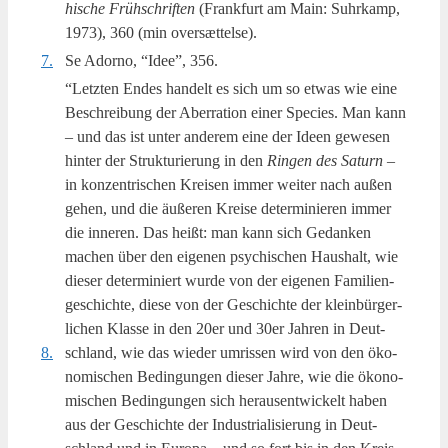
hi­s­che Frühs­chrif­ten
(Frank­furt am Main: Suhr­kamp,
1973), 360 (min oversættelse).
7.
Se Ador­no, “Idee”, 356.
“Letzten Endes han­delt es sich um so etwas wie eine
Beschrei­bung der Aber­ra­tion einer Spe­cies. Man kann
– und das ist unter ande­rem eine der Ide­en gewe­sen
hin­ter der Struk­turi­er­ung in den
Rin­gen des Saturn
–
in kon­zen­tri­s­chen Krei­sen immer wei­ter nach außen
gehen, und die äuße­ren Krei­se deter­mi­ni­e­ren immer
die inne­ren. Das heißt: man kann sich Gedan­ken
machen über den eige­nen psy­chi­s­chen Haus­halt, wie
die­ser deter­mi­ni­ert wur­de von der eige­nen Fami­li­en­
ge­s­chi­ch­te, die­se von der Ges­chi­ch­te der kle­in­bür­ger­
li­chen Klas­se in den 20er und 30er Jahren in Deut­
8.
schland, wie das wie­der umris­sen wird von den öko­
no­mi­s­chen Bedingun­gen die­ser Jahre, wie die öko­no­
mi­s­chen Bedingun­gen sich her­au­sentwi­ck­elt haben
aus der Ges­chi­ch­te der Indu­stri­a­li­si­er­ung in Deut­