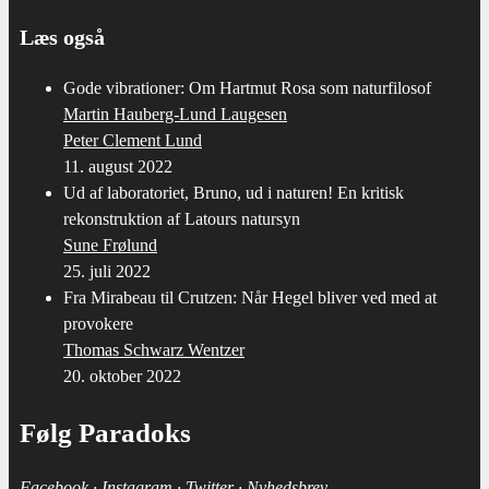
Læs også
Gode vibrationer: Om Hartmut Rosa som naturfilosof
Martin Hauberg-Lund Laugesen
Peter Clement Lund
11. august 2022
Ud af laboratoriet, Bruno, ud i naturen! En kritisk
rekonstruktion af Latours natursyn
Sune Frølund
25. juli 2022
Fra Mirabeau til Crutzen: Når Hegel bliver ved med at
provokere
Thomas Schwarz Wentzer
20. oktober 2022
Følg Paradoks
Face­book
·
Ins­ta­gram
·
Twit­ter
·
Nyheds­brev