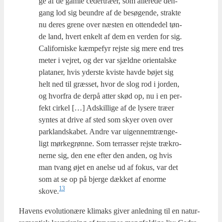
ge af de gam­le ceder­træ­er, som alle­re­de den­
gang lod sig beun­dre af de besø­gen­de, strak­te
nu deres gre­ne over næsten en otten­de­del tøn­
de land, hvert enkelt af dem en ver­den for sig.
Cali­for­ni­ske kæm­pe­fyr rej­ste sig mere end tres
meter i vej­ret, og der var sjæld­ne ori­en­tal­ske
pla­ta­ner, hvis yder­ste kvi­ste hav­de bøjet sig
helt ned til græs­set, hvor de slog rod i jor­den,
og hvor­fra de der­på atter skød op, nu i en per­
fekt cir­kel […] Adskil­li­ge af de lyse­re træ­er
syn­tes at dri­ve af sted som sky­er oven over
parkland­ska­bet. Andre var uigen­nem­træn­ge­
ligt mør­ke­grøn­ne. Som ter­ras­ser rej­ste trækro­
ner­ne sig, den ene efter den anden, og hvis
man tvang øjet en anel­se ud af fokus, var det
som at se op på bjer­ge dæk­ket af enor­me
13
skove.
Havens evo­lu­tio­næ­re kli­maks giver anled­ning til en natur­