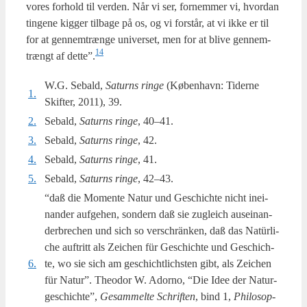
vores for­hold til ver­den. Når vi ser, for­nem­mer vi, hvor­dan
tin­ge­ne kig­ger til­ba­ge på os, og vi for­står, at vi ikke er til
for at gen­nem­træn­ge uni­ver­set, men for at bli­ve gen­nem­
14
trængt af dette”.
W.G. Sebald,
Saturns rin­ge
(Køben­havn: Tider­ne
1.
Skif­ter, 2011), 39.
2.
Sebald,
Saturns rin­ge
, 40–41.
3.
Sebald,
Saturns rin­ge
, 42.
4.
Sebald,
Saturns rin­ge
, 41.
5.
Sebald,
Saturns rin­ge
, 42–43.
“daß die Momen­te Natur und Ges­chi­ch­te nicht ine­i­
nan­der auf­ge­hen, son­dern daß sie zug­leich ause­i­nan­
der­bre­chen und sich so ver­s­chrän­ken, daß das Natür­li­
che auftritt als Zei­chen für Ges­chi­ch­te und Ges­chi­ch­
6.
te, wo sie sich am ges­chi­cht­li­ch­sten gibt, als Zei­chen
für Natur”. Theo­dor W. Ador­no, “Die Idee der Natur­
ge­s­chi­ch­te”,
Gesam­mel­te Schrif­ten
, bind 1,
Phi­los­op­