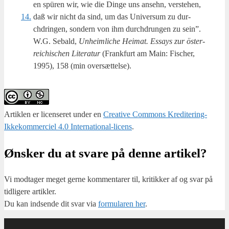
en spüren wir, wie die Din­ge uns anse­hn, ver­ste­hen,
14.
daß wir nicht da sind, um das Uni­ver­sum zu dur­
chdrin­gen, son­dern von ihm dur­chd­run­gen zu sein”.
W.G. Sebald,
Unheim­li­che Hei­mat. Essays zur öster­
rei­chi­s­chen Lite­ra­tur
(Frank­furt am Main: Fis­cher,
1995), 158 (min oversættelse).
Artiklen er licenseret under en
Creative Commons Kreditering-
Ikkekommerciel 4.0 International-licens
.
Ønsker du at svare på denne artikel?
Vi mod­ta­ger meget ger­ne kom­men­ta­rer til, kri­tik­ker af og svar på
tid­li­ge­re artik­ler.
Du kan ind­sen­de dit svar via
for­mu­la­ren her
.