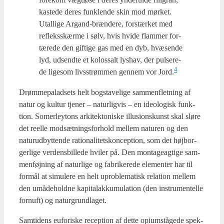
kaste­de deres funk­len­de skin mod mør­ket.
Utal­li­ge Argand-bræn­de­re, for­stær­ket med
refleks­skær­me i sølv, hvis hvi­de flam­mer for­
tæ­re­de den gif­ti­ge gas med en dyb, hvæ­sen­de
lyd, udsend­te et kolos­salt lys­hav, der pul­se­re­
4
de lige­som livs­strøm­men gen­nem vor Jord.
Drøm­me­pa­lad­sets helt bog­sta­ve­li­ge sam­men­flet­ning af
natur og kul­tur tje­ner – natur­lig­vis – en ide­o­lo­gisk funk­
tion. Somer­leytons arki­tek­to­ni­ske illu­sions­kunst skal slø­re
det reel­le mod­sæt­nings­for­hold mel­lem natu­ren og den
natur­ud­byt­ten­de ratio­na­li­tets­kon­cep­tion, som det høj­bor­
ger­li­ge ver­dens­bil­le­de hvi­ler på. Den mon­ta­ge­ag­ti­ge sam­
men­føj­ning af natur­li­ge og fabri­ke­re­de ele­men­ter har til
for­mål at simu­le­re en helt upro­ble­ma­tisk rela­tion mel­lem
den umå­de­hold­ne kapi­tal­ak­ku­mu­la­tion (den instru­men­tel­le
for­nuft) og natur­grund­la­get.
Sam­ti­dens eufori­ske recep­tion af det­te opi­um­stå­ge­de spek­