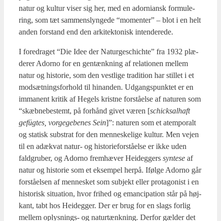
natur og kul­tur viser sig her, med en ador­ni­ansk for­mu­le­
ring, som tæt sam­men­s­lyn­ge­de “momen­ter” – blot i en helt
anden for­stand end den arki­tek­to­nisk inten­de­re­de.
I fored­ra­get “Die Idee der Natur­ge­s­chi­ch­te” fra 1932 plæ­
de­rer Ador­no for en gen­tænk­ning af rela­tio­nen mel­lem
natur og histo­rie, som den vest­li­ge tra­di­tion har stil­let i et
mod­sæt­nings­for­hold til hin­an­den. Udgangs­punk­tet er en
imma­nent kri­tik af Hegels krist­ne for­stå­el­se af natu­ren som
“skæb­ne­be­stemt, på for­hånd givet væren [
schick­sal­haft
gefüg­tes, vor­ge­ge­be­nes Sein
]”: natu­ren som et atem­poralt
og sta­tisk sub­strat for den men­ne­ske­li­ge kul­tur. Men vej­en
til en adæ­kvat natur- og histo­ri­e­for­stå­el­se er ikke uden
fald­gru­ber, og Ador­no frem­hæ­ver Hei­deg­gers
syn­te­se
af
natur og histo­rie som et eksem­pel her­på. Iføl­ge Ador­no går
for­stå­el­sen af men­ne­sket som sub­jekt eller pro­ta­go­nist i en
histo­risk situ­a­tion, hvor fri­hed og eman­ci­pa­tion står på høj­
kant, tabt hos Hei­deg­ger. Der er brug for en slags for­lig
mel­lem oplys­nings- og natur­tænk­ning. Der­for gæl­der det