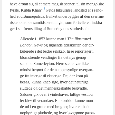
have drømt sig til et mere magisk sce­ne­ri til sin mongol­ske
3
fyr­ste, Kubla Khan”.
Petos luk­suri­ø­se land­sted er i sand­
hed et drøm­me­pa­lads, hvil­ket under­byg­ges af den svær­me­
ri­ske tone i de sam­tids­be­ret­nin­ger, som for­tæl­leren ind­dra­
ger i sin frem­stil­ling af Somer­leytons stor­heds­tid:
Alle­re­de i 1852 kun­ne man i
The Illu­stra­ted
Lon­don News
og lig­nen­de tids­skrif­ter, der cir­
ku­le­re­de i det bed­re sel­skab, læse repor­ta­ger i
blom­stren­de ven­din­ger fra det nys genop­
stand­ne Somer­leyton. Her­re­sæ­det var ikke
mindst berømt for de næp­pe syn­li­ge over­gan­
ge fra inte­r­i­ør til ekste­ri­ør. De, der kom på
besøg, kun­ne knap sige, hvor det natur­li­ge
slut­te­de og det men­ne­ske­skab­te begynd­te.
Salo­ner gik over i vin­ter­ha­ver, luf­ti­ge vesti­bu­
ler blev til veran­da­er. En kor­ri­dor kun­ne mun­
de ud i en grot­te med breg­ner, hvor en bæk
uop­hør­ligt plud­re­de, og hvor løv­grøn­ne pas­sa­