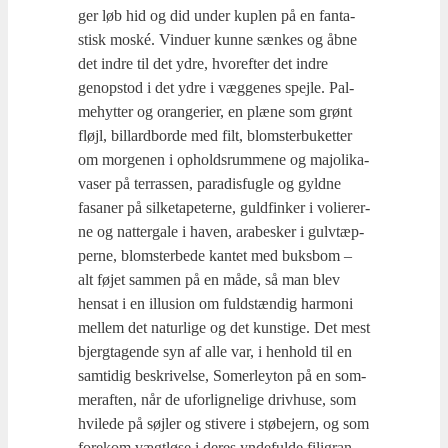
ger løb hid og did under kup­len på en fan­ta­
stisk moské. Vin­du­er kun­ne sæn­kes og åbne
det indre til det ydre, hvor­ef­ter det indre
genop­stod i det ydre i væg­ge­nes spej­le. Pal­
me­hyt­ter og oran­ge­ri­er, en plæ­ne som grønt
fløjl, bil­lard­bor­de med filt, blom­ster­buket­ter
om mor­ge­nen i opholds­rum­me­ne og majo­li­ka­
va­ser på ter­ras­sen, para­dis­fug­le og gyld­ne
fasa­ner på sil­ket­a­pe­ter­ne, guld­fin­ker i voli­e­rer­
ne og nat­ter­ga­le i haven, ara­be­sker i gulv­tæp­
per­ne, blom­ster­be­de kan­tet med buks­bom –
alt føjet sam­men på en måde, så man blev
hen­sat i en illu­sion om fuld­stæn­dig har­moni
mel­lem det natur­li­ge og det kun­sti­ge. Det mest
bjerg­ta­gen­de syn af alle var, i hen­hold til en
sam­ti­dig beskri­vel­se, Somer­leyton på en som­
mer­af­ten, når de ufor­lig­ne­li­ge driv­hu­se, som
hvi­le­de på søj­ler og sti­ve­re i stø­be­jern, og som
fore­kom vægt­lø­se i deres ynde­ful­de fili­gran,