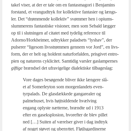
ta­kel viser, at der er tale om en fan­tas­ma­go­ri i Benja­mins
for­stand, et vrang­ud­tryk for kol­lek­ti­ve fan­ta­si­er og længs­
ler. Det “drøm­men­de kol­lek­tiv” svøm­mer hen i opi­ums­
slum­me­rens fan­ta­sti­ske visio­ner, men som Sebald læg­ger
op til i slut­nin­gen af cita­tet med tyde­lig refe­ren­ce til
Adorno/Horkheimer, udtryk­ker palad­sets “lys­hav”, der
pul­se­rer “lige­som livs­strøm­men gen­nem vor Jord”, en livs­
form, der er helt og hol­dent natur­for­fal­den, pris­gi­vet entro­
pi­en og natu­rens cyk­li­ci­tet. Sam­ti­dig vars­ler gas­lam­per­nes
gif­ti­ge
brænd­sel det ufravi­ge­li­ge dia­lek­ti­ske til­ba­ge­slag:
Vore dages besø­gen­de bli­ver ikke læn­ge­re slå­
et af Somer­leyton som mor­gen­lan­dets even­
tyr­pa­lads. De glas­dæk­ke­de gan­ga­re­a­ler og
pal­me­hu­set, hvis højt­sid­den­de hvæl­ving
engang oply­ste næt­ter­ne, brænd­te ud i 1913
efter en gas­eks­plo­sion, hvor­ef­ter de blev pil­let
ned […] Sui­ten af værel­ser giver i dag ind­tryk
af noget stø­vet og ube­nyt­tet. Fløjls­gar­di­ner­ne