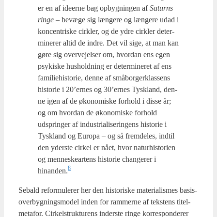
er en af ide­er­ne bag opbyg­nin­gen af
Saturns
rin­ge
– bevæ­ge sig læn­ge­re og læn­ge­re udad i
kon­cen­tri­ske cirk­ler, og de ydre cirk­ler deter­
mi­ne­rer altid de indre. Det vil sige, at man kan
gøre sig over­vej­el­ser om, hvor­dan ens egen
psy­ki­ske hus­hold­ning er deter­mi­ne­ret af ens
fami­lie­hi­sto­rie, den­ne af små­bor­ger­klas­sens
histo­rie i 20’ernes og 30’ernes Tys­kland, den­
ne igen af de øko­no­mi­ske for­hold i dis­se år;
og om hvor­dan de øko­no­mi­ske for­hold
udsprin­ger af indu­stri­a­li­se­rin­gens histo­rie i
Tys­kland og Euro­pa – og så frem­de­les, ind­til
den yder­ste cir­kel er nået, hvor natur­hi­sto­ri­en
og men­ne­skear­tens histo­rie chan­ge­rer i
8
hinanden.
Sebald refor­mu­le­rer her den histo­ri­ske mate­ri­a­lis­mes basis-
over­byg­nings­mo­del inden for ram­mer­ne af tek­stens titel­
me­ta­for. Cir­kel­struk­tu­rens inder­ste rin­ge kor­re­spon­de­rer