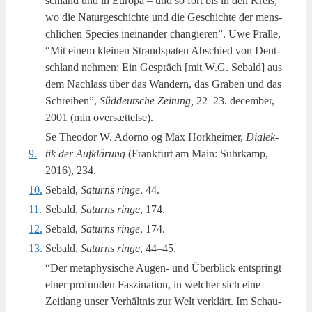
schland und in Euro­pa – und so fort bis in den Kreis,
wo die Natur­ge­s­chi­ch­te und die Ges­chi­ch­te der mens­
chli­chen Spe­cies ine­i­nan­der chan­gi­e­ren”. Uwe Pral­le,
“Mit einem kle­i­nen Strand­s­pa­ten Abs­chied von Deut­
schland neh­men: Ein Gespräch [mit W.G. Sebald] aus
dem Nachlass über das Wan­dern, das Gra­ben und das
Schrei­ben”,
Süd­deut­sche Zei­tung,
22–23. decem­ber,
2001 (min oversættelse).
Se Theo­dor W. Ador­no og Max Hor­k­hei­mer,
Dia­lek­
9.
tik der Auf­klärung
(Frank­furt am Main: Suhr­kamp,
2016), 234.
10.
Sebald,
Saturns rin­ge
, 44.
11.
Sebald,
Saturns rin­ge
, 174.
12.
Sebald,
Saturns rin­ge
, 174.
13.
Sebald,
Saturns rin­ge
, 44–45.
“Der metap­hy­si­s­che Augen- und Über­bli­ck ents­pringt
einer pro­fun­den Faszi­na­tion, in wel­cher sich eine
Zeit­lang unser Ver­hält­nis zur Welt ver­klärt. Im Schau­