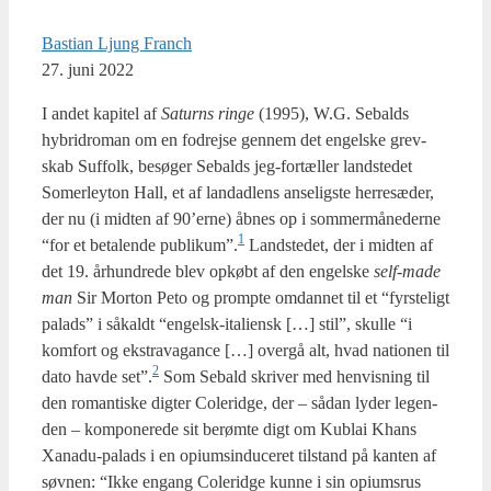
Bastian Ljung Franch
27. juni 2022
I andet kapi­tel af
Saturns rin­ge
(1995), W.G. Sebalds
hybri­dro­man om en fodrej­se gen­nem det engel­ske grev­
skab Suf­folk, besø­ger Sebalds jeg-for­tæl­ler land­ste­det
Somer­leyton Hall, et af lan­dad­lens anse­lig­ste her­re­sæ­der,
der nu (i mid­ten af 90’erne) åbnes op i som­mer­må­ne­der­ne
1
“for et beta­len­de publikum”.
Land­ste­det, der i mid­ten af
det 19. århund­re­de blev opkøbt af den engel­ske
self-made
man
Sir Mor­ton Peto og promp­te omdan­net til et “fyr­ste­ligt
palads” i såkaldt “engelsk-ita­li­ensk […] stil”, skul­le “i
kom­fort og ekstra­va­gan­ce […] over­gå alt, hvad natio­nen til
2
dato hav­de set”.
Som Sebald skri­ver med hen­vis­ning til
den roman­ti­ske dig­ter Cole­rid­ge, der – sådan lyder leg­en­
den – kom­po­ne­re­de sit berøm­te digt om Kublai Khans
Xana­du-palads i en opi­ums­in­du­ce­ret til­stand på kan­ten af
søv­nen: “Ikke engang Cole­rid­ge kun­ne i sin opi­ums­rus