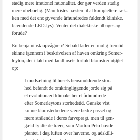
sta­dig mere irra­tio­nel ratio­na­li­tet, der gør ver­den sta­dig
mere ube­bo­e­lig. (Man fri­stes næsten til at kom­plet­te­re ræk­
ken med det enogty­ven­de århund­re­des ful­dendt kli­ni­ske,
blæn­den­de LED-lys). Ven­ter det dia­lek­ti­ske til­ba­ge­slag
for­u­de?
En benja­minsk opvåg­nen? Sebald lader en mulig frem­tid
skin­ne igen­nem i beskri­vel­sen af haven omkring Somer­
leyton, der i takt med land­hu­sets for­fald blom­strer utøj­let
op:
I mod­sæt­ning til husets hens­mul­dren­de stor­
hed befandt de omkring­lig­gen­de jor­de sig på
et evo­lu­tio­nært kli­maks her et århund­re­de
efter Somer­leytons stor­heds­tid. Gan­ske vist
kun­ne blom­ster­be­de­ne være bed­re pas­set og
mere strå­len­de i deres far­ve­pragt, men til gen­
gæld fyld­te de træ­er, som Mor­ton Peto hav­de
plan­tet, i dag luf­ten over haver­ne, og adskil­li­