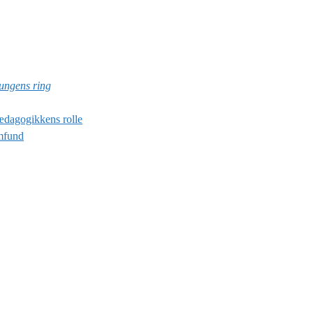
ungens ring
ædagogikkens rolle
amfund