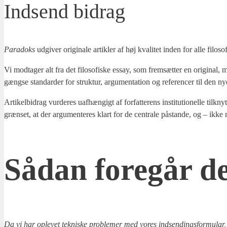
Indsend bidrag
Para­doks
udgi­ver ori­gi­na­le artik­ler af høj kva­li­tet inden for alle filo­so­f
Vi mod­ta­ger alt fra det filo­so­fi­ske essay, som frem­sæt­ter en ori­gi­nal,
gængse stan­dar­der for struk­tur, argu­men­ta­tion og refe­ren­cer til den ny
Arti­kel­bi­drag vur­de­res uaf­hæn­gigt af for­fat­te­rens insti­tu­tio­nel­le ti
græn­set, at der argu­men­te­res klart for de cen­tra­le påstan­de, og – ikke 
Sådan fore­går d
Da vi har ople­vet tek­ni­ske pro­ble­mer med vores ind­sen­dings­for­mu­lar,