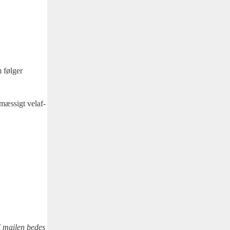
 føl­ger
­mæs­sigt vel­af­
I mai­len bedes