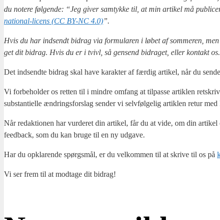
du note­re føl­gen­de: “Jeg giver samtyk­ke til, at min arti­kel må publi­
na­tio­nal-licens (CC BY-NC 4.0)
”.
Hvis du har ind­sendt bidrag via for­mu­la­ren i løbet af som­me­ren, men ik
get dit bidrag. Hvis du er i tvivl, så gen­send bidra­get, eller kon­takt os.
Det ind­send­te bidrag skal have karak­ter af fær­dig arti­kel, når du sen­de
Vi for­be­hol­der os ret­ten til i min­dre omfang at til­pas­se artik­len retskriv
sub­stan­ti­el­le ændrings­for­slag sen­der vi selv­føl­ge­lig artik­len retur med
Når redak­tio­nen har vur­de­ret din arti­kel, får du at vide, om din arti­kel e
feed­ba­ck, som du kan bru­ge til en ny udga­ve.
Har du opkla­ren­de spørgs­mål, er du vel­kom­men til at skri­ve til os på
Vi ser frem til at mod­ta­ge dit bidrag!