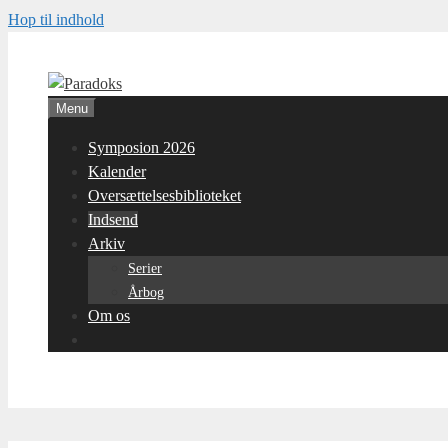
Hop til indhold
Menu
Symposion 2026
Kalender
Oversættelsesbiblioteket
Indsend
Arkiv
Serier
Årbog
Om os