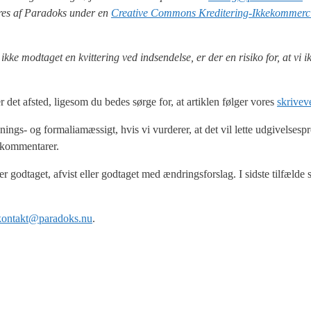
ce­res af Para­doks under en
Cre­a­ti­ve Com­mons Kre­di­te­ring-Ikke­kom­merci
ke mod­ta­get en kvit­te­ring ved ind­sen­del­se, er der en risi­ko for, at vi 
r det afsted, lige­som du bedes sør­ge for, at artik­len føl­ger vores
skri­ve­v
­nings- og for­ma­li­a­mæs­sigt, hvis vi vur­de­rer, at det vil let­te udgi­vel­ses­
 kom­men­ta­rer.
r god­ta­get, afvist eller god­ta­get med ændrings­for­slag. I sid­ste til­fæl­de 
kontakt@paradoks.nu
.