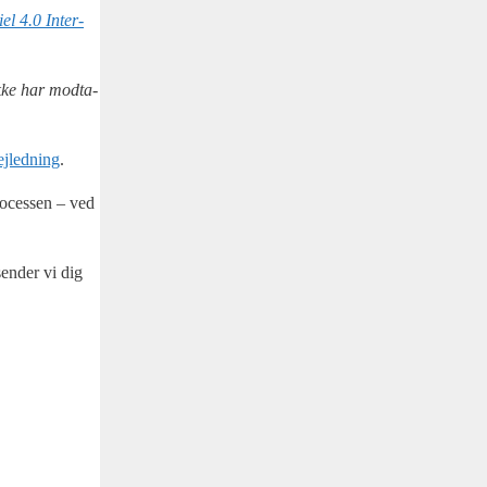
­el 4.0 Inter­
ikke har mod­ta­
ej­led­ning
.
pro­ces­sen – ved
sen­der vi dig