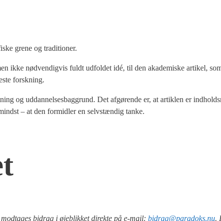
i­ske gre­ne og tra­di­tio­ner.
 men ikke nød­ven­dig­vis fuldt udfol­det idé, til den aka­de­mi­ske arti­kel, som
e­ste forsk­ning.
l­knyt­ning og uddan­nel­ses­bag­grund. Det afgø­ren­de er, at artik­len er ind­holds
mindst – at den for­mid­ler en selv­stæn­dig tan­ke.
et
 mod­ta­ges bidrag i øje­blik­ket direk­te på e‑mail:
bidrag@paradoks.nu
. 