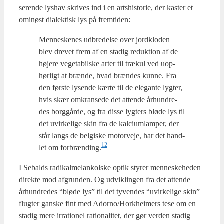
se­ren­de lys­hav skri­ves ind i en arts­hi­sto­rie, der kaster et
omi­nøst dia­lek­tisk lys på frem­ti­den:
Men­ne­ske­nes udbre­del­se over jord­klo­den
blev dre­vet frem af en sta­dig reduk­tion af de
høje­re vege­ta­bil­ske arter til trækul ved uop­
hør­ligt at bræn­de, hvad bræn­des kun­ne. Fra
den før­ste lysen­de kær­te til de ele­gan­te lyg­ter,
hvis skær omkran­se­de det atten­de århund­re­
des borg­går­de, og fra dis­se lyg­ters blø­de lys til
det uvir­ke­li­ge skin fra de kalci­um­lam­per, der
står langs de bel­gi­ske motor­ve­je, har det hand­
12
let om forbrænding.
I Sebalds radi­kal­melan­kol­ske optik sty­rer men­ne­ske­he­den
direk­te mod afgrun­den. Og udvik­lin­gen fra det atten­de
århund­re­des “blø­de lys” til det tyven­des “uvir­ke­li­ge skin”
flug­ter gan­ske fint med Adorno/Horkheimers tese om en
sta­dig mere irra­tio­nel ratio­na­li­tet, der gør ver­den sta­dig