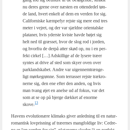
nu deres gre­ne over næsten en otten­de­del tøn­
de land, hvert enkelt af dem en ver­den for sig.
Cali­for­ni­ske kæm­pe­fyr rej­ste sig mere end tres
meter i vej­ret, og der var sjæld­ne ori­en­tal­ske
pla­ta­ner, hvis yder­ste kvi­ste hav­de bøjet sig
helt ned til græs­set, hvor de slog rod i jor­den,
og hvor­fra de der­på atter skød op, nu i en per­
fekt cir­kel […] Adskil­li­ge af de lyse­re træ­er
syn­tes at dri­ve af sted som sky­er oven over
parkland­ska­bet. Andre var uigen­nem­træn­ge­
ligt mør­ke­grøn­ne. Som ter­ras­ser rej­ste trækro­
ner­ne sig, den ene efter den anden, og hvis
man tvang øjet en anel­se ud af fokus, var det
som at se op på bjer­ge dæk­ket af enor­me
13
skove.
Havens evo­lu­tio­næ­re kli­maks giver anled­ning til en natur­
ro­man­tisk lov­pris­ning af træ­er­nes mang­fol­di­ge liv: Ced­re­
ne er “en ver­den for sig”, pla­ta­ner­ne sky­der “i en per­fekt