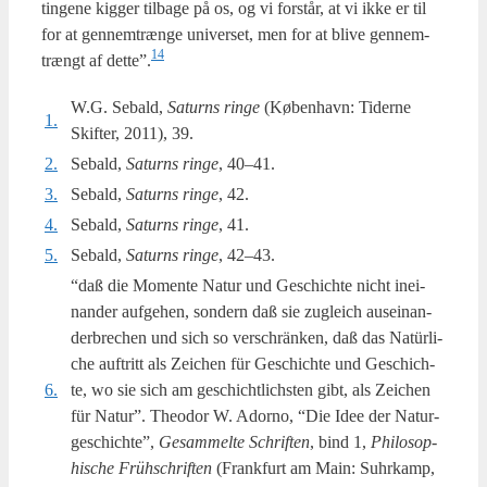
tin­ge­ne kig­ger til­ba­ge på os, og vi for­står, at vi ikke er til
for at gen­nem­træn­ge uni­ver­set, men for at bli­ve gen­nem­
14
trængt af dette”.
W.G. Sebald,
Saturns rin­ge
(Køben­havn: Tider­ne
1.
Skif­ter, 2011), 39.
2.
Sebald,
Saturns rin­ge
, 40–41.
3.
Sebald,
Saturns rin­ge
, 42.
4.
Sebald,
Saturns rin­ge
, 41.
5.
Sebald,
Saturns rin­ge
, 42–43.
“daß die Momen­te Natur und Ges­chi­ch­te nicht ine­i­
nan­der auf­ge­hen, son­dern daß sie zug­leich ause­i­nan­
der­bre­chen und sich so ver­s­chrän­ken, daß das Natür­li­
che auftritt als Zei­chen für Ges­chi­ch­te und Ges­chi­ch­
6.
te, wo sie sich am ges­chi­cht­li­ch­sten gibt, als Zei­chen
für Natur”. Theo­dor W. Ador­no, “Die Idee der Natur­
ge­s­chi­ch­te”,
Gesam­mel­te Schrif­ten
, bind 1,
Phi­los­op­
hi­s­che Frühs­chrif­ten
(Frank­furt am Main: Suhr­kamp,