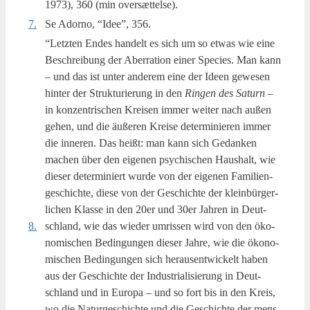
1973), 360 (min oversættelse).
7.
Se Ador­no, “Idee”, 356.
“Letzten Endes han­delt es sich um so etwas wie eine
Beschrei­bung der Aber­ra­tion einer Spe­cies. Man kann
– und das ist unter ande­rem eine der Ide­en gewe­sen
hin­ter der Struk­turi­er­ung in den
Rin­gen des Saturn
–
in kon­zen­tri­s­chen Krei­sen immer wei­ter nach außen
gehen, und die äuße­ren Krei­se deter­mi­ni­e­ren immer
die inne­ren. Das heißt: man kann sich Gedan­ken
machen über den eige­nen psy­chi­s­chen Haus­halt, wie
die­ser deter­mi­ni­ert wur­de von der eige­nen Fami­li­en­
ge­s­chi­ch­te, die­se von der Ges­chi­ch­te der kle­in­bür­ger­
li­chen Klas­se in den 20er und 30er Jahren in Deut­
8.
schland, wie das wie­der umris­sen wird von den öko­
no­mi­s­chen Bedingun­gen die­ser Jahre, wie die öko­no­
mi­s­chen Bedingun­gen sich her­au­sentwi­ck­elt haben
aus der Ges­chi­ch­te der Indu­stri­a­li­si­er­ung in Deut­
schland und in Euro­pa – und so fort bis in den Kreis,
wo die Natur­ge­s­chi­ch­te und die Ges­chi­ch­te der mens­