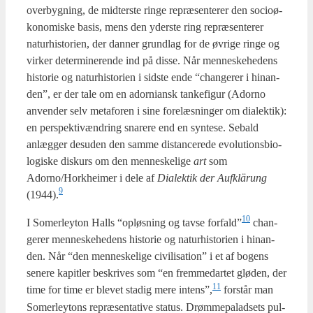
over­byg­ning, de mid­ter­ste rin­ge repræ­sen­te­rer den socioø­
ko­no­mi­ske basis, mens den yder­ste ring repræ­sen­te­rer
natur­hi­sto­ri­en, der dan­ner grund­lag for de øvri­ge rin­ge og
vir­ker deter­mi­ne­ren­de ind på dis­se. Når men­ne­ske­he­dens
histo­rie og natur­hi­sto­ri­en i sid­ste ende “chan­ge­rer i hin­an­
den”, er der tale om en ador­ni­ansk tan­ke­fi­gur (Ador­no
anven­der selv meta­for­en i sine fore­læs­nin­ger om dia­lek­tik):
en per­spek­tivæn­dring sna­re­re end en syn­te­se. Sebald
anlæg­ger des­u­den den sam­me distan­ce­re­de evo­lu­tions­bi­o­
lo­gi­ske dis­kurs om den men­ne­ske­li­ge
art
som
Adorno/Horkheimer i dele af
Dia­lek­tik der Auf­klärung
9
(1944).
10
I Somer­leyton Halls “opløs­ning og tav­se forfald”
chan­
ge­rer men­ne­ske­he­dens histo­rie og natur­hi­sto­ri­en i hin­an­
den. Når “den men­ne­ske­li­ge civi­li­sa­tion” i et af bogens
sene­re kapit­ler beskri­ves som “en frem­me­d­ar­tet glø­den, der
11
time for time er ble­vet sta­dig mere intens”,
for­står man
Somer­leytons repræ­sen­ta­ti­ve sta­tus. Drøm­me­pa­lad­sets pul­