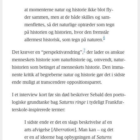
at momen­ter­ne natur og histo­rie ikke blot fly­
der sam­men, men at de både skil­les og sam­
men­flet­tes, så det natur­li­ge optræ­der som tegn
på histo­ri­en og histo­ri­en, hvor den frem­står
6
aller­mest histo­risk, som tegn på naturen.
7
Det kræ­ver en “perspektivændring”,
der lader os anskue
men­ne­skets histo­rie
som
natur­hi­sto­rie og, omvendt, natur­
hi­sto­ri­en som betin­get af men­ne­skets histo­rie. Den imma­
nen­te kri­tik af begre­ber­ne natur og histo­rie gør det i sid­ste
ende muligt at trans­cen­de­re oppo­si­tions­par­ret.
I et inter­view kort før sin død beskri­ver Sebald den poe­to­
lo­gi­ske grund­tan­ke bag
Saturns rin­ge
i tyde­ligt Frank­fur­
ter­sko­le-inspi­re­re­de ter­mer:
I sid­ste ende er det en slags beskri­vel­se af en
arts afvi­gel­se [
Aber­ra­tion
]. Man kan – og det
er en af ide­er­ne bag opbyg­nin­gen af
Saturns