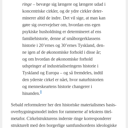
rin­ge
– bevæ­ge sig læn­ge­re og læn­ge­re udad i
kon­cen­tri­ske cirk­ler, og de ydre cirk­ler deter­
mi­ne­rer altid de indre. Det vil sige, at man kan
gøre sig over­vej­el­ser om, hvor­dan ens egen
psy­ki­ske hus­hold­ning er deter­mi­ne­ret af ens
fami­lie­hi­sto­rie, den­ne af små­bor­ger­klas­sens
histo­rie i 20’ernes og 30’ernes Tys­kland, den­
ne igen af de øko­no­mi­ske for­hold i dis­se år;
og om hvor­dan de øko­no­mi­ske for­hold
udsprin­ger af indu­stri­a­li­se­rin­gens histo­rie i
Tys­kland og Euro­pa – og så frem­de­les, ind­til
den yder­ste cir­kel er nået, hvor natur­hi­sto­ri­en
og men­ne­skear­tens histo­rie chan­ge­rer i
8
hinanden.
Sebald refor­mu­le­rer her den histo­ri­ske mate­ri­a­lis­mes basis-
over­byg­nings­mo­del inden for ram­mer­ne af tek­stens titel­
me­ta­for. Cir­kel­struk­tu­rens inder­ste rin­ge kor­re­spon­de­rer
struk­tu­relt med den bor­ger­li­ge sam­fundsor­dens ide­o­lo­gi­ske