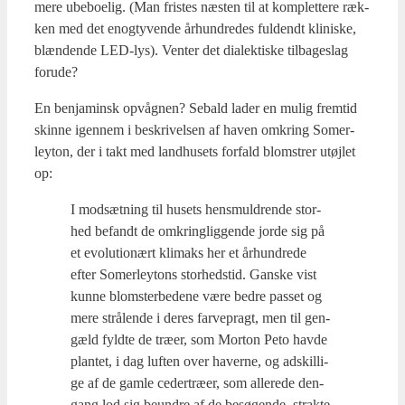
mere ube­bo­e­lig. (Man fri­stes næsten til at kom­plet­te­re ræk­
ken med det enogty­ven­de århund­re­des ful­dendt kli­ni­ske,
blæn­den­de LED-lys). Ven­ter det dia­lek­ti­ske til­ba­ge­slag
for­u­de?
En benja­minsk opvåg­nen? Sebald lader en mulig frem­tid
skin­ne igen­nem i beskri­vel­sen af haven omkring Somer­
leyton, der i takt med land­hu­sets for­fald blom­strer utøj­let
op:
I mod­sæt­ning til husets hens­mul­dren­de stor­
hed befandt de omkring­lig­gen­de jor­de sig på
et evo­lu­tio­nært kli­maks her et århund­re­de
efter Somer­leytons stor­heds­tid. Gan­ske vist
kun­ne blom­ster­be­de­ne være bed­re pas­set og
mere strå­len­de i deres far­ve­pragt, men til gen­
gæld fyld­te de træ­er, som Mor­ton Peto hav­de
plan­tet, i dag luf­ten over haver­ne, og adskil­li­
ge af de gam­le ceder­træ­er, som alle­re­de den­
gang lod sig beun­dre af de besø­gen­de, strak­te