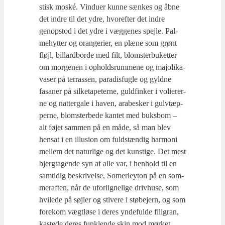
stisk moské. Vin­du­er kun­ne sæn­kes og åbne
det indre til det ydre, hvor­ef­ter det indre
genop­stod i det ydre i væg­ge­nes spej­le. Pal­
me­hyt­ter og oran­ge­ri­er, en plæ­ne som grønt
fløjl, bil­lard­bor­de med filt, blom­ster­buket­ter
om mor­ge­nen i opholds­rum­me­ne og majo­li­ka­
va­ser på ter­ras­sen, para­dis­fug­le og gyld­ne
fasa­ner på sil­ket­a­pe­ter­ne, guld­fin­ker i voli­e­rer­
ne og nat­ter­ga­le i haven, ara­be­sker i gulv­tæp­
per­ne, blom­ster­be­de kan­tet med buks­bom –
alt føjet sam­men på en måde, så man blev
hen­sat i en illu­sion om fuld­stæn­dig har­moni
mel­lem det natur­li­ge og det kun­sti­ge. Det mest
bjerg­ta­gen­de syn af alle var, i hen­hold til en
sam­ti­dig beskri­vel­se, Somer­leyton på en som­
mer­af­ten, når de ufor­lig­ne­li­ge driv­hu­se, som
hvi­le­de på søj­ler og sti­ve­re i stø­be­jern, og som
fore­kom vægt­lø­se i deres ynde­ful­de fili­gran,
kaste­de deres funk­len­de skin mod mør­ket.