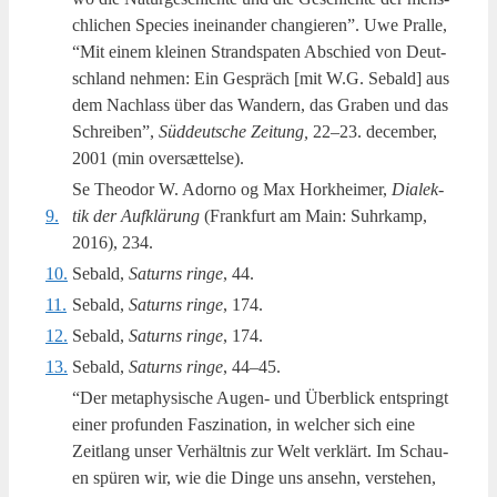
chli­chen Spe­cies ine­i­nan­der chan­gi­e­ren”. Uwe Pral­le,
“Mit einem kle­i­nen Strand­s­pa­ten Abs­chied von Deut­
schland neh­men: Ein Gespräch [mit W.G. Sebald] aus
dem Nachlass über das Wan­dern, das Gra­ben und das
Schrei­ben”,
Süd­deut­sche Zei­tung,
22–23. decem­ber,
2001 (min oversættelse).
Se Theo­dor W. Ador­no og Max Hor­k­hei­mer,
Dia­lek­
9.
tik der Auf­klärung
(Frank­furt am Main: Suhr­kamp,
2016), 234.
10.
Sebald,
Saturns rin­ge
, 44.
11.
Sebald,
Saturns rin­ge
, 174.
12.
Sebald,
Saturns rin­ge
, 174.
13.
Sebald,
Saturns rin­ge
, 44–45.
“Der metap­hy­si­s­che Augen- und Über­bli­ck ents­pringt
einer pro­fun­den Faszi­na­tion, in wel­cher sich eine
Zeit­lang unser Ver­hält­nis zur Welt ver­klärt. Im Schau­
en spüren wir, wie die Din­ge uns anse­hn, ver­ste­hen,