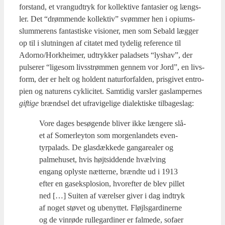
for­stand, et vrang­ud­tryk for kol­lek­ti­ve fan­ta­si­er og længs­
ler. Det “drøm­men­de kol­lek­tiv” svøm­mer hen i opi­ums­
slum­me­rens fan­ta­sti­ske visio­ner, men som Sebald læg­ger
op til i slut­nin­gen af cita­tet med tyde­lig refe­ren­ce til
Adorno/Horkheimer, udtryk­ker palad­sets “lys­hav”, der
pul­se­rer “lige­som livs­strøm­men gen­nem vor Jord”, en livs­
form, der er helt og hol­dent natur­for­fal­den, pris­gi­vet entro­
pi­en og natu­rens cyk­li­ci­tet. Sam­ti­dig vars­ler gas­lam­per­nes
gif­ti­ge
brænd­sel det ufravi­ge­li­ge dia­lek­ti­ske til­ba­ge­slag:
Vore dages besø­gen­de bli­ver ikke læn­ge­re slå­
et af Somer­leyton som mor­gen­lan­dets even­
tyr­pa­lads. De glas­dæk­ke­de gan­ga­re­a­ler og
pal­me­hu­set, hvis højt­sid­den­de hvæl­ving
engang oply­ste næt­ter­ne, brænd­te ud i 1913
efter en gas­eks­plo­sion, hvor­ef­ter de blev pil­let
ned […] Sui­ten af værel­ser giver i dag ind­tryk
af noget stø­vet og ube­nyt­tet. Fløjls­gar­di­ner­ne
og de vin­rø­de rul­le­gar­di­ner er fal­me­de, sofa­er