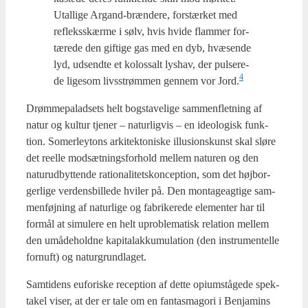
Utal­li­ge Argand-bræn­de­re, for­stær­ket med
refleks­skær­me i sølv, hvis hvi­de flam­mer for­
tæ­re­de den gif­ti­ge gas med en dyb, hvæ­sen­de
lyd, udsend­te et kolos­salt lys­hav, der pul­se­re­
4
de lige­som livs­strøm­men gen­nem vor Jord.
Drøm­me­pa­lad­sets helt bog­sta­ve­li­ge sam­men­flet­ning af
natur og kul­tur tje­ner – natur­lig­vis – en ide­o­lo­gisk funk­
tion. Somer­leytons arki­tek­to­ni­ske illu­sions­kunst skal slø­re
det reel­le mod­sæt­nings­for­hold mel­lem natu­ren og den
natur­ud­byt­ten­de ratio­na­li­tets­kon­cep­tion, som det høj­bor­
ger­li­ge ver­dens­bil­le­de hvi­ler på. Den mon­ta­ge­ag­ti­ge sam­
men­føj­ning af natur­li­ge og fabri­ke­re­de ele­men­ter har til
for­mål at simu­le­re en helt upro­ble­ma­tisk rela­tion mel­lem
den umå­de­hold­ne kapi­tal­ak­ku­mu­la­tion (den instru­men­tel­le
for­nuft) og natur­grund­la­get.
Sam­ti­dens eufori­ske recep­tion af det­te opi­um­stå­ge­de spek­
ta­kel viser, at der er tale om en fan­tas­ma­go­ri i Benja­mins