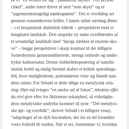
cir­kel”, andre træ­er dri­ver af sted “som sky­er” og er
“uigen­nem­træn­ge­ligt mør­ke­grøn­ne”. Det er
rewil­ding
set
gen­nem roman­ti­ke­rens bril­ler. Cita­tets sid­ste sæt­ning åbner
– i et benja­minsk dia­lek­tisk bil­le­de – per­spek­ti­vet mod et
imag­i­nært land­skab. Den uto­pi­ske ny natur over­blæn­des af
et
ur
natur­ligt land­skab med “bjer­ge dæk­ket af enor­me sko­
ve” – beg­ge per­spek­ti­ver i skarp kon­trast til det tid­li­ge­re
Somer­leytons gen­nem­sti­li­se­re­de, strengt ord­ne­de og under­
tryk­te kulis­se­na­tur. Den­ne dob­bel­t­eks­po­ne­ring af natur­hi­
sto­risk for­tid og mulig frem­tid ska­ber et kri­tisk spæn­dings­
felt, hvor mulig­he­der­ne, poten­ti­a­ler­ne viser sig blandt nuti­
dens rui­ner. For Sebald er det­te til­li­ge en meta­fy­sisk erfa­
ring: Øjet må tvin­ges “en anel­se ud af fokus”, tek­stens
effet
du réel
give efter for fik­tio­nens uskarp­hed, så vir­ke­lig­he­
dens meta­fy­si­ske under­for kom­mer til syne. “Det meta­fy­si­
ske øje- og over­blik”, skri­ver Sebald i et tid­li­ge­re essay,
“udsprin­ger af en dyb fasci­na­tion, der for en tid for­an­drer
vores for­hold til ver­den. Når vi ser, for­nem­mer vi, hvor­dan