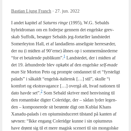
Bastian Ljung Franch
·
27. jun. 2022
I andet kapi­tel af
Saturns rin­ge
(1995), W.G. Sebalds
hybri­dro­man om en fodrej­se gen­nem det engel­ske grev­
skab Suf­folk, besø­ger Sebalds jeg-for­tæl­ler land­ste­det
Somer­leyton Hall, et af lan­dad­lens anse­lig­ste her­re­sæ­der,
der nu (i mid­ten af 90’erne) åbnes op i som­mer­må­ne­der­ne
1
“for et beta­len­de publikum”.
Land­ste­det, der i mid­ten af
det 19. århund­re­de blev opkøbt af den engel­ske
self-made
man
Sir Mor­ton Peto og promp­te omdan­net til et “fyr­ste­ligt
palads” i såkaldt “engelsk-ita­li­ensk […] stil”, skul­le “i
kom­fort og ekstra­va­gan­ce […] over­gå alt, hvad natio­nen til
2
dato hav­de set”.
Som Sebald skri­ver med hen­vis­ning til
den roman­ti­ske dig­ter Cole­rid­ge, der – sådan lyder leg­en­
den – kom­po­ne­re­de sit berøm­te digt om Kublai Khans
Xana­du-palads i en opi­ums­in­du­ce­ret til­stand på kan­ten af
søv­nen: “Ikke engang Cole­rid­ge kun­ne i sin opi­ums­rus
have drømt sig til et mere magisk sce­ne­ri til sin mongol­ske