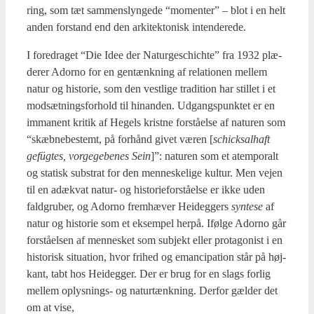
ring, som tæt sam­men­s­lyn­ge­de “momen­ter” – blot i en helt
anden for­stand end den arki­tek­to­nisk inten­de­re­de.
I fored­ra­get “Die Idee der Natur­ge­s­chi­ch­te” fra 1932 plæ­
de­rer Ador­no for en gen­tænk­ning af rela­tio­nen mel­lem
natur og histo­rie, som den vest­li­ge tra­di­tion har stil­let i et
mod­sæt­nings­for­hold til hin­an­den. Udgangs­punk­tet er en
imma­nent kri­tik af Hegels krist­ne for­stå­el­se af natu­ren som
“skæb­ne­be­stemt, på for­hånd givet væren [
schick­sal­haft
gefüg­tes, vor­ge­ge­be­nes Sein
]”: natu­ren som et atem­poralt
og sta­tisk sub­strat for den men­ne­ske­li­ge kul­tur. Men vej­en
til en adæ­kvat natur- og histo­ri­e­for­stå­el­se er ikke uden
fald­gru­ber, og Ador­no frem­hæ­ver Hei­deg­gers
syn­te­se
af
natur og histo­rie som et eksem­pel her­på. Iføl­ge Ador­no går
for­stå­el­sen af men­ne­sket som sub­jekt eller pro­ta­go­nist i en
histo­risk situ­a­tion, hvor fri­hed og eman­ci­pa­tion står på høj­
kant, tabt hos Hei­deg­ger. Der er brug for en slags for­lig
mel­lem oplys­nings- og natur­tænk­ning. Der­for gæl­der det
om at vise,