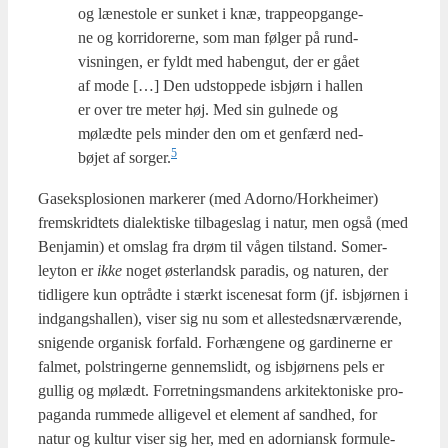
og læne­sto­le er sun­ket i knæ, trap­pe­op­gan­ge­
ne og kor­ri­do­rer­ne, som man føl­ger på rund­
vis­nin­gen, er fyldt med habengut, der er gået
af mode […] Den udstop­pe­de isb­jørn i hal­len
er over tre meter høj. Med sin gul­ne­de og
mølæd­te pels min­der den om et gen­færd ned­
5
bø­jet af sorger.
Gas­eks­plo­sio­nen mar­ke­rer (med Adorno/Horkheimer)
frem­skrid­tets dia­lek­ti­ske til­ba­ge­slag i natur, men også (med
Benja­min) et omslag fra drøm til vågen til­stand. Somer­
leyton er
ikke
noget øster­land­sk para­dis, og natu­ren, der
tid­li­ge­re kun opt­rå­d­te i stærkt isce­ne­sat form (jf. isb­jør­nen i
ind­gangs­hal­len), viser sig nu som et alle­steds­nær­væ­ren­de,
sni­gen­de orga­nisk for­fald. For­hæn­ge­ne og gar­di­ner­ne er
fal­met, pol­strin­ger­ne gen­nem­s­lidt, og isb­jør­nens pels er
gul­lig og mølædt. For­ret­nings­man­dens arki­tek­to­ni­ske pro­
pa­gan­da rum­me­de alli­ge­vel et ele­ment af sand­hed, for
natur og kul­tur viser sig her, med en ador­ni­ansk for­mu­le­