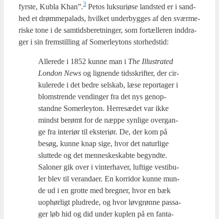
3
fyr­ste, Kubla Khan”.
Petos luk­suri­ø­se land­sted er i sand­
hed et drøm­me­pa­lads, hvil­ket under­byg­ges af den svær­me­
ri­ske tone i de sam­tids­be­ret­nin­ger, som for­tæl­leren ind­dra­
ger i sin frem­stil­ling af Somer­leytons stor­heds­tid:
Alle­re­de i 1852 kun­ne man i
The Illu­stra­ted
Lon­don News
og lig­nen­de tids­skrif­ter, der cir­
ku­le­re­de i det bed­re sel­skab, læse repor­ta­ger i
blom­stren­de ven­din­ger fra det nys genop­
stand­ne Somer­leyton. Her­re­sæ­det var ikke
mindst berømt for de næp­pe syn­li­ge over­gan­
ge fra inte­r­i­ør til ekste­ri­ør. De, der kom på
besøg, kun­ne knap sige, hvor det natur­li­ge
slut­te­de og det men­ne­ske­skab­te begynd­te.
Salo­ner gik over i vin­ter­ha­ver, luf­ti­ge vesti­bu­
ler blev til veran­da­er. En kor­ri­dor kun­ne mun­
de ud i en grot­te med breg­ner, hvor en bæk
uop­hør­ligt plud­re­de, og hvor løv­grøn­ne pas­sa­
ger løb hid og did under kup­len på en fan­ta­