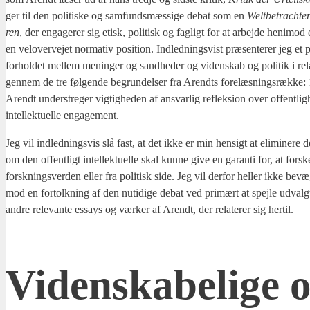
ger til den poli­ti­ske og sam­funds­mæs­si­ge debat som en
Welt­be­tra­ch­te
ren
, der enga­ge­rer sig etisk, poli­tisk og fag­ligt for at arbej­de heni­mod 
en velover­ve­jet nor­ma­tiv posi­tion. Ind­led­nings­vist præ­sen­te­rer jeg 
for­hol­det mel­lem menin­ger og sand­he­der og viden­skab og poli­tik i rela­ti
gen­nem de tre føl­gen­de begrun­del­ser fra Arendts fore­læs­nings­ræk­ke: 1) 
Arendt under­stre­ger vig­tig­he­den af ansvar­lig reflek­sion over offent­lig­
intel­lek­tu­el­le enga­ge­ment.
Jeg vil ind­led­nings­vis slå fast, at det ikke er min hen­sigt at eli­mi­ne­re d
om den offent­ligt intel­lek­tu­el­le skal kun­ne give en garan­ti for, at for­s
forsk­nings­ver­den eller fra poli­tisk side. Jeg vil der­for hel­ler ikke bevæ
mod en for­tolk­ning af den nuti­di­ge debat ved pri­mært at spej­le udvalg­
andre rele­van­te essays og vær­ker af Arendt, der rela­te­rer sig her­til.
Viden­ska­be­li­ge o