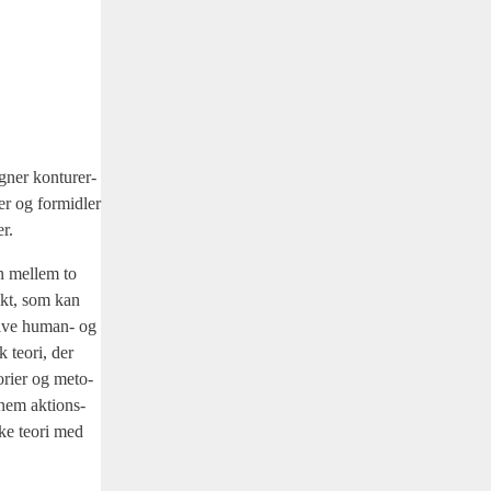
­ner kon­tu­rer­
er og for­mid­ler
er.
on mel­lem to
likt, som kan
a­ti­ve human- og
k teo­ri, der
­ri­er og meto­
n­nem aktions­
ske teo­ri med