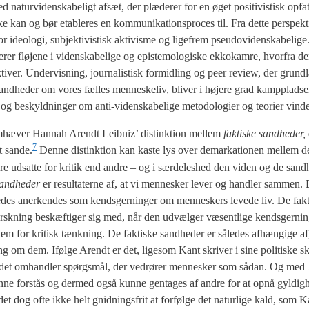
 natur­vi­den­ska­be­ligt afsæt, der plæ­de­rer for en øget posi­ti­vi­stisk opfat
an og bør etab­le­res en kom­mu­ni­ka­tions­pro­ces til. Fra det­te per­spek­tiv
o­lo­gi, sub­jek­ti­vi­stisk akti­vis­me og lige­frem pseu­d­ovi­den­ska­be­li­g
­le­rer flø­je­ne i viden­ska­be­li­ge og epi­ste­mo­lo­gi­ske ekko­kam­re, hvor­fra d
­ti­ver. Under­vis­ning, jour­na­li­stisk for­mid­ling og peer review, der grund
 og sand­he­der om vores fæl­les men­ne­ske­liv, bli­ver i høje­re grad kamp­plad­
og beskyld­nin­ger om anti-viden­ska­be­li­ge meto­do­lo­gi­er og teo­ri­er vin­d
m­hæ­ver Han­nah Arendt Leib­niz’ distink­tion mel­lem
fak­ti­ske sand­he­der,
7
t sande.
Den­ne distink­tion kan kaste lys over demar­ka­tio­nen mel­lem de 
re udsat­te for kri­tik end andre – og i sær­de­les­hed den viden og de sand­
sand­he­der
er resul­ta­ter­ne af, at vi men­ne­sker lever og hand­ler sam­men.
des aner­ken­des som kends­ger­nin­ger om men­ne­skers leve­de liv. De fak­t
forsk­ning beskæf­ti­ger sig med, når den udvæl­ger væsent­li­ge kends­ger­nin
m for kri­tisk tænk­ning. De fak­ti­ske sand­he­der er såle­des afhæn­gi­ge a
 om dem. Iføl­ge Arendt er det, lige­som Kant skri­ver i sine poli­ti­ske skri
r det omhand­ler spørgs­mål, der ved­rø­rer men­ne­sker som sådan. Og med 
n­ne for­stås og der­med også kun­ne gen­ta­ges af andre for at opnå gyldig
 det dog ofte ikke helt gnid­nings­frit at for­føl­ge det natur­li­ge kald, som K