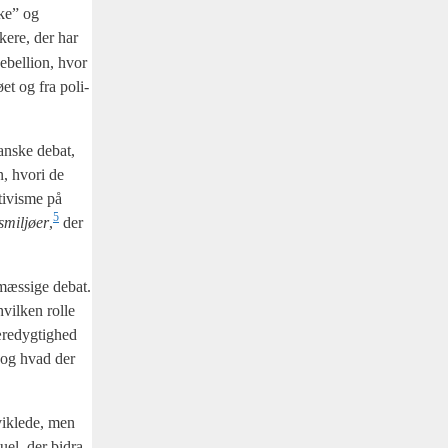
s­ke” og
e­re, der har
Rebel­li­on, hvor
ø­et og fra poli­
dan­ske debat,
n, hvori de
ti­vis­me på
5
mil­jø­er
,
der
­mæs­si­ge debat.
vil­ken rol­le
re­dyg­tig­hed
l, og hvad der
vik­le­de, men
tu­el, der bidra­