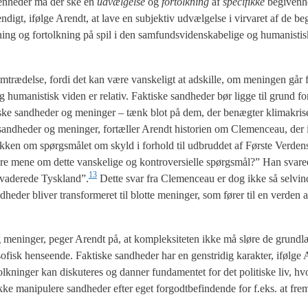
i­ven­he­der må der ske en
udvæl­gel­se
og
for­tolk­ning
af
spe­ci­fik­ke
begi­ven­h
en­digt, iføl­ge Arendt, at lave en sub­jek­tiv udvæl­gel­se i vir­va­ret af de beg
ing og for­tolk­ning på spil i den sam­funds­vi­den­ska­be­li­ge og huma­ni­sti­
em­træ­del­se, for­di det kan være van­ske­ligt at adskil­le, om menin­gen går 
 huma­ni­stisk viden er rela­tiv. Fak­ti­ske sand­he­der bør lig­ge til grund f
k­ti­ske sand­he­der og menin­ger – tænk blot på dem, der benæg­ter kli­ma­kri­
ke sand­he­der og menin­ger, for­tæl­ler Arendt histo­ri­en om Cle­men­ceau, de
blik­ken om spørgs­må­let om skyld i for­hold til udbrud­det af Før­ste Ver­d
­re mene om det­te van­ske­li­ge og kon­tro­ver­si­el­le spørgs­mål?” Han sva­r
13
va­de­re­de Tyskland”.
Det­te svar fra Cle­men­ceau er dog ikke så sel­vind
­he­der bli­ver trans­for­me­ret til blot­te menin­ger, som fører til en ver­den af
og menin­ger, peger Arendt på, at kom­plek­si­te­ten ikke må slø­re de grund­
o­fisk hen­se­en­de. Fak­ti­ske sand­he­der har en gen­stri­dig karak­ter, iføl­g
nin­ger kan dis­ku­te­res og dan­ner fun­da­men­tet for det poli­ti­ske liv, hv
ke mani­pule­re sand­he­der efter eget for­godt­be­fin­den­de for f.eks. at fr