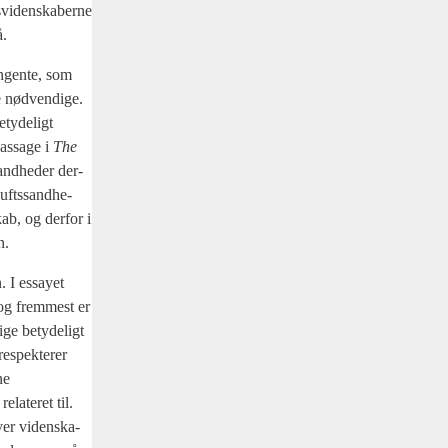
vi­den­ska­ber­ne
å.
n­gen­te, som
 nød­ven­di­ge.
ty­de­ligt
as­sa­ge i
The
and­he­der der­
ufts­sand­he­
ab, og der­for i
n.
. I essay­et
 og frem­mest er
­ge bety­de­ligt
espek­te­rer
ne
a­te­ret til.
ver viden­ska­