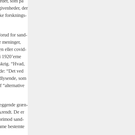
e­der, som på
i­ven­he­der, der
ske forsk­nings­
for­ud for sand­
or menin­ger,
sen eller covid-
r i 1920’erne
enskrig. “Hvad,
e­de: “Det ved
­ly­sen­de, som
 “alter­na­ti­ve
læg­gen­de græn­
e Arendt. De er
or­i­mod sand­
em­me bestem­te