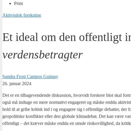
Print
Aktivistisk forskning
Et ideal om den offentligt i
verdensbetragter
Sandra Frost Campos Guimay
26. januar 2024
Det er en til­ba­ge­ven­den­de dis­kus­sion, hvor­vidt for­ske­re blot skal for­m
også må ind­ta­ge en mere nor­ma­tivt enga­ge­ret og måske end­da akti­vis­tisk
hold til at gri­be kri­tisk ind i og enga­ge­re sig i offent­li­ge debat­ter, der fo
geopo­li­ti­ske kon­flik­ter eller den glo­ba­le kli­ma­de­bat. Det kan være va
offent­ligt – det kræ­ver måske end­da en smu­le risi­ko­vil­lig­hed, da kri­