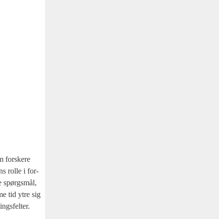
m for­ske­re
s rol­le i for­
ske spørgs­mål,
me tid ytre sig
gs­fel­ter.