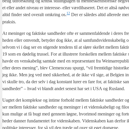
be­lig udforsk­ning og kri­tisk stil­ling­ta­gen til men­ne­ske­hi­sto­ri­ske beg
et eller andet niveau er inte­res­se- eller vær­di­ba­se­ret. Det er alt­så nød­v
12
altid fin­der sted overalt omkring os.
Der er såle­des altid alle­re­de men
prak­sis.
At menin­ger og fak­ti­ske sand­he­der ofte er sam­men­fal­den­de i deres fr
he­den eller omvendt, bety­der dog ikke, at al sam­funds­vi­den­ska­be­lig og
selv­om vi i dag ser en sti­gen­de ten­dens til at slø­re skel­let mel­lem fa
19 som en døde­lig trus­sel. For at illu­stre­re for­skel­len mel­lem fak­ti­s
hav­de en ven­ska­be­lig sam­ta­le med en repræ­sen­tant fra Wei­mar­re­pu­
efter deres mening”, blev Cle­men­ceau spurgt, “vil frem­ti­di­ge histo­ri­ke
jeg ikke. Men jeg ved med sik­ker­hed, at de ikke vil sige, at Bel­gi­en in
vi skul­le tro, da der selv i dag kon­stant lurer en fare for, at fak­ti­ske sand
sand­he­der” – hvad vi blandt andet sene­st har set i USA og Rusland.
Uag­tet det kom­plek­se og inti­me for­hold mel­lem fak­ti­ske sand­he­der 
ser mel­lem fak­ti­ske sand­he­der og menin­ger i et viden­ska­be­ligt og filo­s
kun muli­ge at få bugt med gen­nem løg­ne, hvor­i­mod menin­ger og for­tolk­
he­der dan­ner fun­da­men­tet for viden­ska­ben. Viden­ska­ben kan der­for ik
poli­ti­ske inte­res­ser, for så vil den træ­de ud over sit eget domæ­ne.