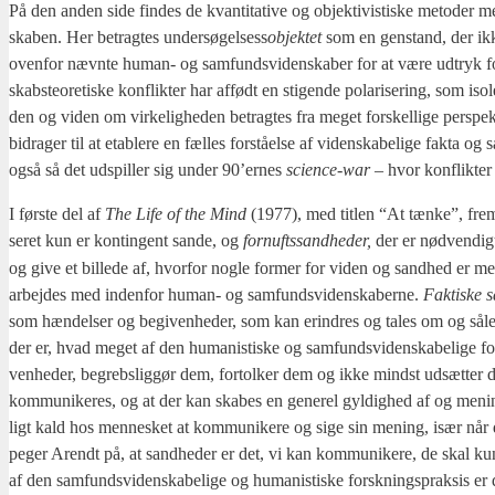
På den anden side fin­des de kvan­ti­ta­ti­ve og objek­ti­vi­sti­ske meto­der med
ska­ben. Her betrag­tes under­sø­gel­sess
objek­tet
som en gen­stand, der ikke k
oven­for nævn­te human- og sam­funds­vi­den­ska­ber for at være udtryk for ide­
sk­ab­ste­o­re­ti­ske kon­flik­ter har affødt en sti­gen­de pola­ri­se­ring, som iso
den og viden om vir­ke­lig­he­den betrag­tes fra meget for­skel­li­ge per­spek
bidra­ger til at etab­le­re en fæl­les for­stå­el­se af viden­ska­be­li­ge fak­ta
også så det udspil­ler sig under 90’ernes
sci­en­ce-war
– hvor kon­flik­ter 
I før­ste del af
The Life of the Mind
(1977), med tit­len “At tæn­ke”, fre
se­ret kun er kon­tin­gent san­de, og
for­nufts­sand­he­der,
der er nød­ven­dig
og give et bil­le­de af, hvor­for nog­le for­mer for viden og sand­hed er me
arbej­des med inden­for human- og sam­funds­vi­den­ska­ber­ne.
Fak­ti­ske 
som hæn­del­ser og begi­ven­he­der, som kan erin­dres og tales om og såle­
der er, hvad meget af den huma­ni­sti­ske og sam­funds­vi­den­ska­be­li­ge 
ven­he­der, begrebs­lig­gør dem, for­tol­ker dem og ikke mindst udsæt­ter de
kom­mu­ni­ke­res, og at der kan ska­bes en gene­rel gyl­dig­hed af og mening
ligt kald hos men­ne­sket at kom­mu­ni­ke­re og sige sin mening, især nå
peger Arendt på, at sand­he­der er det, vi kan kom­mu­ni­ke­re, de skal ku
af den sam­funds­vi­den­ska­be­li­ge og huma­ni­sti­ske forsk­nings­prak­sis er