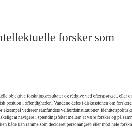
ntellektuelle forsker som
id­le objek­ti­ve forsk­nings­re­sul­ta­ter og råd­gi­ve ved efter­spørgsel, eller o
 posi­tion i offent­lig­he­den. Van­de­ne deles i dis­kus­sio­nen om for­ske­ren
r eksem­pel ved­rø­rer sam­fun­dets vel­færds­in­sti­tu­tio­ner, iden­ti­tetspo­li­ti­
n­ske­ligt at navi­ge­re i spæn­dings­fel­tet mel­lem at være for­sker og på sam­
tik­ken både kan ram­me som deci­de­ret per­so­nan­greb eller mod hele forsk­nin