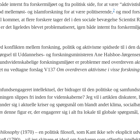
e inter­nt fra for­sker­mil­jø­et og fra poli­tisk side, for at være “akti­vis­ti
2
od mel­le­møst- og islam­forsk­ning for at være politiserende,
og mod for­sk
l kom­mer, at fle­re for­ske­re tager del i den soci­a­le bevæ­gel­se Sci­en­tist 
 lige­le­des ble­vet pro­ble­ma­ti­se­ret, igen både inter­nt fra for­sker­mil­j
d kon­flik­ten mel­lem forsk­ning, poli­tik og akti­vis­me spid­se­de til i den 
rgsel til Uddan­nel­ses- og forsk­nings­mi­ni­ste­ren Ane Hals­boe-Jør­gen­se
unds­vi­den­ska­be­li­ge forsk­nings­mil­jø­er er pro­ble­mer med over­dre­ven ak
 det nu ved­tag­ne for­slag V137
Om over­dre­ven akti­vis­me i vis­se forsk­nings­
fund­sen­ga­ge­ret intel­lek­tu­el, der bidra­ger til den poli­ti­ske og sam­funds
gen slip­pes fri inden for viden­ska­ber­ne? Jeg vil i artik­len dis­ku­te­re, h
lan­der sig i aktu­el­le kri­ser og spørgs­mål om blandt andet kli­ma, soci­al­bæ­
em
den­ne figur er, der enga­ge­rer sig i alt fra loka­le til glo­ba­le spørgs­må
hi­los­op­hy
(1970) – en poli­tisk filo­so­fi, som Kant ikke selv eks­pli­cit ud
kraft
(1790) – vil jeg skit­se­re et ide­al om for­ske­ren som offent­lig intel­lek­