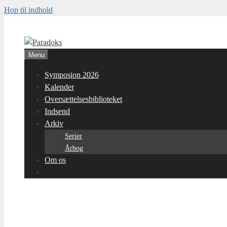
Hop til indhold
Menu
Symposion 2026
Kalender
Oversættelsesbiblioteket
Indsend
Arkiv
Serier
Årbog
Om os