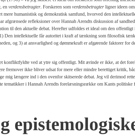
r
, en
ver­dens­be­trag­ter
. For­ske­ren som
ver­dens­be­trag­ter
lig­ner ide­en o
et mere huma­ni­stisk og demo­kra­tisk sam­fund, hvor­ved den intel­lek­tu­el­les
et par afgræn­se­de reflek­sio­ner over Han­nah Arendts dis­kus­sion af sand­hed
on til den aktu­el­le debat. Her­ef­ter udfol­des et ide­al om den offent­ligt int
Den intel­lek­tu­el­le får auto­ri­tet i kraft af tænk­ning som filo­so­fisk tæn
he­den, og 3) at ansvar­lig­hed og døm­me­kraft er afgø­ren­de fak­to­rer for de
et kon­flikt­fyld­te ved at ytre sig offent­ligt. Mit ærin­de er ikke, at det fore­l
ke­re frem­over ikke bli­ver udsat for mere eller min­dre beret­ti­get kri­tik, båd
­ge mig læn­ge­re ind i den oven­for skit­se­re­de debat. Jeg vil der­i­mod ret­
te tema­tik­ker i Han­nah Arendts fore­læs­nings­ræk­ke om Kants poli­ti­ske fi
g epi­ste­mo­lo­gi­sk