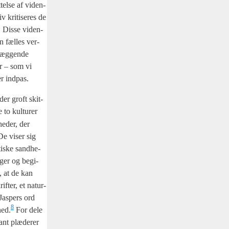
­tel­se af viden­
 kri­ti­se­res de
e. Dis­se viden­
en fæl­les ver­
­læg­gen­de
ser – som vi
er ind­pas.
der groft skit­
to kul­tu­rer
he­der, der
 De viser sig
i­ske sand­he­
­ger og begi­
f, at de kan
f­ter, et natur­
Jas­pers ord
8
hed.
For dele
ant plæ­de­rer