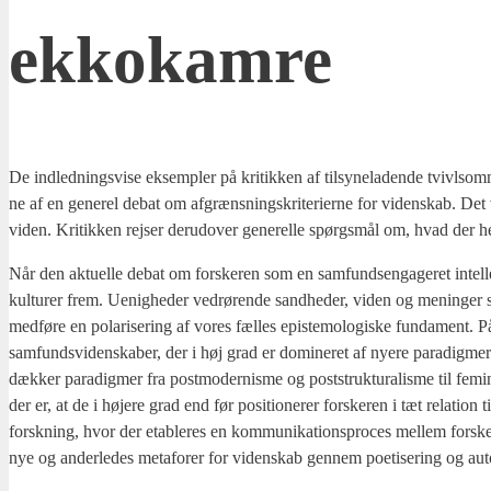
ekko­kam­re
De ind­led­nings­vi­se eksemp­ler på kri­tik­ken af til­sy­ne­la­den­de tvivls­
ne af en gene­rel debat om afgræns­nings­kri­te­ri­er­ne for viden­skab. Det v
viden. Kri­tik­ken rej­ser der­u­d­over gene­rel­le spørgs­mål om, hvad der he
Når den aktu­el­le debat om for­ske­ren som en sam­fund­sen­ga­ge­ret intel­le
kul­tu­rer frem. Uenig­he­der ved­rø­ren­de sand­he­der, viden og menin­ger s
med­fø­re en pola­ri­se­ring af vores fæl­les epi­ste­mo­lo­gi­ske fun­da­ment. P
sam­funds­vi­den­ska­ber, der i høj grad er domi­ne­ret af nye­re para­dig­mer og
dæk­ker para­dig­mer fra post­mo­der­nis­me og post­struk­tu­ra­lis­me til femi
der er, at de i høje­re grad end før posi­tio­ne­rer for­ske­ren i tæt rela­tion t
forsk­ning, hvor der etab­le­res en kom­mu­ni­ka­tions­pro­ces mel­lem for­sker 
nye og ander­le­des meta­fo­rer for viden­skab gen­nem poe­ti­se­ring og auto