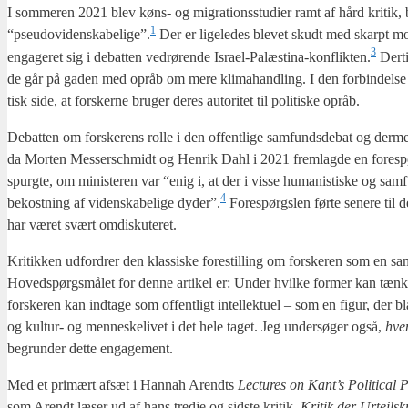
I som­me­ren 2021 blev køns- og migra­tions­stu­di­er ramt af hård kri­tik, båd
1
“pseudovidenskabelige”.
Der er lige­le­des ble­vet skudt med skar­pt m
3
enga­ge­ret sig i debat­ten ved­rø­ren­de Israel-Palæstina-konflikten.
Der­ti
de går på gaden med opråb om mere kli­ma­hand­ling. I den for­bin­del­se er det
tisk side, at for­sker­ne bru­ger deres auto­ri­tet til poli­ti­ske opråb.
Debat­ten om for­ske­rens rol­le i den offent­li­ge sam­funds­de­bat og der­me
da Mor­ten Mes­ser­s­ch­midt og Hen­rik Dahl i 2021 frem­lag­de en fore­spø
spurg­te, om mini­ste­ren var “enig i, at der i vis­se huma­ni­sti­ske og sam­f
4
bekost­ning af viden­ska­be­li­ge dyder”.
Fore­spørgs­len før­te sene­re til
har været svært omdis­ku­te­ret.
Kri­tik­ken udfor­drer den klas­si­ske fore­stil­ling om for­ske­ren som en sam­
Hoved­spørgs­må­let for den­ne arti­kel er: Under hvil­ke for­mer kan tænk­nin­
for­ske­ren kan ind­ta­ge som offent­ligt intel­lek­tu­el – som en figur, der b
og kul­tur- og men­ne­ske­li­vet i det hele taget. Jeg under­sø­ger også,
hv
begrun­der det­te enga­ge­ment.
Med et pri­mært afsæt i Han­nah Arendts
Lec­tu­res on Kant’s Poli­ti­cal P
som Arendt læser ud af hans tred­je og sid­ste kri­tik,
Kri­tik der Urteils­