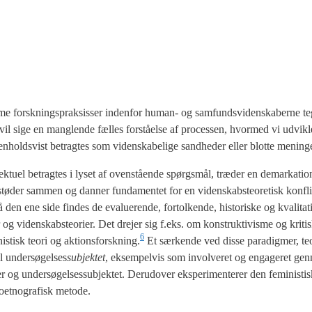
om­me forsk­nings­prak­sis­ser inden­for human- og sam­funds­vi­den­ska­ber­ne teg
il sige en mang­len­de fæl­les for­stå­el­se af pro­ces­sen, hvor­med vi udvik­l
n­holds­vist betrag­tes som viden­ska­be­li­ge sand­he­der eller blot­te menin­g
k­tu­el betrag­tes i lyset af oven­stå­en­de spørgs­mål, træ­der en demar­ka­ti
tø­der sam­men og dan­ner fun­da­men­tet for en viden­sk­ab­ste­o­re­tisk kon­f
å den ene side fin­des de eva­lu­e­ren­de, for­tol­ken­de, histo­ri­ske og kva­li­t
 viden­sk­ab­ste­o­ri­er. Det dre­jer sig f.eks. om kon­struk­ti­vis­me og kri­tis
6
­ni­stisk teo­ri og aktionsforskning.
Et sær­ken­de ved dis­se para­dig­mer, teo
il under­sø­gel­ses
sub­jek­tet
, eksem­pel­vis som invol­ve­ret og enga­ge­ret ge
og under­sø­gel­ses­sub­jek­tet. Der­u­d­over eks­pe­ri­men­te­rer den femi­ni­sti­
­et­no­gra­fisk meto­de.