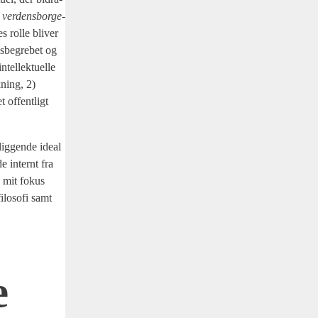
m
ver­dens­bor­ge­
 rol­le bli­ver
s­be­gre­bet og
el­lek­tu­el­le
k­ning, 2)
t offent­ligt
ig­gen­de ide­al
e inter­nt fra
te mit fokus
lo­so­fi samt
e