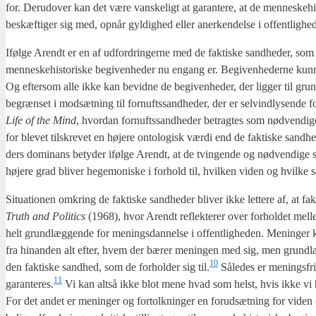
for. Der­u­d­over kan det være van­ske­ligt at garan­te­re, at de men­ne­ske­hi
beskæf­ti­ger sig med, opnår gyl­dig­hed eller aner­ken­del­se i offent­lig­he
Iføl­ge Arendt er en af udfor­drin­ger­ne med de fak­ti­ske sand­he­der, som
men­ne­ske­hi­sto­ri­ske begi­ven­he­der nu engang er. Begi­ven­he­der­ne ku
Og efter­som alle ikke kan bevid­ne de begi­ven­he­der, der lig­ger til grund f
begræn­set i mod­sæt­ning til for­nufts­sand­he­der, der er sel­vind­ly­sen­de 
Life of the Mind
, hvor­dan for­nufts­sand­he­der betrag­tes som nød­ven­di­
for ble­vet til­skre­vet en høje­re onto­lo­gisk vær­di end de fak­ti­ske sand­
ders domi­nans bety­der iføl­ge Arendt, at de tvin­gen­de og nød­ven­di­ge 
høje­re grad bli­ver hege­mo­ni­ske i for­hold til, hvil­ken viden og hvil­ke s
Situ­a­tio­nen omkring de fak­ti­ske sand­he­der bli­ver ikke let­te­re af, at 
Truth and Poli­ti­cs
(1968), hvor Arendt reflek­te­rer over for­hol­det mel­
helt grund­læg­gen­de for menings­dan­nel­se i offent­lig­he­den. Menin­ger kan
fra hin­an­den alt efter, hvem der bærer menin­gen med sig, men grund­læg­
10
den fak­ti­ske sand­hed, som de for­hol­der sig til.
Såle­des er menings­fri
11
garanteres.
Vi kan alt­så ikke blot mene hvad som helst, hvis ikke vi har 
For det andet er menin­ger og for­tolk­nin­ger en for­ud­sæt­ning for viden 