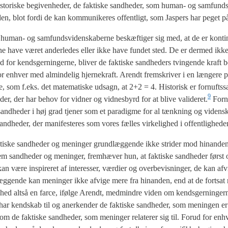
­sto­ri­ske begi­ven­he­der, de fak­ti­ske sand­he­der, som human- og sam­funds­
­den, blot for­di de kan kom­mu­ni­ke­res offent­ligt, som Jas­pers har peget p
 human- og sam­funds­vi­den­ska­ber­ne beskæf­ti­ger sig med, at de er kon­ti
n­ne have været ander­le­des eller ikke have fun­det sted. De er der­med ikke
or kends­ger­nin­ger­ne, bli­ver de fak­ti­ske sand­he­ders tvin­gen­de kraft be
for enhver med almin­de­lig hjer­ne­kraft. Arendt frem­skri­ver i en læn­ge­re p
ge, som f.eks. det mate­ma­ti­ske udsagn, at 2+2 = 4. Histo­risk er for­nufts­s
9
he­der, der har behov for vid­ner og vid­nes­byrd for at bli­ve valideret.
For­n
sand­he­der i høj grad tje­ner som et para­dig­me for al tænk­ning og viden­sk
and­he­der, der mani­feste­res som vores fæl­les vir­ke­lig­hed i offent­lig­he­de
fak­ti­ske sand­he­der og menin­ger grund­læg­gen­de ikke stri­der mod hin­an­den
lem sand­he­der og menin­ger, frem­hæ­ver hun, at fak­ti­ske sand­he­der først
 være inspi­re­ret af inte­res­ser, vær­di­er og over­be­vis­nin­ger, de kan afvi
gen­de kan menin­ger ikke afvi­ge mere fra hin­an­den, end at de fort­sat r
­hed alt­så en far­ce, iføl­ge Arendt, med­min­dre viden om kends­ger­nin­ger­
kend­skab til og aner­ken­der de fak­ti­ske sand­he­der, som menin­gen er rel
om de fak­ti­ske sand­he­der, som menin­ger rela­te­rer sig til. For­ud for enh