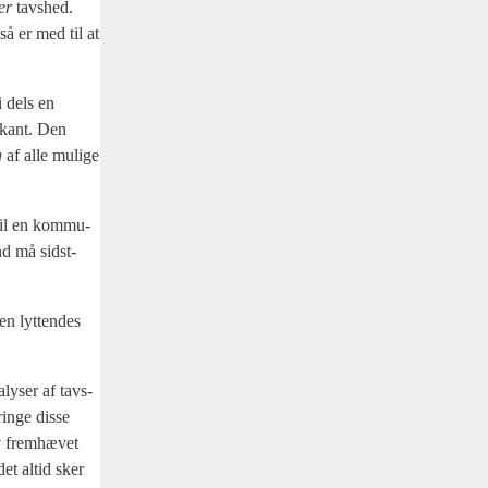
ter
tavs­hed.
så er med til at
i dels en
i­kant. Den
g
af alle muli­ge
 til en kom­mu­
and må sidst­
en lyt­ten­des
ly­ser af tavs­
rin­ge dis­se
ev frem­hæ­vet
 det altid sker