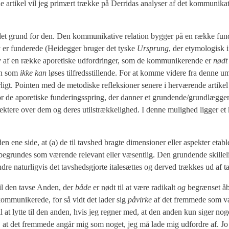
 arti­kel vil jeg pri­mært træk­ke på Der­ri­das ana­ly­ser af det kom­mu­ni­ka­t
t grund for den. Den kom­mu­ni­ka­ti­ve rela­tion byg­ger på en ræk­ke fun­d
v er fun­de­re­de (Hei­deg­ger bru­ger det tyske
Ursprung
, der ety­mo­lo­gisk 
v af en ræk­ke apo­re­ti­ske udfor­drin­ger, som de kom­mu­ni­ke­ren­de er
nødt 
men som
ikke kan
løses til­freds­stil­len­de. For at kom­me vide­re fra den­ne u
igt. Poin­ten med de meto­di­ske reflek­sio­ner sene­re i her­væ­ren­de arti­kel
k for de apo­re­ti­ske fun­de­rings­spring, der dan­ner et grundende/grundlæg
ek­te­re over dem og deres util­stræk­ke­lig­hed. I den­ne mulig­hed lig­ger et k
n ene side, at (a) de til tavs­hed brag­te dimen­sio­ner eller aspek­ter etab­l
 begrun­des som væren­de rele­vant eller væsent­lig. Den grun­den­de skil­le­
e natur­lig­vis det tavs­heds­gjor­te ita­le­sæt­tes og der­ved træk­kes ud af t
til den tav­se Anden, der
både
er nødt til at være radi­kalt
og
begræn­set åb
om­mu­ni­ke­re­de, for så vidt det lader sig
påvir­ke
af det frem­me­de som v
l at lyt­te til den anden, hvis jeg reg­ner med, at den anden kun siger noge
er, at det frem­me­de angår mig som noget, jeg må lade mig udfor­dre af. J