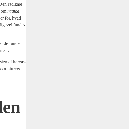
 Den radi­ka­le
et om
radi­kal
ser for, hvad
i­ge­vel fun­de­
gen­de fun­de­
em an.
resten af her­væ­
­struk­tu­rers
den