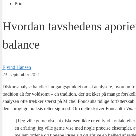
Print
Hvordan tavshedens aporier
balance
Ejvind Hansen
23. september 2021
Dis­kur­s­a­na­ly­se hand­ler i udgangs­punk­tet om at ana­ly­se­re, hvor­dan for­sk
tra­di­tion alt for vold­somt – en tra­di­tion, der træk­ker på man­ge for­skel
a­na­ly­sen ofte træk­ker stærkt på Michel Foucaults tid­li­ge for­fat­ter­ska
den sprog­li­ge prak­sis ret­ter sig mod. Om det­te skri­ver Foucault i
Videns
.
[J]eg vil­le ger­ne vise, at dis­kur­sen ikke er en tynd kon­takt eller 
en erfa­ring; jeg vil­le ger­ne vise med nog­le præ­ci­se eksemp­ler, at 
mel­lem orde­ne og tin­ge­ne løs­ne sig og afgi­ve en hel­hed af reg­le