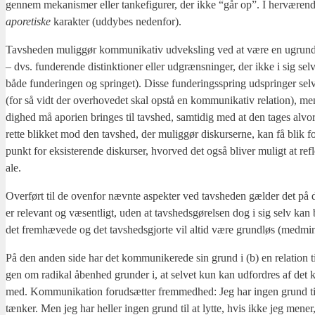
gen­nem meka­nis­mer eller tan­ke­fi­gu­rer, der ikke “går op”. I her­væ­ren­de
apo­re­ti­ske
karak­ter (uddy­bes neden­for).
Tavs­he­den mulig­gør kom­mu­ni­ka­tiv udveks­ling ved at være en ugrun­de
– dvs. fun­de­ren­de distink­tio­ner eller udgræns­nin­ger, der ikke i sig sel
både fun­de­rin­gen og sprin­get). Dis­se fun­de­rings­spring udsprin­ger sel
(for så vidt der over­ho­ve­det skal opstå en kom­mu­ni­ka­tiv rela­tion), 
dig­hed må apo­ri­en brin­ges til tavs­hed, sam­ti­dig med at den tages alvor­l
ret­te blik­ket mod den tavs­hed, der mulig­gør dis­kur­ser­ne, kan få bli
punkt for eksi­ste­ren­de dis­kur­ser, hvor­ved det også bli­ver muligt at refl
a­le.
Over­ført til de oven­for nævn­te aspek­ter ved tavs­he­den gæl­der det på de
er rele­vant og væsent­ligt, uden at tavs­heds­gø­rel­sen dog i sig selv kan
det frem­hæ­ve­de og det tavs­heds­gjor­te vil altid være grund­løs (med­min­dr
På den anden side har det kom­mu­ni­ke­re­de sin grund i (b) en rela­tion 
gen om radi­kal åben­hed grun­der i, at sel­vet kun kan udfor­dres af det k
med. Kom­mu­ni­ka­tion for­ud­sæt­ter frem­med­hed: Jeg har ingen grund ti
tæn­ker. Men jeg har hel­ler ingen grund til at lyt­te, hvis ikke jeg men