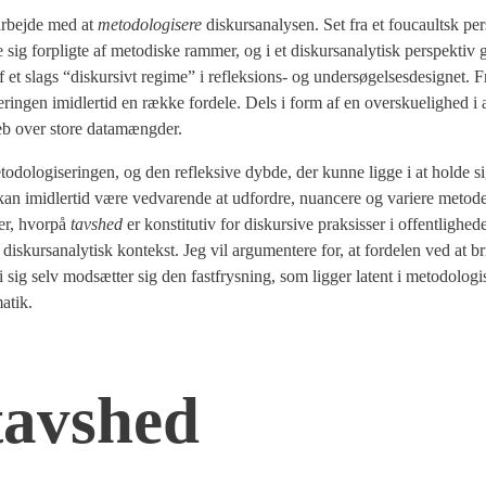
 arbej­de med at
meto­do­lo­gi­se­re
dis­kur­s­a­na­ly­sen. Set fra et foucaultsk per
g for­plig­te af meto­di­ske ram­mer, og i et dis­kur­s­a­na­ly­tisk per­spek­tiv
t slags “dis­kur­sivt regi­me” i reflek­sions- og under­sø­gel­ses­de­sig­net. F
se­rin­gen imid­ler­tid en ræk­ke for­de­le. Dels i form af en over­sku­e­lig­hed i
reb over sto­re data­mæng­der.
do­lo­gi­se­rin­gen, og den reflek­si­ve dyb­de, der kun­ne lig­ge i at hol­de s
 imid­ler­tid være ved­va­ren­de at udfor­dre, nuan­ce­re og vari­e­re meto­der
der, hvor­på
tavs­hed
er kon­sti­tu­tiv for dis­kur­si­ve prak­sis­ser i offent­lig­he­
is­kur­s­a­na­ly­tisk kon­tekst. Jeg vil argu­men­te­re for, at for­de­len ved at br
n i sig selv mod­sæt­ter sig den fast­frys­ning, som lig­ger latent i meto­do­lo­gi­s
a­tik.
tavs­hed