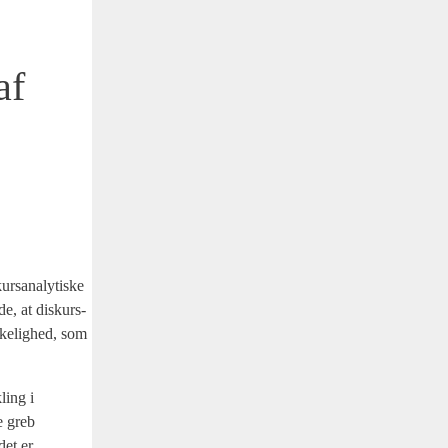
af
­s­a­na­ly­ti­ske
e, at dis­kur­s­
­ke­lig­hed, som
­ling i
ke greb
det er