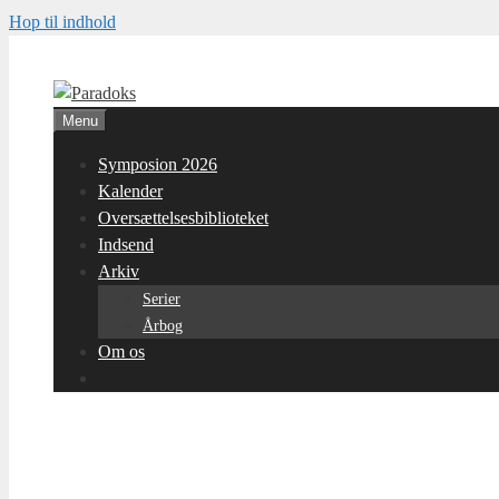
Hop til indhold
Menu
Symposion 2026
Kalender
Oversættelsesbiblioteket
Indsend
Arkiv
Serier
Årbog
Om os