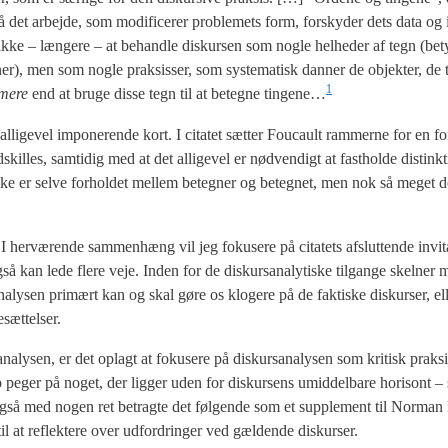
på det arbej­de, som modi­fi­ce­rer pro­ble­mets form, for­sky­der dets data og i
ke – læn­ge­re – at behand­le dis­kur­sen som nog­le hel­he­der af tegn (bet
tio­ner), men som nog­le prak­sis­ser, som syste­ma­tisk dan­ner de objek­ter, de
1
mere
end at bru­ge dis­se tegn til at beteg­ne tingene…
i­ge­vel impo­ne­ren­de kort. I cita­tet sæt­ter Foucault ram­mer­ne for en for­s
il­les, sam­ti­dig med at det alli­ge­vel er nød­ven­digt at fast­hol­de distink­
sen ikke er sel­ve for­hol­det mel­lem beteg­ner og beteg­net, men nok så meget d
I her­væ­ren­de sam­men­hæng vil jeg foku­se­re på cita­tets afslut­ten­de invi­ta
å kan lede fle­re veje. Inden for de dis­kur­s­a­na­ly­ti­ske til­gan­ge skel­ner
s­a­na­ly­sen pri­mært kan og skal gøre os klo­ge­re på de fak­ti­ske dis­kur­ser, 
sæt­tel­ser.
a­ly­sen, er det oplagt at foku­se­re på dis­kur­s­a­na­ly­sen som kri­tisk prak­s
­op peger på noget, der lig­ger uden for dis­kur­sens umid­del­ba­re hori­sont –
gså med nogen ret betrag­te det føl­gen­de som et sup­ple­ment til Nor­man
 til at reflek­te­re over udfor­drin­ger ved gæl­den­de dis­kur­ser.