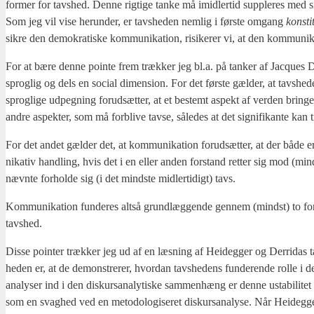
for­mer for tavs­hed. Den­ne rig­ti­ge tan­ke må imid­ler­tid sup­ple­res med 
Som jeg vil vise her­un­der, er tavs­he­den nem­lig i før­ste omgang
kon­sti­
sik­re den demo­kra­ti­ske kom­mu­ni­ka­tion, risi­ke­rer vi, at den kom­mu­n
For at bære den­ne poin­te frem træk­ker jeg bl.a. på tan­ker af Jacques D
sprog­lig og dels en soci­al dimen­sion. For det før­ste gæl­der, at tavs­he
sprog­li­ge udpeg­ning for­ud­sæt­ter, at et bestemt aspekt af ver­den bri
andre aspek­ter, som må for­bli­ve tav­se, såle­des at det sig­ni­fi­kan­te kan
For det andet gæl­der det, at kom­mu­ni­ka­tion for­ud­sæt­ter, at der både 
ni­ka­tiv hand­ling, hvis det i en eller anden for­stand ret­ter sig mod (mind
nævn­te for­hol­de sig (i det mind­ste mid­ler­ti­digt) tavs.
Kom­mu­ni­ka­tion fun­de­res alt­så grund­læg­gen­de gen­nem (mindst) to for­
tavs­hed.
Dis­se poin­ter træk­ker jeg ud af en læs­ning af Hei­deg­ger og Der­ri­das 
he­den er, at de demon­stre­rer, hvor­dan tavs­he­dens fun­de­ren­de rol­le i 
ana­ly­ser ind i den dis­kur­s­a­na­ly­ti­ske sam­men­hæng er den­ne usta­bi­li­
som en svag­hed ved en meto­do­lo­gi­se­ret dis­kur­s­a­na­ly­se. Når Hei­deg­ger