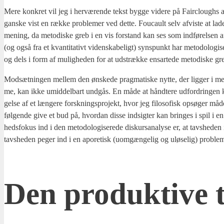
Mere kon­kret vil jeg i her­væ­ren­de tekst byg­ge vide­re på Faircloug­hs
gan­ske vist en ræk­ke pro­ble­mer ved det­te. Foucault selv afvi­ste at lade si
mening, da meto­di­ske greb i en vis for­stand kan ses som ind­fø­rel­sen af e
(og også fra et kvan­ti­ta­tivt viden­ska­be­ligt) syns­punkt har meto­do­lo­gi­
og dels i form af mulig­he­den for at udstræk­ke ens­ar­te­de meto­di­ske g
Mod­sæt­nin­gen mel­lem den ønske­de prag­ma­ti­ske nyt­te, der lig­ger i meto­
me, kan ikke umid­del­bart und­gås. En måde at hånd­te­re udfor­drin­gen kan
gel­se af et læn­ge­re forsk­nings­pro­jekt, hvor jeg filo­so­fisk opsø­ger må
føl­gen­de give et bud på, hvor­dan dis­se ind­sig­ter kan brin­ges i spil i en d
heds­fo­kus ind i den meto­do­lo­gi­se­re­de dis­kur­s­a­na­ly­se er, at tavs­he­de
tavs­he­den peger ind i en apo­re­tisk (uom­gæn­ge­lig og ulø­se­lig) pro­ble­m
Den pro­duk­ti­ve 