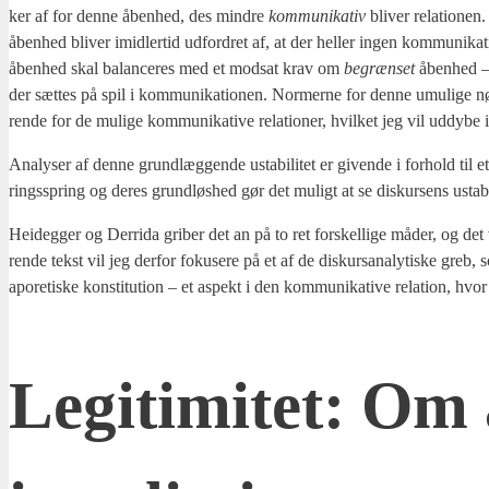
ker af for den­ne åben­hed, des min­dre
kom­mu­ni­ka­tiv
bli­ver rela­tio­nen
åben­hed bli­ver imid­ler­tid udfor­dret af, at der hel­ler ingen kom­mu­ni­
åben­hed skal balan­ce­res med et mod­sat krav om
begræn­set
åben­hed – 
der sæt­tes på spil i kom­mu­ni­ka­tio­nen. Nor­mer­ne for den­ne umu­li­ge 
ren­de for de muli­ge kom­mu­ni­ka­ti­ve rela­tio­ner, hvil­ket jeg vil uddy­be i
Ana­ly­ser af den­ne grund­læg­gen­de usta­bi­li­tet er given­de i for­hold til e
rings­spring og deres grund­løs­hed gør det muligt at se dis­kur­sens usta­bi
Hei­deg­ger og Der­ri­da gri­ber det an på to ret for­skel­li­ge måder, og det v
ren­de tekst vil jeg der­for foku­se­re på et af de dis­kur­s­a­na­ly­ti­ske greb, 
apo­re­ti­ske kon­sti­tu­tion – et aspekt i den kom­mu­ni­ka­ti­ve rela­tion, hv
Legi­ti­mi­tet: O