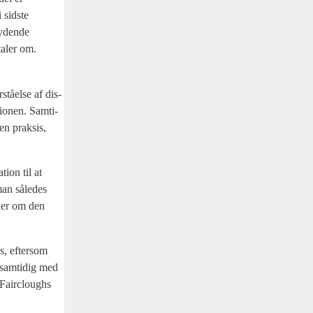
 sid­ste
y­den­de
 taler om.
tå­el­se af dis­
tio­nen. Sam­ti­
en prak­sis,
­tion til at
 man såle­des
eller om den
is, efter­som
 sam­ti­dig med
 Faircloug­hs