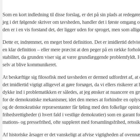
Som en kort ind­led­ning til dis­se for­slag, er det på sin plads at rede­gø­
jeg i det føl­gen­de skri­ver om tavs­he­den, hand­ler det i før­ste omgang
den er i en vis for­stand det, der lig­ger uden for spro­get, men som alli­ge
Det­te er, indrøm­met, en meget bred defi­ni­tion. Det er imid­ler­tid del­vist 
en klar defi­ni­tion – eller mere præ­cist at den peger på en ræk­ke for­hold,
sta­bi­li­tet, da grun­den viser sig at være grund­læg­gen­de pro­blem­fyldt
selv at bli­ve kom­mu­ni­ke­ret.
At beskæf­ti­ge sig filo­so­fisk med tavs­he­den er der­med udfor­dret af, at 
det imid­ler­tid vig­tigt alli­ge­vel at gøre for­sø­get, da vi ellers risi­ke­rer
dyk­ke ind i pro­ble­ma­tik­ken er såle­des, at jeg ønsker at nuan­ce­re en 
for de demo­kra­ti­ske meka­nis­mer, idet den menes at for­hin­dre en oplyst 
og de demo­kra­ti­ske repræ­sen­tan­ter får føling med den fol­ke­li­ge opi­ni­
fri­heds­ret­tig­he­der (i hvert fald i vest­li­ge demo­kra­ti­er) som en gara
ma­tions- og pres­se­fri­hed, ofte sup­ple­ret med for­sam­lings­fri­hed, rets­sik­
Af histo­ri­ske årsa­ger er det van­ske­ligt at afvi­se vig­tig­he­den af oven­næ