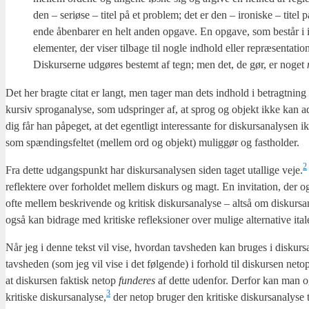
den – seri­ø­se – titel på et pro­blem; det er den – iro­ni­ske – titel 
ende åben­ba­rer en helt anden opga­ve. En opga­ve, som består i ik
ele­men­ter, der viser til­ba­ge til nog­le ind­hold eller repræ­sen­ta­
Dis­kur­ser­ne udgø­res bestemt af tegn; men det, de gør, er noget
Det her brag­te citat er langt, men tager man dets ind­hold i betragt­ning all
kur­siv spro­g­a­na­ly­se, som udsprin­ger af, at sprog og objekt ikke kan adsk
dig får han påpe­get, at det egent­ligt inter­es­san­te for dis­kur­s­a­na­ly­
som spæn­dings­fel­tet (mel­lem ord og objekt) mulig­gør og fast­hol­der.
2
Fra det­te udgangs­punkt har dis­kur­s­a­na­ly­sen siden taget utal­li­ge veje.
reflek­te­re over for­hol­det mel­lem dis­kurs og magt. En invi­ta­tion, der ogs
ofte mel­lem beskri­ven­de og kri­tisk dis­kur­s­a­na­ly­se – alt­så om dis­kur­
også kan bidra­ge med kri­ti­ske reflek­sio­ner over muli­ge alter­na­ti­ve ita­le­
Når jeg i den­ne tekst vil vise, hvor­dan tavs­he­den kan bru­ges i dis­kur­s­a­n
tavs­he­den (som jeg vil vise i det føl­gen­de) i for­hold til dis­kur­sen net
at dis­kur­sen fak­tisk net­op
fun­de­res
af det­te uden­for. Der­for kan man o
3
kri­ti­ske diskursanalyse,
der net­op bru­ger den kri­ti­ske dis­kur­s­a­na­ly­se