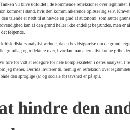
. Tan­ken vil bli­ve udfol­det i de kom­men­de reflek­sio­ner over legi­ti­mi­tet.
ka­tion kom­mer i stand, hvis den kom­mu­ni­ke­ren­de oplø­ser sig selv. Kra­v
den talen­de er nødt til at hæv­de en grad af auto­no­mi, som sæt­ter græn­
nød­ven­dig­hed kan af den grund hel­ler ikke ende­ligt begrun­des, men er all
 det føl­gen­de.
t kri­tisk dis­kur­s­a­na­ly­tisk ærin­de, da en bevidst­gø­rel­se om de grund­læg­
­le grund­lag og reflek­te­re over, hvor­dan man alter­na­tivt kun­ne gri­be d
il føre for vidt at rede­gø­re for hele kom­plek­si­te­ten i deres ana­ly­ser. I 
som jeg mener, Der­ri­da invi­te­rer til, nem­lig en reflek­sion over legi­ti­mi­tets
or både den sprog­li­ge (a) og soci­a­le (b) tavs­hed er på spil.
m at hin­dre den an