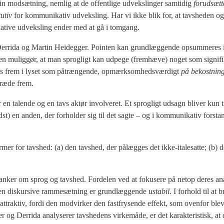
sin mod­sæt­ning, nem­lig at de offent­li­ge udveks­lin­ger sam­ti­dig
for­ud­sæt­
tu­tiv
for kom­mu­ni­ka­tiv udveks­ling. Har vi ikke blik for, at tavs­he­den og
i­ka­ti­ve udveks­ling ender med at gå i tom­gang.
er­ri­da og Mar­tin Hei­deg­ger. Poin­ten kan grund­læg­gen­de opsum­me­res 
­den mulig­gør, at man sprog­ligt kan udpe­ge (frem­hæ­ve) noget som sig­ni­f
n­ges frem i lyset som påtræn­gen­de, opmærk­som­heds­vær­digt
på bekost­nin
 træ­de frem.
er en talen­de og en tavs aktør invol­ve­ret. Et sprog­ligt udsagn bli­ver kun
st) en anden, der for­hol­der sig til det sag­te – og i kom­mu­ni­ka­tiv for­st
mer for tavs­hed: (a) den tavs­hed, der pålæg­ges det ikke-ita­le­sat­te; (b) d
tan­ker om sprog og tavs­hed. For­de­len ved at foku­se­re på net­op deres ana­
den dis­kur­si­ve ram­me­sæt­ning er grund­læg­gen­de
usta­bil
. I for­hold til at b
tet attrak­tiv, for­di den mod­vir­ker den fast­frysen­de effekt, som oven­for bl
 og Der­ri­da ana­ly­se­rer tavs­he­dens vir­ke­må­de, er det karak­te­ri­stisk, at