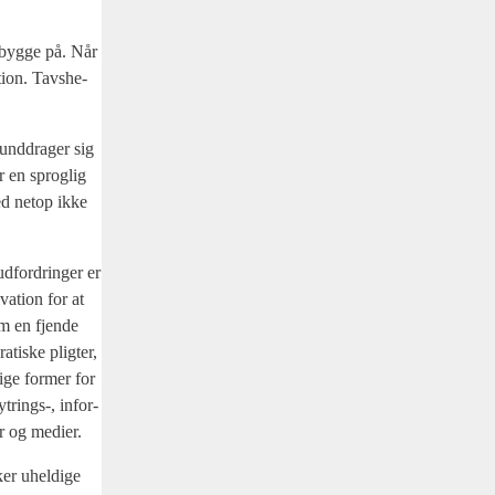
l byg­ge på. Når
ion. Tavs­he­
 und­dra­ger sig
r en sprog­lig
ed net­op ikke
udfor­drin­ger er
­va­tion for at
om en fjen­de
ti­ske plig­ter,
i­ge for­mer for
ytrings‑, infor­
ner og medi­er.
ker uhel­di­ge