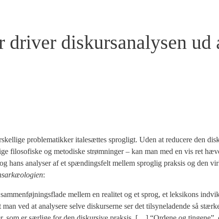
 driver diskursanalysen ud 
el­li­ge pro­ble­ma­tik­ker ita­le­sæt­tes sprog­ligt. Uden at redu­ce­re den dis­kur
­li­ge filo­so­fi­ske og meto­di­ske strøm­nin­ger – kan man med en vis ret hæv­d
b og hans ana­ly­ser af et spæn­dings­felt mel­lem sprog­lig prak­sis og den vir
­ar­kæ­o­lo­gi­en
:
sam­men­føj­nings­fla­de mel­lem en rea­li­tet og et sprog, et lek­si­kons ind­vik
man ved at ana­ly­se­re sel­ve dis­kur­ser­ne ser det til­sy­ne­la­den­de så stær­
r, som er sær­li­ge for den dis­kur­si­ve prak­sis. […] “Orde­ne og tin­ge­ne”, 