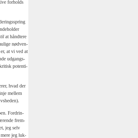
i­ve for­holds
e­rings­spring
inde­hol­der
til
at hånd­te­re
mu­li­ge nød­ven­
 er, at vi ved at
gende udgangs­
ri­tisk poten­ti­
e­rer, hvad der
linje mel­lem
avs­he­den).
en. For­drin­
æren­de frem­
t, jeg selv
o mere jeg luk­