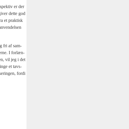
­spek­tiv er der
 giver det­te god
ra et prak­tisk
 anven­del­sen
ig fri af sam­
­ne. I for­læn­
den, vil jeg i det
in­ge et tavs­
e­rin­gen, for­di