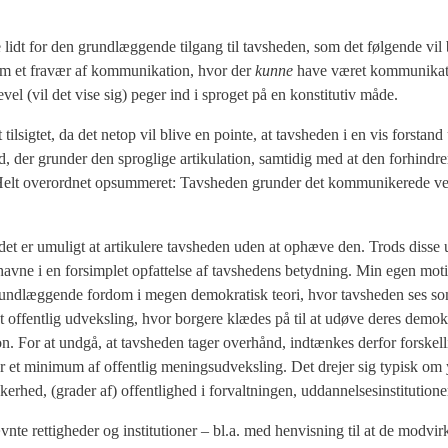
re lidt for den grund­læg­gen­de til­gang til tavs­he­den, som det føl­gen­de vi
 om et fra­vær af kom­mu­ni­ka­tion, hvor der
kun­ne
have været kom­mu­ni­ka­t
­vel (vil det vise sig) peger ind i spro­get på en kon­sti­tu­tiv måde.
til­sig­tet, da det net­op vil bli­ve en poin­te, at tavs­he­den i en vis for­stand
 der grun­der den sprog­li­ge arti­ku­la­tion, sam­ti­dig med at den for­hin­dre
. Helt over­ord­net opsum­me­ret: Tavs­he­den grun­der det kom­mu­ni­ke­re­de v
det er umu­ligt at arti­ku­le­re tavs­he­den uden at ophæ­ve den. Trods dis­se 
 at hav­ne i en for­sim­plet opfat­tel­se af tavs­he­dens betyd­ning. Min egen moti
grund­læg­gen­de for­dom i megen demo­kra­tisk teo­ri, hvor tavs­he­den ses s
offent­lig udveks­ling, hvor bor­ge­re klæ­des på til at udø­ve deres demo­kra­
on. For at und­gå, at tavs­he­den tager over­hånd, ind­tæn­kes der­for for­skel­l
nt for et mini­mum af offent­lig menings­ud­veks­ling. Det dre­jer sig typisk om 
ker­hed, (gra­der af) offent­lig­hed i for­valt­nin­gen, uddan­nel­ses­in­sti­tu­tio­
vn­te ret­tig­he­der og insti­tu­tio­ner – bl.a. med hen­vis­ning til at de mod­vir­