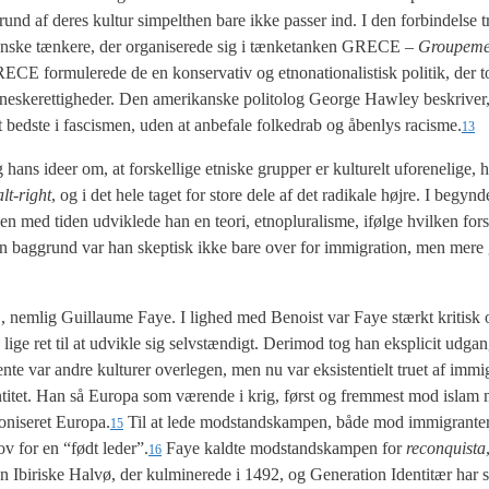
und af deres kul­tur sim­pelt­hen bare ikke pas­ser ind. I den for­bin­del­se
ran­ske tæn­ke­re, der orga­ni­se­re­de sig i tæn­ket­an­ken GRECE –
Grou­pe­m
ECE for­mu­le­re­de de en kon­ser­va­tiv og etno­na­tio­na­li­stisk poli­tik, der 
n­ne­ske­ret­tig­he­der. Den ame­ri­kan­ske poli­to­log Geor­ge Hawley beskri­ver
et bed­ste i fascis­men, uden at anbe­fa­le fol­ked­rab og åben­lys racisme.
13
ide­er om, at for­skel­li­ge etni­ske grup­per er kul­tu­relt ufor­e­ne­li­ge,
alt-right
, og i det hele taget for sto­re dele af det radi­ka­le høj­re. I begyn­d
 med tiden udvik­le­de han en teo­ri, etnop­lu­ra­lis­me, iføl­ge hvil­ken for­sk
å den bag­grund var han skep­tisk ikke bare over for immi­gra­tion, men mere 
E, nem­lig Guil­lau­me Faye. I lig­hed med Benoist var Faye stærkt kri­tisk
 lige ret til at udvik­le sig selv­stæn­digt. Der­i­mod tog han eks­pli­cit udga
te var andre kul­tu­rer over­le­gen, men nu var eksi­sten­ti­elt tru­et af immi­
” iden­ti­tet. Han så Euro­pa som væren­de i krig, først og frem­mest mod isla
­ni­se­ret Europa.
Til at lede mod­stand­s­kam­pen, både mod immi­gran­ter
15
ehov for en “født leder”.
Faye kald­te mod­stand­s­kam­pen for
reconquis­ta
16
Ibi­ri­ske Halvø, der kul­mi­ne­re­de i 1492, og Gene­ra­tion Iden­ti­tær har s