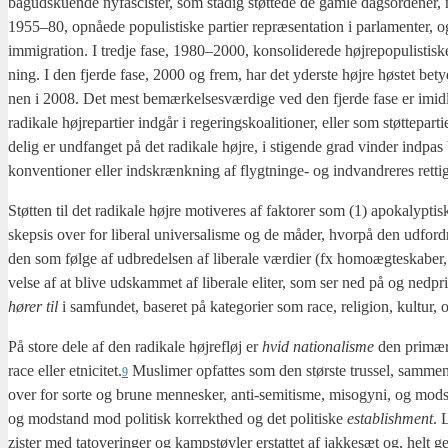
bag­ud­sku­en­de nyfa­sci­ster, som sta­dig støt­te­de de gam­le dags­or­de­ner,
1955–80, opnå­e­de populi­sti­ske par­ti­er repræ­sen­ta­tion i par­la­men­ter, og
immi­gra­tion. I tred­je fase, 1980–2000, kon­so­li­de­re­de høj­re­po­puli­sti­sk
ning. I den fjer­de fase, 2000 og frem, har det yder­ste høj­re høstet bety­de
nen i 2008. Det mest bemær­kel­ses­vær­di­ge ved den fjer­de fase er imid­le
radi­ka­le høj­re­par­ti­er ind­går i rege­rings­ko­a­li­tio­ner, eller som støt­te­p
de­lig er und­fan­get på det radi­ka­le høj­re, i sti­gen­de grad vin­der ind­p
kon­ven­tio­ner eller ind­skrænk­ning af flygt­nin­ge- og ind­van­dre­res ret­tig
Støt­ten til det radi­ka­le høj­re moti­ve­res af fak­to­rer som (1) apo­ka­lyp­t
skep­sis over for libe­ral uni­ver­sa­lis­me og de måder, hvor­på den udfor­dr
den som føl­ge af udbre­del­sen af libe­ra­le vær­di­er (fx homoæg­te­ska­ber,
vel­se af at bli­ve udskam­met af libe­ra­le eli­ter, som ser ned på og ned­pri­
hører til
i sam­fun­det, base­ret på kate­go­ri­er som race, reli­gion, kul­tur, 
På sto­re dele af den radi­ka­le høj­re­fløj er
hvid natio­na­lis­me
den pri­mæ­re
race eller etnicitet.
Mus­li­mer opfat­tes som den stør­ste trus­sel, sam­me
9
over for sor­te og bru­ne men­ne­sker, anti-semi­tis­me, miso­gy­ni, og mod
og mod­stand mod poli­tisk kor­rek­t­hed og det poli­ti­ske
establis­h­ment
. 
zi­ster med tato­ve­rin­ger og kamp­støv­ler erstat­tet af jak­ke­sæt og, helt 