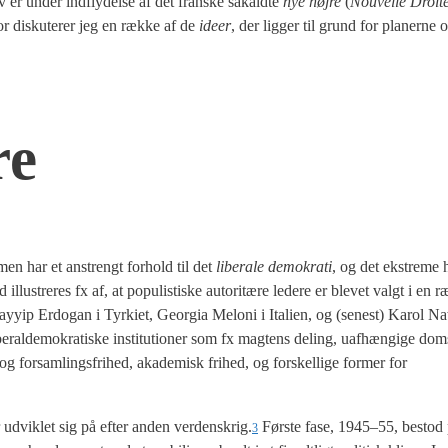
lv er under ind­fly­del­se af det fran­ske såkald­te
nye høj­re
(
Nou­vel­le Droi­t
 dis­ku­te­rer jeg en ræk­ke af de
ide­er
, der lig­ger til grund for pla­ner­ne 
re
 men har et anstrengt for­hold til det
libe­ra­le demo­kra­ti
, og det ekstre­me h
 illu­stre­res fx af, at populi­sti­ske auto­ri­tæ­re lede­re er ble­vet valgt i en
p Erdo­gan i Tyr­ki­et, Geor­gia Melo­ni i Ita­li­en, og (sene­st) Karol Na
ral­de­mo­kra­ti­ske insti­tu­tio­ner som fx mag­tens deling, uaf­hæn­gi­ge dom­s
- og for­sam­lings­fri­hed, aka­de­misk fri­hed, og for­skel­li­ge for­mer for
r udvik­let sig på efter anden verdenskrig.
Før­ste fase, 1945–55, bestod 
3