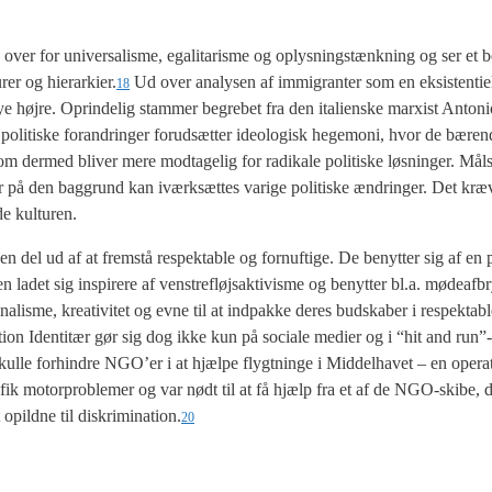
over for uni­ver­sa­lis­me, ega­li­ta­ris­me og oplys­nings­tænk­ning og ser et 
u­rer og hierarkier.
Ud over ana­ly­sen af immi­gran­ter som en eksi­sten­ti­el
18
e høj­re. Oprin­de­lig stam­mer begre­bet fra den ita­li­en­ske marxist Anto­
poli­ti­ske for­an­dring­er for­ud­sæt­ter ide­o­lo­gisk hege­mo­ni, hvor de bæren­
som der­med bli­ver mere mod­ta­ge­lig for radi­ka­le poli­ti­ske løs­nin­ger. Mål­
r på den bag­grund kan iværk­sæt­tes vari­ge poli­ti­ske ændrin­ger. Det kræ­v
e kul­tu­ren.
en del ud af at frem­stå respek­tab­le og for­nuf­ti­ge. De benyt­ter sig af en pr
adet sig inspi­re­re af ven­stre­fløjsak­ti­vis­me og benyt­ter bl.a. møde­af­bry
a­lis­me, kre­a­ti­vi­tet og evne til at ind­pak­ke deres bud­ska­ber i respek­tab
­tion Iden­ti­tær gør sig dog ikke kun på soci­a­le medi­er og i “hit and run
kul­le for­hin­dre NGO’er i at hjæl­pe flygt­nin­ge i Mid­del­ha­vet – en ope­ra­
e fik motor­pro­ble­mer og var nødt til at få hjælp fra et af de NGO-ski­be, 
t opild­ne til diskrimination.
20