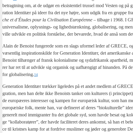
betragt­ning om, at de udgør en eksi­sten­ti­el trus­sel mod Vesten og på gr
ra­tion Iden­ti­tær på ide­er fra det nye høj­re, som udgik fra en grup­pe f
che et d’Étu­des pour la Civi­li­sa­tion Euro­péen­ne
– til­ba­ge i 1968. I GR
uni­ver­sa­lis­me, oplys­nings- og lig­heds­tænk­ning, glo­ba­li­se­ring, og me
vil­le udvik­le en poli­tisk for­stå­el­se, der beva­re­de, hvad de anså som d
Alain de Benoist fun­ge­re­de som en slags ufor­mel leder af GRECE, og hans 
væsent­lig inspira­tions­kil­de for Gene­ra­tion Iden­ti­tær, det ame­ri­kan­ske
Benoist til­hæn­ger af fransk kolo­ni­a­lis­me og syd­afri­kansk apart­heid, men
rer har ret til at udvik­le sig orga­nisk og uaf­hæn­gigt af hin­an­den. P
for globalisering.
14
Gene­ra­tion Iden­ti­tær træk­ker lige­le­des på et andet med­lem af GREC
gra­tion, men han del­te ikke Benoists tan­ker om kul­tu­rers (i prin­cip­pet)
de euro­pæ­e­res inte­res­ser og kam­pen for euro­pæ­isk kul­tur, som han men­
euro­pæ­i­ske folk, men­te han, var defi­ne­ret af deres “bio­kul­tu­rel­le
gene­relt mod immi­gran­ter fra det glo­ba­le syd, som hav­de besat og kolo
ge “kol­la­bo­ra­tø­rer”, der hav­de faci­li­te­ret deres ankomst, så han et b
ce til krist­nes kamp for at for­dri­ve mus­li­mer og jøder og genero­bre Den 