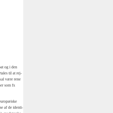
bat og i den
­les til at rej­
 skal være rene
­ser som fx
euro­pæ­i­ske
e af de iden­ti­