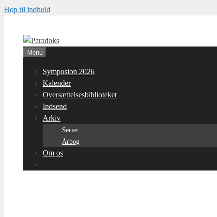
Hop til indhold
Menu
Symposion 2026
Kalender
Oversættelsesbiblioteket
Indsend
Arkiv
Serier
Årbog
Om os