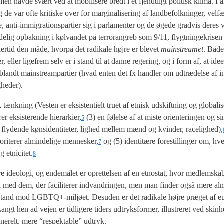
 men hav­de svært ved at mobi­li­se­re bredt i et fjendt­ligt poli­tisk kli­ma. I
 de var ofte kri­ti­ske over for mar­gi­na­li­se­ring af land­be­folk­nin­ger, vel­f
e, anti-immi­gra­tions­par­ti­er sig i par­la­men­ter og de øge­de grad­vis deres væ
­lig opbak­ning i kølvan­det på ter­r­or­an­greb som 9/11, flygt­nin­ge­kri­sen
r­tid den måde, hvor­på det radi­ka­le høj­re er ble­vet
main­strea­met
. Både
ar­ti­er, eller lige­frem selv er i stand til at dan­ne rege­ring, og i form af, at id
as blandt main­streampar­ti­er (hvad enten det fx hand­ler om udtræ­del­se af inte
­he­der).
isk tænk­ning (Vesten er eksi­sten­ti­elt tru­et af etnisk udskift­ning og globali
er eksi­ste­ren­de hierarkier,
(3) en følel­se af at miste ori­en­te­rin­gen og s
5
 fly­den­de køn­si­den­ti­te­ter, lig­hed mel­lem mænd og kvin­der, racelighed),
o­ri­te­rer almin­de­li­ge mennesker,
og (5) iden­ti­tæ­re fore­stil­lin­ger om, h
7
og etnicitet.
8
 ide­o­lo­gi, og ende­må­let er opret­tel­sen af en etno­stat, hvor med­lem­ska
n med dem, der faci­li­te­rer ind­van­drin­gen, men man fin­der også mere a
­stand mod LGBTQ+-miljøet. Des­u­den er det radi­ka­le høj­re præ­get af eur
Langt hen ad vej­en er tid­li­ge­re tiders udtryks­for­mer, illu­stre­ret ved skin
gene­relt, mere “respek­tab­le” udtryk.