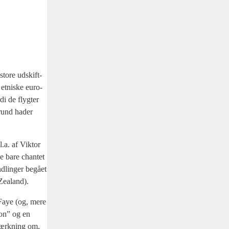
sto­re udskift­
, etni­ske euro­
di de flyg­ter
 grund hader
l.a. af Vik­tor
ke bare chan­tet
d­lin­ger begå­et
Zealand).
d Faye (og, mere
sion” og en
emærk­ning om,