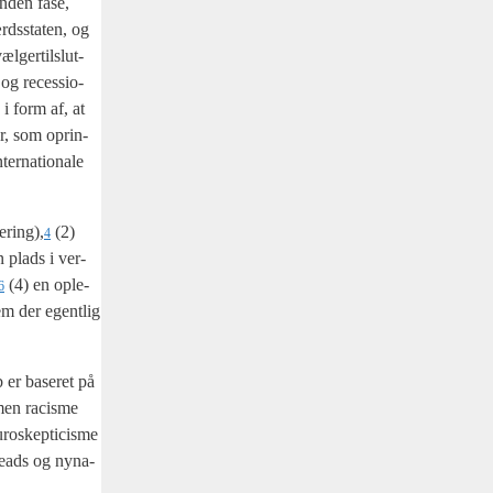
 anden fase,
ærds­sta­ten, og
l­ger­til­slut­
 og reces­sio­
 i form af, at
e­er, som oprin­
r­na­tio­na­le
sering),
(2)
4
in plads i ver­
(4) en ople­
6
vem der egent­lig
b er base­ret på
lmen racis­me
o­skep­ti­cis­me
­he­ads og nyna­