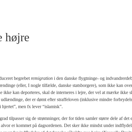
e højre
du­ce­ret begre­bet
remi­gra­tion
i den dan­ske flygt­nin­ge- og ind­van­drer­de­
n­din­ge (eller, I nog­le til­fæl­de, dan­ske stats­bor­ge­re), som ikke kan over­ta
de ikke kan depor­te­res, skal de inter­ne­res i lej­re, der vel at mær­ke ikke
udlæn­din­ge, der er dømt efter straf­fe­loven (inklu­si­ve min­dre for­bry­del
 i hjer­tet”, men fx lever “isla­misk”.
rad til­pas­ser sig de strøm­nin­ger, der for tiden sam­ler stør­re dele af det 
r alvor er kom­met på dags­or­de­nen. Det sker ikke mindst under ind­fly­del­s