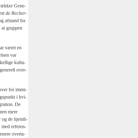
 træk­ker Gene­
ent de Recher­
tog afstand fra
, at grup­pen
 har været en
el­sen var
el­li­ge kul­tu­
gene­relt over­
 over for immi­
ngs­punkt i hvi­
gra­tion. De
m men mere
 og de hjem­li­
, med refe­ren­
ene­re over­ta­