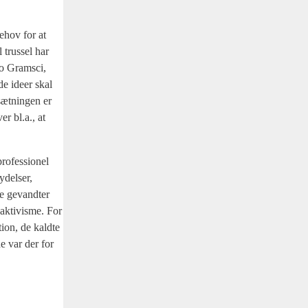
behov for at
 trus­sel har
nio Gramsci,
de ide­er skal
sæt­nin­gen er
er bl.a., at
o­fes­sio­nel
­del­ser,
­le gevand­ter
”-aktivisme. For
tion, de kald­te
de var der for