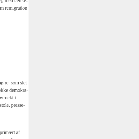
e
), med tæn­ke­
om remi­gra­tion
øj­re, som slet
 ræk­ke demo­kra­
wro­cki i
to­le, pres­se­
pri­mært af