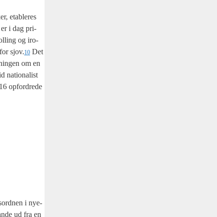
er, etab­le­res
e er i dag pri­
ol­ling og iro­
for sjov.
Det
10
t­nin­gen om en
 natio­na­list
016 opfor­dre­de
­ord­nen i nye­
­lan­de ud fra en