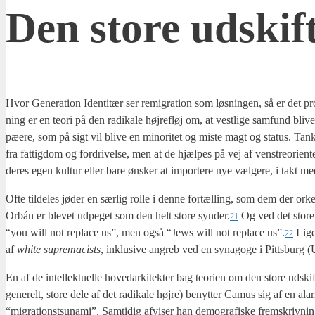
Den sto­re udskift
Hvor Gene­ra­tion Iden­ti­tær ser remi­gra­tion som løs­nin­gen, så er det pr
ning er en teo­ri på den radi­ka­le høj­re­fløj om, at vest­li­ge sam­fund bli­v
pæ­e­re, som på sigt vil bli­ve en mino­ri­tet og miste magt og sta­tus. Tan­
fra fat­tig­dom og for­dri­vel­se, men at de hjæl­pes på vej af ven­stre­o­ri­en
deres egen kul­tur eller bare ønsker at impor­te­re nye væl­ge­re, i takt med at
Ofte til­de­les jøder en sær­lig rol­le i den­ne for­tæl­ling, som dem der ork
Orbán er ble­vet udpe­get som den helt sto­re synder.
Og ved det sto­re
21
“you will not repla­ce us”, men også “Jews will not repla­ce us”.
Lige­
22
af
whi­te supre­ma­cists
, inklu­si­ve angreb ved en syna­go­ge i Pitts­bu
En af de intel­lek­tu­el­le hove­d­ar­ki­tek­ter bag teo­ri­en om den sto­re
gene­relt, sto­re dele af det radi­ka­le høj­re) benyt­ter Camus sig af en alar
“migra­tionsts­u­na­mi”. Sam­ti­dig afvi­ser han demo­gra­fi­ske frem­skriv­n