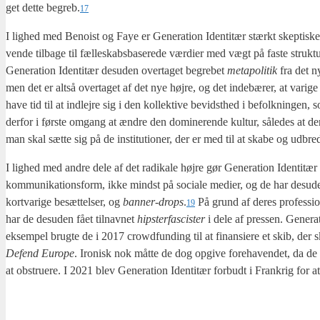
get det­te begreb.
17
I lig­hed med Benoist og Faye er Gene­ra­tion Iden­ti­tær stærkt skep­ti­ske 
ven­de til­ba­ge til fæl­leskabs­ba­se­re­de vær­di­er med vægt på faste struk­t
Gene­ra­tion Iden­ti­tær des­u­den over­ta­get begre­bet
meta­po­li­tik
fra det ny
men det er alt­så over­ta­get af det nye høj­re, og det inde­bæ­rer, at vari­ge 
have tid til at ind­lej­re sig i den kol­lek­ti­ve bevidst­hed i befolk­nin­gen, 
der­for i før­ste omgang at ændre den domi­ne­ren­de kul­tur, såle­des at de
man skal sæt­te sig på de insti­tu­tio­ner, der er med til at ska­be og udbre­d
I lig­hed med andre dele af det radi­ka­le høj­re gør Gene­ra­tion Iden­ti­tær 
kom­mu­ni­ka­tions­form, ikke mindst på soci­a­le medi­er, og de har des­u­den l
kortva­ri­ge besæt­tel­ser, og
ban­ner-dro­ps
.
På grund af deres pro­fes­sio­n
19
har de des­u­den fået til­nav­net
hip­ster­fa­sci­ster
i dele af pres­sen. Gene­ra
eksem­pel brug­te de i 2017 crowd­fun­ding til at finan­si­e­re et skib, der s
Defend Euro­pe
. Iro­nisk nok måt­te de dog opgi­ve fore­ha­ven­det, da d
at obstru­e­re. I 2021 blev Gene­ra­tion Iden­ti­tær for­budt i Frank­rig for a