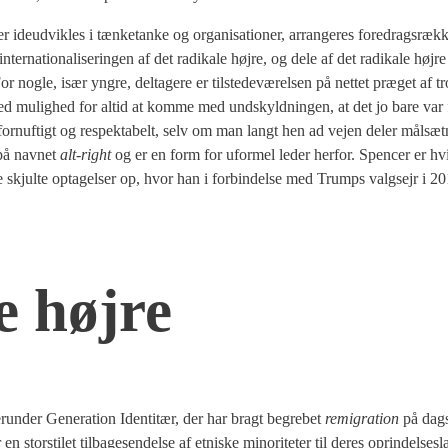
er ide­ud­vik­les i tæn­ket­an­ke og orga­ni­sa­tio­ner, arran­ge­res fored­rags­ræk­k
 inter­na­tio­na­li­se­rin­gen af det radi­ka­le høj­re, og dele af det radi­ka­le høj­r
or nog­le, især yngre, del­ta­ge­re er til­ste­de­væ­rel­sen på net­tet præ­get af tr
d mulig­hed for altid at kom­me med und­skyld­nin­gen, at det jo bare var 
 for­nuf­tigt og respek­ta­belt, selv om man langt hen ad vej­en deler mål­sæ
 på nav­net
alt-right
og er en form for ufor­mel leder her­for. Spen­cer er hvid
­de skjul­te opta­gel­ser op, hvor han i for­bin­del­se med Trumps valgsejr i 2
 høj­re
r­un­der Gene­ra­tion Iden­ti­tær, der har bragt begre­bet
remi­gra­tion
på dags
 stor­stilet til­ba­ge­sen­del­se af etni­ske mino­ri­te­ter til deres oprin­del­ses