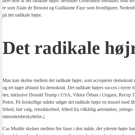
tæ­re dele af det radi­ka­le høj­re, her­un­der Gene­ra­tion Iden­ti­tær, som se
re som Alain de Benoist og Guil­lau­me Faye som front­fi­gu­rer. Neden­for
på det radi­ka­le høj­re.
Det radi­ka­le høj­
Man kan skel­ne mel­lem det radi­ka­le høj­re, som accep­te­rer demo­kra­ti
og ret tager afstand fra demo­kra­ti. Det radi­ka­le høj­res suc­ces i nye­re tid
ti­er, inklu­si­ve Donald Trump i USA, Vik­tor Órban i Ungarn, Recep Tayyi
Polen. På for­skel­li­ge måder udgør det radi­ka­le høj­re en trus­sel mod libe­
fri­hed, fair valg, rets­sik­ker­hed, fri­hed fra vil­kår­lig arre­sta­tion, ytrings
minoritetsbeskyttelse.
2
Cas Mud­de skel­ner mel­lem fire faser i den måde, det yder­ste høj­re ha