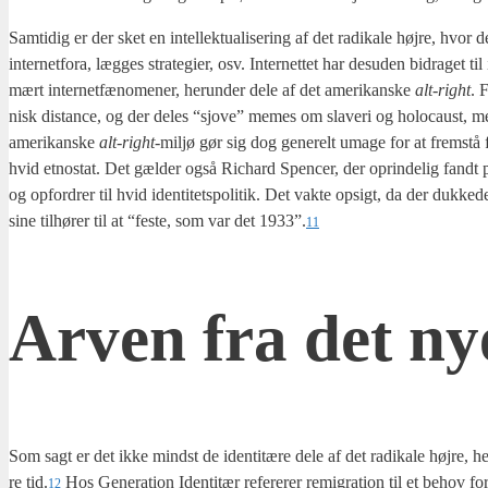
Sam­ti­dig er der sket en intel­lek­tu­a­li­se­ring af det radi­ka­le høj­re, hvor d
inter­net­fora, læg­ges stra­te­gi­er, osv. Inter­net­tet har des­u­den bidra­get til
mært inter­net­fæ­no­me­ner, her­un­der dele af det ame­ri­kan­ske
alt-right
. F
nisk distan­ce, og der deles “sjove” memes om sla­ve­ri og holo­caust, me
ame­ri­kan­ske
alt-right
-mil­jø gør sig dog gene­relt uma­ge for at frem­stå
hvid etno­stat. Det gæl­der også Richard Spen­cer, der oprin­de­lig fandt
og opfor­drer til hvid iden­ti­tetspo­li­tik. Det vak­te opsigt, da der duk­ke
sine til­hø­rer til at “feste, som var det 1933”.
11
Arven fra det nye
Som sagt er det ikke mindst de iden­ti­tæ­re dele af det radi­ka­le høj­re, he
re tid.
Hos Gene­ra­tion Iden­ti­tær refe­re­rer remi­gra­tion til et behov for en
12