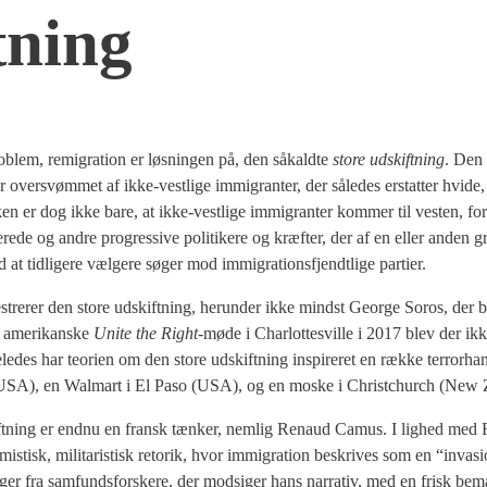
­ning
o­blem, remi­gra­tion er løs­nin­gen på, den såkald­te
sto­re udskift­ning
. Den 
er over­svøm­met af ikke-vest­li­ge immi­gran­ter, der såle­des erstat­ter hvi­de
ken er dog ikke bare, at ikke-vest­li­ge immi­gran­ter kom­mer til vesten, for­
­te­re­de og andre pro­g­res­si­ve poli­ti­ke­re og kræf­ter, der af en eller anden
 tid­li­ge­re væl­ge­re søger mod immi­gra­tions­fjendt­li­ge par­ti­er.
e­stre­rer den sto­re udskift­ning, her­un­der ikke mindst Geor­ge Sor­os, der b
 ame­ri­kan­ske
Uni­te the Right
-møde i Char­lot­tesvil­le i 2017 blev der ik
le­des har teo­ri­en om den sto­re udskift­ning inspi­re­ret en ræk­ke ter­r­or­han
rg (USA), en Wal­mart i El Paso (USA), og en moske i Christ­church (New 
 udskift­ning er end­nu en fransk tæn­ker, nem­lig Renaud Camus. I lig­hed me
­mi­stisk, mili­ta­ri­stisk reto­rik, hvor immi­gra­tion beskri­ves som en “inva­
in­ger fra sam­funds­for­ske­re, der mod­si­ger hans nar­ra­tiv, med en frisk b