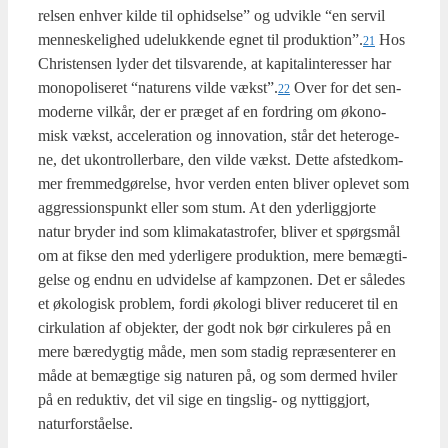
rel­sen enhver kil­de til ophid­sel­se” og udvik­le “en ser­vil
men­ne­ske­lig­hed ude­luk­ken­de egnet til produktion”.
Hos
21
Chri­sten­sen lyder det til­sva­ren­de, at kapi­tal­in­ter­es­ser har
monopo­li­se­ret “natu­rens vil­de vækst”.
Over for det sen­
22
mo­der­ne vil­kår, der er præ­get af en for­dring om øko­no­
misk vækst, acce­le­ra­tion og innova­tion, står det hete­ro­ge­
ne, det ukon­trol­ler­ba­re, den vil­de vækst. Det­te afsted­kom­
mer frem­med­gø­rel­se, hvor ver­den enten bli­ver ople­vet som
aggres­sions­punkt eller som stum. At den yder­lig­gjor­te
natur bry­der ind som kli­ma­ka­ta­stro­fer, bli­ver et spørgs­mål
om at fik­se den med yder­li­ge­re pro­duk­tion, mere bemæg­ti­
gel­se og end­nu en udvi­del­se af kampzo­nen. Det er såle­des
et øko­lo­gisk pro­blem, for­di øko­lo­gi bli­ver redu­ce­ret til en
cir­ku­la­tion af objek­ter, der godt nok bør cir­ku­le­res på en
mere bære­dyg­tig måde, men som sta­dig repræ­sen­te­rer en
måde at bemæg­ti­ge sig natu­ren på, og som der­med hvi­ler
på en reduk­tiv, det vil sige en tings­lig- og nyt­tig­gjort,
natur­for­stå­el­se.