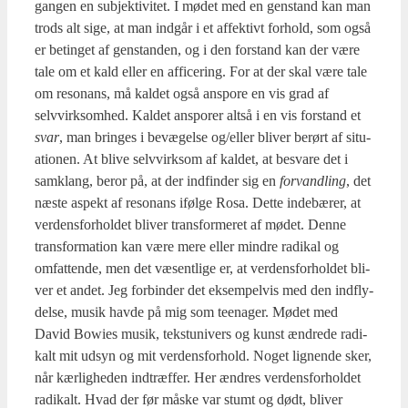
gan­gen en sub­jek­ti­vi­tet. I mødet med en gen­stand kan man
trods alt sige, at man ind­går i et affek­tivt for­hold, som også
er betin­get af gen­stan­den, og i den for­stand kan der være
tale om et kald eller en affi­ce­ring. For at der skal være tale
om reso­nans, må kal­det også anspo­re en vis grad af
selvvirk­som­hed. Kal­det anspo­rer alt­så i en vis for­stand et
svar
, man brin­ges i bevæ­gel­se og/eller bli­ver berørt af situ­
a­tio­nen. At bli­ve selvvirk­som af kal­det, at besva­re det i
sam­klang, beror på, at der ind­fin­der sig en
for­vand­ling
, det
næste aspekt af reso­nans iføl­ge Rosa. Det­te inde­bæ­rer, at
ver­dens­for­hol­det bli­ver trans­for­me­ret af mødet. Den­ne
trans­for­ma­tion kan være mere eller min­dre radi­kal og
omfat­ten­de, men det væsent­li­ge er, at ver­dens­for­hol­det bli­
ver et andet. Jeg for­bin­der det eksem­pel­vis med den ind­fly­
del­se, musik hav­de på mig som tee­na­ger. Mødet med
David Bowies musik, tek­stu­ni­vers og kunst ændre­de radi­
kalt mit udsyn og mit ver­dens­for­hold. Noget lig­nen­de sker,
når kær­lig­he­den ind­træf­fer. Her ændres ver­dens­for­hol­det
radi­kalt. Hvad der før måske var stumt og dødt, bli­ver