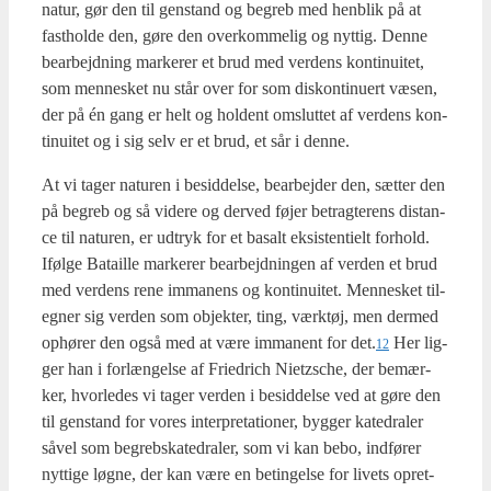
natur, gør den til gen­stand og begreb med hen­blik på at
fast­hol­de den, gøre den over­kom­me­lig og nyt­tig. Den­ne
bear­bejd­ning mar­ke­rer et brud med ver­dens kon­ti­nu­i­tet,
som men­ne­sket nu står over for som dis­kon­ti­nu­ert væsen,
der på én gang er helt og hol­dent omslut­tet af ver­dens kon­
ti­nu­i­tet og i sig selv er et brud, et sår i den­ne.
At vi tager natu­ren i besid­del­se, bear­bej­der den, sæt­ter den
på begreb og så vide­re og der­ved føjer betrag­te­rens distan­
ce til natu­ren, er udtryk for et basalt eksi­sten­ti­elt for­hold.
Iføl­ge Bata­il­le mar­ke­rer bear­bejd­nin­gen af ver­den et brud
med ver­dens rene imma­nens og kon­ti­nu­i­tet. Men­ne­sket til­
eg­ner sig ver­den som objek­ter, ting, værk­tøj, men der­med
ophø­rer den også med at være imma­nent for det.
Her lig­
12
ger han i for­læn­gel­se af Fri­edrich Nietz­sche, der bemær­
ker, hvor­le­des vi tager ver­den i besid­del­se ved at gøre den
til gen­stand for vores inter­pre­ta­tio­ner, byg­ger kated­ra­ler
såvel som begrebs­ka­ted­ra­ler, som vi kan bebo, ind­fø­rer
nyt­ti­ge løg­ne, der kan være en betin­gel­se for livets opret­