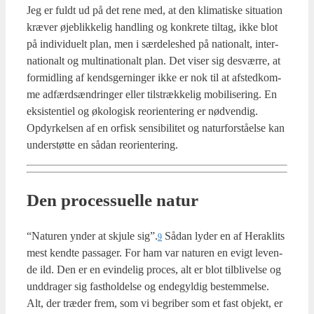
Jeg er fuldt ud på det rene med, at den kli­ma­ti­ske situ­a­tion
kræ­ver øje­blik­ke­lig hand­ling og kon­kre­te til­tag, ikke blot
på indi­vi­du­elt plan, men i sær­de­les­hed på natio­nalt, inter­
na­tio­nalt og mul­ti­na­tio­nalt plan. Det viser sig desvær­re, at
for­mid­ling af kends­ger­nin­ger ikke er nok til at afsted­kom­
me adfærds­æn­drin­ger eller til­stræk­ke­lig mobi­li­se­ring. En
eksi­sten­ti­el og øko­lo­gisk reo­ri­en­te­ring er nød­ven­dig.
Opdyr­kel­sen af en orfisk sen­si­bi­li­tet og natur­for­stå­el­se kan
under­støt­te en sådan reo­ri­en­te­ring.
Den pro­ces­su­el­le natur
“Natu­ren ynder at skju­le sig”.
Sådan lyder en af Her­aklits
9
mest kend­te pas­sa­ger. For ham var natu­ren en evigt leven­
de ild. Den er en evin­de­lig pro­ces, alt er blot til­bli­vel­se og
und­dra­ger sig fast­hol­del­se og ende­gyl­dig bestem­mel­se.
Alt, der træ­der frem, som vi begri­ber som et fast objekt, er