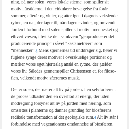
ning, på nær solen, vores loka­le stjer­ne, som spil­ler sit
motiv i års­ti­der­ne, i den cir­ku­læ­re bevæ­gel­se fra for­år,
som­mer, efter­år og vin­ter, og atter igen i døg­nets veks­len­de
ryt­me, en nat, der tager til, når dagen svin­der, og omvendt.
Jor­den i for­bund med solen spil­ler sit motiv i men­ne­sket og
ethvert væsen, i hvil­ke de i sam­kvem “gen­pro­du­ce­rer det
pro­du­ce­ren­de prin­cip” i såvel “kasta­nie­træ­er” som
“mennesker”.
Mens stjer­ner­nes tid und­dra­ger sig, hører vi
3
fug­le­ne syn­ge deres moti­ver i over­sku­e­li­ge por­tio­ner og
mær­ker vores eget hjer­teslag anslå en ryt­me, der gæl­der
vores liv. Såle­des gen­nem­spil­ler Chri­sten­sen et, for filo­so­
fi­en, vel­kendt motiv: sfæ­rer­nes musik.
Det er solen, der nærer alt liv på jor­den. I en selv­for­tæ­ren­
de pro­ces udka­ster den en over­flod af ener­gi, der uden
modreg­ning for­sy­ner alt liv på jor­den med næring, som
omsæt­tes i plan­ter­ne og dan­ner grund­lag for bios­fæ­rens
radi­ka­le trans­for­ma­tion af det geo­lo­gi­ske rum.
Alt liv står i
4
for­bin­del­se med vege­ta­tio­nens omdan­nel­se af bios­fæ­ren,