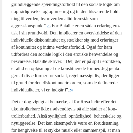
grund­læg­gen­de spæn­dings­for­hold til den soci­a­le logik om
uop­hør­lig vækst og opti­me­ring og til den til­sva­ren­de hold­
ning til ver­den, hvor ver­den altid frem­står som
aggressionspunkt”.
For Bata­il­le er en sådan erfa­ring ero­
23
tisk i sin grund­vold. Den impli­ce­rer en over­skri­del­se af den
indi­vi­du­el­le dis­kon­ti­nu­i­tet og stræk­ker sig mod erfa­ring­er
af kon­ti­nu­i­tet og inti­me ver­dens­for­hold. Også for ham
udfor­dres den soci­a­le logik i den ero­ti­ske hen­ven­del­se og
besva­rel­se. Bata­il­le skri­ver: “Det, der er på spil i ero­tik­ken,
er altid en opløs­ning af de kon­sti­tu­e­re­de for­mer. Jeg gen­ta­
ger: af dis­se for­mer for soci­alt, regel­mæs­sigt liv, der lig­ger
til grund for den dis­kon­ti­nu­er­te orden, som de defi­ne­re­de
indi­vi­du­a­li­te­ter, vi er, ind­går i”.
24
Det er dog vig­tigt at bemær­ke, at for Rosa ind­træf­fer det
ukon­trol­ler­ba­re ikke nød­ven­dig­vis på alle sta­di­er af kon­
trol­ler­bar­hed. Alt­så syn­lig­hed, opnå­e­lig­hed, beher­skel­se og
nyt­tig­gø­rel­se. Det kan eksem­pel­vis være en for­ud­sæt­ning
for hen­gi­vel­se til et styk­ke musik eller sam­men­spil, at man