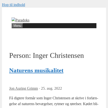
Hop til indhold
Menu
Person:
Inger Christensen
Naturens musikalitet
Jon Auring Grimm
·
25. aug. 2022
Få dig­te­re for­mår som Inger Chri­sten­sen at skri­ve i for­læn­
gel­se af natu­rens bevæ­gel­ser, ryt­mer og rørel­ser. Kødet bli­