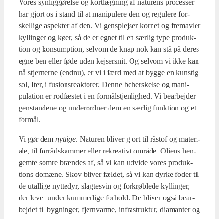
Vores syn­lig­gø­rel­se og kort­læg­ning af natu­rens pro­ces­ser
har gjort os i stand til at mani­pule­re den og regu­le­re for­
skel­li­ge aspek­ter af den. Vi gens­plej­ser kor­net og fre­mav­ler
kyl­lin­ger og køer, så de er egnet til en sær­lig type pro­duk­
tion og konsump­tion, selv­om de knap nok kan stå på deres
egne ben eller føde uden kej­ser­snit. Og selv­om vi ikke kan
nå stjer­ner­ne (end­nu), er vi i færd med at byg­ge en kun­stig
sol, Iter, i fusions­re­ak­to­rer. Den­ne beher­skel­se og mani­
pula­tion er rod­fæ­stet i en for­måls­tjen­lig­hed. Vi bear­bej­der
gen­stan­de­ne og under­ord­ner dem en sær­lig funk­tion og et
for­mål.
Vi gør dem
nyt­ti­ge
. Natu­ren bli­ver gjort til råstof og mate­ri­
a­le, til for­rå­dskam­mer eller rekre­a­tivt områ­de. Oli­ens hen­
gem­te som­re bræn­des af, så vi kan udvi­de vores pro­duk­
tions domæ­ne. Skov bli­ver fæl­det, så vi kan dyr­ke foder til
de utal­li­ge nyt­te­dyr, slag­tesvin og for­krøb­le­de kyl­lin­ger,
der lever under kum­mer­li­ge for­hold. De bli­ver også bear­
bej­det til byg­nin­ger, fjern­var­me, infra­struk­tur, dia­man­ter og