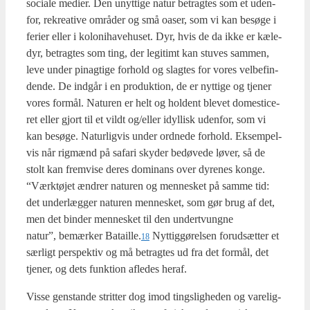
soci­a­le medi­er. Den unyt­ti­ge natur betrag­tes som et uden­
for, rekre­a­ti­ve områ­der og små oaser, som vi kan besø­ge i
feri­er eller i kolo­ni­ha­ve­hu­set. Dyr, hvis de da ikke er kæle­
dyr, betrag­tes som ting, der legi­timt kan stu­ves sam­men,
leve under pin­ag­ti­ge for­hold og slag­tes for vores vel­be­fin­
den­de. De ind­går i en pro­duk­tion, de er nyt­ti­ge og tje­ner
vores for­mål. Natu­ren er helt og hol­dent ble­vet domesti­ce­
ret eller gjort til et vildt og/eller idyl­lisk uden­for, som vi
kan besø­ge. Natur­lig­vis under ord­ne­de for­hold. Eksem­pel­
vis når rig­mænd på safa­ri sky­der bedø­ve­de løver, så de
stolt kan frem­vi­se deres domi­nans over dyre­nes kon­ge.
“Værk­tø­jet ændrer natu­ren og men­ne­sket på sam­me tid:
det under­læg­ger natu­ren men­ne­sket, som gør brug af det,
men det bin­der men­ne­sket til den undert­vung­ne
natur”, bemær­ker Bataille.
Nyt­tig­gø­rel­sen for­ud­sæt­ter et
18
sær­ligt per­spek­tiv og må betrag­tes ud fra det for­mål, det
tje­ner, og dets funk­tion afle­des her­af.
Vis­se gen­stan­de strit­ter dog imod tings­lig­he­den og vare­lig­