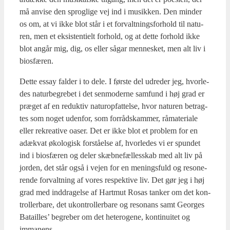
må anvi­se den sprog­li­ge vej ind i musik­ken. Den min­der
os om, at vi ikke blot står i et for­valt­nings­for­hold til natu­
ren, men et eksi­sten­ti­elt for­hold, og at det­te for­hold ikke
blot angår mig, dig, os eller sågar men­ne­sket, men alt liv i
bios­fæ­ren.
Det­te essay fal­der i to dele. I før­ste del udre­der jeg, hvor­le­
des natur­be­gre­bet i det sen­mo­der­ne sam­fund i høj grad er
præ­get af en reduk­tiv natu­ro­p­fat­tel­se, hvor natu­ren betrag­
tes som noget uden­for, som for­rå­dskam­mer, råma­te­ri­a­le
eller rekre­a­ti­ve oaser. Det er ikke blot et pro­blem for en
adæ­kvat øko­lo­gisk for­stå­el­se af, hvor­le­des vi er spun­det
ind i bios­fæ­ren og deler skæb­ne­fæl­les­skab med alt liv på
jor­den, det står også i vej­en for en menings­fuld og reso­ne­
ren­de for­valt­ning af vores respek­ti­ve liv. Det gør jeg i høj
grad med ind­dra­gel­se af Hart­mut Rosas tan­ker om det kon­
trol­ler­ba­re, det ukon­trol­ler­ba­re og reso­nans samt Geor­ges
Bata­il­les’ begre­ber om det hete­ro­ge­ne, kon­ti­nu­i­tet og
imma­nens.