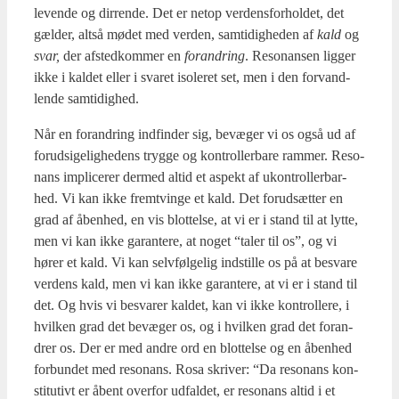
leven­de og dir­ren­de. Det er net­op ver­dens­for­hol­det, det
gæl­der, alt­så mødet med ver­den, sam­ti­dig­he­den af
kald
og
svar,
der afsted­kom­mer en
for­an­dring
. Reso­nan­sen lig­ger
ikke i kal­det eller i sva­ret iso­le­ret set, men i den for­vand­
len­de sam­ti­dig­hed.
Når en for­an­dring ind­fin­der sig, bevæ­ger vi os også ud af
for­ud­si­ge­lig­he­dens tryg­ge og kon­trol­ler­ba­re ram­mer. Reso­
nans impli­ce­rer der­med altid et aspekt af ukon­trol­ler­bar­
hed. Vi kan ikke fremtvin­ge et kald. Det for­ud­sæt­ter en
grad af åben­hed, en vis blot­tel­se, at vi er i stand til at lyt­te,
men vi kan ikke garan­te­re, at noget “taler til os”, og vi
hører et kald. Vi kan selv­føl­ge­lig indstil­le os på at besva­re
ver­dens kald, men vi kan ikke garan­te­re, at vi er i stand til
det. Og hvis vi besva­rer kal­det, kan vi ikke kon­trol­le­re, i
hvil­ken grad det bevæ­ger os, og i hvil­ken grad det for­an­
drer os. Der er med andre ord en blot­tel­se og en åben­hed
for­bun­det med reso­nans. Rosa skri­ver: “Da reso­nans kon­
sti­tu­tivt er åbent over­for udfal­det, er reso­nans altid i et