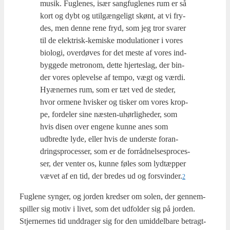
musik. Fug­le­nes, især sang­fug­le­nes rum er så
kort og dybt og util­gæn­ge­ligt skønt, at vi fry­
des, men den­ne rene fryd, som jeg tror sva­rer
til de elek­trisk-kemi­ske modu­la­tio­ner i vores
bio­lo­gi, over­dø­ves for det meste af vores ind­
byg­ge­de metro­nom, det­te hjer­teslag, der bin­
der vores ople­vel­se af tem­po, vægt og vær­di.
Hyæ­ner­nes rum, som er tæt ved de ste­der,
hvor orme­ne hvi­sker og tisker om vores krop­
pe, for­de­ler sine næsten-uhør­lig­he­der, som
hvis disen over enge­ne kun­ne anes som
udbred­te lyde, eller hvis de under­ste for­an­
drings­pro­ces­ser, som er de for­råd­nel­ses­pro­ces­
ser, der ven­ter os, kun­ne føles som lydtæp­per
vævet af en tid, der bre­des ud og forsvinder.
2
Fug­le­ne syn­ger, og jor­den kred­ser om solen, der gen­nem­
spil­ler sig motiv i livet, som det udfol­der sig på jor­den.
Stjer­ner­nes tid und­dra­ger sig for den umid­del­ba­re betragt­