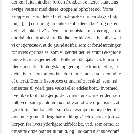
der gør luf­ten ånd­bar, jor­den frugt­bar og nærer pla­ne­tens
øvri­ge væs­ner med deres krop­pe af opho­bet sol. Vores
krop­pe er “som dele af det bio­lo­gi­ske rum en slags afbøj­
ning, […] en rum­lig for­sin­kel­se af solens død”, og det er
det, “vi kal­der liv”.
Den astro­no­mi­ske kon­sta­te­ring – som
5
efter­hån­den, trods sin radi­ka­li­tet, er ble­vet en bana­li­tet – at
vi er stjer­ne­støv, at de grund­stof­fer, som er for­ud­sæt­nin­ger
for livets oprin­del­se, som vi ken­der det, er støbt i eks­plo­de­
ren­de kæm­pe­stjer­ner eller kol­li­de­ren­de galak­ser, kan sup­
ple­res med den bio­lo­gi­ske og geo­lo­gi­ske kon­sta­te­ring, at
det­te liv er næret af en døen­de stjer­nes øds­le udskænk­ning
af ener­gi. Den­ne livs­pro­ces emmer af over­skud, som må
omsæt­tes til yder­li­ge­re vækst eller øds­les bort,
hvor­med
6
livet ikke blot ind­ta­ger jor­den, men trans­for­me­rer den radi­
kalt, ved, som plan­ter­ne og andre auto­tro­fe orga­nis­mer, at
gøre luf­ten ånd­bar, eller som lav, svam­pe og myce­li­er at
omdan­ne gra­nit til frugt­bar muld og såle­des bere­de jord­s­
kor­pen for livets yder­li­ge­re udfol­del­se, ved, som orme, at
omsæt­te døde plan­ter til muld, og i udkan­ten af skov­om­rå­