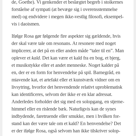
de, Goet­he). Vi gen­ken­der et beslæg­tet begreb i stoi­ker­nes
for­stå­el­se af sym­pa­ti (at bevæ­ge sig i over­ens­stem­mel­se
med) og end­vi­de­re i megen ikke-vest­lig filo­so­fi, eksem­pel­
vis i daois­men.
Iføl­ge Rosa gør føl­gen­de fire aspek­ter sig gæl­den­de, hvis
der skal være tale om reso­nans. At reso­ne­re med noget
impli­ce­rer, at det på en eller anden måde “taler til en”. Man
ople­ver et
kald
. Det kan være et kald fra en bog, et bjerg,
et musiks­tyk­ke eller et andet men­ne­ske. Noget kal­der på
en, der er en form for hen­ven­del­se på spil. Bar­ne­g­råd, en
mia­ven­de kat, et arte­fakt eller et kunst­værk vid­ner om en
liv­sy­t­ring, hvor­for det hen­ven­den­de rela­tivt upro­ble­ma­tisk
kan iden­ti­fi­ce­res, selv­om der ikke er en klar adres­sat.
Ander­le­des for­hol­der det sig med en sol­op­gang, en stjer­ne­
him­mel eller en ris­len­de bæk. Natur­lig­vis kan de synes
ind­by­den­de, fare­tru­en­de eller smuk­ke, men i hvil­ken for­
stand kan der være tale om et kald? En hen­ven­del­se? Det
er der iføl­ge Rosa, også selv­om han ikke til­skri­ver sol­op­