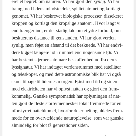
e­ret et begreb om natu­ren. Vi har gjort den
syn­lig
. Vi har
trængt ned i dens mind­ste dele, split­tet ato­met og kort­lagt
geno­met. Vi har beskre­vet bio­lo­gi­ske pro­ces­ser, dis­se­ke­ret
krop­pen og kort­lagt den krops­li­ge ana­to­mi. Hvor langt vi
end træn­ger ind, er der sta­dig tale om et ydre for­hold, om
besku­e­rens distan­ce til gen­stan­den. Vi har gjort ver­den
syn­lig, men føjet en afstand til det besku­e­de. Vi har end­vi­
de­re kig­get læn­ge­re ud i rum­met end nogen­sin­de før. Vi
har bestemt stjer­ners ato­ma­re beskaf­fen­hed ud fra deres
lys­sig­na­tur. Vi har ind­ta­get ver­dens­rum­met med satel­lit­ter
og telesko­per, og med det­te astro­no­mi­ske blik har vi også
sku­et til­ba­ge til tider­nes mor­gen. Først med ild og siden
med elek­tri­ci­te­ten har vi oplyst nat­ten og gjort den frem­
kom­me­lig. Gan­ske symp­to­ma­tisk har oplys­nin­gen af nat­
ten gjort de fle­ste stor­by­men­ne­sker totalt frem­me­de for en
ufor­styr­ret nat­te­him­mel, hvor­for de er helt og alde­les frem­
me­de for en over­væl­den­de natu­ro­p­le­vel­se, som var gan­ske
almin­de­lig for blot få gene­ra­tio­ner siden.