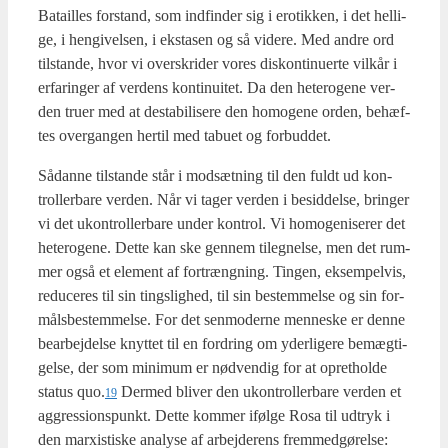
Bata­il­les for­stand, som ind­fin­der sig i ero­tik­ken, i det hel­li­
ge, i hen­gi­vel­sen, i ekst­a­sen og så vide­re. Med andre ord
til­stan­de, hvor vi over­skri­der vores dis­kon­ti­nu­er­te vil­kår i
erfa­ring­er af ver­dens kon­ti­nu­i­tet. Da den hete­ro­ge­ne ver­
den tru­er med at desta­bi­li­se­re den homo­ge­ne orden, behæf­
tes over­gan­gen her­til med tabu­et og for­bud­det.
Sådan­ne til­stan­de står i mod­sæt­ning til den fuldt ud kon­
trol­ler­ba­re ver­den. Når vi tager ver­den i besid­del­se, brin­ger
vi det ukon­trol­ler­ba­re under kon­trol. Vi homo­ge­ni­se­rer det
hete­ro­ge­ne. Det­te kan ske gen­nem til­eg­nel­se, men det rum­
mer også et ele­ment af fortræng­ning. Tin­gen, eksem­pel­vis,
redu­ce­res til sin tings­lig­hed, til sin bestem­mel­se og sin for­
måls­be­stem­mel­se. For det sen­mo­der­ne men­ne­ske er den­ne
bear­bej­del­se knyt­tet til en for­dring om yder­li­ge­re bemæg­ti­
gel­se, der som mini­mum er nød­ven­dig for at opret­hol­de
sta­tus quo.
Der­med bli­ver den ukon­trol­ler­ba­re ver­den et
19
aggres­sions­punkt. Det­te kom­mer iføl­ge Rosa til udtryk i
den marxi­sti­ske ana­ly­se af arbej­de­rens frem­med­gø­rel­se: