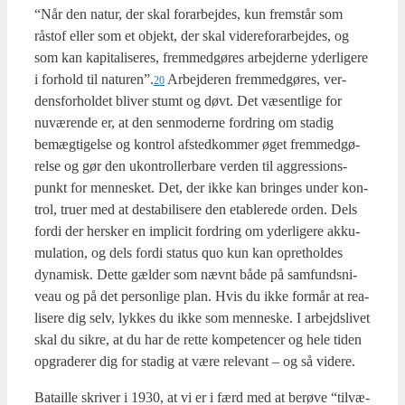
“Når den natur, der skal for­ar­bej­des, kun frem­står som
råstof eller som et objekt, der skal videre­for­ar­bej­des, og
som kan kapi­ta­li­se­res, frem­med­gø­res arbej­der­ne yder­li­ge­re
i for­hold til naturen”.
Arbej­de­ren frem­med­gø­res, ver­
20
dens­for­hol­det bli­ver stumt og døvt. Det væsent­li­ge for
nuvæ­ren­de er, at den sen­mo­der­ne for­dring om sta­dig
bemæg­ti­gel­se og kon­trol afsted­kom­mer øget frem­med­gø­
rel­se og gør den ukon­trol­ler­ba­re ver­den til aggres­sions­
punkt for men­ne­sket. Det, der ikke kan brin­ges under kon­
trol, tru­er med at desta­bi­li­se­re den etab­le­re­de orden. Dels
for­di der her­sker en impli­cit for­dring om yder­li­ge­re akku­
mu­la­tion, og dels for­di sta­tus quo kun kan opret­hol­des
dyna­misk. Det­te gæl­der som nævnt både på sam­funds­ni­
veau og på det per­son­li­ge plan. Hvis du ikke for­mår at rea­
li­se­re dig selv, lyk­kes du ikke som men­ne­ske. I arbejds­li­vet
skal du sik­re, at du har de ret­te kom­pe­ten­cer og hele tiden
opgra­de­rer dig for sta­dig at være rele­vant – og så vide­re.
Bata­il­le skri­ver i 1930, at vi er i færd med at berø­ve “til­væ­