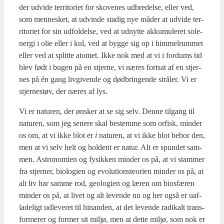
der udvi­de ter­ri­to­ri­et for sko­ve­nes udbre­del­se, eller ved,
som men­ne­sket, at udvin­de sta­dig nye måder at udvi­de ter­
ri­to­ri­et for sin udfol­del­se, ved at udnyt­te akku­mu­le­ret sole­
ner­gi i olie eller i kul, ved at byg­ge sig op i him­mel­rum­met
eller ved at split­te ato­met. Ikke nok med at vi i for­dums tid
blev født i bugen på en stjer­ne, vi næres fort­sat af en stjer­
nes på én gang liv­gi­ven­de og død­brin­gen­de strå­ler. Vi er
stjer­ne­støv, der næres af lys.
Vi er natu­ren, der ønsker at se sig selv. Den­ne til­gang til
natu­ren, som jeg sene­re skal bestem­me som orfisk, min­der
os om, at vi ikke blot er
i
natu­ren, at vi ikke blot bebor den,
men at vi selv helt og hol­dent er natur. Alt er spun­det sam­
men. Astro­no­mi­en og fysik­ken min­der os på, at vi stam­mer
fra stjer­ner, bio­lo­gi­en og evo­lu­tions­te­o­ri­en min­der os på, at
alt liv har sam­me rod, geo­lo­gi­en og læren om bios­fæ­ren
min­der os på, at livet og alt leven­de nu og her også er uaf­
la­de­ligt udle­ve­ret til hin­an­den, at det leven­de radi­kalt trans­
for­me­rer og for­mer sit mil­jø, men at det­te mil­jø, som nok er