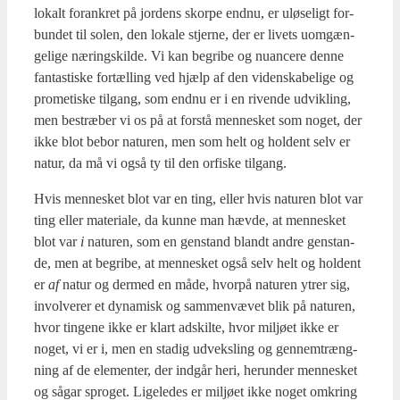
lokalt for­ank­ret på jor­dens skor­pe end­nu, er ulø­se­ligt for­
bun­det til solen, den loka­le stjer­ne, der er livets uom­gæn­
ge­li­ge nærings­kil­de. Vi kan begri­be og nuan­ce­re den­ne
fan­ta­sti­ske for­tæl­ling ved hjælp af den viden­ska­be­li­ge og
pro­me­ti­ske til­gang, som end­nu er i en riven­de udvik­ling,
men bestræ­ber vi os på at for­stå men­ne­sket som noget, der
ikke blot bebor natu­ren, men som helt og hol­dent selv er
natur, da må vi også ty til den orfi­ske til­gang.
Hvis men­ne­sket blot var en ting, eller hvis natu­ren blot var
ting eller mate­ri­a­le, da kun­ne man hæv­de, at men­ne­sket
blot var
i
natu­ren, som en gen­stand blandt andre gen­stan­
de, men at begri­be, at men­ne­sket også selv helt og hol­dent
er
af
natur og der­med en måde, hvor­på natu­ren ytrer sig,
invol­ve­rer et dyna­misk og sam­men­væ­vet blik på natu­ren,
hvor tin­ge­ne ikke er klart adskil­te, hvor mil­jø­et ikke er
noget, vi er i, men en sta­dig udveks­ling og gen­nem­træng­
ning af de ele­men­ter, der ind­går heri, her­un­der men­ne­sket
og sågar spro­get. Lige­le­des er mil­jø­et ikke noget omkring