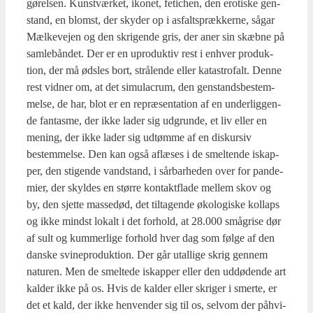
gø­rel­sen. Kunst­vær­ket, iko­net, feti­chen, den ero­ti­ske gen­
stand, en blomst, der sky­der op i asfalts­præk­ker­ne, sågar
Mæl­ke­vej­en og den skri­gen­de gris, der aner sin skæb­ne på
sam­lebån­det. Der er en upro­duk­tiv rest i enhver pro­duk­
tion, der må øds­les bort, strå­len­de eller kata­stro­falt. Den­ne
rest vid­ner om, at det simu­la­crum, den gen­stands­be­stem­
mel­se, de har, blot er en repræ­sen­ta­tion af en under­lig­gen­
de fan­tas­me, der ikke lader sig udgrun­de, et liv eller en
mening, der ikke lader sig udtøm­me af en dis­kur­siv
bestem­mel­se. Den kan også aflæ­ses i de smel­ten­de iskap­
per, den sti­gen­de vand­stand, i sår­bar­he­den over for pan­de­
mi­er, der skyl­des en stør­re kon­takt­fla­de mel­lem skov og
by, den sjet­te mas­se­død, det til­ta­gen­de øko­lo­gi­ske kol­laps
og ikke mindst lokalt i det for­hold, at 28.000 små­gri­se dør
af sult og kum­mer­li­ge for­hold hver dag som føl­ge af den
dan­ske svi­ne­pro­duk­tion. Der går utal­li­ge skrig gen­nem
natu­ren. Men de smel­te­de iskap­per eller den uddø­de­n­de art
kal­der ikke på os. Hvis de kal­der eller skri­ger i smer­te, er
det et kald, der ikke hen­ven­der sig til os, selv­om der påhvi­