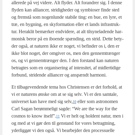
alle­re­de på vej vide­re. Alt fly­der. Alt for­an­drer sig. I den­ne
fly­den kan alli­an­cer, stri­dig­he­der og sym­bio­ser fin­de sted
og frem­stå som nogen­lun­de sta­bi­le ting: en bue, en lyre, et
træ, en byg­ning, en sky­for­ma­tion eller et lands infra­struk­
tur. Her­aklit bemær­ker end­vi­de­re, at alt til­sy­ne­la­den­de har­
monisk beror på en ibo­en­de spæn­ding, en strid. Det­te bety­
der også, at natu­ren ikke er noget, vi befin­der os i, den er
ikke blot noget, der omgi­ver os, men den gen­nem­træn­ger
os, og vi gen­nem­træn­ger den. I den for­stand kan natu­ren
betrag­tes som en orga­ni­se­ring af inten­si­tet, af mid­ler­ti­di­ge
for­bund, stri­den­de alli­an­cer og anspændt har­moni.
Et til­ba­ge­ven­den­de tema hos Chri­sten­sen er det for­hold, at
vi er natu­rens ønske om at se sig selv. Vi er den sam­ta­le,
uni­ver­set kan have med sig selv,
eller som astro­no­men
10
Carl Sagan berøm­me­ligt sag­de: “We are the way for the
cos­mos to know itself”.
Vi er helt og hol­dent natur, men i
11
og med at vi gør den til gen­stand for vores betragt­ning,
yder­lig­gør vi den også. Vi bear­bej­der den pro­ces­su­el­le