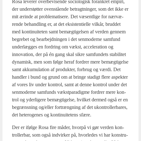
Rosa leve­rer over­be­vi­sen­de socio­lo­gisk for­ank­ret empi­ri,
der under­støt­ter oven­stå­en­de betragt­nin­ger, som det ikke er
mit ærin­de at pro­ble­ma­ti­se­re. Det væsent­li­ge for nær­væ­
ren­de behand­ling er, at det eksi­sten­ti­el­le vil­kår, brud­det
med kon­ti­nu­i­te­ten samt bemæg­ti­gel­sen af ver­den gen­nem
begre­bet og bear­bejd­nin­gen i det sen­mo­der­ne sam­fund
under­læg­ges en for­dring om vækst, acce­le­ra­tion og
innova­tion, der på én gang skal sik­re sam­fun­dets sta­bi­li­tet
dyna­misk, men som føl­ge her­af for­drer mere bemæg­ti­gel­se
samt akku­mu­la­tion af pro­duk­ter, for­brug og vær­di. Det
hand­ler i bund og grund om at brin­ge sta­digt fle­re aspek­ter
af vores liv under kon­trol, samt at den­ne kon­trol under det
sen­mo­der­ne sam­funds vækst­pa­ra­dig­me for­drer mere kon­
trol og yder­li­ge­re bemæg­ti­gel­se, hvil­ket der­med også er en
begræns­ning og/eller fortræng­ning af det ukon­trol­ler­ba­res,
det hete­ro­ge­nes og kon­ti­nu­i­te­tens sfæ­re.
Der er iføl­ge Rosa fire måder, hvor­på vi gør ver­den kon­
trol­ler­bar, som også ind­vir­ker på, hvor­le­des vi har kon­stru­