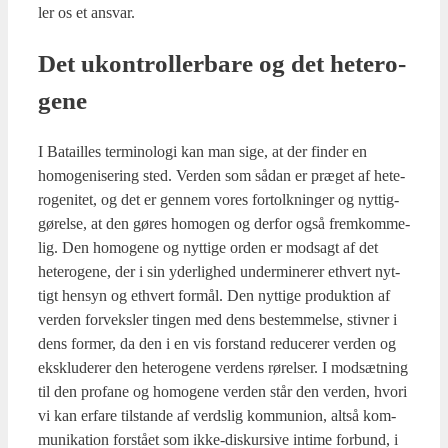
ler os et ansvar.
Det ukon­trol­ler­ba­re og det hete­ro­
ge­ne
I Bata­il­les ter­mi­no­lo­gi kan man sige, at der fin­der en
homo­ge­ni­se­ring sted. Ver­den som sådan er præ­get af hete­
ro­ge­ni­tet, og det er gen­nem vores for­tolk­nin­ger og nyt­tig­
gø­rel­se, at den gøres homo­gen og der­for også frem­kom­me­
lig. Den homo­ge­ne og nyt­ti­ge orden er mod­sagt af det
hete­ro­ge­ne, der i sin yder­lig­hed under­mi­ne­rer ethvert nyt­
tigt hen­syn og ethvert for­mål. Den nyt­ti­ge pro­duk­tion af
ver­den for­veks­ler tin­gen med dens bestem­mel­se, stiv­ner i
dens for­mer, da den i en vis for­stand redu­ce­rer ver­den og
eks­klu­de­rer den hete­ro­ge­ne ver­dens rørel­ser. I mod­sæt­ning
til den pro­fa­ne og homo­ge­ne ver­den står den ver­den, hvori
vi kan erfa­re til­stan­de af verds­lig kom­mu­ni­on, alt­så kom­
mu­ni­ka­tion for­stå­et som ikke-dis­kur­si­ve inti­me for­bund, i