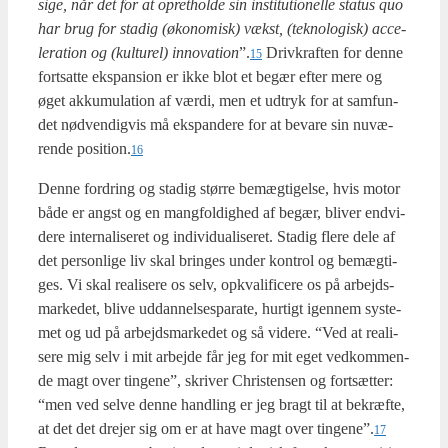
sige, når det for at opret­hol­de sin insti­tu­tio­nel­le sta­tus quo
har brug for sta­dig (øko­no­misk) vækst, (tek­no­lo­gisk) acce­
le­ra­tion og (kul­tu­rel) innova­tion
”.
Driv­kraf­ten for den­ne
15
fort­sat­te eks­pan­sion er ikke blot et begær efter mere og
øget akku­mu­la­tion af vær­di, men et udtryk for at sam­fun­
det nød­ven­dig­vis må eks­pan­de­re for at beva­re sin nuvæ­
ren­de position.
16
Den­ne for­dring og sta­dig stør­re bemæg­ti­gel­se, hvis motor
både er angst og en mang­fol­dig­hed af begær, bli­ver end­vi­
de­re inter­na­li­se­ret og indi­vi­du­a­li­se­ret. Sta­dig fle­re dele af
det per­son­li­ge liv skal brin­ges under kon­trol og bemæg­ti­
ges. Vi skal rea­li­se­re os selv, opkva­li­fi­ce­re os på arbejds­
mar­ke­det, bli­ve uddan­nel­ses­pa­ra­te, hur­tigt igen­nem syste­
met og ud på arbejds­mar­ke­det og så vide­re. “Ved at rea­li­
se­re mig selv i mit arbej­de får jeg for mit eget ved­kom­men­
de magt over tin­ge­ne”, skri­ver Chri­sten­sen og fort­sæt­ter:
“men ved sel­ve den­ne hand­ling er jeg bragt til at bekræf­te,
at det det dre­jer sig om er at have magt over tingene”.
17