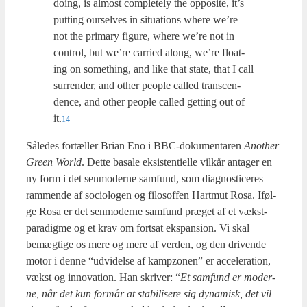
doing, is almost com­ple­te­ly the oppo­si­te, it’s
put­ting our­sel­ves in situ­a­tions where we’re
not the pri­mary figu­re, where we’re not in
con­trol, but we’re car­ri­ed along, we’re flo­at­
ing on somet­hing, and like that sta­te, that I call
sur­ren­der, and other peo­ple cal­led trans­cen­
den­ce, and other peo­ple cal­led get­ting out of
it.
14
Såle­des for­tæl­ler Bri­an Eno i BBC-doku­men­ta­ren
Ano­t­her
Gre­en World
. Det­te basa­le eksi­sten­ti­el­le vil­kår anta­ger en
ny form i det sen­mo­der­ne sam­fund, som diag­no­sti­ce­res
ram­men­de af socio­lo­gen og filo­sof­fen Hart­mut Rosa. Iføl­
ge Rosa er det sen­mo­der­ne sam­fund præ­get af et vækst-
para­dig­me og et krav om fort­sat eks­pan­sion. Vi skal
bemæg­ti­ge os mere og mere af ver­den, og den dri­ven­de
motor i den­ne “udvi­del­se af kampzo­nen” er acce­le­ra­tion,
vækst og innova­tion. Han skri­ver: “
Et sam­fund er moder­
ne, når det kun for­mår at sta­bi­li­se­re sig dyna­misk, det vil