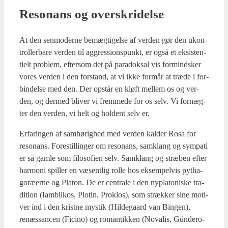
Reso­nans og over­skri­del­se
At den sen­mo­der­ne bemæg­ti­gel­se af ver­den gør den ukon­
trol­ler­ba­re ver­den til aggres­sions­punkt, er også et eksi­sten­
ti­elt pro­blem, efter­som det på para­doksal vis for­mind­sker
vores ver­den i den for­stand, at vi ikke for­mår at træ­de i for­
bin­del­se med den. Der opstår en kløft mel­lem os og ver­
den, og der­med bli­ver vi frem­me­de for os selv. Vi for­næg­
ter den ver­den, vi helt og hol­dent selv er.
Erfa­rin­gen af sam­hø­rig­hed med ver­den kal­der Rosa for
reso­nans. Fore­stil­lin­ger om reso­nans, sam­klang og sym­pa­ti
er så gam­le som filo­so­fi­en selv. Sam­klang og stræ­ben efter
har­moni spil­ler en væsent­lig rol­le hos eksem­pel­vis pyt­ha­
goræ­er­ne og Pla­ton. De er cen­tra­le i den nyp­la­to­ni­ske tra­
di­tion (Iam­bli­kos, Plo­tin, Proklos), som stræk­ker sine moti­
ver ind i den krist­ne mystik (Hil­de­gaard van Bin­gen),
renæs­san­cen (Fici­no) og roman­tik­ken (Nova­lis, Gün­dero­