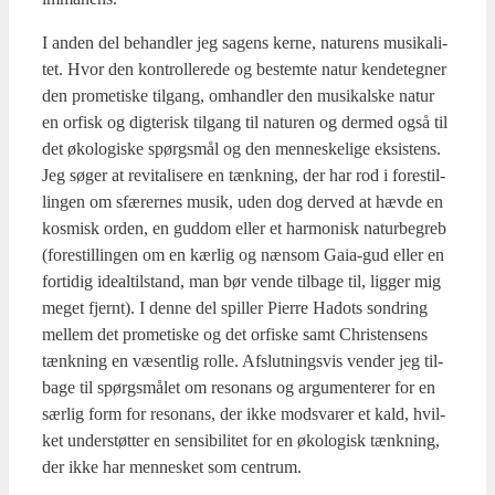
I anden del behand­ler jeg sagens ker­ne, natu­rens musi­ka­li­
tet. Hvor den kon­trol­le­re­de og bestem­te natur ken­de­teg­ner
den pro­me­ti­ske til­gang, omhand­ler den musi­kal­ske natur
en orfisk og dig­te­risk til­gang til natu­ren og der­med også til
det øko­lo­gi­ske spørgs­mål og den men­ne­ske­li­ge eksi­stens.
Jeg søger at revi­ta­li­se­re en tænk­ning, der har rod i fore­stil­
lin­gen om sfæ­rer­nes musik, uden dog der­ved at hæv­de en
kos­misk orden, en gud­dom eller et har­monisk natur­be­greb
(fore­stil­lin­gen om en kær­lig og næn­som Gaia-gud eller en
for­ti­dig ide­al­til­stand, man bør ven­de til­ba­ge til, lig­ger mig
meget fjer­nt). I den­ne del spil­ler Pier­re Hadots son­dring
mel­lem det pro­me­ti­ske og det orfi­ske samt Chri­sten­sens
tænk­ning en væsent­lig rol­le. Afslut­nings­vis ven­der jeg til­
ba­ge til spørgs­må­let om reso­nans og argu­men­te­rer for en
sær­lig form for reso­nans, der ikke mod­sva­rer et kald, hvil­
ket under­støt­ter en sen­si­bi­li­tet for en øko­lo­gisk tænk­ning,
der ikke har men­ne­sket som cen­trum.