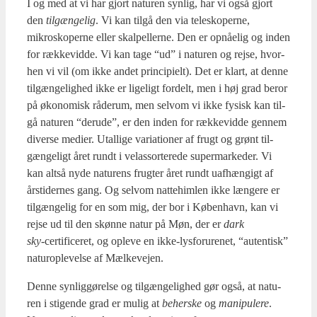
I og med at vi har gjort natu­ren syn­lig, har vi også gjort
den
til­gæn­ge­lig
. Vi kan til­gå den via telesko­per­ne,
mikrosko­per­ne eller skal­pel­ler­ne. Den er opnå­e­lig og inden
for ræk­ke­vid­de. Vi kan tage “ud” i natu­ren og rej­se, hvor­
hen vi vil (om ikke andet prin­ci­pi­elt). Det er klart, at den­ne
til­gæn­ge­lig­hed ikke er lige­ligt for­delt, men i høj grad beror
på øko­no­misk råde­rum, men selv­om vi ikke fysisk kan til­
gå natu­ren “der­u­de”, er den inden for ræk­ke­vid­de gen­nem
diver­se medi­er. Utal­li­ge vari­a­tio­ner af frugt og grønt til­
gæn­ge­ligt året rundt i velas­sor­te­re­de super­mar­ke­der. Vi
kan alt­så nyde natu­rens frug­ter året rundt uaf­hæn­gigt af
års­ti­der­nes gang. Og selv­om nat­te­him­len ikke læn­ge­re er
til­gæn­ge­lig for en som mig, der bor i Køben­havn, kan vi
rej­se ud til den skøn­ne natur på Møn, der er
dark
sky
-cer­ti­fi­ce­ret, og ople­ve en ikke-lys­foru­re­net, “auten­tisk”
natu­ro­p­le­vel­se af Mæl­ke­vej­en.
Den­ne syn­lig­gø­rel­se og til­gæn­ge­lig­hed gør også, at natu­
ren i sti­gen­de grad er mulig at
beher­ske
og
mani­pule­re
.