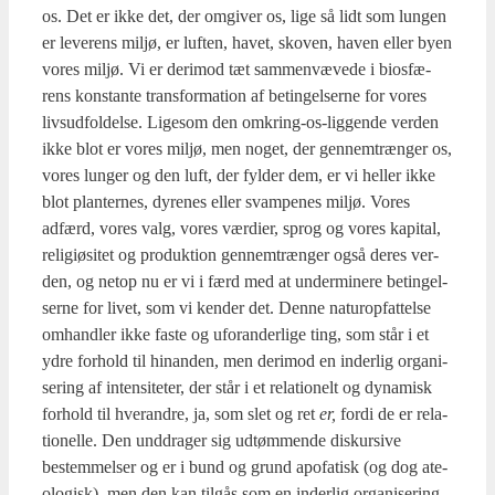
os. Det er ikke det, der omgi­ver os, lige så lidt som lun­gen
er leve­rens mil­jø, er luf­ten, havet, sko­ven, haven eller byen
vores mil­jø. Vi er der­i­mod tæt sam­men­væ­ve­de i bios­fæ­
rens kon­stan­te trans­for­ma­tion af betin­gel­ser­ne for vores
liv­s­ud­fol­del­se. Lige­som den omkring-os-lig­gen­de ver­den
ikke blot er vores mil­jø, men noget, der gen­nem­træn­ger os,
vores lun­ger og den luft, der fyl­der dem, er vi hel­ler ikke
blot plan­ter­nes, dyre­nes eller svam­pe­nes mil­jø. Vores
adfærd, vores valg, vores vær­di­er, sprog og vores kapi­tal,
reli­gi­ø­si­tet og pro­duk­tion gen­nem­træn­ger også deres ver­
den, og net­op nu er vi i færd med at under­mi­ne­re betin­gel­
ser­ne for livet, som vi ken­der det. Den­ne natu­ro­p­fat­tel­se
omhand­ler ikke faste og ufor­an­der­li­ge ting, som står i et
ydre for­hold til hin­an­den, men der­i­mod en inder­lig orga­ni­
se­ring af inten­si­te­ter, der står i et rela­tio­nelt og dyna­misk
for­hold til hve­ran­dre, ja, som slet og ret
er,
for­di de er rela­
tio­nel­le. Den und­dra­ger sig udtøm­men­de dis­kur­si­ve
bestem­mel­ser og er i bund og grund apo­fa­tisk (og dog ate­
o­lo­gisk), men den kan til­gås som en inder­lig orga­ni­se­ring