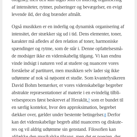
af inten­si­te­ter, ryt­mer, pul­se­rin­ger og bevæ­gel­ser, en evigt
leven­de ild, der dog bræn­der afmå­lt.
Også musik­ken er en inder­lig og dyna­misk orga­ni­se­ring af
inten­si­tet, der stræk­ker sig ud i tid. Dens ele­men­ter, toner,
karak­ter må afle­des af den rela­tion af toner, har­moni­ske
spæn­din­ger og ryt­me, som de står i. Den­ne opfat­tel­ses­må­
de mod­si­ger ikke en viden­ska­be­lig til­gang. Vi kan end­nu
vin­de ind­sigt i natu­ren ved at stu­de­re og nuan­ce­re vores
for­stå­el­se af par­ti­tu­ret, men musik­ken selv lader sig ikke
udtøm­me af nok så nøj­somt et stu­die. Som kvan­te­fy­si­ke­ren
David Bohm bemær­ker, er vores viden­ska­be­li­ge begre­ber
abstrak­te repræ­sen­ta­tio­ner af mate­rie i en evin­de­lig til­bli­
vel­ses­pro­ces først beskre­vet af Heraklit,
som er bun­det til
7
en sær­lig kon­tekst, hvor den approk­si­ma­tion, begre­bet
dæk­ker over, gæl­der under bestem­te betingelser.
Der­for
8
kan det viden­ska­be­li­ge begreb altid nuan­ce­res og dis­ku­te­
res og vil aldrig udtøm­me sin gen­stand. Filo­so­fi­en kan
afdæk­ke den musi­kal­ske til­gang, men det er poesi­en, der