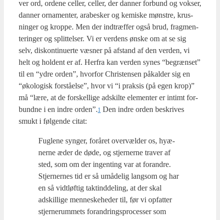
ver ord, orde­ne cel­ler, cel­ler, der dan­ner for­bund og vok­ser,
dan­ner orna­men­ter, ara­be­sker og kemi­ske møn­stre, krus­
nin­ger og krop­pe. Men der ind­træf­fer også brud, frag­men­
te­rin­ger og split­tel­ser. Vi er ver­dens ønske om at se sig
selv, dis­kon­ti­nu­er­te væs­ner på afstand af den ver­den, vi
helt og hol­dent er af. Her­fra kan ver­den synes “begræn­set”
til en “ydre orden”, hvor­for Chri­sten­sen påkal­der sig en
“øko­lo­gisk for­stå­el­se”, hvor vi “i prak­sis (på egen krop)”
må “lære, at de for­skel­li­ge adskil­te ele­men­ter er intimt for­
bund­ne i en indre orden”.
Den indre orden beskri­ves
1
smukt i føl­gen­de citat:
Fug­le­ne syn­ger, for­å­ret over­væl­der os, hyæ­
ner­ne æder de døde, og stjer­ner­ne tra­ver af
sted, som om der ingen­ting var at for­an­dre.
Stjer­ner­nes tid er så umå­de­lig lang­som og har
en så vidt­løf­tig takt­ind­deling, at der skal
adskil­li­ge men­ne­ske­he­der til, før vi opfat­ter
stjer­ne­rum­mets for­an­drings­pro­ces­ser som