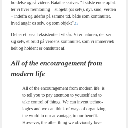
hol­del­se og så vide­re. Bata­il­le skri­ver: “I sid­ste ende opfat­
ter vi hver fremto­ning – sub­jekt (os selv), dyr, sind, ver­den
– inde­fra og ude­fra på sam­me tid, både som kon­ti­nu­i­tet,
hvad angår os selv, og som objekt”.
13
Det er et basalt eksi­sten­ti­elt vil­kår: Vi er natu­ren, der ser
sig selv, et brud på ver­dens kon­ti­nu­i­tet, som vi immer­væk
helt og hol­dent er omslut­tet af.
All of the encou­ra­ge­ment from
modern life
All of the encou­ra­ge­ment from modern life, is
to tell you to pay atten­tion to your­self and to
take con­trol of things. We can invent tech­no­
lo­gies and we can think of ways of orga­nizing
the world to our advan­ta­ge, to our bene­fit.
How­ever, the other thing we obvious­ly love