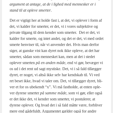
ar­gu­ment at anta­ge, at de i lig­hed med men­ne­sker er i
stand til at ople­ve smer­ter
.
Det er vig­tigt her at hol­de fast i, at det, vi ople­ver i form af
det, vi kal­der for smer­ter, er det, vi i vores sub­jek­ti­ve og
pri­va­te til­gang til dem ken­der som smer­ter. Det er det, vi
kal­der for smer­te, og intet andet, og det er det, vi med ordet
smer­te hen­vi­ser til, når vi anven­der det. Hvis man der­for
siger, at gan­ske vist kan dyret nok ikke ople­ve, at det har
smer­ter, sådan som men­ne­sket kan, men at det i ste­det
ople­ver smer­ten
på en anden måde
, end vi gør, bevæ­ger vi
os ud i det rent ud sagt mysti­ske. Det, vi i så fald til­læg­ger
dyret, er noget, vi alt­så ikke selv har kend­skab til. Vi ved
ret beset ikke, hvad vi taler om. Det, vi til­læg­ger dyret, bli­
ver et for os ube­kendt “x”. Vi må fast­hol­de, at enten ople­
ver dyre­ne smer­ter
på sam­me måde
, som vi gør, eller også
er det ikke det, vi ken­der som smer­ter, vi postu­le­rer, at
dyre­ne ople­ver. Og hvad det i så fald måt­te være, for­bli­ver
mere end gåde­fuldt. Argu­men­tet gæl­der også for andre