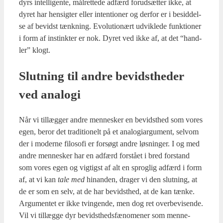
dyrs intel­li­gen­te, mål­ret­te­de adfærd for­ud­sæt­ter ikke, at
dyret har hen­sig­ter eller inten­tio­ner og der­for er i besid­del­
se af bevidst tænk­ning. Evo­lu­tio­nært udvik­le­de funk­tio­ner
i form af instink­ter er nok. Dyret ved ikke af, at det “hand­
ler” klogt.
Slut­ning til andre bevidst­he­der
ved ana­lo­gi
Når vi til­læg­ger andre men­ne­sker en bevidst­hed som vores
egen, beror det tra­di­tio­nelt på et ana­lo­gi­ar­gu­ment, selv­om
der i moder­ne filo­so­fi er for­søgt andre løs­nin­ger. I og med
andre men­ne­sker har en adfærd for­stå­et i bred for­stand
som vores egen og vig­tigst af alt en sprog­lig adfærd i form
af, at vi kan
tale med
hin­an­den, dra­ger vi den slut­ning, at
de er som en selv, at de har bevidst­hed, at de kan tæn­ke.
Argu­men­tet er ikke tvin­gen­de, men dog ret over­be­vi­sen­de.
Vil vi til­læg­ge dyr bevidst­heds­fæ­no­me­ner som men­ne­