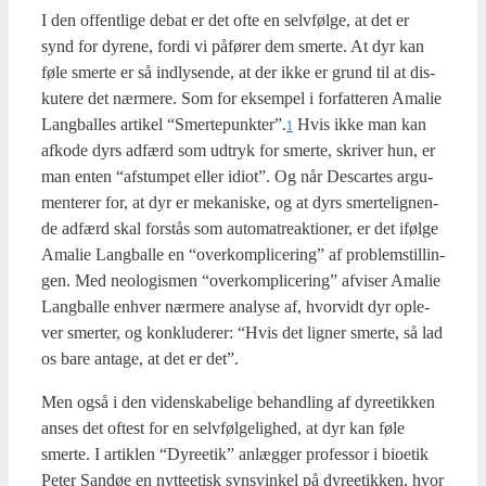
I den offent­li­ge debat er det ofte en selv­føl­ge, at det er
synd for dyre­ne, for­di vi påfø­rer dem smer­te. At dyr kan
føle smer­te er så ind­ly­sen­de, at der ikke er grund til at dis­
ku­te­re det nær­me­re. Som for eksem­pel i for­fat­te­ren Ama­lie
Lang­bal­les arti­kel “Smertepunkter”.
Hvis ikke man kan
1
afko­de dyrs adfærd som udtryk for smer­te, skri­ver hun, er
man enten “afstum­pet eller idi­ot”. Og når Descar­tes argu­
men­te­rer for, at dyr er meka­ni­ske, og at dyrs smerte­lig­nen­
de adfærd skal for­stås som auto­ma­tre­ak­tio­ner, er det iføl­ge
Ama­lie Lang­bal­le en “over­kom­pli­ce­ring” af pro­blem­stil­lin­
gen. Med neolo­gis­men “over­kom­pli­ce­ring” afvi­ser Ama­lie
Lang­bal­le enhver nær­me­re ana­ly­se af, hvor­vidt dyr ople­
ver smer­ter, og kon­klu­de­rer: “Hvis det lig­ner smer­te, så lad
os bare anta­ge, at det er det”.
Men også i den viden­ska­be­li­ge behand­ling af dyre­e­tik­ken
anses det oftest for en selv­føl­ge­lig­hed, at dyr kan føle
smer­te. I artik­len “Dyre­e­tik” anlæg­ger pro­fes­sor i bio­e­tik
Peter San­døe en nyt­te­e­tisk syns­vin­kel på dyre­e­tik­ken, hvor