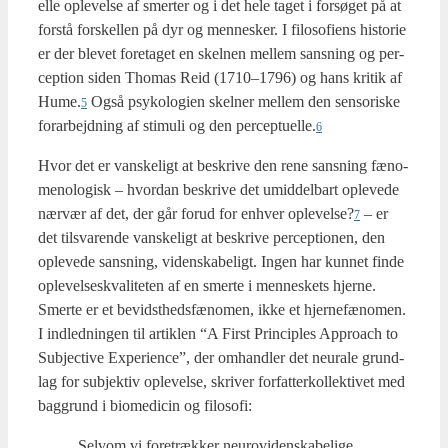
el­le ople­vel­se af smer­ter og i det hele taget i for­sø­get på at
for­stå for­skel­len på dyr og men­ne­sker. I filo­so­fi­ens histo­rie
er der ble­vet fore­ta­get en skel­nen mel­lem sans­ning og per­
cep­tion siden Tho­mas Reid (1710–1796) og hans kri­tik af
Hume.
Også psy­ko­lo­gi­en skel­ner mel­lem den sen­so­ri­ske
5
for­ar­bejd­ning af sti­mu­li og den perceptuelle.
6
Hvor det er van­ske­ligt at beskri­ve den rene sans­ning fæno­
meno­lo­gisk – hvor­dan beskri­ve det umid­del­bart ople­ve­de
nær­vær af det, der går for­ud for enhver oplevelse?
– er
7
det til­sva­ren­de van­ske­ligt at beskri­ve per­cep­tio­nen, den
ople­ve­de sans­ning, viden­ska­be­ligt. Ingen har kun­net fin­de
ople­vel­ses­kva­li­te­ten af en smer­te i men­ne­skets hjer­ne.
Smer­te er et bevidst­heds­fæ­no­men, ikke et hjer­ne­fæ­no­men.
I ind­led­nin­gen til artik­len “A First Prin­cip­les Appro­ach to
Sub­jecti­ve Expe­ri­en­ce”, der omhand­ler det neu­ra­le grund­
lag for sub­jek­tiv ople­vel­se, skri­ver for­fat­ter­kol­lek­ti­vet med
bag­grund i bio­me­di­cin og filo­so­fi:
Selv­om vi fore­træk­ker neu­rovi­den­ska­be­li­ge