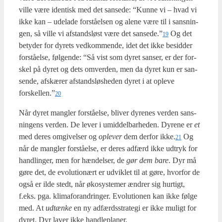
vil­le være iden­tisk med det san­se­de: “Kun­ne vi – hvad vi
ikke kan – ude­la­de for­stå­el­sen og ale­ne være til i sans­nin­
gen, så vil­le vi afstands­løst være det sansede.”
Og det
19
bety­der for dyrets ved­kom­men­de, idet det ikke besid­der
for­stå­el­se, føl­gen­de: “Så vist som dyret san­ser, er der for­
skel på dyret og dets omver­den, men da dyret kun er san­
sen­de, afskæ­rer afstands­løs­he­den dyret i at ople­ve
forskellen.”
20
Når dyret mang­ler for­stå­el­se, bli­ver dyre­nes ver­den sans­
nin­gens ver­den. De lever i umid­del­bar­he­den. Dyre­ne er
et
med deres omgi­vel­ser og
ople­ver
dem der­for ikke.
Og
21
når de mang­ler for­stå­el­se, er deres adfærd ikke udtryk for
handling­er, men for hæn­del­ser, de
gør dem bare
. Dyr må
gøre det, de evo­lu­tio­nært er udvik­let til at gøre, hvor­for de
også er ilde stedt, når øko­sy­ste­mer ændrer sig hur­tigt,
f.eks. pga. kli­ma­for­an­drin­ger. Evo­lu­tio­nen kan ikke føl­ge
med. At
udtæn­ke
en ny adfærds­stra­te­gi er ikke muligt for
dyret. Dyr laver ikke hand­le­pla­ner.