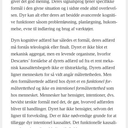
giver det god mening. Deres sig­nal­sprog tje­ner spe­ci­fik­ke
for­mål i den giv­ne situ­a­tion og i sid­ste ende altid over­le­vel­
sen. Dyr kan alt efter deres art besid­de avan­ce­re­de kog­ni­ti­
ve funk­tio­ner såsom pro­blem­løs­ning, plan­læg­ning, hukom­
mel­se, evne til ind­læ­ring og brug af værk­tø­jer.
Dyrs kog­ni­ti­ve adfærd har såle­des et for­mål, deres adfærd
må for­stås tele­o­lo­gisk eller finalt. Dyret er ikke blot et
meka­nisk aggre­gat, men en leven­de orga­nis­me, hvor­for
Descar­tes’ for­stå­el­se af dyrets adfærd ud fra et rent meka­
nisk kaus­a­li­tets­be­greb ikke er til­stræk­ke­lig. Dyrets adfærd
lig­ner men­ne­skets for så vidt angår mål­ret­tet­he­den. Men
den for­måls­ret­te­de adfærd hos dyret er en
funk­tio­nel for­
måls­ret­tet­hed
og ikke en
inten­tio­nel for­måls­ret­tet­hed
som
hos men­ne­sket. Men­ne­sker har hen­sig­ter, inten­tio­ner, dvs.
bevidst tænk­te for­mål med det, de gør, hvor­ved adfær­den
bli­ver til handling­er. Dyret har ikke hen­sig­ter, selv­om det
lig­ner til for­veks­ling. Der er ikke nød­ven­di­ge grun­de for at
til­læg­ge dyr inten­tio­nel kaus­a­li­tet. Det funk­tio­nel­le kaus­a­li­