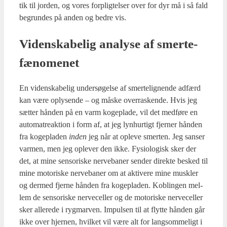
tik til jor­den, og vores for­plig­tel­ser over for dyr må i så fald
begrun­des på anden og bed­re vis.
Viden­ska­be­lig ana­ly­se af smer­te­
fæ­no­me­net
En viden­ska­be­lig under­sø­gel­se af smerte­lig­nen­de adfærd
kan være oply­sen­de – og måske over­ra­sken­de. Hvis jeg
sæt­ter hån­den på en varm koge­pla­de, vil det med­fø­re en
auto­ma­tre­ak­tion i form af, at jeg lyn­hur­tigt fjer­ner hån­den
fra koge­pla­den
inden
jeg når at ople­ve smer­ten. Jeg san­ser
var­men, men jeg ople­ver den ikke. Fysi­o­lo­gisk sker der
det, at mine sen­so­ri­ske ner­ve­ba­ner sen­der direk­te besked til
mine moto­ri­ske ner­ve­ba­ner om at akti­ve­re mine mus­k­ler
og der­med fjer­ne hån­den fra koge­pla­den. Kob­lin­gen mel­
lem de sen­so­ri­ske ner­ve­cel­ler og de moto­ri­ske ner­ve­cel­ler
sker alle­re­de i ryg­mar­ven. Impul­sen til at flyt­te hån­den går
ikke over hjer­nen, hvil­ket vil være alt for lang­som­me­ligt i