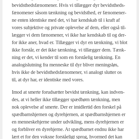
bevidst­heds­fæ­no­me­ner. Hvis vi til­læg­ger dyr bevidst­heds­
fæ­no­me­ner såsom tænk­ning og bevidst­hed, er fæno­me­ner­
ne enten iden­ti­ske med det, vi har kend­skab til i kraft af
vores sub­jek­ti­ve og pri­va­te ople­vel­se af dem, eller også til­
læg­ger vi dem fæno­me­ner, vi ikke har kend­skab til og der­
for ikke aner, hvad er. Til­læg­ger vi dyr en tænk­ning, vi blot
ikke for­står, er det ikke tænk­ning, vi til­læg­ger dem. Tænk­
ning er det, vi ken­der til som en for­stå­e­lig tænk­ning. En
ana­lo­gi­slut­ning fra men­ne­ske til dyr bli­ver menings­løs,
hvis ikke de bevidst­heds­fæ­no­me­ner, vi ana­logt slut­ter os
til, at dyr har, er iden­ti­ske med vores.
Imod at smer­te for­ud­sæt­ter bevidst tænk­ning, kan ind­ven­
des, at vi hel­ler ikke til­læg­ger spæd­børn tænk­ning, men
nok ople­vel­se af smer­te. Der er imid­ler­tid den for­skel på
spæd­barns­hjer­nen og dyre­hjer­nen, at spæd­barns­hjer­nen er
en men­ne­ske­hjer­ne under udvik­ling, mens dyre­hjer­nen er
og for­bli­ver en dyre­hjer­ne. At spæd­bar­net end­nu ikke har
lært et for den voks­ne for­stå­e­ligt sprog, hvor­med det kan