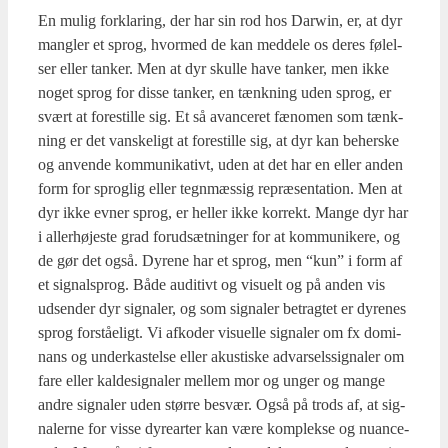
En mulig for­kla­ring, der har sin rod hos Darwin, er, at dyr
mang­ler et sprog, hvor­med de kan med­dele os deres følel­
ser eller tan­ker. Men at dyr skul­le have tan­ker, men ikke
noget sprog for dis­se tan­ker, en tænk­ning uden sprog, er
svært at fore­stil­le sig. Et så avan­ce­ret fæno­men som tænk­
ning er det van­ske­ligt at fore­stil­le sig, at dyr kan beher­ske
og anven­de kom­mu­ni­ka­tivt, uden at det har en eller anden
form for sprog­lig eller tegn­mæs­sig repræ­sen­ta­tion. Men at
dyr ikke evner sprog, er hel­ler ikke kor­rekt. Man­ge dyr har
i aller­hø­je­ste grad for­ud­sæt­nin­ger for at kom­mu­ni­ke­re, og
de gør det også. Dyre­ne har et sprog, men “kun” i form af
et sig­nal­sprog. Både audi­tivt og visu­elt og på anden vis
udsen­der dyr sig­na­ler, og som sig­na­ler betrag­tet er dyre­nes
sprog for­stå­e­ligt. Vi afko­der visu­el­le sig­na­ler om fx domi­
nans og under­ka­stel­se eller aku­sti­ske advar­sels­sig­na­ler om
fare eller kal­de­sig­na­ler mel­lem mor og unger og man­ge
andre sig­na­ler uden stør­re besvær. Også på trods af, at sig­
na­ler­ne for vis­se dyrear­ter kan være kom­plek­se og nuan­ce­