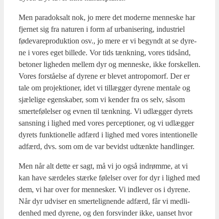
Men para­doksalt nok, jo mere det moder­ne men­ne­ske har
fjer­net sig fra natu­ren i form af urba­ni­se­ring, indu­stri­el
føde­va­re­pro­duk­tion osv., jo mere er vi begyndt at se dyre­
ne i vores eget bil­le­de. Vor tids tænk­ning, vores tidsånd,
beto­ner lig­he­den mel­lem dyr og men­ne­ske, ikke for­skel­len.
Vores for­stå­el­se af dyre­ne er ble­vet antro­po­morf. Der er
tale om pro­jek­tio­ner, idet vi til­læg­ger dyre­ne men­tale og
sjæle­li­ge egen­ska­ber, som vi ken­der fra os selv, såsom
smer­te­fø­lel­ser og evnen til tænk­ning. Vi udlæg­ger dyrets
sans­ning i lig­hed med vores per­cep­tio­ner, og vi udlæg­ger
dyrets funk­tio­nel­le adfærd i lig­hed med vores inten­tio­nel­le
adfærd, dvs. som om de var bevidst udtænk­te handling­er.
Men når alt det­te er sagt, må vi jo også indrøm­me, at vi
kan have sær­de­les stær­ke følel­ser over for dyr i lig­hed med
dem, vi har over for men­ne­sker. Vi ind­le­ver os i dyre­ne.
Når dyr udvi­ser en smerte­lig­nen­de adfærd, får vi med­li­
den­hed med dyre­ne, og den for­svin­der ikke, uan­set hvor