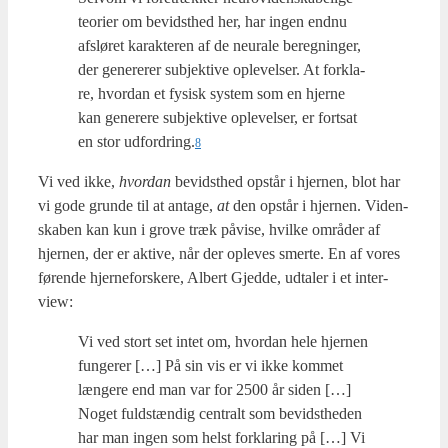
teo­ri­er om bevidst­hed her, har ingen end­nu
afslø­ret karak­te­ren af de neu­ra­le bereg­nin­ger,
der gene­re­rer sub­jek­ti­ve ople­vel­ser. At for­kla­
re, hvor­dan et fysisk system som en hjer­ne
kan gene­re­re sub­jek­ti­ve ople­vel­ser, er fort­sat
en stor udfordring.
8
Vi ved ikke,
hvor­dan
bevidst­hed opstår i hjer­nen, blot har
vi gode grun­de til at anta­ge,
at
den opstår i hjer­nen. Viden­
ska­ben kan kun i grove træk påvi­se, hvil­ke områ­der af
hjer­nen, der er akti­ve, når der ople­ves smer­te. En af vores
før­en­de hjer­ne­for­ske­re, Albert Gjed­de, udta­ler i et inter­
view:
Vi ved stort set intet om, hvor­dan hele hjer­nen
fun­ge­rer […] På sin vis er vi ikke kom­met
læn­ge­re end man var for 2500 år siden […]
Noget fuld­stæn­dig cen­tralt som bevidst­he­den
har man ingen som helst for­kla­ring på […] Vi