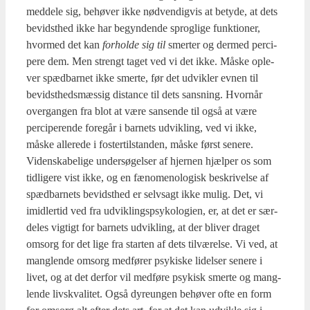
med­dele sig, behø­ver ikke nød­ven­dig­vis at bety­de, at dets
bevidst­hed ikke har begyn­den­de sprog­li­ge funk­tio­ner,
hvor­med det kan
for­hol­de sig til
smer­ter og der­med perci­
pe­re dem. Men strengt taget ved vi det ikke. Måske ople­
ver spæd­bar­net ikke smer­te, før det udvik­ler evnen til
bevidst­heds­mæs­sig distan­ce til dets sans­ning. Hvor­når
over­gan­gen fra blot at være san­sen­de til også at være
perci­pe­ren­de fore­går i bar­nets udvik­ling, ved vi ikke,
måske alle­re­de i foster­til­stan­den, måske først sene­re.
Viden­ska­be­li­ge under­sø­gel­ser af hjer­nen hjæl­per os som
tid­li­ge­re vist ikke, og en fæno­meno­lo­gisk beskri­vel­se af
spæd­bar­nets bevidst­hed er selvsagt ikke mulig. Det, vi
imid­ler­tid ved fra udvik­lings­psy­ko­lo­gi­en, er, at det er sær­
de­les vig­tigt for bar­nets udvik­ling, at der bli­ver dra­get
omsorg for det lige fra star­ten af dets til­væ­rel­se. Vi ved, at
mang­len­de omsorg med­fø­rer psy­ki­ske lidel­ser sene­re i
livet, og at det der­for vil med­fø­re psy­kisk smer­te og mang­
len­de livskva­li­tet. Også dyre­un­gen behø­ver ofte en form