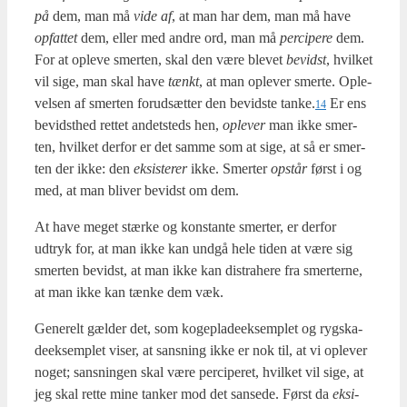
på
dem, man må
vide af
, at man har dem, man må have
opfat­tet
dem, eller med andre ord, man må
perci­pe­re
dem.
For at ople­ve smer­ten, skal den være ble­vet
bevidst
, hvil­ket
vil sige, man skal have
tænkt
, at man ople­ver smer­te. Ople­
vel­sen af smer­ten for­ud­sæt­ter den bevid­ste tanke.
Er ens
14
bevidst­hed ret­tet andet­steds hen,
ople­ver
man ikke smer­
ten, hvil­ket der­for er det sam­me som at sige, at så er smer­
ten der ikke: den
eksi­ste­rer
ikke. Smer­ter
opstår
først i og
med, at man bli­ver bevidst om dem.
At have meget stær­ke og kon­stan­te smer­ter, er der­for
udtryk for, at man ikke kan und­gå hele tiden at være sig
smer­ten bevidst, at man ikke kan distra­he­re fra smer­ter­ne,
at man ikke kan tæn­ke dem væk.
Gene­relt gæl­der det, som koge­pla­de­ek­semp­let og rygska­
de­ek­semp­let viser, at sans­ning ikke er nok til, at vi ople­ver
noget; sans­nin­gen skal være perci­pe­ret, hvil­ket vil sige, at
jeg skal ret­te mine tan­ker mod det san­se­de. Først da
eksi­