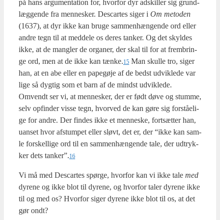
på hans argu­men­ta­tion for, hvor­for dyr adskil­ler sig grund­
læg­gen­de fra men­ne­sker. Descar­tes siger i
Om meto­den
(1637), at dyr ikke kan bru­ge sam­men­hæn­gen­de ord eller
andre tegn til at med­dele os deres tan­ker. Og det skyl­des
ikke, at de mang­ler de orga­ner, der skal til for at frem­brin­
ge ord, men at de ikke kan tænke.
Man skul­le tro, siger
15
han, at en abe eller en pape­gø­je af de bedst udvik­le­de var
lige så dyg­tig som et barn af de mindst udvik­le­de.
Omvendt ser vi, at men­ne­sker, der er født døve og stum­me,
selv opfin­der vis­se tegn, hvor­ved de kan gøre sig for­stå­e­li­
ge for andre. Der fin­des ikke et men­ne­ske, fort­sæt­ter han,
uan­set hvor afstum­pet eller sløvt, det er, der “ikke kan sam­
le for­skel­li­ge ord til en sam­men­hæn­gen­de tale, der udtryk­
ker dets tanker”.
16
Vi må med Descar­tes spør­ge, hvor­for kan vi ikke tale
med
dyre­ne og ikke blot til dyre­ne, og hvor­for taler dyre­ne ikke
til og med os? Hvor­for siger dyre­ne ikke blot til os, at det
gør ondt?