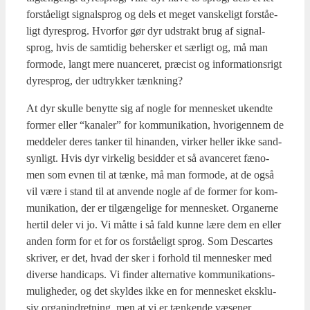
for­stå­e­ligt sig­nal­sprog og dels et meget van­ske­ligt for­stå­e­
ligt dyre­sprog. Hvor­for gør dyr udstrakt brug af sig­nal­
sprog, hvis de sam­ti­dig beher­sker et sær­ligt og, må man
for­mode, langt mere nuan­ce­ret, præ­cist og infor­ma­tions­rigt
dyre­sprog, der udtryk­ker tænk­ning?
At dyr skul­le benyt­te sig af nog­le for men­ne­sket ukend­te
for­mer eller “kana­ler” for kom­mu­ni­ka­tion, hvori­gen­nem de
med­del­er deres tan­ker til hin­an­den, vir­ker hel­ler ikke sand­
syn­ligt. Hvis dyr vir­ke­lig besid­der et så avan­ce­ret fæno­
men som evnen til at tæn­ke, må man for­mode, at de også
vil være i stand til at anven­de nog­le af de for­mer for kom­
mu­ni­ka­tion, der er til­gæn­ge­li­ge for men­ne­sket. Orga­ner­ne
her­til deler vi jo. Vi måt­te i så fald kun­ne lære dem en eller
anden form for et for os for­stå­e­ligt sprog. Som Descar­tes
skri­ver, er det, hvad der sker i for­hold til men­ne­sker med
diver­se han­di­caps. Vi fin­der alter­na­ti­ve kom­mu­ni­ka­tions­
mu­lig­he­der, og det skyl­des ikke en for men­ne­sket eks­klu­
siv orga­nin­dret­ning, men at vi er tæn­ken­de væse­ner.