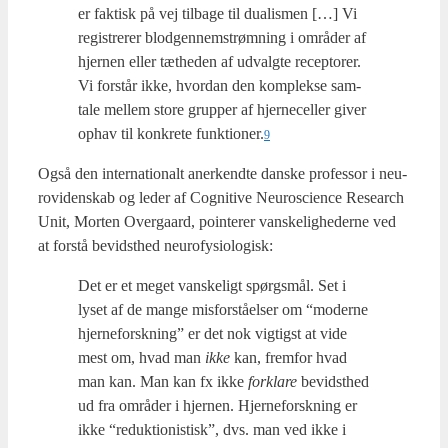
er fak­tisk på vej til­ba­ge til dua­lis­men […] Vi
regi­stre­rer blod­gen­nem­strøm­ning i områ­der af
hjer­nen eller tæt­he­den af udvalg­te recep­to­rer.
Vi for­står ikke, hvor­dan den kom­plek­se sam­
ta­le mel­lem sto­re grup­per af hjer­ne­cel­ler giver
ophav til kon­kre­te funktioner.
9
Også den inter­na­tio­nalt aner­kend­te dan­ske pro­fes­sor i neu­
rovi­den­skab og leder af Cog­ni­ti­ve Neu­rosci­en­ce Research
Unit, Mor­ten Over­gaard, poin­te­r­er van­ske­lig­he­der­ne ved
at for­stå bevidst­hed neu­ro­fy­si­o­lo­gisk:
Det er et meget van­ske­ligt spørgs­mål. Set i
lyset af de man­ge mis­for­stå­el­ser om “moder­ne
hjer­ne­forsk­ning” er det nok vig­tigst at vide
mest om, hvad man
ikke
kan, frem­for hvad
man kan. Man kan fx ikke
for­kla­re
bevidst­hed
ud fra områ­der i hjer­nen. Hjer­ne­forsk­ning er
ikke “reduk­tio­ni­stisk”, dvs. man ved ikke i