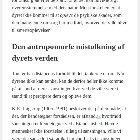
for omsorg alt efter dets art, for at det kan udvik­le sig i
over­ens­stem­mel­se med dets natur. Men for­skel­len er, at
dyret ikke kom­mer til at
ople­ve
de psy­ki­ske ska­der, som
den mang­len­de omsorg har med­ført, hvor­ved de vil­le bli­ve
til smer­te­o­p­le­vel­ser.
Den antro­po­mor­fe mistolk­ning af
dyrets ver­den
Tan­ker har distan­cens for­hold til det, tan­ker­ne er om. Når
dyre­ne ikke kan tæn­ke, kan de der­for hel­ler ikke kom­me
på afstand af deres sans­nin­ger, hvor­ved de vil­le være i
stand til at perci­pe­re dem og ople­ve dem.
K.E. Løgstrup (1905–1981) beskri­ver det på den måde, at
det, der ken­de­teg­ner for­stå­el­sen, er afstand,
hvor­i­mod
18
sans­nin­gen er ken­de­teg­net ved afstands­løs­hed. Hav­de
men­ne­sket ikke for­stå­el­se i til­læg til sans­nin­gen, vil­le vi
være det san­se­de i så radi­kal for­stand, at vi i sans­nin­gen