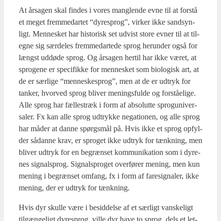
At årsa­gen skal fin­des i vores mang­len­de evne til at for­stå
et meget frem­me­d­ar­tet “dyre­sprog”, vir­ker ikke sand­syn­
ligt. Men­ne­sket har histo­risk set udvist sto­re evner til at til­
eg­ne sig sær­de­les frem­me­d­ar­te­de sprog her­un­der også for
længst uddø­de sprog. Og årsa­gen her­til har ikke været, at
spro­ge­ne er spe­ci­fik­ke for men­ne­sket som bio­lo­gisk art, at
de er sær­li­ge “men­ne­ske­sprog”, men at de er udtryk for
tan­ker, hvor­ved sprog bli­ver menings­ful­de og for­stå­e­li­ge.
Alle sprog har fæl­les­træk i form af abso­lut­te sprogu­n­i­ver­
sa­ler. Fx kan alle sprog udtryk­ke nega­tio­nen, og alle sprog
har måder at dan­ne spørgs­mål på. Hvis ikke et sprog opfyl­
der sådan­ne krav, er spro­get ikke udtryk for tænk­ning, men
bli­ver udtryk for en begræn­set kom­mu­ni­ka­tion som i dyre­
nes sig­nal­sprog. Sig­nalspro­get over­fø­rer mening, men kun
mening i begræn­set omfang, fx i form af fare­sig­na­ler, ikke
mening, der er udtryk for tænk­ning.
Hvis dyr skul­le være i besid­del­se af et sær­ligt van­ske­ligt
til­gæn­ge­ligt dyre­sprog, vil­le dyr have to sprog, dels et let­