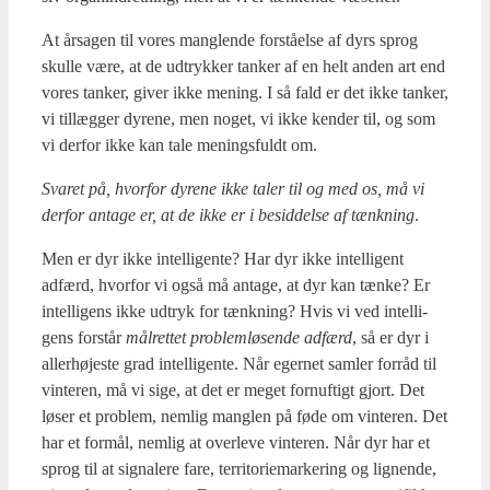
At årsa­gen til vores mang­len­de for­stå­el­se af dyrs sprog
skul­le være, at de udtryk­ker tan­ker af en helt anden art end
vores tan­ker, giver ikke mening. I så fald er det ikke tan­ker,
vi til­læg­ger dyre­ne, men noget, vi ikke ken­der til, og som
vi der­for ikke kan tale menings­fuldt om.
Sva­ret på, hvor­for dyre­ne ikke taler til og med os, må vi
der­for anta­ge er, at de ikke er i besid­del­se af tænk­ning
.
Men er dyr ikke intel­li­gen­te? Har dyr ikke intel­li­gent
adfærd, hvor­for vi også må anta­ge, at dyr kan tæn­ke? Er
intel­li­gens ikke udtryk for tænk­ning? Hvis vi ved intel­li­
gens for­står
mål­ret­tet pro­blem­lø­sen­de adfærd
, så er dyr i
aller­hø­je­ste grad intel­li­gen­te. Når eger­net sam­ler for­råd til
vin­te­r­en, må vi sige, at det er meget for­nuf­tigt gjort. Det
løser et pro­blem, nem­lig mang­len på føde om vin­te­r­en. Det
har et for­mål, nem­lig at over­le­ve vin­te­r­en. Når dyr har et
sprog til at sig­na­le­re fare, ter­ri­to­ri­e­mar­ke­ring og lig­nen­de,