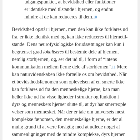
udgangs­punk­tet, at bevidst­hed eller funk­tio­ner
er iden­ti­ske med til­stan­de i hjer­nen, og end­nu
min­dre at de kan redu­ce­res til dem.
10
Bevidst­hed opstår i hjer­nen, men den kan ikke for­kla­res ud
fra, er ikke iden­tisk med og kan ikke redu­ce­res til hjer­ne­til­
stan­de. Dens neu­ro­fy­si­o­lo­gi­ske for­ud­sæt­nin­ger kan kun i
begræn­set grad
loka­li­se­res
til bestem­te dele af hjer­nen,
nem­lig stor­hjer­nen, og, ser det ud til, i form af “intens
kom­mu­ni­ka­tion mel­lem fjer­ne dele af storhjernen”.
Mere
11
kan natur­vi­den­ska­ben ikke for­tæl­le os om bevidst­hed. Når
et bevidst­heds­fæ­no­men som ople­vel­sen af en smer­te ikke
kan for­kla­res ud fra den men­ne­ske­li­ge hjer­ne, kan man
hel­ler ikke ud fra vis­se lig­he­der i struk­tur og funk­tion i
dyrs og men­ne­skers hjer­ner slut­te til, at dyr har smer­te­o­p­le­
vel­ser som men­ne­sket. Når der er tale om uni­ver­sets mest
kom­plek­se fæno­men, den men­ne­ske­li­ge hjer­ne, er der al
mulig grund til at være for­sig­tig med at udle­de noget af
sam­men­lig­nin­ger med de min­dre kom­plek­se, dyrs hjer­ner.