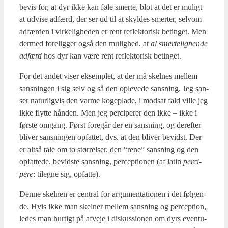
bevis for, at dyr ikke kan føle smer­te, blot at det er muligt
at udvi­se adfærd, der ser ud til at skyl­des smer­ter, selv­om
adfær­den i vir­ke­lig­he­den er rent reflek­to­risk betin­get. Men
der­med fore­lig­ger også den mulig­hed, at
al smerte­lig­nen­de
adfærd
hos dyr kan være rent reflek­to­risk betin­get.
For det andet viser eksemp­let, at der må skel­nes mel­lem
sans­nin­gen i sig selv og så den ople­ve­de sans­ning. Jeg san­
ser natur­lig­vis den var­me koge­pla­de, i mod­sat fald vil­le jeg
ikke flyt­te hån­den. Men jeg perci­pe­rer den ikke – ikke i
før­ste omgang. Først fore­går der en sans­ning, og der­ef­ter
bli­ver sans­nin­gen opfat­tet, dvs. at den bli­ver bevidst. Der
er alt­så tale om to stør­rel­ser, den “rene” sans­ning og den
opfat­te­de, bevid­ste sans­ning, per­cep­tio­nen (af lat­in
perci­
pe­re
: til­eg­ne sig, opfat­te).
Den­ne skel­nen er cen­tral for argu­men­ta­tio­nen i det føl­gen­
de. Hvis ikke man skel­ner mel­lem sans­ning og per­cep­tion,
ledes man hur­tigt på afve­je i dis­kus­sio­nen om dyrs even­tu­