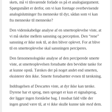
skets, må vi til­sva­ren­de for­la­de os på et ana­lo­gi­ar­gu­ment.
Spørgs­må­let er der­for, om vi kan fore­ta­ge over­be­vi­sen­de
ana­lo­gi­slut­nin­ger fra men­ne­ske til dyr, sådan som vi kan
fra men­ne­ske til men­ne­ske?
Den viden­ska­be­li­ge ana­ly­se af en smer­te­o­p­le­vel­se viste, at
vi må skel­ne mel­lem sans­ning og per­cep­tion. Den “rene”
sans­ning er ikke nok til, at den bli­ver ople­vet. For at bli­ve
til en smer­te­o­p­le­vel­se skal sans­nin­gen perci­pe­res.
Den fæno­meno­lo­gi­ske ana­ly­se af den perci­pe­re­de smer­te
viste, at smer­te­o­p­le­vel­sen for­ud­sat­te den bevid­ste tan­ke for
at kun­ne opstå. Tæn­kes der på noget andet end smer­ten,
eksi­ste­rer den ikke. Smer­te for­ud­sæt­ter evnen til tænk­ning.
Ind­dra­gel­sen af Descar­tes viste, at dyr ikke kan tæn­ke.
Dyre­ne har et sprog, men spro­get er kun et sig­nal­sprog,
der lig­ger ingen for­stå­el­se bag. I mod­sat fald vil­le der
ingen grund være til, at vi ikke skul­le kun­ne tale
med
dem.