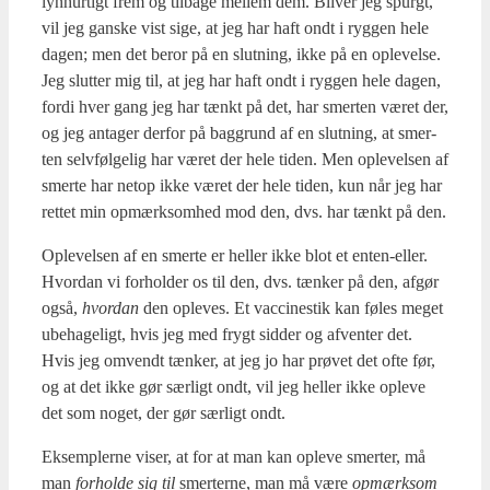
lyn­hur­tigt frem og til­ba­ge mel­lem dem. Bli­ver jeg spurgt,
vil jeg gan­ske vist sige, at jeg har haft ondt i ryg­gen hele
dagen; men det beror på en slut­ning, ikke på en ople­vel­se.
Jeg slut­ter mig til, at jeg har haft ondt i ryg­gen hele dagen,
for­di hver gang jeg har tænkt på det, har smer­ten været der,
og jeg anta­ger der­for på bag­grund af en slut­ning, at smer­
ten selv­føl­ge­lig har været der hele tiden. Men ople­vel­sen af
smer­te har net­op ikke været der hele tiden, kun når jeg har
ret­tet min opmærk­som­hed mod den, dvs. har tænkt på den.
Ople­vel­sen af en smer­te er hel­ler ikke blot et enten-eller.
Hvor­dan vi for­hol­der os til den, dvs. tæn­ker på den, afgør
også,
hvor­dan
den ople­ves. Et vac­ci­ne­stik kan føles meget
ube­ha­ge­ligt, hvis jeg med frygt sid­der og afven­ter det.
Hvis jeg omvendt tæn­ker, at jeg jo har prø­vet det ofte før,
og at det ikke gør sær­ligt ondt, vil jeg hel­ler ikke ople­ve
det som noget, der gør sær­ligt ondt.
Eksemp­ler­ne viser, at for at man kan ople­ve smer­ter, må
man
for­hol­de sig til
smer­ter­ne, man må være
opmærk­som