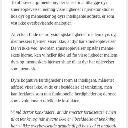
To af hove­d­ar­gu­men­ter­ne, der taler for at til­læg­ge dyr
smer­te­o­p­le­vel­ser, nem­lig vis­se lig­he­der i hjer­ne­funk­tio­ner
hos dyr og men­ne­sker og dyrs intel­li­gen­te adfærd, er som
vist ikke over­be­vi­sen­de ana­lo­gi­er.
At vi kan fin­de neu­ro­fy­si­o­lo­gi­ske lig­he­der mel­lem dyrs og
men­ne­skers hjer­ner, viser ikke, at dyr har smer­te­o­p­le­vel­ser.
Da vi ikke ved, hvor­dan smer­te­o­p­le­vel­ser opstår i men­ne­
skets hjer­ne, kan vi hel­ler ikke ud fra vis­se lig­he­der mel­lem
dyrs og men­ne­skers hjer­ner slut­te til, at dyr har ople­vel­ser
som men­ne­sket.
Dyrs kog­ni­ti­ve fær­dig­he­der i form af intel­li­gent, mål­ret­tet
adfærd viser ikke, at de er i besid­del­se af tænk­ning, men
kan for­kla­res som rent funk­tio­nel­le fær­dig­he­der og der­med
som evo­lu­tio­nært udvik­le­de instink­ter.
Vi må der­for kon­klu­de­re, at når smer­ter for­ud­sæt­ter evnen
til at tæn­ke, og når dyre­ne ikke er i besid­del­se af tænk­ning,
har vi ikke over­be­vi­sen­de grun­de til på basis af et ana­lo­gi­