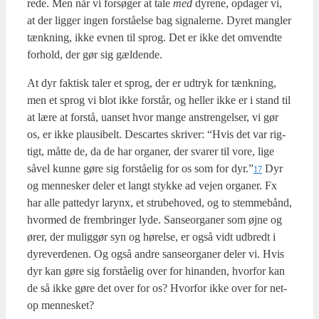
re­de. Men når vi for­sø­ger at tale
med
dyre­ne, opda­ger vi,
at der lig­ger ingen for­stå­el­se bag sig­na­ler­ne. Dyret mang­ler
tænk­ning, ikke evnen til sprog. Det er ikke det omvend­te
for­hold, der gør sig gæl­den­de.
At dyr fak­tisk taler et sprog, der er udtryk for tænk­ning,
men et sprog vi blot ikke for­står, og hel­ler ikke er i stand til
at lære at for­stå, uan­set hvor man­ge anstren­gel­ser, vi gør
os, er ikke plau­si­belt. Descar­tes skri­ver: “Hvis det var rig­
tigt, måt­te de, da de har orga­ner, der sva­rer til vore, lige
såvel kun­ne gøre sig for­stå­e­lig for os som for dyr.”
Dyr
17
og men­ne­sker deler et langt styk­ke ad vej­en orga­ner. Fx
har alle pat­te­dyr larynx, et stru­be­ho­ved, og to stem­mebånd,
hvor­med de frem­brin­ger lyde. San­se­or­ga­ner som øjne og
ører, der mulig­gør syn og hørel­se, er også vidt udbredt i
dyre­ver­de­nen. Og også andre san­se­or­ga­ner deler vi. Hvis
dyr kan gøre sig for­stå­e­lig over for hin­an­den, hvor­for kan
de så ikke gøre det over for os? Hvor­for ikke over for net­
op men­ne­sket?