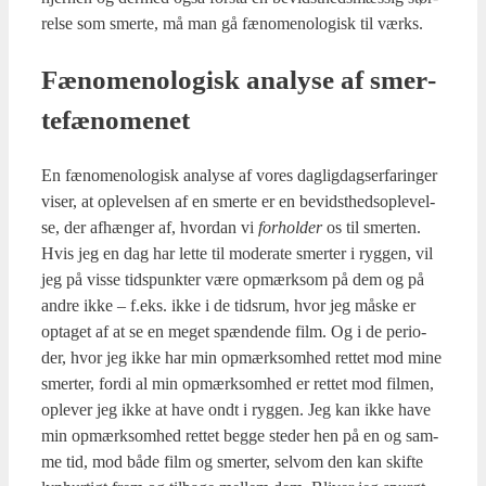
rel­se som smer­te, må man gå fæno­meno­lo­gisk til værks.
Fæno­meno­lo­gisk ana­ly­se af smer­
te­fæ­no­me­net
En fæno­meno­lo­gisk ana­ly­se af vores dag­lig­dag­ser­fa­rin­ger
viser, at ople­vel­sen af en smer­te er en bevidst­heds­op­le­vel­
se, der afhæn­ger af, hvor­dan vi
for­hol­der
os til smer­ten.
Hvis jeg en dag har let­te til mode­ra­te smer­ter i ryg­gen, vil
jeg på vis­se tids­punk­ter være opmærk­som på dem og på
andre ikke – f.eks. ikke i de tids­rum, hvor jeg måske er
opta­get af at se en meget spæn­den­de film. Og i de peri­o­
der, hvor jeg ikke har min opmærk­som­hed ret­tet mod mine
smer­ter, for­di al min opmærk­som­hed er ret­tet mod fil­men,
ople­ver jeg ikke at have ondt i ryg­gen. Jeg kan ikke have
min opmærk­som­hed ret­tet beg­ge ste­der hen på en og sam­
me tid, mod både film og smer­ter, selv­om den kan skif­te