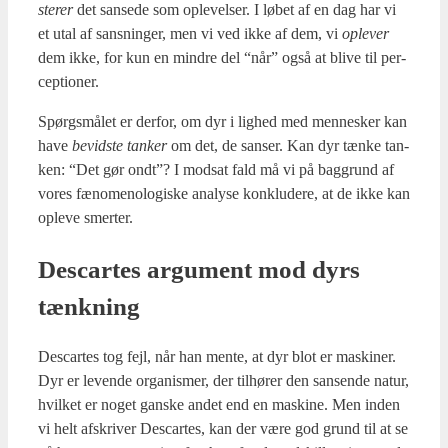
ste­rer
det san­se­de som ople­vel­ser. I løbet af en dag har vi
et utal af sans­nin­ger, men vi ved ikke af dem, vi
ople­ver
dem ikke, for kun en min­dre del “når” også at bli­ve til per­
cep­tio­ner.
Spørgs­må­let er der­for, om dyr i lig­hed med men­ne­sker kan
have
bevid­ste tan­ker
om det, de san­ser. Kan dyr tæn­ke tan­
ken: “Det gør ondt”? I mod­sat fald må vi på bag­grund af
vores fæno­meno­lo­gi­ske ana­ly­se kon­klu­de­re, at de ikke kan
ople­ve smer­ter.
Descar­tes argu­ment mod dyrs
tænk­ning
Descar­tes tog fejl, når han men­te, at dyr blot er maski­ner.
Dyr er leven­de orga­nis­mer, der til­hø­rer den san­sen­de natur,
hvil­ket er noget gan­ske andet end en maski­ne. Men inden
vi helt afskri­ver Descar­tes, kan der være god grund til at se