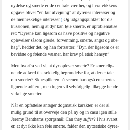
nydel­se og smer­te er de cen­tra­le vær­di­er, og hvor etik­kens
opga­ve bli­ver “en fair afvej­ning” af dyre­nes inte­res­ser og
de men­ne­ske­li­ge interesser.
Og udgangs­punk­tet for dis­
2
kus­sio­nen, nem­lig at dyr kan føle smer­te, er upro­ble­ma­ti­se­
ret: “Dyre­ne kan lige­som os have posi­ti­ve og nega­ti­ve
ople­vel­ser såsom glæ­de, for­vent­ning, smer­te, angst og ube­
hag”, hed­der det, og han fort­sæt­ter: “Dyr, der lige­som os er
bevid­ste og følen­de væs­ner, har krav på etisk hen­syn”.
Men hvor­fra ved vi, at dyr ople­ver smer­te? Er smerte­lig­
nen­de adfærd til­stræk­ke­lig begrun­del­se for, at der er tale
om smer­ter? Sku­e­spil­le­ren på sce­nen har også en smerte­
lig­nen­de adfærd, men ingen vil selv­føl­ge­lig til­læg­ge hen­de
vir­ke­li­ge smer­ter.
Når en opfat­tel­se anta­ger dog­ma­tisk karak­ter, er der al
mulig grund til at over­ve­je den på ny og in casu igen stil­le
Jere­my Bent­hams spørgs­mål: Can they
suf­fer
? Hvis sva­ret
er, at dyr ikke kan føle smer­te, fal­der den nyt­te­e­ti­ske dyre­e­