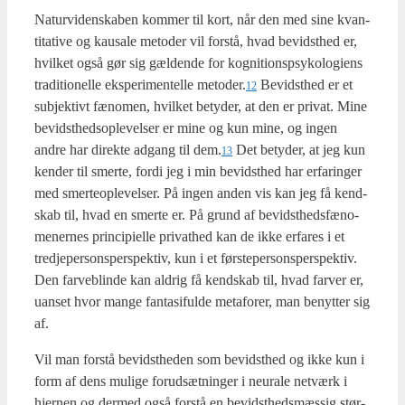
Natur­vi­den­ska­ben kom­mer til kort, når den med sine kvan­
ti­ta­ti­ve og kaus­a­le meto­der vil for­stå, hvad bevidst­hed er,
hvil­ket også gør sig gæl­den­de for kog­ni­tions­psy­ko­lo­gi­ens
tra­di­tio­nel­le eks­pe­ri­men­tel­le metoder.
Bevidst­hed er et
12
sub­jek­tivt fæno­men, hvil­ket bety­der, at den er pri­vat. Mine
bevidst­heds­op­le­vel­ser er mine og kun mine, og ingen
andre har direk­te adgang til dem.
Det bety­der, at jeg kun
13
ken­der til smer­te, for­di jeg i min bevidst­hed har erfa­ring­er
med smer­te­o­p­le­vel­ser. På ingen anden vis kan jeg få kend­
skab til, hvad en smer­te er. På grund af bevidst­heds­fæ­no­
me­ner­nes prin­ci­pi­el­le pri­vat­hed kan de ikke erfa­res i et
tred­je­per­sons­per­spek­tiv, kun i et før­ste­per­sons­per­spek­tiv.
Den far­ve­blin­de kan aldrig få kend­skab til, hvad far­ver er,
uan­set hvor man­ge fan­ta­si­ful­de meta­fo­rer, man benyt­ter sig
af.
Vil man for­stå bevidst­he­den som bevidst­hed og ikke kun i
form af dens muli­ge for­ud­sæt­nin­ger i neu­ra­le net­værk i
hjer­nen og der­med også for­stå en bevidst­heds­mæs­sig stør­