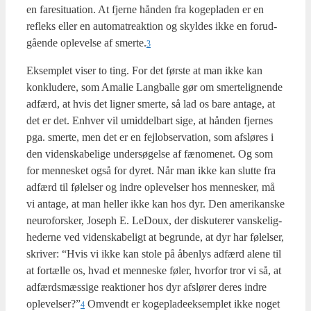
en fare­si­tu­a­tion. At fjer­ne hån­den fra koge­pla­den er en
refleks eller en auto­ma­tre­ak­tion og skyl­des ikke en for­ud­
gå­en­de ople­vel­se af smerte.
3
Eksemp­let viser to ting. For det før­ste at man ikke kan
kon­klu­de­re, som Ama­lie Lang­bal­le gør om smerte­lig­nen­de
adfærd, at hvis det lig­ner smer­te, så lad os bare anta­ge, at
det er det. Enhver vil umid­del­bart sige, at hån­den fjer­nes
pga. smer­te, men det er en fejl­ob­ser­va­tion, som afslø­res i
den viden­ska­be­li­ge under­sø­gel­se af fæno­me­net. Og som
for men­ne­sket også for dyret. Når man ikke kan slut­te fra
adfærd til følel­ser og indre ople­vel­ser hos men­ne­sker, må
vi anta­ge, at man hel­ler ikke kan hos dyr. Den ame­ri­kan­ske
neu­ro­for­sker, Joseph E. LeDoux, der dis­ku­te­rer van­ske­lig­
he­der­ne ved viden­ska­be­ligt at begrun­de, at dyr har følel­ser,
skri­ver: “Hvis vi ikke kan sto­le på åben­lys adfærd ale­ne til
at for­tæl­le os, hvad et men­ne­ske føler, hvor­for tror vi så, at
adfærds­mæs­si­ge reak­tio­ner hos dyr afslø­rer deres indre
oplevelser?”
Omvendt er koge­pla­de­ek­semp­let ikke noget
4