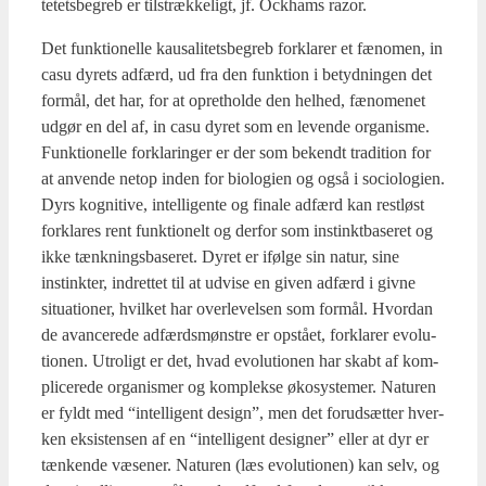
te­tets­be­greb er til­stræk­ke­ligt, jf. Ock­hams razor.
Det funk­tio­nel­le kaus­a­li­tets­be­greb for­kla­rer et fæno­men, in
casu dyrets adfærd, ud fra den funk­tion i betyd­nin­gen det
for­mål, det har, for at opret­hol­de den hel­hed, fæno­me­net
udgør en del af, in casu dyret som en leven­de orga­nis­me.
Funk­tio­nel­le for­kla­rin­ger er der som bekendt tra­di­tion for
at anven­de net­op inden for bio­lo­gi­en og også i socio­lo­gi­en.
Dyrs kog­ni­ti­ve, intel­li­gen­te og fina­le adfærd kan rest­løst
for­kla­res rent funk­tio­nelt og der­for som instinkt­ba­se­ret og
ikke tænk­nings­ba­se­ret. Dyret er iføl­ge sin natur, sine
instink­ter, ind­ret­tet til at udvi­se en given adfærd i giv­ne
situ­a­tio­ner, hvil­ket har over­le­vel­sen som for­mål. Hvor­dan
de avan­ce­re­de adfærds­møn­stre er opstå­et, for­kla­rer evo­lu­
tio­nen. Utro­ligt er det, hvad evo­lu­tio­nen har skabt af kom­
pli­ce­re­de orga­nis­mer og kom­plek­se øko­sy­ste­mer. Natu­ren
er fyldt med “intel­li­gent design”, men det for­ud­sæt­ter hver­
ken eksi­sten­sen af en “intel­li­gent desig­ner” eller at dyr er
tæn­ken­de væse­ner. Natu­ren (læs evo­lu­tio­nen) kan selv, og