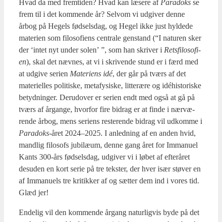
Hvad da med frem­ti­den? Hvad kan læse­re af
Para­doks
se
frem til i det kom­men­de år? Selv­om vi udgi­ver den­ne
årbog på Hegels fød­sels­dag, og Hegel ikke just hyl­de­de
mate­ri­en som filo­so­fi­ens cen­tra­le gen­stand (“I natu­ren sker
der ‘intet nyt under solen’ ”, som han skri­ver i
Rets­fi­lo­so­fi­
en
), skal det næv­nes, at vi i skri­ven­de stund er i færd med
at udgi­ve seri­en
Mate­ri­ens idé
, der går på tværs af det
mate­ri­el­les poli­ti­ske, meta­fy­si­ske, lit­teræ­re og idéhi­sto­ri­ske
betyd­nin­ger. Der­u­d­over er seri­en endt med også at gå på
tværs af årgan­ge, hvor­for fire bidrag er at fin­de i nær­væ­
ren­de årbog, mens seri­ens reste­ren­de bidrag vil udkom­me i
Para­doks
-året 2024–2025. I anled­ning af en anden hvid,
mand­lig filo­sofs jubilæum, den­ne gang året for Imma­nu­el
Kants 300-års fød­sels­dag, udgi­ver vi i løbet af efter­å­ret
des­u­den en kort serie på tre tek­ster, der hver især stø­ver en
af Imma­nu­els tre kri­tik­ker af og sæt­ter dem ind i vores tid.
Glæd jer!
Ende­lig vil den kom­men­de årgang natur­lig­vis byde på det