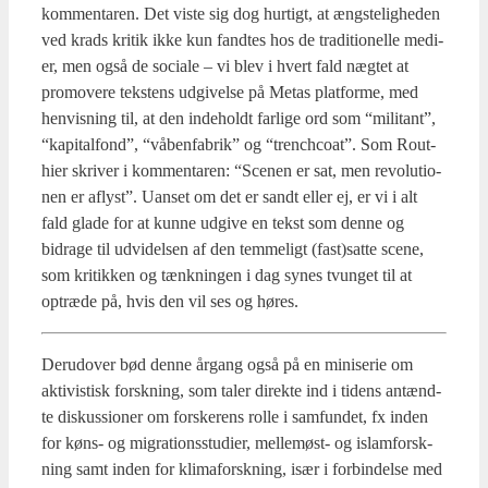
kom­men­ta­ren. Det viste sig dog hur­tigt, at æng­ste­lig­he­den
ved krads kri­tik ikke kun fand­tes hos de tra­di­tio­nel­le medi­
er, men også de soci­a­le – vi blev i hvert fald næg­tet at
prom­ove­re tek­stens udgi­vel­se på Metas plat­for­me, med
hen­vis­ning til, at den inde­holdt far­li­ge ord som “mili­tant”,
“kapi­tal­fond”, “våben­fa­brik” og “tren­chco­at”. Som Rout­
hier skri­ver i kom­men­ta­ren: “Sce­nen er sat, men revo­lu­tio­
nen er aflyst”. Uan­set om det er sandt eller ej, er vi i alt
fald gla­de for at kun­ne udgi­ve en tekst som den­ne og
bidra­ge til udvi­del­sen af den tem­me­ligt (fast)satte sce­ne,
som kri­tik­ken og tænk­nin­gen i dag synes tvun­get til at
optræ­de på, hvis den vil ses og høres.
Der­u­d­over bød den­ne årgang også på en mini­se­rie om
akti­vis­tisk forsk­ning, som taler direk­te ind i tidens antænd­
te dis­kus­sio­ner om for­ske­rens rol­le i sam­fun­det, fx inden
for køns- og migra­tions­stu­di­er, mel­le­møst- og islam­forsk­
ning samt inden for kli­ma­forsk­ning, især i for­bin­del­se med