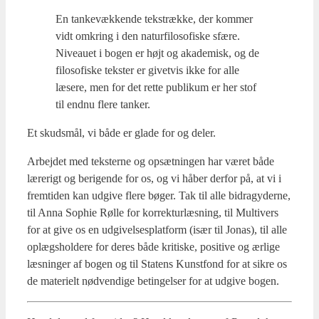
En tan­ke­væk­ken­de tek­stræk­ke, der kom­mer
vidt omkring i den natur­fi­lo­so­fi­ske sfæ­re.
Niveau­et i bogen er højt og aka­de­misk, og de
filo­so­fi­ske tek­ster er givet­vis ikke for alle
læse­re, men for det ret­te publi­kum er her stof
til end­nu fle­re tan­ker.
Et skuds­mål, vi både er gla­de for og deler.
Arbej­det med tek­ster­ne og opsæt­nin­gen har været både
lære­rigt og beri­gen­de for os, og vi håber der­for på, at vi i
frem­ti­den kan udgi­ve fle­re bøger. Tak til alle bidrag­y­der­ne,
til Anna Sop­hie Røl­le for kor­rek­tur­læs­ning, til Mul­ti­vers
for at give os en udgi­vel­ses­plat­form (især til Jonas), til alle
oplægs­hol­de­re for deres både kri­ti­ske, posi­ti­ve og ærli­ge
læs­nin­ger af bogen og til Sta­tens Kunst­fond for at sik­re os
de mate­ri­elt nød­ven­di­ge betin­gel­ser for at udgi­ve bogen.