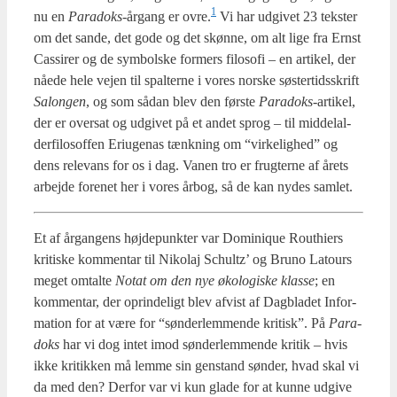
1
nu en
Para­doks
-årgang er ovre.
Vi har udgi­vet 23 tek­ster
om det san­de, det gode og det skøn­ne, om alt lige fra Ernst
Cas­si­rer og de sym­bol­ske for­mers filo­so­fi – en arti­kel, der
nåe­de hele vej­en til spal­ter­ne i vores nor­ske søster­tids­skrift
Salon­gen
, og som sådan blev den før­ste
Para­doks
-arti­kel,
der er over­sat og udgi­vet på et andet sprog – til mid­delal­
der­fi­lo­sof­fen Eri­u­ge­nas tænk­ning om “vir­ke­lig­hed” og
dens rele­vans for os i dag. Vanen tro er frug­ter­ne af årets
arbej­de for­e­net her i vores årbog, så de kan nydes sam­let.
Et af årgan­gens høj­de­punk­ter var Domi­nique Rout­hiers
kri­ti­ske kom­men­tar til Niko­laj Schultz’ og Bru­no Latours
meget omtal­te
Notat om den nye øko­lo­gi­ske klas­se
; en
kom­men­tar, der oprin­de­ligt blev afvist af Dag­bla­det Infor­
ma­tion for at være for “søn­der­lem­men­de kri­tisk”. På
Para­
doks
har vi dog intet imod søn­der­lem­men­de kri­tik – hvis
ikke kri­tik­ken må lem­me sin gen­stand søn­der, hvad skal vi
da med den? Der­for var vi kun gla­de for at kun­ne udgi­ve