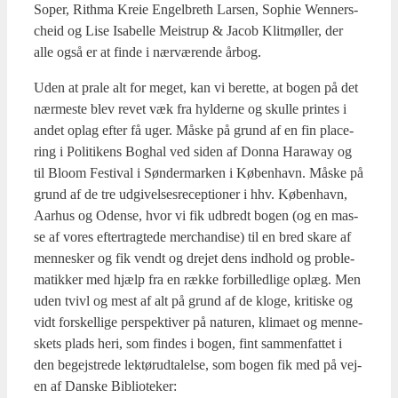
Soper, Rit­h­ma Kreie Engel­breth Lar­sen, Sop­hie Wen­ner­s­
cheid og Lise Isa­bel­le Mei­strup & Jacob Klit­møl­ler, der
alle også er at fin­de i nær­væ­ren­de årbog.
Uden at pra­le alt for meget, kan vi beret­te, at bogen på det
nær­me­ste blev revet væk fra hyl­der­ne og skul­le prin­tes i
andet oplag efter få uger. Måske på grund af en fin pla­ce­
ring i Poli­ti­kens Bog­hal ved siden af Don­na Haraway og
til Bloom Festi­val i Søn­der­mar­ken i Køben­havn. Måske på
grund af de tre udgi­vel­ses­re­cep­tio­ner i hhv. Køben­havn,
Aar­hus og Oden­se, hvor vi fik udbredt bogen (og en mas­
se af vores efter­trag­te­de mer­chan­di­se) til en bred ska­re af
men­ne­sker og fik vendt og dre­jet dens ind­hold og pro­ble­
ma­tik­ker med hjælp fra en ræk­ke for­bil­led­li­ge oplæg. Men
uden tvivl og mest af alt på grund af de klo­ge, kri­ti­ske og
vidt for­skel­li­ge per­spek­ti­ver på natu­ren, kli­ma­et og men­ne­
skets plads heri, som fin­des i bogen, fint sam­men­fat­tet i
den begej­stre­de lek­tør­ud­ta­lel­se, som bogen fik med på vej­
en af Dan­ske Bibli­o­te­ker: