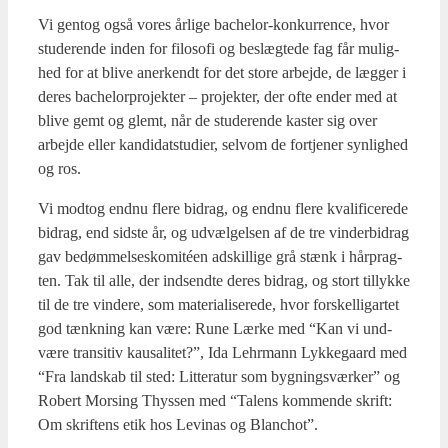
Vi gen­tog også vores årli­ge bachel­or-kon­kur­ren­ce, hvor
stu­de­ren­de inden for filo­so­fi og beslæg­te­de fag får mulig­
hed for at bli­ve aner­kendt for det sto­re arbej­de, de læg­ger i
deres bachel­or­pro­jek­ter – pro­jek­ter, der ofte ender med at
bli­ve gemt og glemt, når de stu­de­ren­de kaster sig over
arbej­de eller kan­di­dat­stu­di­er, selv­om de fortje­ner syn­lig­hed
og ros.
Vi mod­tog end­nu fle­re bidrag, og end­nu fle­re kva­li­fi­ce­re­de
bidrag, end sid­ste år, og udvæl­gel­sen af de tre vin­der­bi­drag
gav bedøm­mel­ses­ko­mitéen adskil­li­ge grå stænk i hår­prag­
ten. Tak til alle, der ind­send­te deres bidrag, og stort til­lyk­ke
til de tre vin­de­re, som mate­ri­a­li­se­re­de, hvor for­skel­lig­ar­tet
god tænk­ning kan være: Rune Lær­ke med “Kan vi und­
væ­re tran­si­tiv kaus­a­li­tet?”, Ida Lehr­mann Lyk­ke­gaard med
“Fra land­skab til sted: Lit­te­ra­tur som byg­nings­vær­ker” og
Robert Mor­sing Thys­sen med “Talens kom­men­de skrift:
Om skrif­tens etik hos Levi­nas og Blan­chot”.