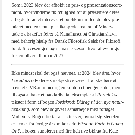
Som i 2023 blev der afholdt en pris- og præ­sen­ta­tions­ce­re­
mo­ni, hvor vin­der­ne fik mulig­hed for at præ­sen­te­re deres
arbej­de for­an et inter­es­se­ret publi­kum, inden de blev præ­
mi­e­ret med en smuk pla­sti­kap­prok­si­ma­tion af Miner­vas
ugle og bag­ef­ter fejret på Kanal­hu­set på Chri­sti­ans­havn
med behø­rig hjælp fra Dansk Filo­so­fisk Sel­skabs Filo­so­fi­
fond. Suc­ce­sen gen­ta­ges i næste sæson, hvor afle­ve­rings­
fri­sten bli­ver i febru­ar 2025.
Ikke mindst skal det også næv­nes, at 2024 blev året, hvor
Para­doks
udvi­de­de sin objek­ti­ve væren fra ikke bare at
have et CVR-num­mer og en kon­to i et pen­ge­in­sti­tut, men
til også at have et hånd­gri­be­ligt eksem­plar af
Para­doks
-
tek­ster i form af bogen
Jord­s­kred: Bidrag til den nye natur­
tænk­ning
, som blev udgi­vet i sam­ar­bej­de med for­la­get
Mul­ti­vers. Bogen består af 15 tek­ster, hvoraf stør­ste­delen
er hen­tet fra for­ri­ge års arti­kel­se­rie
What on Earth is Going
On?
, i bogen sup­ple­ret med fire helt nye bidrag fra Kate