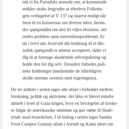
må vi fra
Para­doks
anmo­de om, at kom­men­de
artik­ler straks begyn­der at efter­le­ve Fol­ke­tin­
gets ved­ta­gel­se af V 137 og sna­rest muligt når
frem til en kon­sensus om diver­se ide­er, her­un­
der spørgs­må­let om den fri vil­jes eksi­stens, det
ondes pro­blem samt omver­denspro­ble­met. Er
du i tvivl om, hvor­vidt din hold­ning til et filo­
so­fisk spørgs­mål er alment accep­te­ret, råder vi
dig til at fore­ta­ge aka­de­misk selv­re­gu­le­ring og
hol­de den for dig selv. Des­u­den fra­be­des poli­
ti­ske hold­nin­ger (med­min­dre de til­fæl­dig­vis
skul­le stem­me overens med rege­rin­gens).
De tre artik­ler i seri­en tager alle afsæt i for­hol­det mel­lem
forsk­ning, poli­tik og akti­vis­me, der ikke er ble­vet min­dre
aktu­elt i lyset af Gaza-kri­gen, hvor en bevæ­gel­se af for­ske­
re fulg­te de ame­ri­kan­ske strøm­me og gav støt­te til
Stu­de­
ren­de mod besæt­tel­sen.
I sit bidrag i seri­en tager San­dra
Frost Cam­pos Gui­may afsæt i Arendt og Kants ide­er om