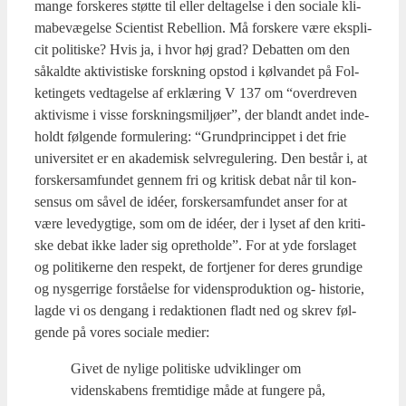
man­ge for­ske­res støt­te til eller del­ta­gel­se i den soci­a­le kli­
ma­be­væ­gel­se Sci­en­tist Rebel­li­on. Må for­ske­re være eks­pli­
cit poli­ti­ske? Hvis ja, i hvor høj grad? Debat­ten om den
såkald­te akti­vis­tis­ke forsk­ning opstod i kølvan­det på Fol­
ke­tin­gets ved­ta­gel­se af erklæ­ring V 137 om “over­dre­ven
akti­vis­me i vis­se forsk­nings­mil­jø­er”, der blandt andet inde­
holdt føl­gen­de for­mu­le­ring: “Grund­prin­cip­pet i det frie
uni­ver­si­tet er en aka­de­misk selv­re­gu­le­ring. Den består i, at
for­sker­sam­fun­det gen­nem fri og kri­tisk debat når til kon­
sensus om såvel de idéer, for­sker­sam­fun­det anser for at
være leve­dyg­ti­ge, som om de idéer, der i lyset af den kri­ti­
ske debat ikke lader sig opret­hol­de”. For at yde for­sla­get
og poli­ti­ker­ne den respekt, de fortje­ner for deres grun­di­ge
og nys­ger­ri­ge for­stå­el­se for videnspro­duk­tion og- histo­rie,
lag­de vi os den­gang i redak­tio­nen fladt ned og skrev føl­
gen­de på vores soci­a­le medi­er:
Givet de nyli­ge poli­ti­ske udvik­lin­ger om
viden­ska­bens frem­ti­di­ge måde at fun­ge­re på,