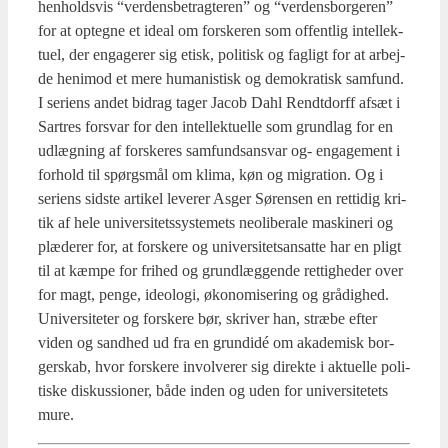
hen­holds­vis “ver­dens­be­trag­te­ren” og “ver­dens­bor­ge­ren”
for at opteg­ne et ide­al om for­ske­ren som offent­lig intel­lek­
tu­el, der enga­ge­rer sig etisk, poli­tisk og fag­ligt for at arbej­
de heni­mod et mere huma­ni­stisk og demo­kra­tisk sam­fund.
I seri­ens andet bidrag tager Jacob Dahl Rendt­dor­ff afsæt i
Sart­res for­svar for den intel­lek­tu­el­le som grund­lag for en
udlæg­ning af for­ske­res sam­funds­ansvar og- enga­ge­ment i
for­hold til spørgs­mål om kli­ma, køn og migra­tion. Og i
seri­ens sid­ste arti­kel leve­rer Asger Søren­sen en ret­ti­dig kri­
tik af hele uni­ver­si­tets­sy­ste­mets neoli­be­ra­le maski­ne­ri og
plæ­de­rer for, at for­ske­re og uni­ver­si­tetsan­sat­te har en pligt
til at kæm­pe for fri­hed og grund­læg­gen­de ret­tig­he­der over
for magt, pen­ge, ide­o­lo­gi, øko­no­mi­se­ring og grå­dig­hed.
Uni­ver­si­te­ter og for­ske­re bør, skri­ver han, stræ­be efter
viden og sand­hed ud fra en grun­didé om aka­de­misk bor­
ger­skab, hvor for­ske­re invol­ve­rer sig direk­te i aktu­el­le poli­
ti­ske dis­kus­sio­ner, både inden og uden for uni­ver­si­te­tets
mure.