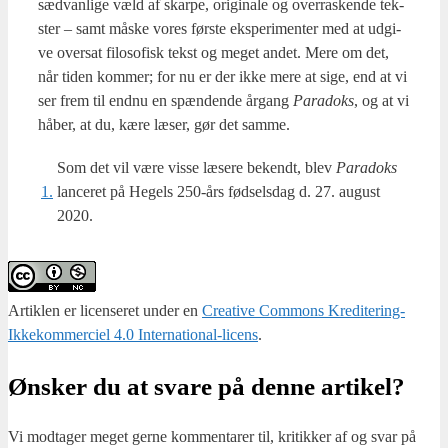
sæd­van­li­ge væld af skar­pe, ori­gi­na­le og over­ra­sken­de tek­
ster – samt måske vores før­ste eks­pe­ri­men­ter med at udgi­
ve over­sat filo­so­fisk tekst og meget andet. Mere om det,
når tiden kom­mer; for nu er der ikke mere at sige, end at vi
ser frem til end­nu en spæn­den­de årgang
Para­doks
, og at vi
håber, at du, kære læser, gør det sam­me.
Som det vil være vis­se læse­re bekendt, blev
Para­doks
1.
lan­ce­ret på Hegels 250-års fød­sels­dag d. 27. august
2020.
Artiklen er licenseret under en
Creative Commons Kreditering-
Ikkekommerciel 4.0 International-licens
.
Ønsker du at svare på denne artikel?
Vi mod­ta­ger meget ger­ne kom­men­ta­rer til, kri­tik­ker af og svar på