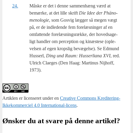
24.
Måske er det i den­ne sam­men­hæng værd at
bemær­ke, at det lil­le skrift
Die Idee der Phä­no­
meno­lo­gie
, som Gosvig læg­ger så megen vægt
på, er de ind­le­den­de fem fore­læs­nin­ger af en
omfat­ten­de fore­læs­nings­ræk­ke, der hoved­sa­ge­
ligt hand­ler om per­cep­tion og kinæ­ste­se (ople­
vel­sen af egen krops­lig bevæ­gel­se). Se Edmund
Hus­serl,
Ding und Raum: Hus­ser­li­a­na XVI
, red.
Ulrich Cla­e­ges (Den Haag: Mar­ti­nus Nijhoff,
1973).
Artiklen er licenseret under en
Creative Commons Kreditering-
Ikkekommerciel 4.0 International-licens
.
Ønsker du at svare på denne artikel?