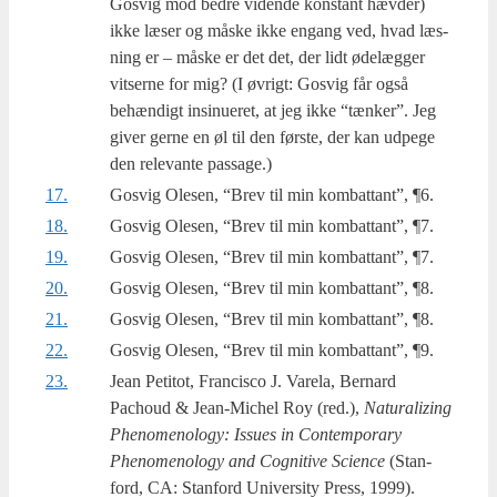
Gosvig mod bed­re viden­de kon­stant hæv­der)
ikke læser og måske ikke engang ved, hvad læs­
ning er – måske er det det, der lidt øde­læg­ger
vit­ser­ne for mig? (I øvrigt: Gosvig får også
behæn­digt insi­nu­e­ret, at jeg ikke “tæn­ker”. Jeg
giver ger­ne en øl til den før­ste, der kan udpe­ge
den rele­van­te passage.)
17.
Gosvig Ole­sen, “Brev til min kom­bat­tant”, ¶6.
18.
Gosvig Ole­sen, “Brev til min kom­bat­tant”, ¶7.
19.
Gosvig Ole­sen, “Brev til min kom­bat­tant”, ¶7.
20.
Gosvig Ole­sen, “Brev til min kom­bat­tant”, ¶8.
21.
Gosvig Ole­sen, “Brev til min kom­bat­tant”, ¶8.
22.
Gosvig Ole­sen, “Brev til min kom­bat­tant”, ¶9.
23.
Jean Peti­tot, Fran­ci­sco J. Vare­la, Ber­nard
Pachoud & Jean-Michel Roy (red.),
Natu­ra­lizing
Pheno­meno­lo­gy: Issu­es in Con­tem­porary
Pheno­meno­lo­gy and Cog­ni­ti­ve Sci­en­ce
(Stan­
ford, CA: Stan­ford Uni­ver­si­ty Press, 1999).