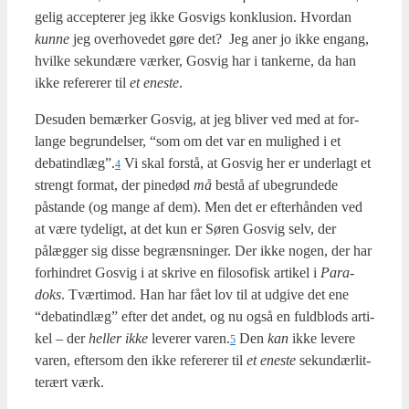
ge­lig accep­te­rer jeg ikke Gosvigs kon­klu­sion. Hvor­dan
kun­ne
jeg over­ho­ve­det gøre det? Jeg aner jo ikke engang,
hvil­ke sekun­dæ­re vær­ker, Gosvig har i tan­ker­ne, da han
ikke refe­re­rer til
et ene­ste
.
Des­u­den bemær­ker Gosvig, at jeg bli­ver ved med at for­
lan­ge begrun­del­ser, “som om det var en mulig­hed i et
debatindlæg”.
Vi skal for­stå, at Gosvig her er under­lagt et
4
strengt for­mat, der pine­død
må
bestå af ube­grun­de­de
påstan­de (og man­ge af dem). Men det er efter­hån­den ved
at være tyde­ligt, at det kun er Søren Gosvig selv, der
pålæg­ger sig dis­se begræns­nin­ger. Der ikke nogen, der har
for­hin­dret Gosvig i at skri­ve en filo­so­fisk arti­kel i
Para­
doks
. Tvær­ti­mod. Han har fået lov til at udgi­ve det ene
“debat­ind­læg” efter det andet, og nu også en fuld­blods arti­
kel – der
hel­ler ikke
leve­rer varen.
Den
kan
ikke leve­re
5
varen, efter­som den ikke refe­re­rer til
et ene­ste
sekun­dær­lit­
terært værk.