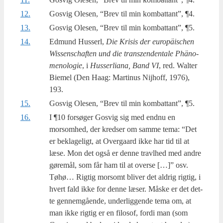
12.
Gosvig Ole­sen, “Brev til min kom­bat­tant”, ¶4.
13.
Gosvig Ole­sen, “Brev til min kom­bat­tant”, ¶5.
14.
Edmund Hus­serl,
Die Kri­sis der euro­päi­s­chen
Wis­sens­chaf­ten und die transzen­den­tale Phä­no­
meno­lo­gie
, i
Hus­ser­li­a­na, Band VI
, red. Wal­ter
Bie­mel (Den Haag: Mar­ti­nus Nijhoff, 1976),
193.
15.
Gosvig Ole­sen, “Brev til min kom­bat­tant”, ¶5.
16.
I ¶10 for­sø­ger Gosvig sig med end­nu en
morsom­hed, der kred­ser om sam­me tema: “Det
er bekla­ge­ligt, at Over­gaard ikke har tid til at
læse. Mon det også er den­ne travlhed med andre
gøre­mål, som får ham til at over­se […]” osv.
Tøhø… Rig­tig mor­somt bli­ver det aldrig rig­tig, i
hvert fald ikke for den­ne læser. Måske er det det­
te gen­nem­gå­en­de, under­lig­gen­de tema om, at
man ikke rig­tig er en filo­sof, for­di man (som