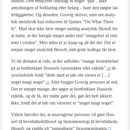
filo­so­fi: Den redu­ce­rer onto­lo­gi til noget “pjat”. Ikke
antyd­nin­gen af for­kla­ring eller belæg – bare den nøg­ne lat­
ter­lig­gø­rel­se. Og des­u­den: Gosvig skri­ver, som om ana­ly­
tisk meta­fy­sik kan redu­ce­res til Qui­nes “On What The­re
Is”. Man skal ikke læse meget nuti­dig ana­ly­tisk filo­so­fi for
at ind­se, at der fore­går meget andet end “anta­gel­ser af enti­
te­ter i ver­den”. Men tiden er jo knap og alt det der. Det er
næp­pe meget ana­ly­tisk filo­so­fi, min gode kol­le­ga får læst.
Vi får der­næst at vide, at der udfol­des “man­ge bestræ­bel­ser
på at bort­for­kla­re Hus­serls væsenslæ­re eller eidetik”,
til­
20
sy­ne­la­den­de for­di “det­te med at tale om væsen er […]
noget tungt noget”.
Atter byg­ger Gosvig per­so­ner af strå.
21
Der er næp­pe man­ge, der søger at bort­for­kla­re Hus­serls
eide­tik, og de få, der måt­te gøre det, gør det helt sik­kert
ikke, for­di det at tale om væse­ner er “noget tungt noget”.
Vide­re hæv­des det, at unavn­giv­ne per­so­ner vil gøre Hus­
serl til bevidst­heds­fi­lo­sof og fæno­meno­lo­gi til bevidst­heds­
fi­lo­so­fi, og end­da vil “natu­ra­li­se­re” fænomenologien.
22