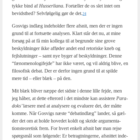
tyk­ke bind af
Hus­ser­li­a­na
. For­tæl­ler de os slet intet om
bevidst­hed? Selv­føl­ge­lig gør de det.
24
Gosvigs ind­læg inde­hol­der fle­re afsnit, men der er ingen
grund til at fort­sæt­te ana­ly­sen. Klart står det nu, at mine
for­søg på at få min kol­le­ga til at begrun­de sine grove
beskyld­nin­ger ikke affø­der andet end reto­ri­ske kneb og
fejl­slut­nin­ger – samt nye byger af beskyld­nin­ger. Den­ne
“fæno­meno­lo­gi­fejde” har ikke været, og vil aldrig bli­ve, en
filo­so­fisk debat. Der er der­for ingen grund til at spil­de
mere tid – eller blæk – på den.
Mit blæk bli­ver næp­pe det sid­ste i den­ne lil­le fejde, men
jeg håber, at det­te efte­r­ord i det mind­ste kan assi­ste­re
Para­
doks’
læse­re med at ana­ly­se­re og eva­lu­e­re det, der måt­te
kom­me. Når Gosvigs næste “debat­ind­læg” lan­der, så gæl­
der det om at hol­de hove­d­et koldt og skri­de argu­men­ta­
tions­te­o­re­tisk frem. For hvert enkelt afsnit bør man rej­se
spørgs­mål som føl­gen­de: Er betragt­nin­ger­ne, afsnit­tet inde­