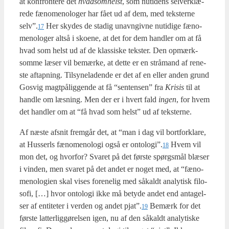
at kon­fron­te­re dét
hva­dsom­helst
, som nuti­dens sel­ver­klæ­
re­de fæno­meno­lo­ger har fået ud af dem, med tek­ster­ne
selv”.
Her sky­des de sta­dig unavn­giv­ne nuti­di­ge fæno­
17
meno­lo­ger alt­så i sko­e­ne, at det for dem hand­ler om at få
hvad som helst ud af de klas­si­ske tek­ster. Den opmærk­
som­me læser vil bemær­ke, at det­te er en strå­mand af rene­
ste aftap­ning. Til­sy­ne­la­den­de er det af en eller anden grund
Gosvig magt­på­lig­gen­de at få “sen­ten­sen” fra
Kri­sis
til at
hand­le om læs­ning. Men der er i hvert fald
ingen
, for hvem
det hand­ler om at “få hvad som helst” ud af tek­ster­ne.
Af næste afsnit frem­går det, at “man i dag vil bort­for­kla­re,
at Hus­serls fæno­meno­lo­gi også er ontologi”.
Hvem vil
18
mon det, og hvor­for? Sva­ret på det før­ste spørgs­mål blæ­ser
i vin­den, men sva­ret på det andet er noget med, at “fæno­
meno­lo­gi­en skal vises for­e­ne­lig med såkaldt ana­ly­tisk filo­
so­fi, […] hvor onto­lo­gi ikke må bety­de andet end anta­gel­
ser af enti­te­ter i ver­den og andet pjat”.
Bemærk for det
19
før­ste lat­ter­lig­gø­rel­sen igen, nu af den såkaldt ana­ly­ti­ske