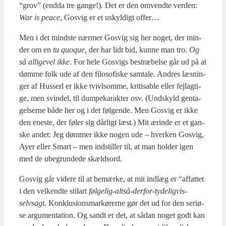
“grov” (end­da tre gan­ge!). Det er den omvend­te ver­den:
War is pea­ce
, Gosvig er et uskyl­digt offer…
Men i det mind­ste nær­mer Gosvig sig her noget, der min­
der om en
tu quoque
, der har lidt bid, kun­ne man tro.
Og
så alli­ge­vel ikke
. For hele Gosvigs bestræ­bel­se går ud på at
døm­me folk ude af den filo­so­fi­ske sam­ta­le. Andres læs­nin­
ger af Hus­serl er ikke tvivls­om­me, kri­tisab­le eller fejl­ag­ti­
ge, men svin­del, til dum­pe­ka­rak­ter osv. (Und­skyld gen­ta­
gel­ser­ne både her og i det føl­gen­de. Men Gosvig er ikke
den ene­ste, der føler sig dår­ligt læst.) Mit ærin­de er et gan­
ske andet: Jeg døm­mer ikke nogen ude – hver­ken Gosvig,
Ayer eller Smart – men indstil­ler til, at man hol­der igen
med de ube­grun­de­de skældsord.
Gosvig går vide­re til at bemær­ke, at mit ind­læg er “affat­tet
i den vel­kend­te stilart
føl­ge­lig-alt­så-der­for-tyde­lig­vis-
selvsagt
. Kon­klu­sions­mar­kø­rer­ne gør det ud for den seri­ø­
se argu­men­ta­tion. Og sandt er det, at sådan noget godt kan