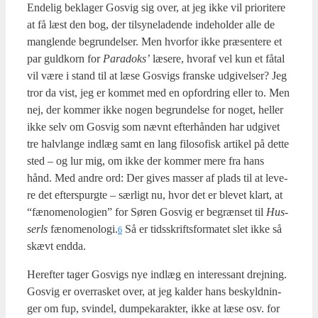
Ende­lig bekla­ger Gosvig sig over, at jeg ikke vil pri­o­ri­te­re
at få læst den bog, der til­sy­ne­la­den­de inde­hol­der alle de
mang­len­de begrun­del­ser. Men hvor­for ikke præ­sen­te­re et
par guld­korn for
Para­doks’
læse­re, hvoraf vel kun et fåtal
vil være i stand til at læse Gosvigs fran­ske udgi­vel­ser? Jeg
tror da vist, jeg er kom­met med en opfor­dring eller to. Men
nej, der kom­mer ikke nogen begrun­del­se for noget, hel­ler
ikke selv om Gosvig som nævnt efter­hån­den har udgi­vet
tre halvlan­ge ind­læg samt en lang filo­so­fisk arti­kel på det­te
sted – og lur mig, om ikke der kom­mer mere fra hans
hånd. Med andre ord: Der gives mas­ser af plads til at leve­
re det efter­s­purg­te – sær­ligt nu, hvor det er ble­vet klart, at
“fæno­meno­lo­gi­en” for Søren Gosvig er begræn­set til
Hus­
serls
fænomenologi.
Så er tids­skrifts­for­ma­tet slet ikke så
6
skævt end­da.
Her­ef­ter tager Gosvigs nye ind­læg en inter­es­sant drej­ning.
Gosvig er over­ra­sket over, at jeg kal­der hans beskyld­nin­
ger om fup, svin­del, dum­pe­ka­rak­ter, ikke at læse osv. for