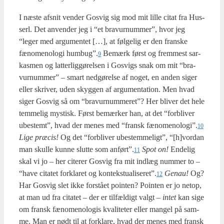
I næste afsnit ven­der Gosvig sig mod mit lil­le citat fra Hus­
serl. Det anven­der jeg i “et bra­vur­num­mer”, hvor jeg
“leger med argu­men­tet […], at føl­ge­lig er den fran­ske
fæno­meno­lo­gi humbug”.
Bemærk først og frem­mest sar­
9
kas­men og lat­ter­lig­gø­rel­sen i Gosvigs snak om mit “bra­
vur­num­mer” – smart ned­gø­rel­se af noget, en anden siger
eller skri­ver, uden skyg­gen af argu­men­ta­tion. Men hvad
siger Gosvig så om “bra­vur­num­me­ret”? Her bli­ver det hele
tem­me­lig mystisk. Først bemær­ker han, at det “for­bli­ver
ube­stemt”, hvad der menes med “fransk fænomenologi”.
10
Lige præ­cis!
Og det “for­bli­ver ube­stem­me­ligt”, “[h]vordan
man skul­le kun­ne slut­te som anført”.
Spot on!
Ende­lig
11
skal vi jo – her cite­rer Gosvig fra mit ind­læg num­mer to –
“have cita­tet for­kla­ret og kontekstualiseret”.
Genau!
Og?
12
Har Gosvig slet ikke for­stå­et poin­ten? Poin­ten er jo net­op,
at man ud fra cita­tet – der er til­fæl­digt valgt –
intet
kan sige
om fransk fæno­meno­lo­gis kva­li­te­ter eller man­gel på sam­
me. Man er nødt til at for­kla­re, hvad der menes med fransk