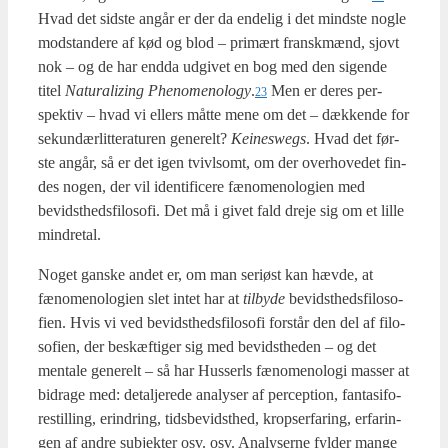
Hvad det sid­ste angår er der da ende­lig i det mind­ste nog­le
mod­stan­de­re af kød og blod – pri­mært fransk­mænd, sjovt
nok – og de har end­da udgi­vet en bog med den sigen­de
titel
Natu­ra­lizing Pheno­meno­lo­gy
.
Men er deres per­
23
spek­tiv – hvad vi ellers måt­te mene om det – dæk­ken­de for
sekun­dær­lit­te­ra­tu­ren gene­relt?
Kei­neswegs
. Hvad det før­
ste angår, så er det igen tvivl­s­omt, om der over­ho­ve­det fin­
des nogen, der vil iden­ti­fi­ce­re fæno­meno­lo­gi­en med
bevidst­heds­fi­lo­so­fi. Det må i givet fald dre­je sig om et lil­le
min­dre­tal.
Noget gan­ske andet er, om man seri­øst kan hæv­de, at
fæno­meno­lo­gi­en slet intet har at
til­by­de
bevidst­heds­fi­lo­so­
fi­en. Hvis vi ved bevidst­heds­fi­lo­so­fi for­står den del af filo­
so­fi­en, der beskæf­ti­ger sig med bevidst­he­den – og det
men­tale gene­relt – så har Hus­serls fæno­meno­lo­gi mas­ser at
bidra­ge med: detal­je­re­de ana­ly­ser af per­cep­tion, fan­ta­si­fo­
re­stil­ling, erin­dring, tids­be­vidst­hed, kro­p­ser­fa­ring, erfa­rin­
gen af andre sub­jek­ter osv. osv. Ana­ly­ser­ne fyl­der man­ge