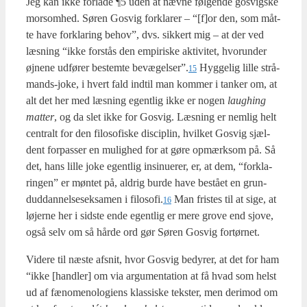
Jeg kan ikke for­la­de ¶5 uden at næv­ne føl­gen­de gosvig­ske
morsom­hed. Søren Gosvig for­kla­rer – “[f]or den, som måt­
te have for­kla­ring behov”, dvs. sik­kert mig – at der ved
læs­ning “ikke for­stås den empi­ri­ske akti­vi­tet, hvorun­der
øjne­ne udfø­rer bestem­te bevægelser”.
Hyg­ge­lig lil­le strå­
15
mands-joke, i hvert fald ind­til man kom­mer i tan­ker om, at
alt det her med læs­ning egent­lig ikke er nogen
laug­hing
mat­ter
, og da slet ikke for Gosvig. Læs­ning er nem­lig helt
cen­tralt for den filo­so­fi­ske disci­plin, hvil­ket Gosvig sjæl­
dent for­pas­ser en mulig­hed for at gøre opmærk­som på. Så
det, hans lil­le joke egent­lig insi­nu­e­rer, er, at dem, “for­kla­
rin­gen” er mønt­et på, aldrig bur­de have bestå­et en grun­
dud­dan­nel­ses­ek­sa­men i filosofi.
Man fri­stes til at sige, at
16
løjer­ne her i sid­ste ende egent­lig er mere grove end sjove,
også selv om så hår­de ord gør Søren Gosvig for­tør­net.
Vide­re til næste afsnit, hvor Gosvig bedy­rer, at det for ham
“ikke [hand­ler] om via argu­men­ta­tion at få hvad som helst
ud af fæno­meno­lo­gi­ens klas­si­ske tek­ster, men der­i­mod om