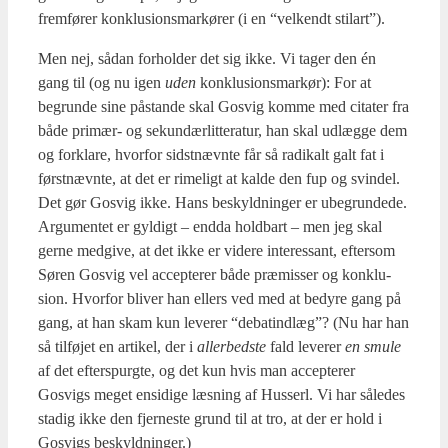
frem­fø­rer kon­klu­sions­mar­kø­rer (i en “vel­kendt stilart”).
Men nej, sådan for­hol­der det sig ikke. Vi tager den én
gang til (og nu igen
uden
kon­klu­sions­mar­kør): For at
begrun­de sine påstan­de skal Gosvig kom­me med cita­ter fra
både pri­mær- og sekun­dær­lit­te­ra­tur, han skal udlæg­ge dem
og for­kla­re, hvor­for sidst­nævn­te får så radi­kalt galt fat i
først­nævn­te, at det er rime­ligt at kal­de den fup og svin­del.
Det gør Gosvig ikke. Hans beskyld­nin­ger er ube­grun­de­de.
Argu­men­tet er gyl­digt – end­da hold­bart – men jeg skal
ger­ne med­gi­ve, at det ikke er vide­re inter­es­sant, efter­som
Søren Gosvig vel accep­te­rer både præ­mis­ser og kon­klu­
sion. Hvor­for bli­ver han ellers ved med at bedy­re gang på
gang, at han skam kun leve­rer “debat­ind­læg”? (Nu har han
så til­fø­jet en arti­kel, der i
aller­bed­ste
fald leve­rer
en smu­le
af det efter­s­purg­te, og det kun hvis man accep­te­rer
Gosvigs meget ensi­di­ge læs­ning af Hus­serl. Vi har såle­des
sta­dig ikke den fjer­ne­ste grund til at tro, at der er hold i
Gosvigs beskyld­nin­ger.)