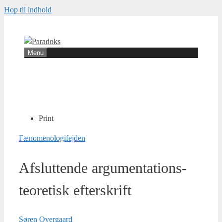
Hop til indhold
Menu
Print
Fænomenologi­fejden
Afsluttende argumen­tations­
teoretisk efterskrift
Søren Overgaard