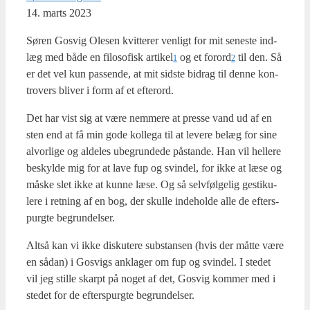
14. marts 2023
Søren Gosvig Ole­sen kvit­te­rer ven­ligt for mit sene­ste ind­
læg med både en filo­so­fisk artikel
og et forord
til den. Så
1
2
er det vel kun pas­sen­de, at mit sid­ste bidrag til den­ne kon­
tro­vers bli­ver i form af et efte­r­ord.
Det har vist sig at være nem­me­re at pres­se vand ud af en
sten end at få min gode kol­le­ga til at leve­re belæg for sine
alvor­li­ge og alde­les ube­grun­de­de påstan­de. Han vil hel­le­re
beskyl­de mig for at lave fup og svin­del, for ikke at læse og
måske slet ikke at kun­ne læse. Og så selv­føl­ge­lig gesti­ku­
le­re i ret­ning af en bog, der skul­le inde­hol­de alle de efter­s­
purg­te begrun­del­ser.
Alt­så kan vi ikke dis­ku­te­re sub­stan­sen (hvis der måt­te være
en sådan) i Gosvigs ankla­ger om fup og svin­del. I ste­det
vil jeg stil­le skar­pt på noget af det, Gosvig kom­mer med i
ste­det for de efter­s­purg­te begrun­del­ser.