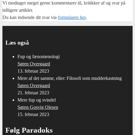
Vi mod­ta­ger meget ger­ne kom­men­ta­rer til, kri­tik­ker af og svar på
tid­li­ge­re artik­ler.
Du kan ind­sen­de dit svar via
for­mu­la­ren her
.
Læs også
Fup og fænomenologi
Søren Overgaard
13. februar 2023
Mere af det samme, eller: Filosofi som mudderkastning
Søren Overgaard
21. februar 2023
Mere fup og svindel
Søren Gosvig Olesen
15. februar 2023
Følg Paradoks