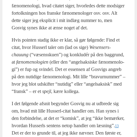
fæno­meno­lo­gi, hvad cita­tet siger, hvor­le­des det­te mod­si­ger
for­tolk­nin­gen hos fran­ske fæno­meno­lo­ger osv. osv. Alt
det­te siger jeg eks­pli­cit i mit ind­læg num­mer to, men
Gosvig synes ikke at ænse noget af det.
Hvis poin­ten sta­dig ikke er klar, så gør føl­gen­de: Find et
citat, hvor Hus­serl taler om (lad os sige)
Wesen­ser­s­
chauung
(“væsens­sku­en”) og kon­kludér på den bag­grund,
at
fæno­meno­lo­gi­en
(eller den “angel­sak­si­ske fæno­meno­lo­
gi”) er fup og svin­del. Det er essen­sen af Gosvigs angreb
på den nuti­di­ge fæno­meno­lo­gi. Mit lil­le “bra­vur­num­mer” –
hvor jeg blot udskif­ter “nuti­dig” eller “angel­sak­sisk” med
“fransk” – er et
spejl
, kære kol­le­ga.
I det føl­gen­de afsnit begyn­der Gosvig nu at udbre­de sig
om, hvad mit lil­le Hus­serl-citat hand­ler om. Han synes i
den for­bin­del­se, at det er “komisk”, at jeg “ikke bemær­ker,
hvor­dan Hus­serls sen­tens net­op hand­ler om læsning”.
13
Det er der to grun­de til, at jeg ikke næv­ner. Den før­ste er,