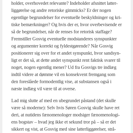
hol­der, over­ho­ve­det rele­van­te? Inde­hol­der afsnit­tet lat­ter­
lig­gø­rel­se og andre reto­ri­ske gim­mi­cks? Er der nogen
egent­li­ge begrun­del­ser for even­tu­el­le beskyld­nin­ger og kri­
ti­ske bemærk­nin­ger? Og hvis der er, hvor over­be­vi­sen­de er
så de begrun­del­ser, når de ren­ses for reto­risk staf­fa­ge?
Frem­stil­ler Gosvig even­tu­el­le mod­stan­de­res syns­punk­ter
og argu­men­ter kor­rekt og fyl­dest­gø­ren­de? Når Gosvig
posi­tio­ne­rer sig over for et andet syns­punkt, hvor sand­syn­
ligt er det så, at det­te andet syns­punkt rent fak­tisk sva­rer til
noget, nogen egent­lig mener? Ud fra Gosvigs tre ind­læg
ind­til vide­re at døm­me vil en kon­se­kvent frem­gang som
den fore­slå­e­de for­modent­lig vise, at sub­stan­sen også i
næste ind­læg vil være til at over­se.
Lad mig slut­te af med en ube­grun­det påstand (det skul­le
være så moder­ne): Selv hvis Søren Gosvig skul­le have ret
deri, at nuti­dens fæno­meno­lo­ger mod­si­ger fæno­meno­lo­gi­
ens bog­stav – hvad jeg ikke et sekund tror på – så er det
sik­kert og vist, at Gosvig med sine lat­ter­lig­gø­rel­ser, strå­