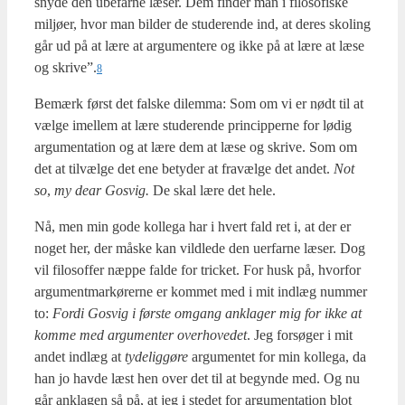
sny­de den ube­far­ne læser. Dem fin­der man i filo­so­fi­ske
mil­jø­er, hvor man bil­der de stu­de­ren­de ind, at deres sko­ling
går ud på at lære at argu­men­te­re og ikke på at lære at læse
og skrive”.
8
Bemærk først det fal­ske dilem­ma: Som om vi er nødt til at
væl­ge imel­lem at lære stu­de­ren­de prin­cip­per­ne for lødig
argu­men­ta­tion og at lære dem at læse og skri­ve. Som om
det at til­væl­ge det ene bety­der at fra­væl­ge det andet.
Not
so
,
my dear Gosvig.
De skal lære det hele.
Nå, men min gode kol­le­ga har i hvert fald ret i, at der er
noget her, der måske kan vild­le­de den uer­far­ne læser. Dog
vil filo­sof­fer næp­pe fal­de for tri­ck­et. For husk på, hvor­for
argu­ment­mar­kø­rer­ne er kom­met med i mit ind­læg num­mer
to:
For­di Gosvig i før­ste omgang ankla­ger mig for ikke at
kom­me med argu­men­ter over­ho­ve­det
. Jeg for­sø­ger i mit
andet ind­læg at
tyde­lig­gø­re
argu­men­tet for min kol­le­ga, da
han jo hav­de læst hen over det til at begyn­de med. Og nu
går ankla­gen så på, at jeg i ste­det for argu­men­ta­tion blot