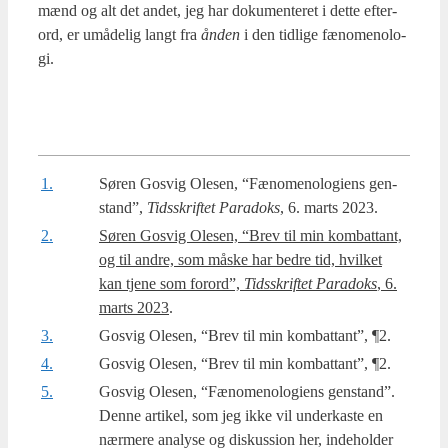
mænd og alt det andet, jeg har doku­men­te­ret i det­te efte­r­
ord, er umå­de­lig langt fra
ånden
i den tid­li­ge fæno­meno­lo­
gi.
1.
Søren Gosvig Ole­sen, “Fæno­meno­lo­gi­ens gen­
stand”,
Tids­skrif­tet Para­doks
, 6. marts 2023.
2.
Søren Gosvig Ole­sen, “Brev til min kom­bat­tant,
og til andre, som måske har bed­re tid, hvil­ket
kan tje­ne som for­ord”,
Tids­skrif­tet Para­doks
, 6.
marts 2023
.
3.
Gosvig Ole­sen, “Brev til min kom­bat­tant”, ¶2.
4.
Gosvig Ole­sen, “Brev til min kom­bat­tant”, ¶2.
5.
Gosvig Ole­sen, “Fæno­meno­lo­gi­ens gen­stand”.
Den­ne arti­kel, som jeg ikke vil under­ka­ste en
nær­me­re ana­ly­se og dis­kus­sion her, inde­hol­der