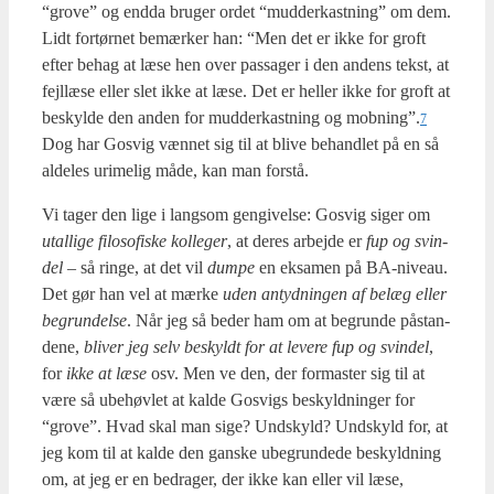
“grove” og end­da bru­ger ordet “mud­der­kast­ning” om dem.
Lidt for­tør­net bemær­ker han: “Men det er ikke for groft
efter behag at læse hen over pas­sa­ger i den andens tekst, at
fejl­læ­se eller slet ikke at læse. Det er hel­ler ikke for groft at
beskyl­de den anden for mud­der­kast­ning og mobning”.
7
Dog har Gosvig væn­net sig til at bli­ve behand­let på en så
alde­les uri­me­lig måde, kan man for­stå.
Vi tager den lige i lang­som gen­gi­vel­se: Gosvig siger om
utal­li­ge filo­so­fi­ske kol­le­ger
, at deres arbej­de er
fup og svin­
del
– så rin­ge, at det vil
dum­pe
en eksa­men på BA-niveau.
Det gør han vel at mær­ke
uden antyd­nin­gen af belæg eller
begrun­del­se
. Når jeg så beder ham om at begrun­de påstan­
de­ne,
bli­ver jeg selv beskyldt for at leve­re fup og svin­del
,
for
ikke at læse
osv. Men ve den, der for­ma­ster sig til at
være så ube­høv­let at kal­de Gosvigs beskyld­nin­ger for
“grove”. Hvad skal man sige? Und­skyld? Und­skyld for, at
jeg kom til at kal­de den gan­ske ube­grun­de­de beskyld­ning
om, at jeg er en bed­ra­ger, der ikke kan eller vil læse,