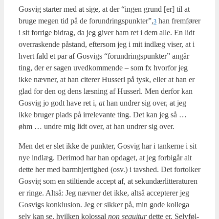
Gosvig star­ter med at sige, at der “ingen grund [er] til at
bru­ge megen tid på de forundringspunkter”,
han frem­fø­rer
3
i sit for­ri­ge bidrag, da jeg giver ham ret i dem alle. En lidt
over­ra­sken­de påstand, efter­som jeg i mit ind­læg viser, at i
hvert fald et par af Gosvigs “forun­drings­punk­ter” angår
ting, der er sagen uved­kom­men­de – som fx hvor­for jeg
ikke næv­ner, at han cite­rer Hus­serl på tysk, eller at han er
glad for den og dens læs­ning af Hus­serl. Men der­for kan
Gosvig jo godt have ret i,
at
han undrer sig over, at jeg
ikke bru­ger plads på irre­le­van­te ting. Det kan jeg så …
øhm … undre mig lidt over, at han undrer sig over.
Men det er slet ikke de punk­ter, Gosvig har i tan­ker­ne i sit
nye ind­læg. Der­i­mod har han opda­get, at jeg for­bi­går alt
det­te her med barm­hjer­tig­hed (osv.) i tavs­hed. Det for­tol­ker
Gosvig som en stil­tien­de accept af, at sekun­dær­lit­te­ra­tu­ren
er rin­ge. Alt­så: Jeg næv­ner det ikke, alt­så accep­te­rer jeg
Gosvigs kon­klu­sion. Jeg er sik­ker på, min gode kol­le­ga
selv kan se, hvil­ken kolos­sal
non sequi­tur
det­te er. Selv­føl­