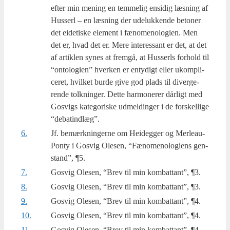
efter min mening en tem­me­lig ensi­dig læs­ning af
Hus­serl – en læs­ning der ude­luk­ken­de beto­ner
det eide­ti­ske ele­ment i fæno­meno­lo­gi­en. Men
det er, hvad det er. Mere inter­es­sant er det, at det
af artik­len synes at frem­gå, at Hus­serls for­hold til
“onto­lo­gi­en” hver­ken er enty­digt eller ukom­pli­
ce­ret, hvil­ket bur­de give god plads til diver­ge­
ren­de tolk­nin­ger. Det­te har­mone­rer dår­ligt med
Gosvigs kate­go­ri­ske udmel­din­ger i de for­skel­li­ge
“debatindlæg”.
6.
Jf. bemærk­nin­ger­ne om Hei­deg­ger og Mer­leau-
Pon­ty i Gosvig Ole­sen, “Fæno­meno­lo­gi­ens gen­
stand”, ¶5.
7.
Gosvig Ole­sen, “Brev til min kom­bat­tant”, ¶3.
8.
Gosvig Ole­sen, “Brev til min kom­bat­tant”, ¶3.
9.
Gosvig Ole­sen, “Brev til min kom­bat­tant”, ¶4.
10.
Gosvig Ole­sen, “Brev til min kom­bat­tant”, ¶4.
11.
Gosvig Ole­sen, “Brev til min kom­bat­tant”, ¶4.