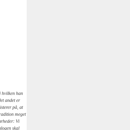
 i hvil­ken han
det andet er
­ste­rer på, at
tra­di­tion meget
r­he­der: Vi
­lo­gen skal