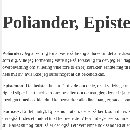
Poli­an­der, Epi­
Poli­an­der:
Jeg anser dig for at være så hel­dig at have fun­det alle dis­s
som dig, vil­le jeg for­ment­lig være lige så for­skel­lig fra det, jeg er i da
over­be­vis­ning om at læring vil­le føre til en fej karak­ter, send­te mig ti
hele mit liv, hvis ikke jeg lærer noget af dit bekendt­skab.
Epi­ste­mon:
Det bed­ste, du kan få at vide om det­te, er, at vide­be­gæ­ret
rig­hed sti­ger i takt med lær­dom; og efter­som de mang­ler, der er i sjæ­
men­lig­net med os, idet du ikke bemær­ker alle dine mang­ler, sådan so
Eudoxos:
Er det muligt, Epi­ste­mon, at du, der er så lærd, som du er, ka
der også fin­des et mid­del til at hel­bre­de den? For mit eget ved­kom­men­
stil­le alles sult og tørst, så er der også i ethvert emne nok sand­hed at erken