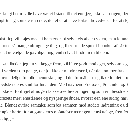
er langt bed­re vil­le have været i stand til det end jeg, ikke var nogen, der
pført sig som de rej­sen­de, der efter at have for­ladt hoved­vej­en for at sk
idst. Jeg vil nøjes med at bemær­ke, at selv hvis al den viden, man kun­n
 med så man­ge ubru­ge­li­ge ting, og for­vir­ren­de spredt i bun­ker af så sto
nd at udvæl­ge de gavn­li­ge ting, end selv at fin­de frem til dem.
 de sand­he­der, jeg nu vil læg­ge frem, vil bli­ve godt mod­ta­get, selv om je
hed i ver­den som pen­ge, der jo ikke er min­dre værd, når de kom­mer fra e
en­de­li­ge for alle men­ne­sker, og til det for­mål har jeg ikke fun­det n
 det bed­ste i deres sind for hin­an­den. Med nav­ne­ne Eudoxos, Poli­an­der og 
ke er for­dre­jet af nogen fal­ske over­be­vis­nin­ger, og som er i besid­del­
d­re­dets mest ene­stå­en­de og nys­ger­ri­ge ånder, hvoraf den ene aldrig har s
e. Blandt øvri­ge sam­ta­ler, som jeg sam­men med ste­dets indret­ning og d
semp­ler her­fra for at gøre deres opfat­tel­ser mere gen­nem­sku­e­li­ge, frem­fø
 to bøger.