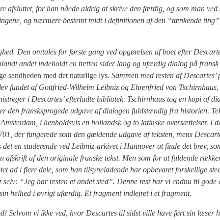
re afslut­tet, for han nåe­de aldrig at skri­ve den fær­dig, og som man ved 
tin­ge­ne, og nær­me­re bestemt midt i defi­ni­tio­nen af den “tæn­ken­de ting
ig­hed. Den omta­les for før­ste gang ved opgø­rel­sen af boet efter Descar­tes
 blandt andet inde­holdt en tret­ten sider lang og ufær­dig dia­log på fransk
e sand­he­den med det natur­li­ge lys
. Sam­men med resten af Descar­tes’ p
lev fun­det af Gott­fri­ed-Wil­helm Leib­niz og Ehren­fri­ed von Tschirn­haus
stre­ger i Descar­tes’ efter­lad­te bibli­o­tek. Tschirn­haus tog en kopi af di
n­der den fransk­spro­ge­de udga­ve af dia­lo­gen fuld­stæn­dig fra histo­ri­en. T
Amster­dam, i hen­holds­vis en hol­land­sk og to lat­in­ske over­sæt­tel­ser. I 
i 1701, der fun­ge­re­de som den gæl­den­de udga­ve af tek­sten, mens Descar­te
es det en stu­de­ren­de ved Leib­niz-arki­vet i Han­nover at fin­de det brev, 
n afskrift af den ori­gi­na­le fran­ske tekst. Men som for at ful­den­de ræk­ke
d i fle­re dele, som han til­sy­ne­la­den­de har opbe­va­ret for­skel­li­ge ste­
iz selv: “Jeg har resten et andet sted”. Den­ne rest har vi end­nu til gode a
sin hel­hed i øvrigt ufær­dig. Et frag­ment ind­lej­ret i et frag­ment.
d! Selv­om vi ikke ved, hvor Descar­tes til sidst vil­le have ført sin læser 