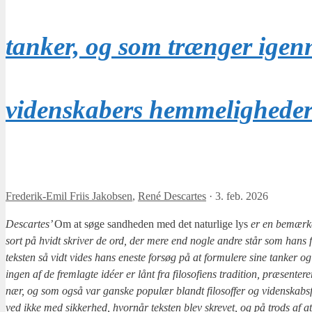
tanker, og som trænger igen
videnskabers hemmelighede
Frederik-Emil Friis Jakobsen
,
René Descartes
·
3. feb. 2026
Descar­tes’
Om at søge sand­he­den med det natur­li­ge lys
er en bemær­kel­
sort på hvidt skri­ver de ord, der mere end nog­le andre står som hans filo
tek­sten så vidt vides hans ene­ste for­søg på at for­mu­le­re sine tan­ker o
ingen af de frem­lag­te idéer er lånt fra filo­so­fi­ens tra­di­tion, præ­sen­te
nær, og som også var gan­ske popu­lær blandt filo­sof­fer og viden­skabs­fol
ved ikke med sik­ker­hed, hvor­når tek­sten blev skre­vet, og på trods af at