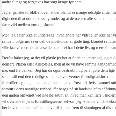
andre flit­tigt og for­gæ­ves har søgt læn­ge før ham.
Jeg er gan­ske for­bløf­fet over, at der blandt så man­ge udsøg­te ånder, d
dig­he­den til at udre­de dis­se grun­de, og at de næsten alle sam­men har o
farer vild mel­lem torn og skrænt.
Men jeg agter ikke at under­sø­ge, hvad andre har vidst eller ikke har v
sam­let i bøger­ne, så er det, de inde­hol­der af gode ting, blan­det sam­men
vil­le kræ­ve mere tid at læse dem, end vi har i det­te liv, og mere for­sta
Der­for håber jeg, at det vil glæ­de jer her at fin­de en let­te­re vej, og at
dem fra Pla­ton eller Ari­sto­te­les, men at de vil have sam­me gang­bar­
me, end fra ban­ken. Jeg har da også bestræbt mig på at gøre dem lige anv
sen­de stil end den rede­li­ge sam­ta­le, hvor ven­ner for­tro­ligt afslø­rer
fore­stil­ler jeg mig, at en mand med en jævn for­stand, hvis døm­me­kraft ik
for­nuft i dens natur­li­ge ren­hed, får besøg på sit land­sted af to af århun
den anden omvendt ved lige nøj­ag­tigt alt, hvad man kan lære i sko­ler­n
vil over­la­de til jeres fore­stil­lings­ev­ne, selv­om jeg løben­de vil låne ek
her hoved­træk­ke­ne af det, de vil dis­ku­te­re frem til slut­nin­gen af dis­se