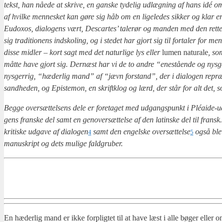
tekst, han nåe­de at skri­ve, en gan­ske tyde­lig udlæg­ning af hans idé om t
af hvil­ke men­ne­sket kan gøre sig håb om en lige­le­des sik­ker og klar erk
Eudoxos, dia­lo­gens vært, Descar­tes’ tale­rør og man­den med den ret­te
sig tra­di­tio­nens ind­sko­ling, og i ste­det har gjort sig til for­ta­ler for 
dis­se mid­ler – kort sagt med det natur­li­ge lys eller
lumen natu­ra­le
, so
måt­te have gjort sig. Der­næst har vi de to andre “ene­stå­en­de og nys­g
nys­ger­rig, “hæder­lig mand” af “jævn for­stand”, der i dia­lo­gen repræ
sand­he­den, og Epi­ste­mon, en skrift­klog og lærd, der står for alt det, som 
Beg­ge over­sæt­tel­sens dele er fore­ta­get med udgangs­punkt i Pléai­de-u
gens fran­ske del samt en genover­sæt­tel­se af den lat­in­ske del til fransk.
kri­ti­ske udga­ve af dia­lo­gen
samt den engel­ske over­sæt­tel­se
også ble­
4
5
manuskript og dets muli­ge fald­gru­ber.
En hæder­lig mand er ikke for­plig­tet til at have læst i alle bøger eller om