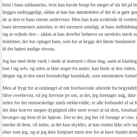
brist i hans uddan­nel­se, hvis han hav­de brugt for meget af sin tid på b
læg­ges omhyg­ge­ligt, sådan at han har stør­ste­delen af det til at gøre go
de at den er hans ene­ste under­vi­ser. Men han kom uvi­den­de til ver­den, o
hans lære­me­stres auto­ri­tet, er det nær­mest umu­ligt, at hans ind­bild­ning
sig at vej­le­de den – sådan at han der­ef­ter behø­ver en sær­de­les stærk nat
dok­tri­ner, der har opta­get ham, som for at læg­ge det før­ste fun­da­me
til det højest muli­ge niveau.
Jeg har med det­te værk i sin­de at instru­e­re i dis­se ting, samt at klar
han i sig selv, og uden at låne noget fra andre, kan fin­de al den viden, de
til­eg­ne sig al den mest forun­der­li­ge kund­skab, som men­ne­skets for­nuft
Men af frygt for at omfan­get af mit fore­ha­ven­de alle­re­de fra begyn­del­s
bli­ve over­be­vist, vil jeg for­vis­se jer om, at det, jeg fore­ta­ger mig, ikk
inden for det men­ne­ske­li­ge sinds ræk­ke­vid­de, er alle for­bun­det af s
det ikke kræ­ver megen dyg­tig­hed eller sto­re evner at nå dem, for­ud­s
bevæ­ger sig frem til de høje­ste. Det er det, jeg her vil for­sø­ge at vise
mær­ke til dem, vil ind­se, at det kun skyl­des, at han end­nu ikke selv har 
el­ser som jeg, og at jeg ikke fortje­ner mere ære for at have fun­det dem, 