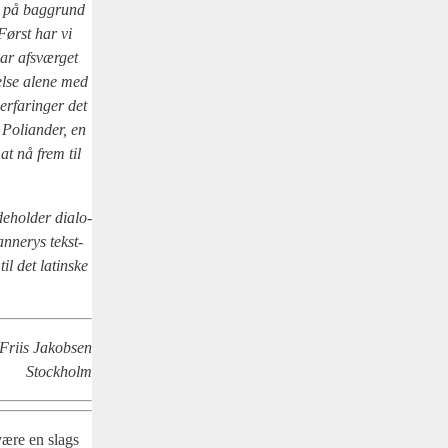
r, på bag­grund
 Først har vi
ar afsvær­get
del­se ale­ne med
erfa­ring­er det
Poli­an­der, en
 at nå frem til
­hol­der dia­lo­
n­ne­rys tekst­
il det lat­in­ske
Fri­is Jakob­sen
Sto­ck­holm
 være en slags