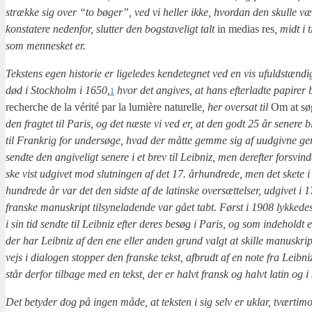
stræk­ke sig over “to bøger”, ved vi hel­ler ikke, hvor­dan den skul­le væ
kon­sta­te­re neden­for, slut­ter den bog­sta­ve­ligt talt
in medi­as res
, midt i 
som men­ne­sket er.
Tek­stens egen histo­rie er lige­le­des ken­de­teg­net ved en vis ufuld­stæn­d
død i Sto­ck­holm i 1650,
hvor det angi­ves, at hans efter­lad­te papi­rer
1
recher­che de la vérité par la lumière natu­rel­le
, her over­sat til
Om at søg
den frag­tet til Paris, og det næste vi ved er, at den godt 25 år sene­re b
til Frank­rig for under­sø­ge, hvad der måt­te gem­me sig af uud­giv­ne geni­
send­te den angi­ve­ligt sene­re i et brev til Leib­niz, men der­ef­ter for­svi
ske vist udgi­vet mod slut­nin­gen af det 17. århund­re­de, men det ske­te i 
hund­re­de år var det den sid­ste af de lat­in­ske over­sæt­tel­ser, udgi­vet 
fran­ske manuskript til­sy­ne­la­den­de var gået tabt. Først i 1908 lyk­ke­d
i sin tid send­te til Leib­niz efter deres besøg i Paris, og som inde­holdt e
der har Leib­niz af den ene eller anden grund valgt at skil­le manuskrip­tet a
vejs i dia­lo­gen stop­per den fran­ske tekst, afbrudt af en note fra Leib­n
står der­for til­ba­ge med en tekst, der er halvt fransk og halvt lat­in og i 
Det bety­der dog på ingen måde, at tek­sten i sig selv er uklar, tvær­ti­mo