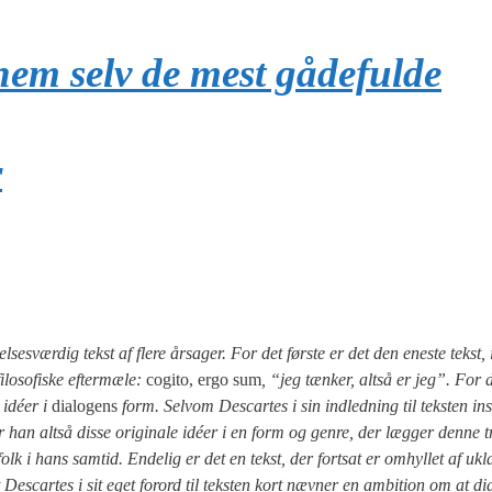
nem selv de mest gådefulde
r
ses­vær­dig tekst af fle­re årsa­ger. For det før­ste er det den ene­ste tekst,
­so­fi­ske efter­mæ­le:
cogi­to, ergo sum
, “jeg tæn­ker, alt­så er jeg”. For 
g idéer i
dia­lo­gens
form. Selv­om Descar­tes i sin ind­led­ning til tek­sten insi
­rer han alt­så dis­se ori­gi­na­le idéer i en form og gen­re, der læg­ger den­ne 
k i hans sam­tid. Ende­lig er det en tekst, der fort­sat er omhyl­let af ukla
 Descar­tes i sit eget for­ord til tek­sten kort næv­ner en ambi­tion om at dia