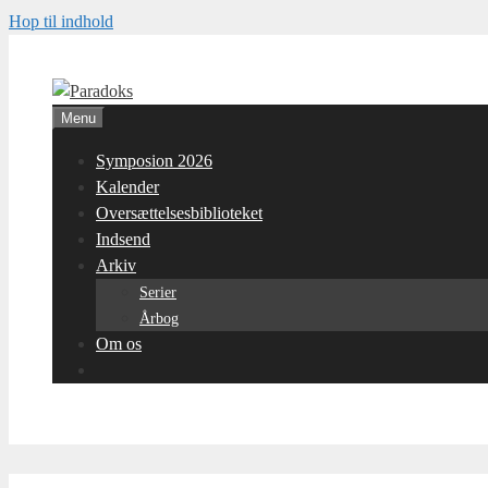
Hop til indhold
Menu
Symposion 2026
Kalender
Oversættelsesbiblioteket
Indsend
Arkiv
Serier
Årbog
Om os