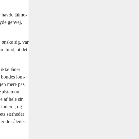
 hav­de tål­mo­
y­de gen­vej,
e ønske sig, var
­re bind, at det
g ikke låner
n bon­des lom­
ogen mere pas­
Epi­ste­mon
se af hele sin
tu­de­ret, og
ets sær­he­der
­rer de såle­des