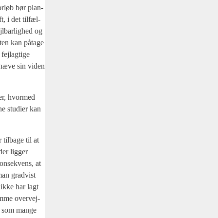
or­løb bør plan­
 i det til­fæl­
l­bar­lig­hed og
f­ten kan påta­ge
jl­ag­ti­ge
n hæve sin viden
ler, hvor­med
e stu­di­er kan
il­ba­ge til at
der lig­ger
on­se­kvens, at
man grad­vist
 ikke har lagt
am­me over­vej­
at, som man­ge