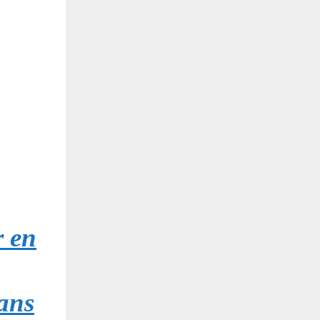
r en
ans