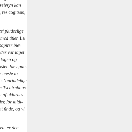
selv­syn kan
”,
res cogi­tans
,
’ plud­se­li­ge
 med tit­len
La
api­rer blev
, der var taget
a­lo­gen og
ek­sten blev gan­
de næste to
s’ oprin­de­li­ge
som Tschirn­haus
n af uklar­he­
der, for midt­
t fin­de, og vi
hen, er den