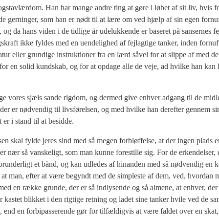
og­stavlær­dom. Han har man­ge andre ting at gøre i løbet af sit liv, hvis f
de ger­nin­ger, som han er nødt til at lære om ved hjælp af sin egen for­nuft,
g da hans viden i de tid­li­ge år ude­luk­ken­de er base­ret på san­ser­nes fej
s­kraft ikke fyl­des med en uen­de­lig­hed af fejl­ag­ti­ge tan­ker, inden for­nu
ur eller grun­di­ge instruk­tio­ner fra en lærd såvel for at slip­pe af med de fe
nt for en solid kund­skab, og for at opda­ge alle de veje, ad hvil­ke han ka
­læg­ge vores sjæls san­de rig­dom, og der­med give enhver adgang til de mid­
r er nød­ven­dig til livs­fø­rel­sen, og med hvil­ke han der­ef­ter gen­nem sin
 er i stand til at besid­de.
en skal fyl­de jeres sind med så megen for­bløf­fel­se, at der ingen plads er t
e er nær så van­ske­ligt, som man kun­ne fore­stil­le sig. For de erken­del­ser, 
å forun­der­ligt et bånd, og kan udle­des af hin­an­den med så nød­ven­dig en k
at at man, efter at være begyndt med de simp­le­ste af dem, ved, hvor­dan 
, med en ræk­ke grun­de, der er så ind­ly­sen­de og så alme­ne, at enhver, der
kastet blik­ket i den rig­ti­ge ret­ning og ladet sine tan­ker hvi­le ved de s
end en for­bi­pas­se­ren­de gør for til­fæl­dig­vis at være fal­det over en sk