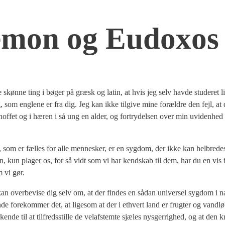
ste­mon og Eudoxos
e skøn­ne ting i bøger på græsk og lat­in, at hvis jeg selv hav­de stu­de­ret 
g, som eng­le­ne er fra dig. Jeg kan ikke til­gi­ve mine for­æl­dre den fejl, at 
l hof­fet og i hæren i så ung en alder, og for­try­del­sen over min uvi­den­hed
, som er fæl­les for alle men­ne­sker, er en syg­dom, der ikke kan hel­bre­des
len, kun pla­ger os, for så vidt som vi har kend­skab til dem, har du en vis 
m vi gør.
n over­be­vi­se dig selv om, at der fin­des en sådan uni­ver­sel syg­dom i n
de fore­kom­mer det, at lige­som at der i ethvert land er frug­ter og vand­lø
­de til at til­freds­stil­le de vel­af­stem­te sjæ­les nys­ger­rig­hed, og at den 