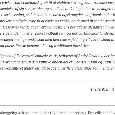
viv­len som et meto­disk greb til at etab­le­re sik­re og kla­re kon­klu­sio­ne
en­del­se af sig selv, ver­den og sand­he­den. Dia­lo­gen har tre del­ta­ge­re.
 over­be­vis­ning, sådan som hans navn også anty­der: en fri­tæn­ker, der h
men­ne­skets med­fød­te evne til at tviv­le og tæn­ke, og der­med til sand erken­
m Descar­tes men­te at ethvert men­ne­ske er i besid­del­se af, uan­set hvil­ke 
er­ri­ge ånder”, der er ble­vet ind­budt som gæster på Eudoxos’ land­sted: 
­sen­te­rer menig­mand,
som med den ret­te vej­led­ning vil være i stand til
2
tidens fine­ste lære­an­stal­ter og tra­di­tio­nen fore­skri­ver.
dga­ven af Descar­tes’ sam­le­de værk, redi­ge­ret af André Bri­doux, der inde
I over­sæt­tel­sen af den lat­in­ske anden del er Char­les Adam og Paul Ta
3
vet kon­sul­te­ret under­vejs, da beg­ge giver fle­re væsent­li­ge kom­men­ta­rer t
Fre­de­rik-Emil 
hyg­ge­ligt at have lært alt, der i sko­ler­ne under­vi­ses i. Det vil­le end­da