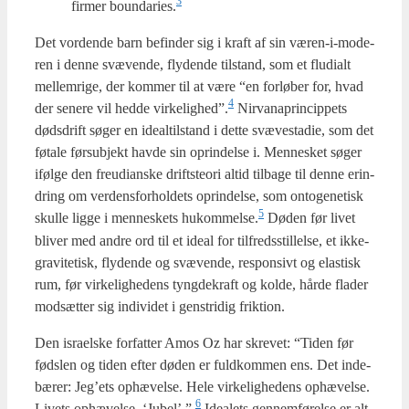
3
fir­mer boundaries.
Det vor­den­de barn befin­der sig i kraft af sin væren-i-mode­
ren i den­ne svæ­ven­de, fly­den­de til­stand, som et flu­di­alt
mel­lem­ri­ge, der kom­mer til at være “en for­lø­ber for, hvad
4
der sene­re vil hed­de virkelighed”.
Nir­va­naprin­cip­pets
døds­drift søger en ide­al­til­stand i det­te svæ­ve­sta­die, som det
føta­le før­sub­jekt hav­de sin oprin­del­se i. Men­ne­sket søger
iføl­ge den freu­di­an­ske drift­ste­o­ri altid til­ba­ge til den­ne erin­
dring om ver­dens­for­hol­dets oprin­del­se, som onto­ge­ne­tisk
5
skul­le lig­ge i men­ne­skets hukommelse.
Døden før livet
bli­ver med andre ord til et ide­al for til­freds­stil­lel­se, et ikke-
gravi­te­tisk, fly­den­de og svæ­ven­de, respon­sivt og ela­stisk
rum, før vir­ke­lig­he­dens tyng­de­kraft og kol­de, hår­de fla­der
mod­sæt­ter sig indi­vi­det i gen­stri­dig frik­tion.
Den isra­el­ske for­fat­ter Amos Oz har skre­vet: “Tiden før
føds­len og tiden efter døden er fuld­kom­men ens. Det inde­
bæ­rer: Jeg’ets ophæ­vel­se. Hele vir­ke­lig­he­dens ophæ­vel­se.
6
Livets ophæ­vel­se. ‘Jubel’ ”.
Ide­a­lets gen­nem­fø­rel­se er alt­