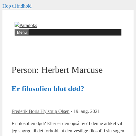
Hop til indhold
Menu
Person:
Herbert Marcuse
Er filosofien blot død?
Frederik Boris Hylstrup Olsen
·
19. aug. 2021
Er filo­so­fi­en død? Eller er den også liv? I den­ne arti­kel vil
jeg spør­ge til det for­hold, at den vest­li­ge filo­so­fi i sin søgen