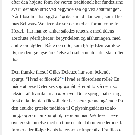
efter den høje­ste form for væren tra­di­tio­nelt har fun­det sine
svar i det abso­lut­te: ved begyn­del­sen og ved afslut­nin­gen.
Når filo­so­fi­en har søgt at “gri­be sin tid i tan­ken”, som Tho­
mas Schwarz Wentzer skri­ver det med en for­mu­le­ring fra
1
Hegel,
har man­ge tan­ker såle­des ret­tet sig mod tidens
abso­lut­te yder­lig­he­der: begyn­del­sen og afslut­nin­gen, med
andre ord døden. Både den død, som før føds­len var ikke-
liv, og den gængse for­stå­el­se af død, som det, der sker efter
livet.
Den fran­ske filo­sof Gil­les Deleuze har som bekendt
2
spurgt: “Hvad er filosofi?”
Hvad er filo­so­fi­ens rol­le? En
måde at læse Deleuzes spørgs­mål på er at for­stå det i kon­
tek­sten af, hvor­dan man
kan
leve. Det­te spørgs­mål er dog
for­skel­ligt fra den filo­so­fi, der har været gen­nem­gå­en­de fra
den antik­ke græ­ske tra­di­tion til Oplys­ning­sti­dens tænk­
ning, og som har spurgt til, hvor­dan man
bør
leve – leve i
over­ens­stem­mel­se med en trans­cen­den­tal orden eller ide­al­
for­mer eller iføl­ge Kants kate­go­ri­ske impe­ra­tiv. Fra filo­so­