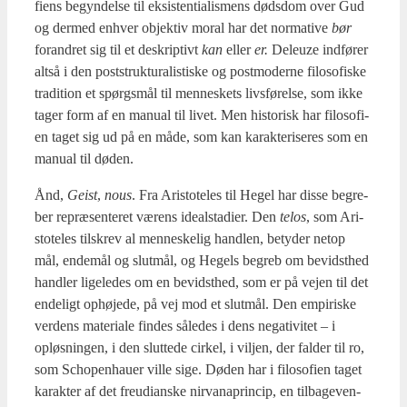
fi­ens begyn­del­se til eksi­sten­ti­a­lis­mens døds­dom over Gud
og der­med enhver objek­tiv moral har det nor­ma­ti­ve
bør
for­an­dret sig til et deskrip­tivt
kan
eller
er.
Deleuze ind­fø­rer
alt­så i den post­struk­tu­ra­li­sti­ske og post­mo­der­ne filo­so­fi­ske
tra­di­tion et spørgs­mål til men­ne­skets livs­fø­rel­se, som ikke
tager form af en manu­al til livet. Men histo­risk har filo­so­fi­
en taget sig ud på en måde, som kan karak­te­ri­se­res som en
manu­al til døden.
Ånd,
Gei­st
,
nous
. Fra Ari­sto­te­les til Hegel har dis­se begre­
ber repræ­sen­te­ret værens ide­alsta­di­er. Den
telos
, som Ari­
sto­te­les til­skrev al men­ne­ske­lig hand­len, bety­der net­op
mål, ende­mål og slut­mål, og Hegels begreb om bevidst­hed
hand­ler lige­le­des om en bevidst­hed, som er på vej­en til det
ende­ligt ophø­je­de, på vej mod et slut­mål. Den empi­ri­ske
ver­dens mate­ri­a­le fin­des såle­des i dens nega­ti­vi­tet – i
opløs­nin­gen, i den slut­te­de cir­kel, i vilj­en, der fal­der til ro,
som Scho­pen­hau­er vil­le sige. Døden har i filo­so­fi­en taget
karak­ter af det freu­di­an­ske nir­va­naprin­cip, en til­ba­ge­ven­