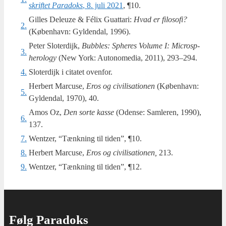
skrif­tet Para­doks
, 8. juli 2021
, ¶10.
Gilles Deleuze & Félix Guat­ta­ri:
Hvad er filo­so­fi?
2.
(Køben­havn: Gyl­den­dal, 1996).
Peter Slo­ter­di­jk,
Bubb­les: Sphe­res Volu­me I: Microsp­
3.
hero­lo­gy
(New York: Auto­no­me­dia, 2011), 293–294.
4.
Sloterdijk i cita­tet ovenfor.
Herbert Marcu­se,
Eros og civi­li­sa­tio­nen
(Køben­havn:
5.
Gyl­den­dal, 1970), 40.
Amos Oz,
Den sor­te kas­se
(Oden­se: Sam­le­ren, 1990),
6.
137.
7.
Wentzer, “Tænk­ning til tiden”, ¶10.
8.
Herbert Marcu­se,
Eros og civi­li­sa­tio­nen,
213.
9.
Wentzer, “Tænk­ning til tiden”, ¶12.
Følg Paradoks