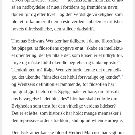
så en ned­bry­del­se af nuet i for­ti­dens og frem­ti­dens navn:
døden før og efter livet – og den verds­li­ge vir­ke­lig­hed som
blot et for­kam­mer til den næste ver­den. Jube­len er drifts­be­
ho­vets til­freds­stil­lel­se, den stil­le­de døds­drift.
Tho­mas Schwarz Wentzer har tid­li­ge­re i den­ne filo­so­fista­
fet påpe­get, at filo­so­fi­ens opga­ve er at “ska­be en intel­lek­tu­
el ori­en­te­ring, der tør til­ta­le det, som kri­sen er et udtryk for,
i nye og måske hidtil ukend­te begre­ber og tan­ke­møn­stre”.
Tænk­nin­gen må iføl­ge Wentzer tur­de tæn­ke det utæn­ke­li­
7
ge, det ukend­te “hin­si­des det hidtil for­svar­li­ge og kendte”,
og Wentzers defi­ni­tion er ram­men­de, for filo­so­fi­en har i
høj grad gjort net­op det. Spørgs­må­let er bare, om filo­so­fi­
ens bevæ­gel­se i “det hin­si­des” blot har skabt et løf­te om
Evig­he­den som trøst for den vir­ke­li­ge ver­dens lidel­ser?
Det er et løf­te, som histo­risk har holdt man­ge men­ne­sker i
den repres­si­ve ordens træl­dom, slid og udbyt­ten­de arbej­de.
Den tysk-ame­ri­kan­ske filo­sof Her­bert Marcu­se har sagt om