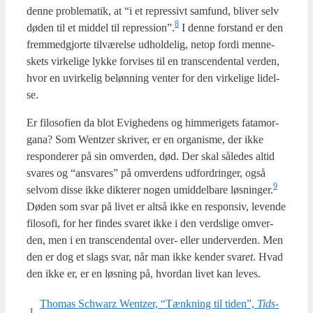
den­ne pro­ble­ma­tik, at “i et repres­sivt sam­fund, bli­ver selv
8
døden til et mid­del til repression”.
I den­ne for­stand er den
frem­med­gjor­te til­væ­rel­se udhol­de­lig, net­op for­di men­ne­
skets vir­ke­li­ge lyk­ke for­vi­ses til en trans­cen­den­tal ver­den,
hvor en uvir­ke­lig beløn­ning ven­ter for den vir­ke­li­ge lidel­
se.
Er filo­so­fi­en da blot Evig­he­dens og him­me­ri­gets fata­mor­
ga­na? Som Wentzer skri­ver, er en orga­nis­me, der ikke
respon­de­rer på sin omver­den, død. Der skal såle­des altid
sva­res og “ansva­res” på omver­dens udfor­drin­ger, også
9
selv­om dis­se ikke dik­te­rer nogen umid­del­ba­re løsninger.
Døden som svar på livet er alt­så ikke en respon­siv, leven­de
filo­so­fi, for her fin­des sva­ret ikke i den verds­li­ge omver­
den, men i en trans­cen­den­tal over- eller under­ver­den. Men
den er dog et slags svar, når man ikke ken­der svar
et
. Hvad
den ikke er, er en løs­ning på, hvor­dan livet kan leves.
Tho­mas Schwarz Wentzer, “Tænk­ning til tiden”,
Tids­
1.