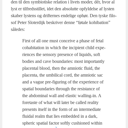
den til den sym­bi­o­ti­ske rela­tion i livets moder, dér, hvor al
lyst er til­freds­stil­let, idet den abso­lut­te opfyl­del­se af lysten
ska­ber lystens og drif­ter­nes ende­li­ge ophør. Den tyske filo­
sof Peter Slo­ter­di­jk beskri­ver den­ne “føta­le kohi­bation”
såle­des:
First of all one must con­cei­ve a pha­se of fetal
coha­bi­ta­tion in which the inci­pi­ent child expe­
ri­en­ces the sen­sory pre­sen­ce of liquids, soft
bodi­es and cave boun­da­ri­es: most important­ly
pla­cen­tal blood, then the amni­o­tic flu­id, the
pla­cen­ta, the umbi­li­cal cord, the amni­o­tic sac
and a vague pre-figuring of the expe­ri­en­ce of
spa­ti­al boun­da­ri­es through the resi­stan­ce of
the abdo­mi­nal wall and ela­stic wal­ling-in. A
fore­ta­ste of what will later be cal­led rea­li­ty
pre­sents itself in the form of an inter­me­di­a­te
flu­i­dal realm that lies embed­ded in a dark,
sphe­ric spa­ti­al factor soft­ly cus­hio­ned wit­hin