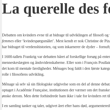
La que­rel­le des 
Debat­ten om kvin­ders evne til at bidra­ge til udvik­lin­gen af filo­so­fi
fem­mes
eller ‘kvin­despørgs­må­let’. Mest kendt er nok Chri­sti­ne de Pi
har bidra­get til ver­dens­hi­sto­ri­en, og som inkar­ne­rer de dyder – for­nuf
I 1600-tal­lets Frank­rig var debat­ten båret af for­skel­li­ge for­søg på ent
men­ne­skeslæg­ten og ånds­vi­den­ska­ber­ne. Eller som i François Poul­la
det kom til men­tale fær­dig­he­der. Ména­ges bog faldt i den før­ste kate­go­r
rol­le i filo­so­fi­ens udvik­ling.
Ména­ge så selv så sin filo­lo­gi­ske udgi­vel­se som en del af den­ne debat. 
opta­get i Acadé­mie Françai­se, insti­tu­tio­nen der vær­ner om det fran­s
ønske derom. Men det­te for­hin­dre­de ham ikke i tale for kvin­ders ret ti
I en sam­ling tan­ker og taler, udgi­vet året efter hans død, argu­men­te­re­de