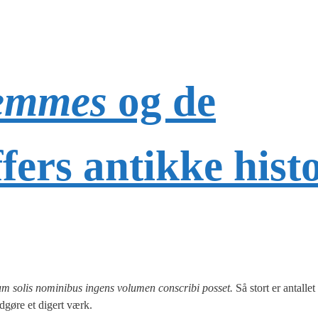
femmes
og de
ffers antikke hist
solis nomi­ni­bus ingens volu­men conscri­bi pos­set.
Så stort er antal­let
e udgø­re et digert værk.