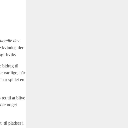
ue­rel­le des
 kvin­der, der
bør hvi­le.
e bidrag til
ne var lige, når
 har spil­let en
et til at bli­ve
 ikke noget
 til plad­ser i