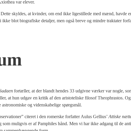
i­o­t­hea var ele­ver.
et­te skyl­des, at kvin­der, om end ikke lige­stil­le­de med mænd, hav­de en 
 vi ikke blot bio­gra­fi­ske detal­jer, men også bre­ve og min­dre trak­ta­ter for­fa
sum
Suda­en
for­tæl­ler, at der blandt hen­des 33 udgiv­ne vær­ker var nog­le, s
ler, at hun udgav en kri­tik af den ari­sto­te­li­ske filo­sof The­op­hra­stos. Og
stro­no­mi­ske og viden­ska­be­li­ge spørgs­mål.
er­va­tio­ner” cite­ret i den romer­ske for­fat­ter Aulus Gel­li­us’
Atti­ske næt­t
g som mulig­vis er af Pamp­hi­les hånd. Men vi har ikke adgang til de antik
er om sam­men­hæn­gen­de form.