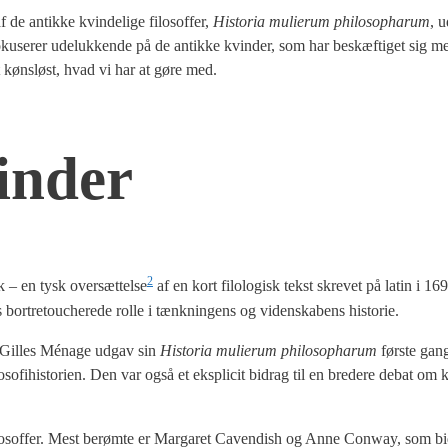
de antik­ke kvin­de­li­ge filo­sof­fer,
Histo­ria muli­e­rum phi­los­op­harum
, u
u­se­rer ude­luk­ken­de på de antik­ke kvin­der, som har beskæf­ti­get sig me
t køns­løst, hvad vi har at gøre med.
in­der
2
rk – en tysk oversættelse
af en kort filo­lo­gisk tekst skre­vet på lat­in i 16
bort­re­tou­che­re­de rol­le i tænk­nin­gens og viden­ska­bens histo­rie.
 Gil­les Ména­ge udgav sin
Histo­ria muli­e­rum phi­los­op­harum
før­ste gan
­so­fi­hi­sto­ri­en. Den var også et eks­pli­cit bidrag til en bre­de­re debat om 
ge filo­sof­fer. Mest berøm­te er Mar­ga­ret Caven­dish og Anne Conway, som b