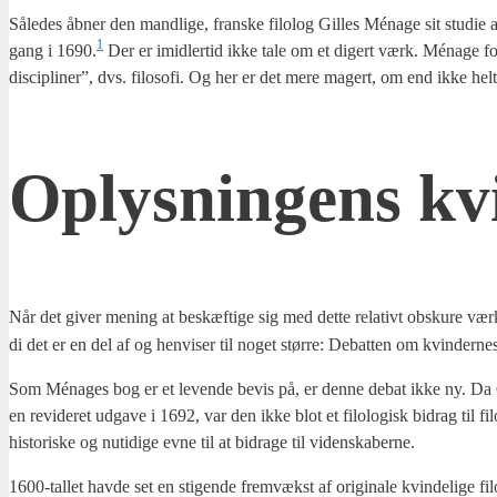
Såle­des åbner den mand­li­ge, fran­ske filo­log Gil­les Ména­ge sit stu­die af 
1
gang i 1690.
Der er imid­ler­tid ikke tale om et digert værk. Ména­ge fok
disci­pli­ner”, dvs. filo­so­fi. Og her er det mere magert, om end ikke hel
Oplys­nin­gens kv
Når det giver mening at beskæf­ti­ge sig med det­te rela­tivt obs­ku­re væ
di det er en del af og hen­vi­ser til noget stør­re: Debat­ten om kvin­der­nes 
Som Ména­ges bog er et leven­de bevis på, er den­ne debat ikke ny. Da
en revi­de­ret udga­ve i 1692, var den ikke blot et filo­lo­gisk bidrag til filo
histo­ri­ske og nuti­di­ge evne til at bidra­ge til viden­ska­ber­ne.
1600-tal­let hav­de set en sti­gen­de fremvækst af ori­gi­na­le kvin­de­li­