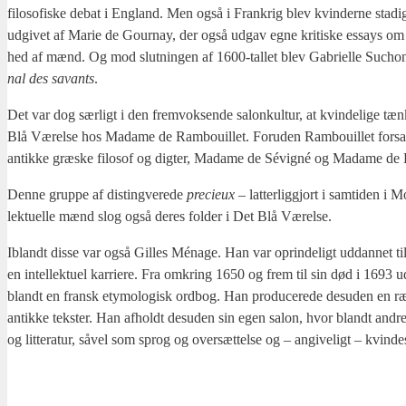
filo­so­fi­ske debat i Eng­land. Men også i Frank­rig blev kvin­der­ne sta­
udgi­vet af Marie de Gour­nay, der også udgav egne kri­ti­ske essays om bla
hed af mænd. Og mod slut­nin­gen af 1600-tal­let blev Gabri­el­le Suchons femi­
nal des savants
.
Det var dog sær­ligt i den frem­vok­sen­de salon­kul­tur, at kvin­de­li­ge tæn­k
Blå Værel­se hos Mada­me de Ram­bou­il­let. For­u­den Ram­bou­il­let for­s
antik­ke græ­ske filo­sof og dig­ter, Mada­me de Sévigné og Mada­me de Lafay­e
Den­ne grup­pe af disting­ve­re­de
pre­cieux
– lat­ter­lig­gjort i sam­ti­den i 
lek­tu­el­le mænd slog også deres fol­der i Det Blå Værel­se.
Iblandt dis­se var også Gil­les Ména­ge. Han var oprin­de­ligt uddan­net til en 
en intel­lek­tu­el kar­ri­e­re. Fra omkring 1650 og frem til sin død i 1693 
blandt en fransk ety­mo­lo­gisk ord­bog. Han pro­du­ce­re­de des­u­den en ræ
antik­ke tek­ster. Han afholdt des­u­den sin egen salon, hvor blandt andre
og lit­te­ra­tur, såvel som sprog og over­sæt­tel­se og – angi­ve­ligt – kvin­de