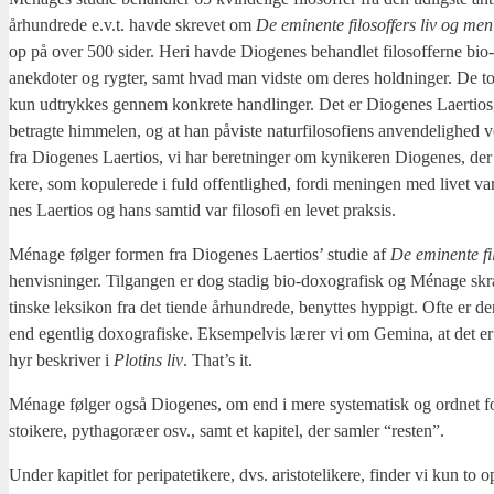
århund­re­de e.v.t. hav­de skre­vet om
De emi­nen­te filo­sof­fers liv og men
op på over 500 sider. Heri hav­de Dio­ge­nes behand­let filo­sof­fer­ne bio-d
anek­do­ter og ryg­ter, samt hvad man vid­ste om deres hold­nin­ger. De to afsp
kun udtryk­kes gen­nem kon­kre­te handling­er. Det er Dio­ge­nes Laer­tios, 
betrag­te him­me­len, og at han påvi­ste natur­fi­lo­so­fi­ens anven­de­lig­hed
fra Dio­ge­nes Laer­tios, vi har beret­nin­ger om kyni­ke­ren Dio­ge­nes, de
ke­re, som kop­u­le­re­de i fuld offent­lig­hed, for­di menin­gen med livet
nes Laer­tios og hans sam­tid var filo­so­fi en levet prak­sis.
Ména­ge føl­ger for­men fra Dio­ge­nes Laer­tios’ stu­die af
De emi­nen­te fi
hen­vis­nin­ger. Til­gan­gen er dog sta­dig bio-doxo­gra­fisk og Ména­ge skr­
tin­ske lek­si­kon fra det tien­de århund­re­de, benyt­tes hyp­pigt. Ofte er d
end egent­lig doxo­gra­fi­ske. Eksem­pel­vis lærer vi om Gemi­na, at det er
hyr beskri­ver i
Plo­tins liv
. That’s it.
Ména­ge føl­ger også Dio­ge­nes, om end i mere syste­ma­tisk og ord­net form, ve
stoi­ke­re, pyt­ha­goræ­er osv., samt et kapi­tel, der sam­ler “resten”.
Under kapit­let for peri­pa­te­ti­ke­re, dvs. ari­sto­te­li­ke­re, fin­der vi kun