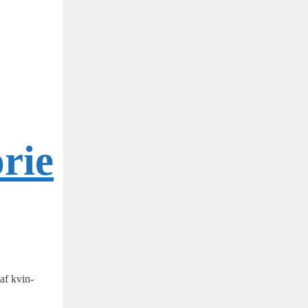
orie
 af kvin­