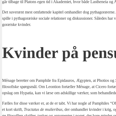
går til­ba­ge til Pla­tons egen tid i Aka­de­mi­et, hvor både Last­he­neia og Ax
Det suverænt mest omfat­ten­de kapi­tel omhand­ler dog pyt­ha­goræ­er­ne. D
spil­le i pyt­ha­goræ­i­ske soci­a­le rela­tio­ner og dis­kus­sio­ner. Såle­des har
goræ­i­ske kvin­der.
Kvin­der på pen
Ména­ge beret­ter om Pamp­hi­le fra Epi­dau­ros, Ægyp­ten, at Pho­tios og
filo­so­fi­ske spørgs­mål. Om Leon­tion for­tæl­ler Ména­ge, at Cice­ro for­tæl­
opslag om Hypa­tia, kan vi læse om adskil­li­ge vær­ker, som behand­le­de a
Fæl­les for dis­se vær­ker er, at de er tabt. Vi har nog­le af Pamp­hi­les “Obs
et kort skrift,
Tra­cta­tus de muli­eri­bus
, der omhand­ler kvin­der i krig, o
ge filo­sof­fers skrif­ter, tan­ker og argu­men­ter i noget, der bare min­d