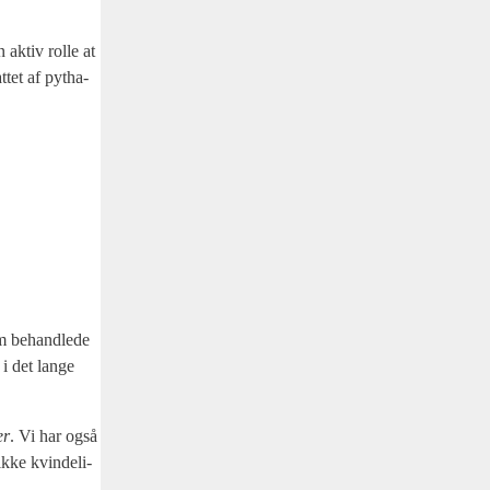
aktiv rol­le at
t­tet af pyt­ha­
om behand­le­de
 i det lan­ge
er
. Vi har også
­ke kvin­de­li­