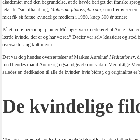
aka­de­mi­et med den begrun­del­se, at de hav­de beri­get det fran­ske spro
tekst til “sin afhand­ling,
Muli­e­rum phi­los­op­harum
, som frem­vi­ser en
mi­et fik sit før­ste kvin­de­li­ge med­lem i 1980, knap 300 år sene­re.
På et mere per­son­ligt plan er Ména­ges værk dedi­ke­ret til Anne Daci­er
lær­de kvin­de, der er og har været.” Daci­er var selv klas­si­cist og stod 
over­sæt­ter- og kul­tur­te­o­ri.
Det var dog hen­des over­sæt­tel­ser af Mar­kus Aure­li­us’
Medi­ta­tio­ner
, d
med hen­des mand André og også udgi­vet som sådan. Men iføl­ge Ména­ge vi
såle­des en dedi­ka­tion til alle de kvin­der, hvis bidrag og ori­gi­na­li­tet er
De kvin­de­li­ge fil
Ména­ges stu­die behand­ler 65 kvin­de­li­ge filo­sof­fer fra den tid­lig­ste an