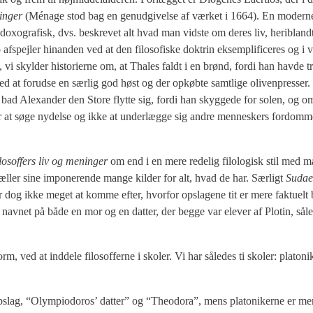
in­ger
(Ména­ge stod bag en genud­gi­vel­se af vær­ket i 1664). En moder­n
oxo­gra­fisk, dvs. beskre­vet alt hvad man vid­ste om deres liv, her­i­blandt fa
ej­ler hin­an­den ved at den filo­so­fi­ske dok­trin eksem­pli­fi­ce­res og i vis
vi skyl­der histo­ri­er­ne om, at Tha­les faldt i en brønd, for­di han hav­de 
 ved at for­ud­se en sær­lig god høst og der opkøb­te samt­li­ge oli­ven­pres­ser
r bad Ale­xan­der den Sto­re flyt­te sig, for­di han skyg­ge­de for solen, og 
 var at søge nydel­se og ikke at under­læg­ge sig andre men­ne­skers for­dom­
lo­sof­fers liv og menin­ger
om end i en mere rede­lig filo­lo­gisk stil med mas
æl­ler sine impo­ne­ren­de man­ge kil­der for alt, hvad de har. Sær­ligt
Suda­
er dog ikke meget at kom­me efter, hvor­for opsla­ge­ne tit er mere fak­tu­elt bi
 nav­net på både en mor og en dat­ter, der beg­ge var ele­ver af Plo­tin, så
d at ind­de­le filo­sof­fer­ne i sko­ler. Vi har såle­des ti sko­ler: pla­to­ni­k
 to opslag, “Olym­pi­o­dor­os’ dat­ter” og “Theo­dora”, mens pla­to­ni­ker­ne er mer