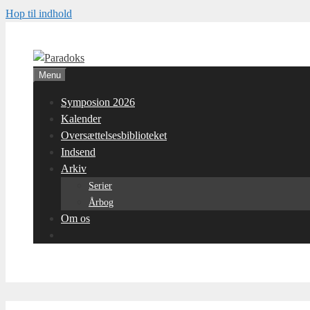
Hop til indhold
Menu
Symposion 2026
Kalender
Oversættelsesbiblioteket
Indsend
Arkiv
Serier
Årbog
Om os