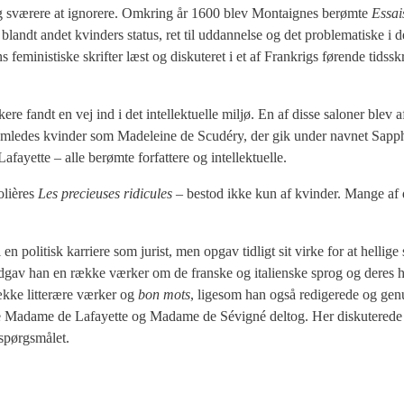
dig svæ­re­re at igno­re­re. Omkring år 1600 blev Mon­taig­nes berøm­te
Essai
ndt andet kvin­ders sta­tus, ret til uddan­nel­se og det pro­ble­ma­ti­ske i 
ni­sti­ske skrif­ter læst og dis­ku­te­ret i et af Frank­rigs før­en­de tids­skr
e­re fandt en vej ind i det intel­lek­tu­el­le mil­jø. En af dis­se salo­ner blev 
am­le­des kvin­der som Made­le­i­ne de Scudéry, der gik under nav­net Sap­p­
t­te – alle berøm­te for­fat­te­re og intel­lek­tu­el­le.
Molières
Les pre­cieu­ses ridi­cu­les
– bestod ikke kun af kvin­der. Man­ge af d
poli­tisk kar­ri­e­re som jurist, men opgav tid­ligt sit vir­ke for at hel­li­ge s
udgav han en ræk­ke vær­ker om de fran­ske og ita­li­en­ske sprog og deres his
k­ke lit­teræ­re vær­ker og
bon mots
, lige­som han også redi­ge­re­de og gen
 Mada­me de Lafay­et­te og Mada­me de Sévigné delt­og. Her dis­ku­te­re­de 
spørgs­må­let.