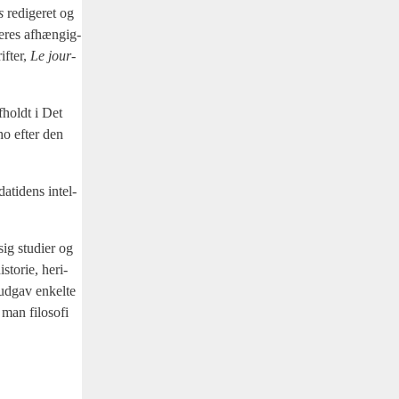
s
redi­ge­ret og
deres afhæn­gig­
if­ter,
Le jour­
afholdt i Det
ho efter den
ati­dens intel­
ig stu­di­er og
to­rie, her­i­
ud­gav enkel­te
man filo­so­fi