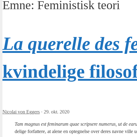
Emne:
Feministisk teori
La querelle des 
kvindelige filoso
Nicolai von Eggers
·
29. okt. 2020
Tam magnus est femi­narum quae scrip­se­re numerus, ut de earum 
de­li­ge for­fat­te­re, at ale­ne en opteg­nel­se over deres nav­ne vil­l