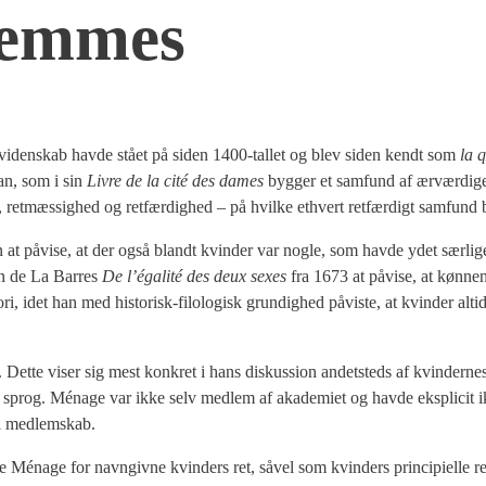
fem­mes
 og viden­skab hav­de stå­et på siden 1400-tal­let og blev siden kendt som
la q
zan, som i sin
Liv­re de la cité des dames
byg­ger et sam­fund af ærvær­di­ge
t, ret­mæs­sig­hed og ret­fær­dig­hed – på hvil­ke ethvert ret­fær­digt sam­fund 
en at påvi­se, at der også blandt kvin­der var nog­le, som hav­de ydet sær­li­g
in de La Bar­res
De l’é­ga­lité des deux sexes
fra 1673 at påvi­se, at køn­ne­
i, idet han med histo­risk-filo­lo­gisk grun­dig­hed påvi­ste, at kvin­der altid
Det­te viser sig mest kon­kret i hans dis­kus­sion andet­steds af kvin­der­nes r
ke sprog. Ména­ge var ikke selv med­lem af aka­de­mi­et og hav­de eks­pli­cit
l med­lem­skab.
 Ména­ge for navn­giv­ne kvin­ders ret, såvel som kvin­ders prin­ci­pi­el­le ret,