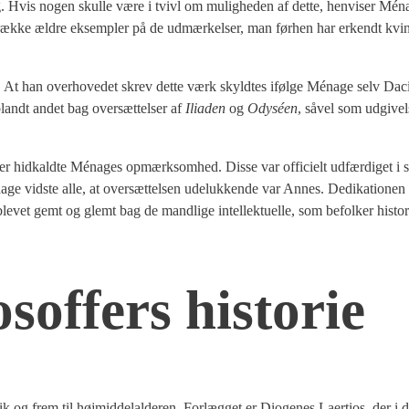
g. Hvis nogen skul­le være i tvivl om mulig­he­den af det­te, hen­vi­ser Ména
 ræk­ke ældre eksemp­ler på de udmær­kel­ser, man før­hen har erkendt kvin
. At han over­ho­ve­det skrev det­te værk skyld­tes iføl­ge Ména­ge selv Dac
blandt andet bag over­sæt­tel­ser af
Ili­a­den
og
Odyséen
, såvel som udgi­vel­
er hid­kald­te Ména­ges opmærk­som­hed. Dis­se var offi­ci­elt udfær­di­get i s
d­ste alle, at over­sæt­tel­sen ude­luk­ken­de var Annes. Dedi­ka­tio­nen t
 ble­vet gemt og glemt bag de mand­li­ge intel­lek­tu­el­le, som befol­ker histo­r
o­sof­fers histo­rie
tik og frem til høj­mid­delal­de­ren. For­læg­get er Dio­ge­nes Laer­tios, der i d