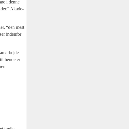
­ge i den­ne
­der.” Aka­de­
i­er, “den mest
ser inden­for
am­ar­bej­de
il hen­de er
i­en.
et tred­je