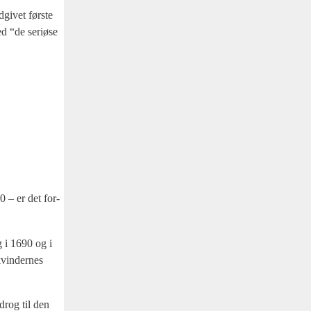
dgi­vet før­ste
d “de seri­ø­se
90 – er det for­
g i 1690 og i
kvin­der­nes
idrog til den