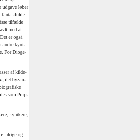
e udga­ve løber
n­ta­si­ful­de
­se til­fæl­de
travlt med at
. Det er også
om andre kyni­
me. For Dio­ge­
­ser af kil­de­
en
, det byzan­
o­gra­fi­ske
le­des som Porp­
e­re, kyni­ke­re,
e tal­ri­ge og