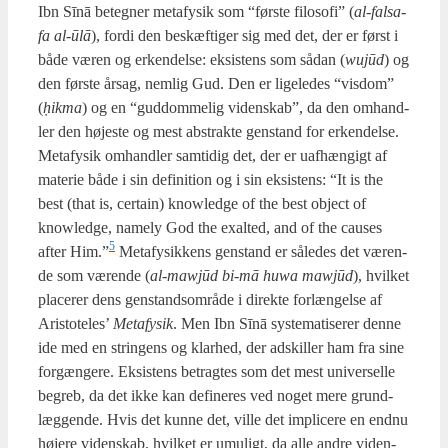
Ibn Sīnā beteg­ner meta­fy­sik som “før­ste filo­so­fi” (
al-fals­a­
fa al-ūlā
), for­di den beskæf­ti­ger sig med det, der er først i
både væren og erken­del­se: eksi­stens som sådan (
wujūd
) og
den før­ste årsag, nem­lig Gud. Den er lige­le­des “vis­dom”
(
ḥik­ma
) og en “gud­dom­me­lig viden­skab”, da den omhand­
ler den høje­ste og mest abstrak­te gen­stand for erken­del­se.
Meta­fy­sik omhand­ler sam­ti­dig det, der er uaf­hæn­gigt af
mate­rie både i sin defi­ni­tion og i sin eksi­stens: “It is the
best (that is, certain) know­led­ge of the best object of
know­led­ge, name­ly God the exal­ted, and of the cau­ses
5
after Him.”
Meta­fy­sik­kens gen­stand er såle­des det væren­
de som væren­de (
al-mawjūd bi-mā huwa mawjūd
), hvil­ket
pla­ce­rer dens gen­stands­om­rå­de i direk­te for­læn­gel­se af
Ari­sto­te­les’
Meta­fy­sik
. Men Ibn Sīnā syste­ma­ti­se­rer den­ne
ide med en strin­gens og klar­hed, der adskil­ler ham fra sine
for­gæn­ge­re. Eksi­stens betrag­tes som det mest uni­ver­sel­le
begreb, da det ikke kan defi­ne­res ved noget mere grund­
læg­gen­de. Hvis det kun­ne det, vil­le det impli­ce­re en end­nu
høje­re viden­skab, hvil­ket er umu­ligt, da alle andre viden­