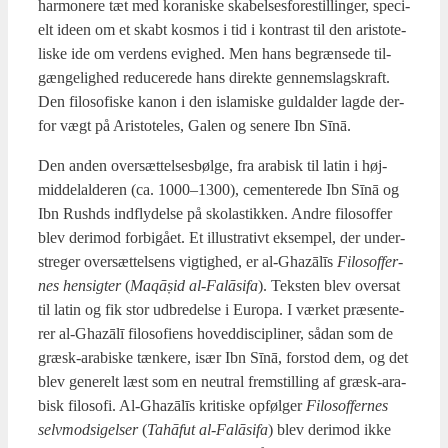
har­mone­re tæt med kor­a­ni­ske ska­bel­ses­fo­re­stil­lin­ger, spe­ci­
elt ide­en om et skabt kos­mos i tid i kon­trast til den ari­sto­te­
li­ske ide om ver­dens evig­hed. Men hans begræn­se­de til­
gæn­ge­lig­hed redu­ce­re­de hans direk­te gen­nem­slags­kraft.
Den filo­so­fi­ske kanon i den isla­mi­ske gul­dal­der lag­de der­
for vægt på Ari­sto­te­les, Galen og sene­re Ibn Sīnā.
Den anden over­sæt­tel­ses­bøl­ge, fra ara­bi­sk til lat­in i høj­
mid­delal­de­ren (ca. 1000–1300), cemen­te­re­de Ibn Sīnā og
Ibn Rus­hds ind­fly­del­se på sko­la­stik­ken. Andre filo­sof­fer
blev der­i­mod for­bi­gå­et. Et illu­stra­tivt eksem­pel, der under­
stre­ger over­sæt­tel­sens vig­tig­hed, er al-Gha­zālīs
Filo­sof­fer­
nes hen­sig­ter
(
Maqāṣid al-Falāsi­fa
). Tek­sten blev over­sat
til lat­in og fik stor udbre­del­se i Euro­pa. I vær­ket præ­sen­te­
rer al-Gha­zālī filo­so­fi­ens hoved­di­sci­pli­ner, sådan som de
græsk-ara­bi­ske tæn­ke­re, især Ibn Sīnā, for­stod dem, og det
blev gene­relt læst som en neut­ral frem­stil­ling af græsk-ara­
bi­sk filo­so­fi. Al-Gha­zālīs kri­ti­ske opføl­ger
Filo­sof­fer­nes
selv­mod­si­gel­ser
(
Tahā­fut al-Falāsi­fa
) blev der­i­mod ikke