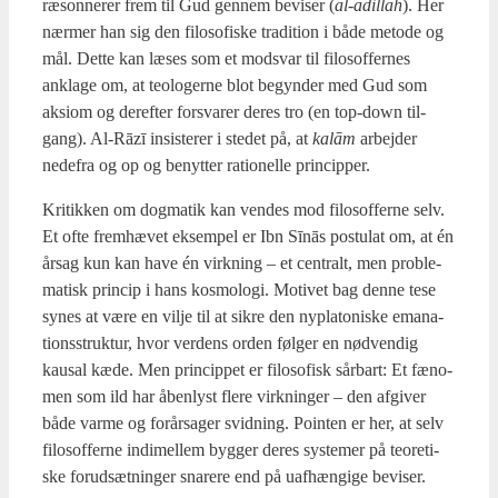
ræson­ne­rer frem til Gud gen­nem bevi­ser (
al-adi­l­lah
). Her
nær­mer han sig den filo­so­fi­ske tra­di­tion i både meto­de og
mål. Det­te kan læses som et mod­svar til filo­sof­fer­nes
ankla­ge om, at teo­lo­ger­ne blot begyn­der med Gud som
aksiom og der­ef­ter for­sva­rer deres tro (en top-down til­
gang). Al-Rāzī insi­ste­rer i ste­det på, at
kalām
arbej­der
nede­fra og op og benyt­ter ratio­nel­le prin­cip­per.
Kri­tik­ken om dog­ma­tik kan ven­des mod filo­sof­fer­ne selv.
Et ofte frem­hæ­vet eksem­pel er Ibn Sīnās postu­lat om, at én
årsag kun kan have én virk­ning – et cen­tralt, men pro­ble­
ma­tisk prin­cip i hans kos­mo­lo­gi. Moti­vet bag den­ne tese
synes at være en vil­je til at sik­re den nyp­la­to­ni­ske ema­na­
tions­struk­tur, hvor ver­dens orden føl­ger en nød­ven­dig
kaus­al kæde. Men prin­cip­pet er filo­so­fisk sår­bart: Et fæno­
men som ild har åben­lyst fle­re virk­nin­ger – den afgi­ver
både var­me og for­år­sa­ger svid­ning. Poin­ten er her, at selv
filo­sof­fer­ne indi­mel­lem byg­ger deres syste­mer på teo­re­ti­
ske for­ud­sæt­nin­ger sna­re­re end på uaf­hæn­gi­ge bevi­ser.