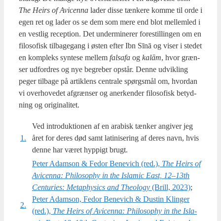
The Heirs of Avi­cen­na
lader dis­se tæn­ke­re kom­me til orde i
egen ret og lader os se dem som mere end blot mel­lem­led i
en vest­lig recep­tion. Det under­mi­ne­rer fore­stil­lin­gen om en
filo­so­fisk til­ba­ge­gang i østen efter Ibn Sīnā og viser i ste­det
en kom­pleks syn­te­se mel­lem
fals­a­fa
og
kalām
, hvor græn­
ser udfor­dres og nye begre­ber opstår. Den­ne udvik­ling
peger til­ba­ge på artik­lens cen­tra­le spørgs­mål om, hvor­dan
vi over­ho­ve­det afgræn­ser og aner­ken­der filo­so­fisk betyd­
ning og ori­gi­na­li­tet.
Ved intro­duk­tio­nen af en ara­bi­sk tæn­ker angi­ver jeg
1.
året for deres død samt lat­i­ni­se­ring af deres navn, hvis
den­ne har været hyp­pigt brugt.
Peter Adam­son & Fedor Bene­vich (red.),
The Heirs of
Avi­cen­na: Phi­los­op­hy in the Isla­mic East, 12–13th
Cen­turi­es: Metap­hy­si­cs and The­o­lo­gy
(Brill, 2023)
;
Peter Adam­son, Fedor Bene­vich & Dustin Klin­ger
2.
(red.),
The Heirs of Avi­cen­na: Phi­los­op­hy in the Isla­