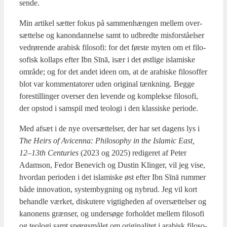
sen­de.
Min arti­kel sæt­ter fokus på sam­men­hæn­gen mel­lem over­
sæt­tel­se og kanon­dan­nel­se samt to udbred­te mis­for­stå­el­ser
ved­rø­ren­de ara­bi­sk filo­so­fi: for det før­ste myten om et filo­
so­fisk kol­laps efter Ibn Sīnā, især i det øst­li­ge isla­mi­ske
områ­de; og for det andet ide­en om, at de ara­bi­ske filo­sof­fer
blot var kom­men­ta­to­rer uden ori­gi­nal tænk­ning. Beg­ge
fore­stil­lin­ger over­ser den leven­de og kom­plek­se filo­so­fi,
der opstod i sam­spil med teo­lo­gi i den klas­si­ske peri­o­de.
Med afsæt i de nye over­sæt­tel­ser, der har set dagens lys i
The Heirs of Avi­cen­na: Phi­los­op­hy in the Isla­mic East,
12–13th Cen­turi­es
(2023 og 2025) redi­ge­ret af Peter
Adam­son, Fedor Bene­vich og Dustin Klin­ger, vil jeg vise,
hvor­dan peri­o­den i det isla­mi­ske øst efter Ibn Sīnā rum­mer
både innova­tion, system­byg­ning og nybrud. Jeg vil kort
behand­le vær­ket, dis­ku­te­re vig­tig­he­den af over­sæt­tel­ser og
kano­nens græn­ser, og under­sø­ge for­hol­det mel­lem filo­so­fi
og teo­lo­gi samt spørgs­må­let om ori­gi­na­li­tet i ara­bi­sk filo­so­