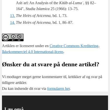
Ashʿarī: An Ana­ly­sis of the
Kitāb al-Lumaʿ
, §§ 82–
164″,
Stu­dia Isla­mi­ca
25 (1966): 13–75.
13.
The Heirs of Avi­cen­na
, bd. 1, 73.
14.
The Heirs of Avi­cen­na
, bd. 1, 86–87.
Artiklen er licenseret under en
Creative Commons Kreditering-
Ikkekommerciel 4.0 International-licens
.
Ønsker du at svare på denne artikel?
Vi mod­ta­ger meget ger­ne kom­men­ta­rer til, kri­tik­ker af og svar på
tid­li­ge­re artik­ler.
Du kan ind­sen­de dit svar via
for­mu­la­ren her
.
Læs også