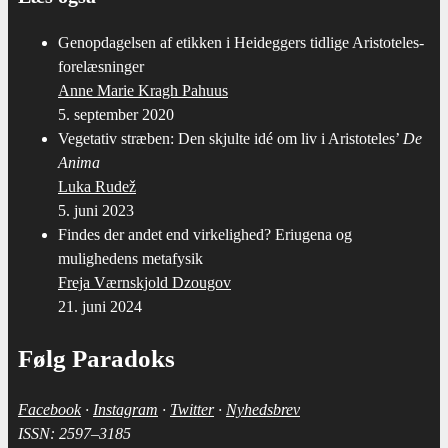
Genopdagelsen af etikken i Heideggers tidlige Aristoteles-
forelæsninger
Anne Marie Kragh Pahuus
5. september 2020
Vegetativ stræben: Den skjulte idé om liv i Aristoteles’
De
Anima
Luka Rudež
5. juni 2023
Findes der andet end virkelighed? Eriugena og
mulighedens metafysik
Freja Værnskjold Dzougov
21. juni 2024
Følg Paradoks
Face­book
·
Ins­ta­gram
·
Twit­ter
·
Nyheds­brev
ISSN: 2597–3185