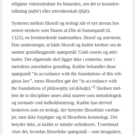
reli­gi­øse videns­struk­tur fra hin­an­den, om det er kor­an­for­
tolk­ning (
taf­sīr
) eller retsvi­den­skab (
fiqh
).
Syn­te­sen mel­lem filo­so­fi og teo­lo­gi når et nyt niveau hos
sene­re tæn­ke­re som Shams al-Dīn al-Samarqandī (d.
1322), en frem­træ­den­de mate­ma­ti­ker, filo­sof og astro­nom.
Han under­stre­ger, at både filo­so­fi og
kalām
kred­ser om de
sam­me grund­læg­gen­de spørgs­mål: Guds essens og attri­
but­ter. Det afgø­ren­de skel lig­ger ikke i emner­ne, men i
meto­dens auto­ri­ta­ti­ve grund­lag.
Kalām
behand­ler dis­se
spørgs­mål “in accor­dan­ce with the foun­da­tions of this reli­
gious law”, mens filo­so­fi­en gør det “in accor­dan­ce with
9
the foun­da­tions of phi­los­op­hy (
al-fals­a­fa
).”
Skel­nen mel­
lem de to disci­pli­ner anses alt­så sna­re­re som meto­do­lo­gisk
og nor­ma­tiv end ind­holds­mæs­sig.
Kalām
kan der­ved
beskri­ves som en teo­lo­gi, der benyt­ter filo­so­fi­ske værk­tø­
jer, men ikke for­plig­ter sig til filo­so­fi­ens kos­mo­lo­gi. Det
bety­der ikke, at
kalām
er min­dre sofi­sti­ke­ret. Tvær­ti­mod
viser det, hvor­dan filo­so­fi­ske spørgs­mål – som årsagslæ­re,