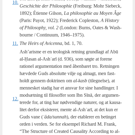
10.
Ges­chi­ch­te der Phi­los­op­hie
(Frei­burg: Mohr Sie­beck,
1892); Étien­ne Gil­son,
La phi­los­op­hie au Moy­en Âge
(Paris: Pay­ot, 1922); Fre­de­ri­ck Cop­le­ston,
A History
of Phi­los­op­hy, vol. 2
(Lon­don: Burns, Oates & Was­h­
bour­ne / Con­ti­nuum, 1946–1975).
11.
The Heirs of Avi­cen­na
, bd. 1, 70.
Ash’arisme er en teo­lo­gisk ret­ning grund­lagt af Abū
al-Ḥasan al-Ashʿarī (d. 936), som søg­te at for­e­ne
ratio­nel argu­men­ta­tion med åben­ba­ret tro. Ret­nin­gen
hæv­de­de Guds abso­lut­te vil­je og almagt, men fast­
holdt gen­nem dok­tri­nen om
al-kasb
(til­eg­nel­se), at
men­ne­sket sta­dig har et ansvar for sine handling­er. I
mod­sæt­ning til filo­sof­fer som Ibn Sīnā, der argu­men­
12.
te­re­de for, at ting har nød­ven­di­ge natu­rer, og at kaus­a­
li­tet der­for eksi­ste­rer, men­te al-Ashʿarī, at det kun er
Guds vane (
ʿāda/sunnah
), der etab­le­rer en betin­get
orden i ver­den. Se for eksem­pel Richard M. Frank,
“The Struc­tu­re of Cre­a­ted Caus­a­li­ty Accor­ding to al-