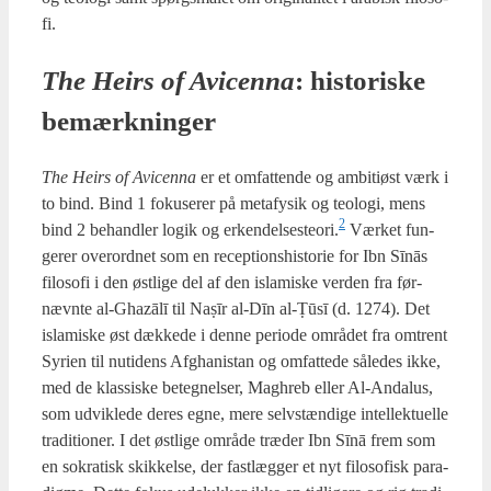
fi.
The Heirs of Avi­cen­na
: histo­ri­ske
bemærk­nin­ger
The Heirs of Avi­cen­na
er et omfat­ten­de og ambi­tiøst værk i
to bind. Bind 1 foku­se­rer på meta­fy­sik og teo­lo­gi, mens
2
bind 2 behand­ler logik og erkendelsesteori.
Vær­ket fun­
ge­rer over­ord­net som en recep­tions­hi­sto­rie for Ibn Sīnās
filo­so­fi i den øst­li­ge del af den isla­mi­ske ver­den fra før­
nævn­te al-Gha­zālī til Naṣīr al-Dīn al-Ṭūsī (d. 1274). Det
isla­mi­ske øst dæk­ke­de i den­ne peri­o­de områ­det fra omtrent
Syri­en til nuti­dens Afg­ha­ni­stan og omfat­te­de såle­des ikke,
med de klas­si­ske beteg­nel­ser, Mag­hreb eller Al-Anda­lus,
som udvik­le­de deres egne, mere selv­stæn­di­ge intel­lek­tu­el­le
tra­di­tio­ner. I det øst­li­ge områ­de træ­der Ibn Sīnā frem som
en sokra­tisk skik­kel­se, der fast­læg­ger et nyt filo­so­fisk para­