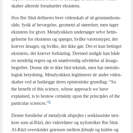
ska­ber alle­re­de for­ud­sæt­ter eksi­stens.
Hos Ibn Sīnā defi­ne­res hver viden­skab af sit gen­stands­om­
rå­de, fysik af bevæ­gel­se, geo­me­tri af stør­rel­ser, men tager
eksi­stens for givet. Meta­fy­sik­ken under­sø­ger sel­ve betin­
gel­ser­ne for eksi­stens og spør­ger, hvil­ke værens­ty­per, der
kræ­ver årsa­ger, og hvil­ke, der ikke gør. Det er kun betin­get
eksi­stens, der kræ­ver for­kla­ring. Der­med und­går han både
en uen­de­lig regres og en unød­ven­dig udvi­del­se af årsags­
be­gre­bet. Den­ne ide er ikke blot tek­nisk, men har meto­do­
lo­gisk betyd­ning. Meta­fy­sik­ken legi­ti­me­rer de andre viden­
ska­ber ved at fast­læg­ge deres epi­ste­mi­ske grund­lag: “So
the bene­fit of this sci­en­ce, who­se appro­ach we have
explai­ned, is to bestow certain­ty upon the prin­cip­les of the
6
par­ti­cu­lar sciences.”
Den­ne for­stå­el­se af meta­fy­sik afspej­les i senklas­si­ske tæn­
ke­re som al-Rāzī, der videre­fø­rer og nyfor­tol­ker Ibn Sīnā.
Al-Rāzī over­skri­der græn­sen mel­lem
fals­a­fa
og
kalām
og