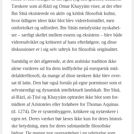
Tæn­ke­re som al-Rāzī og Omar Khayyām viser, at der efter
Ibn Sīnā eksi­ste­re­de en aktiv og kri­tisk filo­so­fisk kul­tur,
hvor tid­li­ge­re ide­er ikke blot blev videre­for­mid­let, men
omfor­tol­ket og udfor­dret. Ibn Sīnās meta­fy­si­ske nyska­bel­
ser – sær­ligt skel­let mel­lem essens og eksi­stens – blev både
vide­re­ud­vik­let og kri­ti­se­ret af hans efter­føl­ge­re, og dis­se
dis­kus­sio­ner er i sig selv udtryk for filo­so­fisk ori­gi­na­li­tet.
Sam­ti­dig er det afgø­ren­de, at den ara­bi­ske tra­di­tion ikke
ale­ne vur­de­res ud fra dens ind­fly­del­se på euro­pæ­isk mid­
delal­der­fi­lo­so­fi, da man­ge af dis­se tæn­ke­re ikke blev over­
sat til lat­in. Den bør også for­stås på egne præ­mis­ser som et
selv­stæn­digt og dyna­misk intel­lek­tu­elt land­skab. Ibn Sīnā,
al-Rāzī, al-Ṭūsī og Khayyām optræ­der ikke blot som for­
mid­le­re af Ari­sto­te­les eller for­lø­be­re for Tho­mas Aqui­nas
(d. 1274). De er system­byg­ge­re, kri­ti­ke­re og nytæn­ke­re i
egen ret. Deres vær­ker bør læses ikke kun for deres histo­ri­
ske betyd­ning, men for deres sub­stan­ti­el­le filo­so­fi­ske
bidrag. De man­ge nye over­sæt­tel­ser i en udgi­vel­se som