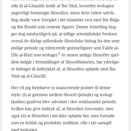
ofte til al-Gha­zālīs kri­tik af Ibn Sīnā, hvor­ef­ter teo­lo­gi­en
angi­ve­ligt fortræng­te filo­so­fi­en, mens dens vide­re udvik­
ling skul­le være fore­gå­et i det isla­mi­ske vest med Ibn Bājja
og Ibn Rus­hd som cen­tra­le figu­rer. Den­ne for­tæl­ling byg­
ger dog sand­syn­lig­vis på, at tid­li­ge ori­en­ta­li­sti­ske for­ske­re
over­så de dår­ligt udfor­ske­de filo­so­fi­ske bidrag fra den sene
øst­li­ge peri­o­de og rubri­ce­re­de græn­se­fi­gu­rer som Fak­hr al-
4
Dīn al-Rāzī som teologer.
At sene­re øst­li­ge filo­sof­fer sjæl­
dent ind­går i frem­stil­lin­ger af filo­so­fi­hi­sto­ri­en, har yder­li­ge­
re bidra­get til ind­tryk­ket af, at filo­so­fi­en ophør­te med Ibn
Sīnā og al-Gha­zālī.
Her vil jeg frem­hæ­ve to nuan­ce­ren­de poin­ter til den­ne
myte: (i) at græn­sen mel­lem filo­so­fi (
fals­a­fa
) og teo­lo­gi
(
kalām
) grad­vist blev udvi­sket i den senklas­si­ske peri­o­de,
hvil­ket kan give ind­tryk af, at filo­so­fi­en for­svin­der, men
også (ii) at filo­so­fi­en i øst ikke ophør­te her, men fort­sat­te
som en kri­tisk og pro­duk­tiv tra­di­tion, ofte i tæt sam­spil
med teo­lo­gi­en.