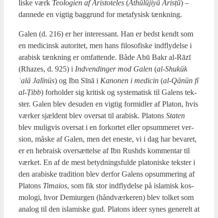
li­ske værk
Teo­lo­gi­en af Ari­sto­te­les
(
Athūlūjiyā Arisṭū
) –
dan­ne­de en vig­tig bag­grund for meta­fy­sisk tænk­ning.
Galen (d. 216) er her inter­es­sant. Han er bedst kendt som
en medi­cinsk auto­ri­tet, men hans filo­so­fi­ske ind­fly­del­se i
ara­bi­sk tænk­ning er omfat­ten­de. Både Abū Bakr al-Rāzī
(Rha­zes, d. 925) i
Ind­ven­din­ger mod Galen
(
al-Shukūk
ʿalā Jalīnūs
) og Ibn Sīnā i
Kano­nen i medi­cin
(
al-Qānūn fī
al-Ṭibb
) for­hol­der sig kri­tisk og syste­ma­tisk til Galens tek­
ster. Galen blev des­u­den en vig­tig for­mid­ler af Pla­ton, hvis
vær­ker sjæl­dent blev over­sat til ara­bi­sk. Pla­tons
Sta­ten
blev mulig­vis over­sat i en for­kor­tet eller opsum­me­ret ver­
sion, måske af Galen, men det ene­ste, vi i dag har beva­ret,
er en hebra­isk over­sæt­tel­se af Ibn Rus­hds kom­men­tar til
vær­ket. En af de mest betyd­nings­ful­de pla­to­ni­ske tek­ster i
den ara­bi­ske tra­di­tion blev der­for Galens opsum­me­ring af
Pla­tons
Timaios
, som fik stor ind­fly­del­se på isla­misk kos­
mo­lo­gi, hvor Demi­ur­gen (hånd­vær­ke­ren) blev tol­ket som
ana­log til den isla­mi­ske gud. Pla­tons ide­er synes gene­relt at