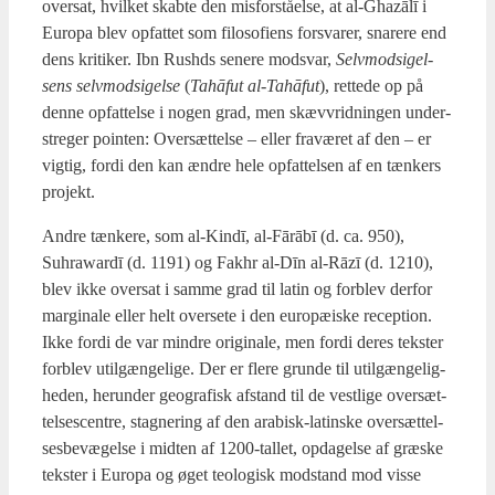
over­sat, hvil­ket skab­te den mis­for­stå­el­se, at al-Gha­zālī i
Euro­pa blev opfat­tet som filo­so­fi­ens for­sva­rer, sna­re­re end
dens kri­ti­ker. Ibn Rus­hds sene­re mod­svar,
Selv­mod­si­gel­
sens selv­mod­si­gel­se
(
Tahā­fut al-Tahā­fut
), ret­te­de op på
den­ne opfat­tel­se i nogen grad, men skævvrid­nin­gen under­
stre­ger poin­ten: Over­sæt­tel­se – eller fra­væ­ret af den – er
vig­tig, for­di den kan ændre hele opfat­tel­sen af en tæn­kers
pro­jekt.
Andre tæn­ke­re, som al-Kindī, al-Fārābī (d. ca. 950),
Suhrawardī (d. 1191) og Fak­hr al-Dīn al-Rāzī (d. 1210),
blev ikke over­sat i sam­me grad til lat­in og for­blev der­for
mar­gi­na­le eller helt over­se­te i den euro­pæ­i­ske recep­tion.
Ikke for­di de var min­dre ori­gi­na­le, men for­di deres tek­ster
for­blev util­gæn­ge­li­ge. Der er fle­re grun­de til util­gæn­ge­lig­
he­den, her­un­der geo­gra­fisk afstand til de vest­li­ge over­sæt­
tel­ses­cen­tre, stag­ne­ring af den ara­bi­sk-lat­in­ske over­sæt­tel­
ses­be­væ­gel­se i mid­ten af 1200-tal­let, opda­gel­se af græ­ske
tek­ster i Euro­pa og øget teo­lo­gisk mod­stand mod vis­se