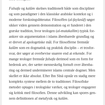
Fals­a­fa
og
kalām
skel­nes tra­di­tio­nelt både som disci­pli­ner
og som para­dig­mer i den klas­si­ske ara­bi­ske kon­tekst og i
moder­ne forsk­nings­lit­te­ra­tur. Filo­sof­fen (
al-faylasūf
) søger
sik­ker viden gen­nem demon­stra­tion og er fun­de­ret i den
græ­ske tra­di­tion, hvor teo­lo­gen (
al-muta­kal­lim
) typisk for­
ank­rer sin argu­men­ta­tion i islams åben­ba­re­de grund­lag og
er dre­vet af apo­lo­ge­ti­ske mål. For filo­sof­fer­ne frem­står
kalām
som en dog­ma­tisk og prak­tisk disci­plin – et tros­for­
svar, der søger at over­be­vi­se sna­re­re end at erken­de. For
man­ge teo­lo­ger frem­står
fals­a­fa
der­i­mod som en form for
hedensk arv, der sæt­ter men­ne­ske­lig for­nuft over åben­ba­
ring og der­med under­mi­ne­rer islams cen­tra­le dog­mer. Men
skel­let er ikke abso­lut. Efter Ibn Sīnā opstår en sta­dig mere
kom­pleks syn­te­se mel­lem de to tra­di­tio­ner. Filo­so­fi­ske
meto­der opta­ges i teo­lo­gi­ske vær­ker, og teo­lo­ger enga­ge­rer
sig kri­tisk med filo­so­fi­en. Den­ne udvik­ling kan spo­res gen­
nem defi­ni­tio­nen af meta­fy­sik og
kalām
.