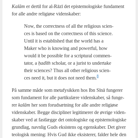
Kalām
er der­til for al-Rāzī det epi­ste­mo­lo­gi­ske fun­da­ment
for alle andre reli­gi­øse viden­ska­ber:
Now, the cor­rect­ness of all the reli­gious sci­en­
ces is based on the cor­rect­ness of this sci­en­ce.
Until it is establis­hed that the world has a
Maker who is knowing and power­ful, how
would it be pos­sib­le for a scrip­tu­ral com­men­
ta­tor, a
ḥadīth
scho­lar, or a jurist to underta­ke
their sci­en­ces? Thus all other reli­gious sci­en­
8
ces need it, but it does not need them.
På sam­me måde som meta­fy­sik­ken hos Ibn Sīnā fun­ge­rer
som fun­da­ment for alle par­ti­ku­læ­re viden­ska­ber, så fun­ge­
rer
kalām
her som for­ud­sæt­ning for alle andre reli­gi­øse
viden­ska­ber. Beg­ge disci­pli­ner legi­ti­me­rer de øvri­ge viden­
ska­ber ved at fast­læg­ge det onto­lo­gi­ske og epi­ste­mo­lo­gi­ske
grund­lag, navn­lig Guds eksi­stens og egen­ska­ber. Det giver
teo­lo­gisk mening: Hvis Gud ikke eksi­ste­rer, fal­der hele den