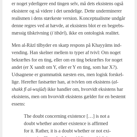
er noget yder­li­ge­re end tin­gen selv, må dets eksi­stens også
eksi­ste­re og så vide­re i det uen­de­li­ge. Det­te under­mi­ne­rer
rea­lis­men i dens stær­ke­ste ver­sion. Kon­cep­tu­a­lis­me und­går
den­ne regres ved at hæv­de, at eksi­stens blot er en begrebs­
mæs­sig til­skriv­ning (
iʿti­bārī
), ikke en onto­lo­gisk rea­li­tet.
Men al-Rāzī til­by­der en skarp respons på Khayyāms ind­
ven­ding. Han skel­ner mel­lem to typer af tvivl: Om noget
bekræf­tes for en ting, eller om en ting bekræf­tes for noget
andet (er X sandt om Y, eller er Y en ting, som har X?).
Udsag­ne­ne er gram­ma­tisk næsten ens, men logisk for­skel­
li­ge. Her­ef­ter fast­sæt­ter han, at tviv­len om eksi­stens (
al-
shakk fī al-wujūd
) ikke hand­ler om, hvor­vidt eksi­stens har
eksi­stens, men om hvor­vidt eksi­stens gæl­der for en bestemt
essens:
The doubt con­cer­ning exi­sten­ce […] is not a
doubt whet­her ano­t­her exi­sten­ce is affir­med
for it. Rat­her, it is a doubt whet­her or not exi­