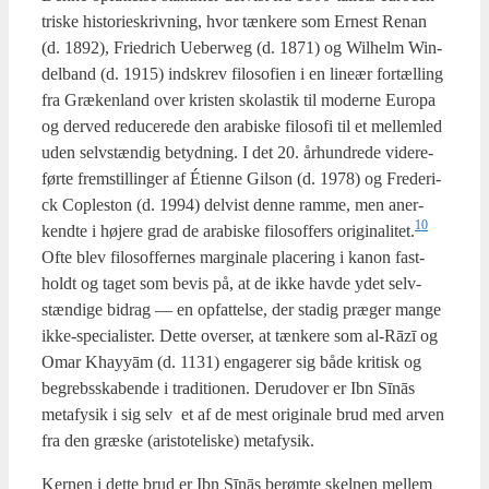
tri­ske histo­ri­eskriv­ning, hvor tæn­ke­re som Erne­st Renan
(d. 1892), Fri­edrich Ueberweg (d. 1871) og Wil­helm Win­
del­band (d. 1915) ind­skrev filo­so­fi­en i en line­ær for­tæl­ling
fra Græken­land over kri­sten sko­la­stik til moder­ne Euro­pa
og der­ved redu­ce­re­de den ara­bi­ske filo­so­fi til et mel­lem­led
uden selv­stæn­dig betyd­ning. I det 20. århund­re­de videre­
før­te frem­stil­lin­ger af Étien­ne Gil­son (d. 1978) og Fre­de­ri­
ck Cop­le­ston (d. 1994) del­vist den­ne ram­me, men aner­
10
kend­te i høje­re grad de ara­bi­ske filo­sof­fers originalitet.
Ofte blev filo­sof­fer­nes mar­gi­na­le pla­ce­ring i kanon fast­
holdt og taget som bevis på, at de ikke hav­de ydet selv­
stæn­di­ge bidrag — en opfat­tel­se, der sta­dig præ­ger man­ge
ikke-spe­ci­a­li­ster. Det­te over­ser, at tæn­ke­re som al-Rāzī og
Omar Khayyām (d. 1131) enga­ge­rer sig både kri­tisk og
begrebs­ska­ben­de i tra­di­tio­nen. Der­u­d­over er Ibn Sīnās
meta­fy­sik i sig selv et af de mest ori­gi­na­le brud med arven
fra den græ­ske (ari­sto­te­li­ske) meta­fy­sik.
Ker­nen i det­te brud er Ibn Sīnās berøm­te skel­nen mel­lem