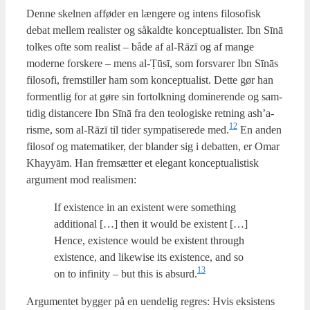
Den­ne skel­nen affø­der en læn­ge­re og intens filo­so­fisk
debat mel­lem rea­li­ster og såkald­te kon­cep­tu­a­li­ster. Ibn Sīnā
tol­kes ofte som rea­list – både af al-Rāzī og af man­ge
moder­ne for­ske­re – mens al-Ṭūsī, som for­sva­rer Ibn Sīnās
filo­so­fi, frem­stil­ler ham som kon­cep­tu­a­list. Det­te gør han
for­ment­lig for at gøre sin for­tolk­ning domi­ne­ren­de og sam­
ti­dig distan­ce­re Ibn Sīnā fra den teo­lo­gi­ske ret­ning ash’a­
12
ris­me, som al-Rāzī til tider sym­pa­ti­se­re­de med.
En anden
filo­sof og mate­ma­ti­ker, der blan­der sig i debat­ten, er Omar
Khayyām. Han frem­sæt­ter et ele­gant kon­cep­tu­a­li­stisk
argu­ment mod rea­lis­men:
If exi­sten­ce in an exi­stent were somet­hing
addi­tio­nal […] then it would be exi­stent […]
Hen­ce, exi­sten­ce would be exi­stent through
exi­sten­ce, and likewi­se its exi­sten­ce, and so
13
on to infi­ni­ty – but this is absurd.
Argu­men­tet byg­ger på en uen­de­lig regres: Hvis eksi­stens