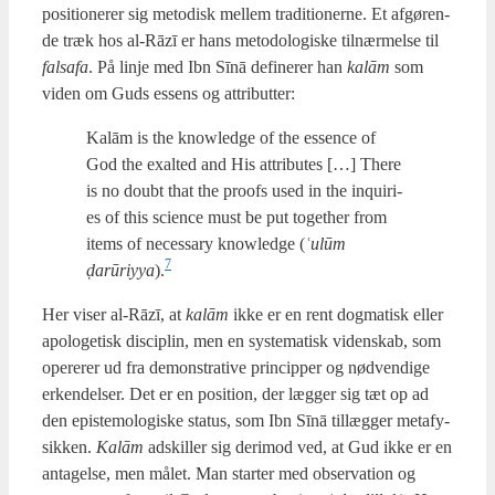
posi­tio­ne­rer sig meto­disk mel­lem tra­di­tio­ner­ne. Et afgø­ren­
de træk hos al-Rāzī er hans meto­do­lo­gi­ske til­nær­mel­se til
fals­a­fa
. På linje med Ibn Sīnā defi­ne­rer han
kalām
som
viden om Guds essens og attri­but­ter:
Kalām is the know­led­ge of the essen­ce of
God the exal­ted and His attri­bu­tes […] The­re
is no doubt that the proofs used in the inqui­ri­
es of this sci­en­ce must be put toget­her from
items of neces­sary know­led­ge (
ʿulūm
7
ḍarūriyya
).
Her viser al-Rāzī, at
kalām
ikke er en rent dog­ma­tisk eller
apo­lo­ge­tisk disci­plin, men en syste­ma­tisk viden­skab, som
ope­re­rer ud fra demon­stra­ti­ve prin­cip­per og nød­ven­di­ge
erken­del­ser. Det er en posi­tion, der læg­ger sig tæt op ad
den epi­ste­mo­lo­gi­ske sta­tus, som Ibn Sīnā til­læg­ger meta­fy­
sik­ken.
Kalām
adskil­ler sig der­i­mod ved, at Gud ikke er en
anta­gel­se, men målet. Man star­ter med obser­va­tion og