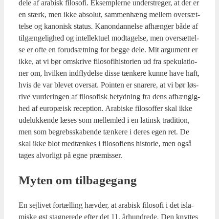
dele af ara­bi­sk filo­so­fi. Eksemp­ler­ne under­stre­ger, at der er
en stærk, men ikke abso­lut, sam­men­hæng mel­lem over­sæt­
tel­se og kano­nisk sta­tus. Kanon­dan­nel­se afhæn­ger både af
til­gæn­ge­lig­hed og intel­lek­tu­el mod­ta­gel­se, men over­sæt­tel­
se er ofte en for­ud­sæt­ning for beg­ge dele. Mit argu­ment er
ikke, at vi bør omskri­ve filo­so­fi­hi­sto­ri­en ud fra spe­ku­la­tio­
ner om, hvil­ken ind­fly­del­se dis­se tæn­ke­re kun­ne have haft,
hvis de var ble­vet over­sat. Poin­ten er sna­re­re, at vi bør løs­
ri­ve vur­de­rin­gen af filo­so­fisk betyd­ning fra dens afhæn­gig­
hed af euro­pæ­isk recep­tion. Ara­bi­ske filo­sof­fer skal ikke
ude­luk­ken­de læses som mel­lem­led i en lat­insk tra­di­tion,
men som begrebs­ska­ben­de tæn­ke­re i deres egen ret. De
skal ikke blot medtæn­kes i filo­so­fi­ens histo­rie, men også
tages alvor­ligt på egne præ­mis­ser.
Myten om til­ba­ge­gang
En sej­li­vet for­tæl­ling hæv­der, at ara­bi­sk filo­so­fi i det isla­
mi­ske øst stag­ne­re­de efter det 11. århund­re­de. Den knyt­tes