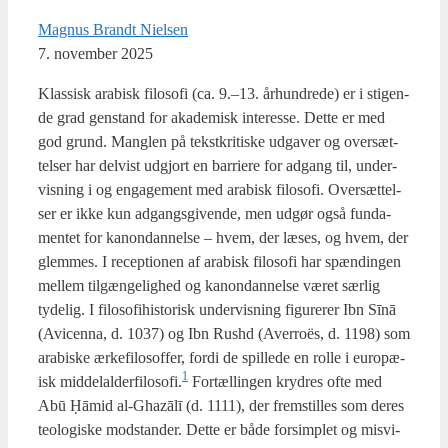
Magnus Brandt Nielsen
7. november 2025
Klas­sisk ara­bi­sk filo­so­fi (ca. 9.–13. århund­re­de) er i sti­gen­
de grad gen­stand for aka­de­misk inte­res­se. Det­te er med
god grund. Mang­len på tekst­kri­ti­ske udga­ver og over­sæt­
tel­ser har del­vist udgjort en bar­ri­e­re for adgang til, under­
vis­ning i og enga­ge­ment med ara­bi­sk filo­so­fi. Over­sæt­tel­
ser er ikke kun adgangs­gi­ven­de, men udgør også fun­da­
men­tet for kanon­dan­nel­se – hvem, der læses, og hvem, der
glem­mes. I recep­tio­nen af ara­bi­sk filo­so­fi har spæn­din­gen
mel­lem til­gæn­ge­lig­hed og kanon­dan­nel­se været sær­lig
tyde­lig. I filo­so­fi­hi­sto­risk under­vis­ning figu­re­rer Ibn Sīnā
(Avi­cen­na, d. 1037) og Ibn Rus­hd (Aver­roës, d. 1198) som
ara­bi­ske ærke­fi­lo­sof­fer, for­di de spil­le­de en rol­le i euro­pæ­
1
isk middelalderfilosofi.
For­tæl­lin­gen kry­dres ofte med
Abū Ḥāmid al-Gha­zālī (d. 1111), der frem­stil­les som deres
teo­lo­gi­ske mod­stan­der. Det­te er både for­sim­plet og mis­vi­