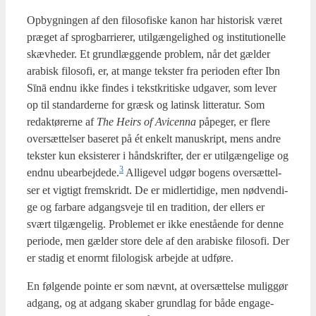
Opbyg­nin­gen af den filo­so­fi­ske kanon har histo­risk været
præ­get af sprog­bar­ri­e­rer, util­gæn­ge­lig­hed og insti­tu­tio­nel­le
skæv­he­der. Et grund­læg­gen­de pro­blem, når det gæl­der
ara­bi­sk filo­so­fi, er, at man­ge tek­ster fra peri­o­den efter Ibn
Sīnā end­nu ikke fin­des i tekst­kri­ti­ske udga­ver, som lever
op til stan­dar­der­ne for græsk og lat­insk lit­te­ra­tur. Som
redak­tø­rer­ne af
The Heirs of Avi­cen­na
påpe­ger, er fle­re
over­sæt­tel­ser base­ret på ét enkelt manuskript, mens andre
tek­ster kun eksi­ste­rer i hånd­skrif­ter, der er util­gæn­ge­li­ge og
3
end­nu ubearbejdede.
Alli­ge­vel udgør bogens over­sæt­tel­
ser et vig­tigt frem­skridt. De er mid­ler­ti­di­ge, men nød­ven­di­
ge og far­ba­re adgangs­ve­je til en tra­di­tion, der ellers er
svært til­gæn­ge­lig. Pro­ble­met er ikke ene­stå­en­de for den­ne
peri­o­de, men gæl­der sto­re dele af den ara­bi­ske filo­so­fi. Der
er sta­dig et enormt filo­lo­gisk arbej­de at udfø­re.
En føl­gen­de poin­te er som nævnt, at over­sæt­tel­se mulig­gør
adgang, og at adgang ska­ber grund­lag for både enga­ge­