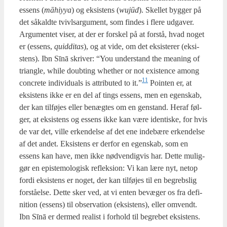
essens (
māhiyya
) og eksi­stens (
wujūd
). Skel­let byg­ger på
det såkald­te tvivls­ar­gu­ment, som fin­des i fle­re udga­ver.
Argu­men­tet viser, at der er for­skel på at for­stå, hvad noget
er (essens,
quid­di­tas
), og at vide, om det eksi­ste­rer (eksi­
stens). Ibn Sīnā skri­ver: “You under­stand the mea­ning of
tri­ang­le, whi­le doub­ting whet­her or not exi­sten­ce among
11
con­cre­te indi­vi­du­als is attri­bu­ted to it.”
Poin­ten er, at
eksi­stens ikke er en del af tings essens, men en egen­skab,
der kan til­fø­jes eller benæg­tes om en gen­stand. Her­af føl­
ger, at eksi­stens og essens ikke kan være iden­ti­ske, for hvis
de var det, vil­le erken­del­se af det ene inde­bæ­re erken­del­se
af det andet. Eksi­stens er der­for en egen­skab, som en
essens kan have, men ikke nød­ven­dig­vis har. Det­te mulig­
gør en epi­ste­mo­lo­gisk reflek­sion: Vi kan lære nyt, net­op
for­di eksi­stens er noget, der kan til­fø­jes til en begrebs­lig
for­stå­el­se. Det­te sker ved, at vi enten bevæ­ger os fra defi­
ni­tion (essens) til obser­va­tion (eksi­stens), eller omvendt.
Ibn Sīnā er der­med rea­list i for­hold til begre­bet eksi­stens.