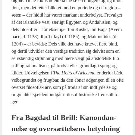
dig­me. Det­te fokus ude­luk­ker ikke en tid­li­ge­re og rig tra­di­
tion, men det ret­ter blik­ket mod en peri­o­de og en region –
østen – der hidtil har været mar­kant under­be­lyst. Fra­val­get
af det isla­mi­ske vest, sær­ligt Egyp­ten og Anda­lu­si­en, og
dets filo­sof­fer – for eksem­pel Ibn Rus­hd, Ibn Bājja (Avem­
pa­ce, d. 1138), Ibn Ṭufayl (d. 1185), og Mai­mo­ni­des (d.
1204) – er bevidst: Dels vil­le det have kræ­vet fle­re bind,
og der­til udvik­ler den vest­li­ge tra­di­tion sig del­vist som en
selv­stæn­dig strøm­ning med mere vægt på ari­sto­te­lisk filo­
so­fi og ratio­na­lis­me, på trods fæl­les grund­lag i sprog og
kil­der. Udvæl­gel­sen i
The Heirs of Avi­cen­na
er der­for både
vel­be­grun­det og frugt­bar, da den åbner adgan­gen til en ofte
over­set filo­so­fisk arv, som på trods af sin ind­fly­del­se og
ori­gi­na­li­tet sjæl­dent ind­går i filo­so­fi­hi­sto­ri­ske frem­stil­lin­
ger.
Fra Bag­dad til Brill: Kanon­dan­
nel­se og over­sæt­tel­sens betyd­ning