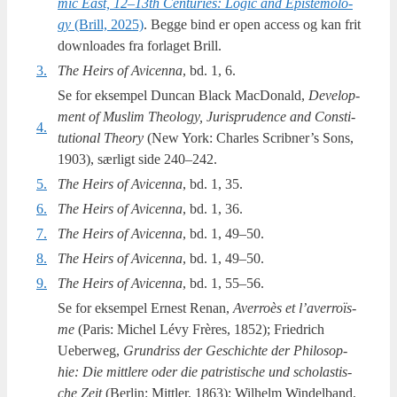
mic East, 12–13th Cen­turi­es: Logic and Epi­ste­mo­lo­
gy
(Brill, 2025)
. Beg­ge bind er open access og kan frit
down­lo­a­des fra for­la­get Brill.
3.
The Heirs of Avi­cen­na
, bd. 1, 6.
Se for eksem­pel Dun­can Bla­ck Mac­Do­nald,
Deve­l­op­
ment of Mus­lim The­o­lo­gy, Juris­pr­u­den­ce and Con­sti­
4.
tu­tio­nal The­ory
(New York: Char­les Scrib­ner’s Sons,
1903), sær­ligt side 240–242.
5.
The Heirs of Avi­cen­na
, bd. 1, 35.
6.
The Heirs of Avi­cen­na
, bd. 1, 36.
7.
The Heirs of Avi­cen­na
, bd. 1, 49–50.
8.
The Heirs of Avi­cen­na
, bd. 1, 49–50.
9.
The Heirs of Avi­cen­na
, bd. 1, 55–56.
Se for eksem­pel Erne­st Renan,
Aver­roès et l’a­ver­roïs­
me
(Paris: Michel Lévy Frères, 1852); Fri­edrich
Ueberweg,
Grun­driss der Ges­chi­ch­te der Phi­los­op­
hie: Die mitt­le­re oder die patri­sti­s­che und scho­la­sti­s­
che Zeit
(Ber­lin: Mitt­ler, 1863); Wil­helm Win­del­band,