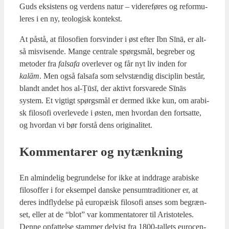
Guds eksi­stens og ver­dens natur – videre­fø­res og refor­mu­
le­res i en ny, teo­lo­gisk kon­tekst.
At påstå, at filo­so­fi­en for­svin­der i øst efter Ibn Sīnā, er alt­
så mis­vi­sen­de. Man­ge cen­tra­le spørgs­mål, begre­ber og
meto­der fra
fals­a­fa
over­le­ver og får nyt liv inden for
kalām
. Men også fals­a­fa som selv­stæn­dig disci­plin består,
blandt andet hos al-Ṭūsī, der aktivt for­sva­re­de Sīnās
system. Et vig­tigt spørgs­mål er der­med ikke kun, om ara­bi­
sk filo­so­fi over­le­ve­de i østen, men hvor­dan den fort­sat­te,
og hvor­dan vi bør for­stå dens ori­gi­na­li­tet.
Kom­men­ta­rer og nytænk­ning
En almin­de­lig begrun­del­se for ikke at ind­dra­ge ara­bi­ske
filo­sof­fer i for eksem­pel dan­ske pensum­tra­di­tio­ner er, at
deres ind­fly­del­se på euro­pæ­isk filo­so­fi anses som begræn­
set, eller at de “blot” var kom­men­ta­to­rer til Ari­sto­te­les.
Den­ne opfat­tel­se stam­mer del­vist fra 1800-tal­lets euro­cen­