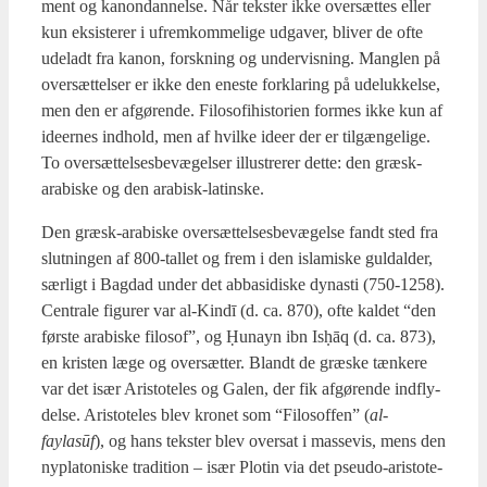
ment og kanon­dan­nel­se. Når tek­ster ikke over­sæt­tes eller
kun eksi­ste­rer i ufrem­kom­me­li­ge udga­ver, bli­ver de ofte
ude­ladt fra kanon, forsk­ning og under­vis­ning. Mang­len på
over­sæt­tel­ser er ikke den ene­ste for­kla­ring på ude­luk­kel­se,
men den er afgø­ren­de. Filo­so­fi­hi­sto­ri­en for­mes ikke kun af
ide­er­nes ind­hold, men af hvil­ke ide­er der er til­gæn­ge­li­ge.
To over­sæt­tel­ses­be­væ­gel­ser illu­stre­rer det­te: den græsk-
ara­bi­ske og den ara­bi­sk-lat­in­ske.
Den græsk-ara­bi­ske over­sæt­tel­ses­be­væ­gel­se fandt sted fra
slut­nin­gen af 800-tal­let og frem i den isla­mi­ske gul­dal­der,
sær­ligt i Bag­dad under det abba­si­di­ske dyna­sti (750‑1258).
Cen­tra­le figu­rer var al-Kindī (d. ca. 870), ofte kal­det “den
før­ste ara­bi­ske filo­sof”, og Ḥunayn ibn Isḥāq (d. ca. 873),
en kri­sten læge og over­sæt­ter. Blandt de græ­ske tæn­ke­re
var det især Ari­sto­te­les og Galen, der fik afgø­ren­de ind­fly­
del­se. Ari­sto­te­les blev kro­net som “Filo­sof­fen” (
al-
faylasūf
), og hans tek­ster blev over­sat i mas­se­vis, mens den
nyp­la­to­ni­ske tra­di­tion – især Plo­tin via det pseu­do-ari­sto­te­