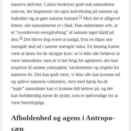
mas­si­ve akti­vi­tet. Cafa­ro beskri­ver godt nok natu­ra­li­sten
som en, der begræn­ser sin egen ind­virk­ning på natu­ren og
33
fra­hol­der sig at gøre natu­ren fortræd.
Men det er alli­ge­vel
let­te­re, når natu­ra­li­ster­ne er i fåtal. Han indrøm­mer selv, at
et “over­dre­vent ener­gi­for­brug” af natu­ren tager hårdt på
34
den.
Det bli­ver dog svært at und­gå, hvis en til­pas stor
mæng­de skal ud i sam­me mæng­de natur. En løs­ning kun­ne
være at løs­ne for de skrap­pe krav: at vi ikke alle behø­ver at
være natu­ra­li­ster, men at vi har brug for agi­ta­to­rer, der kan
inspi­re­re til sam­me ydmyg­hed, værds­æt­tel­se og respekt for
natu­rens liv. Det kan godt være, vi ikke alle kan kom­me ud
og ople­ve natu­rens vidun­de­re, men med hjælp fra de
“ægte” natu­ra­li­ster kan vi kom­me lidt tæt­te­re på, og det
kan for­hå­bent­lig træ­ne de dyder, som er nød­ven­di­ge for at
være bære­dyg­ti­ge.
Afhol­den­hed og agens i Antro­po­
cæn