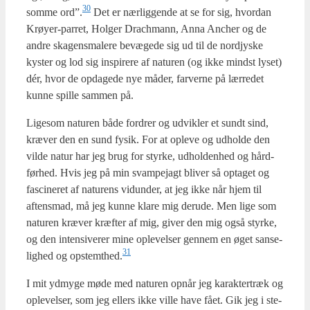
30
som­me ord”.
Det er nær­lig­gen­de at se for sig, hvor­dan
Krøy­er-par­ret, Hol­ger Dra­ch­mann, Anna Ancher og de
andre ska­gens­ma­le­re bevæ­ge­de sig ud til de nord­jy­ske
kyster og lod sig inspi­re­re af natu­ren (og ikke mindst lyset)
dér, hvor de opda­ge­de nye måder, far­ver­ne på lær­re­det
kun­ne spil­le sam­men på.
Lige­som natu­ren både for­drer og udvik­ler et sundt sind,
kræ­ver den en sund fysik. For at ople­ve og udhol­de den
vil­de natur har jeg brug for styr­ke, udhol­den­hed og hård­
før­hed. Hvis jeg på min svam­pej­agt bli­ver så opta­get og
fasci­ne­ret af natu­rens vidun­der, at jeg ikke når hjem til
aftens­mad, må jeg kun­ne kla­re mig der­u­de. Men lige som
natu­ren kræ­ver kræf­ter af mig, giver den mig også styr­ke,
og den inten­si­ve­rer mine ople­vel­ser gen­nem en øget san­se­
31
lig­hed og opstemthed.
I mit ydmy­ge møde med natu­ren opnår jeg karak­ter­træk og
ople­vel­ser, som jeg ellers ikke vil­le have fået. Gik jeg i ste­