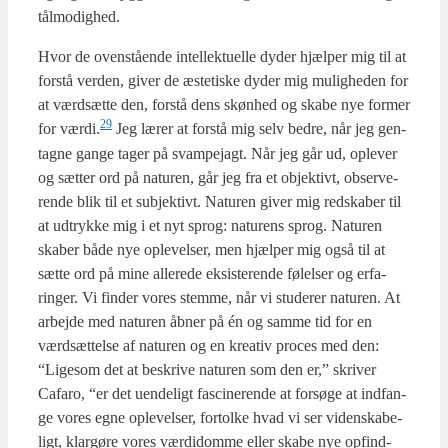
tål­mo­dig­hed.
Hvor de oven­stå­en­de intel­lek­tu­el­le dyder hjæl­per mig til at
for­stå ver­den, giver de æste­ti­ske dyder mig mulig­he­den for
at værds­æt­te den, for­stå dens skøn­hed og ska­be nye for­mer
29
for værdi.
Jeg lærer at for­stå mig selv bed­re, når jeg gen­
tag­ne gan­ge tager på svam­pej­agt. Når jeg går ud, ople­ver
og sæt­ter ord på natu­ren, går jeg fra et objek­tivt, obser­ve­
ren­de blik til et sub­jek­tivt. Natu­ren giver mig red­ska­ber til
at udtryk­ke mig i et nyt sprog: natu­rens sprog. Natu­ren
ska­ber både nye ople­vel­ser, men hjæl­per mig også til at
sæt­te ord på mine alle­re­de eksi­ste­ren­de følel­ser og erfa­
ring­er. Vi fin­der vores stem­me, når vi stu­de­rer natu­ren. At
arbej­de med natu­ren åbner på én og sam­me tid for en
værds­æt­tel­se af natu­ren og en kre­a­tiv pro­ces med den:
“Lige­som det at beskri­ve natu­ren som den er,” skri­ver
Cafa­ro, “er det uen­de­ligt fasci­ne­ren­de at for­sø­ge at ind­fan­
ge vores egne ople­vel­ser, for­tol­ke hvad vi ser viden­ska­be­
ligt, klar­gø­re vores vær­di­dom­me eller ska­be nye opfind­