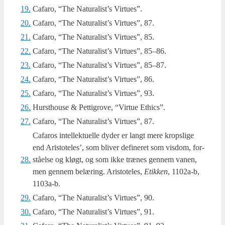
19.
Cafaro, “The Natu­ra­list’s Virtues”.
20.
Cafaro, “The Natu­ra­list’s Vir­tu­es”, 87.
21.
Cafaro, “The Natu­ra­list’s Vir­tu­es”, 85.
22.
Cafaro, “The Natu­ra­list’s Vir­tu­es”, 85–86.
23.
Cafaro, “The Natu­ra­list’s Vir­tu­es”, 85–87.
24.
Cafaro, “The Natu­ra­list’s Vir­tu­es”, 86.
25.
Cafaro, “The Natu­ra­list’s Vir­tu­es”, 93.
26.
Hursthouse & Pet­ti­grove, “Vir­tue Ethics”.
27.
Cafaro, “The Natu­ra­list’s Vir­tu­es”, 87.
Cafaros intel­lek­tu­el­le dyder er langt mere krops­li­ge
end Ari­sto­te­les’, som bli­ver defi­ne­ret som vis­dom, for­
28.
stå­el­se og kløgt, og som ikke træ­nes gen­nem vanen,
men gen­nem belæ­ring. Ari­sto­te­les,
Etik­ken
, 1102a‑b,
1103a‑b.
29.
Cafaro, “The Natu­ra­list’s Vir­tu­es”, 90.
30.
Cafaro, “The Natu­ra­list’s Vir­tu­es”, 91.