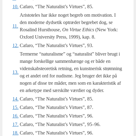
10.
Cafaro, “The Natu­ra­list’s Vir­tu­es”, 85.
Aristoteles har ikke noget begreb om moti­va­tion. I
den moder­ne dyds­etik optræ­der begre­bet dog, se
11.
Rosa­lind Hurst­hou­se,
On Vir­tue Eth­ics
(New York:
Oxford Uni­ver­si­ty Press, 1999), kap. 8.
12.
Cafaro, “The Natu­ra­list’s Vir­tu­es”, 93.
Termerne “natu­ra­lis­me” og “natu­ra­list” bli­ver brugt i
man­ge for­skel­li­ge sam­men­hæn­ge og er både en
viden­sk­ab­ste­o­re­tisk ret­ning, en kunst­ne­risk strøm­ning
13.
og et andet ord for nudis­me. Jeg bru­ger det ikke på
nogen af dis­se tre måder, men som en karak­te­ri­stik af
en arke­ty­pe med sær­skil­te vær­di­er og dyder.
14.
Cafaro, “The Natu­ra­list’s Vir­tu­es”, 85.
15.
Cafaro, “The Natu­ra­list’s Vir­tu­es”, 87.
16.
Cafaro, “The Natu­ra­list’s Vir­tu­es”, 96.
17.
Cafaro, “The Natu­ra­list’s Vir­tu­es”, 95–96.
18.
Cafaro, “The Natu­ra­list’s Vir­tu­es”, 96.