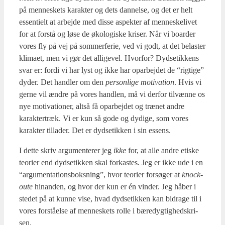
på men­ne­skets karak­ter og dets dan­nel­se, og det er helt
essen­ti­elt at arbej­de med dis­se aspek­ter af men­ne­ske­li­vet
for at for­stå og løse de øko­lo­gi­ske kri­ser. Når vi boar­der
vores fly på vej på som­mer­fe­rie, ved vi godt, at det bela­ster
kli­ma­et, men vi gør det alli­ge­vel. Hvor­for? Dyd­se­tik­kens
svar er: for­di vi har lyst og ikke har opar­bej­det de “rig­ti­ge”
dyder. Det hand­ler om den
per­son­li­ge moti­va­tion
. Hvis vi
ger­ne vil ændre på vores hand­len, må vi der­for til­væn­ne os
nye moti­va­tio­ner, alt­så få opar­bej­det og træ­net andre
karak­ter­træk. Vi er kun så gode og dydi­ge, som vores
karak­ter til­la­der. Det er dyds­etik­ken i sin essens.
I det­te skriv argu­men­te­rer jeg
ikke
for, at alle andre eti­ske
teo­ri­er end dyds­etik­ken skal for­ka­stes. Jeg er ikke ude i en
“argu­men­ta­tions­boks­ning”, hvor teo­ri­er for­sø­ger at
kno­ck­
ou­te
hin­an­den, og hvor der kun er én vin­der. Jeg håber i
ste­det på at kun­ne vise, hvad dyds­etik­ken kan bidra­ge til i
vores for­stå­el­se af men­ne­skets rol­le i bære­dyg­tig­heds­kri­
sen.