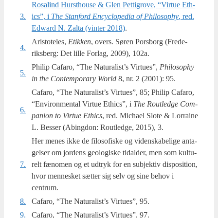
Rosa­lind Hurst­hou­se & Glen Pet­ti­grove, “Vir­tue Eth­
3.
ics”, i
The Stan­ford Encycl­ope­dia of Phi­los­op­hy
, red.
Edward N. Zal­ta (vin­ter 2018)
.
Aristoteles,
Etik­ken
, overs. Søren Pors­borg (Fre­de­
4.
riks­berg: Det lil­le For­lag, 2009), 102a.
Philip Cafa­ro, “The Natu­ra­list’s Vir­tu­es”,
Phi­los­op­hy
5.
in the Con­tem­porary World
8, nr. 2 (2001): 95.
Cafaro, “The Natu­ra­list’s Vir­tu­es”, 85; Phi­lip Cafa­ro,
“Environ­men­tal Vir­tue Eth­ics”, i
The Rout­led­ge Com­
6.
pa­ni­on to Vir­tue Eth­ics
, red. Micha­el Slo­te & Lor­rai­ne
L. Bes­ser (Abing­don: Rout­led­ge, 2015), 3.
Her menes ikke de filo­so­fi­ske og viden­ska­be­li­ge anta­
gel­ser om jor­dens geo­lo­gi­ske tidal­der, men som kul­tu­
7.
relt fæno­men og et udtryk for en sub­jek­tiv dis­po­si­tion,
hvor men­ne­sket sæt­ter sig selv og sine behov i
centrum.
8.
Cafaro, “The Natu­ra­list’s Vir­tu­es”, 95.
9.
Cafaro, “The Natu­ra­list’s Vir­tu­es”, 97.