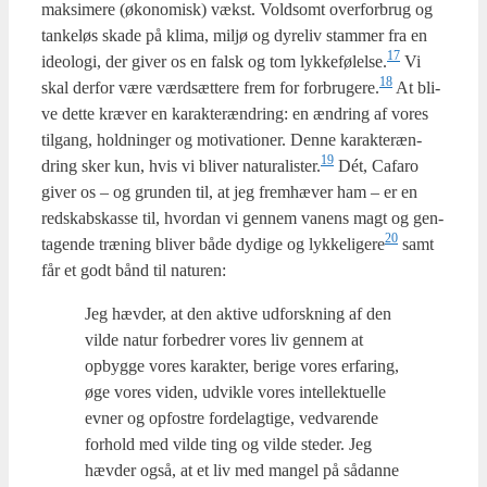
mak­si­me­re (øko­no­misk) vækst. Vold­somt over­for­brug og
tan­ke­løs ska­de på kli­ma, mil­jø og dyre­liv stam­mer fra en
17
ide­o­lo­gi, der giver os en falsk og tom lykkefølelse.
Vi
18
skal der­for være værds­æt­te­re frem for forbrugere.
At bli­
ve det­te kræ­ver en karak­teræn­dring: en ændring af vores
til­gang, hold­nin­ger og moti­va­tio­ner. Den­ne karak­teræn­
19
dring sker kun, hvis vi bli­ver naturalister.
Dét, Cafa­ro
giver os – og grun­den til, at jeg frem­hæ­ver ham – er en
red­skabs­kas­se til, hvor­dan vi gen­nem vanens magt og gen­
20
ta­gen­de træ­ning bli­ver både dydi­ge og lykkeligere
samt
får et godt bånd til natu­ren:
Jeg hæv­der, at den akti­ve udforsk­ning af den
vil­de natur for­bed­rer vores liv gen­nem at
opbyg­ge vores karak­ter, beri­ge vores erfa­ring,
øge vores viden, udvik­le vores intel­lek­tu­el­le
evner og opfo­stre for­del­ag­ti­ge, ved­va­ren­de
for­hold med vil­de ting og vil­de ste­der. Jeg
hæv­der også, at et liv med man­gel på sådan­ne