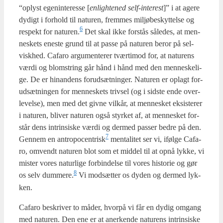
“oplyst egen­in­te­res­se [
enligh­te­ned self-inte­r­est
]” i at age­re
dydigt i for­hold til natu­ren, frem­mes mil­jø­be­skyt­tel­se og
6
respekt for naturen.
Det skal ikke for­stås såle­des, at men­
ne­skets ene­ste grund til at pas­se på natu­ren beror på sel­
visk­hed. Cafa­ro argu­men­te­rer tvær­ti­mod for, at natu­rens
vær­di og blom­string går hånd i hånd med den men­ne­ske­li­
ge. De er hin­an­dens for­ud­sæt­nin­ger. Natu­ren er oplagt for­
ud­sæt­nin­gen for men­ne­skets triv­sel (og i sid­ste ende over­
le­vel­se), men med det giv­ne vil­kår, at men­ne­sket eksi­ste­rer
i natu­ren, bli­ver natu­ren også styr­ket af, at men­ne­sket for­
står dens intrin­si­ske vær­di og der­med pas­ser bed­re på den.
7
Gen­nem en antropocentrisk
men­ta­li­tet ser vi, iføl­ge Cafa­
ro, omvendt natu­ren blot som et mid­del til at opnå lyk­ke, vi
mister vores natur­li­ge for­bin­del­se til vores histo­rie og gør
8
os selv dummere.
Vi mod­sæt­ter os dyden og der­med lyk­
ken.
Cafa­ro beskri­ver to måder, hvor­på vi får en dydig omgang
med natu­ren. Den ene er at aner­ken­de natu­rens intrin­si­ske