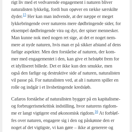
rigt liv med et ved­va­ren­de enga­ge­ment i natu­ren bli­ver
natu­ra­li­sten lyk­ke­lig, for­di hun opø­ver en ræk­ke sær­skil­te
15
dyder.
Her kan man ind­ven­de, at der næp­pe er meget
lyk­ke­brin­gen­de over natu­rens mere død­brin­gen­de sider, for
eksem­pel død­brin­gen­de vira og dyr, der spi­ser men­ne­sker.
Man kun­ne nok med nogen ret sige, at det er noget nem­
me­re at nyde natu­ren, hvis man er på sik­ker afstand af dens
far­li­ge aspek­ter. Men den for­stå­el­se af natu­ren, der kom­
mer med enga­ge­men­tet i den, kan give et hel­støbt frem for
et idyl­li­se­ret bil­le­de. Det er ikke kun den smuk­ke, men
også den far­li­ge og destruk­ti­ve side af natu­ren, natu­ra­li­sten
vil pas­se på. For natu­ra­li­sten ved, at alt i natu­ren spil­ler en
rol­le og ind­går i et livs­be­tin­gen­de kredsløb.
Cafa­ros for­stå­el­se af natu­ra­li­sten byg­ger på en kapi­ta­lis­me-
og for­bru­geris­me­kri­tisk indstil­ling, hvor natu­rens rig­dom­
16
me er langt vig­ti­ge­re end øko­no­misk rigdom.
At for­bløf­
fes over natu­ren, enga­ge­re sig i den og pås­køn­ne den er
noget af det vig­tig­ste, vi kan gøre – ikke at gene­re­re og