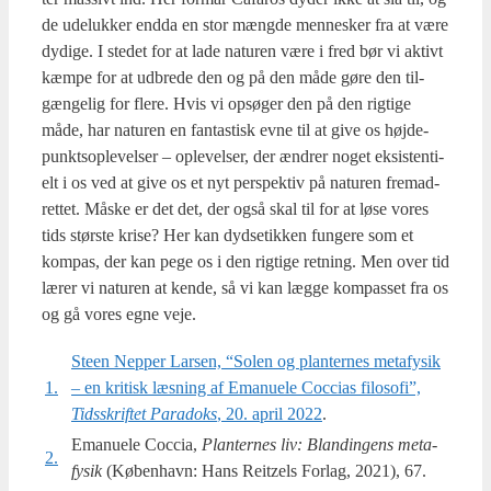
de ude­luk­ker end­da en stor mæng­de men­ne­sker fra at være
dydi­ge. I ste­det for at lade natu­ren være i fred bør vi aktivt
kæm­pe for at udbre­de den og på den måde gøre den til­
gæn­ge­lig for fle­re. Hvis vi opsø­ger den på den rig­ti­ge
måde, har natu­ren en fan­ta­stisk evne til at give os høj­de­
punkt­s­op­le­vel­ser – ople­vel­ser, der ændrer noget eksi­sten­ti­
elt i os ved at give os et nyt per­spek­tiv på natu­ren fremad­
ret­tet. Måske er det det, der også skal til for at løse vores
tids stør­ste kri­se? Her kan dyds­etik­ken fun­ge­re som et
kom­pas, der kan pege os i den rig­ti­ge ret­ning. Men over tid
lærer vi natu­ren at ken­de, så vi kan læg­ge kom­pas­set fra os
og gå vores egne veje.
Ste­en Nep­per Lar­sen, “Solen og plan­ter­nes meta­fy­sik
1.
– en kri­tisk læs­ning af Ema­nu­e­le Coc­ci­as filo­so­fi”,
Tids­skrif­tet Para­doks
, 20. april 2022
.
Emanuele Coc­cia,
Plan­ter­nes liv: Blan­din­gens meta­
2.
fy­sik
(Køben­havn: Hans Reitzels For­lag, 2021), 67.