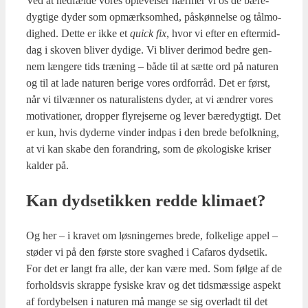
Ved at ned­fæl­de vores ople­vel­ser nær­mer vi os de bære­
dyg­ti­ge dyder som opmærk­som­hed, pås­køn­nel­se og tål­mo­
dig­hed. Det­te er ikke et
quick fix
, hvor vi efter en efter­mid­
dag i sko­ven bli­ver dydi­ge. Vi bli­ver der­i­mod bed­re gen­
nem læn­ge­re tids træ­ning – både til at sæt­te ord på natu­ren
og til at lade natu­ren beri­ge vores ord­for­råd. Det er først,
når vi til­væn­ner os natu­ra­li­stens dyder, at vi ændrer vores
moti­va­tio­ner, drop­per fly­rej­ser­ne og lever bære­dyg­tigt. Det
er kun, hvis dyder­ne vin­der ind­pas i den bre­de befolk­ning,
at vi kan ska­be den for­an­dring, som de øko­lo­gi­ske kri­ser
kal­der på.
Kan dyds­etik­ken red­de kli­ma­et?
Og her – i kra­vet om løs­nin­ger­nes bre­de, fol­ke­li­ge appel –
stø­der vi på den før­ste sto­re svag­hed i Cafa­ros dyds­etik.
For det er langt fra alle, der kan være med. Som føl­ge af de
for­holds­vis skrap­pe fysi­ske krav og det tids­mæs­si­ge aspekt
af for­dy­bel­sen i natu­ren må man­ge se sig over­ladt til det