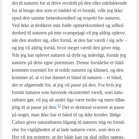
det til natu­ren for at dri­ve rov­drift på den eller ude­luk­ken­de
for at bru­ge den som et mid­del til et for­mål, vil­le jeg ikke
opnå den sam­me betænksom­hed og respekt for natu­ren.
Ved ikke at dedi­ke­re min ful­de opmærk­som­hed og udhol­
den­hed til natu­ren på min svam­pej­agt vil jeg aldrig ople­ve,
når den ændrer sig, eller for­stå, at den har vær­di i sig selv –
og jeg vil aldrig for­stå, hvor meget vær­di den giver mig.
Når jeg har ople­vet natu­ren så dybt og inder­ligt, for­står jeg
natu­ren på dens egne præ­mis­ser. Den­ne for­stå­el­se er fuld­
kom­men essen­ti­el for at red­de natu­ren og kli­ma­et, og den
kom­mer af, at vi har dan­net et bånd til natu­ren – et bånd,
der er afgø­ren­de for, at jeg vil pas­se på den. For hvis jeg
for­står natu­ren som haven­de eksi­sten­ti­el vær­di, som natu­
ra­li­sten gør, vil jeg alt andet lige være bed­re og mere til­bø­
32
je­lig til at pas­se på den.
Det er der­i­mod svæ­re­re at pas­se
på noget, man ikke har et bånd til og ikke ken­der. Iføl­ge
Cafa­ro giver natu­ra­li­stens til­gang til natu­ren mig en for­stå­
el­se for vig­tig­he­den af at lade natu­ren være, som den er.
Her vil jeg poin­te­re, at der både kan og skal stil­les spørgs­