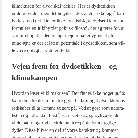
kli­ma­kri­sen for alvor skal tack­les. Her er dyds­etik­ken
under­ud­vik­let, men det bety­der ikke, at den ikke også kan
lyk­kes med det. Det er ikke ure­a­li­stisk, at dyds­etik­ken kan
for­mu­le­re en fuld­byr­det poli­tisk filo­so­fi, der agi­te­rer for, at
sam­fund og dets lede­re opar­bej­der bære­dyg­ti­ge dyder. I
mine øjne er der et latent poten­ti­a­le i dyds­etik­ken, som vil­
le være oplagt at vide­re­ud­vik­le.
Vej­en frem for dyds­etik­ken – og
kli­ma­kam­pen
Hvor­dan løser vi kli­ma­kri­sen? Der fin­des ikke noget
quick
fix
, men ikke desto min­dre giver Cafa­ro og dyds­etik­ken os
red­ska­ber til at kom­me tæt­te­re på. Ved at gøre som natu­ra­
li­sten og udfor­ske, for­stå, værds­æt­te og sprog­lig­gø­re den
vil­de natur tager vi et skridt tæt­te­re på de bære­dyg­ti­ge
dyder. Dis­se bli­ver en del af vores karak­ter og kom­mer
der­med til at age­re udgangs­punkt for frem­ti­dig hand­len.