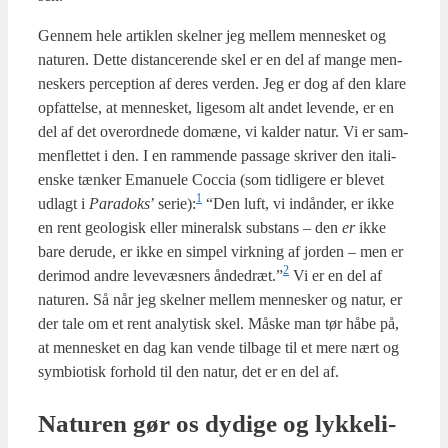
Gen­nem hele artik­len skel­ner jeg mel­lem men­ne­sket og
natu­ren. Det­te distan­ce­ren­de skel er en del af man­ge men­
ne­skers per­cep­tion af deres ver­den. Jeg er dog af den kla­re
opfat­tel­se, at men­ne­sket, lige­som alt andet leven­de, er en
del af det over­ord­ne­de domæ­ne, vi kal­der natur. Vi er sam­
men­flet­tet i den. I en ram­men­de pas­sa­ge skri­ver den ita­li­
en­ske tæn­ker Ema­nu­e­le Coc­cia (som tid­li­ge­re er ble­vet
1
udlagt i
Para­doks
’ serie):
“Den luft, vi indån­der, er ikke
en rent geo­lo­gisk eller mine­ralsk sub­stans – den
er
ikke
bare der­u­de, er ikke en sim­pel virk­ning af jor­den – men er
2
der­i­mod andre leve­væs­ners åndedræt.”
Vi er en del af
natu­ren. Så når jeg skel­ner mel­lem men­ne­sker og natur, er
der tale om et rent ana­ly­tisk skel. Måske man tør håbe på,
at men­ne­sket en dag kan ven­de til­ba­ge til et mere nært og
sym­bi­o­tisk for­hold til den natur, det er en del af.
Natu­ren gør os dydi­ge og lyk­ke­li­