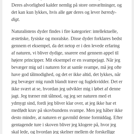
Deres alvor­lig­hed kal­der nem­lig på sto­re omvælt­nin­ger, og
det kan kun lyk­kes, hvis alle gør deres og lever
bære­dy­
digt
.
Natu­ra­li­stens dyder fin­des i fire kate­go­ri­er: intel­lek­tu­el­le,
æste­ti­ske, fysi­ske og moral­ske. Dis­se dyder for­kla­res bedst
gen­nem et eksem­pel, da det net­op er i den leve­de erfa­ring
af natu­ren, vi bli­ver dydi­ge, sna­re­re end gen­nem appel til
høje­re prin­cip­per. Mit eksem­pel er en svam­pej­agt. Når jeg
bevæ­ger mig ud i natu­ren for at sam­le svam­pe, må jeg ofte
have god tål­mo­dig­hed, og det er ikke altid, det lyk­kes, når
jeg bevæ­ger mig rundt blandt træ­er og fug­le­kvid­der. Det er
ikke svært at se, hvor­dan jeg udvik­ler mig i løbet af den­ne
jagt. Jeg træ­ner mit tål­mod, og jeg ser natu­ren med et
ydmygt sind, for­di jeg bli­ver klar over, at jeg ikke har et
med­født krav på sko­v­bun­dens svam­pe. Men jeg håber ikke
desto min­dre, at natu­ren er gav­mild den­ne for­mid­dag. Efter
gen­ta­gen­de ture i sko­ven bli­ver jeg klo­ge­re på, hvor jeg
skal lede, og hvor­dan jeg skel­ner mel­lem de for­skel­li­ge