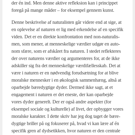
der én ind. Men den­ne akti­ve reflek­sion kan i prin­cip­pet
fore­gå på man­ge måder – for eksem­pel gen­nem kunst.
Den­ne beskri­vel­se af natu­ra­li­sten går vide­re end at sige, at
en ople­vel­se af natu­ren er lig med erken­del­se af en spe­ci­fik
viden. Det er en direk­te kon­fron­ta­tion med non-natu­ra­lis­
men, som mener, at men­ne­ske­li­ge vær­di­er udgør en auto­
nom sfæ­re, som er afskå­ret fra natu­ren. I ste­det reflek­te­res
der over natu­rens vær­di­er og argu­men­te­res for, at de ikke
adskil­ler sig fra det men­ne­ske­li­ge vær­di­fæl­les­skab. Det at
være i natu­ren er en nød­ven­dig for­ud­sæt­ning for at bli­ve
moral­ske men­ne­sker i en øko­lo­gisk sam­men­hæng, alt­så at
opar­bej­de bære­dyg­ti­ge dyder. Der­med ikke sagt, at et
enga­ge­ment i natu­ren er det ene­ste, der kan opar­bej­de
vores dyder gene­relt. Der er også andre aspek­ter (for
eksem­pel soci­a­le og kul­tu­rel­le) af livet, der opbyg­ger vores
moral­ske karak­ter. I det­te skriv har jeg dog taget de bære­
dyg­ti­ge bril­ler på og foku­se­rer på, hvad vi kan lære af én
spe­ci­fik gren af dyds­etik­ken, hvor natu­ren er den cen­tra­le