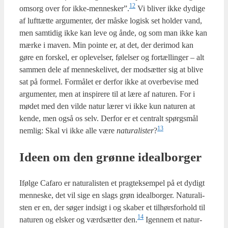
12
omsorg over for ikke-mennesker”.
Vi bli­ver ikke dydi­ge
af luft­tæt­te argu­men­ter, der måske logisk set hol­der vand,
men sam­ti­dig ikke kan leve og ånde, og som man ikke kan
mær­ke i maven. Min poin­te er, at det, der der­i­mod kan
gøre en for­skel, er ople­vel­ser, følel­ser og for­tæl­lin­ger – alt
sam­men dele af men­ne­ske­li­vet, der mod­sæt­ter sig at bli­ve
sat på for­mel. For­må­let er der­for ikke at over­be­vi­se med
argu­men­ter, men at inspi­re­re til at lære af natu­ren. For i
mødet med den vil­de natur lærer vi ikke kun natu­ren at
ken­de, men også os selv. Der­for er et cen­tralt spørgs­mål
13
nem­lig: Skal vi ikke alle være
natu­ra­li­ster
?
Ide­en om den grøn­ne ide­al­bor­ger
Iføl­ge Cafa­ro er natu­ra­li­sten et prag­t­ek­sem­pel på et dydigt
men­ne­ske, det vil sige en slags grøn ide­al­bor­ger. Natu­ra­li­
sten er en, der søger ind­sigt i og ska­ber et til­hørs­for­hold til
14
natu­ren og elsker og værds­æt­ter den.
Igen­nem et natur­