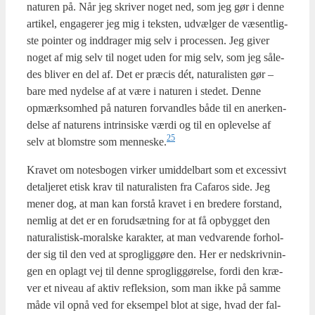
natu­ren på. Når jeg skri­ver noget ned, som jeg gør i den­ne
arti­kel, enga­ge­rer jeg mig i tek­sten, udvæl­ger de væsent­lig­
ste poin­ter og ind­dra­ger mig selv i pro­ces­sen. Jeg giver
noget af mig selv til noget uden for mig selv, som jeg såle­
des bli­ver en del af. Det er præ­cis dét, natu­ra­li­sten gør –
bare med nydel­se af at være i natu­ren i ste­det. Den­ne
opmærk­som­hed på natu­ren for­vand­les både til en aner­ken­
del­se af natu­rens intrin­si­ske vær­di og til en ople­vel­se af
25
selv at blom­stre som menneske.
Kra­vet om notes­bo­gen vir­ker umid­del­bart som et exces­sivt
detal­je­ret etisk krav til natu­ra­li­sten fra Cafa­ros side. Jeg
mener dog, at man kan for­stå kra­vet i en bre­de­re for­stand,
nem­lig at det er en for­ud­sæt­ning for at få opbyg­get den
natu­ra­li­stisk-moral­ske karak­ter, at man ved­va­ren­de for­hol­
der sig til den ved at sprog­lig­gø­re den. Her er nedskriv­nin­
gen en oplagt vej til den­ne sprog­lig­gø­rel­se, for­di den kræ­
ver et niveau af aktiv reflek­sion, som man ikke på sam­me
måde vil opnå ved for eksem­pel blot at sige, hvad der fal­