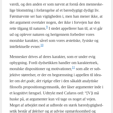
vær­di, og den anden er som nævnt at for­stå den men­ne­ske­
li­ge blom­string i for­læn­gel­se af et bære­dyg­tigt dydigt liv.
Først­nævn­te ser han vig­tig­he­den i, men han mener ikke, at
det argu­ment over­ta­ler nogen, der ikke i for­vej­en har den
9
ret­te til­gang til naturen.
I ste­det appel­le­rer han til, at vi går
ud og ople­ver natu­ren og her­i­gen­nem for­bed­rer vores
moral­ske karak­ter, såvel som vores æste­ti­ske, fysi­ske og
10
intel­lek­tu­el­le evner.
Men­ne­sker dri­ves af deres karak­ter, som er under evig
opbyg­ning. For­di dyds­etik­ken hand­ler om karak­ter­træk,
11
moral­ske dis­po­si­tio­ner og motivationer,
som alle er sub­
jek­ti­ve stør­rel­ser, er der en begræns­ning i appel­len til ide­a­
ler om
det gode
,
det rig­ti­ge
eller i den såkaldt ana­ly­ti­ske
filo­so­fis pro­po­si­tions­gym­na­stik, der låser argu­men­ter inde i
et kog­ni­tivt fængsel. Udtrykt med Cafa­ros ord: “[V]i må
huske på, at argu­men­ter kun vil tage os noget af vej­en.
Meget af arbej­det med at udbre­de en stærk bære­dyg­tig­hed­
s­e­tik består af
følel­ser
og at udvi­se opmærk­som­hed og