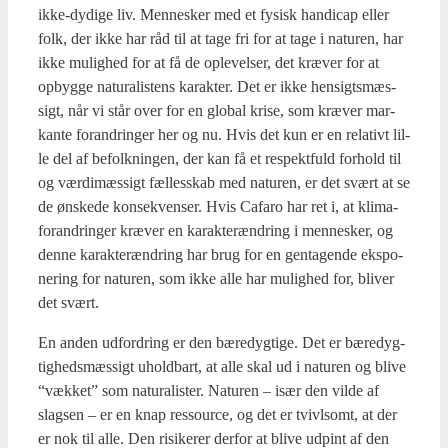
ikke-dydi­ge liv. Men­ne­sker med et fysisk han­di­cap eller
folk, der ikke har råd til at tage fri for at tage i natu­ren, har
ikke mulig­hed for at få de ople­vel­ser, det kræ­ver for at
opbyg­ge natu­ra­li­stens karak­ter. Det er ikke hen­sigts­mæs­
sigt, når vi står over for en glo­bal kri­se, som kræ­ver mar­
kan­te for­an­dring­er her og nu. Hvis det kun er en rela­tivt lil­
le del af befolk­nin­gen, der kan få et respekt­fuld for­hold til
og vær­di­mæs­sigt fæl­les­skab med natu­ren, er det svært at se
de ønske­de kon­se­kven­ser. Hvis Cafa­ro har ret i, at kli­ma­
for­an­drin­ger kræ­ver en karak­teræn­dring i men­ne­sker, og
den­ne karak­teræn­dring har brug for en gen­ta­gen­de eks­po­
ne­ring for natu­ren, som ikke alle har mulig­hed for, bli­ver
det svært.
En anden udfor­dring er den bære­dyg­ti­ge. Det er bære­dyg­
tig­heds­mæs­sigt uhold­bart, at alle skal ud i natu­ren og bli­ve
“væk­ket” som natu­ra­li­ster. Natu­ren – især den vil­de af
slagsen – er en knap res­sour­ce, og det er tvivl­s­omt, at der
er nok til alle. Den risi­ke­rer der­for at bli­ve udpint af den