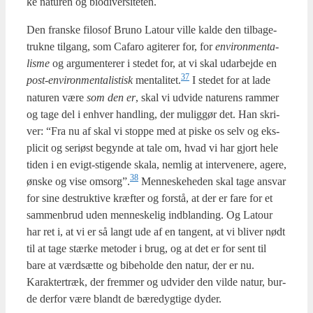
ke natu­ren og bio­di­ver­si­te­ten.
Den fran­ske filo­sof Bru­no Latour vil­le kal­de den til­ba­ge­
truk­ne til­gang, som Cafa­ro agi­te­rer for, for
environ­men­ta­
lis­me
og argu­men­te­rer i ste­det for, at vi skal udar­bej­de en
37
post-environ­men­ta­li­stisk
mentalitet.
I ste­det for at lade
natu­ren være
som den er
, skal vi udvi­de natu­rens ram­mer
og tage del i enhver hand­ling, der mulig­gør det. Han skri­
ver: “Fra nu af skal vi stop­pe med at piske os selv og eks­
pli­cit og seri­øst begyn­de at tale om, hvad vi har gjort hele
tiden i en evigt-sti­gen­de ska­la, nem­lig at inter­ve­ne­re, age­re,
38
ønske og vise omsorg”.
Men­ne­ske­he­den skal tage ansvar
for sine destruk­ti­ve kræf­ter og for­stå, at der er fare for et
sam­men­brud uden men­ne­ske­lig ind­blan­ding. Og Latour
har ret i, at vi er så langt ude af en tan­gent, at vi bli­ver nødt
til at tage stær­ke meto­der i brug, og at det er for sent til
bare at værds­æt­te og bibe­hol­de den natur, der er nu.
Karak­ter­træk, der frem­mer og udvi­der den vil­de natur, bur­
de der­for være blandt de bære­dyg­ti­ge dyder.