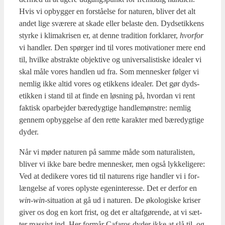
Hvis vi opbyg­ger en for­stå­el­se for natu­ren, bli­ver det alt
andet lige svæ­re­re at ska­de eller bela­ste den. Dyd­se­tik­kens
styr­ke i kli­ma­kri­sen er, at den­ne tra­di­tion for­kla­rer,
hvor­for
vi hand­ler. Den spør­ger ind til vores moti­va­tio­ner mere end
til, hvil­ke abstrak­te objek­ti­ve og uni­ver­sa­li­sti­ske ide­a­ler vi
skal måle vores hand­len ud fra. Som men­ne­sker føl­ger vi
nem­lig ikke altid vores og etik­kens ide­a­ler. Det gør dyds­
etik­ken i stand til at fin­de en løs­ning på, hvor­dan vi rent
fak­tisk opar­bej­der bære­dyg­ti­ge hand­le­møn­stre: nem­lig
gen­nem opbyg­gel­se af den ret­te karak­ter med bære­dyg­ti­ge
dyder.
Når vi møder natu­ren på sam­me måde som natu­ra­li­sten,
bli­ver vi ikke bare bed­re men­ne­sker, men også lyk­ke­li­ge­re:
Ved at dedi­ke­re vores tid til natu­rens rige hand­ler vi i for­
læn­gel­se af vores oply­ste egen­in­te­res­se. Det er der­for en
win-win
-situ­a­tion at gå ud i natu­ren. De øko­lo­gi­ske kri­ser
giver os dog en kort frist, og det er alt­af­gø­ren­de, at vi sæt­
ter mas­sivt ind. Her for­mår Cafa­ros dyder ikke at slå til, og