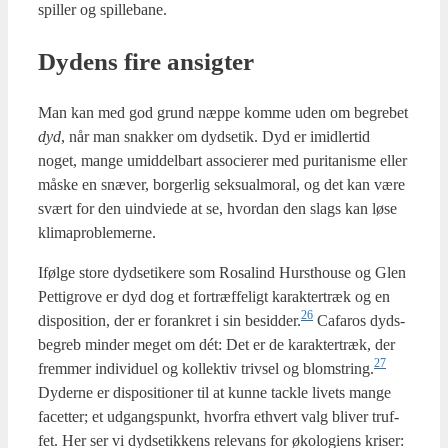
spil­ler og spil­le­ba­ne.
Dydens fire ansig­ter
Man kan med god grund næp­pe kom­me uden om begre­bet
dyd
, når man snak­ker om dyds­etik. Dyd er imid­ler­tid
noget, man­ge umid­del­bart asso­ci­e­rer med puri­ta­nis­me eller
måske en snæ­ver, bor­ger­lig seksu­al­moral, og det kan være
svært for den uind­vie­de at se, hvor­dan den slags kan løse
kli­mapro­ble­mer­ne.
Iføl­ge sto­re dyd­se­ti­ke­re som Rosa­lind Hurst­hou­se og Glen
Pet­ti­grove er dyd dog et fortræf­fe­ligt karak­ter­træk og en
26
dis­po­si­tion, der er for­ank­ret i sin besidder.
Cafa­ros dyds­
be­greb min­der meget om dét: Det er de karak­ter­træk, der
27
frem­mer indi­vi­du­el og kol­lek­tiv triv­sel og blomstring.
Dyder­ne er dis­po­si­tio­ner til at kun­ne tack­le livets man­ge
facet­ter; et udgangs­punkt, hvor­fra ethvert valg bli­ver truf­
fet. Her ser vi dyd­se­tik­kens rele­vans for øko­lo­gi­ens kri­ser: