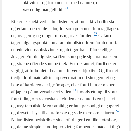
akti­vi­te­ter og for­bin­del­ser med natu­ren, er
21
væsent­lig mangelfuldt.
Et ker­ne­a­spekt ved natu­ra­li­sten er, at hun aktivt udfor­sker
og erfa­rer den vil­de natur, for som per­son er hun iagt­ta­gen­
22
de, nys­ger­rig og dra­ger omsorg over for den.
Cafa­ro
tager udgangs­punkt i ama­tør­na­tu­ra­li­sten frem for den ruti­
ne­re­de viden­skabs­kvin­de, og det gør han af for­skel­li­ge
årsa­ger. For det før­ste, så fle­re kan spej­le sig i natu­ra­li­sten
og stræ­be efter de sam­me træk. For det andet, for­di det er
vig­tigt, at for­hol­det til natu­ren bli­ver sub­jek­tivt. Og for det
tred­je, for­di natu­ra­li­sten ople­ver natu­ren i sin egen ret og
ikke af kar­ri­e­re­mæs­si­ge årsa­ger, eller for­di hun er opta­get
23
af jag­ten på uni­ver­sa­li­se­ret viden.
I mod­sæt­ning til vores
fore­stil­ling om viden­skabs­kvin­den er natu­ra­li­sten sju­sket
og usy­ste­ma­tisk. Men sam­ti­dig er hun per­son­ligt enga­ge­ret
24
og dre­vet af lyst til at udfor­ske og vide mere om naturen.
Natu­ra­li­sten nedskrib­ler sine erfa­ring­er i en lil­le notes­bog,
og den­ne simp­le hand­ling er vig­tig for hen­des måde at til­gå