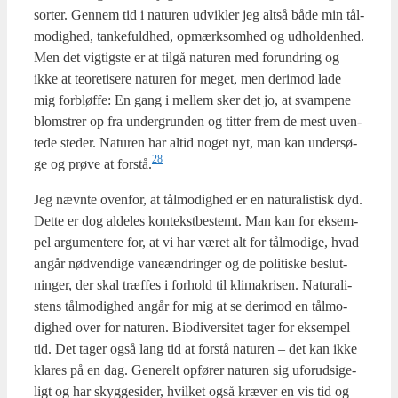
sor­ter. Gen­nem tid i natu­ren udvik­ler jeg alt­så både min tål­
mo­dig­hed, tan­ke­fuld­hed, opmærk­som­hed og udhol­den­hed.
Men det vig­tig­ste er at til­gå natu­ren med forun­dring og
ikke at teo­re­ti­se­re natu­ren for meget, men der­i­mod lade
mig for­bløf­fe: En gang i mel­lem sker det jo, at svam­pe­ne
blom­strer op fra under­grun­den og tit­ter frem de mest uven­
te­de ste­der. Natu­ren har altid noget nyt, man kan under­sø­
28
ge og prø­ve at forstå.
Jeg nævn­te oven­for, at tål­mo­dig­hed er en natu­ra­li­stisk dyd.
Det­te er dog alde­les kon­tekst­be­stemt. Man kan for eksem­
pel argu­men­te­re for, at vi har været alt for tål­mo­di­ge, hvad
angår nød­ven­di­ge vane­æn­drin­ger og de poli­ti­ske beslut­
nin­ger, der skal træf­fes i for­hold til kli­ma­kri­sen. Natu­ra­li­
stens tål­mo­dig­hed angår for mig at se der­i­mod en tål­mo­
dig­hed over for natu­ren. Bio­di­ver­si­tet tager for eksem­pel
tid. Det tager også lang tid at for­stå natu­ren – det kan ikke
kla­res på en dag. Gene­relt opfø­rer natu­ren sig ufor­ud­si­ge­
ligt og har skyg­ge­si­der, hvil­ket også kræ­ver en vis tid og