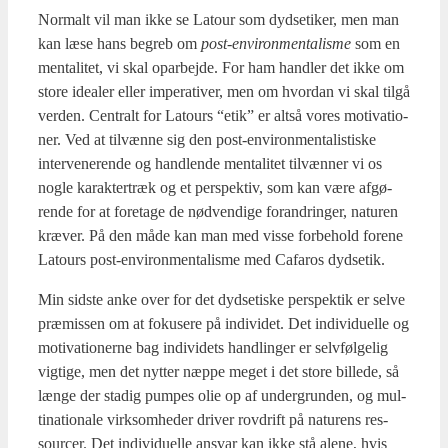
Nor­malt vil man ikke se Latour som dyd­se­ti­ker, men man
kan læse hans begreb om
post-environ­men­ta­lis­me
som en
men­ta­li­tet, vi skal opar­bej­de. For ham hand­ler det ikke om
sto­re ide­a­ler eller impe­ra­ti­ver, men om hvor­dan vi skal til­gå
ver­den. Cen­tralt for Latours “etik” er alt­så vores moti­va­tio­
ner. Ved at til­væn­ne sig den post-environ­men­ta­li­sti­ske
inter­ve­ne­ren­de og hand­len­de men­ta­li­tet til­væn­ner vi os
nog­le karak­ter­træk og et per­spek­tiv, som kan være afgø­
ren­de for at fore­ta­ge de nød­ven­di­ge for­an­dring­er, natu­ren
kræ­ver. På den måde kan man med vis­se for­be­hold for­e­ne
Latours post-environ­men­ta­lis­me med Cafa­ros dyds­etik.
Min sid­ste anke over for det dyd­se­ti­ske per­spek­tik er sel­ve
præ­mis­sen om at foku­se­re på indi­vi­det. Det indi­vi­du­el­le og
moti­va­tio­ner­ne bag indi­vi­dets handling­er er selv­føl­ge­lig
vig­ti­ge, men det nyt­ter næp­pe meget i det sto­re bil­le­de, så
læn­ge der sta­dig pum­pes olie op af under­grun­den, og mul­
ti­na­tio­na­le virk­som­he­der dri­ver rov­drift på natu­rens res­
sour­cer. Det indi­vi­du­el­le ansvar kan ikke stå ale­ne, hvis