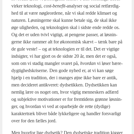
vir­ker tek­no­lo­gi,
cost-bene­fit
-ana­ly­ser og soci­al ret­fær­dig­
hed til at være nøg­le­or­de­ne, når vi skal red­de kli­ma­et og
natu­ren. Løs­nin­ger­ne skal kun­ne beta­le sig, de skal ikke
øge ulig­he­den, og tek­no­lo­gi­en skal i sid­ste ende red­de os.
Og det er uden tvivl vig­tigt, at pen­ge­ne pas­ser, at løs­nin­
ger­ne ikke ram­mer alt for øko­no­misk skævt – tænk bare på
de gule veste! – og at tek­no­lo­gi­en er til det. Det er vig­ti­ge
ind­sig­ter, vi har gjort os de sid­ste 20 år, men det er også,
som om vi sta­dig mang­ler sva­ret på,
hvor­dan
vi løser bære­
dyg­tig­heds­kri­ser­ne. Den gode nyhed er, at vi kan søge
hjælp i en tra­di­tion, der i man­ges øjne ikke bare er antik,
men deci­de­ret antik­ve­ret: dyds­etik­ken. Dyds­etik­ken kan
nem­lig lære os noget om, hvor vig­tig men­ne­skers adfærd
og sub­jek­ti­ve moti­va­tio­ner er for frem­ti­dens grøn­ne løs­nin­
ger, og hvor­dan vi ved at opar­bej­de de ret­te (dydi­ge)
karak­ter­træk bli­ver både lyk­ke­li­ge­re og hand­ler for­svar­ligt
over for den fæl­les jord.
Men hvor­for lige dyds­etik? Den dyd­se­ti­ske tra­di­tion kig­ger