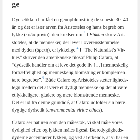
ge
Dyds­etik­ken har fået en genopblom­string de sene­ste 30–40
år, og det er især arven fra Ari­sto­te­les og hans begreb om
3
lyk­ke (εὐδαιμονία)
,
den kred­ser om.
I
Etik­ken
skrev Ari­
sto­te­les, at de men­ne­sker, der lever i over­ens­stem­mel­se
4
med dyden (ἀρετή), er lykkelige.
I “The Natu­ra­list’s Vir­
tu­es” skri­ver den ame­ri­kan­ske filo­sof Phi­lip Cafa­ro, at
“dyds­etik hand­ler om at leve det gode liv […] men­ne­ske­lig
fortræf­fe­lig­hed og men­ne­ske­lig blom­string er kom­ple­men­
5
tæ­re begreber”.
Både Cafa­ro og Ari­sto­te­les sæt­ter lig­heds­
tegn mel­lem det at være et dydigt men­ne­ske og det at være
et lyk­ke­li­ge­re, gla­de­re og mere blom­stren­de men­ne­ske.
Det er ud fra den­ne grun­didé, at Cafa­ro udfol­der sin bære­
dyg­ti­ge dyds­etik (
environ­men­tal vir­tue eth­ics
).
Cafa­ro ser natu­ren som den måle­stok, vi skal måle vores
dydig­hed efter, og lyk­ken måles lige­så. Bære­dyg­tig­heds­
dyder­ne accen­tu­e­rer lyk­ken, og ved at erken­de, at vi har en