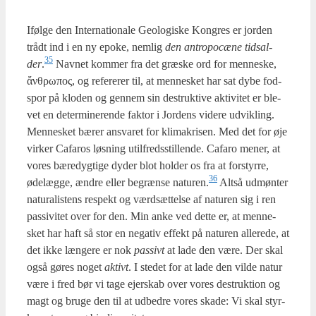
Iføl­ge den Inter­na­tio­na­le Geo­lo­gi­ske Kon­gres er jor­den
trå­dt ind i en ny epo­ke, nem­lig
den antro­po­cæ­ne tidsal­
35
der
.
Nav­net kom­mer fra det græ­ske ord for men­ne­ske,
ἄνθρωπος, og refe­re­rer til, at men­ne­sket har sat dybe fod­
spor på klo­den og gen­nem sin destruk­ti­ve akti­vi­tet er ble­
vet en deter­mi­ne­ren­de fak­tor i Jor­dens vide­re udvik­ling.
Men­ne­sket bærer ansva­ret for kli­ma­kri­sen. Med det for øje
vir­ker Cafa­ros løs­ning util­freds­stil­len­de. Cafa­ro mener, at
vores bære­dyg­ti­ge dyder blot hol­der os fra at for­styr­re,
36
øde­læg­ge, ændre eller begræn­se naturen.
Alt­så udmønt­er
natu­ra­li­stens respekt og værds­æt­tel­se af natu­ren sig i ren
pas­si­vi­tet over for den. Min anke ved det­te er, at men­ne­
sket har haft så stor en nega­tiv effekt på natu­ren alle­re­de, at
det ikke læn­ge­re er nok
pas­sivt
at lade den være. Der skal
også gøres noget
aktivt
. I ste­det for at lade den vil­de natur
være i fred bør vi tage ejer­skab over vores destruk­tion og
magt og bru­ge den til at udbed­re vores ska­de: Vi skal styr­