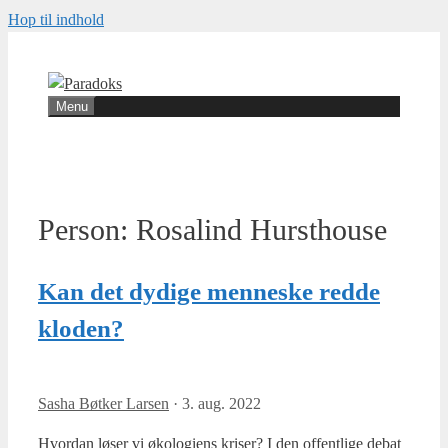
Hop til indhold
Menu
Person:
Rosalind Hursthouse
Kan det dydige menneske redde
kloden?
Sasha Bøtker Larsen
·
3. aug. 2022
Hvor­dan løser vi øko­lo­gi­ens kri­ser? I den offent­li­ge debat