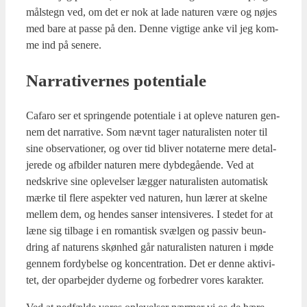
måls­tegn ved, om det er nok at lade natu­ren være og nøjes
med bare at pas­se på den. Den­ne vig­ti­ge anke vil jeg kom­
me ind på sene­re.
Nar­ra­ti­ver­nes poten­ti­a­le
Cafa­ro ser et sprin­gen­de poten­ti­a­le i at ople­ve natu­ren gen­
nem det nar­ra­ti­ve. Som nævnt tager natu­ra­li­sten noter til
sine obser­va­tio­ner, og over tid bli­ver nota­ter­ne mere detal­
je­re­de og afbil­der natu­ren mere dyb­de­gå­en­de. Ved at
nedskri­ve sine ople­vel­ser læg­ger natu­ra­li­sten auto­ma­tisk
mær­ke til fle­re aspek­ter ved natu­ren, hun lærer at skel­ne
mel­lem dem, og hen­des san­ser inten­si­ve­res. I ste­det for at
læne sig til­ba­ge i en roman­tisk svæl­gen og pas­siv beun­
dring af natu­rens skøn­hed går natu­ra­li­sten natu­ren i møde
gen­nem for­dy­bel­se og kon­cen­tra­tion. Det er den­ne akti­vi­
tet, der opar­bej­der dyder­ne og for­bed­rer vores karak­ter.