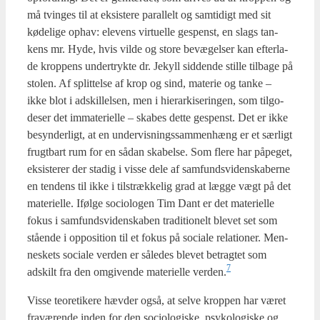
må tvin­ges til at eksi­ste­re paral­lelt og sam­ti­digt med sit
køde­li­ge ophav: ele­vens vir­tu­el­le ges­penst, en slags tan­
kens mr. Hyde, hvis vil­de og sto­re bevæ­gel­ser kan efter­la­
de krop­pens under­tryk­te dr. Jekyll sid­den­de stil­le til­ba­ge på
sto­len. Af split­tel­se af krop og sind, mate­rie og tan­ke –
ikke blot i adskil­lel­sen, men i hie­rar­ki­se­rin­gen, som til­go­
de­ser det imma­te­ri­el­le – ska­bes det­te ges­penst. Det er ikke
besyn­der­ligt, at en under­vis­nings­sam­men­hæng er et sær­ligt
frugt­bart rum for en sådan ska­bel­se. Som fle­re har påpe­get,
eksi­ste­rer der sta­dig i vis­se dele af sam­funds­vi­den­ska­ber­ne
en ten­dens til ikke i til­stræk­ke­lig grad at læg­ge vægt på det
mate­ri­el­le. Iføl­ge socio­lo­gen Tim Dant er det mate­ri­el­le
fokus i sam­funds­vi­den­ska­ben tra­di­tio­nelt ble­vet set som
stå­en­de i oppo­si­tion til et fokus på soci­a­le rela­tio­ner. Men­
ne­skets soci­a­le ver­den er såle­des ble­vet betrag­tet som
7
adskilt fra den omgi­ven­de mate­ri­el­le verden.
Vis­se teo­re­ti­ke­re hæv­der også, at sel­ve krop­pen har været
fra­væ­ren­de inden for den socio­lo­gi­ske, psy­ko­lo­gi­ske og