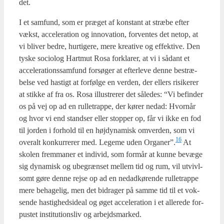
det.
I et sam­fund, som er præ­get af kon­stant at stræ­be efter
vækst, acce­le­ra­tion og innova­tion, for­ven­tes det net­op, at
vi bli­ver bed­re, hur­ti­ge­re, mere kre­a­ti­ve og effek­ti­ve. Den
tyske socio­log Hart­mut Rosa for­kla­rer, at vi i sådant et
acce­le­ra­tions­sam­fund for­sø­ger at efter­le­ve den­ne bestræ­
bel­se ved hastigt at for­føl­ge en ver­den, der ellers risi­ke­rer
at stik­ke af fra os. Rosa illu­stre­rer det såle­des: “Vi befin­der
os på vej op ad en rul­le­trap­pe, der kører nedad: Hvor­når
og hvor vi end stand­ser eller stop­per op, får vi ikke en fod
til jor­den i for­hold til en høj­dy­na­misk omver­den, som vi
16
overalt kon­kur­re­rer med. Lege­me uden Organer”.
At
sko­len frem­ma­ner et indi­vid, som for­mår at kun­ne bevæ­ge
sig dyna­misk og ube­græn­set mel­lem tid og rum, vil utvivl­
s­omt gøre den­ne rej­se op ad en nedad­kø­ren­de rul­le­trap­pe
mere beha­ge­lig, men det bidra­ger på sam­me tid til et vok­
sen­de hastig­heds­i­de­al og øget acce­le­ra­tion i et alle­re­de for­
pu­stet insti­tu­tions­liv og arbejds­mar­ked.