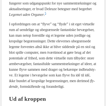
fun­ge­rer som udgangs­punkt for nye sam­men­træk­nin­ger og
aktu­a­li­se­rin­ger, er hvad Deleuze beteg­ner med begre­bet
5
Lege­met uden Orga­ner
.
I opfor­drin­gen om at “fly­ve” og “fly­de” i sit eget vir­tu­el­le
rum af uen­de­li­ge og ube­græn­se­de fan­ta­sti­ske bevæ­gel­ser,
kan man net­op fore­stil­le sig et lege­me uden jord­li­ge og
krops­li­ge begræns­nin­ger. Det­te ele­ver­nes ube­græn­se­de
lege­me for­ven­tes alt­så ikke at bli­ve sid­den­de på en stol og
blot spil­le com­pu­ter, men tvær­ti­mod at gøre brug af det
poten­ti­a­le af fri­hed, som det­te vir­tu­el­le rum til­by­der: sto­re
arm­be­væ­gel­ser, fan­ta­si­ful­de sam­men­træk­nin­ger af ide­er, at
kun­ne fly­ve sam­men med dra­ger og bekæm­pe ind­brud­sty­
ve. Et lege­me i bevæ­gel­se som kan fly­ve fra idé til idé,
ikke bun­det af krops­li­ge begræns­nin­ger, men der­i­mod
fly­
den­de,
form­skif­ten­de og for­an­der­ligt.
Ud af krop­pen