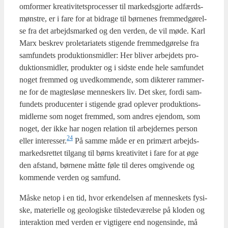
omfor­mer kre­a­ti­vi­tets­pro­ces­ser til mar­keds­gjor­te adfærds­
møn­stre, er i fare for at bidra­ge til bør­ne­nes frem­med­gø­rel­
se fra det arbejds­mar­ked og den ver­den, de vil møde. Karl
Marx beskrev pro­le­ta­ri­a­tets sti­gen­de frem­med­gø­rel­se fra
sam­fun­dets pro­duk­tions­mid­ler: Her bli­ver arbej­dets pro­
duk­tions­mid­ler, pro­duk­ter og i sid­ste ende hele sam­fun­det
noget frem­med og uved­kom­men­de, som dik­te­rer ram­mer­
ne for de mag­tes­lø­se men­ne­skers liv. Det sker, for­di sam­
fun­dets pro­du­cen­ter i sti­gen­de grad ople­ver pro­duk­tions­
mid­ler­ne som noget frem­med, som andres ejen­dom, som
noget, der ikke har nogen rela­tion til arbej­der­nes per­son
24
eller interesser.
På sam­me måde er en pri­mært arbejds­
mar­keds­ret­tet til­gang til børns kre­a­ti­vi­tet i fare for at øge
den afstand, bør­ne­ne måt­te føle til deres omgi­ven­de og
kom­men­de ver­den og sam­fund.
Måske net­op i en tid, hvor erken­del­sen af men­ne­skets fysi­
ske, mate­ri­el­le og geo­lo­gi­ske til­ste­de­væ­rel­se på klo­den og
inter­ak­tion med ver­den er vig­ti­ge­re end nogen­sin­de, må