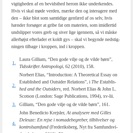
vig­tig­he­den af en bevidst­hed her­om ikke under­ken­des.
Hvis vi skal møde ver­den, mær­ke den og inter­a­ge­re med
den – ikke blot som sam­ti­di­ge gen­færd af os selv, hvis
hæn­der for­sø­ger at gri­be fat om mate­ri­en, som imid­ler­tid
unds­lip­per vores greb og siver lige igen­nem, så vi måske
aller­højst efter­la­der et koldt gys – skal vi begyn­de nedstig­
nin­gen til­ba­ge i krop­pen, ind i krop­pen.
Laura Gil­li­am, “Den gode vil­je og de vil­de børn”,
1.
Tids­skrif­tet Antro­po­lo­gi
, 62 (2010), 158.
Norbert Eli­as, “Intro­duction: A The­o­re­ti­cal Essay on
Establis­hed and Out­si­der Rela­tions”, i
The Establis­
2.
hed and the Out­si­ders,
red. Nor­bert Eli­as & John L.
Scot­son (Lon­don: Sage Publi­ca­tions, 1994), xv-lii.
3.
Gilliam, “Den gode vil­je og de vil­de børn”, 161.
John Bene­di­cto Krejs­ler,
At ana­ly­se­re med Gil­les
Deleuze: En rej­se i noma­de­be­gre­ber, til­bli­vel­ser og
4.
kon­trol­sam­fund
(Fre­de­riks­berg, Nyt fra Sam­funds­vi­