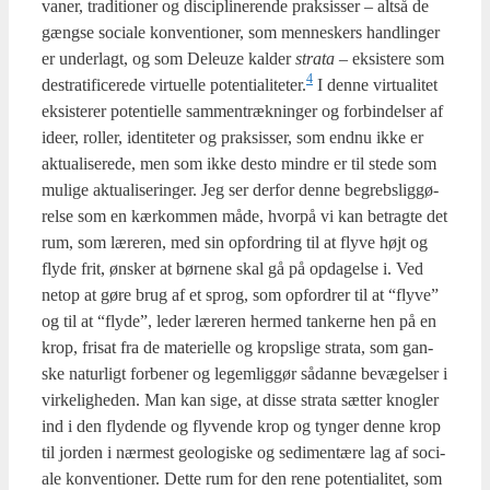
vaner, tra­di­tio­ner og disci­pli­ne­ren­de prak­sis­ser – alt­så de
gængse soci­a­le kon­ven­tio­ner, som men­ne­skers handling­er
er under­lagt, og som Deleuze kal­der
stra­ta –
eksi­ste­re som
4
destra­ti­fi­ce­re­de vir­tu­el­le potentialiteter.
I den­ne vir­tu­a­li­tet
eksi­ste­rer poten­ti­el­le sam­men­træk­nin­ger og for­bin­del­ser af
ide­er, rol­ler, iden­ti­te­ter og prak­sis­ser, som end­nu ikke er
aktu­a­li­se­re­de, men som ikke desto min­dre er til ste­de som
muli­ge aktu­a­li­se­rin­ger. Jeg ser der­for den­ne begrebs­lig­gø­
rel­se som en kærkom­men måde, hvor­på vi kan betrag­te det
rum, som lære­ren, med sin opfor­dring til at fly­ve højt og
fly­de frit, ønsker at bør­ne­ne skal gå på opda­gel­se i. Ved
net­op at gøre brug af et sprog, som opfor­drer til at “fly­ve”
og til at “fly­de”, leder lære­ren her­med tan­ker­ne hen på en
krop, fri­sat fra de mate­ri­el­le og krops­li­ge stra­ta, som gan­
ske natur­ligt for­be­ner og legem­lig­gør sådan­ne bevæ­gel­ser i
vir­ke­lig­he­den. Man kan sige, at dis­se stra­ta sæt­ter knog­ler
ind i den fly­den­de og fly­ven­de krop og tyn­ger den­ne krop
til jor­den i nær­mest geo­lo­gi­ske og sedi­men­tæ­re lag af soci­
a­le kon­ven­tio­ner. Det­te rum for den rene poten­ti­a­litet, som