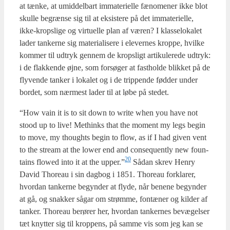
at tæn­ke, at umid­del­bart imma­te­ri­el­le fæno­me­ner ikke blot
skul­le begræn­se sig til at eksi­ste­re på det imma­te­ri­el­le,
ikke-krops­li­ge og vir­tu­el­le plan af væren? I klas­se­lo­ka­let
lader tan­ker­ne sig mate­ri­a­li­se­re i ele­ver­nes krop­pe, hvil­ke
kom­mer til udtryk gen­nem de kro­p­s­ligt arti­ku­le­re­de udtryk:
i de flak­ken­de øjne, som for­sø­ger at fast­hol­de blik­ket på de
fly­ven­de tan­ker i loka­let og i de trip­pen­de fød­der under
bor­det, som nær­mest lader til at løbe på ste­det.
“How vain it is to sit down to wri­te when you have not
stood up to live! Met­hin­ks that the moment my legs begin
to move, my thoughts begin to flow, as if I had given vent
to the stream at the lower end and con­sequent­ly new foun­
20
tains flowed into it at the upper.”
Sådan skrev Hen­ry
David Thoreau i sin dag­bog i 1851. Thoreau for­kla­rer,
hvor­dan tan­ker­ne begyn­der at fly­de, når bene­ne begyn­der
at gå, og snak­ker sågar om strøm­me, fon­tæ­ner og kil­der af
tan­ker. Thoreau berø­rer her, hvor­dan tan­ker­nes bevæ­gel­ser
tæt knyt­ter sig til krop­pens, på sam­me vis som jeg kan se