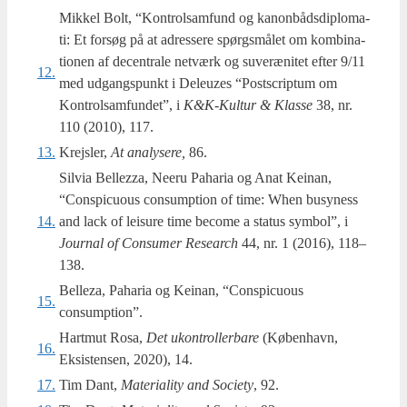
Mikkel Bolt, “Kon­trol­sam­fund og kanon­bå­ds­diplo­ma­
ti: Et for­søg på at adres­se­re spørgs­må­let om kom­bi­na­
tio­nen af decen­tra­le net­værk og suveræ­ni­tet efter 9/11
12.
med udgangs­punkt i Deleuzes “Postscrip­tum om
Kon­trol­sam­fun­det”, i
K&K‑Kultur & Klas­se
38, nr.
110 (2010), 117.
13.
Krejsler,
At ana­ly­se­re,
86.
Silvia Bel­lezza, Neeru Paha­ria og Anat Kei­nan,
“Con­spi­cuous consump­tion of time: When busy­ness
14.
and lack of lei­su­re time become a sta­tus sym­bol”, i
Jour­nal of Consu­mer Research
44, nr. 1 (2016), 118–
138.
Belleza, Paha­ria og Kei­nan, “Con­spi­cuous
15.
consumption”.
Hartmut Rosa,
Det ukon­trol­ler­ba­re
(Køben­havn,
16.
Eksi­sten­sen, 2020), 14.
17.
Tim Dant,
Mate­ri­a­li­ty and Socie­ty
, 92.