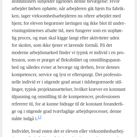
insti­tu­tio­ners sub­jek­ter lige­le­des den­ne bevæ­gel­se: Hvor
arbej­det før­hen ophør­te, når arbej­de­ren gik hjem fra fabrik­
ken, tager virk­som­heds­ar­bej­de­ren nu ofte­re arbej­det med
hjem; for ele­ven begræn­ser lærin­gen sig ikke blot til under­
vis­nings­ti­mer­nes afsat­te tid, men fun­ge­rer som en uop­hør­
lig pro­ces, og man skal kig­ge langt efter akti­vi­te­ter uden
for sko­len, som ikke tje­ner et læren­de for­mål. På det
moder­ne arbejds­mar­ked fin­der vi typisk et indi­vid i en pro­
fes­sion, som er præ­get af flek­si­bi­li­tet og omstil­lings­pa­rat­
hed og såle­des evner at bevæ­ge sig der­hen, hvor den­nes
kom­pe­ten­cer, ser­vi­ce og lyst er efter­s­purgt. Det pro­fes­sio­
nel­le indi­vid er i sti­gen­de grad ansat i tids­be­græn­se­de stil­
lin­ger, typisk pro­jek­tan­sæt­tel­ser, hvil­ket kræ­ver en kon­stant
til­pas­ning og omstil­ling til de kom­pe­ten­cer, pro­fes­sio­nen
refe­re­rer til, for at kun­ne bidra­ge til de kon­stant for­an­der­li­
ge og i sti­gen­de grad tvær­fag­li­ge arbejds­pro­ces­ser, den­ne
13
måt­te ind­gå i.
Indi­vi­det, hvad enten det er ele­ven eller virk­som­heds­ar­bej­