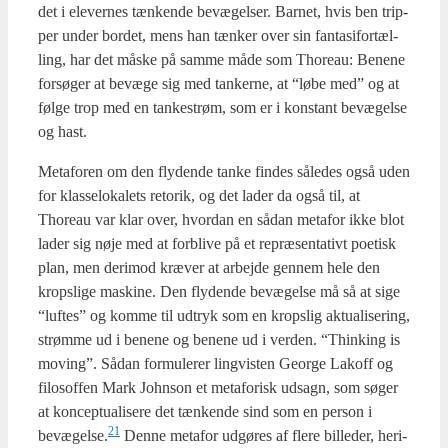
det i ele­ver­nes tæn­ken­de bevæ­gel­ser. Bar­net, hvis ben trip­
per under bor­det, mens han tæn­ker over sin fan­ta­si­for­tæl­
ling, har det måske på sam­me måde som Thoreau: Bene­ne
for­sø­ger at bevæ­ge sig med tan­ker­ne, at “løbe med” og at
føl­ge trop med en tan­ke­strøm, som er i kon­stant bevæ­gel­se
og hast.
Meta­for­en om den fly­den­de tan­ke fin­des såle­des også uden
for klas­se­lo­ka­lets reto­rik, og det lader da også til, at
Thoreau var klar over, hvor­dan en sådan meta­for ikke blot
lader sig nøje med at for­bli­ve på et repræ­sen­ta­tivt poe­tisk
plan, men der­i­mod kræ­ver at arbej­de gen­nem hele den
krops­li­ge maski­ne. Den fly­den­de bevæ­gel­se må så at sige
“luf­tes” og kom­me til udtryk som en krops­lig aktu­a­li­se­ring,
strøm­me ud i bene­ne og bene­ne ud i ver­den. “Thin­king is
moving”. Sådan for­mu­le­rer ling­vi­sten Geor­ge Lakoff og
filo­sof­fen Mark John­son et meta­forisk udsagn, som søger
at kon­cep­tu­a­li­se­re det tæn­ken­de sind som en per­son i
21
bevægelse.
Den­ne meta­for udgø­res af fle­re bil­le­der, her­i­