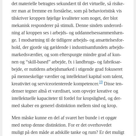
det mate­ri­el­le betrag­tes sekun­dært til det vir­tu­el­le, så risi­ke­
rer man at frem­me en for­stå­el­se, som på behavi­o­ri­stisk vis
til­skri­ver krop­pen føje­li­ge kva­li­te­ter som noget, der blot
meka­nisk respon­de­rer på sti­mu­li. Den­ne sin­dets under­ord­
ning af krop­pen ses i arbejds- og uddan­nel­ses­sam­men­hæn­
ge. I mod­sæt­ning til de tid­li­ge­re arbejds- og ansæt­tel­ses­for­
hold, der gjor­de sig gæl­den­de i indu­stri­sam­fun­dets arbejds­
mar­keds­vær­di­er, og som efter­s­purg­te min­dre grad af kun­
nen og “skill-based” arbej­de, fx i land­brugs- og fabriks­ar­
bej­de, er nuti­dens arbejds­mar­ked i sti­gen­de grad foku­se­ret
på men­ne­ske­li­ge vær­di­er og intel­lek­tu­el kapi­tal som talent,
19
kre­a­ti­vi­tet og ser­vi­ce­o­ri­en­te­re­de kompetencer.
Dis­se ten­
den­ser teg­ner alt­så et vær­di­sæt, som opve­jer kre­a­ti­ve og
intel­lek­tu­el­le kapa­ci­te­ter til for­del for kro­p­s­lig­hed, og der­
med ska­ber en gene­rel distink­tion mel­lem sind og krop.
Men måske kun­ne en del af sva­ret her bun­de i et opgør
med net­op den­ne distink­tion. For er det over­ho­ve­det
muligt på den måde at adskil­le tan­ke og rum? Er det muligt