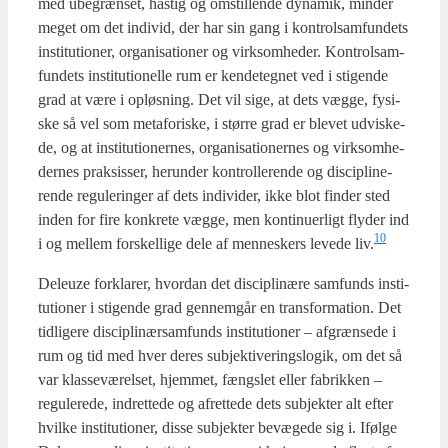
med ube­græn­set, hastig og omstil­len­de dyna­mik, min­der
meget om det indi­vid, der har sin gang i kon­trol­sam­fun­dets
insti­tu­tio­ner, orga­ni­sa­tio­ner og virk­som­he­der. Kon­trol­sam­
fun­dets insti­tu­tio­nel­le rum er ken­de­teg­net ved i sti­gen­de
grad at være i opløs­ning. Det vil sige, at dets væg­ge, fysi­
ske så vel som meta­fori­ske, i stør­re grad er ble­vet udvi­ske­
de, og at insti­tu­tio­ner­nes, orga­ni­sa­tio­ner­nes og virk­som­he­
der­nes prak­sis­ser, her­un­der kon­trol­le­ren­de og disci­pli­ne­
ren­de regu­le­rin­ger af dets indi­vi­der, ikke blot fin­der sted
inden for fire kon­kre­te væg­ge, men kon­ti­nu­er­ligt fly­der ind
10
i og mel­lem for­skel­li­ge dele af men­ne­skers leve­de liv.
Deleuze for­kla­rer, hvor­dan det disci­pli­næ­re sam­funds insti­
tu­tio­ner i sti­gen­de grad gen­nem­går en trans­for­ma­tion. Det
tid­li­ge­re disci­pli­nær­sam­funds insti­tu­tio­ner – afgræn­se­de i
rum og tid med hver deres sub­jek­ti­ve­rings­lo­gik, om det så
var klas­se­væ­rel­set, hjem­met, fængs­let eller fabrik­ken –
regu­le­re­de, ind­ret­te­de og afret­te­de dets sub­jek­ter alt efter
hvil­ke insti­tu­tio­ner, dis­se sub­jek­ter bevæ­ge­de sig i. Iføl­ge