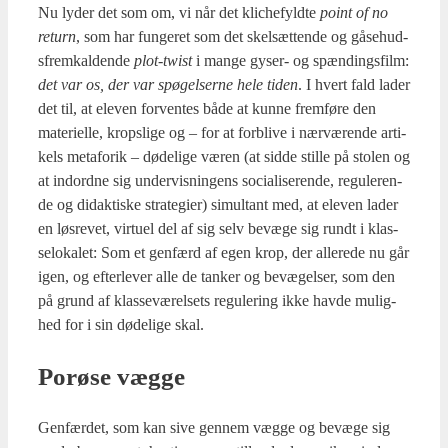
Nu lyder det som om, vi når det kli­che­fyld­te
point of no
return
, som har fun­ge­ret som det skel­sæt­ten­de og gåse­hud­
s­frem­kal­den­de
plot-twist
i man­ge gyser- og spæn­dings­film:
det var os, der var spø­gel­ser­ne hele tiden
. I hvert fald lader
det til, at ele­ven for­ven­tes både at kun­ne frem­fø­re den
mate­ri­el­le, krops­li­ge og – for at for­bli­ve i nær­væ­ren­de arti­
kels meta­forik – døde­li­ge væren (at sid­de stil­le på sto­len og
at ind­ord­ne sig under­vis­nin­gens soci­a­li­se­ren­de, regu­le­ren­
de og didak­ti­ske stra­te­gi­er) simul­tant med, at ele­ven lader
en løs­re­vet, vir­tu­el del af sig selv bevæ­ge sig rundt i klas­
se­lo­ka­let: Som et gen­færd af egen krop, der alle­re­de nu går
igen, og efter­le­ver alle de tan­ker og bevæ­gel­ser, som den
på grund af klas­se­væ­rel­sets regu­le­ring ikke hav­de mulig­
hed for i sin døde­li­ge skal.
Por­ø­se væg­ge
Gen­fær­det, som kan sive gen­nem væg­ge og bevæ­ge sig