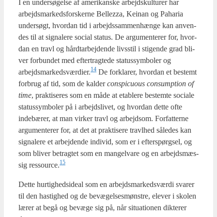
I en under­sø­gel­se af ame­ri­kan­ske arbejds­kul­tu­rer har
arbejds­mar­keds­for­sker­ne Bel­lezza, Kei­nan og Paha­ria
under­søgt, hvor­dan tid i arbejds­sam­men­hæn­ge kan anven­
des til at sig­na­le­re soci­al sta­tus. De argu­men­te­rer for, hvor­
dan en travl og hård­t­ar­bej­den­de livs­stil i sti­gen­de grad bli­
ver for­bun­det med efter­trag­te­de sta­tus­sym­bo­ler og
14
arbejdsmarkedsværdier.
De for­kla­rer, hvor­dan et bestemt
for­brug af tid, som de kal­der
con­spi­cuous consump­tion
of
time
, prak­ti­se­res som en måde at etab­le­re bestem­te soci­a­le
sta­tus­sym­bo­ler på i arbejds­li­vet, og hvor­dan det­te ofte
inde­bæ­rer, at man vir­ker travl og arbejd­s­om. For­fat­ter­ne
argu­men­te­rer for, at det at prak­ti­se­re travlhed såle­des kan
sig­na­le­re et arbej­den­de indi­vid, som er i efter­spørgsel, og
som bli­ver betrag­tet som en man­gelva­re og en arbejds­mæs­
15
sig ressource.
Det­te hur­tig­heds­i­de­al som en arbejds­mar­keds­vær­di sva­rer
til den hastig­hed og de bevæ­gel­ses­møn­stre, ele­ver i sko­len
lærer at begå og bevæ­ge sig på, når situ­a­tio­nen dik­te­rer