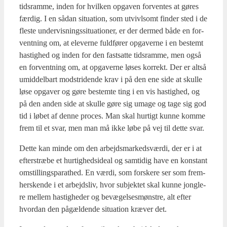
tids­ram­me, inden for hvil­ken opga­ven for­ven­tes at gøres
fær­dig. I en sådan situ­a­tion, som utvivl­s­omt fin­der sted i de
fle­ste under­vis­nings­si­tu­a­tio­ner, er der der­med både en for­
vent­ning om, at ele­ver­ne fuld­fø­rer opga­ver­ne i en bestemt
hastig­hed og inden for den fast­sat­te tids­ram­me, men også
en for­vent­ning om, at opga­ver­ne løses kor­rekt. Der er alt­så
umid­del­bart mod­stri­den­de krav i på den ene side at skul­le
løse opga­ver og gøre bestem­te ting i en vis hastig­hed, og
på den anden side at skul­le gøre sig uma­ge og tage sig god
tid i løbet af den­ne pro­ces. Man skal hur­tigt kun­ne kom­me
frem til et svar, men man må ikke løbe på vej til det­te svar.
Det­te kan min­de om den arbejds­mar­keds­vær­di, der er i at
efter­stræ­be et hur­tig­heds­i­de­al og sam­ti­dig have en kon­stant
omstil­lings­pa­rat­hed. En vær­di, som for­ske­re ser som frem­
her­sken­de i et arbejds­liv, hvor sub­jek­tet skal kun­ne jong­le­
re mel­lem hastig­he­der og bevæ­gel­ses­møn­stre, alt efter
hvor­dan den pågæl­den­de situ­a­tion kræ­ver det.