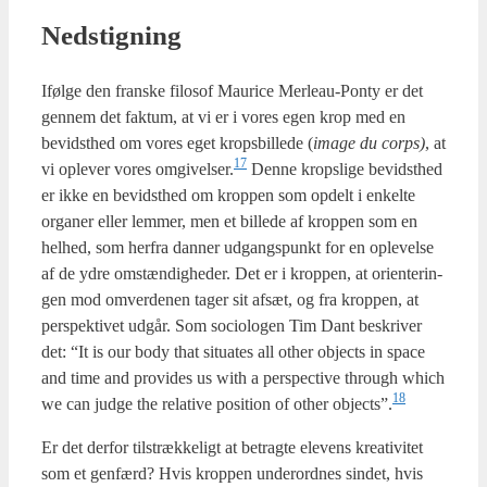
Nedstig­ning
Iføl­ge den fran­ske filo­sof Mauri­ce Mer­leau-Pon­ty er det
gen­nem det fak­tum, at vi er i vores egen krop med en
bevidst­hed om vores eget kro­ps­bil­le­de (
ima­ge du cor­ps)
, at
17
vi ople­ver vores omgivelser.
Den­ne krops­li­ge bevidst­hed
er ikke en bevidst­hed om krop­pen som opdelt i enkel­te
orga­ner eller lem­mer, men et bil­le­de af krop­pen som en
hel­hed, som her­fra dan­ner udgangs­punkt for en ople­vel­se
af de ydre omstæn­dig­he­der. Det er i krop­pen, at ori­en­te­rin­
gen mod omver­de­nen tager sit afsæt, og fra krop­pen, at
per­spek­ti­vet udgår. Som socio­lo­gen Tim Dant beskri­ver
det: “It is our body that situ­a­tes all other objects in spa­ce
and time and provi­des us with a per­specti­ve through which
18
we can jud­ge the rela­ti­ve posi­tion of other objects”.
Er det der­for til­stræk­ke­ligt at betrag­te ele­vens kre­a­ti­vi­tet
som et gen­færd? Hvis krop­pen under­ord­nes sin­det, hvis