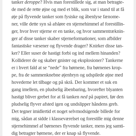
tan­ker
derop­pe
? Hvis man fore­stil­le­de sig, at man betrag­te­
de med de ret­te øjne og med et blik, som var i stand til at få
øje på fly­ven­de tan­ker som fysi­ske og åben­ly­se fæno­me­
ner, vil­le det­te syn så afslø­re en stjer­ne­him­mel af fore­stil­lin­
ger, hvor hver stjer­ne er en tan­ke, og hvor sam­men­træk­nin­
ger af dis­se tan­ker ska­ber stjer­ne­for­ma­tio­ner, som afbil­der
fan­ta­sti­ske væse­ner og fly­ven­de dra­ger? Knir­ker dis­se tan­
ker? Eller suser de hastigt for­bi og ind mel­lem hin­an­den?
Kol­li­de­rer de og ska­ber gni­ster og eks­plo­sio­ner? Tan­ker­ne
er i hvert fald at se “nede” fra bør­ne­ne, fra bør­ne­nes krop­
pe, fra de sam­men­k­neb­ne øjen­bryn og udspi­le­de øjne med
hove­d­er­ne let til­ba­ge og på skrå. Der kom­mer et suk en
gang imel­lem, en plud­se­lig åben­ba­ring, hvor­ef­ter bly­an­ten
hastigt bli­ver gre­bet for at få tan­ken
ned
på papi­ret, før den
plud­se­lig fly­ver afsted igen og unds­lip­per hån­dens greb.
Det teg­ner imid­ler­tid et noget selv­mod­si­gen­de bil­le­de for
mig, sådan at sid­de i klas­se­væ­rel­set og fore­stil­le mig den­ne
stjer­ne­him­mel af bør­ne­nes fly­ven­de tan­ker, mens jeg sam­ti­
dig betrag­ter bør­ne­ne, der er knap så fly­ven­de.