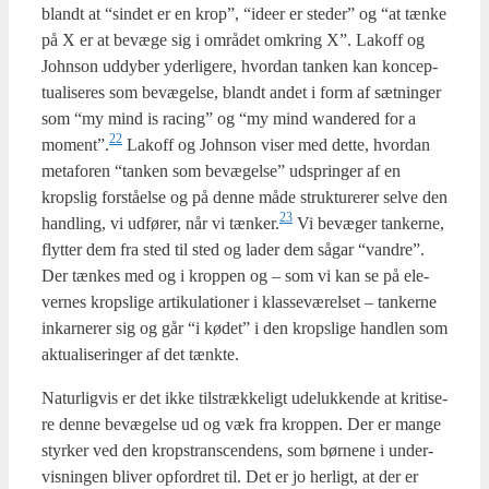
blandt at “sin­det er en krop”, “ide­er er ste­der” og “at tæn­ke
på X er at bevæ­ge sig i områ­det omkring X”. Lakoff og
John­son uddy­ber yder­li­ge­re, hvor­dan tan­ken kan kon­cep­
tu­a­li­se­res som bevæ­gel­se, blandt andet i form af sæt­nin­ger
som “my mind is racing” og “my mind wan­de­red for a
22
moment”.
Lakoff og John­son viser med det­te, hvor­dan
meta­for­en “tan­ken som bevæ­gel­se” udsprin­ger af en
krops­lig for­stå­el­se og på den­ne måde struk­tu­re­rer sel­ve den
23
hand­ling, vi udfø­rer, når vi tænker.
Vi bevæ­ger tan­ker­ne,
flyt­ter dem fra sted til sted og lader dem sågar “van­dre”.
Der tæn­kes med og i krop­pen og – som vi kan se på ele­
ver­nes krops­li­ge arti­ku­la­tio­ner i klas­se­væ­rel­set – tan­ker­ne
inkar­ne­rer sig og går “i kødet” i den krops­li­ge hand­len som
aktu­a­li­se­rin­ger af det tænk­te.
Natur­lig­vis er det ikke til­stræk­ke­ligt ude­luk­ken­de at kri­ti­se­
re den­ne bevæ­gel­se ud og væk fra krop­pen. Der er man­ge
styr­ker ved den kro­p­strans­cen­dens, som bør­ne­ne i under­
vis­nin­gen bli­ver opfor­dret til. Det er jo her­ligt, at der er