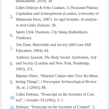
den­ska­ber­ne, 2019), 58.
Gilles Deleuze & Felix Guat­ta­ri,
A Thous­and Pla­teus:
Capi­ta­lism and Schizop­hre­nia
(Lon­don, Uni­ver­si­ty of
5.
Min­neso­ta Press, 1987). Se også Krejs­ler,
At ana­ly­se­
re med Gil­les Deleuze,
58.
Søren Ulrik Thom­sen,
City Slang
(Køben­havn,
6.
Vindrose).
Tim Dant,
Mate­ri­a­li­ty and Socie­ty
(McGraw-Hill
7.
Educa­tion, 2004), 84.
Anthony Syn­nott,
The Body Soci­al: Sym­bo­lism, Self
8.
and Socie­ty
(Lon­don and New York, Rout­led­ge,
1993), 251.
Bjørnar Olsen, “Mate­ri­al Cul­tu­re after Text: Re-Mem­
9.
be­ring Things”, i
Norwe­gi­an Archa­e­o­lo­gi­cal Review
36, nr. 2 (2003), 88.
Gilles Deleuze, “Postscript on the Socie­ties of Con­
10.
trol”, i
Octo­ber
59 (1992), 3–7.
11.
Deleuze, “Postscript on the Socie­ties of Con­trol”, 5.