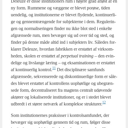
Deleuze er dis­se insti­tu­tio­ners rum i høje­re grad afløst af en
ny form. Rum­me­ne og væg­ge­ne er ble­vet por­ø­se, tiden
uen­de­lig, og insti­tu­tio­ner­ne er ble­vet fly­den­de, kon­ti­nu­er­li­
ge og gen­nem­træn­gen­de for sub­jek­ter­ne i dem. Regu­le­rin­
gen og nor­ma­li­se­rin­gen fin­der nu ikke blot sted i enkel­te
afgræn­se­de rum, men bevæ­ger sig ud over tid og sted, og
fin­der på den­ne måde altid ind i sub­jek­ters liv. Såle­des for­
kla­rer Deleuze, hvor­dan fabrik­ken er erstat­tet af virk­som­
he­den, sko­len er erstat­tet af
per­pe­tu­al trai­ning
– den evin­
de­li­ge og livslan­ge læring – og eksa­mi­na­tio­nen er erstat­tet
11
af kon­ti­nu­er­lig kontrol.
Det disci­pli­næ­re sam­funds
afgræn­se­de, sekven­se­re­de og dis­kon­ti­nu­er­li­ge form er såle­
des ble­vet erstat­tet af kon­trol­lens uop­hør­li­ge og ube­græn­
se­de form, decen­tra­li­se­ret fra mag­tens cen­tralt udø­ven­de
aktø­rer og loka­li­se­re­de insti­tu­tio­ner, og er i ste­det ble­vet
12
udbredt i et stør­re net­værk af kom­plek­se strukturer.
Som insti­tu­tio­ner­nes prak­sis­ser i kon­trol­sam­fun­det, der
bevæ­ger sig uop­hør­ligt gen­nem tid og rum, føl­ger dis­se