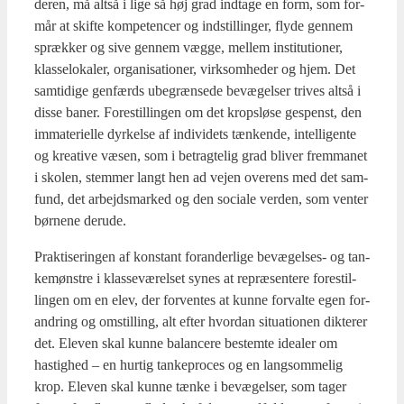
de­ren, må alt­så i lige så høj grad ind­ta­ge en form, som for­
mår at skif­te kom­pe­ten­cer og indstil­lin­ger, fly­de gen­nem
spræk­ker og sive gen­nem væg­ge, mel­lem insti­tu­tio­ner,
klas­se­lo­ka­ler, orga­ni­sa­tio­ner, virk­som­he­der og hjem. Det
sam­ti­di­ge gen­færds ube­græn­se­de bevæ­gel­ser tri­ves alt­så i
dis­se baner. Fore­stil­lin­gen om det kro­p­s­lø­se ges­penst, den
imma­te­ri­el­le dyr­kel­se af indi­vi­dets tæn­ken­de, intel­li­gen­te
og kre­a­ti­ve væsen, som i betrag­te­lig grad bli­ver frem­ma­net
i sko­len, stem­mer langt hen ad vej­en overens med det sam­
fund, det arbejds­mar­ked og den soci­a­le ver­den, som ven­ter
bør­ne­ne der­u­de.
Prak­ti­se­rin­gen af kon­stant for­an­der­li­ge bevæ­gel­ses- og tan­
ke­møn­stre i klas­se­væ­rel­set synes at repræ­sen­te­re fore­stil­
lin­gen om en elev, der for­ven­tes at kun­ne for­val­te egen for­
an­dring og omstil­ling, alt efter hvor­dan situ­a­tio­nen dik­te­rer
det. Ele­ven skal kun­ne balan­ce­re bestem­te ide­a­ler om
hastig­hed – en hur­tig tan­ke­pro­ces og en lang­som­me­lig
krop. Ele­ven skal kun­ne tæn­ke i bevæ­gel­ser, som tager