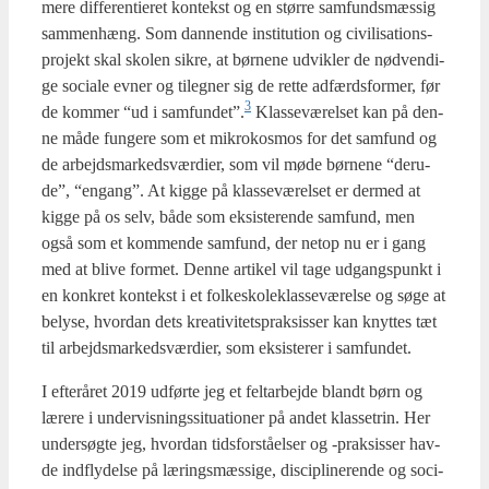
mere dif­fe­ren­ti­e­ret kon­tekst og en stør­re sam­funds­mæs­sig
sam­men­hæng. Som dan­nen­de insti­tu­tion og civi­li­sa­tions­
pro­jekt skal sko­len sik­re, at bør­ne­ne udvik­ler de nød­ven­di­
ge soci­a­le evner og til­eg­ner sig de ret­te adfærds­for­mer, før
3
de kom­mer “ud i samfundet”.
Klas­se­væ­rel­set kan på den­
ne måde fun­ge­re som et mikrokos­mos for det sam­fund og
de arbejds­mar­keds­vær­di­er, som vil møde bør­ne­ne “der­u­
de”, “engang”. At kig­ge på klas­se­væ­rel­set er der­med at
kig­ge på os selv, både som eksi­ste­ren­de sam­fund, men
også som et kom­men­de sam­fund, der net­op nu er i gang
med at bli­ve for­met. Den­ne arti­kel vil tage udgangs­punkt i
en kon­kret kon­tekst i et fol­ke­sko­le­klas­se­væ­rel­se og søge at
bely­se, hvor­dan dets kre­a­ti­vi­tets­prak­sis­ser kan knyt­tes tæt
til arbejds­mar­keds­vær­di­er, som eksi­ste­rer i sam­fun­det.
I efter­å­ret 2019 udfør­te jeg et fel­t­ar­bej­de blandt børn og
lære­re i under­vis­nings­si­tu­a­tio­ner på andet klas­se­trin. Her
under­søg­te jeg, hvor­dan tids­for­stå­el­ser og ‑prak­sis­ser hav­
de ind­fly­del­se på lærings­mæs­si­ge, disci­pli­ne­ren­de og soci­