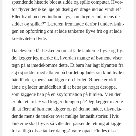
spæn­den­de histo­rie blot at sid­de og spil­le com­pu­ter. Hvor­
for fly­ver der ikke lige plud­se­lig en dra­ge ind ad vin­du­et?
Eller hvad med en ind­brud­styv, som bry­der ind, mens de
sid­der og spil­ler?” Lære­ren frem­lag­de der­for i under­vis­nin­
gen en opfor­dring om at lade tan­ker­ne fly­ve frit og at lade
kre­a­ti­vi­te­ten fly­de.
Da ele­ver­ne får beske­den om at lade tan­ker­ne fly­ve og fly­
de, læg­ger jeg mær­ke til, hvor­dan man­ge af bør­ne­ne viser
tegn på at imø­de­kom­me det­te. Et barn har lagt bly­an­ten fra
sig og sid­der med albu­en på bor­det og lader sin kind hvi­le i
hånd­fla­den, mens han kig­ger op i lof­tet. Øjne­ne er vidt
åbne og lader umid­del­bart til at betrag­te noget derop­pe,
som kig­ge­de han på en sky­for­ma­tion på him­len. Men der
er blot et loft. Hvad kig­ger dren­gen på? Jeg læg­ger mær­ke
til, at fle­re af bør­ne­ne kig­ger op på den­ne måde, til­sy­ne­la­
den­de mens de tæn­ker over muli­ge fan­ta­si­hi­sto­ri­er. Hvis
tan­ker­ne skal fly­ve, så vil­le den pas­sen­de ret­ning at kig­ge
for at til­gå dis­se tan­ker da også være opad. Fin­des dis­se