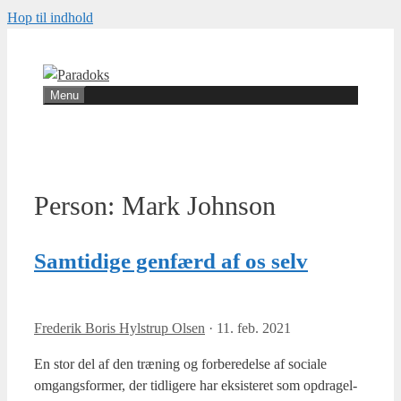
Hop til indhold
Menu
Person:
Mark Johnson
Samtidige genfærd af os selv
Frederik Boris Hylstrup Olsen
·
11. feb. 2021
En stor del af den træ­ning og for­be­re­del­se af soci­a­le
omgangs­for­mer, der tid­li­ge­re har eksi­ste­ret som opdra­gel­