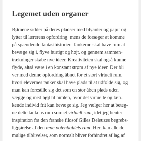
Lege­met uden orga­ner
Bør­ne­ne sid­der på deres plad­ser med bly­an­ter og papir og
lyt­ter til lære­rens opfor­dring, mens de for­sø­ger at kom­me
på spæn­den­de fan­ta­si­hi­sto­ri­er. Tan­ker­ne skal have rum at
bevæ­ge sig i, fly­ve hur­tigt og højt, og gen­nem sam­men­
træk­nin­ger ska­be nye ide­er. Kre­a­ti­vi­te­ten skal også kun­ne
fly­de, alt­så være i en kon­stant strøm af nye ide­er. Der bli­
ver med den­ne opfor­dring åbnet for et stort vir­tu­elt rum,
hvori ele­ver­nes tan­ker skal have plads til at udfol­de sig, og
man kan fore­stil­le sig det som en stor åben plads uden
væg­ge og med højt til him­len, hvor det vir­tu­el­le og tæn­
ken­de indi­vid frit kan bevæ­ge sig. Jeg væl­ger her at beteg­
ne det­te tan­kens rum som et
vir­tu­elt rum,
idet jeg hen­ter
inspira­tion fra den fran­ske filo­sof Gil­les Deleuzes begrebs­
lig­gø­rel­se af den
rene poten­ti­a­litets rum
. Heri kan alle de
muli­ge til­bli­vel­ser, som nor­malt bli­ver for­hin­dret af lag af