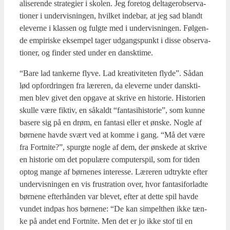
a­li­se­ren­de stra­te­gi­er i sko­len. Jeg fore­tog del­ta­gerob­ser­va­
tio­ner i under­vis­nin­gen, hvil­ket inde­bar, at jeg sad blandt
ele­ver­ne i klas­sen og fulg­te med i under­vis­nin­gen. Føl­gen­
de empi­ri­ske eksem­pel tager udgangs­punkt i dis­se obser­va­
tio­ner, og fin­der sted under en dansk­ti­me.
“Bare lad tan­ker­ne fly­ve. Lad kre­a­ti­vi­te­ten fly­de”. Sådan
lød opfor­drin­gen fra lære­ren, da ele­ver­ne under dansk­ti­
men blev givet den opga­ve at skri­ve en histo­rie. Histo­ri­en
skul­le være fik­tiv, en såkaldt “fan­ta­si­hi­sto­rie”, som kun­ne
base­re sig på en drøm, en fan­ta­si eller et ønske. Nog­le af
bør­ne­ne hav­de svært ved at kom­me i gang. “Må det være
fra Fort­ni­te?”, spurg­te nog­le af dem, der ønske­de at skri­ve
en histo­rie om det popu­læ­re com­pu­ter­spil, som for tiden
optog man­ge af bør­ne­nes inte­res­se. Lære­ren udtryk­te efter
under­vis­nin­gen en vis fru­stra­tion over, hvor fan­ta­si­for­lad­te
bør­ne­ne efter­hån­den var ble­vet, efter at det­te spil hav­de
vun­det ind­pas hos bør­ne­ne: “De kan sim­pelt­hen ikke tæn­
ke på andet end Fort­ni­te. Men det er jo ikke stof til en