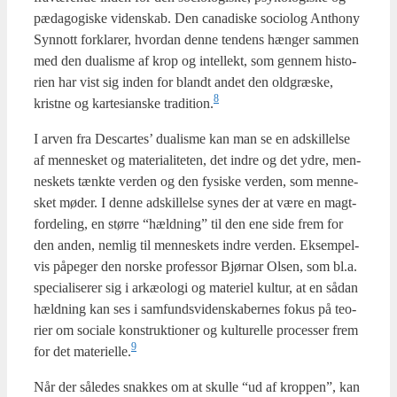
pæda­go­gi­ske viden­skab. Den cana­di­ske socio­log Ant­ho­ny
Syn­nott for­kla­rer, hvor­dan den­ne ten­dens hæn­ger sam­men
med den dua­lis­me af krop og intel­lekt, som gen­nem histo­
ri­en har vist sig inden for blandt andet den old­græ­ske,
8
krist­ne og kar­tesi­an­ske tradition.
I arven fra Descar­tes’ dua­lis­me kan man se en adskil­lel­se
af men­ne­sket og mate­ri­a­li­te­ten, det indre og det ydre, men­
ne­skets tænk­te ver­den og den fysi­ske ver­den, som men­ne­
sket møder. I den­ne adskil­lel­se synes der at være en magt­
for­de­ling, en stør­re “hæld­ning” til den ene side frem for
den anden, nem­lig til men­ne­skets indre ver­den. Eksem­pel­
vis påpe­ger den nor­ske pro­fes­sor Bjør­nar Olsen, som bl.a.
spe­ci­a­li­se­rer sig i arkæ­o­lo­gi og mate­ri­el kul­tur, at en sådan
hæld­ning kan ses i sam­funds­vi­den­ska­ber­nes fokus på teo­
ri­er om soci­a­le kon­struk­tio­ner og kul­tu­rel­le pro­ces­ser frem
9
for det materielle.
Når der såle­des snak­kes om at skul­le “ud af krop­pen”, kan