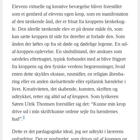
Ele­vens vir­tu­el­le og kre­a­ti­ve bevæ­gel­se bli­ver fore­stil­let
som et gen­færd af ele­vens egen krop, som en mani­fe­sta­tion
af den tæn­ken­de ånd, der er fri­sat fra krop­pens læn­ke­kug­
le. Den ide­el­le tæn­ken­de elev er på den­ne måde én, som
kan sæt­te krop­pen til side for der­ef­ter at for­la­de den. Som
ånden der løf­tes op fra sit døde og døde­li­ge lege­me. En ud-
af-krop­pen-ople­vel­se. En sindstil­stand, der ansku­es som
sær­de­les efter­trag­tet, typisk for­bun­det med at bli­ve fri­gjort
fra krop­pens og den fysi­ske ver­dens begræns­nin­ger, hvad
enten det­te skyl­des ekst­a­se, rus­mid­ler, en reli­gi­øs åben­ba­
ring eller en anden skel­sæt­ten­de eller epi­fa­nisk hæn­del­se i
livet. Kre­a­ti­vi­te­ten, det ska­ben­de, kun­sten, skrif­ten og
udtryk­ket, ret­ter sig altid
ud af krop­pen
. Som lyri­ke­ren
Søren Ulrik Thom­sen fore­stil­ler sig det: “Kun­ne min krop
dri­ve ud i min skrift/kunne orde­ne sej­le fra hæn­der­nes
6
hud”.
Det­te er det pæda­go­gi­ske ide­al, jeg ser udtrykt i lære­rens
opfor­dring. Det er gen­fær­det, som dri­ves ud af krop­pen og