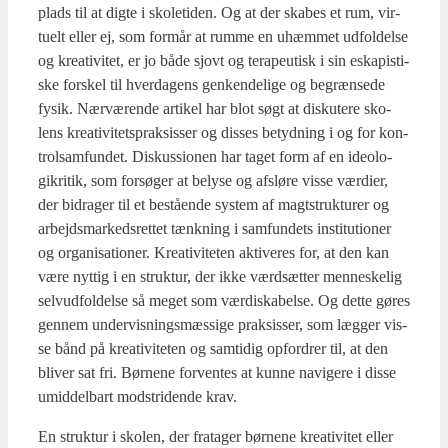
plads til at dig­te i sko­le­ti­den. Og at der ska­bes et rum, vir­
tu­elt eller ej, som for­mår at rum­me en uhæm­met udfol­del­se
og kre­a­ti­vi­tet, er jo både sjovt og tera­pe­u­tisk i sin eska­pi­sti­
ske for­skel til hver­da­gens gen­ken­de­li­ge og begræn­se­de
fysik. Nær­væ­ren­de arti­kel har blot søgt at dis­ku­te­re sko­
lens kre­a­ti­vi­tets­prak­sis­ser og dis­ses betyd­ning i og for kon­
trol­sam­fun­det. Dis­kus­sio­nen har taget form af en ide­o­lo­
gik­ri­tik, som for­sø­ger at bely­se og afslø­re vis­se vær­di­er,
der bidra­ger til et bestå­en­de system af magtstruk­tu­rer og
arbejds­mar­keds­ret­tet tænk­ning i sam­fun­dets insti­tu­tio­ner
og orga­ni­sa­tio­ner. Kre­a­ti­vi­te­ten akti­ve­res for, at den kan
være nyt­tig i en struk­tur, der ikke værds­æt­ter men­ne­ske­lig
sel­vud­fol­del­se så meget som vær­di­ska­bel­se. Og det­te gøres
gen­nem under­vis­nings­mæs­si­ge prak­sis­ser, som læg­ger vis­
se bånd på kre­a­ti­vi­te­ten og sam­ti­dig opfor­drer til, at den
bli­ver sat fri. Bør­ne­ne for­ven­tes at kun­ne navi­ge­re i dis­se
umid­del­bart mod­stri­den­de krav.
En struk­tur i sko­len, der fra­ta­ger bør­ne­ne kre­a­ti­vi­tet eller