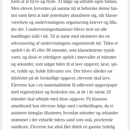
form af at fly­ve og fly­de. At føl­ge og udfol­de egen fan­ta­si.
Men ele­ven for­ven­tes på sam­me tid at beher­ske den­ne fan­
ta­si samt først at lade poten­ti­a­ler aktu­a­li­se­re sig, når klas­se­
væ­rel­sets og under­vis­nin­gens orga­ni­se­ring kræ­ver og til­la­
der det. I under­vis­nings­si­tu­a­tio­ner bli­ver stort set alle
handling­er målt i tid. Til at star­te med eksi­ste­rer der en
sekven­se­ring af under­vis­nin­gens orga­ni­se­re­de tid. Tiden er
opdelt i de 45 eller 90 minut­ter, som klas­se­ti­mer­ne typisk
varer, og dis­se er yder­li­ge­re opdelt i inter­val­ler af minut­ter
og sekun­der, som udgør tiden til at lave opga­ver, læse, spi­
se, ryd­de op, hol­de frik­var­ter osv. Der bli­ver såle­des sat
tids­fri­ster på de for­skel­li­ge opga­ver, ele­ver­ne skal lave.
Ele­ver­ne kan i en mate­ma­tik­ti­me få udle­ve­ret opga­ve­pa­pir
med reg­ne­styk­ker og beske­den om, at de i de næste 20
minut­ter skal arbej­de med dis­se opga­ver. På klas­sens
smart­bo­ard kan ele­ver­ne føl­ge med i nedtæl­lin­gen, da et
ani­me­ret timeg­las illu­stre­rer, hvor­dan minut­ter og sekun­der
strøm­mer i det vir­tu­el­le tidens sand som små, pixe­le­re­de
sand­korn. Ele­ver­ne har alt­så fået til­delt en gan­ske tyde­lig