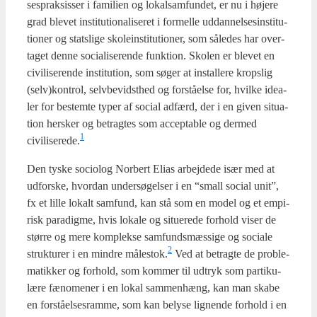
ses­prak­sis­ser i fami­li­en og lokal­sam­fun­det, er nu i høje­re
grad ble­vet insti­tu­tio­na­li­se­ret i for­mel­le uddan­nel­ses­in­sti­tu­
tio­ner og stats­li­ge sko­le­in­sti­tu­tio­ner, som såle­des har over­
ta­get den­ne soci­a­li­se­ren­de funk­tion. Sko­len er ble­vet en
civi­li­se­ren­de insti­tu­tion, som søger at instal­le­re krops­lig
(selv)kontrol, selv­be­vidst­hed og for­stå­el­se for, hvil­ke ide­a­
ler for bestem­te typer af soci­al adfærd, der i en given situ­a­
tion her­sker og betrag­tes som accep­tab­le og der­med
1
civiliserede.
Den tyske socio­log Nor­bert Eli­as arbej­de­de især med at
udfor­ske, hvor­dan under­sø­gel­ser i en “small soci­al unit”,
fx et lil­le lokalt sam­fund, kan stå som en model og et empi­
risk para­dig­me, hvis loka­le og situ­e­re­de for­hold viser de
stør­re og mere kom­plek­se sam­funds­mæs­si­ge og soci­a­le
2
struk­tu­rer i en min­dre målestok.
Ved at betrag­te de pro­ble­
ma­tik­ker og for­hold, som kom­mer til udtryk som par­ti­ku­
læ­re fæno­me­ner i en lokal sam­men­hæng, kan man ska­be
en for­stå­el­ses­ram­me, som kan bely­se lig­nen­de for­hold i en