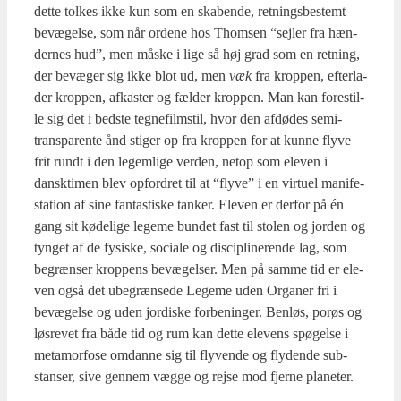
det­te tol­kes ikke kun som en ska­ben­de, ret­nings­be­stemt
bevæ­gel­se, som når orde­ne hos Thom­sen “sej­ler fra hæn­
der­nes hud”, men måske i lige så høj grad som en ret­ning,
der bevæ­ger sig ikke blot ud, men
væk
fra krop­pen, efter­la­
der krop­pen, afka­ster og fæl­der krop­pen. Man kan fore­stil­
le sig det i bed­ste teg­ne­filmstil, hvor den afdø­des semi­
trans­pa­ren­te ånd sti­ger op fra krop­pen for at kun­ne fly­ve
frit rundt i den legem­li­ge ver­den, net­op som ele­ven i
dansk­ti­men blev opfor­dret til at “fly­ve” i en vir­tu­el mani­fe­
sta­tion af sine fan­ta­sti­ske tan­ker. Ele­ven er der­for på én
gang sit køde­li­ge lege­me bun­det fast til sto­len og jor­den og
tyn­get af de fysi­ske, soci­a­le og disci­pli­ne­ren­de lag, som
begræn­ser krop­pens bevæ­gel­ser. Men på sam­me tid er ele­
ven også det ube­græn­se­de Lege­me uden Orga­ner fri i
bevæ­gel­se og uden jor­di­ske for­be­nin­ger. Ben­løs, por­øs og
løs­re­vet fra både tid og rum kan det­te ele­vens spø­gel­se i
meta­mor­fo­se omdan­ne sig til fly­ven­de og fly­den­de sub­
stan­ser, sive gen­nem væg­ge og rej­se mod fjer­ne pla­ne­ter.