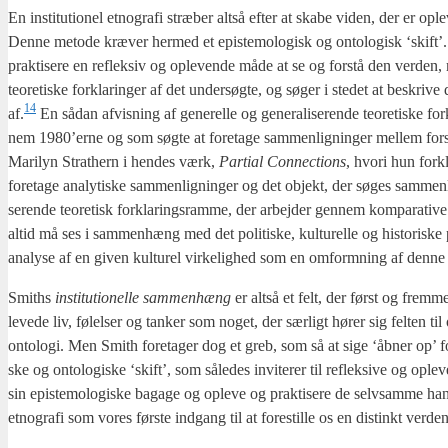
En insti­tu­tio­nel etno­gra­fi stræ­ber alt­så efter at ska­be viden, der er op
Den­ne meto­de kræ­ver her­med et epi­ste­mo­lo­gisk og onto­lo­gisk ‘skift’. De
prak­ti­se­re en reflek­siv og ople­ven­de måde at se og for­stå den ver­den, ma
teo­re­ti­ske for­kla­rin­ger af det under­søg­te, og søger i ste­det at beskri­v
14
af.
En sådan afvis­ning af gene­rel­le og gene­ra­li­se­ren­de teo­re­ti­ske fo
nem 1980’erne og som søg­te at fore­ta­ge sam­men­lig­nin­ger mel­lem for­skel­
Marilyn Strat­hern i hen­des værk,
Par­ti­al Con­nections
, hvori hun for­kl
fore­ta­ge ana­ly­ti­ske sam­men­lig­nin­ger og det objekt, der søges sammen
se­ren­de teo­re­tisk for­kla­rings­ram­me, der arbej­der gen­nem kom­pa­ra­ti­v
altid må ses i sam­men­hæng med det poli­ti­ske, kul­tu­rel­le og histo­ri­ske
ana­ly­se af en given kul­tu­rel vir­ke­lig­hed som en omform­ning af den­ne vir
Smit­hs
insti­tu­tio­nel­le sam­men­hæng
er alt­så et felt, der først og frem­
leve­de liv, følel­ser og tan­ker som noget, der sær­ligt hører sig fel­ten til 
onto­lo­gi. Men Smith fore­ta­ger dog et greb, som så at sige ‘åbner op’ for u
ske og onto­lo­gi­ske ‘skift’, som såle­des invi­te­rer til reflek­si­ve og ople
sin epi­ste­mo­lo­gi­ske baga­ge og ople­ve og prak­ti­se­re de selv­sam­me handli
etno­gra­fi som vores før­ste ind­gang til at fore­stil­le os en distinkt ver