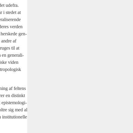
det ude­fra.
 i ste­det at
­li­se­ren­de
r deres ver­den
r her­ske­de gen­
t andre af
u­ges til at
en gene­ra­li­
fi­ske viden
ro­po­lo­gisk
ning af fel­tens
­rer en distinkt
epi­ste­mo­lo­gi­
ol­tre sig med al
nsti­tu­tio­nel­le