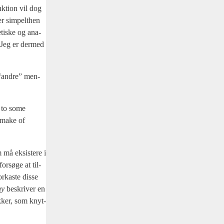
nk­tion vil dog
er sim­pelt­hen
­ti­ske og ana­
. Jeg er der­med
n “andre” men­
e to some
y make of
må eksi­ste­re i
r­sø­ge at til­
­ka­ste dis­se
­hy
beskri­ver en
ik­ker, som knyt­