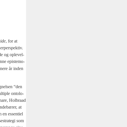
i­de
, for at
er­per­spek­tiv.
­de og ople­vel­
­ne epi­ste­mo­
sene­re år inden
g­nel­sen “den
­tip­le onto­lo­
ena­re, Hol­braad
nde­bæ­rer, at
 en essen­ti­el
e­stra­te­gi som