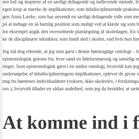
sen lod sig inspi­re­re af en sær­ligt del­ta­gen­de og ind­le­ven­de meto­de, 
egen krop at mær­ke de impli­ka­tio­ner, som tids­di­sci­pli­ne­ren­de prak­sis­
gen Anna Lær­ke, som har anvendt en sær­ligt del­ta­gen­de rol­le som meto­
på at ind­ta­ge en så barn­lig posi­tion som muligt ved at klæ­de sig som bø
for eksem­pel angik den over­ord­ne­de plan­læg­ning af sko­le­da­gen. En s
ke de disci­pli­næ­re tek­nik­ker, som fandt sted i sko­len, end hvis hun hav
Jeg må dog erken­de, at jeg som gæst i den­ne bør­ne­ag­ti­ge onto­lo­gi – hvori
epi­ste­mo­lo­gisk græn­se for, hvor sand en følel­ses­mæs­sig og san­se­lig e
ring­er. Som epi­ste­mo­lo­gisk gæst i en anden onto­lo­gi, hvor­vidt kan je
under­sø­gel­se af tids­di­sci­pli­ne­rin­gens impli­ka­tio­ner, ople­ver de giv­n
mig fra bør­ne­nes indi­vi­du­a­li­te­ter (vok­sen, ikke-sko­le­e­lev, i forsk­nin
osv.), hvor­vidt til­la­der en sådan andet­hed, som jeg da besid­der, at sæt­
At kom­me ind i fe