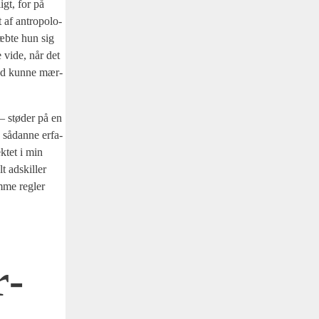
ligt, for på
 af antro­po­lo­
æb­te hun sig
e vide, når det
grad kun­ne mær­
 – stø­der på en
s sådan­ne erfa­
k­tet i min
lt adskil­ler
m­me reg­ler
r­