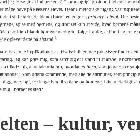
hvori jeg for­søg­te at ind­ta­ge en så “bar­ne-agtig” posi­tion i fel­ten som mu
ser måt­te have på klas­sens ele­ver. Den­ne meto­di­ske til­gang var inspi­re­ret
de i sit fel­t­ar­bej­de blandt børn i en engelsk
pri­mary school
. Her bestr
r­ne­ne, spi­se med bør­ne­ne, og stort set kun at vide, hvad bør­ne­ne måt­t
ådan posi­tion blandt bør­ne­ne med­før­te iføl­ge Lær­ke, at hun i høje­re 
1
­de ople­vet det­te på afstand.
 bestem­te impli­ka­tio­ner af tids­di­sci­pli­ne­ren­de prak­sis­ser fin­der sted
rfa­ring, jeg kan gøre mig, som sam­ti­dig er i stand til at afspej­le bør­ne­ne
g da til­la­de mig at udta­le mig om, hvor­dan
et barn
, som jo net­op er sub­je
e situ­a­tio­ner? Som ude­frakom­men­de, med alle de attri­but­ter, som prin­ci­pi­e
gs­an­lig­gen­de, høj, for lan­ge ben til sto­le­ne og bor­de­ne, ikke under­lagt sa
te mig i bør­ne­nes sted?
l­ten – kul­tur, ve