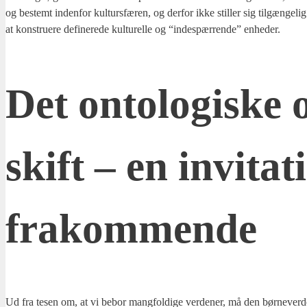
og bestemt inden­for kul­turs­fæ­ren, og der­for ikke stil­ler sig til­gæn­ge­l
at kon­stru­e­re defi­ne­re­de kul­tu­rel­le og “indespær­ren­de” enhe­der.
Det onto­lo­gi­ske o
skift – en invi­ta­
frakom­men­de
Ud fra tesen om, at vi bebor mang­fol­di­ge ver­de­ner, må den bør­ne­ver­d