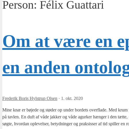
Person:
Félix Guattari
Om at være en ep
en anden ontolog
Frederik Boris Hylstrup Olsen
·
1. okt. 2020
Mine knæ er bøje­de og stø­der op under bor­dets over­fla­de. Med krum ryg,
på tav­len. En duft af våde jak­ker og våde agur­ker hæn­ger i den tæt­te, s
søg­te, hvor­dan ople­vel­ser, betyd­nin­ger og prak­sis­ser af tid spil­ler en 