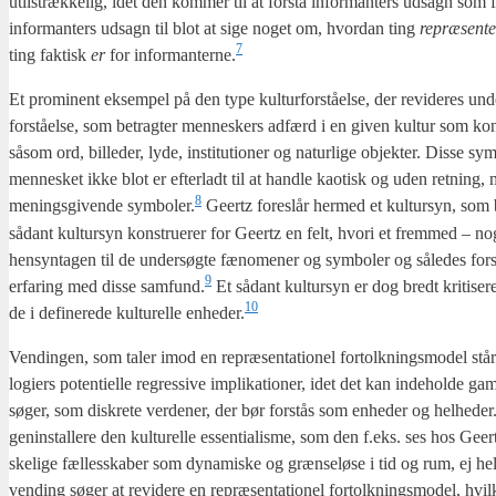
util­stræk­ke­lig, idet den kom­mer til at for­stå infor­man­ters udsagn som f
infor­man­ters udsagn til blot at sige noget om, hvor­dan ting
repræ­sen­te
7
ting fak­tisk
er
for informanterne.
Et pro­mi­nent eksem­pel på den type kul­tur­for­stå­el­se, der revi­de­res un
for­stå­el­se, som betrag­ter men­ne­skers adfærd i en given kul­tur som kon­st
såsom ord, bil­le­der, lyde, insti­tu­tio­ner og natur­li­ge objek­ter. Dis­se sym­
men­ne­sket ikke blot er efter­ladt til at hand­le kao­tisk og uden ret­ning,
8
menings­gi­ven­de symboler.
Geertz fore­slår her­med et kul­tur­syn, som 
sådant kul­tur­syn kon­stru­e­rer for Geertz en felt, hvori et frem­med – 
hen­syn­ta­gen til de under­søg­te fæno­me­ner og sym­bo­ler og såle­des for­sø
9
erfa­ring med dis­se samfund.
Et sådant kul­tur­syn er dog bredt kri­ti­se­r
10
de i defi­ne­re­de kul­tu­rel­le enheder.
Ven­din­gen, som taler imod en repræ­sen­ta­tio­nel for­tolk­nings­mo­del står i
lo­gi­ers poten­ti­el­le regres­si­ve impli­ka­tio­ner, idet det kan inde­hol­de ga
sø­ger, som diskre­te ver­de­ner, der bør for­stås som enhe­der og helheder
genin­stal­le­re den kul­tu­rel­le essen­ti­a­lis­me, som den f.eks. ses hos Gee
ske­li­ge fæl­les­ska­ber som dyna­mi­ske og græn­se­lø­se i tid og rum, ej hel­l
ven­ding søger at revi­de­re en repræ­sen­ta­tio­nel for­tolk­nings­mo­del, hv