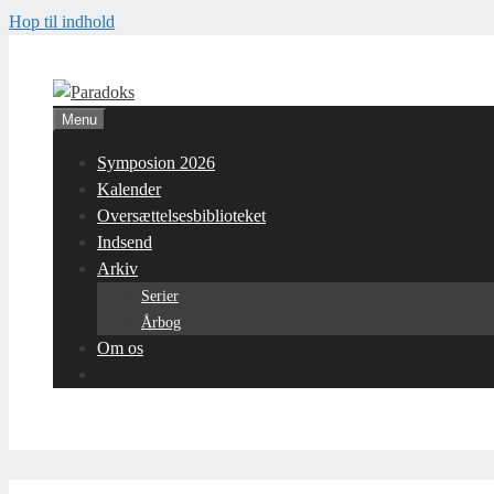
Hop til indhold
Menu
Symposion 2026
Kalender
Oversættelsesbiblioteket
Indsend
Arkiv
Serier
Årbog
Om os