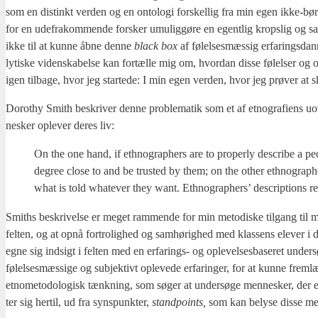
som en distinkt ver­den og en onto­lo­gi for­skel­lig fra min egen ikke-bør­
for en ude­frakom­men­de for­sker umu­lig­gø­re en egent­lig krops­lig og san
ikke til at kun­ne åbne den­ne
bla­ck box
af følel­ses­mæs­sig erfa­rings­dan
ly­ti­ske viden­ska­bel­se kan for­tæl­le mig om, hvor­dan dis­se følel­ser og 
igen til­ba­ge, hvor jeg star­te­de: I min egen ver­den, hvor jeg prø­ver 
Dor­o­t­hy Smith beskri­ver den­ne pro­ble­ma­tik som et af etno­gra­fi­ens 
ne­sker ople­ver deres liv:
On the one hand, if eth­no­grap­hers are to pro­per­ly descri­be a
degree clo­se to and be tru­sted by them; on the other eth­no­grap­
what is told what­ever they want. Eth­no­grap­hers’ descrip­tions rep
Smit­hs beskri­vel­se er meget ram­men­de for min meto­di­ske til­gang til m
fel­ten, og at opnå for­tro­lig­hed og sam­hø­rig­hed med klas­sens ele­ver i 
eg­ne sig ind­sigt i fel­ten med en erfa­rings- og ople­vel­ses­ba­se­ret unde
følel­ses­mæs­si­ge og sub­jek­tivt ople­ve­de erfa­ring­er, for at kun­ne frem­
etno­me­to­do­lo­gisk tænk­ning, som søger at under­sø­ge men­ne­sker, der er und
ter sig her­til, ud fra syns­punk­ter,
stand­po­ints,
som kan bely­se dis­se men