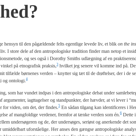
g­hed?
ge hen­syn til den pågæl­den­de felts egent­li­ge leve­de liv, et blik
on the ins
iv. I sto­re dele af den antro­po­lo­gi­ske tra­di­tion fin­der man net­op et insi­d
­tions­me­to­de, og ses også i Dor­o­t­hy Smit­hs udlæg­ning af en prak­ti­se­ren
3
in­kel på etno­gra­fisk praksis,
hvil­ket jeg sene­re vil kom­me ind på. Den
it til­fæl­de bør­ne­nes ver­den – knyt­ter sig tæt til de drøf­tel­ser, der i de 
4
­gi og ontologi.
­ning, som har vun­det ind­pas i den antro­po­lo­gi­ske debat under sam­le­be­te
argu­men­ter, iagt­ta­gel­ser og stand­punk­ter, der hæv­der, at vi lever i “mul
5
or­mer for viden, om det, der findes.
En sådan til­gang kan iden­ti­fi­ce­res i H
6
el­se af mang­fol­di­ge ver­de­ner, frem­for at tæn­ke ver­den som én.
Det­te i
l­lem under­sø­ge­ren og de, der under­sø­ges, seri­øst og aner­ken­de det som
r umid­del­bart ufor­stå­e­li­ge. Her anses den gængse antro­po­lo­gi­ske ana­ly­s