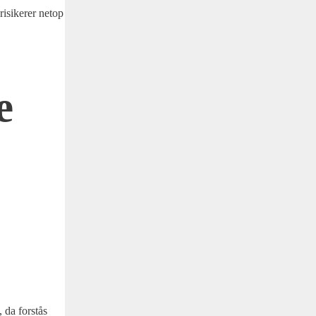
isi­ke­rer net­op
e
 da for­stås