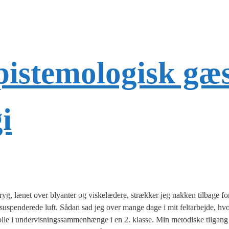
istemologisk gæs
i
 lænet over bly­an­ter og viske­læ­de­re, stræk­ker jeg nak­ken til­ba­ge fo
us­pen­de­re­de luft. Sådan sad jeg over man­ge dage i mit fel­t­ar­bej­de, h
rol­le i under­vis­nings­sam­men­hæn­ge i en 2. klas­se. Min meto­di­ske til­gang 