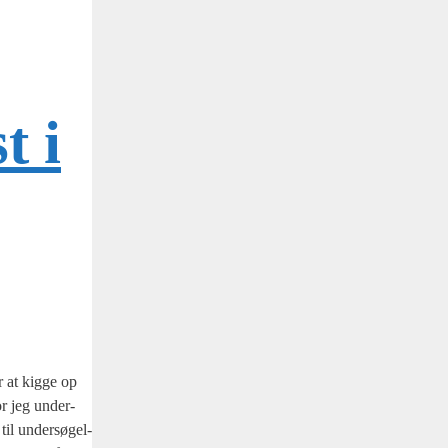
t i
r at kig­ge op
vor jeg under­
til under­sø­gel­