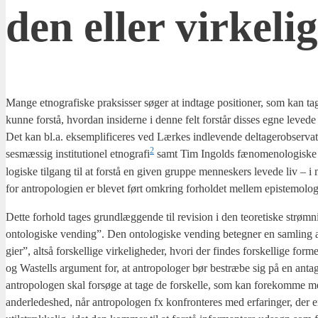
den eller vir­ke­li
Man­ge etno­gra­fi­ske prak­sis­ser søger at ind­ta­ge posi­tio­ner, som kan ta
kun­ne for­stå, hvor­dan insi­der­ne i den­ne felt for­står dis­ses egne leve­de l
Det kan bl.a. eksem­pli­fi­ce­res ved Lær­kes ind­le­ven­de del­ta­gerob­ser­va
2
ses­mæs­sig insti­tu­tio­nel etnografi
samt Tim Ingolds fæno­meno­lo­gi­ske v
lo­gi­ske til­gang til at for­stå en given grup­pe men­ne­skers leve­de liv – i m
for antro­po­lo­gi­en er ble­vet ført omkring for­hol­det mel­lem epi­ste­mo­lo
Det­te for­hold tages grund­læg­gen­de til revi­sion i den teo­re­ti­ske strøm
onto­lo­gi­ske ven­ding”. Den onto­lo­gi­ske ven­ding beteg­ner en sam­ling af 
gi­er”, alt­så for­skel­li­ge vir­ke­lig­he­der, hvori der fin­des for­skel­li­ge f
og Wastells argu­ment for, at antro­po­lo­ger bør bestræ­be sig på en anta­g
antro­po­lo­gen skal for­sø­ge at tage de for­skel­le, som kan fore­kom­me me
ander­le­des­hed, når antro­po­lo­gen fx kon­fron­te­res med erfa­ring­er, der e