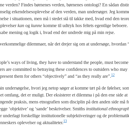
ne ver­den? Fin­des bør­ne­nes ver­den, bør­ne­nes onto­lo­gi? En sådan disti
­se­lig erken­del­ses­op­le­vel­se af den ver­den, man under­sø­ger. Jeg kom­m
­nel­se i situ­a­tio­nen, men må i ste­det stå til tak­ke med, hvad end den teo­re
ople­vel­ser
kan
og
kun­ne
kom­me til udtryk hos fel­tets egent­li­ge bebo­e­re
at ska­be mening og logik i, hvad end der undre­de mig på min rej­se.
uover­kom­me­li­ge dilem­ma­er, når det dre­jer sig om at under­sø­ge, hvor­da
 peop­le’s ways of living, they have to under­stand the peo­ple, must becom
hers are com­mit­ted to betraying these con­fi­den­ces to out­si­ders who ma
12
­re­sent them for others “objecti­ve­ly” and “as they real­ly are”.
in under­sø­gel­se, hvori jeg net­op søger at kom­me tæt på de følel­ser, som 
det omfang, det er muligt. Der eksi­ste­rer et dilem­ma i på den ene side at fo
r­sø­gen­de prak­sis, mens etno­gra­fi­en som disci­plin på den anden side må for
læg­ge ‘objek­ti­ve’ og ‘san­de’ beskri­vel­ser. Smit­hs
insti­tu­tio­nal eth­no­grap
er­lagt for­skel­li­ge insti­tu­tio­nel­le sub­jek­ti­ve­rin­ger og de pro­ble­ma­t
13
­ne­skers ople­vel­ser og aktualiteter.