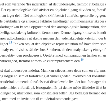
le­vet som væren­de ‘fra inder­si­den’ af det under­søg­te, frem­for at betrag­te 
t epi­ste­mo­lo­gi­ske skift afvi­ser en objek­tiv til­gang til viden og fore­slår
n tager del i. Det onto­lo­gi­ske skift består i at afvi­se gene­rel­le og gene­ra
e de par­ti­ku­læ­re og situ­e­re­de fak­ti­ske handling­er, som men­ne­sker ska­be
r­kla­rin­ger kan fx ses i opgø­ret med den antro­po­lo­gi­ske kom­pa­ra­tion, de
li­ge soci­a­le og kul­tu­rel­le fæno­me­ner. Den­ne til­gang kri­ti­se­res bland
a­rer udfor­drin­gen i at skel­ne mel­lem den viden­ska­be­li­ge kate­go­ri, der br
15
lignet.
Tan­ken om, at den objek­ti­ve repræ­sen­ta­tion må have form som 
e ana­ly­ser, udvi­skes såle­des hos Strat­hern, da den ana­ly­ti­ske og etno­gra­
 per­spek­tiv, den pro­du­ce­res i. Opgø­ret med kom­pa­ra­tio­nen tæn­ker en ant
16
­ke­lig­hed, frem­for at for­tol­ke eller repræ­sen­te­re den.
mest skal under­sø­ges inde­fra. Man kan såle­des læse det­te som en afgræns­
og udgør en sam­let for­tolk­ning af vir­ke­lig­he­den, hvor­med det kon­sti­tu­e
de­frakom­men­de for­stå­el­ser af dis­se leve­de liv, idet hun fore­ta­ger det 
­ven­de måder at for­stå på. Etno­gra­fen får på den­ne måde til­la­del­se til at b
ng­er og situ­a­tio­ner, som kon­sti­tu­e­rer fel­ten. Jeg betrag­ter her­med den i
­den, men med en invi­ta­tion til en ude­frakom­men­de gæst.