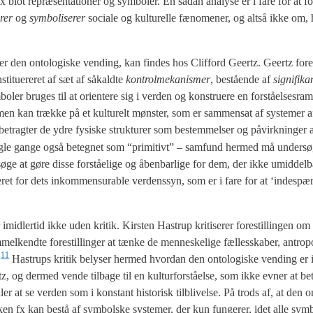
x blot repræ­sen­ta­tio­ner og sym­bo­ler. En sådan ana­ly­se er i fare for at 
­rer
og
sym­bo­li­se­rer
soci­a­le og kul­tu­rel­le fæno­me­ner, og alt­så ikke om,
der den onto­lo­gi­ske ven­ding, kan fin­des hos Clif­ford Geertz. Geertz fore­
i­tu­e­re­ret af sæt af såkald­te
kon­trol­me­ka­nis­mer
, bestå­en­de af
sig­ni­fi­k
bo­ler bru­ges til at ori­en­te­re sig i ver­den og kon­stru­e­re en for­stå­el­ses­ra
 men kan træk­ke på et kul­tu­relt møn­ster, som er sam­men­sat af syste­mer af
betrag­ter de ydre fysi­ske struk­tu­rer som bestem­mel­ser og påvirk­nin­ger
nog­le gan­ge også beteg­net som “pri­mi­tivt” – sam­fund her­med må under­s
­ge at gøre dis­se for­stå­e­li­ge og åben­bar­li­ge for dem, der ikke umid­del­b
e­ret for dets inkom­men­su­rab­le ver­dens­syn, som er i fare for at ‘indespær­
mid­ler­tid ikke uden kri­tik. Kir­sten Hastrup kri­ti­se­rer fore­stil­lin­gen om
m­mel­kend­te fore­stil­lin­ger at tæn­ke de men­ne­ske­li­ge fæl­les­ska­ber, antro­
11
.
Hastrups kri­tik bely­ser her­med hvor­dan den onto­lo­gi­ske ven­ding er i
rtz, og der­med ven­de til­ba­ge til en kul­tur­for­stå­el­se, som ikke evner at b
er at se ver­den som i kon­stant histo­risk til­bli­vel­se. På trods af, at den on
il­ken fx kan bestå af sym­bol­ske syste­mer, der kun fun­ge­rer, idet alle sym­