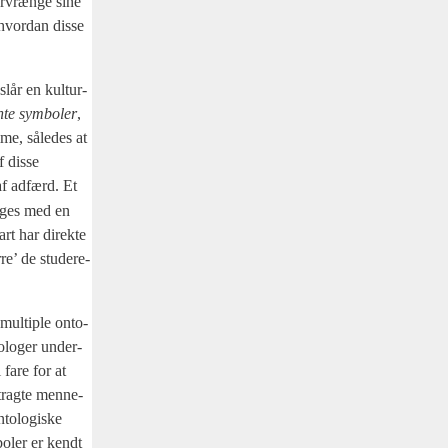
forvræn­ge sine
 hvor­dan dis­se
slår en kul­tur­
an­te sym­bo­ler
,
m­me, såle­des at
 dis­se
 af adfærd. Et
ø­ges med en
art har direk­te
re’ de stu­de­re­
 mul­tip­le onto­
po­lo­ger under­
 fare for at
etrag­te men­ne­
to­lo­gi­ske
bo­ler er kendt