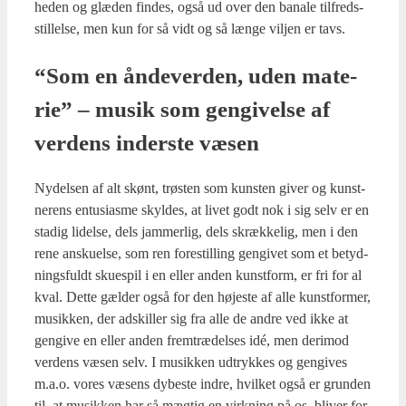
he­den og glæ­den fin­des, også ud over den bana­le til­freds­
stil­lel­se, men kun for så vidt og så læn­ge vilj­en er tavs.
“Som en ånde­ver­den, uden mate­
rie” – musik som gen­gi­vel­se af
ver­dens inder­ste væsen
Nydel­sen af alt skønt, trø­sten som kun­sten giver og kunst­
ne­rens entu­si­as­me skyl­des, at livet godt nok i sig selv er en
sta­dig lidel­se, dels jam­mer­lig, dels skræk­ke­lig, men i den
rene ansku­el­se, som ren fore­stil­ling gen­gi­vet som et betyd­
nings­fuldt sku­e­spil i en eller anden kunst­form, er fri for al
kval. Det­te gæl­der også for den høje­ste af alle kunst­for­mer,
musik­ken, der adskil­ler sig fra alle de andre ved ikke at
gen­gi­ve en eller anden frem­træ­del­ses idé, men der­i­mod
ver­dens væsen selv. I musik­ken udtryk­kes og gen­gi­ves
m.a.o. vores væsens dybe­ste indre, hvil­ket også er grun­den
til, at musik­ken har så mæg­tig en virk­ning på os, bli­ver for­