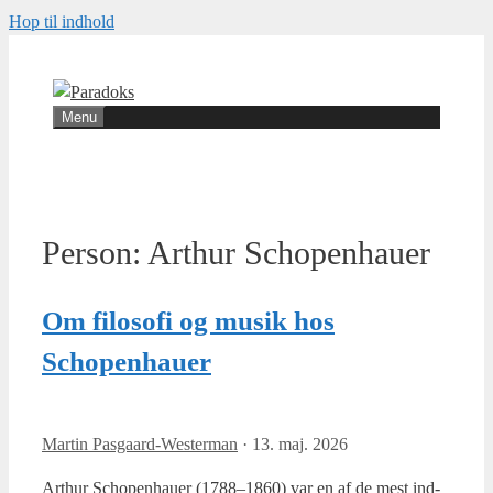
Hop til indhold
Menu
Person:
Arthur Schopenhauer
Om filosofi og musik hos
Schopenhauer
Martin Pasgaard-Westerman
·
13. maj. 2026
Art­hur Scho­pen­hau­er (1788–1860) var en af de mest ind­