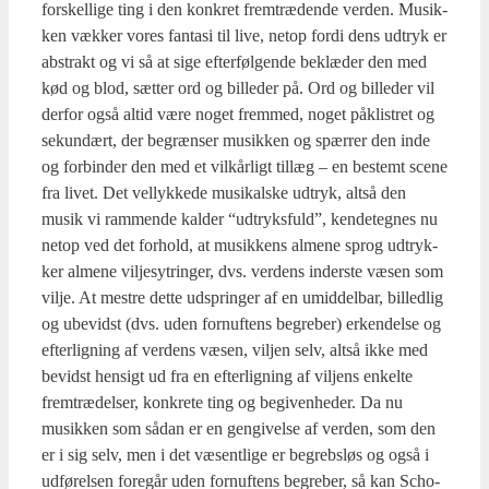
for­skel­li­ge ting i den kon­kret frem­træ­den­de ver­den. Musik­
ken væk­ker vores fan­ta­si til live, net­op for­di dens udtryk er
abstrakt og vi så at sige efter­føl­gen­de beklæ­der den med
kød og blod, sæt­ter ord og bil­le­der på. Ord og bil­le­der vil
der­for også altid være noget frem­med, noget påkli­stret og
sekun­dært, der begræn­ser musik­ken og spær­rer den inde
og for­bin­der den med et vil­kår­ligt til­læg – en bestemt sce­ne
fra livet. Det vel­lyk­ke­de musi­kal­ske udtryk, alt­så den
musik vi ram­men­de kal­der “udtryks­fuld”, ken­de­teg­nes nu
net­op ved det for­hold, at musik­kens alme­ne sprog udtryk­
ker alme­ne vil­je­sy­t­rin­ger, dvs. ver­dens inder­ste væsen som
vil­je. At mestre det­te udsprin­ger af en umid­del­bar, bil­led­lig
og ube­vidst (dvs. uden for­nuf­tens begre­ber) erken­del­se og
efter­lig­ning af ver­dens væsen, vilj­en selv, alt­så ikke med
bevidst hen­sigt ud fra en efter­lig­ning af vil­jens enkel­te
frem­træ­del­ser, kon­kre­te ting og begi­ven­he­der. Da nu
musik­ken som sådan er en gen­gi­vel­se af ver­den, som den
er i sig selv, men i det væsent­li­ge er begrebs­løs og også i
udfø­rel­sen fore­går uden for­nuf­tens begre­ber, så kan Scho­