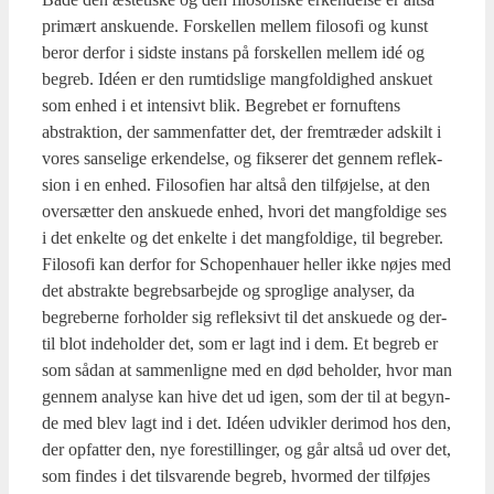
pri­mært ansku­en­de. For­skel­len mel­lem filo­so­fi og kunst
beror der­for i sid­ste instans på for­skel­len mel­lem idé og
begreb. Idéen er den rum­tids­li­ge mang­fol­dig­hed ansku­et
som enhed i et inten­sivt blik. Begre­bet er for­nuf­tens
abstrak­tion, der sam­men­fat­ter det, der frem­træ­der adskilt i
vores san­se­li­ge erken­del­se, og fik­se­rer det gen­nem reflek­
sion i en enhed. Filo­so­fi­en har alt­så den til­fø­jel­se, at den
over­sæt­ter den ansku­e­de enhed, hvori det mang­fol­di­ge ses
i det enkel­te og det enkel­te i det mang­fol­di­ge, til begre­ber.
Filo­so­fi kan der­for for Scho­pen­hau­er hel­ler ikke nøjes med
det abstrak­te begrebs­ar­bej­de og sprog­li­ge ana­ly­ser, da
begre­ber­ne for­hol­der sig reflek­sivt til det ansku­e­de og der­
til blot inde­hol­der det, som er lagt ind i dem. Et begreb er
som sådan at sam­men­lig­ne med en død behol­der, hvor man
gen­nem ana­ly­se kan hive det ud igen, som der til at begyn­
de med blev lagt ind i det. Idéen udvik­ler der­i­mod hos den,
der opfat­ter den, nye fore­stil­lin­ger, og går alt­så ud over det,
som fin­des i det til­sva­ren­de begreb, hvor­med der til­fø­jes