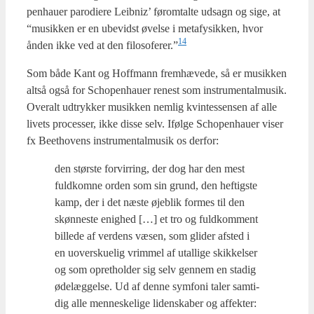
pen­hau­er paro­di­e­re Leib­niz’ før­om­tal­te udsagn og sige, at
“musik­ken er en ube­vidst øvel­se i meta­fy­sik­ken, hvor
14
ånden ikke ved at den filosoferer.”
Som både Kant og Hof­f­mann frem­hæ­ve­de, så er musik­ken
alt­så også for Scho­pen­hau­er rene­st som instru­men­tal­mu­sik.
Overalt udtryk­ker musik­ken nem­lig kvin­tes­sen­sen af alle
livets pro­ces­ser, ikke dis­se selv. Iføl­ge Scho­pen­hau­er viser
fx Beet­ho­vens instru­men­tal­mu­sik os der­for:
den stør­ste for­vir­ring, der dog har den mest
fuld­kom­ne orden som sin grund, den hef­tig­ste
kamp, der i det næste øje­blik for­mes til den
skøn­ne­ste enig­hed […] et tro og fuld­kom­ment
bil­le­de af ver­dens væsen, som gli­der afsted i
en uover­sku­e­lig vrim­mel af utal­li­ge skik­kel­ser
og som opret­hol­der sig selv gen­nem en sta­dig
øde­læg­gel­se. Ud af den­ne sym­fo­ni taler sam­ti­
dig alle men­ne­ske­li­ge liden­ska­ber og affek­ter: