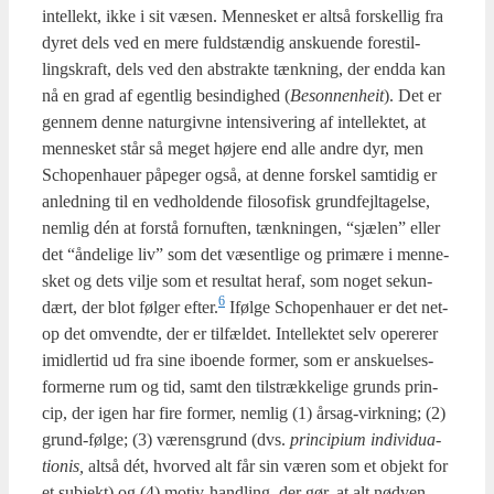
intel­lekt, ikke i sit væsen. Men­ne­sket er alt­så for­skel­lig fra
dyret dels ved en mere fuld­stæn­dig ansku­en­de fore­stil­
lings­kraft, dels ved den abstrak­te tænk­ning, der end­da kan
nå en grad af egent­lig besin­dig­hed (
Beson­nen­heit
). Det er
gen­nem den­ne natur­giv­ne inten­si­ve­ring af intel­lek­tet, at
men­ne­sket står så meget høje­re end alle andre dyr, men
Scho­pen­hau­er påpe­ger også, at den­ne for­skel sam­ti­dig er
anled­ning til en ved­hol­den­de filo­so­fisk grund­fejl­ta­gel­se,
nem­lig dén at for­stå for­nuf­ten, tænk­nin­gen, “sjæ­len” eller
det “ånde­li­ge liv” som det væsent­li­ge og pri­mæ­re i men­ne­
sket og dets vil­je som et resul­tat her­af, som noget sekun­
6
dært, der blot føl­ger efter.
Iføl­ge Scho­pen­hau­er er det net­
op det omvend­te, der er til­fæl­det. Intel­lek­tet selv ope­re­rer
imid­ler­tid ud fra sine ibo­en­de for­mer, som er ansku­el­ses­
for­mer­ne rum og tid, samt den til­stræk­ke­li­ge grunds prin­
cip, der igen har fire for­mer, nem­lig (1) årsag-virk­ning; (2)
grund-føl­ge; (3) værens­grund (dvs.
prin­ci­pi­um indi­vi­du­a­
tio­nis,
alt­så dét, hvor­ved alt får sin væren som et objekt for
et sub­jekt) og (4) motiv-hand­ling, der gør, at alt nød­ven­