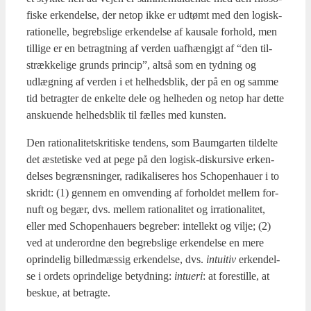
fi­ske erken­del­se, der net­op ikke er udtømt med den logisk-
ratio­nel­le, begrebs­li­ge erken­del­se af kaus­a­le for­hold, men
til­li­ge er en betragt­ning af ver­den uaf­hæn­gigt af “den til­
stræk­ke­li­ge grunds prin­cip”, alt­så som en tyd­ning og
udlæg­ning af ver­den i et hel­heds­blik, der på en og sam­me
tid betrag­ter de enkel­te dele og hel­he­den og net­op har det­te
ansku­en­de hel­heds­blik til fæl­les med kun­sten.
Den ratio­na­li­tetskri­ti­ske ten­dens, som Baum­g­ar­ten til­del­te
det æste­ti­ske ved at pege på den logisk-dis­kur­si­ve erken­
del­ses begræns­nin­ger, radi­ka­li­se­res hos Scho­pen­hau­er i to
skridt: (1) gen­nem en omven­ding af for­hol­det mel­lem for­
nuft og begær, dvs. mel­lem ratio­na­li­tet og irra­tio­na­li­tet,
eller med Scho­pen­hau­ers begre­ber: intel­lekt og vil­je; (2)
ved at under­ord­ne den begrebs­li­ge erken­del­se en mere
oprin­de­lig bil­led­mæs­sig erken­del­se, dvs.
intu­i­tiv
erken­del­
se i ordets oprin­de­li­ge betyd­ning:
intu­e­ri
: at fore­stil­le, at
beskue, at betrag­te.