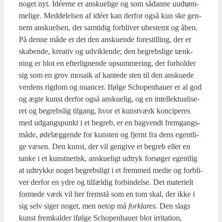
noget nyt. Idéer­ne er ansku­e­li­ge og som sådan­ne uudtøm­
me­li­ge. Med­del­el­sen af idéer kan der­for også kun ske gen­
nem ansku­el­sen, der sam­ti­dig for­bli­ver ube­stemt og åben.
På den­ne måde er det den ansku­en­de fore­stil­ling, der er
ska­ben­de, kre­a­tiv og udvik­len­de; den begrebs­li­ge tænk­
ning er blot en efter­lig­nen­de opsum­me­ring, der for­hol­der
sig som en grov mosaik af kan­te­de sten til den ansku­e­de
ver­dens rig­dom og nuan­cer. Iføl­ge Scho­pen­hau­er er al god
og ægte kunst der­for også ansku­e­lig, og en intel­lek­tu­a­li­se­
ret og begrebs­lig til­gang, hvor et kunst­værk kon­ci­pe­res
med udgangs­punkt i et begreb, er en bag­vendt frem­gangs­
må­de, øde­læg­gen­de for kun­sten og fjer­nt fra dens egent­li­
ge væsen. Den kunst, der vil gen­gi­ve et begreb eller en
tan­ke i et kunst­ne­risk, ansku­e­ligt udtryk for­sø­ger egent­lig
at udtryk­ke noget begrebs­ligt i et frem­med medie og for­bli­
ver der­for en ydre og til­fæl­dig for­bin­del­se. Det mate­ri­elt
for­me­de værk vil her frem­stå som en tom skal, der ikke i
sig selv siger noget, men net­op må
for­kla­res
. Den slags
kunst frem­kal­der iføl­ge Scho­pen­hau­er blot irri­ta­tion,