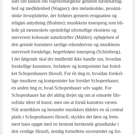
især om tan­ken om vil­jes­for­næg­tel­se gen­nem næstekær­lig­
hed og med­li­den­hed (Wag­ner); den melan­kol­ske, pes­si­mi­
sti­ske livs­op­fat­tel­se, der for­lø­ses gen­nem resig­na­tion og
reli­gi­øs antyd­ning (Bra­hms); musik­kens tone­sprog som bil­
le­de på men­ne­skets oprin­de­ligt ufor­nuf­ti­ge eksi­stens og
uni­ver­sets kolos­sa­le naturkræf­ter (Mah­ler); ophø­jel­sen af
den geni­a­le kunst­ners sær­li­ge erken­de­ev­ne og musik­kens
uni­ver­selt for­stå­e­li­ge, begrebs­lø­se tone­sprog (Schön­berg).
I det føl­gen­de skal det imid­ler­tid ikke hand­le om, hvor­dan
for­skel­li­ge kunst­ne­re, for­fat­te­re og kom­po­ni­ster har for­tol­
ket Scho­pen­hau­ers filo­so­fi. For én ting er, hvor­dan for­skel­
li­ge musi­ke­re og kom­po­ni­ster har for­stå­et Scho­pen­hau­er,
en anden ting er, hvad Scho­pen­hau­er selv sag­de. For
Scho­pen­hau­er har det aldrig dre­jet sig om at omsæt­te filo­
so­fi­ske ide­er til kunst, men om at for­stå kun­stens væsen.
Når æste­tik­ken og her­un­der musik­ken til­de­les en så cen­tral
plads i Scho­pen­hau­ers filo­so­fi, skyl­des det først og frem­
mest hans opgør med en bestemt her­sken­de grund­tan­ke i
den vest­li­ge filo­so­fi, nem­lig for­nuf­tens suveræ­ni­tet og for­