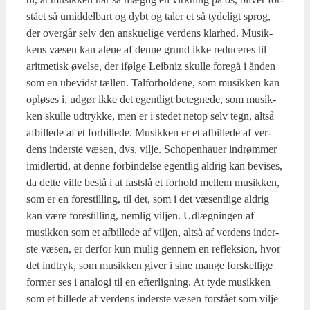
stå­et så umid­del­bart og dybt og taler et så tyde­ligt sprog,
der over­går selv den ansku­e­li­ge ver­dens klar­hed. Musik­
kens væsen kan ale­ne af den­ne grund ikke redu­ce­res til
arit­me­tisk øvel­se, der iføl­ge Leib­niz skul­le fore­gå i ånden
som en ube­vidst tæl­len. Tal­for­hol­de­ne, som musik­ken kan
oplø­ses i, udgør ikke det egent­ligt beteg­ne­de, som musik­
ken skul­le udtryk­ke, men er i ste­det net­op selv tegn, alt­så
afbil­le­de af et for­bil­le­de. Musik­ken er et afbil­le­de af ver­
dens inder­ste væsen, dvs. vil­je. Scho­pen­hau­er indrøm­mer
imid­ler­tid, at den­ne for­bin­del­se egent­lig aldrig kan bevi­ses,
da det­te vil­le bestå i at fast­slå et for­hold mel­lem musik­ken,
som er en fore­stil­ling, til det, som i det væsent­li­ge aldrig
kan være fore­stil­ling, nem­lig vilj­en. Udlæg­nin­gen af
musik­ken som et afbil­le­de af vilj­en, alt­så af ver­dens inder­
ste væsen, er der­for kun mulig gen­nem en reflek­sion, hvor
det ind­tryk, som musik­ken giver i sine man­ge for­skel­li­ge
for­mer ses i ana­lo­gi til en efter­lig­ning. At tyde musik­ken
som et bil­le­de af ver­dens inder­ste væsen for­stå­et som vil­je