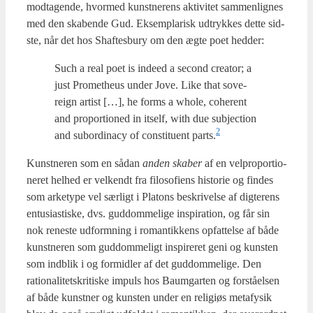
mod­ta­gen­de, hvor­med kunst­ne­rens akti­vi­tet sam­men­lig­nes
med den ska­ben­de Gud. Eksem­pla­risk udtryk­kes det­te sid­
ste, når det hos Shaf­tes­bury om den ægte poet hed­der:
Such a real poet is inde­ed a second cre­a­tor; a
just Pro­met­heus under Jove. Like that sove­
reign artist […], he forms a who­le, cohe­rent
and pro­por­tio­ned in itself, with due sub­jection
2
and subor­di­na­cy of con­sti­tu­ent parts.
Kunst­ne­ren som en sådan
anden ska­ber
af en vel­pro­por­tio­
ne­ret hel­hed er vel­kendt fra filo­so­fi­ens histo­rie og fin­des
som arke­ty­pe vel sær­ligt i Pla­tons beskri­vel­se af dig­te­rens
entu­si­a­sti­ske, dvs. gud­dom­me­li­ge inspira­tion, og får sin
nok rene­ste udform­ning i roman­tik­kens opfat­tel­se af både
kunst­ne­ren som gud­dom­me­ligt inspi­re­ret geni og kun­sten
som ind­blik i og for­mid­ler af det gud­dom­me­li­ge. Den
ratio­na­li­tetskri­ti­ske impuls hos Baum­g­ar­ten og for­stå­el­sen
af både kunst­ner og kun­sten under en reli­gi­øs meta­fy­sik