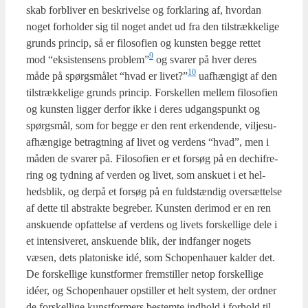
skab for­bli­ver en beskri­vel­se og for­kla­ring af, hvor­dan
noget for­hol­der sig til noget andet ud fra den til­stræk­ke­li­ge
grunds prin­cip, så er filo­so­fi­en og kun­sten beg­ge ret­tet
9
mod “eksi­sten­sens problem”
og sva­rer på hver deres
10
måde på spørgs­må­let “hvad er livet?”
uaf­hæn­gigt af den
til­stræk­ke­li­ge grunds prin­cip. For­skel­len mel­lem filo­so­fi­en
og kun­sten lig­ger der­for ikke i deres udgangs­punkt og
spørgs­mål, som for beg­ge er den rent erken­den­de, vil­jesu­
af­hæn­gi­ge betragt­ning af livet og ver­dens “hvad”, men i
måden de sva­rer på. Filo­so­fi­en er et for­søg på en dechif­re­
ring og tyd­ning af ver­den og livet, som ansku­et i et hel­
heds­blik, og der­på et for­søg på en fuld­stæn­dig over­sæt­tel­se
af det­te til abstrak­te begre­ber. Kun­sten der­i­mod er en ren
ansku­en­de opfat­tel­se af ver­dens og livets for­skel­li­ge dele i
et inten­si­ve­ret, ansku­en­de blik, der ind­fan­ger nogets
væsen, dets pla­to­ni­ske idé, som Scho­pen­hau­er kal­der det.
De for­skel­li­ge kunst­for­mer frem­stil­ler net­op for­skel­li­ge
idéer, og Scho­pen­hau­er opstil­ler et helt system, der ord­ner
de for­skel­li­ge kunst­for­mers bestem­te ind­hold i for­hold til