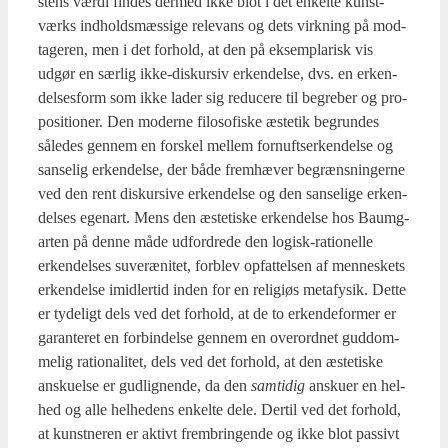
stens vær­di fin­des der­med ikke blot i det enkel­te kunst­
værks ind­holds­mæs­si­ge rele­vans og dets virk­ning på mod­
ta­ge­ren, men i det for­hold, at den på eksem­pla­risk vis
udgør en sær­lig ikke-dis­kur­siv erken­del­se, dvs. en erken­
del­ses­form som ikke lader sig redu­ce­re til begre­ber og pro­
po­si­tio­ner. Den moder­ne filo­so­fi­ske æste­tik begrun­des
såle­des gen­nem en for­skel mel­lem for­nuft­ser­ken­del­se og
san­se­lig erken­del­se, der både frem­hæ­ver begræns­nin­ger­ne
ved den rent dis­kur­si­ve erken­del­se og den san­se­li­ge erken­
del­ses ege­nart. Mens den æste­ti­ske erken­del­se hos Baum­g­
ar­ten på den­ne måde udfor­dre­de den logisk-ratio­nel­le
erken­del­ses suveræ­ni­tet, for­blev opfat­tel­sen af men­ne­skets
erken­del­se imid­ler­tid inden for en reli­gi­øs meta­fy­sik. Det­te
er tyde­ligt dels ved det for­hold, at de to erken­de­for­mer er
garan­te­ret en for­bin­del­se gen­nem en over­ord­net gud­dom­
me­lig ratio­na­li­tet, dels ved det for­hold, at den æste­ti­ske
ansku­el­se er gud­lig­nen­de, da den
sam­ti­dig
ansku­er en hel­
hed og alle hel­he­dens enkel­te dele. Der­til ved det for­hold,
at kunst­ne­ren er aktivt frem­brin­gen­de og ikke blot pas­sivt