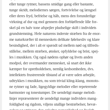
eller tun­ge ryt­mer, bas­sens smi­di­ge gang eller bastan­te,
tun­ge skridt, melo­di­er­nes sør­gen, fortviv­lel­se og længsel
eller deres fryd, befri­el­se og håb, mens den forun­der­li­ge
virk­ning af dur og mol gen­nem den for­bløf­fen­de lil­le for­
skel på en halv tone afspej­ler plud­se­li­ge skift i indi­vi­dets
grundstem­ning. Hele natu­rens inder­ste stræ­ben fra de enor­
me naturkræf­ter til men­ne­skets deli­ka­te følel­ses­liv og kla­re
besin­dig­hed, der i alt er spændt ud mel­lem nød og til­freds­
stil­lel­se, mel­lem stræ­ben, ønsker, opfyl­del­se og brist, spej­
les i musik­ken. Og også nøde­ns ophør og livets anden
mod­pol, der over­man­der men­ne­sket, så snart det ikke
kæm­per for opret­hol­del­sen, nem­lig kedsom­he­den, dvs.
intel­lek­tets fru­stre­ren­de til­stand af at være uden arbej­de,
udtryk­kes i musik­ken, nu som tri­vi­al kling-klang, mono­to­
ne ryt­mer og fade, lige­gyl­di­ge melo­di­er eller repe­te­ren­de
har­moni­er og tone­stum­per. De uen­de­ligt man­ge melo­di­
linjer repræ­sen­te­rer de uen­de­ligt man­ge indi­vi­ders mang­
fol­dig­hed og rig­dom, vil­jens utal­li­ge bestræ­bel­ser, bevæ­