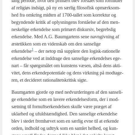
lang peri­o­de, hvor den pri­mært blev for­stå­et som for­mid­ler
af reli­gi­øs ind­sigt, på ny en sær­lig filo­so­fisk opmærk­som­
hed fra omkring mid­ten af 1700-tal­let som kor­rek­tur og
begyn­den­de kri­tik af oplys­nin­gens for­stå­el­se af den men­
ne­ske­li­ge erken­del­se som pri­mært dis­kur­siv, begrebs­lig
erken­del­se. Med A.G. Baum­g­ar­tens sene navn­giv­ning af
æste­tik­ken som en viden­skab om den san­se­li­ge
1
erkendelse
– der net­op må sup­ple­re den logisk-ratio­nel­le
erken­del­se ved at ind­dra­ge den san­se­li­ge erken­del­ses ege­
nart – får spørgs­må­let om kun­stens væsen, alt­så dens akti­
vi­tet, dens erken­de­po­ten­ti­a­le og dens virk­ning på mod­ta­ge­
ren, et deci­de­ret ratio­na­li­tetskri­tisk sig­te.
Baum­g­ar­ten gjor­de op med ned­vur­de­rin­gen af den san­se­li­
ge erken­del­se som en lave­re erken­del­ses­form, der i mod­
sæt­ning til for­nuft­ser­ken­del­sen skul­le være præ­get af
uklar­hed og ufuld­stæn­dig­hed. Den san­se­li­ge erken­del­se
blev i ste­det frem­hæ­vet som en sær­lig evne til at erken­de
orden, ind­hold og udtryk som en sam­let hel­hed, og kun­