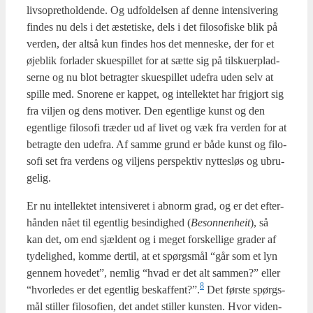
livs­op­ret­hol­den­de. Og udfol­del­sen af den­ne inten­si­ve­ring
fin­des nu dels i det æste­ti­ske, dels i det filo­so­fi­ske blik på
ver­den, der alt­så kun fin­des hos det men­ne­ske, der for et
øje­blik for­la­der sku­e­spil­let for at sæt­te sig på til­sku­er­plad­
ser­ne og nu blot betrag­ter sku­e­spil­let ude­fra uden selv at
spil­le med. Snore­ne er kap­pet, og intel­lek­tet har fri­gjort sig
fra vilj­en og dens moti­ver. Den egent­li­ge kunst og den
egent­li­ge filo­so­fi træ­der ud af livet og væk fra ver­den for at
betrag­te den ude­fra. Af sam­me grund er både kunst og filo­
so­fi set fra ver­dens og vil­jens per­spek­tiv nyt­tes­løs og ubru­
ge­lig.
Er nu intel­lek­tet inten­si­ve­ret i abnorm grad, og er det efter­
hån­den nået til egent­lig besin­dig­hed (
Beson­nen­heit
), så
kan det, om end sjæl­dent og i meget for­skel­li­ge gra­der af
tyde­lig­hed, kom­me der­til, at et spørgs­mål “går som et lyn
gen­nem hove­d­et”, nem­lig “hvad er det alt sam­men?” eller
8
“hvor­le­des er det egent­lig beskaffent?”.
Det før­ste spørgs­
mål stil­ler filo­so­fi­en, det andet stil­ler kun­sten. Hvor viden­