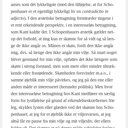
anses som det lyk­ke­lig­ste (med den til­fø­jel­se, at for Scho­
pen­hau­er er et egent­ligt lyk­ke­ligt liv en
con­tra­di­ctio in
adjecto
). I den æste­ti­ske betragt­ning frem­træ­der tin­ge­ne i
et rent erken­den­de per­spek­tiv, i en inter­es­se­løs betragt­ning,
som Kant kald­te det. I Scho­pen­hau­ers æste­tik gæl­der net­
op det for­hold, at ting kun er skøn­ne for så vidt og så læn­
ge de ikke angår os. Månen er skøn, for­di den ikke angår
mig, dvs. så læn­ge den ikke angår min vil­je. Så snart noget
bli­ver gen­stand for min vil­je, opfat­tes det ikke læn­ge­re som
skønt i streng for­stand, men som mere eller min­dre til­træk­
ken­de eller fra­stø­de­n­de. Skøn­he­den for­svin­der m.a.o., i
sam­me øje­blik min vil­je påvir­kes, og jeg på den ene eller
anden måde er inter­es­se­ret (her­un­der poli­tisk). Men hvor
den inter­es­se­lø­se betragt­ning hos Kant med­fø­rer en sær­lig
form for lyst­fø­lel­se på grund af erken­del­ses­kræf­ter­nes frie
leg, skyl­des lysten eller glæ­den ved det skøn­ne hos Scho­
pen­hau­er, at jeg for et øje­blik ikke er vil­jesvæ­sen, at jeg
alt­så får en pau­se fra min vil­je og mit vil­jes­liv, der ellers
fyl­der alt. Det skøn­ne er på den­ne måde sub­jek­tivt for­år­sa­