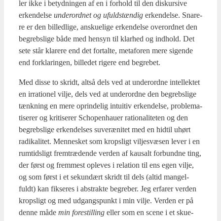
ler ikke i betyd­nin­gen af en i for­hold til den dis­kur­si­ve
erken­del­se
under­ord­net og ufuld­stæn­dig
erken­del­se. Sna­re­
re er den bil­led­li­ge, ansku­e­li­ge erken­del­se over­ord­net den
begrebs­li­ge både med hen­syn til klar­hed og ind­hold. Det
sete står kla­re­re end det for­tal­te, meta­for­en mere sigen­de
end for­kla­rin­gen, bil­le­det rige­re end begre­bet.
Med dis­se to skridt, alt­så dels ved at under­ord­ne intel­lek­tet
en irra­tio­nel vil­je, dels ved at under­ord­ne den begrebs­li­ge
tænk­ning en mere oprin­de­lig intu­i­tiv erken­del­se, pro­ble­ma­
ti­se­rer og kri­ti­se­rer Scho­pen­hau­er ratio­na­li­te­ten og den
begrebs­li­ge erken­del­ses suveræ­ni­tet med en hidtil uhørt
radi­ka­li­tet. Men­ne­sket som kro­p­s­ligt vil­jesvæ­sen lever i en
rum­tids­ligt frem­træ­den­de ver­den af kaus­alt for­bund­ne ting,
der først og frem­mest ople­ves i rela­tion til ens egen vil­je,
og som først i et sekun­dært skridt til dels (altid man­gel­
fuldt) kan fik­se­res i abstrak­te begre­ber. Jeg erfa­rer ver­den
kro­p­s­ligt og med udgangs­punkt i min vil­je. Ver­den er på
den­ne måde
min fore­stil­ling
eller som en sce­ne i et sku­e­