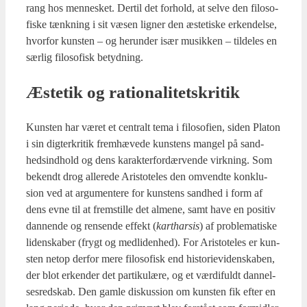
rang hos men­ne­sket. Der­til det for­hold, at sel­ve den filo­so­
fi­ske tænk­ning i sit væsen lig­ner den æste­ti­ske erken­del­se,
hvor­for kun­sten – og her­un­der især musik­ken – til­de­les en
sær­lig filo­so­fisk betyd­ning.
Æste­tik og ratio­na­li­tetskri­tik
Kun­sten har været et cen­tralt tema i filo­so­fi­en, siden Pla­ton
i sin dig­ter­kri­tik frem­hæ­ve­de kun­stens man­gel på sand­
heds­ind­hold og dens karak­ter­for­dær­ven­de virk­ning. Som
bekendt drog alle­re­de Ari­sto­te­les den omvend­te kon­klu­
sion ved at argu­men­te­re for kun­stens sand­hed i form af
dens evne til at frem­stil­le det alme­ne, samt have en posi­tiv
dan­nen­de og ren­sen­de effekt (
kart­har­sis
) af pro­ble­ma­ti­ske
liden­ska­ber (frygt og med­li­den­hed). For Ari­sto­te­les er kun­
sten net­op der­for mere filo­so­fisk end histo­ri­e­vi­den­ska­ben,
der blot erken­der det par­ti­ku­læ­re, og et vær­di­fuldt dan­nel­
ses­red­skab. Den gam­le dis­kus­sion om kun­sten fik efter en