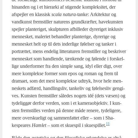
hin­an­den og i et hie­rar­ki af sti­gen­de kom­plek­si­tet, der
afspej­ler en klas­sisk
sca­la natu­ra
-tan­ke: Arki­tek­tur og
vand­kunst frem­stil­ler natu­rens grund­kræf­ter, have­kun­sten
spej­ler plan­te­ri­get, skul­p­tu­ren afbil­le­der dyre­ri­get inklu­siv
men­ne­sket, male­ri­et behand­ler plan­te­ri­ge, dyre­ri­ge og
men­ne­sket helt op til dets inder­li­ge følel­ser og tan­ker i
portræt­tet, mens ende­lig lit­te­ra­tu­ren frem­stil­ler og beskri­ver
men­ne­sket som hand­len­de, tæn­ken­de og følen­de i for­skel­
li­ge under­for­mer fra den simp­le sang, idyl eller digt, over
mere kom­plek­se for­mer som epos og roman og frem til
dra­ma­et, som det mest kom­plek­se udtryk, hvor hele men­
ne­skets adfærd, hand­lings­liv, tan­ke­liv og følel­ses­liv gen­gi­
ves. Kun­sten frem­stil­ler såle­des nogets idé (dets væsen) og
tyde­lig­gør der­for ver­den, som i et kame­ra­ob­jek­tiv. I kun­
sten frem­stil­les ver­den på den­ne måde rene­re, tyde­li­ge­re,
mere over­sku­e­ligt og sam­men­fat­tet eller – som i Sha­
11
kespea­res
Ham­let
– som et sku­e­spil i skuespillet.
Både den æste­ti­ske og den filo­so­fi­ske erken­del­se er alt­så