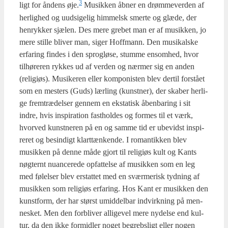
3
ligt for åndens øje.
Musik­ken åbner en drøm­me­ver­den af
her­lig­hed og uud­si­ge­lig him­melsk smer­te og glæ­de, der
hen­ryk­ker sjæ­len. Des mere gre­bet man er af musik­ken, jo
mere stil­le bli­ver man, siger Hof­f­mann. Den musi­kal­ske
erfa­ring fin­des i den sprog­lø­se, stum­me ensom­hed, hvor
til­hø­re­ren ryk­kes ud af ver­den og nær­mer sig en anden
(reli­gi­øs). Musi­ke­ren eller kom­po­ni­sten blev der­til for­stå­et
som en mesters (Guds) lær­ling (kunst­ner), der ska­ber her­li­
ge frem­træ­del­ser gen­nem en eksta­tisk åben­ba­ring i sit
indre, hvis inspira­tion fast­hol­des og for­mes til et værk,
hvor­ved kunst­ne­ren på en og sam­me tid er ube­vidst inspi­
re­ret og besin­digt klart­tæn­ken­de. I roman­tik­ken blev
musik­ken på den­ne måde gjort til reli­gi­øs kult og Kants
nøg­ter­nt nuan­ce­re­de opfat­tel­se af musik­ken som en leg
med følel­ser blev erstat­tet med en svær­me­risk tyd­ning af
musik­ken som reli­gi­øs erfa­ring. Hos Kant er musik­ken den
kunst­form, der har størst umid­del­bar ind­virk­ning på men­
ne­sket. Men den for­bli­ver alli­ge­vel mere nydel­se end kul­
tur, da den ikke for­mid­ler noget begrebs­ligt eller nogen