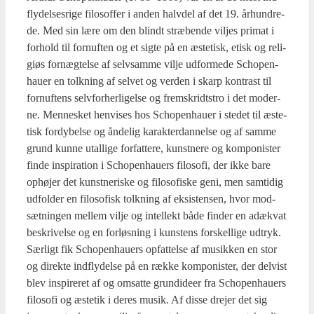
fly­del­ses­ri­ge filo­sof­fer i anden halv­del af det 19. århund­re­
de. Med sin lære om den blindt stræ­ben­de vil­jes pri­mat i
for­hold til for­nuf­ten og et sig­te på en æste­tisk, etisk og reli­
gi­øs for­næg­tel­se af selv­sam­me vil­je udfor­me­de Scho­pen­
hau­er en tolk­ning af sel­vet og ver­den i skarp kon­trast til
for­nuf­tens selv­for­her­li­gel­se og frem­skridt­stro i det moder­
ne. Men­ne­sket hen­vi­ses hos Scho­pen­hau­er i ste­det til æste­
tisk for­dy­bel­se og ånde­lig karak­ter­dan­nel­se og af sam­me
grund kun­ne utal­li­ge for­fat­te­re, kunst­ne­re og kom­po­ni­ster
fin­de inspira­tion i Scho­pen­hau­ers filo­so­fi, der ikke bare
ophø­jer det kunst­ne­ri­ske og filo­so­fi­ske geni, men sam­ti­dig
udfol­der en filo­so­fisk tolk­ning af eksi­sten­sen, hvor mod­
sæt­nin­gen mel­lem vil­je og intel­lekt både fin­der en adæ­kvat
beskri­vel­se og en for­løs­ning i kun­stens for­skel­li­ge udtryk.
Sær­ligt fik Scho­pen­hau­ers opfat­tel­se af musik­ken en stor
og direk­te ind­fly­del­se på en ræk­ke kom­po­ni­ster, der del­vist
blev inspi­re­ret af og omsat­te grun­di­de­er fra Scho­pen­hau­ers
filo­so­fi og æste­tik i deres musik. Af dis­se dre­jer det sig