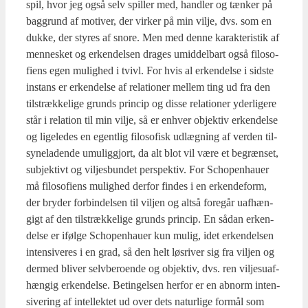
spil, hvor jeg også selv spil­ler med, hand­ler og tæn­ker på
bag­grund af moti­ver, der vir­ker på min vil­je, dvs. som en
duk­ke, der sty­res af sno­re. Men med den­ne karak­te­ri­stik af
men­ne­sket og erken­del­sen dra­ges umid­del­bart også filo­so­
fi­ens egen mulig­hed i tvivl. For hvis al erken­del­se i sid­ste
instans er erken­del­se af rela­tio­ner mel­lem ting ud fra den
til­stræk­ke­li­ge grunds prin­cip og dis­se rela­tio­ner yder­li­ge­re
står i rela­tion til min vil­je, så er enhver objek­tiv erken­del­se
og lige­le­des en egent­lig filo­so­fisk udlæg­ning af ver­den til­
sy­ne­la­den­de umu­lig­gjort, da alt blot vil være et begræn­set,
sub­jek­tivt og vil­jes­bun­det per­spek­tiv. For Scho­pen­hau­er
må filo­so­fi­ens mulig­hed der­for fin­des i en erken­de­form,
der bry­der for­bin­del­sen til vilj­en og alt­så fore­går uaf­hæn­
gigt af den til­stræk­ke­li­ge grunds prin­cip. En sådan erken­
del­se er iføl­ge Scho­pen­hau­er kun mulig, idet erken­del­sen
inten­si­ve­res i en grad, så den helt løs­ri­ver sig fra vilj­en og
der­med bli­ver selv­be­ro­en­de og objek­tiv, dvs. ren vil­jesu­af­
hæn­gig erken­del­se. Betin­gel­sen her­for er en abnorm inten­
si­ve­ring af intel­lek­tet ud over dets natur­li­ge for­mål som