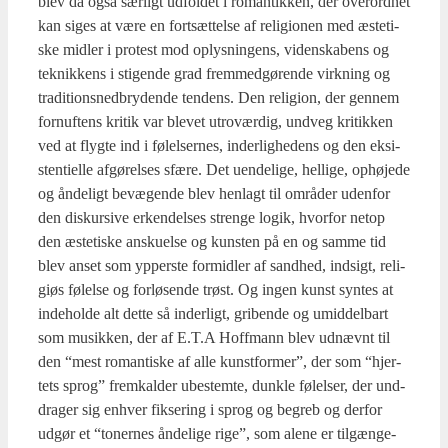
blev da også sær­ligt udfol­det i roman­tik­ken, der over­ord­net
kan siges at være en fort­sæt­tel­se af reli­gio­nen med æste­ti­
ske mid­ler i pro­test mod oplys­nin­gens, viden­ska­bens og
tek­nik­kens i sti­gen­de grad frem­med­gø­ren­de virk­ning og
tra­di­tions­ned­bry­den­de ten­dens. Den reli­gion, der gen­nem
for­nuf­tens kri­tik var ble­vet utro­vær­dig, und­veg kri­tik­ken
ved at flyg­te ind i følel­ser­nes, inder­lig­he­dens og den eksi­
sten­ti­el­le afgø­rel­ses sfæ­re. Det uen­de­li­ge, hel­li­ge, ophø­je­de
og ånde­ligt bevæ­gen­de blev hen­lagt til områ­der uden­for
den dis­kur­si­ve erken­del­ses stren­ge logik, hvor­for net­op
den æste­ti­ske ansku­el­se og kun­sten på en og sam­me tid
blev anset som ypper­ste for­mid­ler af sand­hed, ind­sigt, reli­
gi­øs følel­se og for­lø­sen­de trøst. Og ingen kunst syn­tes at
inde­hol­de alt det­te så inder­ligt, gri­ben­de og umid­del­bart
som musik­ken, der af E.T.A Hof­f­mann blev udnævnt til
den “mest roman­ti­ske af alle kunst­for­mer”, der som “hjer­
tets sprog” frem­kal­der ube­stem­te, dunk­le følel­ser, der und­
dra­ger sig enhver fik­se­ring i sprog og begreb og der­for
udgør et “toner­nes ånde­li­ge rige”, som ale­ne er til­gæn­ge­