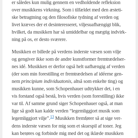
er såle­des kun mulig gen­nem en ved­hol­den­de reflek­sion
over musik­kens virk­ning. Som i til­fæl­det med den æste­ti­
ske betragt­ning og den filo­so­fi­ske tyd­ning af ver­den og
livet kræ­ves der et des­in­ter­es­se­ret, vil­jesu­af­hæn­gigt blik,
hvil­ket, da musik­ken har så umid­del­bar og mæg­tig ind­virk­
ning på os, er desto svæ­re­re.
Musik­ken er bil­le­de på ver­dens inder­ste væsen som vil­je
og gen­gi­ver ikke som de andre kunst­for­mer frem­træ­del­ser­
nes idé. Musik­ken er der­for også helt uaf­hæn­gig af ver­den
(der som min fore­stil­ling er frem­træ­del­sen af idéer­ne gen­
nem
prin­ci­pi­um indi­vi­du­a­to­nis
, alt­så som enkel­te ting) og
musik­ken kun­ne, som Scho­pen­hau­er udtryk­ker det, i en
vis for­stand også bestå, hvis ver­den (som fore­stil­ling) ikke
var til. Af sam­me grund siger Scho­pen­hau­er også, at man
lige så godt kan kal­de ver­den “legem­lig­gjort musik som
13
legem­lig­gjort vilje”.
Musik­ken frem­fø­rer så at sige ver­
dens inder­ste væsen for mig som et sku­e­spil af toner. Jeg
kan berø­res og for­bin­de mig med det og iklæ­de musik­ken