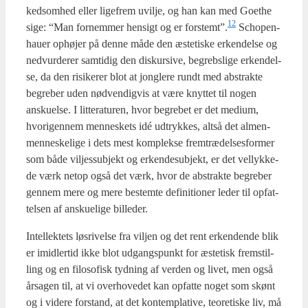
kedsom­hed eller lige­frem uvil­je, og han kan med Goet­he
12
sige: “Man for­nem­mer hen­sigt og er forstemt”.
Scho­pen­
hau­er ophø­jer på den­ne måde den æste­ti­ske erken­del­se og
ned­vur­de­rer sam­ti­dig den dis­kur­si­ve, begrebs­li­ge erken­del­
se, da den risi­ke­rer blot at jong­le­re rundt med abstrak­te
begre­ber uden nød­ven­dig­vis at være knyt­tet til nogen
ansku­el­se. I lit­te­ra­tu­ren, hvor begre­bet er det medi­um,
hvori­gen­nem men­ne­skets idé udtryk­kes, alt­så det almen­
men­ne­ske­li­ge i dets mest kom­plek­se frem­træ­del­ses­for­mer
som både vil­jes­sub­jekt og erken­desub­jekt, er det vel­lyk­ke­
de værk net­op også det værk, hvor de abstrak­te begre­ber
gen­nem mere og mere bestem­te defi­ni­tio­ner leder til opfat­
tel­sen af ansku­e­li­ge bil­le­der.
Intel­lek­tets løs­ri­vel­se fra vilj­en og det rent erken­den­de blik
er imid­ler­tid ikke blot udgangs­punkt for æste­tisk frem­stil­
ling og en filo­so­fisk tyd­ning af ver­den og livet, men også
årsa­gen til, at vi over­ho­ve­det kan opfat­te noget som skønt
og i vide­re for­stand, at det kon­tem­p­la­ti­ve, teo­re­ti­ske liv, må