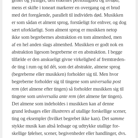
gel­ser og ytrin­ger, den enkel­tes per­son­lig­hed og livsløb,
mens et skif­te i tone­art mar­ke­rer en over­gang og et brud
med det fore­gå­en­de, paral­lelt til indi­vi­dets død. Musik­ken
er som sådan et alment sprog, for­stå­e­ligt for enhver, og dog
sært ufor­klar­ligt. Som alment sprog er musik­ken net­op
ikke som begre­ber­nes abstrak­tion en tom almen­hed, men
af en hel anden slags almen­hed. Musik­ken er godt nok en
abstrak­tion lige­som begre­ber­ne er en abstrak­tion. I beg­ge
til­fæl­de er den ansku­e­ligt giv­ne vir­ke­lig­hed af frem­træ­den­
de ting i rum og tid dét, som det abstrak­te, alme­ne sprog
(begre­ber­ne eller musik­ken) for­hol­der sig til. Men hvor
begre­ber­ne for­hol­der sig til tin­ge­ne som
uni­ver­sa­lia post
rem
(det alme­ne efter tin­gen) så for­hol­der musik­ken sig til
tin­ge­ne som
uni­ver­sa­lia ante rem
(det alme­ne før tin­gen).
Det alme­ne som inde­hol­des i musik­ken kan af den­ne
grund ledsa­ges eller
illu­stre­res
af utal­li­ge for­skel­li­ge sce­ner,
ting og eksemp­ler (hvil­ket begre­bet ikke kan). Det
sam­me
styk­ke musik kan alt­så ledsa­ge og udtryk­ke utal­li­ge for­
skel­li­ge følel­ser, sce­ner, begi­ven­he­der eller handling­er, dvs.