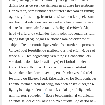
dig­vis for­stås og ses i og gen­nem en af dis­se fire rela­tio­ner.
Den ver­den, som frem­træ­der for intel­lek­tet som en rum­lig
og tids­lig fore­stil­ling, frem­står alt­så som en kom­pleks sam­
men­hæng af rela­tio­ner mel­lem enkel­te fæno­me­ner og er i
den­ne fun­da­men­tale for­stand vir­ke­lig­hed (
vir­ken
). Alt,
hvad vi erfa­rer og erken­der, frem­træ­der nød­ven­dig­vis rum­
ligt og tids­ligt og ind­går i rela­tio­ner som objek­ter for et
sub­jekt. Den­ne rum­tids­li­ge ver­den frem­træ­der nu pri­mært
kon­kret
i det fore­stil­len­de intel­lekt, dvs. i et
intu­i­tivt
, betrag­
ten­de blik. Den begrebs­li­ge tænk­ning (i Scho­pen­hau­ers
voka­bu­lar: abstrak­te fore­stil­lin­ger) er i for­hold til den­ne
kon­kret fore­stil­le­de ver­den en sent til­kom­met abstrak­tion,
hvor enkel­te ken­de­tegn ved tin­ge­ne frem­hæ­ves til for­del
for andre og fik­se­res i ord. Erken­del­se er for Scho­pen­hau­er
i den­ne for­stand først bil­led­lig, siden­hen abstrakt begrebs­
lig, og han siger i den­ne for­stand, at “al oprin­de­lig tænk­
7
ning fore­går i billeder”.
Ikke i betyd­nin­gen af en bil­led­lig
erken­del­se, der
end­nu ikke
er ble­vet ratio­nel, og der­for hel­