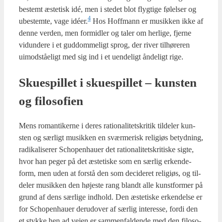
bestemt æste­tisk idé, men i ste­det blot flyg­ti­ge følel­ser og
4
ube­stem­te, vage idéer.
Hos Hof­f­mann er musik­ken ikke af
den­ne ver­den, men for­mid­ler og taler om her­li­ge, fjer­ne
vidun­de­re i et gud­dom­me­ligt sprog, der river til­hø­re­ren
uimod­ståe­ligt med sig ind i et uen­de­ligt ånde­ligt rige.
Sku­e­spil­let i sku­e­spil­let – kun­sten
og filo­so­fi­en
Mens roman­ti­ker­ne i deres ratio­na­li­tetskri­tik til­de­ler kun­
sten og sær­ligt musik­ken en svær­me­risk reli­gi­øs betyd­ning,
radi­ka­li­se­rer Scho­pen­hau­er det ratio­na­li­tetskri­ti­ske sig­te,
hvor han peger på det æste­ti­ske som en sær­lig erken­de­
form, men uden at for­stå den som deci­de­ret reli­gi­øs, og til­
de­ler musik­ken den høje­ste rang blandt alle kunst­for­mer på
grund af dens sær­li­ge ind­hold. Den æste­ti­ske erken­del­se er
for Scho­pen­hau­er der­u­d­over af sær­lig inte­res­se, for­di den
et styk­ke hen ad vej­en er sam­men­fal­den­de med den filo­so­