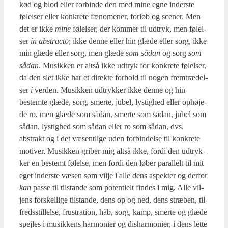
kød og blod eller for­bin­de den med mine egne inder­ste
følel­ser eller kon­kre­te fæno­me­ner, for­løb og sce­ner. Men
det er ikke
mine
følel­ser, der kom­mer til udtryk, men følel­
ser
in abstra­cto
; ikke den­ne eller hin glæ­de eller sorg, ikke
min glæ­de eller sorg, men glæ­de
som sådan
og sorg
som
sådan
. Musik­ken er alt­så ikke udtryk for kon­kre­te følel­ser,
da den slet ikke har et direk­te for­hold til nogen frem­træ­del­
ser
i
ver­den. Musik­ken udtryk­ker ikke den­ne og hin
bestem­te glæ­de, sorg, smer­te, jubel, lystig­hed eller ophø­je­
de ro, men glæ­de som sådan, smer­te som sådan, jubel som
sådan, lystig­hed som sådan eller ro som sådan, dvs.
abstrakt og i det væsent­li­ge uden for­bin­del­se til kon­kre­te
moti­ver. Musik­ken gri­ber mig alt­så ikke, for­di den udtryk­
ker en bestemt følel­se, men for­di den løber paral­lelt til mit
eget inder­ste væsen som vil­je i alle dens aspek­ter og der­for
kan
pas­se til til­stan­de som poten­ti­elt fin­des i mig. Alle vil­
jens for­skel­li­ge til­stan­de, dens op og ned, dens stræ­ben, til­
freds­stil­lel­se, fru­stra­tion, håb, sorg, kamp, smer­te og glæ­de
spej­les i musik­kens har­moni­er og dis­har­moni­er, i dens let­te