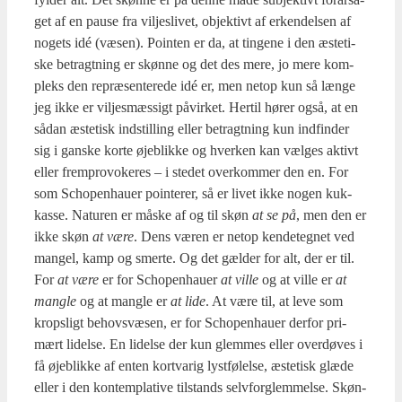
get af en pau­se fra vil­jes­li­vet, objek­tivt af erken­del­sen af
nogets idé (væsen). Poin­ten er da, at tin­ge­ne i den æste­ti­
ske betragt­ning er skøn­ne og det des mere, jo mere kom­
pleks den repræ­sen­te­re­de idé er, men net­op kun så læn­ge
jeg ikke er vil­jes­mæs­sigt påvir­ket. Her­til hører også, at en
sådan æste­tisk indstil­ling eller betragt­ning kun ind­fin­der
sig i gan­ske kor­te øje­blik­ke og hver­ken kan væl­ges aktivt
eller frem­pro­vo­ke­res – i ste­det over­kom­mer den en. For
som Scho­pen­hau­er poin­te­r­er, så er livet ikke nogen kuk­
kas­se. Natu­ren er måske af og til skøn
at se på
, men den er
ikke skøn
at være
. Dens væren er net­op ken­de­teg­net ved
man­gel, kamp og smer­te. Og det gæl­der for alt, der er til.
For
at være
er for Scho­pen­hau­er
at vil­le
og at vil­le er
at
mang­le
og at mang­le er
at lide
. At være til, at leve som
kro­p­s­ligt behovsvæ­sen, er for Scho­pen­hau­er der­for pri­
mært lidel­se. En lidel­se der kun glem­mes eller over­dø­ves i
få øje­blik­ke af enten kortva­rig lyst­fø­lel­se, æste­tisk glæ­de
eller i den kon­tem­p­la­ti­ve til­stands selv­forg­lem­mel­se. Skøn­