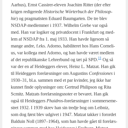
Aar­hus), Ernst Cas­si­rer-ele­ven Joa­chim Rit­ter (der efter
kri­gen redi­ge­re­de
Histo­ri­s­che Wör­ter­buch der Phi­los­op­
hie
) og prag­ma­ti­sten Edu­ard Baum­g­ar­ten. De tre blev
NSDAP-med­lem­mer i 1937. Wil­helm Gre­be var også
med. Han var logi­ker og pri­vat­do­cent i Frank­furt og med­
lem af NSDAP fra 1. maj 1933. Han hav­de lige­som så
man­ge andre, f.eks. Ador­no, habi­li­te­ret hos Hans Cor­ne­li­
us, var kol­le­ga med Ador­no, og han hav­de været med­lem
11
af det repu­bli­kan­ske Lehrer­bund og tæt på SPD.
Og så
var der en af Hei­deg­gers ele­ver, Heinz L. Matzat. Han gik
til Hei­deg­gers fore­læs­nin­ger om Augustins
Con­fes­sio­nes
i
1930–31, bl.a. sam­men med et par kvin­der, jeg ikke har
kun­net fin­de oplys­nin­ger om: Ger­tr­ud Phi­lip­son og Rita
Scmitz. Matzats fore­læs­nings­no­ter er beva­ret. Han gik
også til Hei­deg­gers
Phai­d­ros
-fore­læs­nin­ger i som­mer­se­me­
stret 1932. I 1939 skrev han sin tred­je bog om Leib­niz,
som dog først blev udgi­vet i 1947. Matzat tak­ker i for­or­det
Bal­du­in Noll (1897–1964), som han hav­de gået til fore­læs­