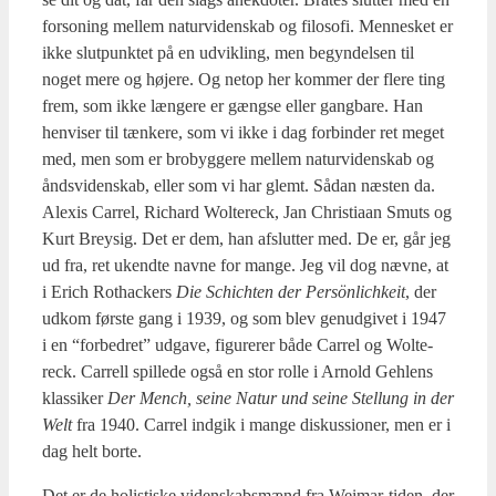
for­so­ning mel­lem natur­vi­den­skab og filo­so­fi. Men­ne­sket er
ikke slut­punk­tet på en udvik­ling, men begyn­del­sen til
noget mere og høje­re. Og net­op her kom­mer der fle­re ting
frem, som ikke læn­ge­re er gængse eller gang­ba­re. Han
hen­vi­ser til tæn­ke­re, som vi ikke i dag for­bin­der ret meget
med, men som er bro­byg­ge­re mel­lem natur­vi­den­skab og
ånds­vi­den­skab, eller som vi har glemt. Sådan næsten da.
Ale­xis Car­rel, Richard Wol­te­reck, Jan Chri­sti­aan Smuts og
Kurt Brey­sig. Det er dem, han afslut­ter med. De er, går jeg
ud fra, ret ukend­te nav­ne for man­ge. Jeg vil dog næv­ne, at
i Erich Rot­ha­ck­ers
Die Schi­ch­ten der Per­sön­li­chkeit
, der
udkom før­ste gang i 1939, og som blev genud­gi­vet i 1947
i en “for­bed­ret” udga­ve, figu­re­rer både Car­rel og Wol­te­
reck. Car­rell spil­le­de også en stor rol­le i Arnold Geh­lens
klas­si­ker
Der Mench, sei­ne Natur und sei­ne Stel­lung in der
Welt
fra 1940. Car­rel ind­gik i man­ge dis­kus­sio­ner, men er i
dag helt bor­te.
Det er de holi­sti­ske viden­skabs­mænd fra Wei­mar-tiden, der