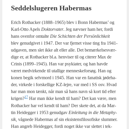
Sed­del­slu­ge­ren Haber­mas
Erich Rot­ha­ck­er (1888–1965) blev i Bonn Haber­mas’ og
Karl-Otto Apels
Dok­tor­va­ter
. Jeg næv­ner ham her, for­di
hans oven­for omtal­te
Die
Schi­ch­ten der Per­sön­li­chkeit
blev genud­gi­vet i 1947. Der var fjer­net vis­se ting fra 1941-
udga­ven, men slet ikke alt eller alle. Det bemær­kel­ses­vær­
di­ge er, at Rot­ha­ck­er bl.a. hen­vi­ser til og cite­rer Max de
Cri­nis (1899–1945). Han var psy­ki­a­ter, og han hav­de
været med­vir­ken­de til utal­li­ge men­ne­ske­for­søg. Han og
konen begik selv­mord i 1945. Han var en fana­tisk jøde­ha­
der, vir­ke­de i for­skel­li­ge KZ-lej­re, var med i SS osv. Hvad
har man mon tænkt, når man så hans navn så kort tid efter
17
krigen?
Har man ikke kendt til ham? Det kan være, men
Rot­ha­ck­er har vel kendt til ham? Der ske­te det, at da Mar­
tin Hei­deg­ger i 1953 genud­gav
Ein­lei­tung in die Metap­hy­
sik,
våg­ne­de Haber­mas af sin eksi­stens­fi­lo­so­fi­ske slum­mer.
Han angreb Hei­deg­ger, for­di noget ikke var slet­tet i tek­