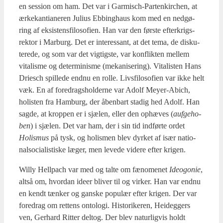
en ses­sion om ham. Det var i Gar­mi­sch-Par­tenkir­chen, at
ærke­kan­ti­a­ne­ren Juli­us Ebbing­haus kom med en ned­gø­
ring af eksi­stens­fi­lo­so­fi­en. Han var den før­ste efter­krigs­
rek­tor i Mar­burg. Det er inter­es­sant, at det tema, de dis­ku­
te­re­de, og som var det vig­tig­ste, var kon­flik­ten mel­lem
vita­lis­me og deter­mi­nis­me (meka­ni­se­ring). Vita­li­sten Hans
Dri­esch spil­le­de end­nu en rol­le. Livs­fi­lo­so­fi­en var ikke helt
væk. En af fored­rags­hol­der­ne var Adolf Mey­er-Abich,
holi­sten fra Ham­burg, der åben­bart sta­dig hed Adolf. Han
sag­de, at krop­pen er i sjæ­len, eller den ophæ­ves (
auf­ge­ho­
ben
) i sjæ­len. Det var ham, der i sin tid ind­før­te ordet
Holis­mus
på tysk, og holis­men blev dyr­ket af især natio­
nalso­ci­a­li­sti­ske læger, men leve­de vide­re efter kri­gen.
Wil­ly Hell­pach var med og tal­te om fæno­me­net
Ideog­o­nie
,
alt­så om, hvor­dan ide­er bli­ver til og vir­ker. Han var end­nu
en kendt tæn­ker og gan­ske popu­lær efter kri­gen. Der var
fored­rag om ret­tens onto­lo­gi. Histo­ri­ke­ren, Hei­deg­gers
ven, Ger­hard Rit­ter delt­og. Der blev natur­lig­vis holdt