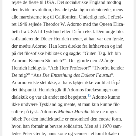
rej­ste de fle­ste til USA. Det soci­a­li­sti­ske Eng­land mod­tog
den hvi­de revo­lu­tion, dvs. de tyske høj­re­o­ri­en­te­re­de, mens
alle marxi­ster­ne tog til Cali­for­ni­en. Under­ligt nok. I efter­å­
ret 1949 sej­le­de Theo­dor W. Ador­no med the Que­en Eliza­
beth fra USA til Tys­kland efter 15 år i eksil. Den unge filo­
so­fistu­de­ren­de Die­ter Hen­rich mener, at han var den før­ste,
der mød­te Ador­no. Han kom direk­te fra luft­hav­nen og ind
på det filo­so­fi­ske bibli­o­tek og sag­de: “Guten Tag. Ich bin
Ador­no. Ken­nen Sie mich?”. Det gjor­de den 22-åri­ge
Hen­rich hel­dig­vis. “Ach Herr Pro­fes­sor!” “Hvor­fra ken­der
De mig?” “Aus
Die Ents­te­hung
des Dok­tor Faustus
”.
Ador­no vid­ste slet ikke, at hans bøger ikke var til at få på
det tids­punkt. Hen­rich gik til Ador­nos fore­læs­nin­ger om
15
dia­lek­tik og var alt andet end begejstret.
Ador­no kun­ne
ikke und­væ­re Tys­kland og men­te, at man kun kun­ne filo­
so­fe­re på tysk. Ador­nos
Mini­ma Mora­lia
blev de unges
bibel: For den intel­lek­tu­el­le er ensom­hed den ene­ste form,
hvori han for­mår at beva­re soli­da­ri­tet. Men så i 1970 sam­
le­des Peter Gen­te, hans kone og ven­ner i et tomt loka­le i