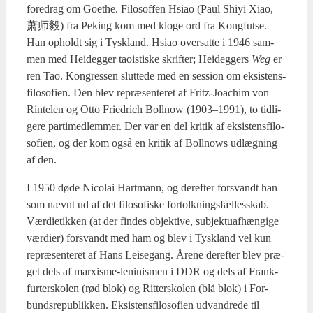
fored­rag om Goet­he. Filo­sof­fen Hsi­ao (Paul Shiyi Xiao,
萧师毅) fra Peking kom med klo­ge ord fra Kong­fut­se.
Han opholdt sig i Tys­kland. Hsi­ao over­sat­te i 1946 sam­
men med Hei­deg­ger taoi­sti­ske skrif­ter; Hei­deg­gers
Weg
er
ren Tao. Kon­gres­sen slut­te­de med en ses­sion om eksi­stens­
fi­lo­so­fi­en. Den blev repræ­sen­te­ret af Fritz-Joa­chim von
Rin­te­len og Otto Fri­edrich Bol­l­now (1903–1991), to tid­li­
ge­re par­ti­med­lem­mer. Der var en del kri­tik af eksi­stens­fi­lo­
so­fi­en, og der kom også en kri­tik af Bol­l­nows udlæg­ning
af den.
I 1950 døde Nico­lai Hart­mann, og der­ef­ter for­svandt han
som nævnt ud af det filo­so­fi­ske for­tolk­nings­fæl­les­skab.
Vær­di­e­tik­ken (at der fin­des objek­ti­ve, sub­jek­tu­af­hæn­gi­ge
vær­di­er) for­svandt med ham og blev i Tys­kland vel kun
repræ­sen­te­ret af Hans Lei­se­gang. Åre­ne der­ef­ter blev præ­
get dels af marxis­me-leni­nis­men i DDR og dels af Frank­
fur­ter­sko­len (rød blok) og Rit­ter­sko­len (blå blok) i For­
bunds­re­pu­blik­ken. Eksi­stens­fi­lo­so­fi­en udvan­dre­de til