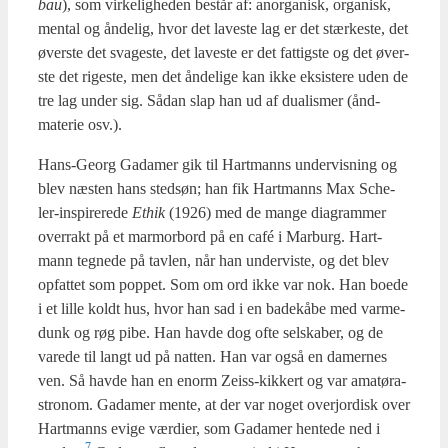
bau
), som vir­ke­lig­he­den består af: anor­ga­nisk, orga­nisk,
men­tal og ånde­lig, hvor det lave­ste lag er det stær­ke­ste, det
øver­ste det sva­ge­ste, det lave­ste er det fat­tig­ste og det øver­
ste det rige­ste, men det ånde­li­ge kan ikke eksi­ste­re uden de
tre lag under sig. Sådan slap han ud af dua­lis­mer (ånd-
mate­rie osv.).
Hans-Georg Gada­mer gik til Hart­manns under­vis­ning og
blev næsten hans sted­s­øn; han fik Hart­manns Max Sche­
ler-inspi­re­re­de
Ethik
(1926) med de man­ge dia­gram­mer
over­rakt på et mar­mor­bord på en café i Mar­burg. Hart­
mann teg­ne­de på tav­len, når han under­vi­ste, og det blev
opfat­tet som pop­pet. Som om ord ikke var nok. Han boe­de
i et lil­le koldt hus, hvor han sad i en bade­kå­be med var­me­
dunk og røg pibe. Han hav­de dog ofte sel­ska­ber, og de
vare­de til langt ud på nat­ten. Han var også en damer­nes
ven. Så hav­de han en enorm Zei­ss-kik­kert og var ama­tøra­
stro­nom. Gada­mer men­te, at der var noget overjor­disk over
Hart­manns evi­ge vær­di­er, som Gada­mer hen­te­de ned i
7