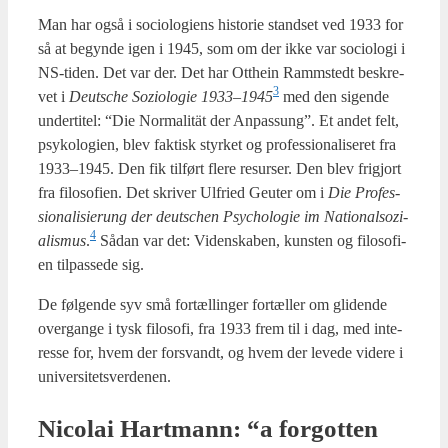
Man har også i socio­lo­gi­ens histo­rie stand­s­et ved 1933 for
så at begyn­de igen i 1945, som om der ikke var socio­lo­gi i
NS-tiden. Det var der. Det har Ott­he­in Ram­m­stedt beskre­
3
vet i
Deut­sche Sozi­o­lo­gie 1933–1945
med den sigen­de
under­ti­tel: “Die Nor­ma­lität der Anpas­sung”. Et andet felt,
psy­ko­lo­gi­en, blev fak­tisk styr­ket og pro­fes­sio­na­li­se­ret fra
1933–1945. Den fik til­ført fle­re resur­ser. Den blev fri­gjort
fra filo­so­fi­en. Det skri­ver Ulfri­ed Geu­ter om i
Die Pro­fes­
sio­na­li­si­er­ung der deut­schen Psy­cho­lo­gie im Natio­nalsozi­
4
a­lis­mus
.
Sådan var det: Viden­ska­ben, kun­sten og filo­so­fi­
en til­pas­se­de sig.
De føl­gen­de syv små for­tæl­lin­ger for­tæl­ler om gli­den­de
over­gan­ge i tysk filo­so­fi, fra 1933 frem til i dag, med inte­
res­se for, hvem der for­svandt, og hvem der leve­de vide­re i
uni­ver­si­tets­ver­de­nen.
Nico­lai Hart­mann: “a for­got­ten