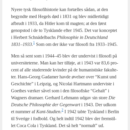
Nye­re tysk filo­so­fi­hi­sto­rie kan for­tæl­les sådan, at den
begynd­te med Hegels død i 1831 og blev mid­ler­ti­digt
afbrudt i 1933, da Hit­ler kom til mag­ten; at den først
genop­stod i de to Tys­klan­de efter 1945. Det var kon­cep­tet
i Her­bert Schnä­del­ba­chs
Phi­los­op­hie in Deut­schland
1
1831–1933
.
Som om der ikke var filo­so­fi fra 1933–1945.
Men så sent som i 1944–45 blev der under­vist i filo­so­fi på
uni­ver­si­te­ter­ne. Man kan her til­fø­je, at i 1943 var 83,6 pro­
cent af alle stu­de­ren­de kvin­der på de huma­ni­sti­ske faku­l­te­
ter. Hans-Georg Gada­mer hav­de øvel­ser over “Kunst und
Ges­chi­ch­te” i Leipzig, og Nico­lai Hart­mann under­vi­ste i
Goet­hes vær­ker såvel som i den filo­so­fi­ske “Gehalt” i
Wag­ners dra­ma­er. Ger­hard Leh­mann udgav sin sto­re
Die
Deut­sche Phi­los­op­hie der Gegenwart
i 1943. Der udkom
2
et num­mer af
Kant-Stu­di­en
.
I 1942 tab­te Tys­kland i Ber­lin
til Sve­ri­ge i fod­bold. Og helt ind­til 1942 blev der frem­stil­
let Coca Cola i Tys­kland. Det så helt “nor­malt” ud.