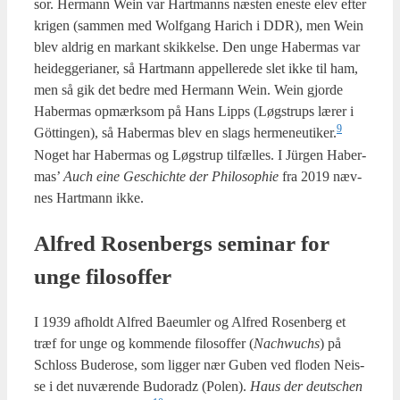
sor. Her­mann Wein var Hart­manns næsten ene­ste elev efter
kri­gen (sam­men med Wol­f­gang Harich i DDR), men Wein
blev aldrig en mar­kant skik­kel­se. Den unge Haber­mas var
hei­deg­ge­ri­a­ner, så Hart­mann appel­le­re­de slet ikke til ham,
men så gik det bed­re med Her­mann Wein. Wein gjor­de
Haber­mas opmærk­som på Hans Lip­ps (Løgstrups lærer i
9
Göt­tin­gen), så Haber­mas blev en slags hermeneutiker.
Noget har Haber­mas og Løgstrup til­fæl­les. I Jür­gen Haber­
mas’
Auch eine Ges­chi­ch­te der Phi­los­op­hie
fra 2019 næv­
nes Hart­mann ikke.
Alfred Rosen­bergs semi­nar for
unge filo­sof­fer
I 1939 afholdt Alfred Bae­um­ler og Alfred Rosen­berg et
træf for unge og kom­men­de filo­sof­fer (
Nachwu­chs
) på
Schloss Budero­se, som lig­ger nær Guben ved flo­den Nei­s­
se i det nuvæ­ren­de Budoradz (Polen).
Haus der deut­schen