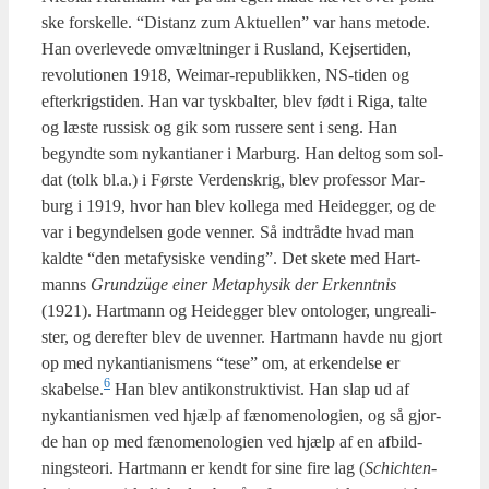
ske for­skel­le. “Distanz zum Aktu­el­len” var hans meto­de.
Han over­le­ve­de omvælt­nin­ger i Rusland, Kej­ser­ti­den,
revo­lu­tio­nen 1918, Wei­mar-repu­blik­ken, NS-tiden og
efter­krig­sti­den. Han var tysk­bal­ter, blev født i Riga, tal­te
og læste rus­sisk og gik som rus­se­re sent i seng. Han
begynd­te som nykan­ti­a­ner i Mar­burg. Han delt­og som sol­
dat (tolk bl.a.) i Før­ste Ver­denskrig, blev pro­fes­sor Mar­
burg i 1919, hvor han blev kol­le­ga med Hei­deg­ger, og de
var i begyn­del­sen gode ven­ner. Så ind­t­rå­d­te hvad man
kald­te “den meta­fy­si­ske ven­ding”. Det ske­te med Hart­
manns
Grundzü­ge einer Metap­hy­sik der Erken­nt­nis
(1921). Hart­mann og Hei­deg­ger blev onto­lo­ger, ungre­a­li­
ster, og der­ef­ter blev de uven­ner. Hart­mann hav­de nu gjort
op med nykan­ti­a­nis­mens “tese” om, at erken­del­se er
6
skabelse.
Han blev anti­kon­struk­ti­vist. Han slap ud af
nykan­ti­a­nis­men ved hjælp af fæno­meno­lo­gi­en, og så gjor­
de han op med fæno­meno­lo­gi­en ved hjælp af en afbild­
nings­te­o­ri. Hart­mann er kendt for sine fire lag (
Schi­ch­ten­