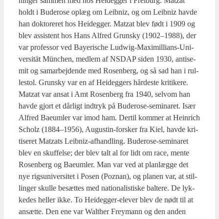
nin­ger sam­men med hos Hei­deg­ger i Frei­burg. Matzat
holdt i Budero­se oplæg om Leib­niz, og om Leib­niz hav­de
han dok­to­re­ret hos Hei­deg­ger. Matzat blev født i 1909 og
blev assi­stent hos Hans Alfred Grun­sky (1902–1988), der
var pro­fes­sor ved Bay­e­ri­s­che Ludwig-Maxi­mil­li­ans-Uni­
ver­sität Mün­chen, med­lem af NSDAP siden 1930, anti­se­
mit og sam­ar­bej­den­de med Rosen­berg, og så sad han i rul­
le­stol. Grun­sky var en af Hei­deg­gers hår­de­ste kri­ti­ke­re.
Matzat var ansat i Amt Rosen­berg fra 1940, selv­om han
hav­de gjort et dår­ligt ind­tryk på Budero­se-semi­na­ret. Især
Alfred Bae­um­ler var imod ham. Der­til kom­mer at Hein­rich
Scholz (1884–1956), Augustin-for­sker fra Kiel, hav­de kri­
ti­se­ret Matzats Leib­niz-afhand­ling. Budero­se-semi­na­ret
blev en skuf­fel­se; der blev talt al for lidt om race, men­te
Rosen­berg og Bae­um­ler. Man var ved at plan­læg­ge det
nye rigs­u­ni­ver­si­tet i Posen (Poz­nan), og pla­nen var, at stil­
lin­ger skul­le besæt­tes med natio­na­li­sti­ske bal­te­re. De lyk­
ke­des hel­ler ikke. To Hei­deg­ger-ele­ver blev de nødt til at
ansæt­te. Den ene var Walt­her Frey­mann og den anden