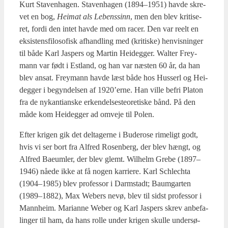
Kurt Sta­ven­ha­gen. Sta­ven­ha­gen (1894–1951) hav­de skre­
vet en bog,
Hei­mat als Lebens­sinn
, men den blev kri­ti­se­
ret, for­di den intet hav­de med om racer. Den var reelt en
eksi­stens­fi­lo­so­fisk afhand­ling med (kri­ti­ske) hen­vis­nin­ger
til både Karl Jas­pers og Mar­tin Hei­deg­ger. Wal­ter Frey­
mann var født i Est­land, og han var næsten 60 år, da han
blev ansat. Frey­mann hav­de læst både hos Hus­serl og Hei­
deg­ger i begyn­del­sen af 1920’erne. Han vil­le befri Pla­ton
fra de nykan­ti­an­ske erken­del­ses­te­o­re­ti­ske bånd. På den
måde kom Hei­deg­ger ad omve­je til Polen.
Efter kri­gen gik det del­ta­ger­ne i Budero­se rime­ligt godt,
hvis vi ser bort fra Alfred Rosen­berg, der blev hængt, og
Alfred Bae­um­ler, der blev glemt. Wil­helm Gre­be (1897–
1946) nåe­de ikke at få nogen kar­ri­e­re. Karl Schle­ch­ta
(1904–1985) blev pro­fes­sor i Darmstadt; Baum­g­ar­ten
(1989–1882), Max Webers nevø, blev til sidst pro­fes­sor i
Mann­heim. Mari­an­ne Weber og Karl Jas­pers skrev anbe­fa­
lin­ger til ham, da hans rol­le under kri­gen skul­le under­sø­