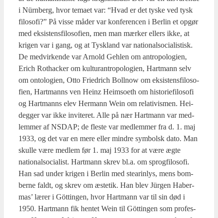
i Nür­n­berg, hvor tema­et var: “Hvad er det tyske ved tysk
filo­so­fi?” På vis­se måder var kon­fe­ren­cen i Ber­lin et opgør
med eksi­stens­fi­lo­so­fi­en, men man mær­ker ellers ikke, at
kri­gen var i gang, og at Tys­kland var natio­nalso­ci­a­li­stisk.
De med­vir­ken­de var Arnold Geh­len om antro­po­lo­gi­en,
Erich Rot­ha­ck­er om kul­tu­ran­tro­po­lo­gi­en, Hart­mann selv
om onto­lo­gi­en, Otto Fri­edrich Bol­l­now om eksi­stens­fi­lo­so­
fi­en, Hart­manns ven Heinz Heimso­eth om histo­ri­e­fi­lo­so­fi
og Hart­manns elev Her­mann Wein om rela­ti­vis­men. Hei­
deg­ger var ikke invi­te­ret. Alle på nær Hart­mann var med­
lem­mer af NSDAP; de fle­ste var med­lem­mer fra d. 1. maj
1933, og det var en mere eller min­dre sym­bolsk dato. Man
skul­le være med­lem før 1. maj 1933 for at være ægte
natio­nalso­ci­a­list. Hart­mann skrev bl.a. om sprog­fi­lo­so­fi.
Han sad under kri­gen i Ber­lin med stea­rin­lys, mens bom­
ber­ne faldt, og skrev om æste­tik. Han blev Jür­gen Haber­
mas’ lærer i Göt­tin­gen, hvor Hart­mann var til sin død i
1950. Hart­mann fik hen­tet Wein til Göt­tin­gen som pro­fes­