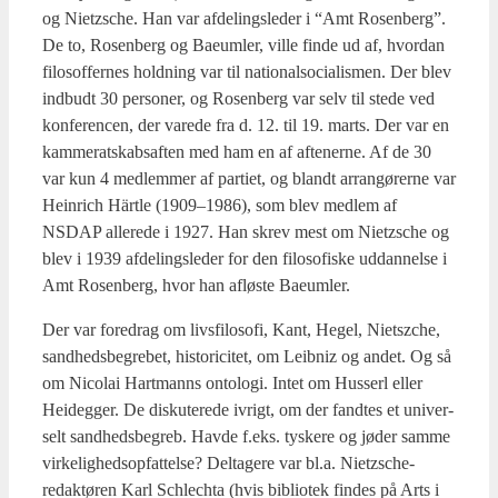
og Nietz­sche. Han var afde­lings­le­der i “Amt Rosen­berg”.
De to, Rosen­berg og Bae­um­ler, vil­le fin­de ud af, hvor­dan
filo­sof­fer­nes hold­ning var til natio­nalso­ci­a­lis­men. Der blev
ind­budt 30 per­so­ner, og Rosen­berg var selv til ste­de ved
kon­fe­ren­cen, der vare­de fra d. 12. til 19. marts. Der var en
kam­me­rat­skabs­af­ten med ham en af afte­ner­ne. Af de 30
var kun 4 med­lem­mer af par­ti­et, og blandt arran­gø­rer­ne var
Hein­rich Härt­le (1909–1986), som blev med­lem af
NSDAP alle­re­de i 1927. Han skrev mest om Nietz­sche og
blev i 1939 afde­lings­le­der for den filo­so­fi­ske uddan­nel­se i
Amt Rosen­berg, hvor han aflø­ste Bae­um­ler.
Der var fored­rag om livs­fi­lo­so­fi, Kant, Hegel, Nietsz­che,
sand­heds­be­gre­bet, histo­ri­ci­tet, om Leib­niz og andet. Og så
om Nico­lai Hart­manns onto­lo­gi. Intet om Hus­serl eller
Hei­deg­ger. De dis­ku­te­re­de ivrigt, om der fand­tes et uni­ver­
selt sand­heds­be­greb. Hav­de f.eks. tyske­re og jøder sam­me
vir­ke­lig­heds­op­fat­tel­se? Del­ta­ge­re var bl.a. Nietz­sche-
redak­tø­ren Karl Schle­ch­ta (hvis bibli­o­tek fin­des på Arts i