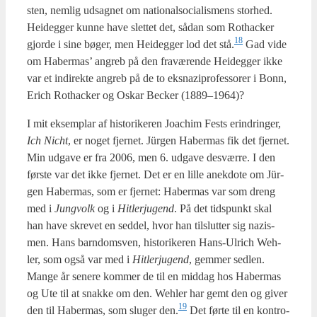
sten, nem­lig udsag­net om natio­nalso­ci­a­lis­mens stor­hed.
Hei­deg­ger kun­ne have slet­tet det, sådan som Rot­ha­ck­er
18
gjor­de i sine bøger, men Hei­deg­ger lod det stå.
Gad vide
om Haber­mas’ angreb på den fra­væ­ren­de Hei­deg­ger ikke
var et indi­rek­te angreb på de to eks­na­zi­pro­fes­so­rer i Bonn,
Erich Rot­ha­ck­er og Oskar Beck­er (1889–1964)?
I mit eksem­plar af histo­ri­ke­ren Joa­chim Fests erin­drin­ger,
Ich Nicht
, er noget fjer­net. Jür­gen Haber­mas fik det fjer­net.
Min udga­ve er fra 2006, men 6. udga­ve desvær­re. I den
før­ste var det ikke fjer­net. Det er en lil­le anek­do­te om Jür­
gen Haber­mas, som er fjer­net: Haber­mas var som dreng
med i
Jung­volk
og i
Hit­lerju­gend
. På det tids­punkt skal
han have skre­vet en sed­del, hvor han til­slut­ter sig nazis­
men. Hans barn­doms­ven, histo­ri­ke­ren Hans-Ulrich Weh­
ler, som også var med i
Hit­lerju­gend
, gem­mer sed­len.
Man­ge år sene­re kom­mer de til en mid­dag hos Haber­mas
og Ute til at snak­ke om den. Weh­ler har gemt den og giver
19
den til Haber­mas, som slu­ger den.
Det før­te til en kon­tro­