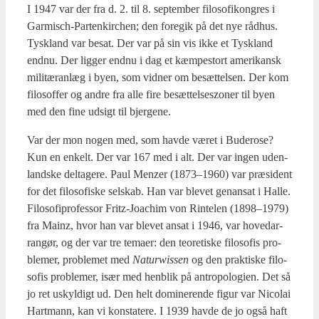
I 1947 var der fra d. 2. til 8. sep­tem­ber filo­so­fi­kon­gres i
Gar­mi­sch-Par­tenkir­chen; den fore­gik på det nye råd­hus.
Tys­kland var besat. Der var på sin vis ikke et Tys­kland
end­nu. Der lig­ger end­nu i dag et kæm­pe­stort ame­ri­kansk
mili­tæran­læg i byen, som vid­ner om besæt­tel­sen. Der kom
filo­sof­fer og andre fra alle fire besæt­tel­ses­zo­ner til byen
med den fine udsigt til bjer­ge­ne.
Var der mon nogen med, som hav­de været i Budero­se?
Kun en enkelt. Der var 167 med i alt. Der var ingen uden­
land­ske del­ta­ge­re. Paul Men­zer (1873–1960) var præ­si­dent
for det filo­so­fi­ske sel­skab. Han var ble­vet genan­sat i Hal­le.
Filo­so­fi­pro­fes­sor Fritz-Joa­chim von Rin­te­len (1898–1979)
fra Mainz, hvor han var ble­vet ansat i 1946, var hove­d­ar­
ran­gør, og der var tre tema­er: den teo­re­ti­ske filo­so­fis pro­
ble­mer, pro­ble­met med
Naturwis­sen
og den prak­ti­ske filo­
so­fis pro­ble­mer, især med hen­blik på antro­po­lo­gi­en. Det så
jo ret uskyl­digt ud. Den helt domi­ne­ren­de figur var Nico­lai
Hart­mann, kan vi kon­sta­te­re. I 1939 hav­de de jo også haft