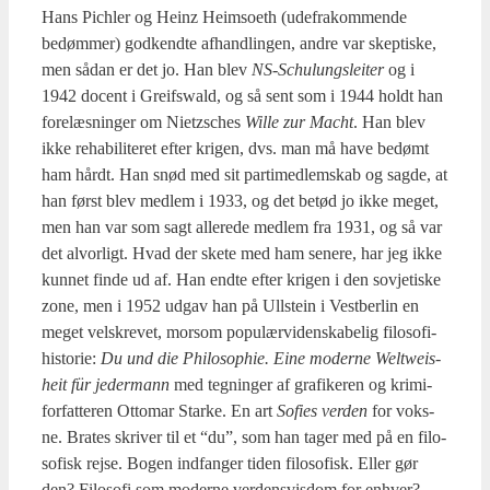
Hans Pich­ler og Heinz Heimso­eth (ude­frakom­men­de
bedøm­mer) god­kend­te afhand­lin­gen, andre var skep­ti­ske,
men sådan er det jo. Han blev
NS-Schulungs­lei­ter
og i
1942 docent i Greif­swald, og så sent som i 1944 holdt han
fore­læs­nin­ger om Nietzs­ches
Wil­le zur Macht
. Han blev
ikke reha­bi­li­te­ret efter kri­gen, dvs. man må have bedømt
ham hårdt. Han snød med sit par­ti­med­lem­skab og sag­de, at
han først blev med­lem i 1933, og det betød jo ikke meget,
men han var som sagt alle­re­de med­lem fra 1931, og så var
det alvor­ligt. Hvad der ske­te med ham sene­re, har jeg ikke
kun­net fin­de ud af. Han end­te efter kri­gen i den sov­je­ti­ske
zone, men i 1952 udgav han på Ullste­in i Vest­ber­lin en
meget velskre­vet, mor­som popu­lær­vi­den­ska­be­lig filo­so­fi­
hi­sto­rie:
Du und die Phi­los­op­hie. Eine moder­ne Weltwei­s­
heit für jeder­mann
med teg­nin­ger af gra­fi­ke­ren og kri­mi­
for­fat­te­ren Otto­mar Star­ke. En art
Sofies ver­den
for voks­
ne. Bra­tes skri­ver til et “du”, som han tager med på en filo­
so­fisk rej­se. Bogen ind­fan­ger tiden filo­so­fisk. Eller gør
den? Filo­so­fi som moder­ne ver­dens­vis­dom for enhver?