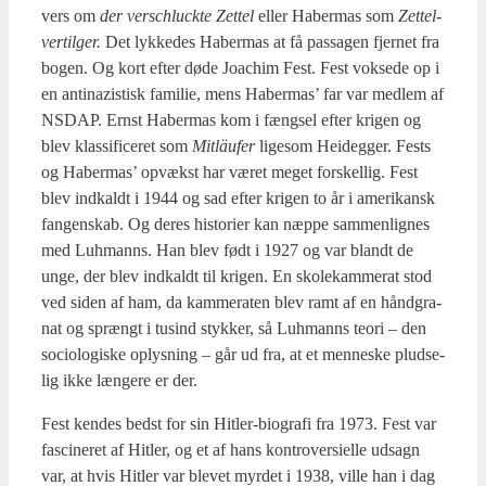
vers om
der ver­s­chluck­te Zet­tel
eller Haber­mas som
Zet­tel­
ver­til­ger.
Det lyk­ke­des Haber­mas at få pas­sa­gen fjer­net fra
bogen. Og kort efter døde Joa­chim Fest. Fest vok­se­de op i
en anti­na­zi­stisk fami­lie, mens Haber­mas’ far var med­lem af
NSDAP. Ernst Haber­mas kom i fængsel efter kri­gen og
blev klas­si­fi­ce­ret som
Mit­läu­fer
lige­som Hei­deg­ger. Fests
og Haber­mas’ opvækst har været meget for­skel­lig. Fest
blev ind­kaldt i 1944 og sad efter kri­gen to år i ame­ri­kansk
fan­gen­skab. Og deres histo­ri­er kan næp­pe sam­men­lig­nes
med Luh­manns. Han blev født i 1927 og var blandt de
unge, der blev ind­kaldt til kri­gen. En sko­le­kam­me­rat stod
ved siden af ham, da kam­me­ra­ten blev ramt af en hånd­gra­
nat og sprængt i tusind styk­ker, så Luh­manns teo­ri – den
socio­lo­gi­ske oplys­ning – går ud fra, at et men­ne­ske plud­se­
lig ikke læn­ge­re er der.
Fest ken­des bedst for sin Hit­ler-bio­gra­fi fra 1973. Fest var
fasci­ne­ret af Hit­ler, og et af hans kon­tro­ver­si­el­le udsagn
var, at hvis Hit­ler var ble­vet myr­det i 1938, vil­le han i dag