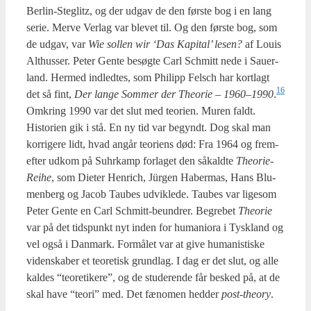
Ber­lin-Steg­litz, og der udgav de den før­ste bog i en lang
serie. Mer­ve Ver­lag var ble­vet til. Og den før­ste bog, som
de udgav, var
Wie sol­len wir ‘Das Kapi­tal’ lesen?
af Lou­is
Alt­hus­ser. Peter Gen­te besøg­te Carl Sch­mitt nede i Sau­er­
land. Her­med ind­led­tes, som Phi­lipp Felsch har kort­lagt
16
det så fint,
Der lan­ge Som­mer der The­o­rie – 1960–1990
.
Omkring 1990 var det slut med teo­ri­en. Muren faldt.
Histo­ri­en gik i stå. En ny tid var begyndt. Dog skal man
kor­ri­ge­re lidt, hvad angår teo­ri­ens død: Fra 1964 og fre­m­
ef­ter udkom på Suhr­kamp for­la­get den såkald­te
The­o­rie-
Rei­he
, som Die­ter Hen­rich, Jür­gen Haber­mas, Hans Blu­
men­berg og Jacob Tau­bes udvik­le­de. Tau­bes var lige­som
Peter Gen­te en Carl Sch­mitt-beun­drer. Begre­bet
The­o­rie
var på det tids­punkt nyt inden for huma­ni­o­ra i Tys­kland og
vel også i Dan­mark. For­må­let var at give huma­ni­sti­ske
viden­ska­ber et teo­re­tisk grund­lag. I dag er det slut, og alle
kal­des “teo­re­ti­ke­re”, og de stu­de­ren­de får besked på, at de
skal have “teo­ri” med. Det fæno­men hed­der
post-the­ory
.