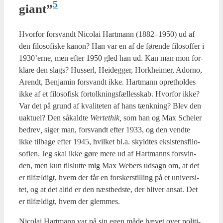
5
giant”
Hvor­for for­svandt Nico­lai Hart­mann (1882–1950) ud af
den filo­so­fi­ske kanon? Han var en af de før­en­de filo­sof­fer i
1930’erne, men efter 1950 gled han ud. Kan man mon for­
kla­re den slags? Hus­serl, Hei­deg­ger, Hor­k­hei­mer, Ador­no,
Arendt, Benja­min for­svandt ikke. Hart­mann opret­hol­des
ikke af et filo­so­fisk for­tolk­nings­fæl­les­skab. Hvor­for ikke?
Var det på grund af kva­li­te­ten af hans tænk­ning? Blev den
uak­tu­el? Den såkald­te
Wer­tet­hik,
som han og Max Sche­ler
bed­rev
,
siger man, for­svandt efter 1933, og den vend­te
ikke til­ba­ge efter 1945, hvil­ket bl.a. skyld­tes eksi­stens­fi­lo­
so­fi­en. Jeg skal ikke gøre mere ud af Hart­manns for­svin­
den, men kun til­slut­te mig Max Webers udsagn om, at det
er til­fæl­digt, hvem der får en for­sker­stil­ling på et uni­ver­si­
tet, og at det altid er den næst­bed­ste, der bli­ver ansat. Det
er til­fæl­digt, hvem der glem­mes.
Nico­lai Hart­mann var på sin egen måde hævet over poli­ti­