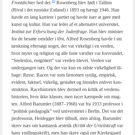
10
Front­di­ch­ter
hed det.
Rosen­berg blev født i Tal­linn
(Rival i det rus­si­ske Est­land) i 1893 og hængt 1946. Han
hav­de en lang kar­ri­e­re i par­ti­et og hav­de især at gøre med
kunst og kul­tur. Han var leder af et alter­na­tivt uni­ver­si­tet,
Insti­tut zur Erfors­chung der Juden­fra­ge
. Han blev mini­ster
for de besat­te områ­der i Øst. Alfred Rosen­berg hav­de i sin
tænk­ning efter­søgt noget, der var vir­ke­ligt i en ver­den,
hvor myter og reli­gion og alle faste vær­di­er var for­s­vun­det.
“See­len­los, ent­göt­tert” var ver­den ble­vet. Ver­den var
under­gan­gen nær. Og der var kun en sid­ste vir­ke­lig­hed til­
ba­ge:
Ras­se
. Racen var som fæno­men syn­lig, empi­risk,
evi­dent, fak­tu­el, vir­ke­lig, gestal­tet og hin­si­des enhver kon­
struk­tion. Race­hi­sto­ri­en blev der­med en kri­tik af ver­dens­
hi­sto­ri­en, hvor ikke klas­ser, men racer kæm­pe­de om mag­
ten. Alfred Bae­um­ler (1887–1968) var fra 1933 pro­fes­sor i
“poli­tisk pæda­go­gik” ved uni­ver­si­te­tet i Ber­lin. Det var det
pro­fes­sorat, Hei­deg­ger blev til­budt, men afslog. Bae­um­ler
skrev især om kan­ti­ansk æste­tik (
Kri­tik der Urteils­kraft
var
hans ynd­lings­skrift), men han skrev også om Kier­ke­gaard