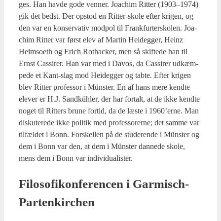
ges. Han hav­de gode ven­ner. Joa­chim Rit­ter (1903–1974)
gik det bedst. Der opstod en Rit­ter-sko­le efter kri­gen, og
den var en kon­ser­va­tiv mod­pol til Frank­fur­ter­sko­len. Joa­
chim Rit­ter var først elev af Mar­tin Hei­deg­ger, Heinz
Heimso­eth og Erich Rot­ha­ck­er, men så skif­te­de han til
Ernst Cas­si­rer. Han var med i Davos, da Cas­si­rer udkæm­
pe­de et Kant-slag mod Hei­deg­ger og tab­te. Efter kri­gen
blev Rit­ter pro­fes­sor i Mün­ster. En af hans mere kend­te
ele­ver er H.J. Sand­küh­ler, der har for­talt, at de ikke kend­te
noget til Rit­ters bru­ne for­tid, da de læste i 1960’erne. Man
dis­ku­te­re­de ikke poli­tik med pro­fes­so­rer­ne; det sam­me var
til­fæl­det i Bonn. For­skel­len på de stu­de­ren­de i Mün­ster og
dem i Bonn var den, at dem i Mün­ster dan­ne­de sko­le,
mens dem i Bonn var indi­vi­du­a­li­ster.
Filo­so­fi­kon­fe­ren­cen i Gar­mi­sch-
Par­tenkir­chen