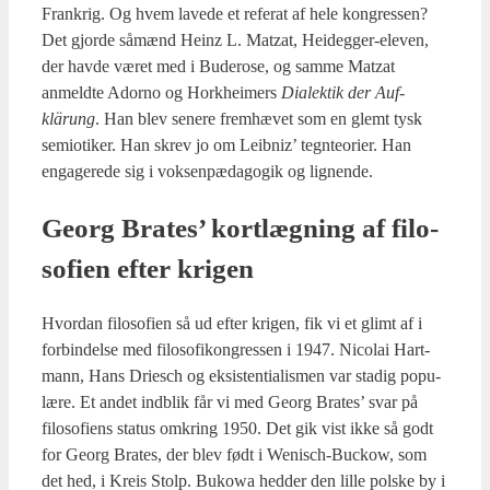
Frank­rig. Og hvem lave­de et refe­rat af hele kon­gres­sen?
Det gjor­de såmænd Heinz L. Matzat, Hei­deg­ger-ele­ven,
der hav­de været med i Budero­se, og sam­me Matzat
anmeld­te Ador­no og Hor­k­hei­mers
Dia­lek­tik der Auf­
klärung
. Han blev sene­re frem­hæ­vet som en glemt tysk
semio­ti­ker. Han skrev jo om Leib­niz’ tegn­te­o­ri­er. Han
enga­ge­re­de sig i vok­sen­pæ­da­go­gik og lig­nen­de.
Georg Bra­tes’ kort­læg­ning af filo­
so­fi­en efter kri­gen
Hvor­dan filo­so­fi­en så ud efter kri­gen, fik vi et glimt af i
for­bin­del­se med filo­so­fi­kon­gres­sen i 1947. Nico­lai Hart­
mann, Hans Dri­esch og eksi­sten­ti­a­lis­men var sta­dig popu­
læ­re. Et andet ind­blik får vi med Georg Bra­tes’ svar på
filo­so­fi­ens sta­tus omkring 1950. Det gik vist ikke så godt
for Georg Bra­tes, der blev født i Weni­sch-Buck­ow, som
det hed, i Kreis Stolp. Bukowa hed­der den lil­le pol­ske by i