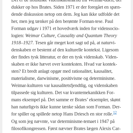
duk­ker op hos Bra­tes. Siden 1971 er der fore­gå­et en spæn­
den­de dis­kus­sion net­op om dem. Jeg kan ikke udfol­de det
her, men jeg tæn­ker på den berøm­te For­man-tese. Paul
For­man udgav i 1971 et hoved­værk inden for viden­so­cio­
lo­gi­en:
Wei­mar Cul­tu­re, Caus­a­li­ty and Quan­tum The­ory
1918–1927.
Tesen går meget kort sagt ud på, at natur­vi­
den­ska­ben er bestemt af den kul­tu­rel­le kon­tekst. Lige­som
der fin­des tysk lit­te­ra­tur, er der en tysk viden­skab. Viden­
ska­ben er ikke hævet over kon­tek­sten. Hvad var kon­tek­
sten? Et bredt anlagt opgør med ratio­na­li­tet, kaus­a­li­tet,
mate­ri­a­lis­me, darwi­nis­me, posi­ti­vis­me og deter­mi­nis­me.
Wei­mar-kul­tu­ren var kaus­a­li­tets­fjendt­lig, og viden­ska­ben
til­pas­se­de sig kul­tu­ren. Det var kvan­te­me­ka­nik­ken For­
mans eksem­pel på. Det sam­me er Bra­tes’ eksemp­ler, skønt
han natur­lig­vis ikke kun­ne tæn­ke sådan som For­man. Der­
12
for spil­ler og spil­le­de net­op Hans Dri­esch en stor rolle.
Og som jeg nævn­te, var deter­mi­nis­me-tema­et i 1947 på
filo­so­fi­kon­gres­sen. Først næv­ner Bra­tes lægen Ale­xis Car­