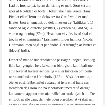
Lad os først se på, hvem der sta­dig er med. Stort set alle
spor af NS-tiden er bor­te. Hel­ler ikke hans lære­re Hans
Pich­ler eller Her­mann Schwarz fra Greif­swald er med.
Bra­tes’ bog er tema­tisk og delt i næsten tre “kri­tik­ker”: 1)
sand­hed og vild­fa­rel­se (
Irrtum)
, 2) ver­den og Gud og 3)
væren og mening (
Sinn
). Hvad kan vi vide, hvad skal vi
tro, hvad er menin­gen? Løs­nin­gen fin­der han hos Nico­lai
Hart­mann, men også et par andre. Det frem­går, at Bra­tes er
(ble­vet) holist.
Der er så man­ge under­hol­den­de pas­sa­ger i bogen, som jeg
ikke kan gen­gi­ve her: f.eks. den bio­lo­gi­ske kan­ni­ba­lis­me –
at vi lever af lave­re­stå­en­des lig – eller histo­ri­en om ber­li­
ner-natur­for­ske­ren Helm­holtz (1821–1894), der men­te, at
øjet er et så fejl­be­hæf­tet appa­rat, at hvis en af hans assi­
sten­ter en dag kom ind på labo­ra­to­ri­et med et så dår­ligt
kon­stru­e­ret appa­rat som øjet, vil­le han straks fyre ham. Det
er godt, at alle dem, der hele tiden præ­di­ker, at vi skal san­
se dit og dat, får den slags anek­do­ter. Bra­tes slut­ter med en