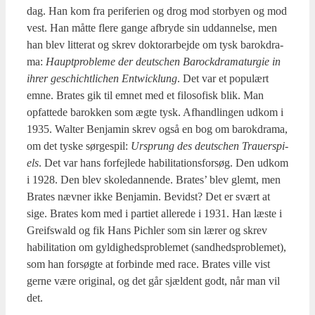
dag. Han kom fra peri­fe­ri­en og drog mod stor­by­en og mod
vest. Han måt­te fle­re gan­ge afbry­de sin uddan­nel­se, men
han blev lit­te­rat og skrev dok­to­r­ar­bej­de om tysk barokdra­
ma:
Haupt­pro­ble­me der deut­schen Baro­ck­dra­ma­tur­gie in
ihrer ges­chi­cht­li­chen Entwi­c­k­lung
. Det var et popu­lært
emne. Bra­tes gik til emnet med et filo­so­fisk blik. Man
opfat­te­de barok­ken som ægte tysk. Afhand­lin­gen udkom i
1935. Wal­ter Benja­min skrev også en bog om barokdra­ma,
om det tyske sør­ge­spil:
Ursprung des deut­schen Trau­er­spi­
els
. Det var hans for­fej­l­e­de habi­li­ta­tions­for­søg. Den udkom
i 1928. Den blev sko­le­dan­nen­de. Bra­tes’ blev glemt, men
Bra­tes næv­ner ikke Benja­min. Bevidst? Det er svært at
sige. Bra­tes kom med i par­ti­et alle­re­de i 1931. Han læste i
Greif­swald og fik Hans Pich­ler som sin lærer og skrev
habi­li­ta­tion om gyl­dig­heds­pro­ble­met (sand­heds­pro­ble­met),
som han for­søg­te at for­bin­de med race. Bra­tes vil­le vist
ger­ne være ori­gi­nal, og det går sjæl­dent godt, når man vil
det.