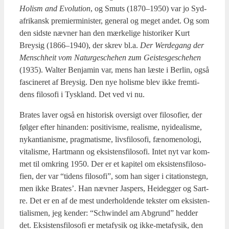
Holism and Evo­lu­tion
, og Smuts (1870–1950) var jo Syd­
afri­kansk pre­mi­er­mi­ni­ster, gene­ral og meget andet. Og som
den sid­ste næv­ner han den mær­ke­li­ge histo­ri­ker Kurt
Brey­sig (1866–1940), der skrev bl.a.
Der Wer­de­gang der
Mens­chheit vom Natur­ge­s­che­hen zum Gei­stes­ge­s­che­hen
(1935). Wal­ter Benja­min var, mens han læste i Ber­lin, også
fasci­ne­ret af Brey­sig. Den nye holis­me blev ikke frem­ti­
dens filo­so­fi i Tys­kland. Det ved vi nu.
Bra­tes laver også en histo­risk over­sigt over filo­so­fi­er, der
føl­ger efter hin­an­den: posi­ti­vis­me, rea­lis­me, nyi­de­a­lis­me,
nykan­ti­a­nis­me, prag­ma­tis­me, livs­fi­lo­so­fi, fæno­meno­lo­gi,
vita­lis­me, Hart­mann og eksi­stens­fi­lo­so­fi. Intet nyt var kom­
met til omkring 1950. Der er et kapi­tel om eksi­stens­fi­lo­so­
fi­en, der var “tidens filo­so­fi”, som han siger i cita­tions­tegn,
men ikke Bra­tes’. Han næv­ner Jas­pers, Hei­deg­ger og Sart­
re. Det er en af de mest under­hol­den­de tek­ster om eksi­sten­
ti­a­lis­men, jeg ken­der: “Schwin­del am Abgrund” hed­der
det. Eksi­stens­fi­lo­so­fi er meta­fy­sik og ikke-meta­fy­sik, den