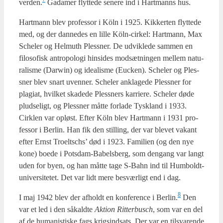
verden.
Gada­mer flyt­te­de sene­re ind i Hart­manns hus.
Hart­mann blev pro­fes­sor i Köln i 1925. Kik­ker­ten flyt­te­de
med, og der dan­ne­des en lil­le Köln-cir­kel: Hart­mann, Max
Sche­ler og Hel­muth Ples­sner. De udvik­le­de sam­men en
filo­so­fisk antro­po­lo­gi hin­si­des mod­sæt­nin­gen mel­lem natu­
ra­lis­me (Darwin) og ide­a­lis­me (Euck­en). Sche­ler og Ples­
sner blev snart uven­ner. Sche­ler ankla­ge­de Ples­sner for
plagi­at, hvil­ket ska­de­de Ples­sners kar­ri­e­re. Sche­ler døde
plud­se­ligt, og Ples­sner måt­te for­la­de Tys­kland i 1933.
Cirk­len var opløst. Efter Köln blev Hart­mann i 1931 pro­
fes­sor i Ber­lin. Han fik den stil­ling, der var ble­vet vakant
efter Ernst Tro­elts­chs’ død i 1923. Fami­li­en (og den nye
kone) boe­de i Pots­dam-Babels­berg, som den­gang var langt
uden for byen, og han måt­te tage S‑Bahn ind til Hum­boldt-
uni­ver­si­te­tet. Det var lidt mere besvær­ligt end i dag.
8
I maj 1942 blev der afholdt en kon­fe­ren­ce i Berlin.
Den
var et led i den såkald­te
Aktion Rit­ter­busch
, som var en del
af de huma­ni­sti­ske fags krigsind­sats. Der var en til­sva­ren­de