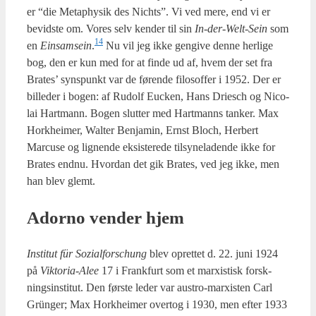
er “die Metap­hy­sik des Nichts”. Vi ved mere, end vi er
bevid­ste om. Vores selv ken­der til sin
In-der-Welt-Sein
som
14
en
Ein­sam­se­in
.
Nu vil jeg ikke gen­gi­ve den­ne her­li­ge
bog, den er kun med for at fin­de ud af, hvem der set fra
Bra­tes’ syns­punkt var de før­en­de filo­sof­fer i 1952. Der er
bil­le­der i bogen: af Rudolf Euck­en, Hans Dri­esch og Nico­
lai Hart­mann. Bogen slut­ter med Hart­manns tan­ker. Max
Hor­k­hei­mer, Wal­ter Benja­min, Ernst Bloch, Her­bert
Marcu­se og lig­nen­de eksi­ste­re­de til­sy­ne­la­den­de ikke for
Bra­tes end­nu. Hvor­dan det gik Bra­tes, ved jeg ikke, men
han blev glemt.
Ador­no ven­der hjem
Insti­tut für Sozi­al­fors­chung
blev opret­tet d. 22. juni 1924
på
Vik­to­ria-Alee
17 i Frank­furt som et marxi­stisk forsk­
nings­in­sti­tut. Den før­ste leder var austro-marxi­sten Carl
Grün­ger; Max Hor­k­hei­mer over­tog i 1930, men efter 1933