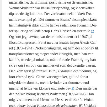
mate­ri­a­lis­me, darwi­nis­me, posi­ti­vis­me og deter­mi­nis­me.
Wei­mar-kul­tu­ren var kaus­a­li­tets­fjendt­lig, og viden­ska­ben
til­pas­se­de sig kul­tu­ren. Det var kvan­te­me­ka­nik­ken For­
mans eksem­pel på. Det sam­me er Bra­tes’ eksemp­ler, skønt
han natur­lig­vis ikke kun­ne tæn­ke sådan som For­man. Der­
for spil­ler og spil­le­de net­op Hans Dri­esch en stor rolle.
12
Og som jeg nævn­te, var deter­mi­nis­me-tema­et i 1947 på
filo­so­fi­kon­gres­sen. Først næv­ner Bra­tes lægen Ale­xis Car­
rel (1873–1944), Nobel­pris­ta­ge­ren, og ham der er ophav til
trans­plan­ta­tio­ner og meget andet kirur­gisk, men han var
kato­lik, tro­e­de på mirak­ler, måt­te for­la­de Frank­rig, og han
skrev også en bog om men­ne­sket som det ukend­te væsen.
Den kom først på fransk i 1935,
L’hom­me cet incon­nu
, og
kort efter på tysk. Car­rel var euge­ni­ker, gik ind for at
udryd­de de dum­me, men­te kvin­der var dum­me­re end
mænd, at hvi­de var klo­ge­re end sor­te osv.
Den næste var
13
den pol­ske bio­log Richard Wol­te­reck (1877–1944). Han
udgav sam­men med Her­mann Hes­se et tids­skrift. Wol­te­
reck udgav bogen
Phi­los­op­hie als leben­di­gen Wirkli­chkeit