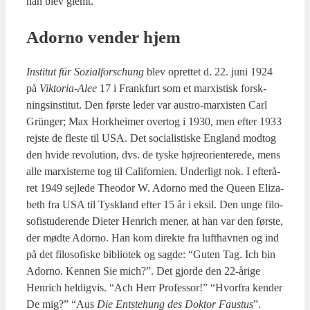
han blev glemt.
Ador­no ven­der hjem
Insti­tut für Sozi­al­fors­chung
blev opret­tet d. 22. juni 1924
på
Vik­to­ria-Alee
17 i Frank­furt som et marxi­stisk forsk­
nings­in­sti­tut. Den før­ste leder var austro-marxi­sten Carl
Grün­ger; Max Hor­k­hei­mer over­tog i 1930, men efter 1933
rej­ste de fle­ste til USA. Det soci­a­li­sti­ske Eng­land mod­tog
den hvi­de revo­lu­tion, dvs. de tyske høj­re­o­ri­en­te­re­de, mens
alle marxi­ster­ne tog til Cali­for­ni­en. Under­ligt nok. I efter­å­
ret 1949 sej­le­de Theo­dor W. Ador­no med the Que­en Eliza­
beth fra USA til Tys­kland efter 15 år i eksil. Den unge filo­
so­fistu­de­ren­de Die­ter Hen­rich mener, at han var den før­ste,
der mød­te Ador­no. Han kom direk­te fra luft­hav­nen og ind
på det filo­so­fi­ske bibli­o­tek og sag­de: “Guten Tag. Ich bin
Ador­no. Ken­nen Sie mich?”. Det gjor­de den 22-åri­ge
Hen­rich hel­dig­vis. “Ach Herr Pro­fes­sor!” “Hvor­fra ken­der
De mig?” “Aus
Die Ents­te­hung
des Dok­tor Faustus
”.