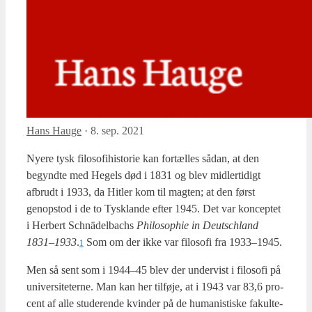
Hans Hauge
·
8. sep. 2021
Nye­re tysk filo­so­fi­hi­sto­rie kan for­tæl­les sådan, at den
begynd­te med Hegels død i 1831 og blev mid­ler­ti­digt
afbrudt i 1933, da Hit­ler kom til mag­ten; at den først
genop­stod i de to Tys­klan­de efter 1945. Det var kon­cep­tet
i Her­bert Schnä­del­ba­chs
Phi­los­op­hie in Deut­schland
1831–1933
.
Som om der ikke var filo­so­fi fra 1933–1945.
1
Men så sent som i 1944–45 blev der under­vist i filo­so­fi på
uni­ver­si­te­ter­ne. Man kan her til­fø­je, at i 1943 var 83,6 pro­
cent af alle stu­de­ren­de kvin­der på de huma­ni­sti­ske faku­l­te­