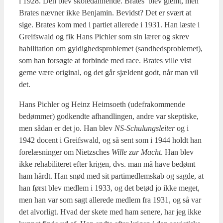
i 1928. Den blev sko­le­dan­nen­de. Bra­tes’ blev glemt, men
Bra­tes næv­ner ikke Benja­min. Bevidst? Det er svært at
sige. Bra­tes kom med i par­ti­et alle­re­de i 1931. Han læste i
Greif­swald og fik Hans Pich­ler som sin lærer og skrev
habi­li­ta­tion om gyl­dig­heds­pro­ble­met (sand­heds­pro­ble­met),
som han for­søg­te at for­bin­de med race. Bra­tes vil­le vist
ger­ne være ori­gi­nal, og det går sjæl­dent godt, når man vil
det.
Hans Pich­ler og Heinz Heimso­eth (ude­frakom­men­de
bedøm­mer) god­kend­te afhand­lin­gen, andre var skep­ti­ske,
men sådan er det jo. Han blev
NS-Schulungs­lei­ter
og i
1942 docent i Greif­swald, og så sent som i 1944 holdt han
fore­læs­nin­ger om Nietzs­ches
Wil­le zur Macht
. Han blev
ikke reha­bi­li­te­ret efter kri­gen, dvs. man må have bedømt
ham hårdt. Han snød med sit par­ti­med­lem­skab og sag­de, at
han først blev med­lem i 1933, og det betød jo ikke meget,
men han var som sagt alle­re­de med­lem fra 1931, og så var
det alvor­ligt. Hvad der ske­te med ham sene­re, har jeg ikke