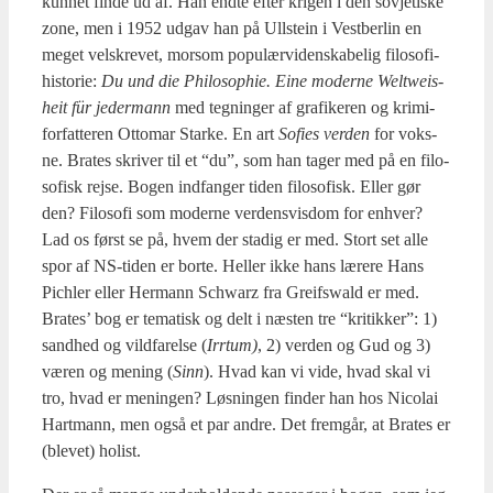
kun­net fin­de ud af. Han end­te efter kri­gen i den sov­je­ti­ske
zone, men i 1952 udgav han på Ullste­in i Vest­ber­lin en
meget velskre­vet, mor­som popu­lær­vi­den­ska­be­lig filo­so­fi­
hi­sto­rie:
Du und die Phi­los­op­hie. Eine moder­ne Weltwei­s­
heit für jeder­mann
med teg­nin­ger af gra­fi­ke­ren og kri­mi­
for­fat­te­ren Otto­mar Star­ke. En art
Sofies ver­den
for voks­
ne. Bra­tes skri­ver til et “du”, som han tager med på en filo­
so­fisk rej­se. Bogen ind­fan­ger tiden filo­so­fisk. Eller gør
den? Filo­so­fi som moder­ne ver­dens­vis­dom for enhver?
Lad os først se på, hvem der sta­dig er med. Stort set alle
spor af NS-tiden er bor­te. Hel­ler ikke hans lære­re Hans
Pich­ler eller Her­mann Schwarz fra Greif­swald er med.
Bra­tes’ bog er tema­tisk og delt i næsten tre “kri­tik­ker”: 1)
sand­hed og vild­fa­rel­se (
Irrtum)
, 2) ver­den og Gud og 3)
væren og mening (
Sinn
). Hvad kan vi vide, hvad skal vi
tro, hvad er menin­gen? Løs­nin­gen fin­der han hos Nico­lai
Hart­mann, men også et par andre. Det frem­går, at Bra­tes er
(ble­vet) holist.