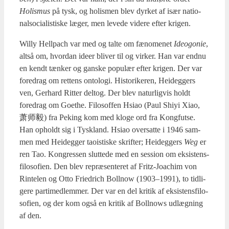
Holis­mus
på tysk, og holis­men blev dyr­ket af især natio­
nalso­ci­a­li­sti­ske læger, men leve­de vide­re efter kri­gen.
Wil­ly Hell­pach var med og tal­te om fæno­me­net
Ideog­o­nie
,
alt­så om, hvor­dan ide­er bli­ver til og vir­ker. Han var end­nu
en kendt tæn­ker og gan­ske popu­lær efter kri­gen. Der var
fored­rag om ret­tens onto­lo­gi. Histo­ri­ke­ren, Hei­deg­gers
ven, Ger­hard Rit­ter delt­og. Der blev natur­lig­vis holdt
fored­rag om Goet­he. Filo­sof­fen Hsi­ao (Paul Shiyi Xiao,
萧师毅) fra Peking kom med klo­ge ord fra Kong­fut­se.
Han opholdt sig i Tys­kland. Hsi­ao over­sat­te i 1946 sam­
men med Hei­deg­ger taoi­sti­ske skrif­ter; Hei­deg­gers
Weg
er
ren Tao. Kon­gres­sen slut­te­de med en ses­sion om eksi­stens­
fi­lo­so­fi­en. Den blev repræ­sen­te­ret af Fritz-Joa­chim von
Rin­te­len og Otto Fri­edrich Bol­l­now (1903–1991), to tid­li­
ge­re par­ti­med­lem­mer. Der var en del kri­tik af eksi­stens­fi­lo­
so­fi­en, og der kom også en kri­tik af Bol­l­nows udlæg­ning
af den.