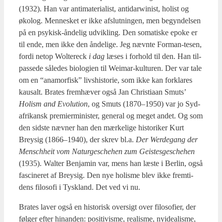
(1932). Han var anti­ma­te­ri­a­list, anti­darwi­nist, holist og
øko­log. Men­ne­sket er ikke afslut­nin­gen, men begyn­del­sen
på en psy­kisk-ånde­lig udvik­ling. Den soma­ti­ske epo­ke er
til ende, men ikke den ånde­li­ge. Jeg nævn­te For­man-tesen,
for­di net­op Wol­te­reck
i dag
læses i for­hold til den. Han til­
pas­se­de såle­des bio­lo­gi­en til Wei­mar-kul­tu­ren. Der var tale
om en “ana­mor­fisk” livs­hi­sto­rie, som ikke kan for­kla­res
kaus­alt. Bra­tes frem­hæ­ver også Jan Chri­sti­aan Smuts’
Holism and Evo­lu­tion
, og Smuts (1870–1950) var jo Syd­
afri­kansk pre­mi­er­mi­ni­ster, gene­ral og meget andet. Og som
den sid­ste næv­ner han den mær­ke­li­ge histo­ri­ker Kurt
Brey­sig (1866–1940), der skrev bl.a.
Der Wer­de­gang der
Mens­chheit vom Natur­ge­s­che­hen zum Gei­stes­ge­s­che­hen
(1935). Wal­ter Benja­min var, mens han læste i Ber­lin, også
fasci­ne­ret af Brey­sig. Den nye holis­me blev ikke frem­ti­
dens filo­so­fi i Tys­kland. Det ved vi nu.
Bra­tes laver også en histo­risk over­sigt over filo­so­fi­er, der
føl­ger efter hin­an­den: posi­ti­vis­me, rea­lis­me, nyi­de­a­lis­me,