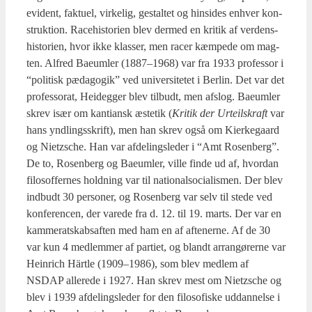
evi­dent, fak­tu­el, vir­ke­lig, gestal­tet og hin­si­des enhver kon­
struk­tion. Race­hi­sto­ri­en blev der­med en kri­tik af ver­dens­
hi­sto­ri­en, hvor ikke klas­ser, men racer kæm­pe­de om mag­
ten. Alfred Bae­um­ler (1887–1968) var fra 1933 pro­fes­sor i
“poli­tisk pæda­go­gik” ved uni­ver­si­te­tet i Ber­lin. Det var det
pro­fes­sorat, Hei­deg­ger blev til­budt, men afslog. Bae­um­ler
skrev især om kan­ti­ansk æste­tik (
Kri­tik der Urteils­kraft
var
hans ynd­lings­skrift), men han skrev også om Kier­ke­gaard
og Nietz­sche. Han var afde­lings­le­der i “Amt Rosen­berg”.
De to, Rosen­berg og Bae­um­ler, vil­le fin­de ud af, hvor­dan
filo­sof­fer­nes hold­ning var til natio­nalso­ci­a­lis­men. Der blev
ind­budt 30 per­so­ner, og Rosen­berg var selv til ste­de ved
kon­fe­ren­cen, der vare­de fra d. 12. til 19. marts. Der var en
kam­me­rat­skabs­af­ten med ham en af afte­ner­ne. Af de 30
var kun 4 med­lem­mer af par­ti­et, og blandt arran­gø­rer­ne var
Hein­rich Härt­le (1909–1986), som blev med­lem af
NSDAP alle­re­de i 1927. Han skrev mest om Nietz­sche og
blev i 1939 afde­lings­le­der for den filo­so­fi­ske uddan­nel­se i