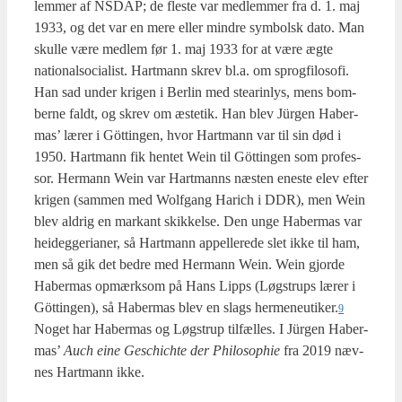
lem­mer af NSDAP; de fle­ste var med­lem­mer fra d. 1. maj
1933, og det var en mere eller min­dre sym­bolsk dato. Man
skul­le være med­lem før 1. maj 1933 for at være ægte
natio­nalso­ci­a­list. Hart­mann skrev bl.a. om sprog­fi­lo­so­fi.
Han sad under kri­gen i Ber­lin med stea­rin­lys, mens bom­
ber­ne faldt, og skrev om æste­tik. Han blev Jür­gen Haber­
mas’ lærer i Göt­tin­gen, hvor Hart­mann var til sin død i
1950. Hart­mann fik hen­tet Wein til Göt­tin­gen som pro­fes­
sor. Her­mann Wein var Hart­manns næsten ene­ste elev efter
kri­gen (sam­men med Wol­f­gang Harich i DDR), men Wein
blev aldrig en mar­kant skik­kel­se. Den unge Haber­mas var
hei­deg­ge­ri­a­ner, så Hart­mann appel­le­re­de slet ikke til ham,
men så gik det bed­re med Her­mann Wein. Wein gjor­de
Haber­mas opmærk­som på Hans Lip­ps (Løgstrups lærer i
Göt­tin­gen), så Haber­mas blev en slags hermeneutiker.
9
Noget har Haber­mas og Løgstrup til­fæl­les. I Jür­gen Haber­
mas’
Auch eine Ges­chi­ch­te der Phi­los­op­hie
fra 2019 næv­
nes Hart­mann ikke.