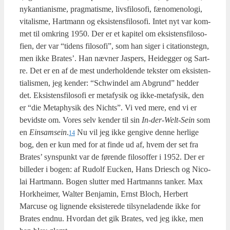
nykan­ti­a­nis­me, prag­ma­tis­me, livs­fi­lo­so­fi, fæno­meno­lo­gi,
vita­lis­me, Hart­mann og eksi­stens­fi­lo­so­fi. Intet nyt var kom­
met til omkring 1950. Der er et kapi­tel om eksi­stens­fi­lo­so­
fi­en, der var “tidens filo­so­fi”, som han siger i cita­tions­tegn,
men ikke Bra­tes’. Han næv­ner Jas­pers, Hei­deg­ger og Sart­
re. Det er en af de mest under­hol­den­de tek­ster om eksi­sten­
ti­a­lis­men, jeg ken­der: “Schwin­del am Abgrund” hed­der
det. Eksi­stens­fi­lo­so­fi er meta­fy­sik og ikke-meta­fy­sik, den
er “die Metap­hy­sik des Nichts”. Vi ved mere, end vi er
bevid­ste om. Vores selv ken­der til sin
In-der-Welt-Sein
som
en
Ein­sam­se­in
.
Nu vil jeg ikke gen­gi­ve den­ne her­li­ge
14
bog, den er kun med for at fin­de ud af, hvem der set fra
Bra­tes’ syns­punkt var de før­en­de filo­sof­fer i 1952. Der er
bil­le­der i bogen: af Rudolf Euck­en, Hans Dri­esch og Nico­
lai Hart­mann. Bogen slut­ter med Hart­manns tan­ker. Max
Hor­k­hei­mer, Wal­ter Benja­min, Ernst Bloch, Her­bert
Marcu­se og lig­nen­de eksi­ste­re­de til­sy­ne­la­den­de ikke for
Bra­tes end­nu. Hvor­dan det gik Bra­tes, ved jeg ikke, men