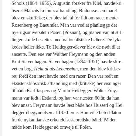
Scholz (1884–1956), Augustin-for­sker fra Kiel, hav­de kri­
ti­se­ret Matzats Leib­niz-afhand­ling. Budero­se-semi­na­ret
blev en skuf­fel­se; der blev talt al for lidt om race, men­te
Rosen­berg og Bae­um­ler. Man var ved at plan­læg­ge det
nye rigs­u­ni­ver­si­tet i Posen (Poz­nan), og pla­nen var, at stil­
lin­ger skul­le besæt­tes med natio­na­li­sti­ske bal­te­re. De lyk­
ke­des hel­ler ikke. To Hei­deg­ger-ele­ver blev de nødt til at
ansæt­te. Den ene var Walt­her Frey­mann og den anden
Kurt Sta­ven­ha­gen. Sta­ven­ha­gen (1894–1951) hav­de skre­
vet en bog,
Hei­mat als Lebens­sinn
, men den blev kri­ti­se­
ret, for­di den intet hav­de med om racer. Den var reelt en
eksi­stens­fi­lo­so­fisk afhand­ling med (kri­ti­ske) hen­vis­nin­ger
til både Karl Jas­pers og Mar­tin Hei­deg­ger. Wal­ter Frey­
mann var født i Est­land, og han var næsten 60 år, da han
blev ansat. Frey­mann hav­de læst både hos Hus­serl og Hei­
deg­ger i begyn­del­sen af 1920’erne. Han vil­le befri Pla­ton
fra de nykan­ti­an­ske erken­del­ses­te­o­re­ti­ske bånd. På den
måde kom Hei­deg­ger ad omve­je til Polen.