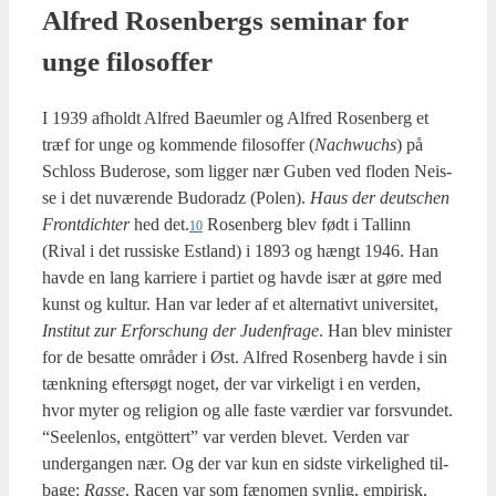
Alfred Rosen­bergs semi­nar for
unge filo­sof­fer
I 1939 afholdt Alfred Bae­um­ler og Alfred Rosen­berg et
træf for unge og kom­men­de filo­sof­fer (
Nachwu­chs
) på
Schloss Budero­se, som lig­ger nær Guben ved flo­den Nei­s­
se i det nuvæ­ren­de Budoradz (Polen).
Haus der deut­schen
Front­di­ch­ter
hed det.
Rosen­berg blev født i Tal­linn
10
(Rival i det rus­si­ske Est­land) i 1893 og hængt 1946. Han
hav­de en lang kar­ri­e­re i par­ti­et og hav­de især at gøre med
kunst og kul­tur. Han var leder af et alter­na­tivt uni­ver­si­tet,
Insti­tut zur Erfors­chung der Juden­fra­ge
. Han blev mini­ster
for de besat­te områ­der i Øst. Alfred Rosen­berg hav­de i sin
tænk­ning efter­søgt noget, der var vir­ke­ligt i en ver­den,
hvor myter og reli­gion og alle faste vær­di­er var for­s­vun­det.
“See­len­los, ent­göt­tert” var ver­den ble­vet. Ver­den var
under­gan­gen nær. Og der var kun en sid­ste vir­ke­lig­hed til­
ba­ge:
Ras­se
. Racen var som fæno­men syn­lig, empi­risk,