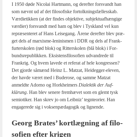
I 1950 døde Nico­lai Hart­mann, og der­ef­ter for­svandt han
som nævnt ud af det filo­so­fi­ske for­tolk­nings­fæl­les­skab.
Vær­di­e­tik­ken (at der fin­des objek­ti­ve, sub­jek­tu­af­hæn­gi­ge
vær­di­er) for­svandt med ham og blev i Tys­kland vel kun
repræ­sen­te­ret af Hans Lei­se­gang. Åre­ne der­ef­ter blev præ­
get dels af marxis­me-leni­nis­men i DDR og dels af Frank­
fur­ter­sko­len (rød blok) og Rit­ter­sko­len (blå blok) i For­
bunds­re­pu­blik­ken. Eksi­stens­fi­lo­so­fi­en udvan­dre­de til
Frank­rig. Og hvem lave­de et refe­rat af hele kon­gres­sen?
Det gjor­de såmænd Heinz L. Matzat, Hei­deg­ger-ele­ven,
der hav­de været med i Budero­se, og sam­me Matzat
anmeld­te Ador­no og Hor­k­hei­mers
Dia­lek­tik der Auf­
klärung
. Han blev sene­re frem­hæ­vet som en glemt tysk
semio­ti­ker. Han skrev jo om Leib­niz’ tegn­te­o­ri­er. Han
enga­ge­re­de sig i vok­sen­pæ­da­go­gik og lig­nen­de.
Georg Bra­tes’ kort­læg­ning af filo­
so­fi­en efter kri­gen