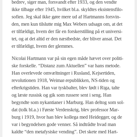
bed­rev
,
siger man, for­svandt efter 1933, og den vend­te
ikke til­ba­ge efter 1945, hvil­ket bl.a. skyld­tes eksi­stens­fi­lo­
so­fi­en. Jeg skal ikke gøre mere ud af Hart­manns for­svin­
den, men kun til­slut­te mig Max Webers udsagn om, at det
er til­fæl­digt, hvem der får en for­sker­stil­ling på et uni­ver­si­
tet, og at det altid er den næst­bed­ste, der bli­ver ansat. Det
er til­fæl­digt, hvem der glem­mes.
Nico­lai Hart­mann var på sin egen måde hævet over poli­ti­
ske for­skel­le. “Distanz zum Aktu­el­len” var hans meto­de.
Han over­le­ve­de omvælt­nin­ger i Rusland, Kej­ser­ti­den,
revo­lu­tio­nen 1918, Wei­mar-repu­blik­ken, NS-tiden og
efter­krig­sti­den. Han var tysk­bal­ter, blev født i Riga, tal­te
og læste rus­sisk og gik som rus­se­re sent i seng. Han
begynd­te som nykan­ti­a­ner i Mar­burg. Han delt­og som sol­
dat (tolk bl.a.) i Før­ste Ver­denskrig, blev pro­fes­sor Mar­
burg i 1919, hvor han blev kol­le­ga med Hei­deg­ger, og de
var i begyn­del­sen gode ven­ner. Så ind­t­rå­d­te hvad man
kald­te “den meta­fy­si­ske ven­ding”. Det ske­te med Hart­