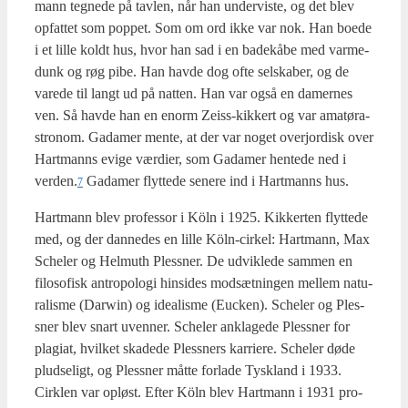
mann teg­ne­de på tav­len, når han under­vi­ste, og det blev
opfat­tet som pop­pet. Som om ord ikke var nok. Han boe­de
i et lil­le koldt hus, hvor han sad i en bade­kå­be med var­me­
dunk og røg pibe. Han hav­de dog ofte sel­ska­ber, og de
vare­de til langt ud på nat­ten. Han var også en damer­nes
ven. Så hav­de han en enorm Zei­ss-kik­kert og var ama­tøra­
stro­nom. Gada­mer men­te, at der var noget overjor­disk over
Hart­manns evi­ge vær­di­er, som Gada­mer hen­te­de ned i
verden.
Gada­mer flyt­te­de sene­re ind i Hart­manns hus.
7
Hart­mann blev pro­fes­sor i Köln i 1925. Kik­ker­ten flyt­te­de
med, og der dan­ne­des en lil­le Köln-cir­kel: Hart­mann, Max
Sche­ler og Hel­muth Ples­sner. De udvik­le­de sam­men en
filo­so­fisk antro­po­lo­gi hin­si­des mod­sæt­nin­gen mel­lem natu­
ra­lis­me (Darwin) og ide­a­lis­me (Euck­en). Sche­ler og Ples­
sner blev snart uven­ner. Sche­ler ankla­ge­de Ples­sner for
plagi­at, hvil­ket ska­de­de Ples­sners kar­ri­e­re. Sche­ler døde
plud­se­ligt, og Ples­sner måt­te for­la­de Tys­kland i 1933.
Cirk­len var opløst. Efter Köln blev Hart­mann i 1931 pro­