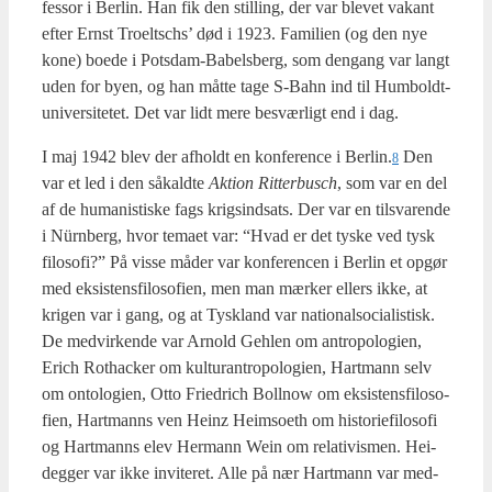
fes­sor i Ber­lin. Han fik den stil­ling, der var ble­vet vakant
efter Ernst Tro­elts­chs’ død i 1923. Fami­li­en (og den nye
kone) boe­de i Pots­dam-Babels­berg, som den­gang var langt
uden for byen, og han måt­te tage S‑Bahn ind til Hum­boldt-
uni­ver­si­te­tet. Det var lidt mere besvær­ligt end i dag.
I maj 1942 blev der afholdt en kon­fe­ren­ce i Berlin.
Den
8
var et led i den såkald­te
Aktion Rit­ter­busch
, som var en del
af de huma­ni­sti­ske fags krigsind­sats. Der var en til­sva­ren­de
i Nür­n­berg, hvor tema­et var: “Hvad er det tyske ved tysk
filo­so­fi?” På vis­se måder var kon­fe­ren­cen i Ber­lin et opgør
med eksi­stens­fi­lo­so­fi­en, men man mær­ker ellers ikke, at
kri­gen var i gang, og at Tys­kland var natio­nalso­ci­a­li­stisk.
De med­vir­ken­de var Arnold Geh­len om antro­po­lo­gi­en,
Erich Rot­ha­ck­er om kul­tu­ran­tro­po­lo­gi­en, Hart­mann selv
om onto­lo­gi­en, Otto Fri­edrich Bol­l­now om eksi­stens­fi­lo­so­
fi­en, Hart­manns ven Heinz Heimso­eth om histo­ri­e­fi­lo­so­fi
og Hart­manns elev Her­mann Wein om rela­ti­vis­men. Hei­
deg­ger var ikke invi­te­ret. Alle på nær Hart­mann var med­