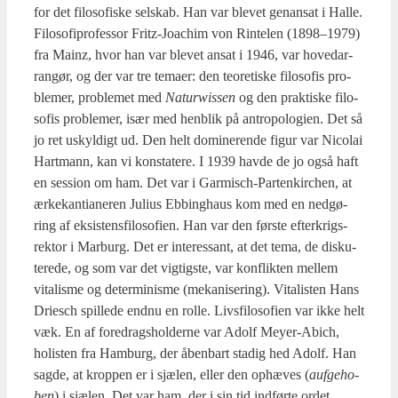
for det filo­so­fi­ske sel­skab. Han var ble­vet genan­sat i Hal­le.
Filo­so­fi­pro­fes­sor Fritz-Joa­chim von Rin­te­len (1898–1979)
fra Mainz, hvor han var ble­vet ansat i 1946, var hove­d­ar­
ran­gør, og der var tre tema­er: den teo­re­ti­ske filo­so­fis pro­
ble­mer, pro­ble­met med
Naturwis­sen
og den prak­ti­ske filo­
so­fis pro­ble­mer, især med hen­blik på antro­po­lo­gi­en. Det så
jo ret uskyl­digt ud. Den helt domi­ne­ren­de figur var Nico­lai
Hart­mann, kan vi kon­sta­te­re. I 1939 hav­de de jo også haft
en ses­sion om ham. Det var i Gar­mi­sch-Par­tenkir­chen, at
ærke­kan­ti­a­ne­ren Juli­us Ebbing­haus kom med en ned­gø­
ring af eksi­stens­fi­lo­so­fi­en. Han var den før­ste efter­krigs­
rek­tor i Mar­burg. Det er inter­es­sant, at det tema, de dis­ku­
te­re­de, og som var det vig­tig­ste, var kon­flik­ten mel­lem
vita­lis­me og deter­mi­nis­me (meka­ni­se­ring). Vita­li­sten Hans
Dri­esch spil­le­de end­nu en rol­le. Livs­fi­lo­so­fi­en var ikke helt
væk. En af fored­rags­hol­der­ne var Adolf Mey­er-Abich,
holi­sten fra Ham­burg, der åben­bart sta­dig hed Adolf. Han
sag­de, at krop­pen er i sjæ­len, eller den ophæ­ves (
auf­ge­ho­
ben
) i sjæ­len. Det var ham, der i sin tid ind­før­te ordet