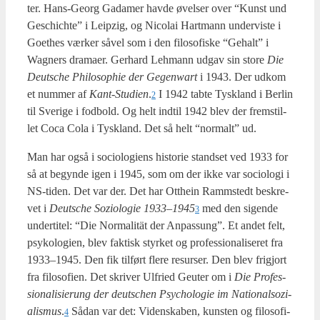
ter. Hans-Georg Gada­mer hav­de øvel­ser over “Kunst und
Ges­chi­ch­te” i Leipzig, og Nico­lai Hart­mann under­vi­ste i
Goet­hes vær­ker såvel som i den filo­so­fi­ske “Gehalt” i
Wag­ners dra­ma­er. Ger­hard Leh­mann udgav sin sto­re
Die
Deut­sche Phi­los­op­hie der Gegenwart
i 1943. Der udkom
et num­mer af
Kant-Stu­di­en
.
I 1942 tab­te Tys­kland i Ber­lin
2
til Sve­ri­ge i fod­bold. Og helt ind­til 1942 blev der frem­stil­
let Coca Cola i Tys­kland. Det så helt “nor­malt” ud.
Man har også i socio­lo­gi­ens histo­rie stand­s­et ved 1933 for
så at begyn­de igen i 1945, som om der ikke var socio­lo­gi i
NS-tiden. Det var der. Det har Ott­he­in Ram­m­stedt beskre­
vet i
Deut­sche Sozi­o­lo­gie 1933–1945
med den sigen­de
3
under­ti­tel: “Die Nor­ma­lität der Anpas­sung”. Et andet felt,
psy­ko­lo­gi­en, blev fak­tisk styr­ket og pro­fes­sio­na­li­se­ret fra
1933–1945. Den fik til­ført fle­re resur­ser. Den blev fri­gjort
fra filo­so­fi­en. Det skri­ver Ulfri­ed Geu­ter om i
Die Pro­fes­
sio­na­li­si­er­ung der deut­schen Psy­cho­lo­gie im Natio­nalsozi­
a­lis­mus
.
Sådan var det: Viden­ska­ben, kun­sten og filo­so­fi­
4