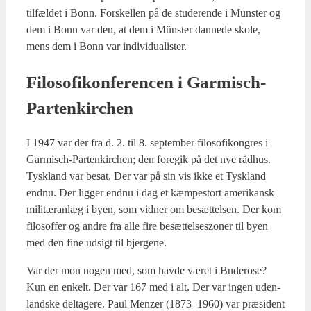
til­fæl­det i Bonn. For­skel­len på de stu­de­ren­de i Mün­ster og
dem i Bonn var den, at dem i Mün­ster dan­ne­de sko­le,
mens dem i Bonn var indi­vi­du­a­li­ster.
Filo­so­fi­kon­fe­ren­cen i Gar­mi­sch-
Par­tenkir­chen
I 1947 var der fra d. 2. til 8. sep­tem­ber filo­so­fi­kon­gres i
Gar­mi­sch-Par­tenkir­chen; den fore­gik på det nye råd­hus.
Tys­kland var besat. Der var på sin vis ikke et Tys­kland
end­nu. Der lig­ger end­nu i dag et kæm­pe­stort ame­ri­kansk
mili­tæran­læg i byen, som vid­ner om besæt­tel­sen. Der kom
filo­sof­fer og andre fra alle fire besæt­tel­ses­zo­ner til byen
med den fine udsigt til bjer­ge­ne.
Var der mon nogen med, som hav­de været i Budero­se?
Kun en enkelt. Der var 167 med i alt. Der var ingen uden­
land­ske del­ta­ge­re. Paul Men­zer (1873–1960) var præ­si­dent