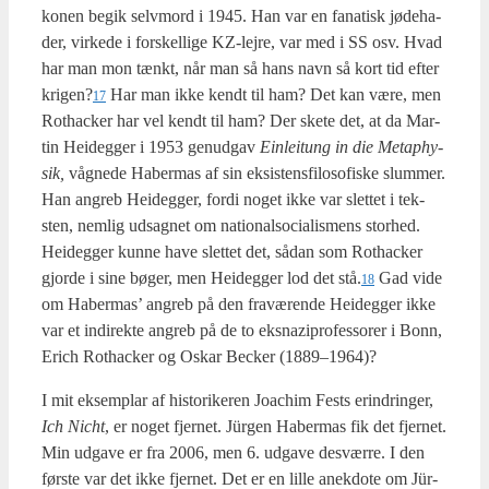
konen begik selv­mord i 1945. Han var en fana­tisk jøde­ha­
der, vir­ke­de i for­skel­li­ge KZ-lej­re, var med i SS osv. Hvad
har man mon tænkt, når man så hans navn så kort tid efter
krigen?
Har man ikke kendt til ham? Det kan være, men
17
Rot­ha­ck­er har vel kendt til ham? Der ske­te det, at da Mar­
tin Hei­deg­ger i 1953 genud­gav
Ein­lei­tung in die Metap­hy­
sik,
våg­ne­de Haber­mas af sin eksi­stens­fi­lo­so­fi­ske slum­mer.
Han angreb Hei­deg­ger, for­di noget ikke var slet­tet i tek­
sten, nem­lig udsag­net om natio­nalso­ci­a­lis­mens stor­hed.
Hei­deg­ger kun­ne have slet­tet det, sådan som Rot­ha­ck­er
gjor­de i sine bøger, men Hei­deg­ger lod det stå.
Gad vide
18
om Haber­mas’ angreb på den fra­væ­ren­de Hei­deg­ger ikke
var et indi­rek­te angreb på de to eks­na­zi­pro­fes­so­rer i Bonn,
Erich Rot­ha­ck­er og Oskar Beck­er (1889–1964)?
I mit eksem­plar af histo­ri­ke­ren Joa­chim Fests erin­drin­ger,
Ich Nicht
, er noget fjer­net. Jür­gen Haber­mas fik det fjer­net.
Min udga­ve er fra 2006, men 6. udga­ve desvær­re. I den
før­ste var det ikke fjer­net. Det er en lil­le anek­do­te om Jür­