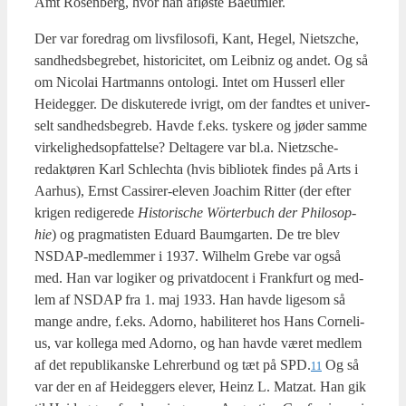
Amt Rosen­berg, hvor han aflø­ste Bae­um­ler.
Der var fored­rag om livs­fi­lo­so­fi, Kant, Hegel, Nietsz­che,
sand­heds­be­gre­bet, histo­ri­ci­tet, om Leib­niz og andet. Og så
om Nico­lai Hart­manns onto­lo­gi. Intet om Hus­serl eller
Hei­deg­ger. De dis­ku­te­re­de ivrigt, om der fand­tes et uni­ver­
selt sand­heds­be­greb. Hav­de f.eks. tyske­re og jøder sam­me
vir­ke­lig­heds­op­fat­tel­se? Del­ta­ge­re var bl.a. Nietz­sche-
redak­tø­ren Karl Schle­ch­ta (hvis bibli­o­tek fin­des på Arts i
Aar­hus), Ernst Cas­si­rer-ele­ven Joa­chim Rit­ter (der efter
kri­gen redi­ge­re­de
Histo­ri­s­che Wör­ter­buch der Phi­los­op­
hie
) og prag­ma­ti­sten Edu­ard Baum­g­ar­ten. De tre blev
NSDAP-med­lem­mer i 1937. Wil­helm Gre­be var også
med. Han var logi­ker og pri­vat­do­cent i Frank­furt og med­
lem af NSDAP fra 1. maj 1933. Han hav­de lige­som så
man­ge andre, f.eks. Ador­no, habi­li­te­ret hos Hans Cor­ne­li­
us, var kol­le­ga med Ador­no, og han hav­de været med­lem
af det repu­bli­kan­ske Lehrer­bund og tæt på SPD.
Og så
11
var der en af Hei­deg­gers ele­ver, Heinz L. Matzat. Han gik