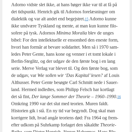
Ador­no vid­ste slet ikke, at hans bøger ikke var til at få på
det tids­punkt. Hen­rich gik til Ador­nos fore­læs­nin­ger om
dia­lek­tik og var alt andet end begejstret.
Ador­no kun­ne
15
ikke und­væ­re Tys­kland og men­te, at man kun kun­ne filo­
so­fe­re på tysk. Ador­nos
Mini­ma Mora­lia
blev de unges
bibel: For den intel­lek­tu­el­le er ensom­hed den ene­ste form,
hvori han for­mår at beva­re soli­da­ri­tet. Men så i 1970 sam­
le­des Peter Gen­te, hans kone og ven­ner i et tomt loka­le i
Ber­lin-Steg­litz, og der udgav de den før­ste bog i en lang
serie. Mer­ve Ver­lag var ble­vet til. Og den før­ste bog, som
de udgav, var
Wie sol­len wir ‘Das Kapi­tal’ lesen?
af Lou­is
Alt­hus­ser. Peter Gen­te besøg­te Carl Sch­mitt nede i Sau­er­
land. Her­med ind­led­tes, som Phi­lipp Felsch har kort­lagt
det så fint,
Der lan­ge Som­mer der The­o­rie – 1960–1990
.
16
Omkring 1990 var det slut med teo­ri­en. Muren faldt.
Histo­ri­en gik i stå. En ny tid var begyndt. Dog skal man
kor­ri­ge­re lidt, hvad angår teo­ri­ens død: Fra 1964 og fre­m­
ef­ter udkom på Suhr­kamp for­la­get den såkald­te
The­o­rie-
Rei­he
, som Die­ter Hen­rich, Jür­gen Haber­mas, Hans Blu­