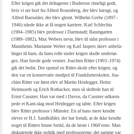
Efter kri­gen gik det del­ta­ger­ne i Budero­se rime­ligt godt,
hvis vi ser bort fra Alfred Rosen­berg, der blev hængt, og
Alfred Bae­um­ler, der blev glemt. Wil­helm Gre­be (1897–
1946) nåe­de ikke at få nogen kar­ri­e­re. Karl Schle­ch­ta
(1904–1985) blev pro­fes­sor i Darmstadt; Baum­g­ar­ten
(1989–1882), Max Webers nevø, blev til sidst pro­fes­sor i
Mann­heim. Mari­an­ne Weber og Karl Jas­pers skrev anbe­fa­
lin­ger til ham, da hans rol­le under kri­gen skul­le under­sø­
ges. Han hav­de gode ven­ner. Joa­chim Rit­ter (1903–1974)
gik det bedst. Der opstod en Rit­ter-sko­le efter kri­gen, og
den var en kon­ser­va­tiv mod­pol til Frank­fur­ter­sko­len. Joa­
chim Rit­ter var først elev af Mar­tin Hei­deg­ger, Heinz
Heimso­eth og Erich Rot­ha­ck­er, men så skif­te­de han til
Ernst Cas­si­rer. Han var med i Davos, da Cas­si­rer udkæm­
pe­de et Kant-slag mod Hei­deg­ger og tab­te. Efter kri­gen
blev Rit­ter pro­fes­sor i Mün­ster. En af hans mere kend­te
ele­ver er H.J. Sand­küh­ler, der har for­talt, at de ikke kend­te
noget til Rit­ters bru­ne for­tid, da de læste i 1960’erne. Man
dis­ku­te­re­de ikke poli­tik med pro­fes­so­rer­ne; det sam­me var