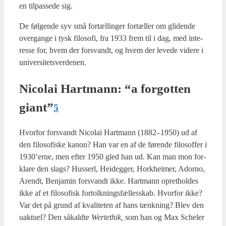
en til­pas­se­de sig.
De føl­gen­de syv små for­tæl­lin­ger for­tæl­ler om gli­den­de
over­gan­ge i tysk filo­so­fi, fra 1933 frem til i dag, med inte­
res­se for, hvem der for­svandt, og hvem der leve­de vide­re i
uni­ver­si­tets­ver­de­nen.
Nico­lai Hart­mann: “a for­got­ten
giant”
5
Hvor­for for­svandt Nico­lai Hart­mann (1882–1950) ud af
den filo­so­fi­ske kanon? Han var en af de før­en­de filo­sof­fer i
1930’erne, men efter 1950 gled han ud. Kan man mon for­
kla­re den slags? Hus­serl, Hei­deg­ger, Hor­k­hei­mer, Ador­no,
Arendt, Benja­min for­svandt ikke. Hart­mann opret­hol­des
ikke af et filo­so­fisk for­tolk­nings­fæl­les­skab. Hvor­for ikke?
Var det på grund af kva­li­te­ten af hans tænk­ning? Blev den
uak­tu­el? Den såkald­te
Wer­tet­hik,
som han og Max Sche­ler