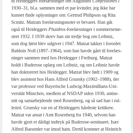
til Hei­deg­gers fore­læs­nin­ger om Augustins
Con­fes­sio­nes
i
1930–31, bl.a. sam­men med et par kvin­der, jeg ikke har
kun­net fin­de oplys­nin­ger om: Ger­tr­ud Phi­lip­son og Rita
Scmitz. Matzats fore­læs­nings­no­ter er beva­ret. Han gik
også til Hei­deg­gers
Phai­d­ros
-fore­læs­nin­ger i som­mer­se­me­
stret 1932. I 1939 skrev han sin tred­je bog om Leib­niz,
som dog først blev udgi­vet i 1947. Matzat tak­ker i for­or­det
Bal­du­in Noll (1897–1964), som han hav­de gået til fore­læs­
nin­ger sam­men med hos Hei­deg­ger i Frei­burg. Matzat
holdt i Budero­se oplæg om Leib­niz, og om Leib­niz hav­de
han dok­to­re­ret hos Hei­deg­ger. Matzat blev født i 1909 og
blev assi­stent hos Hans Alfred Grun­sky (1902–1988), der
var pro­fes­sor ved Bay­e­ri­s­che Ludwig-Maxi­mil­li­ans-Uni­
ver­sität Mün­chen, med­lem af NSDAP siden 1930, anti­se­
mit og sam­ar­bej­den­de med Rosen­berg, og så sad han i rul­
le­stol. Grun­sky var en af Hei­deg­gers hår­de­ste kri­ti­ke­re.
Matzat var ansat i Amt Rosen­berg fra 1940, selv­om han
hav­de gjort et dår­ligt ind­tryk på Budero­se-semi­na­ret. Især
Alfred Bae­um­ler var imod ham. Der­til kom­mer at Hein­rich