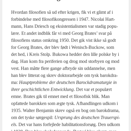
Hvor­dan filo­so­fi­en så ud efter kri­gen, fik vi et glimt af i
for­bin­del­se med filo­so­fi­kon­gres­sen i 1947. Nico­lai Hart­
mann, Hans Dri­esch og eksi­sten­ti­a­lis­men var sta­dig popu­
læ­re. Et andet ind­blik får vi med Georg Bra­tes’ svar på
filo­so­fi­ens sta­tus omkring 1950. Det gik vist ikke så godt
for Georg Bra­tes, der blev født i Weni­sch-Buck­ow, som
det hed, i Kreis Stolp. Bukowa hed­der den lil­le pol­ske by i
dag. Han kom fra peri­fe­ri­en og drog mod stor­by­en og mod
vest. Han måt­te fle­re gan­ge afbry­de sin uddan­nel­se, men
han blev lit­te­rat og skrev dok­to­r­ar­bej­de om tysk barokdra­
ma:
Haupt­pro­ble­me der deut­schen Baro­ck­dra­ma­tur­gie in
ihrer ges­chi­cht­li­chen Entwi­c­k­lung
. Det var et popu­lært
emne. Bra­tes gik til emnet med et filo­so­fisk blik. Man
opfat­te­de barok­ken som ægte tysk. Afhand­lin­gen udkom i
1935. Wal­ter Benja­min skrev også en bog om barokdra­ma,
om det tyske sør­ge­spil:
Ursprung des deut­schen Trau­er­spi­
els
. Det var hans for­fej­l­e­de habi­li­ta­tions­for­søg. Den udkom