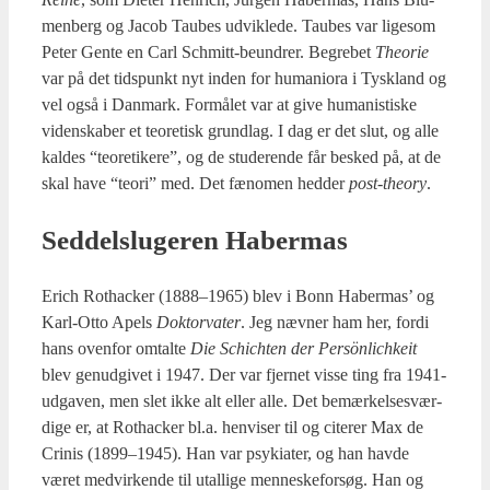
men­berg og Jacob Tau­bes udvik­le­de. Tau­bes var lige­som
Peter Gen­te en Carl Sch­mitt-beun­drer. Begre­bet
The­o­rie
var på det tids­punkt nyt inden for huma­ni­o­ra i Tys­kland og
vel også i Dan­mark. For­må­let var at give huma­ni­sti­ske
viden­ska­ber et teo­re­tisk grund­lag. I dag er det slut, og alle
kal­des “teo­re­ti­ke­re”, og de stu­de­ren­de får besked på, at de
skal have “teo­ri” med. Det fæno­men hed­der
post-the­ory
.
Sed­del­slu­ge­ren Haber­mas
Erich Rot­ha­ck­er (1888–1965) blev i Bonn Haber­mas’ og
Karl-Otto Apels
Dok­tor­va­ter
. Jeg næv­ner ham her, for­di
hans oven­for omtal­te
Die
Schi­ch­ten der Per­sön­li­chkeit
blev genud­gi­vet i 1947. Der var fjer­net vis­se ting fra 1941-
udga­ven, men slet ikke alt eller alle. Det bemær­kel­ses­vær­
di­ge er, at Rot­ha­ck­er bl.a. hen­vi­ser til og cite­rer Max de
Cri­nis (1899–1945). Han var psy­ki­a­ter, og han hav­de
været med­vir­ken­de til utal­li­ge men­ne­ske­for­søg. Han og