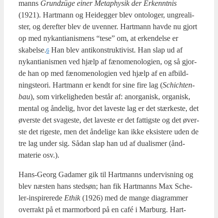
manns
Grundzü­ge einer Metap­hy­sik der Erken­nt­nis
(1921). Hart­mann og Hei­deg­ger blev onto­lo­ger, ungre­a­li­
ster, og der­ef­ter blev de uven­ner. Hart­mann hav­de nu gjort
op med nykan­ti­a­nis­mens “tese” om, at erken­del­se er
skabelse.
Han blev anti­kon­struk­ti­vist. Han slap ud af
6
nykan­ti­a­nis­men ved hjælp af fæno­meno­lo­gi­en, og så gjor­
de han op med fæno­meno­lo­gi­en ved hjælp af en afbild­
nings­te­o­ri. Hart­mann er kendt for sine fire lag (
Schi­ch­ten­
bau
), som vir­ke­lig­he­den består af: anor­ga­nisk, orga­nisk,
men­tal og ånde­lig, hvor det lave­ste lag er det stær­ke­ste, det
øver­ste det sva­ge­ste, det lave­ste er det fat­tig­ste og det øver­
ste det rige­ste, men det ånde­li­ge kan ikke eksi­ste­re uden de
tre lag under sig. Sådan slap han ud af dua­lis­mer (ånd-
mate­rie osv.).
Hans-Georg Gada­mer gik til Hart­manns under­vis­ning og
blev næsten hans sted­s­øn; han fik Hart­manns Max Sche­
ler-inspi­re­re­de
Ethik
(1926) med de man­ge dia­gram­mer
over­rakt på et mar­mor­bord på en café i Mar­burg. Hart­