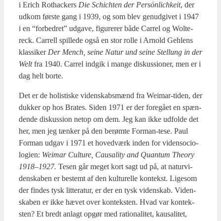
i Erich Rot­ha­ck­ers
Die Schi­ch­ten der Per­sön­li­chkeit
, der
udkom før­ste gang i 1939, og som blev genud­gi­vet i 1947
i en “for­bed­ret” udga­ve, figu­re­rer både Car­rel og Wol­te­
reck. Car­rell spil­le­de også en stor rol­le i Arnold Geh­lens
klas­si­ker
Der Mench, sei­ne Natur und sei­ne Stel­lung in der
Welt
fra 1940. Car­rel ind­gik i man­ge dis­kus­sio­ner, men er i
dag helt bor­te.
Det er de holi­sti­ske viden­skabs­mænd fra Wei­mar-tiden, der
duk­ker op hos Bra­tes. Siden 1971 er der fore­gå­et en spæn­
den­de dis­kus­sion net­op om dem. Jeg kan ikke udfol­de det
her, men jeg tæn­ker på den berøm­te For­man-tese. Paul
For­man udgav i 1971 et hoved­værk inden for viden­so­cio­
lo­gi­en:
Wei­mar Cul­tu­re, Caus­a­li­ty and Quan­tum The­ory
1918–1927.
Tesen går meget kort sagt ud på, at natur­vi­
den­ska­ben er bestemt af den kul­tu­rel­le kon­tekst. Lige­som
der fin­des tysk lit­te­ra­tur, er der en tysk viden­skab. Viden­
ska­ben er ikke hævet over kon­tek­sten. Hvad var kon­tek­
sten? Et bredt anlagt opgør med ratio­na­li­tet, kaus­a­li­tet,