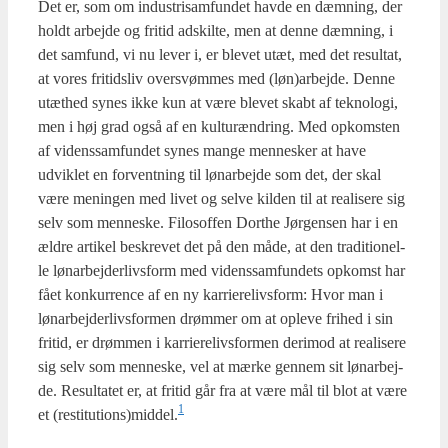
Det er, som om indu­stri­sam­fun­det hav­de en dæm­ning, der
holdt arbej­de og fri­tid adskil­te, men at den­ne dæm­ning, i
det sam­fund, vi nu lever i, er ble­vet utæt, med det resul­tat,
at vores fri­tids­liv over­svøm­mes med (løn)arbejde. Den­ne
utæt­hed synes ikke kun at være ble­vet skabt af tek­no­lo­gi,
men i høj grad også af en kul­turæn­dring. Med opkom­sten
af videns­sam­fun­det synes man­ge men­ne­sker at have
udvik­let en for­vent­ning til løn­ar­bej­de som det, der skal
være menin­gen med livet og sel­ve kil­den til at rea­li­se­re sig
selv som men­ne­ske. Filo­sof­fen Dort­he Jør­gen­sen har i en
ældre arti­kel beskre­vet det på den måde, at den tra­di­tio­nel­
le løn­ar­bej­der­livs­form med videns­sam­fun­dets opkomst har
fået kon­kur­ren­ce af en ny kar­ri­e­re­livs­form: Hvor man i
løn­ar­bej­der­livs­for­men drøm­mer om at ople­ve fri­hed i sin
fri­tid, er drøm­men i kar­ri­e­re­livs­for­men der­i­mod at rea­li­se­re
sig selv som men­ne­ske, vel at mær­ke gen­nem sit løn­ar­bej­
de. Resul­ta­tet er, at fri­tid går fra at være mål til blot at være
1
et (restitutions)middel.