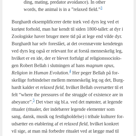
ding, mat­ing, pre­da­tor avoi­dan­ce). In other
3
words, the ani­mal is in a ”relaxed field.”
Burg­hardt eksem­pli­fi­ce­rer det­te træk ved dyrs leg ved et
kuri­øst for­hold, man har kendt til siden 1800-tal­let: at dyr i
Zoo­lo­gi­ske haver bru­ger mere tid på at lege end vil­de dyr.
Burg­hardt har selv fore­slå­et, at det oven­nævn­te ken­de­tegn
ved dyrs leg også er rele­vant for at for­stå men­ne­ske­lig leg,
hvil­ket er en ide, der er ble­vet for­fulgt af reli­gions­so­cio­lo­
gen Robert Bel­lah i slut­nin­gen af hans
magnum opus
,
4
Reli­gion in Human Evo­lu­tion
.
Her peger Bel­lah på for­
skel­li­ge for­bin­del­ser mel­lem men­ne­ske­lig leg og det, Burg­
hardt kal­der et
relaxed field
, hvil­ket Bel­lah over­sæt­ter til et
felt “where the pres­su­res of the strug­g­le of exi­sten­ce are in
5
abeyance”.
Det viser sig bl.a. ved det møn­ster, at legen­de
ritu­a­ler (ritu­a­ler, der inde­bæ­rer legen­de ele­men­ter som
sang, dansk, musik og fest­lig­hol­del­se) i tri­ba­le kul­tu­rer for­
ud­sæt­ter en etab­le­ring af et
relaxed field
, hvil­ket kon­kret
vil sige, at man må for­bed­re ritu­a­let ved at læg­ge mad til