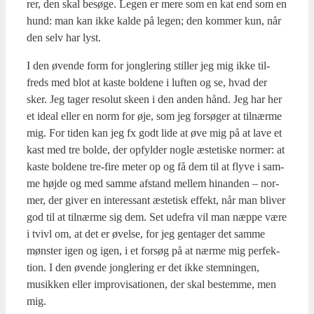
rer, den skal besø­ge. Legen er mere som en kat end som en
hund: man kan ikke kal­de på legen; den kom­mer kun, når
den selv har lyst.
I den øven­de form for jong­le­ring stil­ler jeg mig ikke til­
freds med blot at kaste bol­de­ne i luf­ten og se, hvad der
sker. Jeg tager reso­lut ske­en i den anden hånd. Jeg har her
et ide­al eller en norm for øje, som jeg for­sø­ger at til­nær­me
mig. For tiden kan jeg fx godt lide at øve mig på at lave et
kast med tre bol­de, der opfyl­der nog­le æste­ti­ske nor­mer: at
kaste bol­de­ne tre-fire meter op og få dem til at fly­ve i sam­
me høj­de og med sam­me afstand mel­lem hin­an­den – nor­
mer, der giver en inter­es­sant æste­tisk effekt, når man bli­ver
god til at til­nær­me sig dem. Set ude­fra vil man næp­pe være
i tvivl om, at det er øvel­se, for jeg gen­ta­ger det sam­me
møn­ster igen og igen, i et for­søg på at nær­me mig per­fek­
tion. I den øven­de jong­le­ring er det ikke stem­nin­gen,
musik­ken eller impro­vi­sa­tio­nen, der skal bestem­me, men
mig.