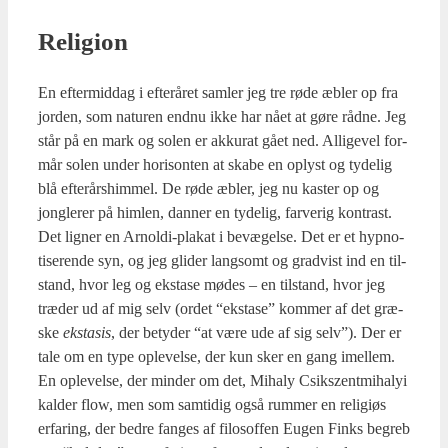
Reli­gion
En efter­mid­dag i efter­å­ret sam­ler jeg tre røde æbler op fra
jor­den, som natu­ren end­nu ikke har nået at gøre råd­ne. Jeg
står på en mark og solen er akku­rat gået ned. Alli­ge­vel for­
mår solen under hori­son­ten at ska­be en oplyst og tyde­lig
blå efter­års­him­mel. De røde æbler, jeg nu kaster op og
jong­le­rer på him­len, dan­ner en tyde­lig, far­ve­rig kon­trast.
Det lig­ner en Arnol­di-pla­kat i bevæ­gel­se. Det er et hyp­no­
ti­se­ren­de syn, og jeg gli­der lang­somt og grad­vist ind en til­
stand, hvor leg og ekst­a­se mødes – en til­stand, hvor jeg
træ­der ud af mig selv (ordet “ekst­a­se” kom­mer af det græ­
ske
ekst­a­sis
, der bety­der “at være ude af sig selv”). Der er
tale om en type ople­vel­se, der kun sker en gang imel­lem.
En ople­vel­se, der min­der om det, Miha­ly Csikszent­mi­ha­lyi
kal­der flow, men som sam­ti­dig også rum­mer en reli­gi­øs
erfa­ring, der bed­re fan­ges af filo­sof­fen Eugen Finks begreb