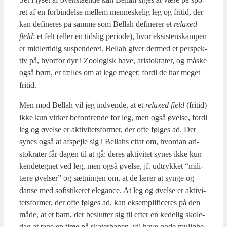
ret af en for­bin­del­se mel­lem men­ne­ske­lig leg og fri­tid, der
kan defi­ne­res på sam­me som Bel­lah defi­ne­rer et
relaxed
field
: et felt (eller en tids­lig peri­o­de), hvor eksi­stenskam­pen
er mid­ler­ti­dig sus­pen­de­ret. Bel­lah giver der­med et per­spek­
tiv på, hvor­for dyr i Zoo­lo­gisk have, ari­sto­kra­ter, og måske
også børn, er fæl­les om at lege meget: for­di de har meget
fri­tid.
Men mod Bel­lah vil jeg ind­ven­de, at et
relaxed field
(fri­tid)
ikke kun vir­ker befor­dren­de for leg, men også øvel­se, for­di
leg og øvel­se er akti­vi­tets­for­mer, der ofte føl­ges ad. Det
synes også at afspej­le sig i Bel­la­hs citat om, hvor­dan ari­
sto­kra­ter får dagen til at gå: deres akti­vi­tet synes ikke kun
ken­de­teg­net ved leg, men også øvel­se, jf. udtryk­ket “mili­
tæ­re øvel­ser” og sæt­nin­gen om, at de lærer at syn­ge og
dan­se med sofi­sti­ke­ret ele­gan­ce. At leg og øvel­se er akti­vi­
tets­for­mer, der ofte føl­ges ad, kan eksem­pli­fi­ce­res på den
måde, at et barn, der beslut­ter sig til efter en kede­lig sko­le­
dag at tage en time på ska­ter­ba­nen, vil have gode mulig­he­