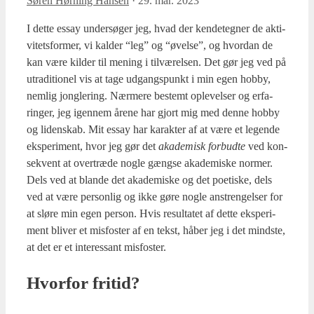
Søren Hørning Hansen
·
29. mar. 2023
I det­te essay under­sø­ger jeg, hvad der ken­de­teg­ner de akti­
vi­tets­for­mer, vi kal­der “leg” og “øvel­se”, og hvor­dan de
kan være kil­der til mening i til­væ­rel­sen. Det gør jeg ved på
utra­di­tio­nel vis at tage udgangs­punkt i min egen hob­by,
nem­lig jong­le­ring. Nær­me­re bestemt ople­vel­ser og erfa­
ring­er, jeg igen­nem åre­ne har gjort mig med den­ne hob­by
og liden­skab. Mit essay har karak­ter af at være et legen­de
eks­pe­ri­ment, hvor jeg gør det
aka­de­misk for­bud­te
ved kon­
se­kvent at over­træ­de nog­le gængse aka­de­mi­ske nor­mer.
Dels ved at blan­de det aka­de­mi­ske og det poe­ti­ske, dels
ved at være per­son­lig og ikke gøre nog­le anstren­gel­ser for
at slø­re min egen per­son. Hvis resul­ta­tet af det­te eks­pe­ri­
ment bli­ver et mis­fo­ster af en tekst, håber jeg i det mind­ste,
at det er et inter­es­sant mis­fo­ster.
Hvor­for fri­tid?