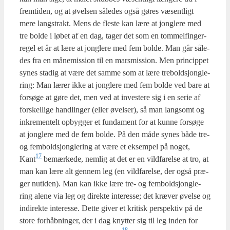
frem­ti­den, og at øvel­sen såle­des også gøres væsent­ligt
mere langstrakt. Mens de fle­ste kan lære at jong­le­re med
tre bol­de i løbet af en dag, tager det som en tom­mel­finger­
re­gel et år at lære at jong­le­re med fem bol­de. Man går såle­
des fra en måne­mis­sion til en mars­mis­sion. Men prin­cip­pet
synes sta­dig at være det sam­me som at lære tre­boldsjong­le­
ring: Man lærer ikke at jong­le­re med fem bol­de ved bare at
for­sø­ge at gøre det, men ved at inve­ste­re sig i en serie af
for­skel­li­ge handling­er (eller øvel­ser), så man lang­somt og
inkre­men­telt opbyg­ger et fun­da­ment for at kun­ne for­sø­ge
at jong­le­re med de fem bol­de. På den måde synes både tre-
og fem­boldsjong­le­ring at være et eksem­pel på noget,
17
Kant
bemær­ke­de, nem­lig at det er en vild­fa­rel­se at tro, at
man kan lære alt gen­nem leg (en vild­fa­rel­se, der også præ­
ger nuti­den). Man kan ikke lære tre- og fem­boldsjong­le­
ring ale­ne via leg og direk­te inte­res­se; det kræ­ver øvel­se og
indi­rek­te inte­res­se. Det­te giver et kri­tisk per­spek­tiv på de
sto­re for­håb­nin­ger, der i dag knyt­ter sig til leg inden for
18