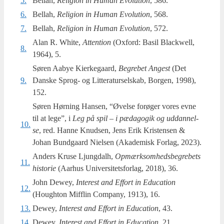
5.
Bellah,
Reli­gion in Human Evo­lu­tion
, 586.
6.
Bellah,
Reli­gion in Human Evo­lu­tion
, 568.
7.
Bellah,
Reli­gion in Human Evo­lu­tion
, 572.
Alan R. Whi­te,
Atten­tion
(Oxford: Basil Bla­ck­well,
8.
1964), 5.
Søren Aabye Kier­ke­gaard,
Begre­bet Angest
(Det
9.
Dan­ske Sprog- og Lit­te­ra­tur­sel­skab, Bor­gen, 1998),
152.
Søren Hør­ning Han­sen, “Øvel­se for­ø­ger vores evne
til at lege”, i
Leg på spil – i pæda­go­gik og uddan­nel­
10.
se
, red. Han­ne Knud­sen, Jens Erik Kri­sten­sen &
Johan Bund­gaard Niel­sen (Aka­de­misk For­lag, 2023).
Anders Kru­se Ljung­dalh,
Opmærk­som­heds­be­gre­bets
11.
histo­rie
(Aar­hus Uni­ver­si­tets­for­lag, 2018), 36.
John Dewey,
Inte­r­est and Effort in Educa­tion
12.
(Hough­ton Mif­flin Com­pa­ny, 1913), 16.
13.
Dewey,
Inte­r­est and Effort in Educa­tion
, 43.
14.
Dewey,
Inte­r­est and Effort in Educa­tion
, 21.