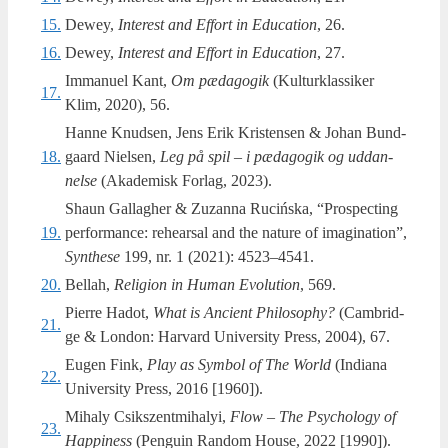
15.
Dewey,
Inte­r­est and Effort in Educa­tion
, 26.
16.
Dewey,
Inte­r­est and Effort in Educa­tion
, 27.
Immanuel Kant,
Om pæda­go­gik
(Kul­turklas­si­ker
17.
Klim, 2020), 56.
Hanne Knud­sen, Jens Erik Kri­sten­sen & Johan Bund­
18.
gaard Niel­sen,
Leg på spil – i pæda­go­gik og uddan­
nel­se
(Aka­de­misk For­lag, 2023).
Shaun Gal­lag­her & Zuzan­na Rucińska, “Pro­specting
19.
per­for­man­ce: rehear­sal and the natu­re of imag­i­na­tion”,
Synt­he­se
199, nr. 1 (2021): 4523–4541.
20.
Bellah,
Reli­gion in Human Evo­lu­tion
, 569.
Pierre Hadot,
What is Anci­ent Phi­los­op­hy?
(Cam­brid­
21.
ge & Lon­don: Har­vard Uni­ver­si­ty Press, 2004), 67.
Eugen Fink,
Play as Sym­bol of The World
(Indi­a­na
22.
Uni­ver­si­ty Press, 2016 [1960]).
Mihaly Csikszent­mi­ha­lyi,
Flow – The Psy­cho­lo­gy of
23.
Hap­pi­ness
(Pengu­in Ran­dom Hou­se, 2022 [1990]).