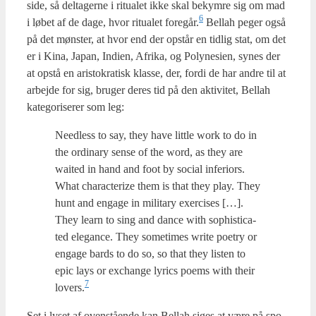
side, så del­ta­ger­ne i ritu­a­let ikke skal bekym­re sig om mad
6
i løbet af de dage, hvor ritu­a­let foregår.
Bel­lah peger også
på det møn­ster, at hvor end der opstår en tid­lig stat, om det
er i Kina, Japan, Indi­en, Afri­ka, og Poly­nesi­en, synes der
at opstå en ari­sto­kra­tisk klas­se, der, for­di de har andre til at
arbej­de for sig, bru­ger deres tid på den akti­vi­tet, Bel­lah
kate­go­ri­se­rer som leg:
Need­less to say, they have little work to do in
the ordi­nary sen­se of the word, as they are
wai­ted in hand and foot by soci­al infe­ri­o­rs.
What cha­ra­cte­rize them is that they play. They
hunt and enga­ge in mili­tary exerci­ses […].
They learn to sing and dan­ce with sop­hi­sti­ca­
ted ele­gan­ce. They some­ti­mes wri­te poe­try or
enga­ge bards to do so, so that they listen to
epic lays or exchan­ge lyri­cs poems with their
7
lovers.
Set i lyset af oven­stå­en­de kan Bel­lah siges at være på spo­