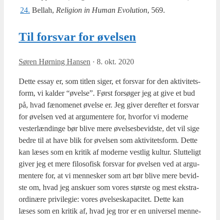
24.
Bellah,
Reli­gion in Human Evo­lu­tion
, 569.
Til forsvar for øvelsen
Søren Hørning Hansen
·
8. okt. 2020
Det­te essay er, som tit­len siger, et for­svar for den akti­vi­tets­
form, vi kal­der “øvel­se”. Først for­sø­ger jeg at give et bud
på, hvad fæno­me­net øvel­se er. Jeg giver der­ef­ter et for­svar
for øvel­sen ved at argu­men­te­re for, hvor­for vi moder­ne
vester­læn­din­ge bør bli­ve mere øvel­ses­be­vid­ste, det vil sige
bed­re til at have blik for øvel­sen som akti­vi­tets­form. Det­te
kan læses som en kri­tik af moder­ne vest­lig kul­tur. Slut­te­ligt
giver jeg et mere filo­so­fisk for­svar for øvel­sen ved at argu­
men­te­re for, at vi men­ne­sker som art bør bli­ve mere bevid­
ste om, hvad jeg ansku­er som vores stør­ste og mest ekstra­
or­di­næ­re pri­vil­e­gie: vores øvel­ses­ka­pa­ci­tet. Det­te kan
læses som en kri­tik af, hvad jeg tror er en uni­ver­sel men­ne­