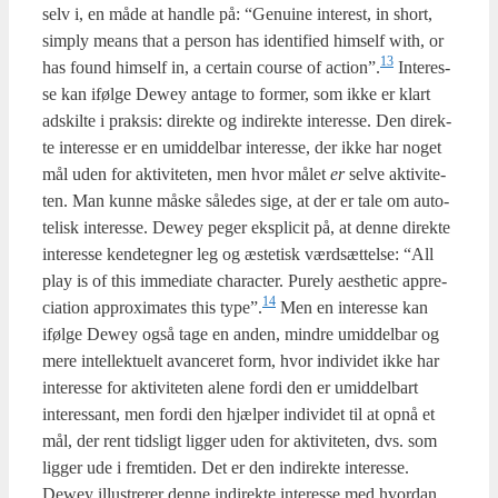
selv i, en måde at hand­le på: “Genu­i­ne inte­r­est, in short,
sim­ply means that a per­son has iden­ti­fied him­self with, or
13
has found him­self in, a certain cour­se of action”.
Inte­res­
se kan iføl­ge Dewey anta­ge to for­mer, som ikke er klart
adskil­te i prak­sis: direk­te og indi­rek­te inte­res­se. Den direk­
te inte­res­se er en umid­del­bar inte­res­se, der ikke har noget
mål uden for akti­vi­te­ten, men hvor målet
er
sel­ve akti­vi­te­
ten. Man kun­ne måske såle­des sige, at der er tale om auto­
te­lisk inte­res­se. Dewey peger eks­pli­cit på, at den­ne direk­te
inte­res­se ken­de­teg­ner leg og æste­tisk værds­æt­tel­se: “All
play is of this imme­di­a­te cha­ra­cter. Pure­ly aesthe­tic appre­
14
ci­a­tion approxi­ma­tes this type”.
Men en inte­res­se kan
iføl­ge Dewey også tage en anden, min­dre umid­del­bar og
mere intel­lek­tu­elt avan­ce­ret form, hvor indi­vi­det ikke har
inte­res­se for akti­vi­te­ten ale­ne for­di den er umid­del­bart
inter­es­sant, men for­di den hjæl­per indi­vi­det til at opnå et
mål, der rent tids­ligt lig­ger uden for akti­vi­te­ten, dvs. som
lig­ger ude i frem­ti­den. Det er den indi­rek­te inte­res­se.
Dewey illu­stre­rer den­ne indi­rek­te inte­res­se med hvor­dan