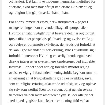
og gøg­le­ri. Det kan give moder­ne men­ne­sker mulig­hed for
at erfa­re, hvad man nok dår­ligt kan erfa­re i kir­ken: at leg
og reli­gion kan gå udmær­ket hånd i hånd.
For at opsum­me­re et essay, der – indrøm­met – peger i
man­ge ret­nin­ger, kan vi ven­de til­ba­ge til spørgs­må­let:
Hvor­for er fri­tid vig­tigt? For at besva­re det, har jeg for det
før­ste til­budt et per­spek­tiv på, hvad leg og øvel­se er. Leg
og øvel­se er poly­mor­fe akti­vi­te­ter, der, trods det for­hold, at
de kan lig­ne hin­an­den til for­veks­ling, synes at adskil­le sig i
for­hold til inte­res­se: Hvor leg er sær­ligt ken­de­teg­net ved
direk­te inte­res­se, er øvel­se mere ken­de­teg­net ved indi­rek­te
inte­res­se. For det andet har jeg fore­slå­et hvor­for leg og
øvel­se er vig­tigt i for­stan­den menings­fuldt: Leg kan rum­me
en erfa­ring af, at tyng­de­kraf­tens greb i os svæk­kes, såvel
som en reli­gi­øs erfa­ring af at træ­de ud af sig selv og ople­ve
sig selv som sær­ligt åben for ver­den, og at genu­in øvel­se –
til for­skel fra den mere ampu­te­re­de øvel­se, der ofte fin­der
sted i pæda­go­gi­ske kon­tek­ster – er menings­fuld ved at