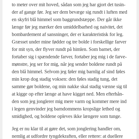
to meter over mit hoved, sådan som jeg har gjort det tusin­
der af gan­ge før. Jeg ser dem bevæ­ge sig rundt i luf­ten med
en skyfri blå him­mel som bag­grundstæp­pe. Der går ikke
læn­ge før jeg mær­ker den umid­del­bar­hed og nai­vi­tet, det
bom­bar­de­ment af sans­nin­ger, der er karak­te­ri­stisk for leg.
Græs­set under mine fød­der og tre bol­de i for­skel­li­ge far­ver
for mit syn, der fly­ver rundt på him­len. Som bar­net, der
forta­ber sig i spæn­den­de far­ver, forta­ber jeg mig i de far­ve­
møn­stre, jeg ser for mig, når jeg sen­der bol­de­ne rundt på
den blå him­mel. Selv­om jeg føler mig barn­lig af sind føles
min krop dog sta­dig vok­sen: den føles sta­dig tung, det
sam­me gør bol­de­ne, og min nak­ke skal sta­dig væn­ne sig til
at kig­ge op efter læn­ge at have kig­get ned. Men efter­hån­
den som jeg jong­le­rer mig mere varm og kom­mer mere ind
i legen gen­vin­der jeg barn­dom­mens krops­li­ge let­hed og
smi­dig­hed, og bol­de­ne ople­ves ikke læn­ge­re som tun­ge.
Jeg er nu klar til at gøre det, som jong­le­ring hand­ler om,
nem­lig at udfor­dre tyng­de­kraf­ten, eller ret­te­re: at duel­le­re