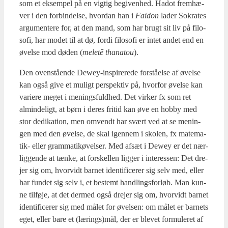
som et eksem­pel på en vig­tig begi­ven­hed. Hadot frem­hæ­
ver i den for­bin­del­se, hvor­dan han i
Fai­don
lader Sokra­tes
argu­men­te­re for, at den mand, som har brugt sit liv på filo­
so­fi, har modet til at dø, for­di filo­so­fi er intet andet end en
øvel­se mod døden (
meletē tha­na­tou
).
Den oven­stå­en­de Dewey-inspi­re­re­de for­stå­el­se af øvel­se
kan også give et muligt per­spek­tiv på, hvor­for øvel­se kan
vari­e­re meget i menings­fuld­hed. Det vir­ker fx som ret
almin­de­ligt, at børn i deres fri­tid kan øve en hob­by med
stor dedi­ka­tion, men omvendt har svært ved at se menin­
gen med den øvel­se, de skal igen­nem i sko­len, fx mate­ma­
tik- eller gram­ma­ti­kø­vel­ser. Med afsæt i Dewey er det nær­
lig­gen­de at tæn­ke, at for­skel­len lig­ger i inter­es­sen: Det dre­
jer sig om, hvor­vidt bar­net iden­ti­fi­ce­rer sig selv med, eller
har fun­det sig selv i, et bestemt hand­lings­for­løb. Man kun­
ne til­fø­je, at det der­med også dre­jer sig om, hvor­vidt bar­net
iden­ti­fi­ce­rer sig med målet for øvel­sen: om målet er bar­nets
eget, eller bare et (lærings)mål, der er ble­vet for­mu­le­ret af