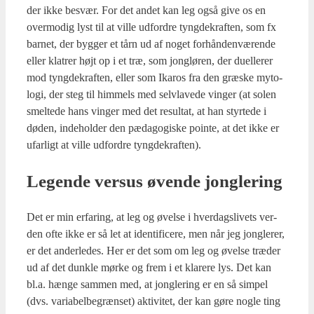
der ikke besvær. For det andet kan leg også give os en
over­modig lyst til at vil­le udfor­dre tyng­de­kraf­ten, som fx
bar­net, der byg­ger et tårn ud af noget for­hån­den­væ­ren­de
eller kla­trer højt op i et træ, som jong­lø­ren, der duel­le­rer
mod tyng­de­kraf­ten, eller som Ika­ros fra den græ­ske myto­
lo­gi, der steg til him­mels med selvla­ve­de vin­ger (at solen
smel­te­de hans vin­ger med det resul­tat, at han styr­te­de i
døden, inde­hol­der den pæda­go­gi­ske poin­te, at det ikke er
ufar­ligt at vil­le udfor­dre tyng­de­kraf­ten).
Legen­de ver­sus øven­de jong­le­ring
Det er min erfa­ring, at leg og øvel­se i hver­dags­li­vets ver­
den ofte ikke er så let at iden­ti­fi­ce­re, men når jeg jong­le­rer,
er det ander­le­des. Her er det som om leg og øvel­se træ­der
ud af det dunk­le mør­ke og frem i et kla­re­re lys. Det kan
bl.a. hæn­ge sam­men med, at jong­le­ring er en så sim­pel
(dvs. vari­a­bel­be­græn­set) akti­vi­tet, der kan gøre nog­le ting