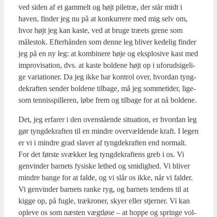
ved siden af et gam­melt og højt pile­træ, der står midt i
haven, fin­der jeg nu på at kon­kur­re­re med mig selv om,
hvor højt jeg kan kaste, ved at bru­ge træ­ets gre­ne som
måle­stok. Efter­hån­den som den­ne leg bli­ver kede­lig fin­der
jeg på en ny leg: at kom­bi­ne­re høje og eks­plo­si­ve kast med
impro­vi­sa­tion, dvs. at kaste bol­de­ne højt op i ufor­ud­si­ge­li­
ge vari­a­tio­ner. Da jeg ikke har kon­trol over, hvor­dan tyng­
de­kraf­ten sen­der bol­de­ne til­ba­ge, må jeg som­me­ti­der, lige­
som ten­nis­spil­le­ren, løbe frem og til­ba­ge for at nå bol­de­ne.
Det, jeg erfa­rer i den oven­stå­en­de situ­a­tion, er hvor­dan leg
gør tyng­de­kraf­ten til en min­dre over­væl­den­de kraft. I legen
er vi i min­dre grad sla­ver af tyng­de­kraf­ten end nor­malt.
For det før­ste svæk­ker leg tyng­de­kraf­tens greb i os. Vi
gen­vin­der bar­nets fysi­ske let­hed og smi­dig­hed. Vi bli­ver
min­dre ban­ge for at fal­de, og vi slår os ikke, når vi fal­der.
Vi gen­vin­der bar­nets ran­ke ryg, og bar­nets ten­dens til at
kig­ge op, på fug­le, trækro­ner, sky­er eller stjer­ner. Vi kan
ople­ve os som næsten vægt­lø­se – at hop­pe og sprin­ge vol­