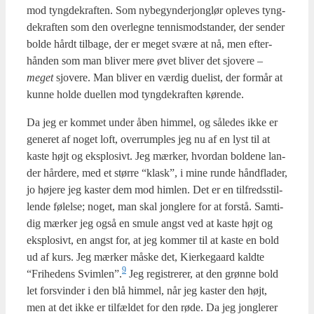
mod tyng­de­kraf­ten. Som nybe­gyn­derjong­lør ople­ves tyng­
de­kraf­ten som den over­leg­ne ten­nis­mod­stan­der, der sen­der
bol­de hårdt til­ba­ge, der er meget svæ­re at nå, men efter­
hån­den som man bli­ver mere øvet bli­ver det sjove­re –
meget
sjove­re. Man bli­ver en vær­dig due­list, der for­mår at
kun­ne hol­de duel­len mod tyng­de­kraf­ten køren­de.
Da jeg er kom­met under åben him­mel, og såle­des ikke er
gene­ret af noget loft, over­rump­les jeg nu af en lyst til at
kaste højt og eks­plo­sivt. Jeg mær­ker, hvor­dan bol­de­ne lan­
der hår­de­re, med et stør­re “klask”, i mine run­de hånd­fla­der,
jo høje­re jeg kaster dem mod him­len. Det er en til­freds­stil­
len­de følel­se; noget, man skal jong­le­re for at for­stå. Sam­ti­
dig mær­ker jeg også en smu­le angst ved at kaste højt og
eks­plo­sivt, en angst for, at jeg kom­mer til at kaste en bold
ud af kurs. Jeg mær­ker måske det, Kier­ke­gaard kald­te
9
“Fri­he­dens Svimlen”.
Jeg regi­stre­rer, at den grøn­ne bold
let for­svin­der i den blå him­mel, når jeg kaster den højt,
men at det ikke er til­fæl­det for den røde. Da jeg jong­le­rer