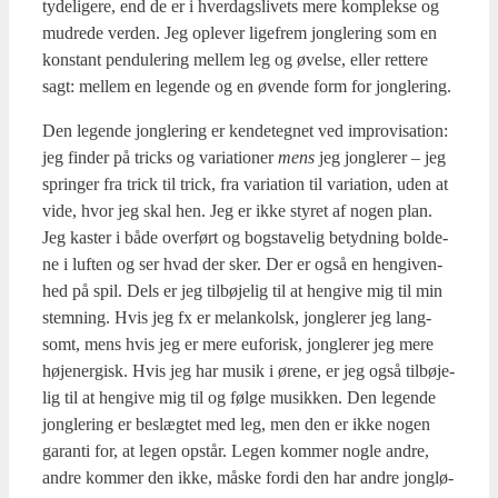
tyde­li­ge­re, end de er i hver­dags­li­vets mere kom­plek­se og
mud­re­de ver­den. Jeg ople­ver lige­frem jong­le­ring som en
kon­stant pen­du­le­ring mel­lem leg og øvel­se, eller ret­te­re
sagt: mel­lem en legen­de og en øven­de form for jong­le­ring.
Den legen­de jong­le­ring er ken­de­teg­net ved impro­vi­sa­tion:
jeg fin­der på tri­cks og vari­a­tio­ner
mens
jeg jong­le­rer – jeg
sprin­ger fra tri­ck til tri­ck, fra vari­a­tion til vari­a­tion, uden at
vide, hvor jeg skal hen. Jeg er ikke sty­ret af nogen plan.
Jeg kaster i både over­ført og bog­sta­ve­lig betyd­ning bol­de­
ne i luf­ten og ser hvad der sker. Der er også en hen­gi­ven­
hed på spil. Dels er jeg til­bø­je­lig til at hen­gi­ve mig til min
stem­ning. Hvis jeg fx er melan­kolsk, jong­le­rer jeg lang­
somt, mens hvis jeg er mere euforisk, jong­le­rer jeg mere
høje­ner­gisk. Hvis jeg har musik i øre­ne, er jeg også til­bø­je­
lig til at hen­gi­ve mig til og føl­ge musik­ken. Den legen­de
jong­le­ring er beslæg­tet med leg, men den er ikke nogen
garan­ti for, at legen opstår. Legen kom­mer nog­le andre,
andre kom­mer den ikke, måske for­di den har andre jong­lø­