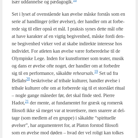
især uddan­nel­se og pædagogik.
Set i lyset af oven­stå­en­de kan øvel­se måske for­stås som en
serie af handling­er (eller øvel­ser), der hand­ler om at for­be­
re­de sig til eller opnå et mål. I prak­sis synes det­te mål ofte
at have karak­ter af en vig­tig begi­ven­hed, måske for­di den­
ne begi­ven­hed vir­ker ved at ska­be indi­rek­te inte­res­se hos
indi­vi­det. For atle­ten kan øvel­se være for­be­re­del­se til de
Olym­pi­ske Lege. Inden for kunst­for­mer som tea­ter, musik
og dans er øvel­se ofte noget, der hand­ler om at for­bed­re
19
sig til en per­for­man­ce, såkald­te
rehear­sals
.
Set ud fra
20
Bellahs
beskri­vel­se af tri­ba­le kul­tu­rer, hand­ler øvel­se i
tri­ba­le kul­tu­rer ofte om at for­be­re­de sig til et stor­slå­et ritu­al
– nog­le gan­ge måne­der før, det skal fin­de sted. Pier­re
21
Hadot,
der men­te, at fun­da­men­tet for græsk og romersk
filo­so­fi ikke så meget var at teo­re­ti­se­re, men sna­re­re at del­
ta­ge (som med­lem af en grup­pe) i såkald­te “spi­ri­tu­el­le
øvel­ser”, har argu­men­te­ret for, at Pla­ton for­stod filo­so­fi
som en øvel­se mod døden – hvad der vel roligt kan tol­kes