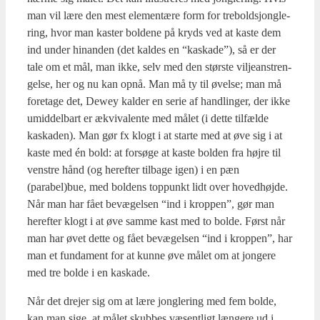
man vil lære den mest ele­men­tæ­re form for tre­boldsjong­le­
ring, hvor man kaster bol­de­ne på kryds ved at kaste dem
ind under hin­an­den (det kal­des en “kaska­de”), så er der
tale om et mål, man ikke, selv med den stør­ste vil­je­an­stren­
gel­se, her og nu kan opnå. Man må ty til øvel­se; man må
fore­ta­ge det, Dewey kal­der en serie af handling­er, der ikke
umid­del­bart er ækvi­va­len­te med målet (i det­te til­fæl­de
kaska­den). Man gør fx klogt i at star­te med at øve sig i at
kaste med én bold: at for­sø­ge at kaste bol­den fra høj­re til
ven­stre hånd (og her­ef­ter til­ba­ge igen) i en pæn
(parabel)bue, med bol­dens top­punkt lidt over hoved­høj­de.
Når man har fået bevæ­gel­sen “ind i krop­pen”, gør man
her­ef­ter klogt i at øve sam­me kast med to bol­de. Først når
man har øvet det­te og fået bevæ­gel­sen “ind i krop­pen”, har
man et fun­da­ment for at kun­ne øve målet om at jon­ge­re
med tre bol­de i en kaska­de.
Når det dre­jer sig om at lære jong­le­ring med fem bol­de,
kan man sige, at målet skub­bes væsent­ligt læn­ge­re ud i