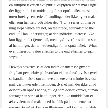
en skul­p­tør laver en skul­p­tur: Skul­p­tø­ren har et mål i sig­te,
der lig­ger ude i frem­ti­den, og for at opnå målet, må skul­p­
tø­ren fore­ta­ge en serie af handling­er, der ikke lig­ner målet,
eller som han selv udtryk­ker det: “[…] a seri­es of inter­ve­
ning steps which are not, on their face, equi­va­lent to the
15
end”.
Han under­stre­ger, at den indi­rek­te inte­res­se ikke
kun lig­ger i det fjer­ne mål, men også over­fø­res til den serie
af handling­er, der er nød­ven­di­ge for at opnå målet: “What­
ever inte­r­est or value atta­ches to the end atta­ches to each
16
steps”.
Deweys beskri­vel­se af den indi­rek­te inte­res­se giver et
frugt­bart per­spek­tiv på, hvor­dan vi kan for­stå øvel­se: øvel­
se hand­ler måske om at have et mere eller min­dre bevidst
mål, der lig­ger ude i frem­ti­den, dvs. et mål, der ikke umid­
del­bart kan opnås her og nu, og som der­for kræ­ver, at man
fore­ta­ger en serie af handling­er, der ikke umid­del­bart er
ækvi­va­lent med målet, med hen­blik på inkre­men­telt at
nær­me sig målet. Det kan illu­stre­res med jong­le­ring. Hvis