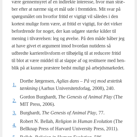
være gen­nem­sy­ret af en indi­rek­te inte­res­se, hvor man stræ­
ber efter at nær­me sig et mål ude i frem­ti­den. Mit svar på
spørgs­må­let om hvor­for fri­tid er vig­tigt vil såle­des i den
kor­test muli­ge form være, at fri­tid er vig­tigt, for det vir­ker
befor­dren­de for noget, der kan udgø­re stær­ke kil­der til
mening i til­væ­rel­sen: leg og øvel­se. På den måde håber jeg
at have givet et argu­ment imod hvor­dan nuti­dens så
udbred­te kar­ri­e­re­livs­form er til­bø­je­lig til at redu­ce­re fri­tid
til blot at være mid­del til at slap­pe af og resti­tu­e­re med hen­
blik på at kun­ne præ­ste­re bedst muligt på arbejds­mar­ke­det.
Dorthe Jør­gen­sen,
Agli­as dans – På vej mod æste­tisk
1.
tænk­ning
(Aar­hus Uni­ver­si­tets­for­lag, 2008), 240.
Gordon Burg­hardt,
The Gene­sis of Ani­mal Play
(The
2.
MIT Press, 2006).
3.
Burghardt,
The Gene­sis of Ani­mal Play
, 77.
Robert N. Bel­lah,
Reli­gion in Human Evo­lu­tion
(The
4.
Bel­lk­nap Press of Har­vard Uni­ver­si­ty Press, 2011).