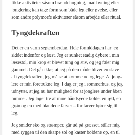
fik­ke akti­vi­te­ter såsom bræn­de­hug­ning, mad­lav­ning eller
jong­le­ring kan tage form som både leg eller øvel­se, eller
som andre poly­mor­fe akti­vi­te­ter såsom arbej­de eller ritu­al.
Tyng­de­kraf­ten
Det er en varm sep­tem­ber­dag. Hele for­mid­da­gen har jeg
sid­det inden­for og læst. Jeg er sun­ket sta­dig dybe­re i min
læse­stol, min krop er ble­vet tung og stiv, og jeg føler mig
gam­mel. Det går ikke, at jeg på den måde bli­ver en sla­ve
af tyng­de­kraf­ten, jeg må se at kom­me ud og lege. At jong­
le­re er min fore­truk­ne leg. I dag er jeg i som­mer­hus, og jeg
udnyt­ter, at jeg nu har mulig­hed for at jong­le­re under åben
him­mel. Jeg tager tre af mine hånd­sy­e­de bol­de: en rød, en
grøn og en med blan­de­de far­ver – for far­ver hører sig til
leg.
Jeg smi­der sko og strøm­per, går ud på græs­set, stil­ler mig
med ryg­gen til den skar­pe sol og kaster bol­de­ne op, en til