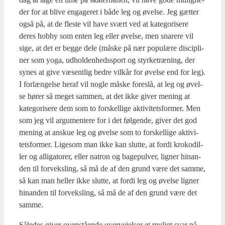
der for at bli­ve enga­ge­ret i både leg og øvel­se. Jeg gæt­ter
også på, at de fle­ste vil have svært ved at kate­go­ri­se­re
deres hob­by som enten leg eller øvel­se, men sna­re­re vil
sige, at det er beg­ge dele (måske på nær popu­læ­re disci­pli­
ner som yoga, udhol­den­heds­sport og styr­ke­træ­ning, der
synes at give væsent­lig bed­re vil­kår for øvel­se end for leg).
I for­læn­gel­se her­af vil nog­le måske fore­slå, at leg og øvel­
se hører så meget sam­men, at det ikke giver mening at
kate­go­ri­se­re dem som to for­skel­li­ge akti­vi­tets­for­mer. Men
som jeg vil argu­men­te­re for i det føl­gen­de, giver det god
mening at anskue leg og øvel­se som to for­skel­li­ge akti­vi­
tets­for­mer. Lige­som man ikke kan slut­te, at for­di kro­ko­di­l­
ler og alliga­to­rer, eller natron og bage­pul­ver, lig­ner hin­an­
den til for­veks­ling, så må de af den grund være det sam­me,
så kan man hel­ler ikke slut­te, at for­di leg og øvel­se lig­ner
hin­an­den til for­veks­ling, så må de af den grund være det
sam­me.
Såle­des giver oven­stå­en­de over­vej­el­ser et muligt svar på,