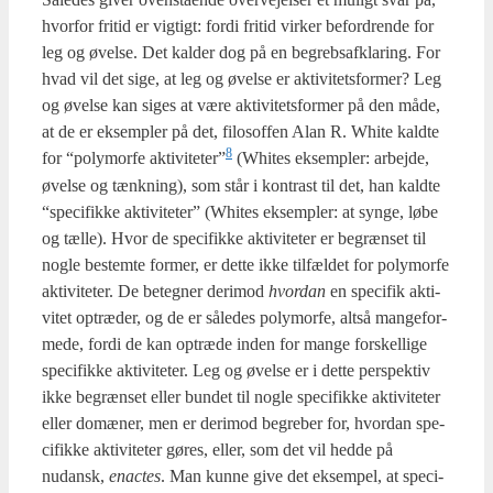
hvor­for fri­tid er vig­tigt: for­di fri­tid vir­ker befor­dren­de for
leg og øvel­se. Det kal­der dog på en begrebs­af­kla­ring. For
hvad vil det sige, at leg og øvel­se er akti­vi­tets­for­mer? Leg
og øvel­se kan siges at være akti­vi­tets­for­mer på den måde,
at de er eksemp­ler på det, filo­sof­fen Alan R. Whi­te kald­te
8
for “poly­mor­fe aktiviteter”
(Whi­tes eksemp­ler: arbej­de,
øvel­se og tænk­ning), som står i kon­trast til det, han kald­te
“spe­ci­fik­ke akti­vi­te­ter” (Whi­tes eksemp­ler: at syn­ge, løbe
og tæl­le). Hvor de spe­ci­fik­ke akti­vi­te­ter er begræn­set til
nog­le bestem­te for­mer, er det­te ikke til­fæl­det for poly­mor­fe
akti­vi­te­ter. De beteg­ner der­i­mod
hvor­dan
en spe­ci­fik akti­
vi­tet optræ­der, og de er såle­des poly­mor­fe, alt­så man­ge­for­
me­de, for­di de kan optræ­de inden for man­ge for­skel­li­ge
spe­ci­fik­ke akti­vi­te­ter. Leg og øvel­se er i det­te per­spek­tiv
ikke begræn­set eller bun­det til nog­le spe­ci­fik­ke akti­vi­te­ter
eller domæ­ner, men er der­i­mod begre­ber for, hvor­dan spe­
ci­fik­ke akti­vi­te­ter gøres, eller, som det vil hed­de på
nudansk,
ena­ctes
. Man kun­ne give det eksem­pel, at spe­ci­