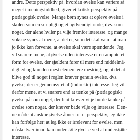
andre. Det­te per­spek­tiv på, hvor­dan øvel­se kan vari­e­re så
meget i menings­fuld­hed, giver et kri­tisk per­spek­tiv på
pæda­go­gisk øvel­se. Man­ge børn synes at ople­ve øvel­se i
sko­len som en sur pligt og et nød­ven­digt onde, dvs. som
noget, der ale­ne hvi­ler på vil­je frem­for inte­res­se, og man­ge
voks­ne synes at mene, at det er, som det skal være: at man
jo ikke kan for­ven­te, at øvel­se skal være spæn­den­de. Jeg
vil sna­re­re mene, at øvel­se uden inte­res­se er en ampu­te­ret
form for øvel­se, der sjæl­dent fører til mere end mid­del­må­
dig­hed og kun den mest ele­men­tæ­re mestring, og at det at
bli­ve god til noget i reg­len kræ­ver genu­in øvel­se, dvs.
øvel­se, der er gen­nem­sy­ret af (indi­rek­te) inte­res­se. Jeg vil
der­for mene, at vi sna­re­re end at tæn­ke på (pæda­go­gisk)
øvel­se på som noget, der blot kræ­ver vil­je bur­de tæn­ke på
øvel­se som noget, der kræ­ver både vil­je og inte­res­se. Den­
ne måde at anskue øvel­se åbner for et per­spek­tiv, jeg ikke
kan for­føl­ge her: at leg ikke er irre­le­vant for øvel­se, men
måske tvær­ti­mod kan under­støt­te øvel­se ved at under­støt­te
inte­res­se.