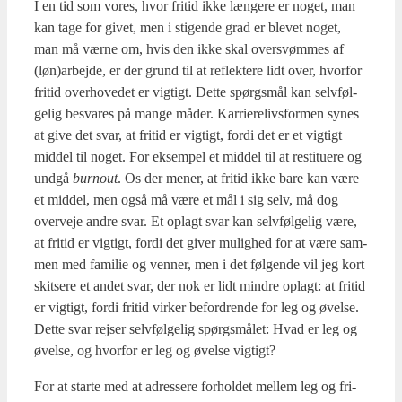
I en tid som vores, hvor fri­tid ikke læn­ge­re er noget, man
kan tage for givet, men i sti­gen­de grad er ble­vet noget,
man må vær­ne om, hvis den ikke skal over­svøm­mes af
(løn)arbejde, er der grund til at reflek­te­re lidt over, hvor­for
fri­tid over­ho­ve­det er vig­tigt. Det­te spørgs­mål kan selv­føl­
ge­lig besva­res på man­ge måder. Kar­ri­e­re­livs­for­men synes
at give det svar, at fri­tid er vig­tigt, for­di det er et vig­tigt
mid­del til noget. For eksem­pel et mid­del til at resti­tu­e­re og
und­gå
bur­nout
. Os der mener, at fri­tid ikke bare kan være
et mid­del, men også må være et mål i sig selv, må dog
over­ve­je andre svar. Et oplagt svar kan selv­føl­ge­lig være,
at fri­tid er vig­tigt, for­di det giver mulig­hed for at være sam­
men med fami­lie og ven­ner, men i det føl­gen­de vil jeg kort
skit­se­re et andet svar, der nok er lidt min­dre oplagt: at fri­tid
er vig­tigt, for­di fri­tid vir­ker befor­dren­de for leg og øvel­se.
Det­te svar rej­ser selv­føl­ge­lig spørgs­må­let: Hvad er leg og
øvel­se, og hvor­for er leg og øvel­se vig­tigt?
For at star­te med at adres­se­re for­hol­det mel­lem leg og fri­