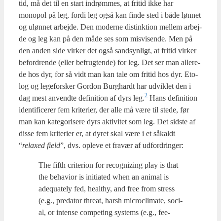
tid, må det til en start indrøm­mes, at fri­tid ikke har
monopol på leg, for­di leg også kan fin­de sted i både løn­net
og uløn­net arbej­de. Den moder­ne distink­tion mel­lem arbej­
de og leg kan på den måde ses som mis­vi­sen­de. Men på
den anden side vir­ker det også sand­syn­ligt, at fri­tid vir­ker
befor­dren­de (eller befrug­ten­de) for leg. Det ser man alle­re­
de hos dyr, for så vidt man kan tale om fri­tid hos dyr. Eto­
log og lege­for­sker Gor­don Burg­hardt har udvik­let den i
2
dag mest anvend­te defi­ni­tion af dyrs leg.
Hans defi­ni­tion
iden­ti­fi­ce­rer fem kri­te­ri­er, der alle må være til ste­de, før
man kan kate­go­ri­se­re dyrs akti­vi­tet som leg. Det sid­ste af
dis­se fem kri­te­ri­er er, at dyret skal være i et såkaldt
“
relaxed field
”, dvs. ople­ve et fra­vær af udfor­drin­ger:
The fifth cri­te­rion for recog­nizing play is that
the behavi­or is ini­ti­a­ted when an ani­mal is
adequa­te­ly fed, healt­hy, and free from stress
(e.g., pre­da­tor thre­at, harsh micro­cli­ma­te, soci­
al, or inten­se com­pe­ting systems (e.g., fee­