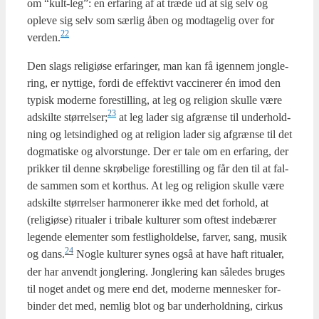
om “kult-leg”: en erfa­ring af at træ­de ud at sig selv og
ople­ve sig selv som sær­lig åben og mod­ta­ge­lig over for
22
verden.
Den slags reli­gi­øse erfa­ring­er, man kan få igen­nem jong­le­
ring, er nyt­ti­ge, for­di de effek­tivt vac­ci­ne­rer én imod den
typisk moder­ne fore­stil­ling, at leg og reli­gion skul­le være
23
adskil­te størrelser;
at leg lader sig afgræn­se til under­hold­
ning og let­sin­dig­hed og at reli­gion lader sig afgræn­se til det
dog­ma­ti­ske og alvor­stun­ge. Der er tale om en erfa­ring, der
prik­ker til den­ne skrø­be­li­ge fore­stil­ling og får den til at fal­
de sam­men som et kort­hus. At leg og reli­gion skul­le være
adskil­te stør­rel­ser har­mone­rer ikke med det for­hold, at
(reli­gi­øse) ritu­a­ler i tri­ba­le kul­tu­rer som oftest inde­bæ­rer
legen­de ele­men­ter som fest­lig­hol­del­se, far­ver, sang, musik
24
og dans.
Nog­le kul­tu­rer synes også at have haft ritu­a­ler,
der har anvendt jong­le­ring. Jong­le­ring kan såle­des bru­ges
til noget andet og mere end det, moder­ne men­ne­sker for­
bin­der det med, nem­lig blot og bar under­hold­ning, cir­kus