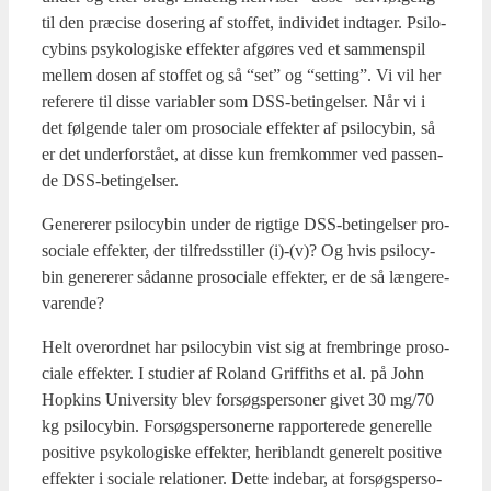
til den præ­ci­se dose­ring af stof­fet, indi­vi­det ind­ta­ger. Psi­lo­
cy­bins psy­ko­lo­gi­ske effek­ter afgø­res ved et sam­men­spil
mel­lem dosen af stof­fet og så “set” og “set­ting”. Vi vil her
refe­re­re til dis­se vari­ab­ler som DSS-betin­gel­ser. Når vi i
det føl­gen­de taler om pro­so­ci­a­le effek­ter af psi­lo­cy­bin, så
er det under­for­stå­et, at dis­se kun frem­kom­mer ved pas­sen­
de DSS-betin­gel­ser.
Gene­re­rer psi­lo­cy­bin under de rig­ti­ge DSS-betin­gel­ser pro­
so­ci­a­le effek­ter, der til­freds­stil­ler (i)-(v)? Og hvis psi­lo­cy­
bin gene­re­rer sådan­ne pro­so­ci­a­le effek­ter, er de så læn­ge­re­
va­ren­de?
Helt over­ord­net har psi­lo­cy­bin vist sig at frem­brin­ge pro­so­
ci­a­le effek­ter. I stu­di­er af Roland Grif­fit­hs et al. på John
Hopkins Uni­ver­si­ty blev for­søgs­per­so­ner givet 30 mg/70
kg psi­lo­cy­bin. For­søgs­per­so­ner­ne rap­por­te­re­de gene­rel­le
posi­ti­ve psy­ko­lo­gi­ske effek­ter, her­i­blandt gene­relt posi­ti­ve
effek­ter i soci­a­le rela­tio­ner. Det­te inde­bar, at for­søgs­per­so­