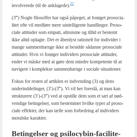
22
invol­ve­re­de (til de anklagede).
(3‴) Nog­le filo­sof­fer har også påpe­get, at for­ø­get pro­so­ci­a­
li­tet ofte vil med­fø­re mere uin­tel­li­gen­te handling­er. Pro­so­
ci­a­le atti­tu­der som empa­ti, altru­is­me og til­lid er bestemt
ikke altid oplag­te. Det er åben­lyst ratio­nelt for indi­vi­der i
man­ge sam­men­hæn­ge ikke at besid­de sådan­ne pro­so­ci­a­le
atti­tu­der. Hvis vi for­ø­ger indi­vi­ders pro­so­ci­a­le atti­tu­der,
ender vi måske med at gøre dem min­dre kom­pe­ten­te til at
navi­ge­re i kom­plek­se sam­men­hæn­ge i soci­a­le situ­a­tio­ner.
Fokus for resten af artik­len er ind­ven­ding (3) og dens
unde­rind­de­lin­ger, (3′)-(3‴). Vi vil her fore­slå, at man kan
struk­tu­re­re (3′)-(3‴) ved at opstil­le dem som et sæt af nød­
ven­di­ge betin­gel­ser, som bestem­mer hvil­ke typer af pro­so­
ci­a­le effek­ter, der kan tæl­le som for­bed­ring af indi­vi­ders
moral­ske karak­ter.
Betin­gel­ser og psi­lo­cy­bin-faci­li­te­