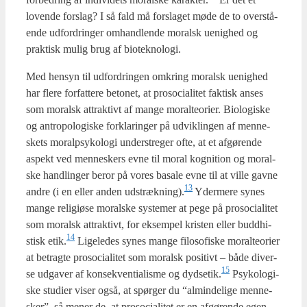
loven­de for­slag? I så fald må for­sla­get møde de to over­stå­
en­de udfor­drin­ger omhand­len­de moralsk uenig­hed og
prak­tisk mulig brug af bio­tek­no­lo­gi.
Med hen­syn til udfor­drin­gen omkring moralsk uenig­hed
har fle­re for­fat­te­re beto­net, at pro­so­ci­a­li­tet fak­tisk anses
som moralsk attrak­tivt af man­ge moral­te­o­ri­er. Bio­lo­gi­ske
og antro­po­lo­gi­ske for­kla­rin­ger på udvik­lin­gen af men­ne­
skets moralp­sy­ko­lo­gi under­stre­ger ofte, at et afgø­ren­de
aspekt ved men­ne­skers evne til moral kog­ni­tion og moral­
ske handling­er beror på vores basa­le evne til at vil­le gav­ne
13
andre (i en eller anden udstrækning).
Yder­me­re synes
man­ge reli­gi­øse moral­ske syste­mer at pege på pro­so­ci­a­li­tet
som moralsk attrak­tivt, for eksem­pel kri­sten eller bud­dhi­
14
stisk etik.
Lige­le­des synes man­ge filo­so­fi­ske moral­te­o­ri­er
at betrag­te pro­so­ci­a­li­tet som moralsk posi­tivt – både diver­
15
se udga­ver af kon­se­kven­ti­a­lis­me og dydsetik.
Psy­ko­lo­gi­
ske stu­di­er viser også, at spør­ger du “almin­de­li­ge men­ne­
sker”, så mener de, at pro­so­ci­a­li­tet er en afgø­ren­de egen­