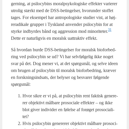
ger­ning, at psi­lo­cy­bins moralp­sy­ko­lo­gi­ske effek­ter vari­e­rer
utro­lig stærkt med de DSS-betin­gel­ser, hvorun­der stof­fet
tages. For eksem­pel har antro­po­lo­gi­ske stu­di­er vist, at høj­
re­ra­di­ka­le grup­per i Tys­kland anven­der psi­lo­cy­bin for at
31
styr­ke ind­byr­des bånd og aggres­sion mod minoriteter.
Det­te er natur­lig­vis en moralsk uat­trak­tiv effekt.
Så hvor­dan bur­de DSS-betin­gel­ser for moralsk bio­for­bed­
ring ved psi­lo­cy­bin se ud? Vi har selv­føl­ge­lig ikke noget
svar på det. Dog mener vi, at det spørgs­mål, og sel­ve ide­en
om bru­gen af psi­lo­cy­bin til moralsk bio­for­bed­ring, kræ­ver
en forsk­nings­ind­sats, der bely­ser og besva­rer føl­gen­de
spørgs­mål:
Hvor sik­re er vi på, at psi­lo­cy­bin rent fak­tisk gene­re­
rer objek­tivt mål­ba­re pro­so­ci­a­le effek­ter – og ikke
blot giver indi­vi­der en følel­se af for­ø­get pro­so­ci­a­li­
tet?
Hvis psi­lo­cy­bin gene­re­rer objek­tivt mål­ba­re pro­so­ci­