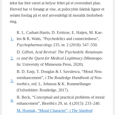
tekst har blot været at bely­se fel­tet på et over­ord­net plan.
Her­ved har vi for­søgt at vise, at psi­lo­cy­bin fak­tisk lig­ner et
seri­øst for­slag på et stof anven­de­ligt til moralsk bio­for­bed­
ring.
R. L. Car­hart-Har­ris, D. Erritzoe, E. Hai­j­en, M. Kae­
1.
len & R. Watts, “Psy­che­de­li­cs and con­nected­ness”,
Psy­chop­har­ma­co­lo­gy
235, nr. 2 (2018): 547–550.
D. Gif­fort,
Acid Revi­val: The Psy­che­de­lic Renais­san­
2.
ce and the Quest for Medi­cal Legi­ti­ma­cy
(Min­ne­a­po­
lis: Uni­ver­si­ty of Min­neso­ta Press, 2020).
B. D. Earp, T. Doug­las & J. Savu­lescu, “Moral Neu­
ro­en­han­ce­ment”, i
The Rout­led­ge Hand­book of Neu­
3.
ro­et­hi­cs
, red. L. John­son & K. Rom­mel­fan­ger
(Oxford­s­hi­re: Rout­led­ge, 2017).
B. Beck, “Con­cep­tu­al and pra­cti­cal pro­blems of moral
4.
enhan­ce­ment”,
Bio­et­hi­cs
29, nr. 4 (2015): 233–240.
M. Homi­ak, “Moral Cha­ra­cter”, i
The Stan­ford