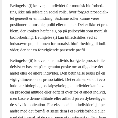
Betin­gel­se (i) kræ­ver, at indi­vi­det for moralsk bio­for­bed­
ring ikke må udfø­re en soci­al rol­le, hvor for­ø­get pro­so­ci­a­li­
tet gene­relt er en hin­dring. Sådan­ne rol­ler kun­ne være
posi­tio­ner i dom­sto­le, poli­ti eller mili­tær. Det er ikke et pro­
blem, der kon­kret hæf­ter sig op på psi­lo­cy­bin som moralsk
bio­for­bed­ring. Betin­gel­se (i) kan til­freds­stil­les ved at
indsnæv­re popu­la­tio­nen for moralsk bio­for­bed­ring til indi­
vi­der, der har en for­ud­gå­en­de pas­sen­de pro­fil.
Betin­gel­se (ii) kræ­ver, at et indi­vids for­ø­ge­de pro­so­ci­a­li­tet
del­vist er base­ret på et genu­int ønske om at til­go­de­se det
andet eller de andre indi­vi­der. Den betin­gel­se peger på en
vig­tig dimen­sion af pro­so­ci­a­li­tet. Det er almen­kendt i evo­
lu­tio­nær bio­lo­gi og soci­alp­sy­ko­lo­gi, at indi­vi­der kan have
en pro­so­ci­al atti­tu­de eller adfærd over for et andet indi­vid,
men base­re den­ne atti­tu­de eller adfærd på en dybe­re­lig­gen­
de sel­visk moti­va­tion. For eksem­pel kan indi­vi­der hjæl­pe
andre med det for­mål at sæt­te dem i et skylds­for­hold eller
med det for­mål, at de selv opnår et pre­sti­gi­øst ryg­te i deres