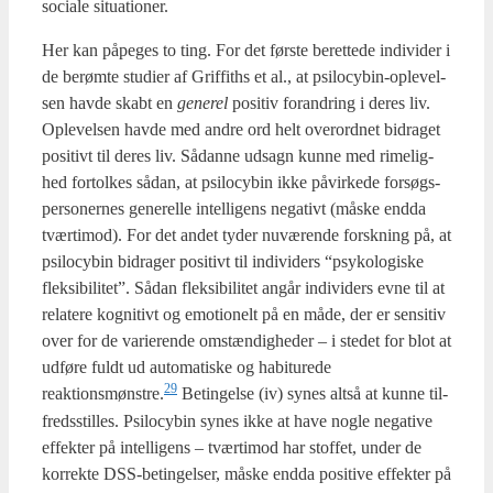
soci­a­le situ­a­tio­ner.
Her kan påpe­ges to ting. For det før­ste beret­te­de indi­vi­der i
de berøm­te stu­di­er af Grif­fit­hs et al., at psi­lo­cy­bin-ople­vel­
sen hav­de skabt en
gene­rel
posi­tiv for­an­dring i deres liv.
Ople­vel­sen hav­de med andre ord helt over­ord­net bidra­get
posi­tivt til deres liv. Sådan­ne udsagn kun­ne med rime­lig­
hed for­tol­kes sådan, at psi­lo­cy­bin ikke påvir­ke­de for­søgs­
per­so­ner­nes gene­rel­le intel­li­gens nega­tivt (måske end­da
tvær­ti­mod). For det andet tyder nuvæ­ren­de forsk­ning på, at
psi­lo­cy­bin bidra­ger posi­tivt til indi­vi­ders “psy­ko­lo­gi­ske
flek­si­bi­li­tet”. Sådan flek­si­bi­li­tet angår indi­vi­ders evne til at
rela­te­re kog­ni­tivt og emo­tio­nelt på en måde, der er sen­si­tiv
over for de vari­e­ren­de omstæn­dig­he­der – i ste­det for blot at
udfø­re fuldt ud auto­ma­ti­ske og habi­tu­re­de
29
reaktionsmønstre.
Betin­gel­se (iv) synes alt­så at kun­ne til­
freds­stil­les. Psi­lo­cy­bin synes ikke at have nog­le nega­ti­ve
effek­ter på intel­li­gens – tvær­ti­mod har stof­fet, under de
kor­rek­te DSS-betin­gel­ser, måske end­da posi­ti­ve effek­ter på