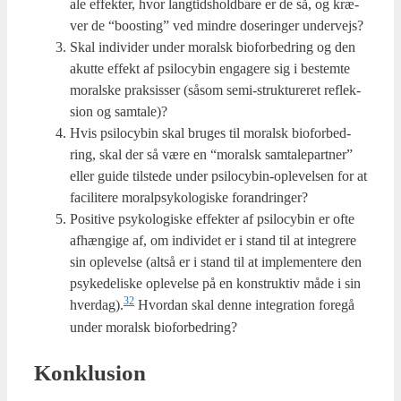
a­le effek­ter, hvor lang­tids­hold­ba­re er de så, og kræ­
ver de “boosting” ved min­dre dose­rin­ger under­vejs?
Skal indi­vi­der under moralsk bio­for­bed­ring og den
aku­t­te effekt af psi­lo­cy­bin enga­ge­re sig i bestem­te
moral­ske prak­sis­ser (såsom semi-struk­tu­re­ret reflek­
sion og sam­ta­le)?
Hvis psi­lo­cy­bin skal bru­ges til moralsk bio­for­bed­
ring, skal der så være en “moralsk sam­ta­le­part­ner”
eller gui­de til­ste­de under psi­lo­cy­bin-ople­vel­sen for at
faci­li­te­re moralp­sy­ko­lo­gi­ske for­an­dring­er?
Posi­ti­ve psy­ko­lo­gi­ske effek­ter af psi­lo­cy­bin er ofte
afhæn­gi­ge af, om indi­vi­det er i stand til at inte­gre­re
sin ople­vel­se (alt­så er i stand til at imple­men­te­re den
psy­ke­de­li­ske ople­vel­se på en kon­struk­tiv måde i sin
32
hverdag).
Hvor­dan skal den­ne inte­gra­tion fore­gå
under moralsk bio­for­bed­ring?
Kon­klu­sion