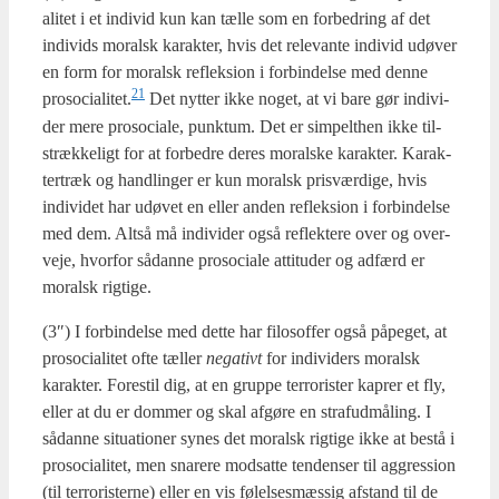
a­li­tet i et indi­vid kun kan tæl­le som en for­bed­ring af det
indi­vids moralsk karak­ter, hvis det rele­van­te indi­vid udø­ver
en form for moralsk reflek­sion i for­bin­del­se med den­ne
21
prosocialitet.
Det nyt­ter ikke noget, at vi bare gør indi­vi­
der mere pro­so­ci­a­le, punk­tum. Det er sim­pelt­hen ikke til­
stræk­ke­ligt for at for­bed­re deres moral­ske karak­ter. Karak­
ter­træk og handling­er er kun moralsk pris­vær­di­ge, hvis
indi­vi­det har udø­vet en eller anden reflek­sion i for­bin­del­se
med dem. Alt­så må indi­vi­der også reflek­te­re over og over­
ve­je, hvor­for sådan­ne pro­so­ci­a­le atti­tu­der og adfærd er
moralsk rig­ti­ge.
(3″) I for­bin­del­se med det­te har filo­sof­fer også påpe­get, at
pro­so­ci­a­li­tet ofte tæl­ler
nega­tivt
for indi­vi­ders moralsk
karak­ter. Fore­stil dig, at en grup­pe ter­r­o­ri­ster kaprer et fly,
eller at du er dom­mer og skal afgø­re en stra­fud­må­ling. I
sådan­ne situ­a­tio­ner synes det moralsk rig­ti­ge ikke at bestå i
pro­so­ci­a­li­tet, men sna­re­re mod­sat­te ten­den­ser til aggres­sion
(til ter­r­o­ri­ster­ne) eller en vis følel­ses­mæs­sig afstand til de