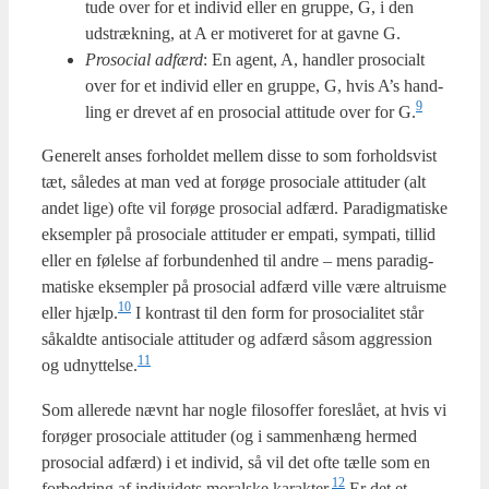
tu­de over for et indi­vid eller en grup­pe, G, i den
udstræk­ning, at A er moti­ve­ret for at gav­ne G.
Pro­so­ci­al adfærd
: En agent, A, hand­ler pro­so­ci­alt
over for et indi­vid eller en grup­pe, G, hvis A’s hand­
9
ling er dre­vet af en pro­so­ci­al atti­tu­de over for G.
Gene­relt anses for­hol­det mel­lem dis­se to som for­holds­vist
tæt, såle­des at man ved at for­ø­ge pro­so­ci­a­le atti­tu­der (alt
andet lige) ofte vil for­ø­ge pro­so­ci­al adfærd. Para­dig­ma­ti­ske
eksemp­ler på pro­so­ci­a­le atti­tu­der er empa­ti, sym­pa­ti, til­lid
eller en følel­se af for­bun­den­hed til andre – mens para­dig­
ma­ti­ske eksemp­ler på pro­so­ci­al adfærd vil­le være altru­is­me
10
eller hjælp.
I kon­trast til den form for pro­so­ci­a­li­tet står
såkald­te antiso­ci­a­le atti­tu­der og adfærd såsom aggres­sion
11
og udnyttelse.
Som alle­re­de nævnt har nog­le filo­sof­fer fore­slå­et, at hvis vi
for­ø­ger pro­so­ci­a­le atti­tu­der (og i sam­men­hæng her­med
pro­so­ci­al adfærd) i et indi­vid, så vil det ofte tæl­le som en
12
for­bed­ring af indi­vi­dets moral­ske karakter.
Er det et