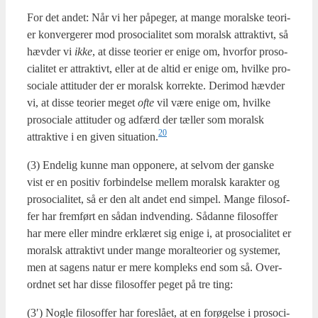
For det andet: Når vi her påpe­ger, at man­ge moral­ske teo­ri­
er kon­ver­ge­rer mod pro­so­ci­a­li­tet som moralsk attrak­tivt, så
hæv­der vi
ikke
, at dis­se teo­ri­er er eni­ge om, hvor­for pro­so­
ci­a­li­tet er attrak­tivt, eller at de altid er eni­ge om, hvil­ke pro­
so­ci­a­le atti­tu­der der er moralsk kor­rek­te. Der­i­mod hæv­der
vi, at dis­se teo­ri­er meget
ofte
vil være eni­ge om, hvil­ke
pro­so­ci­a­le atti­tu­der og adfærd der tæl­ler som moralsk
20
attrak­ti­ve i en given situation.
(3) Ende­lig kun­ne man oppo­ne­re, at selv­om der gan­ske
vist er en posi­tiv for­bin­del­se mel­lem moralsk karak­ter og
pro­so­ci­a­li­tet, så er den alt andet end sim­pel. Man­ge filo­sof­
fer har frem­ført en sådan ind­ven­ding. Sådan­ne filo­sof­fer
har mere eller min­dre erklæ­ret sig eni­ge i, at pro­so­ci­a­li­tet er
moralsk attrak­tivt under man­ge moral­te­o­ri­er og syste­mer,
men at sagens natur er mere kom­pleks end som så. Over­
ord­net set har dis­se filo­sof­fer peget på tre ting:
(3′) Nog­le filo­sof­fer har fore­slå­et, at en for­ø­gel­se i pro­so­ci­