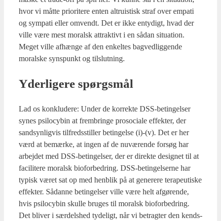
hvor vi måt­te pri­o­ri­te­re enten altru­is­tisk straf over empa­ti
og sym­pa­ti eller omvendt. Det er ikke enty­digt, hvad der
vil­le være mest moralsk attrak­tivt i en sådan situ­a­tion.
Meget vil­le afhæn­ge af den enkel­tes bag­ved­lig­gen­de
moral­ske syns­punkt og til­slut­ning.
Yder­li­ge­re spørgs­mål
Lad os kon­klu­de­re: Under de kor­rek­te DSS-betin­gel­ser
synes psi­lo­cy­bin at frem­brin­ge pro­so­ci­a­le effek­ter, der
sand­syn­lig­vis til­freds­stil­ler betin­gel­se (i)-(v). Det er her
værd at bemær­ke, at ingen af de nuvæ­ren­de for­søg har
arbej­det med DSS-betin­gel­ser, der er direk­te desig­net til at
faci­li­te­re moralsk bio­for­bed­ring. DSS-betin­gel­ser­ne har
typisk været sat op med hen­blik på at gene­re­re tera­pe­u­ti­ske
effek­ter. Sådan­ne betin­gel­ser vil­le være helt afgø­ren­de,
hvis psi­lo­cy­bin skul­le bru­ges til moralsk bio­for­bed­ring.
Det bli­ver i sær­dels­hed tyde­ligt, når vi betrag­ter den kends­