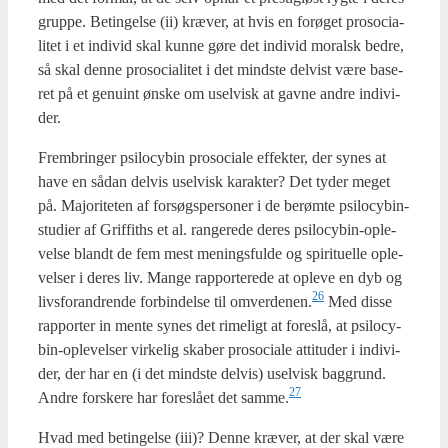
grup­pe. Betin­gel­se (ii) kræ­ver, at hvis en for­ø­get pro­so­ci­a­
li­tet i et indi­vid skal kun­ne gøre det indi­vid moralsk bed­re,
så skal den­ne pro­so­ci­a­li­tet i det mind­ste del­vist være base­
ret på et genu­int ønske om usel­visk at gav­ne andre indi­vi­
der.
Frem­brin­ger psi­lo­cy­bin pro­so­ci­a­le effek­ter, der synes at
have en sådan del­vis usel­visk karak­ter? Det tyder meget
på. Majo­ri­te­ten af for­søgs­per­so­ner i de berøm­te psi­lo­cy­bin-
stu­di­er af Grif­fit­hs et al. ran­ge­re­de deres psi­lo­cy­bin-ople­
vel­se blandt de fem mest menings­ful­de og spi­ri­tu­el­le ople­
vel­ser i deres liv. Man­ge rap­por­te­re­de at ople­ve en dyb og
26
livs­for­an­dren­de for­bin­del­se til omverdenen.
Med dis­se
rap­por­ter in men­te synes det rime­ligt at fore­slå, at psi­lo­cy­
bin-ople­vel­ser vir­ke­lig ska­ber pro­so­ci­a­le atti­tu­der i indi­vi­
der, der har en (i det mind­ste del­vis) usel­visk bag­grund.
27
Andre for­ske­re har fore­slå­et det samme.
Hvad med betin­gel­se (iii)? Den­ne kræ­ver, at der skal være