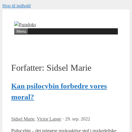
Hop til indhold
Menu
Forfatter:
Sidsel Marie
Kan psilocybin forbedre vores
moral?
Sidsel Marie
,
Victor Lange
·
29. sep. 2022
Psi­lo­cy­bin – det pri­mæ­re psy­ko­ak­ti­ve stof i psy­ke­de­li­ske