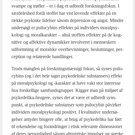
svam­pe og trø­f­ler – er i dag et udbredt forsk­nings­fo­kus. I
sær­de­les­hed for­di stof­fet har vist loven­de effek­ter på en
ræk­ke psy­ki­ske lidel­ser såsom depres­sion og angst. Min­dre
under­søgt er psi­lo­cy­bins effek­ter på indi­vi­ders moralp­sy­
ko­lo­gi og moral­ka­rak­ter – alt­så stof­fets effek­ter på de kog­
ni­ti­ve og affek­ti­ve dyna­mi­k­ker invol­ve­ret i men­ne­skers
udform­ning af moral­ske over­be­vis­nin­ger, beslut­nin­ger, per­
cep­tion og rela­te­re­de handling­er.
Trods mang­len på forsk­nings­mæs­sigt fokus, så synes psi­lo­
cy­bins (og i det hele taget psy­ke­de­li­ske sub­stan­sers) effekt
på moralp­sy­ko­lo­gi og ‑karak­ter at have vakt stor inte­res­se
hos for­skel­li­ge sam­funds­grup­per. Kig­ger man på mil­jø­et af
psy­ke­de­li­ka-bru­ge­re, synes det at være et udbredt syns­
punkt, at psy­ke­de­li­ske sub­stan­ser som psi­lo­cy­bin påvir­ker
indi­vi­ders moralp­sy­ko­lo­gi posi­tivt. I kva­li­ta­ti­ve under­sø­
gel­ser anty­der bru­ge­re ofte, at brug af psy­ke­de­li­ka har ført
til erken­del­se og for­an­dring­er i etisk rele­van­te dimen­sio­ner
af deres per­son­lig­hed såsom altru­is­tis­ke impul­ser og stær­ke