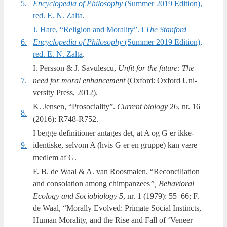
5.
Encycl­ope­dia of Phi­los­op­hy
(Sum­mer 2019 Edi­tion),
red. E. N. Zal­ta
.
J. Hare, “Reli­gion and Mora­li­ty”. i
The Stan­ford
6.
Encycl­ope­dia of Phi­los­op­hy
(Sum­mer 2019 Edi­tion),
red. E. N. Zal­ta
.
I. Per­s­son & J. Savu­lescu,
Unfit for the futu­re: The
7.
need for moral enhan­ce­ment
(Oxford: Oxford Uni­
ver­si­ty Press, 2012).
K. Jen­sen, “Pro­so­ci­a­li­ty”.
Cur­rent bio­lo­gy
26, nr. 16
8.
(2016): R748-R752.
I beg­ge defi­ni­tio­ner anta­ges det, at A og G er ikke-
9.
iden­ti­ske, selv­om A (hvis G er en grup­pe) kan være
med­lem af G.
F. B. de Waal & A. van Roos­ma­len. “Recon­ci­li­a­tion
and con­so­la­tion among chim­pan­ze­es
”, Behavi­o­ral
Eco­lo­gy and Socio­bi­o­lo­gy 5
, nr. 1 (1979): 55–66; F.
de Waal, “Moral­ly Evol­ved: Pri­ma­te Soci­al Instin­cts,
Human Mora­li­ty, and the Rise and Fall of ‘Vene­er