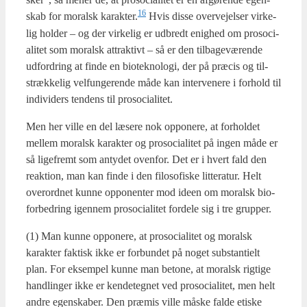
16
skab for moralsk karakter.
Hvis dis­se over­vej­el­ser vir­ke­
lig hol­der – og der vir­ke­lig er udbredt enig­hed om pro­so­ci­
a­li­tet som moralsk attrak­tivt – så er den til­ba­ge­væ­ren­de
udfor­dring at fin­de en bio­tek­no­lo­gi, der på præ­cis og til­
stræk­ke­lig vel­fun­ge­ren­de måde kan inter­ve­ne­re i for­hold til
indi­vi­ders ten­dens til pro­so­ci­a­li­tet.
Men her vil­le en del læse­re nok oppo­ne­re, at for­hol­det
mel­lem moralsk karak­ter og pro­so­ci­a­li­tet på ingen måde er
så lige­fremt som anty­det oven­for. Det er i hvert fald den
reak­tion, man kan fin­de i den filo­so­fi­ske lit­te­ra­tur. Helt
over­ord­net kun­ne oppo­nen­ter mod ide­en om moralsk bio­
for­bed­ring igen­nem pro­so­ci­a­li­tet for­de­le sig i tre grup­per.
(1) Man kun­ne oppo­ne­re, at pro­so­ci­a­li­tet og moralsk
karak­ter fak­tisk ikke er for­bun­det på noget sub­stan­ti­elt
plan. For eksem­pel kun­ne man beto­ne, at moralsk rig­ti­ge
handling­er ikke er ken­de­teg­net ved pro­so­ci­a­li­tet, men helt
andre egen­ska­ber. Den præ­mis vil­le måske fal­de eti­ske