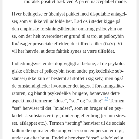
moralsk posi­tivt træk ved A på en uac­cep­ta­bel måde.
Hver betin­gel­se er åben­lyst pak­ket med dis­putab­le anta­gel­
ser, som vi ikke vil udfol­de her. Lad os i ste­det kig­ge på
den empi­ri­ske forsk­nings­lit­te­ra­tur omkring psi­lo­cy­bin og
se, om der helt over­ord­net er grund til at tro, at psi­lo­cy­bin
for­år­sa­ger pro­so­ci­a­le effek­ter, der til­freds­stil­ler (i)-(v). Vi
vil her hæv­de, at det­te fak­tisk synes at være til­fæl­det.
Ind­led­nings­vist er det dog vig­tigt at beto­ne, at de psy­ko­lo­
gi­ske effek­ter af psi­lo­cy­bin (som andre psy­ke­de­li­ske sub­
stan­ser) ikke kun er bestemt af stof­fet i sig selv, men også
de omstæn­dig­he­der hvorun­der det tages. I forsk­nings­lit­te­
ra­tu­ren, og blandt psy­ke­de­li­ka-bru­ge­re, benæv­nes det­te
23
aspekt med ter­mer­ne “dose”, “set” og “setting”.
Ter­men
“set” hen­vi­ser til det “mind­set”, som en bru­ger af en psy­
ke­de­lisk sub­stans er i før, under og efter brug (er hun stres­
set, afslap­pet etc.). Ter­men “set­ting” hen­vi­ser til de soci­a­le,
kul­tu­rel­le og mate­ri­el­le omgi­vel­ser som en per­son er i før,
under og efter brug. Ende­lig hen­vi­ser “dose” selv­føl­ge­lig