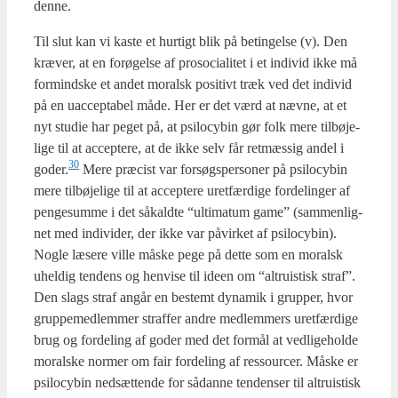
den­ne.
Til slut kan vi kaste et hur­tigt blik på betin­gel­se (v). Den
kræ­ver, at en for­ø­gel­se af pro­so­ci­a­li­tet i et indi­vid ikke må
for­mind­ske et andet moralsk posi­tivt træk ved det indi­vid
på en uac­cep­ta­bel måde. Her er det værd at næv­ne, at et
nyt stu­die har peget på, at psi­lo­cy­bin gør folk mere til­bø­je­
li­ge til at accep­te­re, at de ikke selv får ret­mæs­sig andel i
30
goder.
Mere præ­cist var for­søgs­per­so­ner på psi­lo­cy­bin
mere til­bø­je­li­ge til at accep­te­re uret­fær­di­ge for­de­lin­ger af
pen­ge­sum­me i det såkald­te “ulti­ma­tum game” (sam­men­lig­
net med indi­vi­der, der ikke var påvir­ket af psi­lo­cy­bin).
Nog­le læse­re vil­le måske pege på det­te som en moralsk
uhel­dig ten­dens og hen­vi­se til ide­en om “altru­is­tisk straf”.
Den slags straf angår en bestemt dyna­mik i grup­per, hvor
grup­pe­med­lem­mer straf­fer andre med­lem­mers uret­fær­di­ge
brug og for­de­ling af goder med det for­mål at ved­li­ge­hol­de
moral­ske nor­mer om fair for­de­ling af res­sour­cer. Måske er
psi­lo­cy­bin ned­sæt­ten­de for sådan­ne ten­den­ser til altru­is­tisk