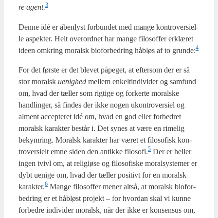
3
re agent.
Den­ne idé er åben­lyst for­bun­det med man­ge kon­tro­ver­si­el­
le aspek­ter. Helt over­ord­net har man­ge filo­sof­fer erklæ­ret
4
ide­en omkring moralsk bio­for­bed­ring håb­løs af to grunde:
For det før­ste er det ble­vet påpe­get, at efter­som der er så
stor moralsk
uenig­hed
mel­lem enkel­tin­di­vi­der og sam­fund
om, hvad der tæl­ler som rig­ti­ge og for­ker­te moral­ske
handling­er, så fin­des der ikke nogen ukon­tro­ver­si­el og
alment accep­te­ret idé om, hvad en god eller for­bed­ret
moralsk karak­ter består i. Det synes at være en rime­lig
bekym­ring. Moralsk karak­ter har været et filo­so­fisk kon­
5
tro­ver­si­elt emne siden den antik­ke filosofi.
Der er hel­ler
ingen tvivl om, at reli­gi­øse og filo­so­fi­ske moral­sy­ste­mer er
dybt ueni­ge om, hvad der tæl­ler posi­tivt for en moralsk
6
karakter.
Man­ge filo­sof­fer mener alt­så, at moralsk bio­for­
bed­ring er et håb­løst pro­jekt – for hvor­dan skal vi kun­ne
for­bed­re indi­vi­der moralsk, når der ikke er kon­sensus om,