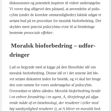
dis­kus­sio­nen og poten­ti­elt inspi­re­re til vide­re under­sø­gel­se.
Vi vover dog alli­ge­vel den påstand, at anven­del­se af psi­lo­
cy­bin (under de kor­rek­te omstæn­dig­he­der) fak­tisk udgør et
seri­øst bud på en pro­ce­du­re for moralsk bio­for­bed­ring. Det
skyl­des mere præ­cist psi­lo­cy­bins evne til at frem­brin­ge
bestem­te
pro­so­ci­a­le effek­ter
.
Moralsk bio­for­bed­ring – udfor­
drin­ger
Lad os begyn­de med at kig­ge på den filo­so­fi­ske idé om
moralsk bio­for­bed­ring. Den­ne idé er i det sene­ste årti ble­
vet seri­øst dis­ku­te­ret inden for bio­e­tik, og vi skal her bru­ge
den som ram­me for vores under­sø­gel­se af psi­lo­cy­bin.
Over­ord­net er idéen såle­des:
Moralsk bio­for­bed­ring består
i en enhver for­an­dring i en agent, A, til­ve­je­bragt på afgø­
ren­de måde af en bio­tek­no­lo­gi, der resul­te­rer i (eller med
høj sand­syn­lig­hed resul­te­rer i), at A bli­ver en moralsk bed­