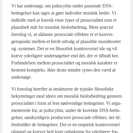
Vi har under­søgt, om psi­lo­cy­bin under pas­sen­de DSS-
betin­gel­ser kan siges at gøre indi­vi­der moralsk bed­re. Vi
ind­led­te med at fore­slå vis­se typer af pro­so­ci­a­li­tet som et
plau­si­belt mål for moralsk bio­for­bed­ring. Mere præ­cist
fore­slog vi, at sådan­ne pro­so­ci­a­le effek­ter er et kon­ver­
gens­punkt mel­lem et bredt udvalg af plau­sib­le moral­te­o­ri­er
og ‑syste­mer. Det er en filo­so­fisk kon­tro­ver­si­el ide og vil
kræ­ve yder­li­ge­re under­sø­gel­ser end det, der er til­budt her.
For­bin­del­sen mel­lem pro­so­ci­a­li­tet og moralsk karak­ter er
bestemt kom­pleks. Ikke desto min­dre synes den værd at
under­sø­ge.
Vi fore­slog her­ef­ter at struk­tu­re­re de typi­ske filo­so­fi­ske
bekym­rin­ger mod ide­en om moralsk bio­for­bed­ring gen­nem
pro­so­ci­a­li­tet i form af fem nød­ven­di­ge betin­gel­ser. Vi argu­
men­te­re­de for, at psi­lo­cy­bin, under de kor­rek­te DSS-betin­
gel­ser, sand­syn­lig­vis pro­du­ce­rer pro­so­ci­a­le effek­ter, der til­
freds­stil­ler de betin­gel­ser. Det er en empi­risk kon­tro­ver­si­el
påstand og kræ­ver helt klart opbak­ning fra yder­li­ge­re for­