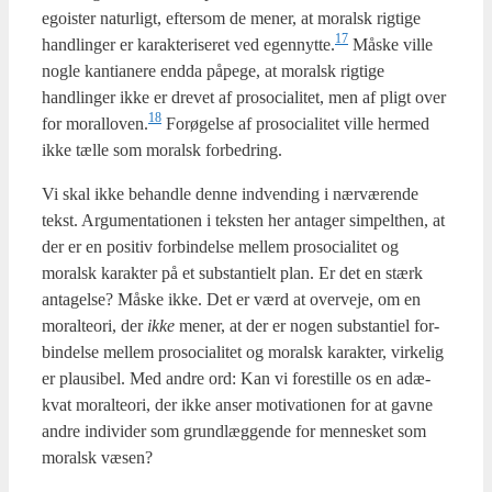
egoi­ster natur­ligt, efter­som de mener, at moralsk rig­ti­ge
17
handling­er er karak­te­ri­se­ret ved egennytte.
Måske vil­le
nog­le kan­ti­a­ne­re end­da påpe­ge, at moralsk rig­ti­ge
handling­er ikke er dre­vet af pro­so­ci­a­li­tet, men af pligt over
18
for moralloven.
For­ø­gel­se af pro­so­ci­a­li­tet vil­le her­med
ikke tæl­le som moralsk for­bed­ring.
Vi skal ikke behand­le den­ne ind­ven­ding i nær­væ­ren­de
tekst. Argu­men­ta­tio­nen i tek­sten her anta­ger sim­pelt­hen, at
der er en posi­tiv for­bin­del­se mel­lem pro­so­ci­a­li­tet og
moralsk karak­ter på et sub­stan­ti­elt plan. Er det en stærk
anta­gel­se? Måske ikke. Det er værd at over­ve­je, om en
moral­te­o­ri, der
ikke
mener, at der er nogen sub­stan­ti­el for­
bin­del­se mel­lem pro­so­ci­a­li­tet og moralsk karak­ter, vir­ke­lig
er plau­si­bel. Med andre ord: Kan vi fore­stil­le os en adæ­
kvat moral­te­o­ri, der ikke anser moti­va­tio­nen for at gav­ne
andre indi­vi­der som grund­læg­gen­de for men­ne­sket som
moralsk væsen?