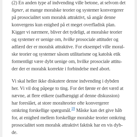
(2) En anden type af ind­ven­ding vil­le beto­ne, at selv­om det
lig­ner
, at man­ge moral­ske teo­ri­er og syste­mer kon­ver­ge­rer
på pro­so­ci­a­li­tet som moralsk attrak­tivt, så angår den­ne
kon­ver­gens kun enig­hed på et meget over­fla­disk plan.
Kig­ger vi nær­me­re, bli­ver det tyde­ligt, at moral­ske teo­ri­er
og syste­mer er ueni­ge om,
hvil­ke
pro­so­ci­a­le atti­tu­der og
adfærd der er moralsk attrak­ti­ve. For eksem­pel vil­le moral­
ske teo­ri­er og syste­mer såsom uti­li­ta­ris­me og katolsk etik
for­ment­ligt være dybt ueni­ge om, hvil­ke pro­so­ci­a­le atti­tu­
der der er moralsk kor­rek­te i for­bin­del­se med abort.
Vi skal hel­ler ikke dis­ku­te­re den­ne ind­ven­ding i dyb­den
her. Vi vil dog påpe­ge to ting. For det før­ste er det værd at
næv­ne, at fle­re eti­ke­re (uaf­hæn­gigt af den­ne dis­kus­sion)
har fore­slå­et, at sto­re moral­te­o­ri­er ofte kon­ver­ge­rer
19
omkring for­skel­li­ge spørgsmål.
Måske kan det give håb
for, at enig­hed mel­lem for­skel­li­ge moral­ske teo­ri­er omkring
pro­so­ci­a­li­tet som moralsk attrak­tivt fak­tisk har en vis dyb­
de.