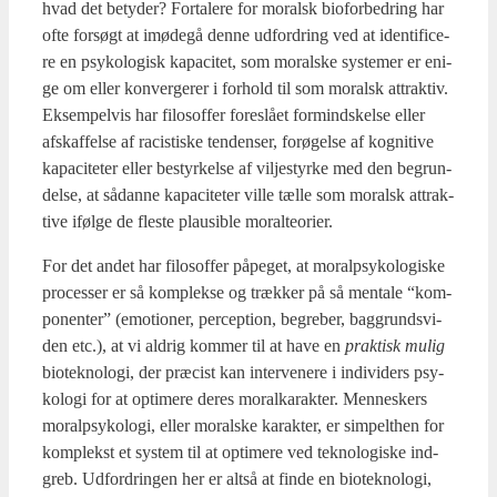
hvad det bety­der? For­ta­le­re for moralsk bio­for­bed­ring har
ofte for­søgt at imø­de­gå den­ne udfor­dring ved at iden­ti­fi­ce­
re en psy­ko­lo­gisk kapa­ci­tet, som moral­ske syste­mer er eni­
ge om eller kon­ver­ge­rer i for­hold til som moralsk attrak­tiv.
Eksem­pel­vis har filo­sof­fer fore­slå­et for­mind­skel­se eller
afskaf­fel­se af raci­sti­ske ten­den­ser, for­ø­gel­se af kog­ni­ti­ve
kapa­ci­te­ter eller bestyr­kel­se af vil­jestyr­ke med den begrun­
del­se, at sådan­ne kapa­ci­te­ter vil­le tæl­le som moralsk attrak­
ti­ve iføl­ge de fle­ste plau­sib­le moral­te­o­ri­er.
For det andet har filo­sof­fer påpe­get, at moralp­sy­ko­lo­gi­ske
pro­ces­ser er så kom­plek­se og træk­ker på så men­tale “kom­
po­nen­ter” (emo­tio­ner, per­cep­tion, begre­ber, bag­grunds­vi­
den etc.), at vi aldrig kom­mer til at have en
prak­tisk mulig
bio­tek­no­lo­gi, der præ­cist kan inter­ve­ne­re i indi­vi­ders psy­
ko­lo­gi for at opti­me­re deres moral­ka­rak­ter. Men­ne­skers
moralp­sy­ko­lo­gi, eller moral­ske karak­ter, er sim­pelt­hen for
kom­plekst et system til at opti­me­re ved tek­no­lo­gi­ske ind­
greb. Udfor­drin­gen her er alt­så at fin­de en bio­tek­no­lo­gi,