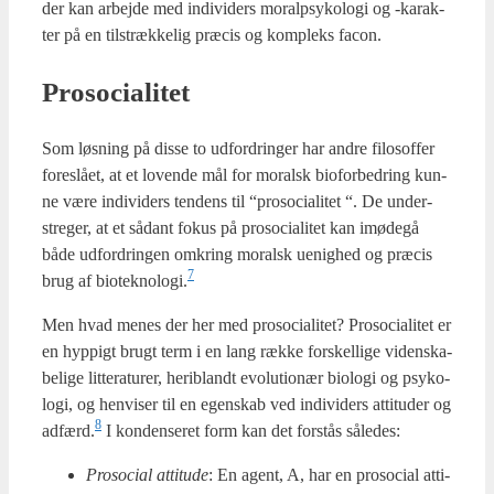
der kan arbej­de med indi­vi­ders moralp­sy­ko­lo­gi og ‑karak­
ter på en til­stræk­ke­lig præ­cis og kom­pleks facon.
Pro­so­ci­a­li­tet
Som løs­ning på dis­se to udfor­drin­ger har andre filo­sof­fer
fore­slå­et, at et loven­de mål for moralsk bio­for­bed­ring kun­
ne være indi­vi­ders ten­dens til “pro­so­ci­a­li­tet “. De under­
stre­ger, at et sådant fokus på pro­so­ci­a­li­tet kan imø­de­gå
både udfor­drin­gen omkring moralsk uenig­hed og præ­cis
7
brug af bioteknologi.
Men hvad menes der her med pro­so­ci­a­li­tet? Pro­so­ci­a­li­tet er
en hyp­pigt brugt term i en lang ræk­ke for­skel­li­ge viden­ska­
be­li­ge lit­te­ra­tu­rer, her­i­blandt evo­lu­tio­nær bio­lo­gi og psy­ko­
lo­gi, og hen­vi­ser til en egen­skab ved indi­vi­ders atti­tu­der og
8
adfærd.
I kon­den­se­ret form kan det for­stås såle­des:
Pro­so­ci­al atti­tu­de
: En agent, A, har en pro­so­ci­al atti­