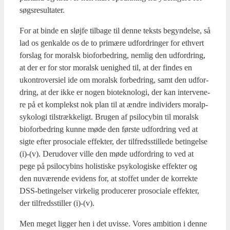
søgs­re­sul­ta­ter.
For at bin­de en sløj­fe til­ba­ge til den­ne teksts begyn­del­se, så
lad os genkal­de os de to pri­mæ­re udfor­drin­ger for ethvert
for­slag for moralsk bio­for­bed­ring, nem­lig den udfor­dring,
at der er for stor moralsk uenig­hed til, at der fin­des en
ukon­tro­ver­si­el ide om moralsk for­bed­ring, samt den udfor­
dring, at der ikke er nogen bio­tek­no­lo­gi, der kan inter­ve­ne­
re på et kom­plekst nok plan til at ændre indi­vi­ders moralp­
sy­ko­lo­gi til­stræk­ke­ligt. Bru­gen af psi­lo­cy­bin til moralsk
bio­for­bed­ring kun­ne møde den før­ste udfor­dring ved at
sig­te efter pro­so­ci­a­le effek­ter, der til­freds­stil­le­de betin­gel­se
(i)-(v). Der­u­d­over vil­le den møde udfor­dring to ved at
pege på psi­lo­cy­bins holi­sti­ske psy­ko­lo­gi­ske effek­ter og
den nuvæ­ren­de evi­dens for, at stof­fet under de kor­rek­te
DSS-betin­gel­ser vir­ke­lig pro­du­ce­rer pro­so­ci­a­le effek­ter,
der til­freds­stil­ler (i)-(v).
Men meget lig­ger hen i det uvis­se. Vores ambi­tion i den­ne