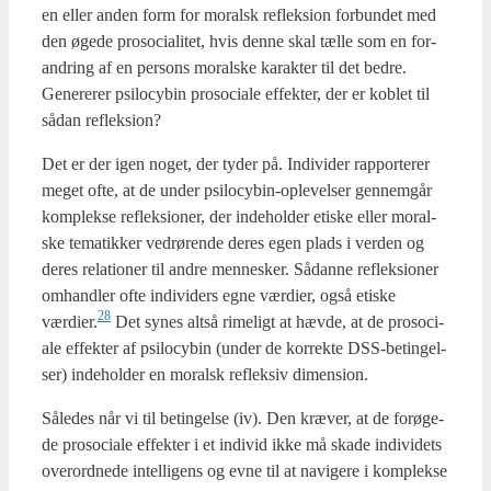
en eller anden form for moralsk reflek­sion for­bun­det med
den øge­de pro­so­ci­a­li­tet, hvis den­ne skal tæl­le som en for­
an­dring af en per­sons moral­ske karak­ter til det bed­re.
Gene­re­rer psi­lo­cy­bin pro­so­ci­a­le effek­ter, der er koblet til
sådan reflek­sion?
Det er der igen noget, der tyder på. Indi­vi­der rap­por­te­rer
meget ofte, at de under psi­lo­cy­bin-ople­vel­ser gen­nem­går
kom­plek­se reflek­sio­ner, der inde­hol­der eti­ske eller moral­
ske tema­tik­ker ved­rø­ren­de deres egen plads i ver­den og
deres rela­tio­ner til andre men­ne­sker. Sådan­ne reflek­sio­ner
omhand­ler ofte indi­vi­ders egne vær­di­er, også eti­ske
28
værdier.
Det synes alt­så rime­ligt at hæv­de, at de pro­so­ci­
a­le effek­ter af psi­lo­cy­bin (under de kor­rek­te DSS-betin­gel­
ser) inde­hol­der en moralsk reflek­siv dimen­sion.
Såle­des når vi til betin­gel­se (iv). Den kræ­ver, at de for­ø­ge­
de pro­so­ci­a­le effek­ter i et indi­vid ikke må ska­de indi­vi­dets
over­ord­ne­de intel­li­gens og evne til at navi­ge­re i kom­plek­se