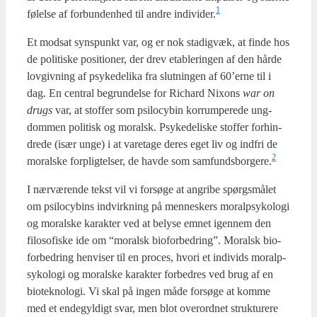
1
følel­se af for­bun­den­hed til andre individer.
Et mod­sat syns­punkt var, og er nok sta­dig­væk, at fin­de hos
de poli­ti­ske posi­tio­ner, der drev etab­le­rin­gen af den hår­de
lov­giv­ning af psy­ke­de­li­ka fra slut­nin­gen af 60’erne til i
dag. En cen­tral begrun­del­se for Richard Nixons
war on
drugs
var, at stof­fer som psi­lo­cy­bin kor­rum­pe­re­de ung­
dom­men poli­tisk og moralsk. Psy­ke­de­li­ske stof­fer for­hin­
dre­de (især unge) i at vare­ta­ge deres eget liv og ind­fri de
2
moral­ske for­plig­tel­ser, de hav­de som samfundsborgere.
I nær­væ­ren­de tekst vil vi for­sø­ge at angri­be spørgs­må­let
om psi­lo­cy­bins ind­virk­ning på men­ne­skers moralp­sy­ko­lo­gi
og moral­ske karak­ter ved at bely­se emnet igen­nem den
filo­so­fi­ske ide om “moralsk bio­for­bed­ring”. Moralsk bio­
for­bed­ring hen­vi­ser til en pro­ces, hvori et indi­vids moralp­
sy­ko­lo­gi og moral­ske karak­ter for­bed­res ved brug af en
bio­tek­no­lo­gi. Vi skal på ingen måde for­sø­ge at kom­me
med et ende­gyl­digt svar, men blot over­ord­net struk­tu­re­re