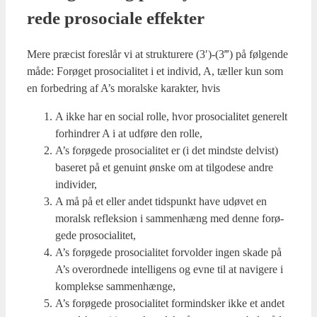
re­de pro­so­ci­a­le effek­ter
Mere præ­cist fore­slår vi at struk­tu­re­re (3′)-(3‴) på føl­gen­de
måde: For­ø­get pro­so­ci­a­li­tet i et indi­vid, A, tæl­ler kun som
en for­bed­ring af A’s moral­ske karak­ter, hvis
A ikke har en soci­al rol­le, hvor pro­so­ci­a­li­tet gene­relt
for­hin­drer A i at udfø­re den rol­le,
A’s for­ø­ge­de pro­so­ci­a­li­tet er (i det mind­ste del­vist)
base­ret på et genu­int ønske om at til­go­de­se andre
indi­vi­der,
A må på et eller andet tids­punkt have udø­vet en
moralsk reflek­sion i sam­men­hæng med den­ne for­ø­
ge­de pro­so­ci­a­li­tet,
A’s for­ø­ge­de pro­so­ci­a­li­tet for­vol­der ingen ska­de på
A’s over­ord­ne­de intel­li­gens og evne til at navi­ge­re i
kom­plek­se sam­men­hæn­ge,
A’s for­ø­ge­de pro­so­ci­a­li­tet for­mind­sker ikke et andet