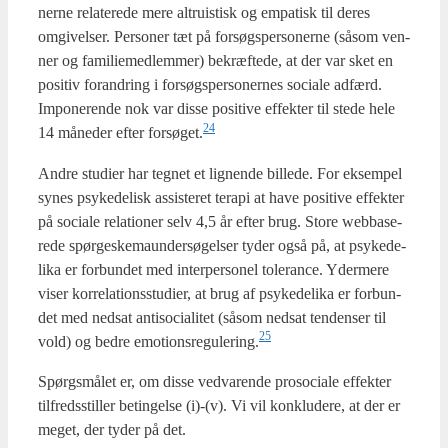
ner­ne rela­te­re­de mere altru­is­tisk og empa­tisk til deres
omgi­vel­ser. Per­so­ner tæt på for­søgs­per­so­ner­ne (såsom ven­
ner og fami­lie­med­lem­mer) bekræf­te­de, at der var sket en
posi­tiv for­an­dring i for­søgs­per­so­ner­nes soci­a­le adfærd.
Impo­ne­ren­de nok var dis­se posi­ti­ve effek­ter til ste­de hele
24
14 måne­der efter forsøget.
Andre stu­di­er har teg­net et lig­nen­de bil­le­de. For eksem­pel
synes psy­ke­de­lisk assi­ste­ret tera­pi at have posi­ti­ve effek­ter
på soci­a­le rela­tio­ner selv 4,5 år efter brug. Sto­re web­ba­se­
re­de spør­ge­ske­maun­der­sø­gel­ser tyder også på, at psy­ke­de­
li­ka er for­bun­det med inter­per­so­nel tole­ran­ce. Yder­me­re
viser kor­re­la­tions­stu­di­er, at brug af psy­ke­de­li­ka er for­bun­
det med ned­sat antiso­ci­a­li­tet (såsom ned­sat ten­den­ser til
25
vold) og bed­re emotionsregulering.
Spørgs­må­let er, om dis­se ved­va­ren­de pro­so­ci­a­le effek­ter
til­freds­stil­ler betin­gel­se (i)-(v). Vi vil kon­klu­de­re, at der er
meget, der tyder på det.