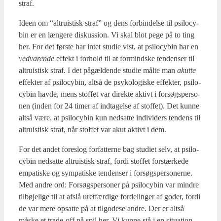
straf.
Ide­en om “altru­is­tisk straf” og dens for­bin­del­se til psi­lo­cy­
bin er en læn­ge­re dis­kus­sion. Vi skal blot pege på to ting
her. For det før­ste har intet stu­die vist, at psi­lo­cy­bin har en
ved­va­ren­de
effekt i for­hold til at for­mind­ske ten­den­ser til
altru­is­tisk straf. I det pågæl­den­de stu­die mål­te man
aku­t­te
effek­ter af psi­lo­cy­bin, alt­så de psy­ko­lo­gi­ske effek­ter, psi­lo­
cy­bin hav­de, mens stof­fet var direk­te aktivt i for­søgs­per­so­
nen (inden for 24 timer af ind­ta­gel­se af stof­fet). Det kun­ne
alt­så være, at psi­lo­cy­bin kun ned­sat­te indi­vi­ders ten­dens til
altru­is­tisk straf, når stof­fet var akut aktivt i dem.
For det andet fore­slog for­fat­ter­ne bag stu­di­et selv, at psi­lo­
cy­bin ned­sat­te altru­is­tisk straf, for­di stof­fet for­stær­ke­de
empa­ti­ske og sym­pa­ti­ske ten­den­ser i for­søgs­per­so­ner­ne.
Med andre ord: For­søgs­per­so­ner på psi­lo­cy­bin var min­dre
til­bø­je­li­ge til at afslå uret­fær­di­ge for­de­lin­ger af goder, for­di
de var mere opsat­te på at til­go­de­se andre. Der er alt­så
måske et tra­de-off på spil her. Vi kun­ne stå i en situ­a­tion,