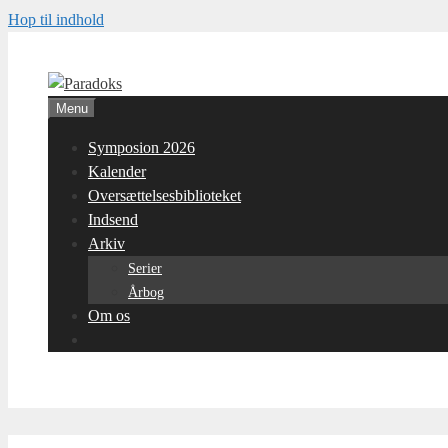
Hop til indhold
Menu
Symposion 2026
Kalender
Oversættelsesbiblioteket
Indsend
Arkiv
Serier
Årbog
Om os