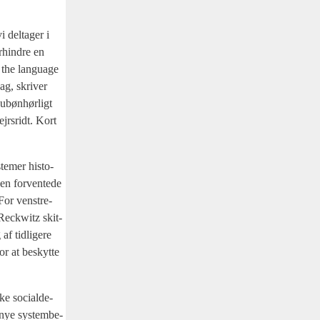
i del­ta­ger i
r­hin­dre en
t the langu­a­ge
ag, skri­ver
 ubøn­hør­ligt
j­rs­ridt. Kort
ste­mer histo­
en for­ven­te­de
For ven­stre­
 Reck­witz skit­
f tid­li­ge­re
for at beskyt­te
ke soci­al­de­
en nye system­be­