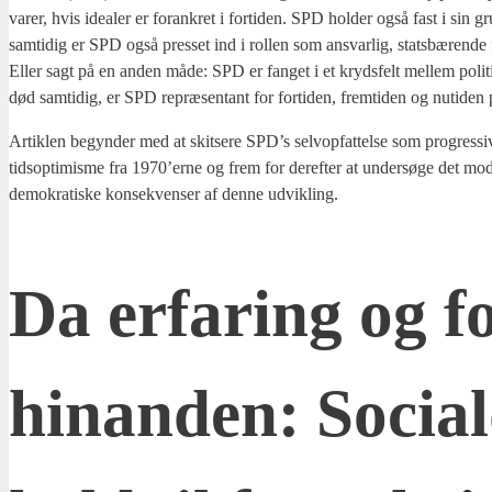
va­rer, hvis ide­a­ler er for­ank­ret i for­ti­den. SPD hol­der også fast i si
sam­ti­dig er SPD også pres­set ind i rol­len som ansvar­lig, stats­bæ­ren­de f
Eller sagt på en anden måde: SPD er fan­get i et kryds­felt mel­lem poli­tis
død sam­ti­dig, er SPD repræ­sen­tant for for­ti­den, frem­ti­den og nuti­de
Artik­len begyn­der med at skit­se­re SPD’s sel­vop­fat­tel­se som pro­gres­s
tids­op­ti­mis­me fra 1970’erne og frem for der­ef­ter at under­sø­ge det moder­n
demo­kra­ti­ske kon­se­kven­ser af den­ne udvik­ling.
Da erfa­ring og for
hin­an­den: Soci­al