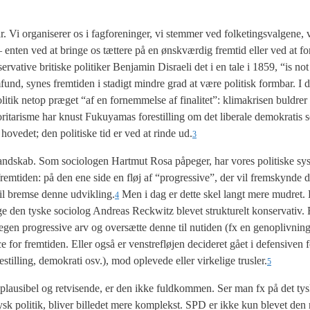
 Vi orga­ni­se­rer os i fag­for­e­nin­ger, vi stem­mer ved fol­ke­tings­val­ge­ne, v
g – enten ved at brin­ge os tæt­te­re på en ønsk­vær­dig frem­tid eller ved at fo
va­ti­ve bri­ti­ske poli­ti­ker Benja­min Dis­ra­e­li det i en tale i 1859, “is no
­fund, synes frem­ti­den i sta­digt min­dre grad at være poli­tisk form­bar. I d
oli­tik net­op præ­get “af en for­nem­mel­se af fina­li­tet”: kli­ma­kri­sen bul­drer
ri­ta­ris­me har knust Fukuy­a­mas fore­stil­ling om det libe­ra­le demo­kra­tis se
hove­d­et; den poli­ti­ske tid er ved at rin­de ud.
3
­ske land­skab. Som socio­lo­gen Hart­mut Rosa påpe­ger, har vores poli­ti­ske sy
l frem­ti­den: på den ene side en fløj af “pro­g­res­si­ve”, der vil frem­skyn­de d
vil brem­se den­ne udvikling.
Men i dag er det­te skel langt mere mud­ret. 
4
føl­ge den tyske socio­log Andreas Reck­witz ble­vet struk­tu­relt kon­ser­va­tiv.
egen pro­g­res­si­ve arv og over­sæt­te den­ne til nuti­den (fx en genop­liv­ning a
e for frem­ti­den. Eller også er ven­stre­fløj­en deci­de­ret gået i defen­si­ven 
til­ling, demo­kra­ti osv.), mod ople­ve­de eller vir­ke­li­ge trusler.
5
r plau­si­bel og ret­vi­sen­de, er den ikke fuld­kom­men. Ser man fx på det tys
ti i tysk poli­tik, bli­ver bil­le­det mere kom­plekst. SPD er ikke kun ble­vet d