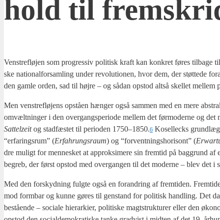
hold til frem­skri
Ven­stre­fløj­en som pro­gres­siv poli­tisk kraft kan kon­kret føres til­ba­ge
ske natio­nal­for­sam­ling under revo­lu­tio­nen, hvor dem, der støt­te­de for­
den gam­le orden, sad til høj­re – og sådan opstod alt­så skel­let mel­lem pro­
Men ven­stre­flø­jens opstå­en hæn­ger også sam­men med en mere abstrakt udv
omvælt­nin­ger i den over­gangs­pe­ri­o­de mel­lem det før­moder­ne og det 
Sat­telzeit
og stad­fæ­stet til peri­o­den 1750–1850.
Kosel­lecks grund­læg­ge
6
“erfa­rings­rum” (
Erfa­hrungs­raum
) og “for­vent­nings­ho­ri­sont” (
Erwartu
dre muligt for men­ne­sket at approk­si­me­re sin frem­tid på bag­grund af erf
begreb, der først opstod med over­gan­gen til det moder­ne – blev det i sti­ge
Med den for­skyd­ning fulg­te også en for­an­dring af frem­ti­den. Frem­ti­de
mod form­bar og kun­ne gøres til gen­stand for poli­tisk hand­ling. Det dan
bestå­en­de – soci­a­le hie­rar­ki­er, poli­ti­ske magtstruk­tu­rer eller den ø
opstod den soci­al­de­mo­kra­ti­ske tan­ke grad­vist i mid­ten af det 19. århun