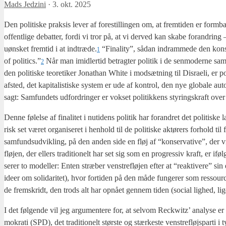
Mads Jedzini
·
3. okt. 2025
Den poli­ti­ske prak­sis lever af fore­stil­lin­gen om, at frem­ti­den er form­bar.
offent­li­ge debat­ter, for­di vi tror på, at vi der­ved kan ska­be for­an­drin
uøn­sket frem­tid i at indtræde.
“Fina­li­ty”, sådan indram­me­de den kon­ser­
1
of politics.”
Når man imid­ler­tid betrag­ter poli­tik i de sen­mo­der­ne sam
2
den poli­ti­ske teo­re­ti­ker Jonat­han Whi­te i mod­sæt­ning til Dis­ra­e­li, er p
afsted, det kapi­ta­li­sti­ske system er ude af kon­trol, den nye glo­ba­le auto­
sagt: Sam­fun­dets udfor­drin­ger er vok­set poli­tik­kens sty­rings­kraft over 
Den­ne følel­se af fina­li­tet i nuti­dens poli­tik har for­an­dret det poli­ti
risk set været orga­ni­se­ret i hen­hold til de poli­ti­ske aktø­rers for­hold ti
sam­funds­ud­vik­ling, på den anden side en fløj af “kon­ser­va­ti­ve”, der 
fløj­en, der ellers tra­di­tio­nelt har set sig som en pro­gres­siv kraft, er i
se­rer to model­ler: Enten stræ­ber ven­stre­fløj­en efter at “reak­ti­ve­re” sin 
ide­er om soli­da­ri­tet), hvor for­ti­den på den måde fun­ge­rer som res­sour­c
de frem­skridt, den trods alt har opnå­et gen­nem tiden (soci­al lig­hed, lige­s
I det føl­gen­de vil jeg argu­men­te­re for, at selv­om Reck­witz’ ana­ly­se e
mo­kra­ti (SPD), det tra­di­tio­nelt stør­ste og stær­ke­ste ven­stre­fløjs­par­