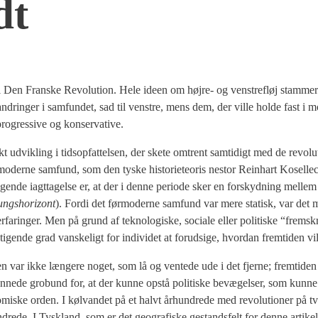
dt
 til Den Fran­ske Revo­lu­tion. Hele ide­en om høj­re- og ven­stre­fløj stam­me
an­dring­er i sam­fun­det, sad til ven­stre, mens dem, der vil­le hol­de fast i m
g­res­si­ve og kon­ser­va­ti­ve.
ik­ling i tids­op­fat­tel­sen, der ske­te omtrent sam­ti­digt med de revo­lu­t
moder­ne sam­fund, som den tyske histo­ri­e­te­o­ris nestor Rein­hart Kosel­le
n­de iagt­ta­gel­se er, at der i den­ne peri­o­de sker en for­skyd­ning mel­le
ngs­ho­rizont
). For­di det før­moder­ne sam­fund var mere sta­tisk, var det 
a­ring­er. Men på grund af tek­no­lo­gi­ske, soci­a­le eller poli­ti­ske “frem­s
n­de grad van­ske­ligt for indi­vi­det at for­ud­si­ge, hvor­dan frem­ti­den vil
n var ikke læn­ge­re noget, som lå og ven­te­de ude i det fjer­ne; frem­ti­den 
­ne­de gro­bund for, at der kun­ne opstå poli­ti­ske bevæ­gel­ser, som kun­ne
ko­no­mi­ske orden. I kølvan­det på et halvt århund­re­de med revo­lu­tio­ner på 
d­re­de. I Tys­kland, som er det geo­gra­fi­ske gestands­felt for den­ne arti­ke