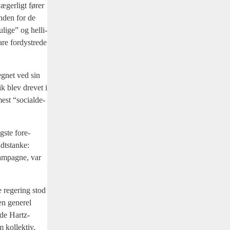
æ­ger­ligt fører
 inden for de
li­ge” og hel­li­
e for­dy­stre­de
teg­net ved sin
tik blev dre­vet i
est “soci­al­de­
g­ste fore­
dt­stan­ke:
ampag­ne, var
e rege­ring stod
 en gene­rel
­de Hartz-
 kol­lek­tiv,