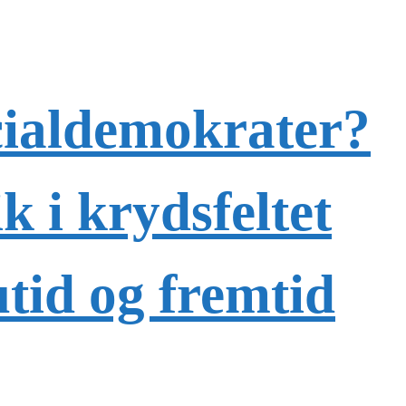
ial­demokrater?
ik i krydsfeltet
utid og fremtid