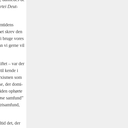
ar­tei Deut­
m­ti­dens
met skrev den
 vi bru­ge vores
n vi ger­ne vil
f­tet – var der
til ken­de i
rxis­men som
l­se, der domi­
i­den ophør­te
lø­se sam­fund”
tri­sam­fund,
ltid det, der