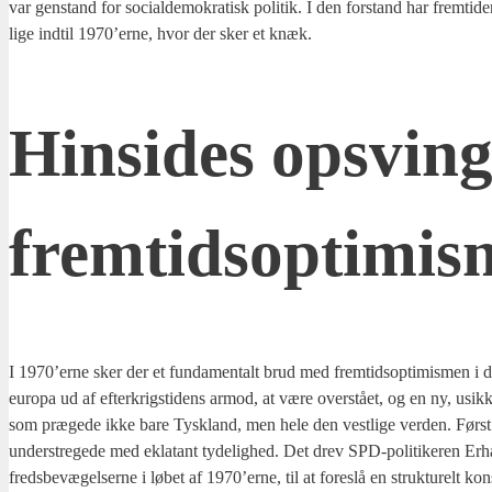
var gen­stand for soci­al­de­mo­kra­tisk poli­tik. I den for­stand har frem­ti­d
lige ind­til 1970’erne, hvor der sker et knæk.
Hin­si­des opsvin
frem­tids­op­ti­mi
I 1970’erne sker der et fun­da­men­talt brud med frem­tids­op­ti­mis­men i 
eu­ro­pa ud af efter­krig­sti­dens armod, at være over­stå­et, og en ny, usik
som præ­ge­de ikke bare Tys­kland, men hele den vest­li­ge ver­den. Førs
under­stre­ge­de med ekla­ta­nt tyde­lig­hed. Det drev SPD-poli­ti­ke­ren Erha
freds­be­væ­gel­ser­ne i løbet af 1970’erne, til at fore­slå en struk­tu­relt kon