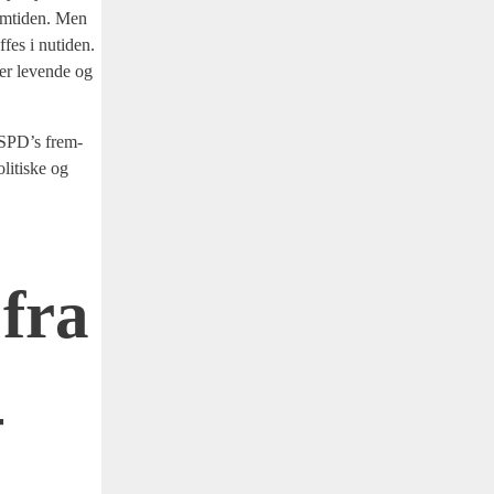
rem­ti­den. Men
­fes i nuti­den.
 er leven­de og
 i SPD’s frem­
li­ti­ske og
 fra
­