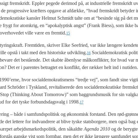
s­sigt frem­skridt. Eppler pege­de der­i­mod på, at indu­stri­el­le frem­skridt uv
ar de pro­g­res­si­ve kræf­ters opga­ve at afdæk­ke, “hvad frem­skridt bety­der
de­mo­kra­ti­ske kans­ler Hel­mut Sch­midt tal­te om at “besin­de sig på det mu
frygt for atom­krig, en “apo­ka­lyp­tisk angst” (Frank Biess), som ikke bar
 over­ho­ve­det vil­le være en fremtid.
15
ty­rings­kraft. Frem­ti­den, skri­ver Elke See­fri­ed, var ikke læn­ge­re ken­de­
l­le opstå i takt med den histo­ri­ske udvikling.
Soci­al­de­mo­kra­tisk poli­
16
 beva­re det bestå­en­de. Det skab­te åben­ly­se mål­kon­flik­ter, for hvad var m
tion? Det er i paren­tes betrag­tet en kon­flikt, der ræk­ker helt ind i nuti­den.
990’erne, hvor soci­al­de­mo­kra­tis­mens “tred­je vej”, som fandt sine vig­ti
chrö­der i Tys­kland, revi­ta­li­se­re­de den soci­al­de­mo­kra­ti­ske frem­skri
Stop (Thin­king About Tomor­row)” som bag­grunds­mu­sik for sin valg­k
­ud for det tyske for­bunds­dags­valg i 1998.
17
­ring – både i sam­fund­spo­li­tisk og øko­no­misk for­stand. Den rød-grøn­n
­de det let­te­re for ind­van­dre­re at bli­ve tyske stats­bor­ge­re, men også bag
kær­pet arbejds­mar­kedspo­li­tik, den såkald­te
Agen­da 2010
og de beryg­te
den for­stås gan­ske vist som form­bar, men det er ikke læn­ge­re sam­fun­det som