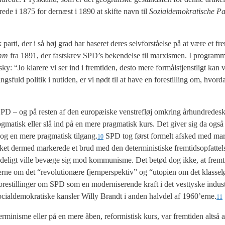
ne­re­de i 1875 for der­næst i 1890 at skif­te navn til
Sozi­al­de­mo­kra­ti­s­che P
k par­ti, der i så høj grad har base­ret deres selv­for­stå­el­se på at være et fre
amm
fra 1891, der fastskrev SPD’s beken­del­se til marxis­men. I pro­gram­
t­sky: “Jo kla­re­re vi ser ind i frem­ti­den, desto mere for­mål­stjenst­ligt kan
uld poli­tik i nuti­den, er vi nødt til at have en fore­stil­ling om, hvor­da
SPD – og på resten af den euro­pæ­i­ske ven­stre­fløj omkring århund­re­de­ski
 dog­ma­tisk eller slå ind på en mere prag­ma­tisk kurs. Det giver sig da også 
n og en mere prag­ma­tisk tilgang.
SPD tog først for­melt afsked med ma
10
ket der­med mar­ke­re­de et brud med den deter­mi­ni­sti­ske frem­tids­op­fat­te
ven­de­ligt vil­le bevæ­ge sig mod kom­mu­nis­me. Det betød dog ikke, at frem­t
er­ne om det “revo­lu­tio­næ­re fjer­n­per­spek­tiv” og “uto­pi­en om det klas­se­
o­re­stil­lin­ger om SPD som en moder­ni­se­ren­de kraft i det vest­ty­ske indu­s
oci­al­de­mo­kra­ti­ske kans­ler Wil­ly Brandt i anden halv­del af 1960’erne.
11
r­mi­nis­me eller på en mere åben, refor­mi­stisk kurs, var frem­ti­den alt­så a