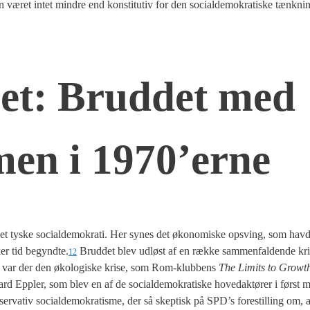
en været intet min­dre end kon­sti­tu­tiv for den soci­al­de­mo­kra­ti­ske tænk­n
­get: Brud­det med
s­men i 1970’erne
det tyske soci­al­de­mo­kra­ti. Her synes det øko­no­mi­ske opsving, som hav­
­ker tid begyndte.
Brud­det blev udløst af en ræk­ke sam­men­fal­den­de kri­s
12
t var der den øko­lo­gi­ske kri­se, som Rom-klub­bens
The Limits to Grow
rd Eppler, som blev en af de soci­al­de­mo­kra­ti­ske hove­d­ak­tø­rer i først m
­ser­va­tiv soci­al­de­mo­kra­tis­me, der så skep­tisk på SPD’s fore­stil­ling om, 