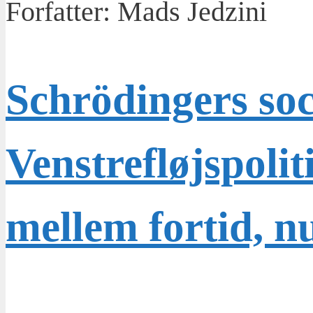
Forfatter:
Mads Jedzini
Schrödingers soc
Venstrefløjs­polit
mellem fortid, n