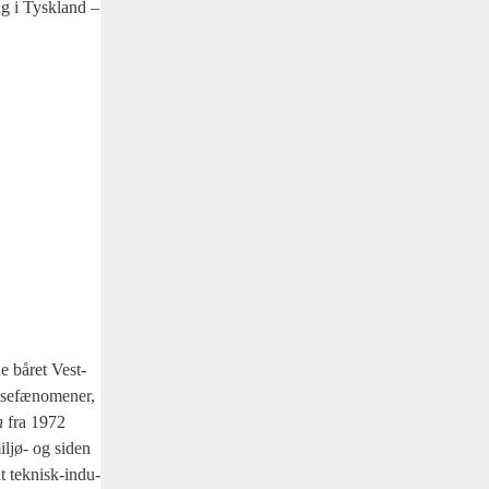
ing i Tys­kland –
de båret Vest­
e­fæ­no­me­ner,
th
fra 1972
il­jø- og siden
at tek­nisk-indu­