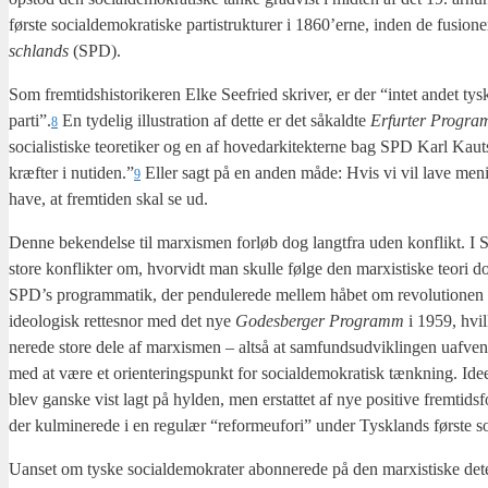
før­ste soci­al­de­mo­kra­ti­ske par­ti­struk­tu­rer i 1860’erne, inden de fusio­
schlands
(SPD).
Som frem­tids­hi­sto­ri­ke­ren Elke See­fri­ed skri­ver, er der “intet andet tys
parti”.
En tyde­lig illu­stra­tion af det­te er det såkald­te
Erfur­ter Pro­gr
8
soci­a­li­sti­ske teo­re­ti­ker og en af hove­d­ar­ki­tek­ter­ne bag SPD Karl Kau
kræf­ter i nutiden.”
Eller sagt på en anden måde: Hvis vi vil lave menings­f
9
have, at frem­ti­den skal se ud.
Den­ne beken­del­se til marxis­men for­løb dog langt­fra uden kon­flikt. I 
sto­re kon­flik­ter om, hvor­vidt man skul­le føl­ge den marxi­sti­ske teo­ri
SPD’s pro­gram­ma­tik, der pen­du­le­re­de mel­lem håbet om revo­lu­tio­ne
ide­o­lo­gisk ret­tes­nor med det nye
Godes­ber­ger Pro­gramm
i 1959, hvil­
ne­re­de sto­re dele af marxis­men – alt­så at sam­funds­ud­vik­lin­gen uaf­
med at være et ori­en­te­rings­punkt for soci­al­de­mo­kra­tisk tænk­ning. Ide­
blev gan­ske vist lagt på hyl­den, men erstat­tet af nye posi­ti­ve frem­tids­f
der kul­mi­ne­re­de i en regu­lær “refor­meu­fori” under Tys­klands før­ste s
Uan­set om tyske soci­al­de­mo­kra­ter abon­ne­re­de på den marxi­sti­ske dete