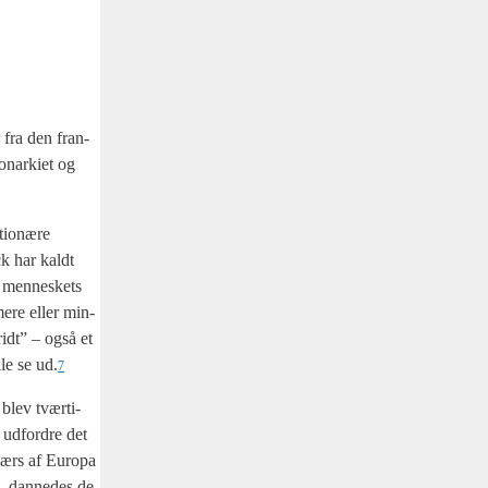
r fra den fran­
onar­ki­et og
io­næ­re
ck har kaldt
m men­ne­skets
mere eller min­
kridt” – også et
­le se ud.
7
blev tvær­ti­
 udfor­dre det
tværs af Euro­pa
l, dan­ne­des de