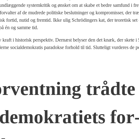
n grund­læg­gen­de system­kri­tik og ønsket om at ska­be et bed­re sam­fund i f
or­val­ter af de mud­re­de poli­ti­ske beslut­nin­ger og kom­pro­mis­ser, der træf
k for­tid, nutid og frem­tid. Ikke ulig Schrö­din­gers kat, der teo­re­tisk set
n på én og sam­me tid.
iv kraft i histo­risk per­spek­tiv. Der­næst bely­ser den det knæk, der ske­te
e soci­al­de­mo­kra­tis para­dok­se for­hold til tid. Slut­te­ligt vur­de­res de po
­vent­ning trå­d­te
­de­mo­kra­tiets for