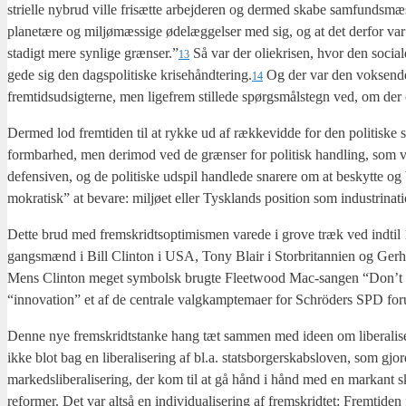
stri­el­le nybrud vil­le fri­sæt­te arbej­de­ren og der­med ska­be sam­funds­mæ
pla­ne­tæ­re og mil­jø­mæs­si­ge øde­læg­gel­ser med sig, og at det der­for v
sta­digt mere syn­li­ge grænser.”
Så var der olie­kri­sen, hvor den soci­al­
13
ge­de sig den dags­po­li­ti­ske krisehåndtering.
Og der var den vok­sen­de 
14
frem­tids­ud­sig­ter­ne, men lige­frem stil­le­de spørgs­måls­tegn ved, om der
Der­med lod frem­ti­den til at ryk­ke ud af ræk­ke­vid­de for den poli­ti­ske s
form­bar­hed, men der­i­mod ved de græn­ser for poli­tisk hand­ling, som vi
defen­si­ven, og de poli­ti­ske udspil hand­le­de sna­re­re om at beskyt­te og
mo­kra­tisk” at beva­re: mil­jø­et eller Tys­klands posi­tion som indu­stri­na­
Det­te brud med frem­skridts­op­ti­mis­men vare­de i grove træk ved ind­til 1
gangs­mænd i Bill Clin­ton i USA, Tony Blair i Stor­bri­tan­ni­en og Ger­hard S
Mens Clin­ton meget sym­bolsk brug­te Fle­etwood Mac-san­gen “Don’t 
“innova­tion” et af de cen­tra­le valg­kamp­te­ma­er for Schrö­ders SPD for
Den­ne nye frem­skridt­stan­ke hang tæt sam­men med ide­en om libe­ra­li­se
ikke blot bag en libe­ra­li­se­ring af bl.a. stats­bor­ger­skabs­lo­ven, som gjor
mar­keds­li­be­ra­li­se­ring, der kom til at gå hånd i hånd med en mar­kant s
refor­mer. Det var alt­så en indi­vi­du­a­li­se­ring af frem­skrid­tet: Frem­ti­