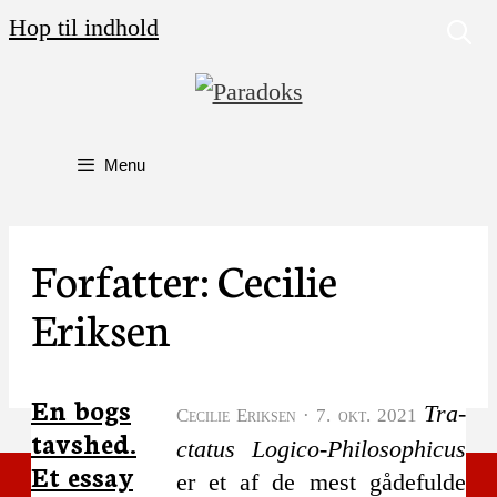
Hop til indhold
Menu
Forfatter:
Cecilie
Eriksen
En bogs
Tra­
Cecilie Eriksen
·
7. okt. 2021
tavshed.
cta­tus Logi­co-Phi­los­op­hi­cus
Et essay
er et af de mest gåde­ful­de