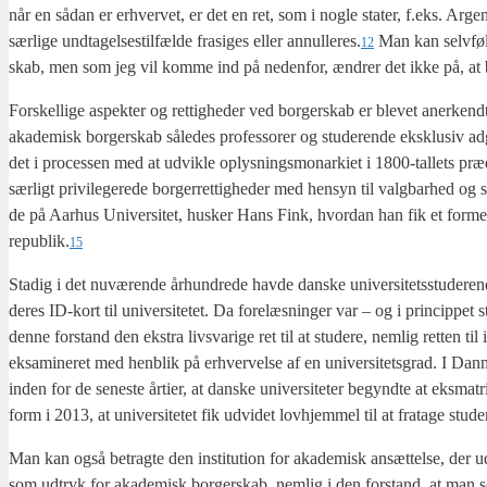
når en sådan er erhver­vet, er det en ret, som i nog­le sta­ter, f.eks. Argen
sær­li­ge und­ta­gel­ses­til­fæl­de fra­si­ges eller annulleres.
Man kan selv­føl­
12
skab, men som jeg vil kom­me ind på neden­for, ændrer det ikke på, at bor­ge
For­skel­li­ge aspek­ter og ret­tig­he­der ved bor­ger­skab er ble­vet aner­kend
aka­de­misk bor­ger­skab såle­des pro­fes­so­rer og stu­de­ren­de eks­klu­siv adgan
det i pro­ces­sen med at udvik­le oplys­nings­mo­nar­ki­et i 1800-tal­lets præ
sær­ligt pri­vil­e­ge­re­de bor­ger­ret­tig­he­der med hen­syn til valg­bar­hed og
de på Aar­hus Uni­ver­si­tet, husker Hans Fink, hvor­dan han fik et for­melt 
republik.
15
Sta­dig i det nuvæ­ren­de århund­re­de hav­de dan­ske uni­ver­si­tets­stu­de­ren­d
deres ID-kort til uni­ver­si­te­tet. Da fore­læs­nin­ger var – og i prin­cip­pet
den­ne for­stand den ekstra livsva­ri­ge ret til at stu­de­re, nem­lig ret­ten til i
eksa­mi­ne­ret med hen­blik på erhver­vel­se af en uni­ver­si­tets­grad. I D
inden for de sene­ste årti­er, at dan­ske uni­ver­si­te­ter begynd­te at eks­ma­tr
form i 2013, at uni­ver­si­te­tet fik udvi­det lov­hjem­mel til at fra­ta­ge stu­
Man kan også betrag­te den insti­tu­tion for aka­de­misk ansæt­tel­se, der udv
som udtryk for aka­de­misk bor­ger­skab, nem­lig i den for­stand, at man som 