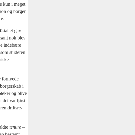
des kun i meget
tion og bor­ger­
re.
0-tal­let gav
s­sant nok blev
de inde­bæ­re
 som stu­de­ren­
mi­ske
 for­ny­e­de
 bor­ger­skab i
o­te­ker og bli­ve
n det var først
rem­drifts­re­
ald­te
tenu­re
–
i en bestemt