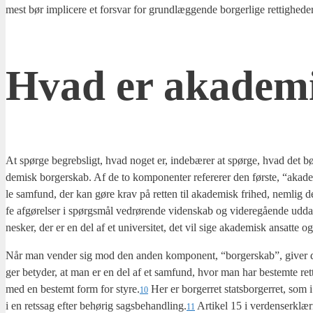
mest bør impli­ce­re et for­svar for grund­læg­gen­de bor­ger­li­ge ret­tig­he­der
Hvad er aka­de­m
At spør­ge begrebs­ligt, hvad noget er, inde­bæ­rer at spør­ge, hvad det b
de­misk bor­ger­skab. Af de to kom­po­nen­ter refe­re­rer den før­ste, “aka­de
le sam­fund, der kan gøre krav på ret­ten til aka­de­misk fri­hed, nem­lig den 
fe afgø­rel­ser i spørgs­mål ved­rø­ren­de viden­skab og vide­re­gå­en­de udda
ne­sker, der er en del af et uni­ver­si­tet, det vil sige aka­de­misk ansat­te og
Når man ven­der sig mod den anden kom­po­nent, “bor­ger­skab”, giver den­n
ger bety­der, at man er en del af et sam­fund, hvor man har bestem­te ret­t
med en bestemt form for styre.
Her er bor­ger­ret stats­bor­ger­ret, so
10
i en rets­sag efter behø­rig sagsbehandling.
Arti­kel 15 i ver­den­ser­klæ­
11