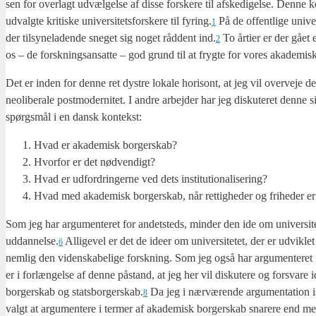
sen for over­lagt udvæl­gel­se af dis­se for­ske­re til afske­di­gel­se. Den­n
udvalg­te kri­ti­ske uni­ver­si­tets­for­ske­re til fyring.
På de offent­li­ge uni­ver
1
der til­sy­ne­la­den­de sne­get sig noget råd­dent ind.
To årti­er er der gået e
2
os – de forsk­nings­an­sat­te – god grund til at fryg­te for vores aka­de­mi­sk
Det er inden for den­ne ret dystre loka­le hori­sont, at jeg vil over­ve­je
neoli­be­ra­le post­mo­der­ni­tet. I andre arbej­der har jeg dis­ku­te­ret den­ne
spørgs­mål i en dansk kon­tekst:
Hvad er aka­de­misk bor­ger­skab?
Hvor­for er det nød­ven­digt?
Hvad er udfor­drin­ger­ne ved dets insti­tu­tio­na­li­se­ring?
Hvad med aka­de­misk bor­ger­skab, når ret­tig­he­der og fri­he­der er
Som jeg har argu­men­te­ret for andet­steds, min­der den ide om uni­ver­si­te­
uddannelse.
Alli­ge­vel er det de ide­er om uni­ver­si­te­tet, der er udvik­let i 
6
nem­lig den viden­ska­be­li­ge forsk­ning. Som jeg også har argu­men­te­ret 
er i for­læn­gel­se af den­ne påstand, at jeg her vil dis­ku­te­re og for­sv
bor­ger­skab og statsborgerskab.
Da jeg i nær­væ­ren­de argu­men­ta­tion is
8
valgt at argu­men­te­re i ter­mer af aka­de­misk bor­ger­skab sna­re­re end m