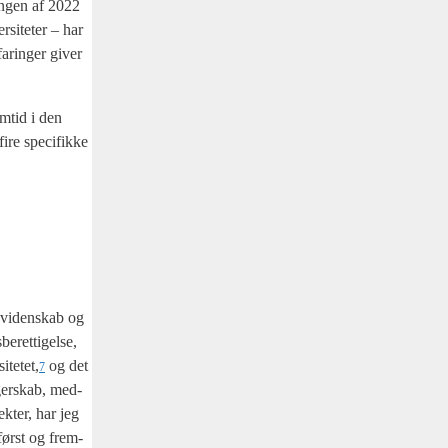
gan­gen af 2022
­si­te­ter – har
fa­ring­er giver
m­tid i den
re spe­ci­fik­ke
af viden­skab og
e­ret­ti­gel­se,
itetet,
og det
7
­ger­skab, med­
ek­ter, har jeg
 først og frem­