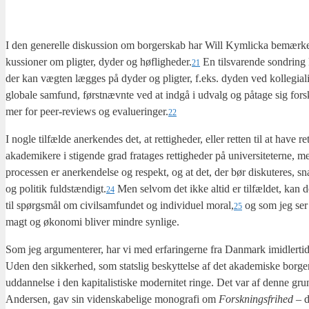
I den gene­rel­le dis­kus­sion om bor­ger­skab har Will Kym­li­cka bemær­ket en 
kus­sio­ner om plig­ter, dyder og høfligheder.
En til­sva­ren­de son­dring
21
der kan væg­ten læg­ges på dyder og plig­ter, f.eks. dyden ved kol­le­gi­a­li­tet
glo­ba­le sam­fund, først­nævn­te ved at ind­gå i udvalg og påta­ge sig for­skel­l
mer for peer-reviews og evalueringer.
22
I nog­le til­fæl­de aner­ken­des det, at ret­tig­he­der, eller ret­ten til at ha
aka­de­mi­ke­re i sti­gen­de grad fra­ta­ges ret­tig­he­der på uni­ver­si­te­ter­n
pro­ces­sen er aner­ken­del­se og respekt, og at det, der bør dis­ku­te­res, sn
og poli­tik fuldstændigt.
Men selv­om det ikke altid er til­fæl­det, kan de
24
til spørgs­mål om civil­sam­fun­det og indi­vi­du­el moral,
og som jeg ser d
25
magt og øko­no­mi bli­ver min­dre syn­li­ge.
Som jeg argu­men­te­rer, har vi med erfa­rin­ger­ne fra Dan­mark imid­ler­tid 
Uden den sik­ker­hed, som stats­lig beskyt­tel­se af det aka­de­mi­ske bor­ger­
uddan­nel­se i den kapi­ta­li­sti­ske moder­ni­tet rin­ge. Det var af den­ne gr
Ander­sen, gav sin viden­ska­be­li­ge mono­gra­fi om
Forsk­nings­fri­hed
– d