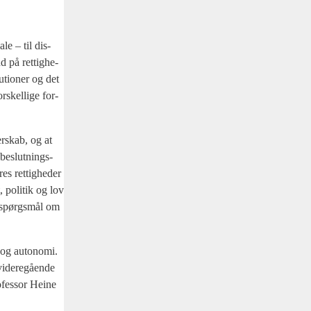
­le – til dis­
 på ret­tig­he­
u­tio­ner og det
­skel­li­ge for­
er­skab, og at
i beslut­nings­
res ret­tig­he­der
, poli­tik og lov
e spørgs­mål om
 og auto­no­mi.
ide­re­gå­en­de
­fes­sor Hei­ne