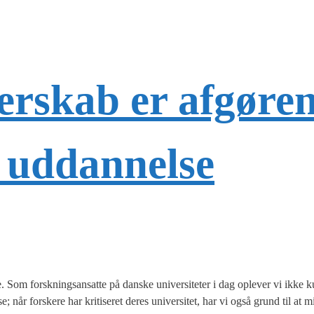
rskab er afgøre
g uddannelse
e. Som forsk­nings­an­sat­te på dan­ske uni­ver­si­te­ter i dag ople­ver vi ikke k
når for­ske­re har kri­ti­se­ret deres uni­ver­si­tet, har vi også grund til at 