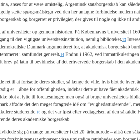
­ti­na, anses for at være umi­ste­lig. Argen­tinsk stats­bor­ger­skab kan såle­
ge­lig sæt­te spørgs­måls­tegn ved den her antag­ne for­bin­del­se mel­lem na
r­skab og bor­ger­ret er pri­vil­e­gi­er, der gives til nog­le og ikke til and
t af uni­ver­si­te­ter op gen­nem histo­ri­en. På Køben­havns Uni­ver­si­tet i 160
g til den vig­tig­ste uni­ver­si­tet­sin­sti­tu­tion, nem­lig biblioteket.
Inter­e
13
­de­mo­kra­ti­ske Dan­mark argu­men­te­ret for, at aka­de­misk bor­ger­skab bur­
 stem­me­ret i sam­fun­det generelt.
End­nu i 1962, ved imma­tri­ku­le­rin­gen
14
brev på lat­in til bevid­nel­se af det erhver­ve­de bor­ger­skab i den aka­de­
e ret til at fort­sæt­te deres stu­di­er, så læn­ge de vil­le, hvis blot de hvert år
 sta­dig er – åbne for offent­lig­he­den, inde­bar det­te at have fået aka­de­misk
kke blot at lyt­te til fore­læs­nin­ger, men også at bru­ge uni­ver­si­te­tets bibli­
an­mark affød­te det den meget forag­te­de idé om “evig­heds­stu­de­ren­de”, me
i­ku­le­re studerende,
og det var først efter ved­ta­gel­sen af den såkald­te F
16
de­ren­de deres aka­de­mi­ske bor­ger­skab.
ik­le­de sig på man­ge uni­ver­si­te­ter i det 20. århund­re­de – alt­så den såk
forsk­nings­an­sat erhver­ver vis­se umi­ste­li­ge ret­tig­he­der som bor­ger 