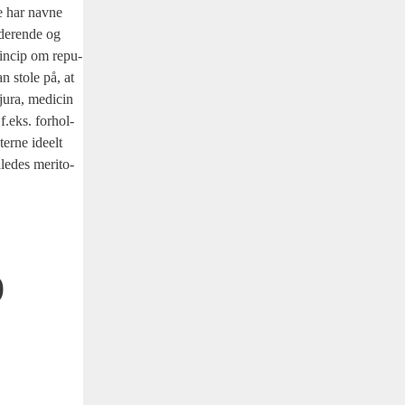
re har nav­ne
de­ren­de og
rin­cip om repu­
an sto­le på, at
f jura, medi­cin
 f.eks. for­hol­
er­ne ide­elt
åle­des meri­to­
b