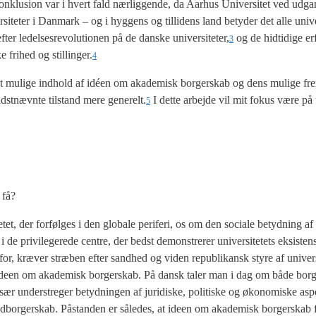
e kon­klu­sion var i hvert fald nær­lig­gen­de, da Aar­hus Uni­ver­si­tet ved ud
­si­te­ter i Dan­mark – og i hyg­gens og til­li­dens land bety­der det alle uni­ver
fter ledel­ses­re­vo­lu­tio­nen på de dan­ske universiteter,
og de hid­ti­di­ge er
3
e fri­hed og stillinger.
4
 det muli­ge ind­hold af idéen om aka­de­misk bor­ger­skab og dens muli­ge fre
 sidst­nævn­te til­stand mere generelt.
I det­te arbej­de vil mit fokus være på fi
5
 få?
tet, der for­føl­ges i den glo­ba­le peri­fe­ri, os om den soci­a­le betyd­ning 
de pri­vil­e­ge­re­de cen­tre, der bedst demon­stre­rer uni­ver­si­te­tets eksi­stens­b
for, kræ­ver stræ­ben efter sand­hed og viden repu­bli­kansk sty­re af univers
a­re ide­en om aka­de­misk bor­ger­skab. På dansk taler man i dag om både bor
ær under­stre­ger betyd­nin­gen af juri­di­ske, poli­ti­ske og øko­no­mi­ske asp
ed­bor­ger­skab. Påstan­den er såle­des, at ide­en om aka­de­misk bor­ger­skab