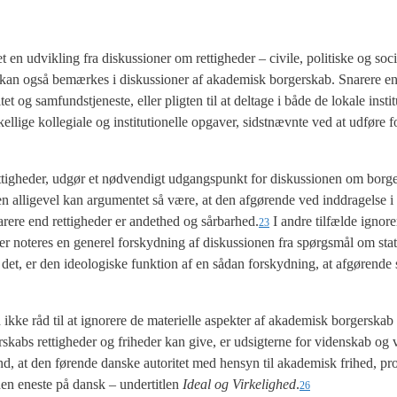
udvik­ling fra dis­kus­sio­ner om ret­tig­he­der – civi­le, poli­ti­ske og soci­a
 kan også bemær­kes i dis­kus­sio­ner af aka­de­misk bor­ger­skab. Sna­re­re end
 og sam­fund­stje­ne­ste, eller plig­ten til at del­ta­ge i både de loka­le insti­t
i­ge kol­le­gi­a­le og insti­tu­tio­nel­le opga­ver, sidst­nævn­te ved at udfø­re for
ve ret­tig­he­der, udgør et nød­ven­digt udgangs­punkt for dis­kus­sio­nen om bor­g
e, men alli­ge­vel kan argu­men­tet så være, at den afgø­ren­de ved ind­dra­gel­se 
a­re­re end ret­tig­he­der er andet­hed og sårbarhed.
I andre til­fæl­de igno­re­
23
r note­res en gene­rel for­skyd­ning af dis­kus­sio­nen fra spørgs­mål om stat
et, er den ide­o­lo­gi­ske funk­tion af en sådan for­skyd­ning, at afgø­ren­d
ikke råd til at igno­re­re de mate­ri­el­le aspek­ter af aka­de­misk bor­ger­skab
skabs ret­tig­he­der og fri­he­der kan give, er udsig­ter­ne for viden­skab og v
und, at den før­en­de dan­ske auto­ri­tet med hen­syn til aka­de­misk fri­hed, pro
en ene­ste på dansk – under­tit­len
Ide­al og Vir­ke­lig­hed
.
26