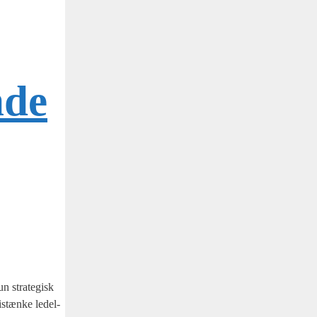
nde
un stra­te­gisk
mistæn­ke ledel­