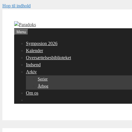
Hop til indhold
Menu
Symposion 2026
Kalender
Oversættelsesbiblioteket
Indsend
Arkiv
Serier
Årbog
Om os