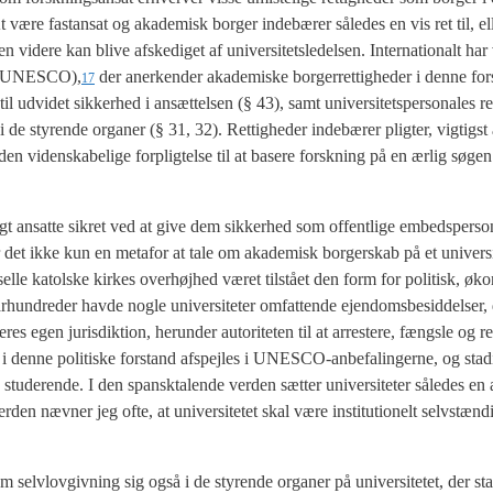
t være fastan­sat og aka­de­misk bor­ger inde­bæ­rer såle­des en vis ret til, e
vide­re kan bli­ve afske­di­get af uni­ver­si­tets­le­del­sen. Inter­na­tio­nalt ha
tur (UNESCO),
der aner­ken­der aka­de­mi­ske bor­ger­ret­tig­he­der i den­ne for
17
udvi­det sik­ker­hed i ansæt­tel­sen (§ 43), samt uni­ver­si­tets­per­so­na­les ret 
r i de sty­ren­de orga­ner (§ 31, 32). Ret­tig­he­der inde­bæ­rer plig­ter, vig­tigst 
n viden­ska­be­li­ge for­plig­tel­se til at base­re forsk­ning på en ærlig søge
e­ligt ansat­te sik­ret ved at give dem sik­ker­hed som offent­li­ge embeds­per­so­
er det ikke kun en meta­for at tale om aka­de­misk bor­ger­skab på et uni­ver­si­
sel­le katol­ske kir­kes over­højhed været til­stå­et den form for poli­tisk, øk
und­re­der hav­de nog­le uni­ver­si­te­ter omfat­ten­de ejen­doms­be­sid­del­ser, 
s egen juris­dik­tion, her­un­der auto­ri­te­ten til at arre­ste­re, fængs­le og ret
i den­ne poli­ti­ske for­stand afspej­les i UNESCO-anbe­fa­lin­ger­ne, og sta­
stu­de­ren­de. I den spansk­ta­len­de ver­den sæt­ter uni­ver­si­te­ter såle­des en
r­den næv­ner jeg ofte, at uni­ver­si­te­tet skal være insti­tu­tio­nelt selv­stæn­di
m selv­lov­giv­ning sig også i de sty­ren­de orga­ner på uni­ver­si­te­tet, der st