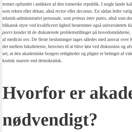
ter­mer opfun­det i antik­ken af den romer­ske repu­blik. I nog­le lan­de kal­d
som rek­tor eller dekan, alt­så
rector
eller
deca­nus
. En sådan leder væl­ge
tek­nisk-admi­ni­stra­tivt per­so­na­le, som
pri­mus inter pares
, alt­så som de
bli­kansk sty­re ved kva­li­fi­ce­ret lig­hed bestem­mer også uni­ver­si­te­tets 
peers
ken­der til de dis­ku­te­re­de pro­blem­stil­lin­ger på hoved­om­rå­der­ne, of
af medi­cin osv. De fle­ste beslut­nin­ger tages såle­des med ansvar over for fag
det mel­lem faku­l­te­ter­ne, hen­vi­ses til at bli­ve løst ved dis­kus­sion og af
set, at den aka­de­mi­ske bor­gers ret­tig­he­der og plig­ter er betin­get af vid
kra­tisk sna­re­re end demo­kra­tisk.
Hvor­for er aka­d
nød­ven­digt?