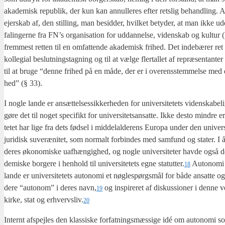
aka­de­misk repu­blik, der kun kan annul­le­res efter rets­lig behand­ling. A
ejer­skab af, den stil­ling, man besid­der, hvil­ket bety­der, at man ikke uden 
fa­lin­ger­ne fra FN’s orga­ni­sa­tion for uddan­nel­se, viden­skab og kul­
frem­mest ret­ten til en omfat­ten­de aka­de­misk fri­hed. Det inde­bæ­rer ret til 
kol­le­gi­al beslut­nings­tag­ning og til at væl­ge fler­tal­let af repræ­sen­tan­te
til at bru­ge “den­ne fri­hed på en måde, der er i over­ens­stem­mel­se med de
hed” (§ 33).
I nog­le lan­de er ansæt­tel­ses­sik­ker­he­den for uni­ver­si­te­tets viden­ska­b
gøre det til noget spe­ci­fikt for uni­ver­si­tetsan­sat­te. Ikke desto min­dre 
te­tet har lige fra dets fød­sel i mid­delal­de­rens Euro­pa under den uni­ver­
juri­disk suveræ­ni­tet, som nor­malt for­bin­des med sam­fund og sta­ter. I årh
deres øko­no­mi­ske uaf­hæn­gig­hed, og nog­le uni­ver­si­te­ter hav­de også dere
de­mi­ske bor­ge­re i hen­hold til uni­ver­si­te­tets egne statutter.
Auto­no­mi 
18
lan­de er uni­ver­si­te­tets auto­no­mi et nøg­lespørgs­mål for både ansat­te og 
de­re “auto­nom” i deres navn,
og inspi­re­ret af dis­kus­sio­ner i den­ne ve
19
kir­ke, stat og erhvervsliv.
20
Inter­nt afspej­les den klas­si­ske for­fat­nings­mæs­si­ge idé om auto­no­mi so