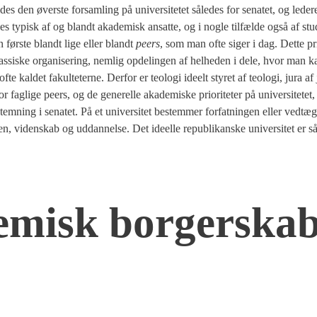
es den øver­ste for­sam­ling på uni­ver­si­te­tet såle­des for sena­tet, og lede­
s typisk af og blandt aka­de­misk ansat­te, og i nog­le til­fæl­de også af stu­
n før­ste blandt lige eller blandt
peers
, som man ofte siger i dag. Det­te p
klas­si­ske orga­ni­se­ring, nem­lig opde­lin­gen af hel­he­den i dele, hvor man k
te kal­det faku­l­te­ter­ne. Der­for er teo­lo­gi ide­elt sty­ret af teo­lo­gi, jura a
­li­ge peers, og de gene­rel­le aka­de­mi­ske pri­o­ri­te­ter på uni­ver­si­te­tet,
stem­ning i sena­tet. På et uni­ver­si­tet bestem­mer for­fat­nin­gen eller vedtæg­t
en, viden­skab og uddan­nel­se. Det ide­el­le repu­bli­kan­ske uni­ver­si­tet er s
e­misk bor­ger­ska