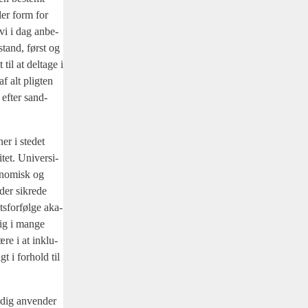
ller form for
r vi i dag anbe­
­stand, først og
til at del­ta­ge i
af alt plig­ten
n efter sand­
ner i ste­det
tet. Uni­ver­si­
o­no­misk og
der sik­re­de
s­for­føl­ge aka­
dig i man­ge
 ære i at inklu­
gt i for­hold til
a­dig anven­der