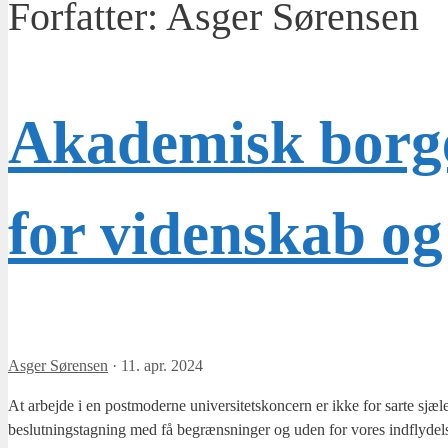
Forfatter:
Asger Sørensen
Akademisk borge
for videnskab o
Asger Sørensen
·
11. apr. 2024
At arbej­de i en post­mo­der­ne uni­ver­si­tets­kon­cern er ikke for sar­te sjæ­l
beslut­nings­tag­ning med få begræns­nin­ger og uden for vores ind­fly­del­se; 