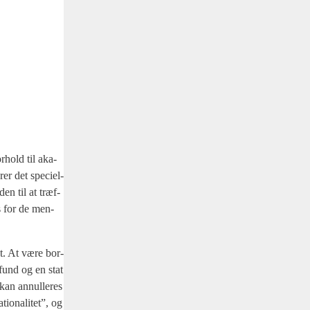
r­hold til aka­
er det spe­ci­el­
den til at træf­
es for de men­
gt. At være bor­
­fund og en stat
kan annul­le­res
io­na­li­tet”, og