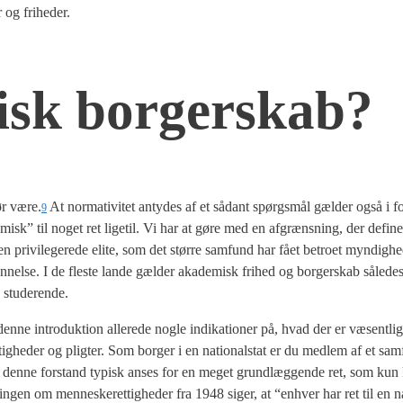
 og fri­he­der.
isk bor­ger­skab?
ør være.
At nor­ma­ti­vi­tet anty­des af et sådant spørgs­mål gæl­der også i fo
9
­misk” til noget ret lige­til. Vi har at gøre med en afgræns­ning, der defi­ne­r
pri­vil­e­ge­re­de eli­te, som det stør­re sam­fund har fået betro­et myn­dig­he­
n­nel­se. I de fle­ste lan­de gæl­der aka­de­misk fri­hed og bor­ger­skab såle­d
 stu­de­ren­de.
e intro­duk­tion alle­re­de nog­le indi­ka­tio­ner på, hvad der er væsent­li
ig­he­der og plig­ter. Som bor­ger i en natio­nal­stat er du med­lem af et sam
m i den­ne for­stand typisk anses for en meget grund­læg­gen­de ret, som kun 
rin­gen om men­ne­ske­ret­tig­he­der fra 1948 siger, at “enhver har ret til en nat