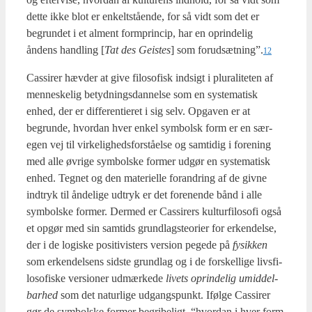
det­te ikke blot er enkelt­stå­en­de, for så vidt som det er
begrun­det i et alment form­prin­cip, har en oprin­de­lig
åndens hand­ling [
Tat des Gei­stes
] som forudsætning”.
12
Cas­si­rer hæv­der at give filo­so­fisk ind­sigt i plu­ra­li­te­ten af
men­ne­ske­lig betyd­nings­dan­nel­se som en syste­ma­tisk
enhed, der er dif­fe­ren­ti­e­ret i sig selv. Opga­ven er at
begrun­de, hvor­dan hver enkel sym­bolsk form er en sær­
egen vej til vir­ke­lig­heds­for­stå­el­se og sam­ti­dig i for­e­ning
med alle øvri­ge sym­bol­ske for­mer udgør en syste­ma­tisk
enhed. Teg­net og den mate­ri­el­le for­an­dring af de giv­ne
ind­tryk til ånde­li­ge udtryk er det for­e­nen­de bånd i alle
sym­bol­ske for­mer. Der­med er Cas­si­rers kul­tur­fi­lo­so­fi også
et opgør med sin sam­tids grund­lagste­o­ri­er for erken­del­se,
der i de logi­ske posi­ti­vi­sters ver­sion pege­de på
fysik­ken
som erken­del­sens sid­ste grund­lag og i de for­skel­li­ge livs­fi­
lo­so­fi­ske ver­sio­ner udmær­ke­de
livets oprin­de­lig umid­del­
bar­hed
som det natur­li­ge udgangs­punkt. Iføl­ge Cas­si­rer
gør de sym­bol­ske for­mer begri­be­ligt, “hvor­dan i hver form