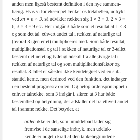
anden men lige­så bestemt defi­ni­tion i den nye sam­men­
hæng. Hvis vi for eksem­pel tæn­ker os tre­ta­bel­len, udtrykt
ved
xn = n × 3
, så udvik­ler ræk­ken sig 1 × 3 = 3, 2 × 3 =
6, 3 × 3 = 9 etc. Her ind­går 3 både som et resul­tat af 1 × 3
og som det tal, ethvert andet tal i ræk­ken af natur­li­ge tal
(hvoraf 3 igen er et) mul­ti­pli­ce­res med. Som både resul­tat,
mul­ti­pli­ka­tions­tal og tal i ræk­ken af natur­li­ge tal er 3‑tallet
bestemt defi­ne­ret og tyde­ligt adskilt fra alle øvri­ge tal i
ræk­ken af natur­li­ge tal og som mul­ti­pli­ka­tions­fak­tor og
resul­tat. 3‑tallet er såle­des ikke ken­de­teg­net ved en sub­
stan­ti­el ker­ne, men der­i­mod ved den funk­tion, det ind­ta­ger
i en bestemt pro­gres­siv orden. Og net­op ordensprin­cip­pet i
enhver tal­ræk­ke, som 3 ind­går i, sik­rer, at 3 har både
bestemt­hed og betyd­ning, der adskil­ler det fra ethvert andet
tal i sam­me ræk­ke. Det bety­der, at
orden
ikke er det, som umid­del­bart lader sig
frem­vi­se i de san­se­li­ge ind­tryk, men ude­luk­
ken­de er noget i kraft af den tan­ke­be­grun­de­de