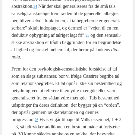
abstraktion.
Når der skal gene­ra­li­se­res fra de små tals
24
san­se­ligt-ansku­e­li­ge frem­træ­den til de gene­rel­le tal­be­gre­
ber, bli­ver sel­ve “funk­tio­nen, at tal­be­gre­ber­ne er gene­ra­li­
ser­ba­re” skjult ind­op­ta­get, og der­med er “vej­en til en ren
deduk­tiv opbyg­ning af tal­ri­get lagt fri”,
og den sensu­a­li­
25
sti­ske abstrak­tion er trå­dt i bag­grun­den for en begrun­del­se
af lig­hed og for­skel mel­lem tal, der beror på tan­kens
dia­
noia
.
Frem for den psy­ko­lo­gisk-sensu­a­li­sti­ske for­stå­el­se af tal
som en slags sub­stan­ser, bør vi iføl­ge Cas­si­rer begri­be tal
som rela­tions­be­gre­ber. Et tal opnår ikke sin bestemt­hed og
betyd­ning ved at refe­re­re til en ydre mæng­de eller være
gene­ra­li­se­ret fra en sådan ydre mæng­de. Tals bestemt­hed
udsprin­ger fra deres defi­ni­tion, der byg­ger på en “orden”,
der opstår gen­nem ræk­ke­re­la­tio­nen og den­nes
progression.
Hvis vi går til­ba­ge til Mills eksem­pel, 1 + 2
26
= 3, så udtryk­ker addi­tio­nen en bestemt måde at fort­sæt­te
på. Vi kun­ne såle­des tæn­ke os en ræk­ke, der begynd­te