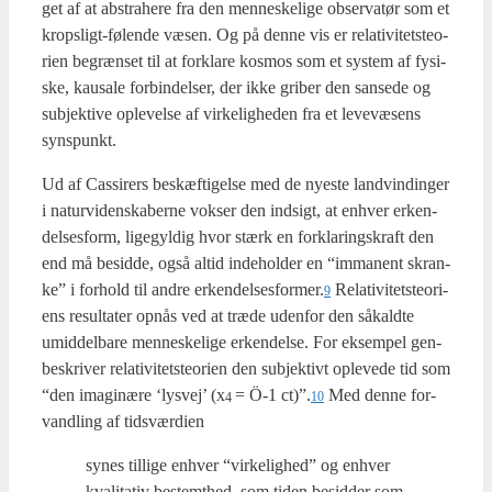
get af at abstra­he­re fra den men­ne­ske­li­ge obser­va­tør som et
kro­p­s­ligt-følen­de væsen. Og på den­ne vis er rela­ti­vi­tet­ste­o­
ri­en begræn­set til at for­kla­re kos­mos som et system af fysi­
ske, kaus­a­le for­bin­del­ser, der ikke gri­ber den san­se­de og
sub­jek­ti­ve ople­vel­se af vir­ke­lig­he­den fra et leve­væ­sens
syns­punkt.
Ud af Cas­si­rers beskæf­ti­gel­se med de nye­ste land­vin­din­ger
i natur­vi­den­ska­ber­ne vok­ser den ind­sigt, at enhver erken­
del­ses­form, lige­gyl­dig hvor stærk en for­kla­rings­kraft den
end må besid­de, også altid inde­hol­der en “imma­nent skran­
ke” i for­hold til andre erkendelsesformer.
Rela­ti­vi­tet­ste­o­ri­
9
ens resul­ta­ter opnås ved at træ­de uden­for den såkald­te
umid­del­ba­re men­ne­ske­li­ge erken­del­se. For eksem­pel gen­
be­skri­ver rela­ti­vi­tet­ste­o­ri­en den sub­jek­tivt ople­ve­de tid som
“den imag­i­næ­re ‘lys­vej’ (x
= Ö‑1 ct)”.
Med den­ne for­
10
4
vand­ling af tids­vær­di­en
synes til­li­ge enhver “vir­ke­lig­hed” og enhver
kva­li­ta­tiv bestemt­hed, som tiden besid­der som