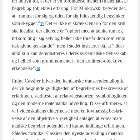
rer udtryk for, at der er en for­bin­del­se mel­lem (mate­ma­tisk)
begreb og (objek­tiv) erfa­ring. For Min­kowski bety­der det,
at “rum­met for sig og tiden for sig fuld­stæn­dig hen­syn­ker
som skygger.”
Det er ikke et skræks­ce­na­rio for den kri­ti­
39
ske ide­a­list, der alle­re­de er “ophørt med at tæn­ke rum og
tid som ting i sig selv og hel­ler ikke for­står dem som empi­
risk giv­ne gen­stan­de”, men i ste­det insi­ste­rer på, at “ide­er
altid kun kan demon­stre­res i deres syste­ma­ti­ske fæl­les­skab
og hel­hed som grund­mo­men­ter i den kon­kre­te-objek­ti­ve
erkendelse”.
40
Iføl­ge Cas­si­rer bli­ver den kan­ti­an­ske trans­cen­den­tal­lo­gik,
der vil begrun­de gyl­dig­he­den af begre­ber­nes beskri­vel­se af
erfa­rin­gen, stad­fæ­stet af rela­ti­vi­tet­ste­o­ri­en, sym­bol­lo­gik­ken
og den moder­ne mate­ma­tiks udvik­ling. Dis­se affir­me­rer, at
vi i viden­ska­bens til­nær­mel­se mod en lov­mæs­sig beskri­
vel­se af den objek­ti­ve vir­ke­lig­hed anta­ger, at vores mate­
ma­ti­ske begre­ber poten­ti­elt vil kun­ne ind­fan­ge erfa­rin­gen.
Såle­des for­tol­ker Cas­si­rer den nye­ste udvik­ling i mate­ma­