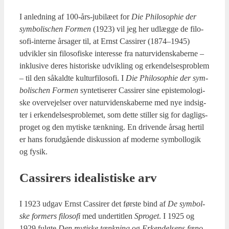
I anled­ning af 100-års-jubilæ­et for
Die Phi­los­op­hie der
sym­bo­li­s­chen For­men
(1923) vil jeg her udlæg­ge de filo­
so­fi-inter­ne årsa­ger til, at Ernst Cas­si­rer (1874–1945)
udvik­ler sin filo­so­fi­ske inte­res­se fra natur­vi­den­ska­ber­ne –
inklu­si­ve deres histo­ri­ske udvik­ling og erken­del­ses­pro­blem
– til den såkald­te kul­tur­fi­lo­so­fi. I
Die Phi­los­op­hie der sym­
bo­li­s­chen For­men
syn­te­ti­se­rer Cas­si­rer sine epi­ste­mo­lo­gi­
ske over­vej­el­ser over natur­vi­den­ska­ber­ne med nye ind­sig­
ter i erken­del­ses­pro­ble­met, som det­te stil­ler sig for dag­ligs­
pro­get og den myti­ske tænk­ning. En dri­ven­de årsag her­til
er hans for­ud­gå­en­de dis­kus­sion af moder­ne sym­bol­lo­gik
og fysik.
Cas­si­rers ide­a­li­sti­ske arv
I 1923 udgav Ernst Cas­si­rer det før­ste bind af
De sym­bol­
ske for­mers filo­so­fi
med under­tit­len
Spro­get
. I 1925 og
1929 fulg­te
Den myti­ske tænk­ning
og
Erken­del­sens fæno­