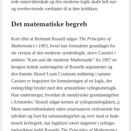
re­de natur­vi­den­skab og den moder­ne logik skabt helt nye
og over­be­vi­sen­de værk­tø­jer til at føre kri­tik­ken.
Det mate­ma­ti­ske begreb
Kort efter at Ber­trand Rus­sell udgav
The Prin­cip­les of
Mat­he­ma­ti­cs
i 1903, hvori han for­mu­le­rer grund­la­get for
sin ver­sion af den moder­ne sym­bol­lo­gik, skrev Cas­si­rer i
artik­len “Kant und die moder­ne Mat­he­ma­tik” fra 1907 en
læn­ge­re kri­tisk under­sø­gel­se af Rus­sells argu­men­ter og
den fran­ske filo­sof Lou­is Cou­tu­rats ind­fø­ring i sam­me.
Cas­si­rer er begej­stret for for­mu­le­rin­gen af en logik, der
ende­gyl­digt bry­der med den ari­sto­te­li­ske syl­lo­gis­me­lo­gik.
Han under­stre­ger, hvor­dan de meta­fy­si­ske grund­an­ta­gel­ser
i Ari­sto­te­les’ filo­so­fi udgør ker­nen af syllogismelogikken.
18
Mens natur­vi­den­ska­ben siden renæs­san­cen ved­va­ren­de har
udvik­let sig bort fra sub­stans­be­gre­bet og over mod et funk­
tio­nelt lov­be­greb, har logik­ken været stag­ne­ret i syl­lo­gis­
me­lo­gik­ken ind­til Rus­sells
The Prin­cip­les of Mat­he­ma­ti­cs