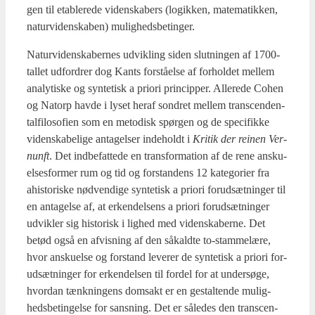
gen til etab­le­re­de viden­ska­bers (logik­ken, mate­ma­tik­ken,
natur­vi­den­ska­ben) mulig­heds­be­tin­ger.
Natur­vi­den­ska­ber­nes udvik­ling siden slut­nin­gen af 1700-
tal­let udfor­drer dog Kants for­stå­el­se af for­hol­det mel­lem
ana­ly­ti­ske og syn­te­tisk a pri­o­ri prin­cip­per. Alle­re­de Cohen
og Natorp hav­de i lyset her­af son­dret mel­lem trans­cen­den­
tal­fi­lo­so­fi­en som en meto­disk spør­gen og de spe­ci­fik­ke
viden­ska­be­li­ge anta­gel­ser inde­holdt i
Kri­tik der rei­nen Ver­
nunft
. Det ind­be­fat­te­de en trans­for­ma­tion af de rene ansku­
el­ses­for­mer rum og tid og for­stan­dens 12 kate­go­ri­er fra
ahi­sto­ri­ske nød­ven­di­ge syn­te­tisk a pri­o­ri for­ud­sæt­nin­ger til
en anta­gel­se af, at erken­del­sens a pri­o­ri for­ud­sæt­nin­ger
udvik­ler sig histo­risk i lig­hed med viden­ska­ber­ne. Det
betød også en afvis­ning af den såkald­te to-stam­me­læ­re,
hvor ansku­el­se og for­stand leve­rer de syn­te­tisk a pri­o­ri for­
ud­sæt­nin­ger for erken­del­sen til for­del for at under­sø­ge,
hvor­dan tænk­nin­gens domsakt er en gestal­ten­de mulig­
heds­be­tin­gel­se for sans­ning. Det er såle­des den trans­cen­