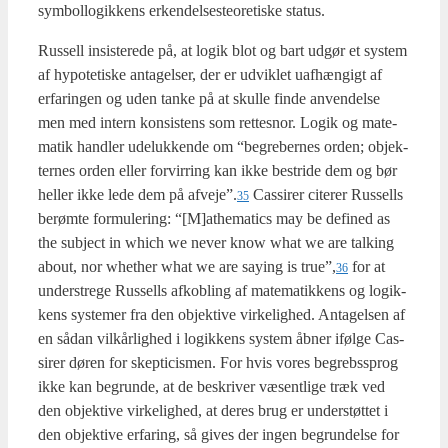
sym­bol­lo­gik­kens erken­del­ses­te­o­re­ti­ske sta­tus.
Rus­sell insi­ste­re­de på, at logik blot og bart udgør et system
af hypo­te­ti­ske anta­gel­ser, der er udvik­let uaf­hæn­gigt af
erfa­rin­gen og uden tan­ke på at skul­le fin­de anven­del­se
men med intern kon­si­stens som ret­tes­nor. Logik og mate­
ma­tik hand­ler ude­luk­ken­de om “begre­ber­nes orden; objek­
ter­nes orden eller for­vir­ring kan ikke bestri­de dem og bør
hel­ler ikke lede dem på afveje”.
Cas­si­rer cite­rer Rus­sells
35
berøm­te for­mu­le­ring: “[M]athematics may be defi­ned as
the sub­ject in which we never know what we are tal­king
about, nor whet­her what we are saying is true”,
for at
36
under­stre­ge Rus­sells afkob­ling af mate­ma­tik­kens og logik­
kens syste­mer fra den objek­ti­ve vir­ke­lig­hed. Anta­gel­sen af
en sådan vil­kår­lig­hed i logik­kens system åbner iføl­ge Cas­
si­rer døren for skep­ti­cis­men. For hvis vores begrebs­sprog
ikke kan begrun­de, at de beskri­ver væsent­li­ge træk ved
den objek­ti­ve vir­ke­lig­hed, at deres brug er under­støt­tet i
den objek­ti­ve erfa­ring, så gives der ingen begrun­del­se for