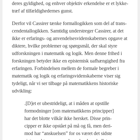
deres gyl­dig­hed, og enhver objek­tiv erken­del­se er et lyk­ke­
træf af til­fæl­dig­he­der­nes gun­st.
Der­for vil Cas­si­rer tæn­ke for­mal­lo­gik­ken som del af trans­
cen­den­tal­lo­gik­ken. Sam­ti­dig under­stre­ger Cas­si­rer, at det
ikke er erfa­rings- og anven­del­ses­vi­den­ska­ber­nes opga­ve at
dik­te­re, hvil­ke pro­ble­mer og spørgs­mål, der skal sty­re
udforsk­nin­gen i mate­ma­tik og logik. Men den­ne fri­hed i
forsk­nin­gen bety­der ikke en epi­ste­misk uaf­hæn­gig­hed fra
erfa­rin­gen. For­bin­del­sen mel­lem de for­ma­le begre­ber i
mate­ma­tik og logik og erfa­rings­vi­den­ska­ber­ne viser sig
tyde­ligt, når vi ser til­ba­ge på mate­ma­tik­kens histo­ri­ske
udvik­ling:
.
[D]et er ube­stri­de­ligt, at i måden at opstil­le
for­mod­nin­ger [om mate­ma­tik­kens prin­cip­per]
har det blot­te vil­kår ikke her­sket. Dis­se prin­
cip­per er ikke opstå­et på må og få, men der­i­
mod har “ansku­el­sen” for os været det sid­ste