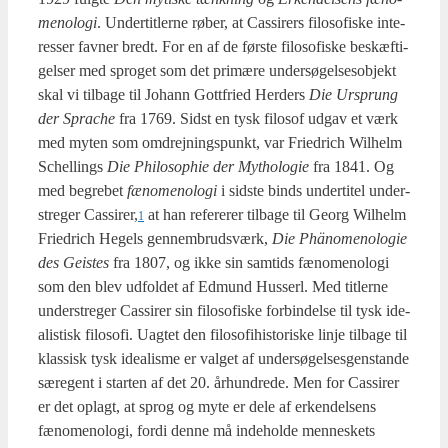
meno­lo­gi
. Under­tit­ler­ne røber, at Cas­si­rers filo­so­fi­ske inte­
res­ser fav­ner bredt. For en af de før­ste filo­so­fi­ske beskæf­ti­
gel­ser med spro­get som det pri­mæ­re under­sø­gel­ses­ob­jekt
skal vi til­ba­ge til Johann Gott­fri­ed Her­ders
Die Ursprung
der Spra­che
fra 1769. Sidst en tysk filo­sof udgav et værk
med myten som omdrej­nings­punkt, var Fri­edrich Wil­helm
Schel­lings
Die Phi­los­op­hie der Myt­ho­lo­gie
fra 1841. Og
med begre­bet
fæno­meno­lo­gi
i sid­ste binds under­ti­tel under­
stre­ger Cassirer,
at han refe­re­rer til­ba­ge til Georg Wil­helm
1
Fri­edrich Hegels gen­nem­brud­s­værk,
Die Phä­no­meno­lo­gie
des Gei­stes
fra 1807, og ikke sin sam­tids fæno­meno­lo­gi
som den blev udfol­det af Edmund Hus­serl. Med tit­ler­ne
under­stre­ger Cas­si­rer sin filo­so­fi­ske for­bin­del­se til tysk ide­
a­li­stisk filo­so­fi. Uag­tet den filo­so­fi­hi­sto­ri­ske linje til­ba­ge til
klas­sisk tysk ide­a­lis­me er val­get af under­sø­gel­ses­gen­stan­de
sær­egent i star­ten af det 20. århund­re­de. Men for Cas­si­rer
er det oplagt, at sprog og myte er dele af erken­del­sens
fæno­meno­lo­gi, for­di den­ne må inde­hol­de men­ne­skets