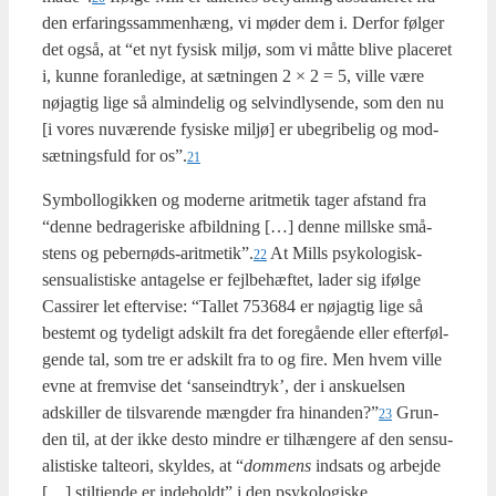
den erfa­rings­sam­men­hæng, vi møder dem i. Der­for føl­ger
det også, at “et nyt fysisk mil­jø, som vi måt­te bli­ve pla­ce­ret
i, kun­ne for­an­le­di­ge, at sæt­nin­gen 2 × 2 = 5, vil­le være
nøj­ag­tig lige så almin­de­lig og sel­vind­ly­sen­de, som den nu
[i vores nuvæ­ren­de fysi­ske mil­jø] er ube­gri­be­lig og mod­
sæt­nings­fuld for os”.
21
Sym­bol­lo­gik­ken og moder­ne arit­me­tik tager afstand fra
“den­ne bed­ra­ge­ri­ske afbild­ning […] den­ne mill­ske små­
stens og pebernøds-aritmetik”.
At Mills psy­ko­lo­gisk-
22
sensu­a­li­sti­ske anta­gel­se er fejl­be­hæf­tet, lader sig iføl­ge
Cas­si­rer let efter­vi­se: “Tal­let 753684 er nøj­ag­tig lige så
bestemt og tyde­ligt adskilt fra det fore­gå­en­de eller efter­føl­
gen­de tal, som tre er adskilt fra to og fire. Men hvem vil­le
evne at frem­vi­se det ‘san­se­ind­tryk’, der i ansku­el­sen
adskil­ler de til­sva­ren­de mæng­der fra hinanden?”
Grun­
23
den til, at der ikke desto min­dre er til­hæn­ge­re af den sensu­
a­li­sti­ske tal­te­o­ri, skyl­des, at “
dom­mens
ind­sats og arbej­de
[…] stil­tien­de er inde­holdt” i den psy­ko­lo­gi­ske