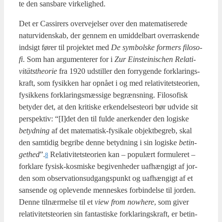
te den sans­ba­re vir­ke­lig­hed.
Det er Cas­si­rers over­vej­el­ser over den mate­ma­ti­se­re­de
natur­vi­den­skab, der gen­nem en umid­del­bart over­ra­sken­de
ind­sigt fører til pro­jek­tet med
De sym­bol­ske for­mers filo­so­
fi
. Som han argu­men­te­rer for i
Zur
Ein­ste­i­ni­s­chen Rela­ti­
vität­st­he­o­rie
fra 1920 udstil­ler den for­ry­gen­de for­kla­rings­
kraft, som fysik­ken har opnå­et i og med rela­ti­vi­tet­ste­o­ri­en,
fysik­kens for­kla­rings­mæs­si­ge begræns­ning. Filo­so­fisk
bety­der det, at den kri­ti­ske erken­del­ses­te­o­ri bør udvi­de sit
per­spek­tiv: “[I]det den til ful­de aner­ken­der den logi­ske
betyd­ning
af det mate­ma­tisk-fysi­ka­le objekt­be­greb, skal
den sam­ti­dig begri­be den­ne betyd­ning i sin logi­ske
betin­
get­hed
”.
Rela­ti­vi­tet­ste­o­ri­en kan – popu­lært for­mu­le­ret –
8
for­kla­re fysisk-kos­mi­ske begi­ven­he­der uaf­hæn­gigt af jor­
den som obser­va­tions­ud­gangs­punkt og uaf­hæn­gigt af et
san­sen­de og ople­ven­de men­ne­skes for­bin­del­se til jor­den.
Den­ne til­nær­mel­se til et
view from nowhe­re
, som giver
rela­ti­vi­tet­ste­o­ri­en sin fan­ta­sti­ske for­kla­rings­kraft, er betin­