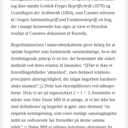
(og ikke mindst Gott­lob Fre­ges
Begrif­f­schrift
(1879) og
Grund­la­gen der Arit­h­me­tik
(1884), som Cas­si­rer refe­re­rer
til i bogen
Sub­stan­z­be­griff und Funk­tions­be­griff
, en bog,
der i man­ge hen­se­en­der kan siges at være et filo­so­fisk
resul­tat af Cas­si­rers dis­kus­sion af Rus­sell).
Begrebs­dan­nel­sen i natur­vi­den­ska­ber­ne giver belæg for at
opfat­te begre­ber som funk­tio­nel­le sam­men­hæn­ge, hvor det
frem­brin­gen­de prin­cip er en lov, der bestem­mer alle enkel­
tind­hold ved deres rela­tion til hin­an­den: “[D]et er ikke et
fore­stil­lings­bil­le­des ‘almen­hed’, men der­i­mod
rela­tions­
prin­cip­pets
almen­gyl­dig­hed, der udgør begre­bets karak­te­ri­
sti­ske moment”.
Det­te kan eksem­pli­fi­ce­res ved tal­be­gre­
19
ber­ne. Hvis vi ser på reg­ne­styk­ket 2 + 1 = 3, for­an­le­des vi
måske som John Stu­art Mill til at anta­ge, at vi her ikke har
med defi­ni­tio­ner og begre­ber at gøre, men der­i­mod “en
empi­risk kends­ger­ning, som vores rum­li­ge san­sei­agt­ta­gel­se
ind­til nu ved­va­ren­de har frem­stil­let på den­ne sam­me
måde”.
Iføl­ge Mill er tal­le­nes betyd­ning abstra­he­ret fra
20