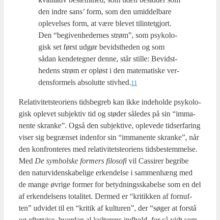
den indre sans’ form, som den umid­del­ba­re
ople­vel­ses form, at være ble­vet til­in­tet­gjort.
Den “begi­ven­he­der­nes strøm”, som psy­ko­lo­
gisk set først udgør bevidst­he­den og som
sådan ken­de­teg­ner den­ne, står stil­le: Bevidst­
he­dens strøm er opløst i den mate­ma­ti­ske ver­
dens­for­mels abso­lut­te stivhed.
11
Rela­ti­vi­tet­ste­o­ri­ens tids­be­greb kan ikke inde­hol­de psy­ko­lo­
gisk ople­vet sub­jek­tiv tid og stø­der såle­des på sin “imma­
nen­te skran­ke”. Også den sub­jek­ti­ve, ople­ve­de tid­ser­fa­ring
viser sig begræn­set inden­for sin “imma­nen­te skran­ke”, når
den kon­fron­te­res med rela­ti­vi­tet­ste­o­ri­ens tids­be­stem­mel­se.
Med
De sym­bol­ske for­mers filo­so­fi
vil Cas­si­rer begri­be
den natur­vi­den­ska­be­li­ge erken­del­se i sam­men­hæng med
de man­ge øvri­ge for­mer for betyd­nings­ska­bel­se som en del
af erken­del­sens tota­li­tet. Der­med er “kri­tik­ken af for­nuf­
ten” udvi­det til en “kri­tik af kul­tu­ren”, der “søger at for­stå
og efter­vi­se, hvor­dan al kul­tu­rens ind­hold, for så vidt som