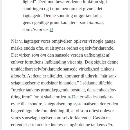
lig­hed”. Der­i­mod beva­rer den­ne funk­tion sig i
son­drin­gen og i dom­men om det giv­ne i det
iagt­ta­ge­de. Den­ne son­dring udgør tænk­nin­
gens egent­li­ge grund­ka­rak­ter – som
dia­noia
,
som
discur­sus
.
15
Når vi iagt­ta­ger vores omgi­vel­ser, ople­ver vi nog­le gan­ge,
måske end­da ofte, at alt synes ord­net og selv­for­kla­ren­de.
Det vir­ker,
som om
den san­se­de ver­den uaf­hæn­gigt af
enhver for­nuf­tens ind­blan­ding viser sig. Dog skju­ler den­ne
umid­del­bart selv­for­kla­ren­de san­se­de vir­ke­lig­hed tan­kens
dia­noia
. At det­te er til­fæl­det, kom­mer til udtryk, “når san­
sei­agt­ta­gel­ser­ne mod­si­ger hin­an­den.” I sådan­ne til­fæl­de
“træ­der tan­kens grund­læg­gen­de postu­lat, dens enheds­for­
dring frem” for at ska­be orden.
Det er såle­des tan­kens
16
evne til at son­dre, kate­go­ri­se­re og syste­ma­ti­se­re, der er den
bag­ved­lig­gen­de for­an­led­ning til, at vi som oftest ople­ver
vores san­sei­agt­ta­gel­ser som selv­for­kla­ren­de. Cas­si­rers
erken­del­ses­te­o­re­ti­ske inte­res­se angår den­ne tan­kens
dia­