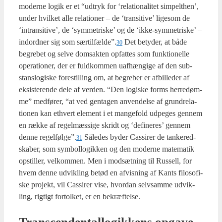
moder­ne logik er et “udtryk for ‘rela­tio­na­li­tet sim­pelt­hen’,
under hvil­ket alle rela­tio­ner – de ‘tran­si­ti­ve’ lige­som de
‘intran­si­ti­ve’, de ‘sym­me­tri­ske’ og de ‘ikke-sym­me­tri­ske’ –
ind­ord­ner sig som særtilfælde”.
Det bety­der, at både
30
begre­bet og sel­ve domsak­ten opfat­tes som funk­tio­nel­le
ope­ra­tio­ner, der er fuld­kom­men uaf­hæn­gi­ge af den sub­
stanslo­gi­ske fore­stil­ling om, at begre­ber er afbil­le­der af
eksi­ste­ren­de dele af ver­den. “Den logi­ske forms her­re­døm­
me” med­fø­rer, “at ved gen­ta­gen anven­del­se af grun­d­re­la­
tio­nen kan ethvert ele­ment i et man­ge­fold udpe­ges gen­nem
en ræk­ke af regel­mæs­si­ge skridt og ‘defi­ne­res’ gen­nem
den­ne regelfølge”.
Såle­des byder Cas­si­rer de tan­ke­red­
31
ska­ber, som sym­bol­lo­gik­ken og den moder­ne mate­ma­tik
opstil­ler, vel­kom­men. Men i mod­sæt­ning til Rus­sell, for
hvem den­ne udvik­ling betød en afvis­ning af Kants filo­so­fi­
ske pro­jekt, vil Cas­si­rer vise, hvor­dan selv­sam­me udvik­
ling, rig­tigt for­tol­ket, er en bekræf­tel­se.
Trans­cen­den­tal­lo­gik­kens opga­ve