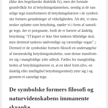
(ikke den hege­li­an­ske dia­lek­tik fx), men det for­ma­le
grund­vil­kår for al betyd­nings­dan­nel­sen, nem­lig at de san­
se­li­ge tegn trans­for­me­res til betyd­nings­bæ­re­re i de sym­bol­
ske for­mers gestalt­nin­ger af vir­ke­lig­he­den. Alt det, vi men­
ne­sker opfat­ter som betyd­ning, møder vi i form af san­se­li­
ge tegn, der er præg­nan­te, for­di de er bære­re af ånde­lig
betyd­ning: “[T]egnet er ikke blot tan­kens til­fæl­di­ge skal,
men der­i­mod tan­kens nød­ven­di­ge og væsent­li­ge organ”.
7
Der­med er de sym­bol­ske for­mers filo­so­fi en under­sø­gel­se
af men­ne­ske­lig betyd­nings­ska­bel­se, som den­ne mani­feste­
rer sig i mang­fol­di­ge ydre udtryk. Fæl­les for mang­fol­dig­
he­den af betyd­nings­bæ­re­re er, at en ide­el form (dvs. en
ånde­lig eller intel­li­gibel betyd­nings­en­hed) ytrer sig i og
gen­nem et san­se­ligt tegn.
De sym­bol­ske for­mers filo­so­fi og
natur­vi­den­ska­bens imma­nen­te
skran­ke