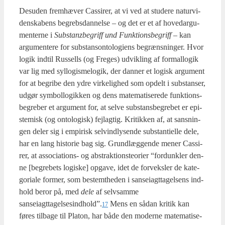
Des­u­den frem­hæ­ver Cas­si­rer, at vi ved at stu­de­re natur­vi­
den­ska­bens begrebs­dan­nel­se – og det er et af hove­d­ar­gu­
men­ter­ne i
Sub­stan­z­be­griff und Funk­tions­be­griff
– kan
argu­men­te­re for sub­stan­son­to­lo­gi­ens begræns­nin­ger. Hvor
logik ind­til Rus­sells (og Fre­ges) udvik­ling af for­mal­lo­gik
var lig med syl­lo­gis­me­lo­gik, der dan­ner et logisk argu­ment
for at begri­be den ydre vir­ke­lig­hed som opdelt i sub­stan­ser,
udgør sym­bol­lo­gik­ken og dens mate­ma­ti­se­re­de funk­tions­
be­gre­ber et argu­ment for, at sel­ve sub­stans­be­gre­bet er epi­
ste­misk (og onto­lo­gisk) fejl­ag­tig. Kri­tik­ken af, at sans­nin­
gen deler sig i empi­risk sel­vind­ly­sen­de sub­stan­ti­el­le dele,
har en lang histo­rie bag sig. Grund­læg­gen­de mener Cas­si­
rer, at asso­ci­a­tions- og abstrak­tions­te­o­ri­er “for­dunk­ler den­
ne [begre­bets logi­ske] opga­ve, idet de for­veks­ler de kate­
go­ri­a­le for­mer, som bestemt­he­den i san­sei­agt­ta­gel­sens ind­
hold beror på, med
dele
af selv­sam­me
sanseiagttagelsesindhold”.
Mens en sådan kri­tik kan
17
føres til­ba­ge til Pla­ton, har både den moder­ne mate­ma­ti­se­