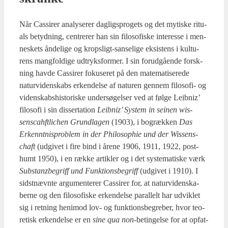
Når Cas­si­rer ana­ly­se­rer dag­ligs­pro­gets og det myti­ske ritu­
als betyd­ning, cen­tre­rer han sin filo­so­fi­ske inte­res­se i men­
ne­skets ånde­li­ge og kro­p­s­ligt-san­se­li­ge eksi­stens i kul­tu­
rens mang­fol­di­ge udtryks­for­mer. I sin for­ud­gå­en­de forsk­
ning hav­de Cas­si­rer foku­se­ret på den mate­ma­ti­se­re­de
natur­vi­den­skabs erken­del­se af natu­ren gen­nem filo­so­fi- og
viden­skabs­hi­sto­ri­ske under­sø­gel­ser ved at føl­ge Leib­niz’
filo­so­fi i sin dis­serta­tion
Leib­niz’ System in sei­nen wis­
sensca­hft­li­chen Grund­la­gen
(1903), i bogræk­ken
Das
Erken­nt­nis­pro­blem in der Phi­los­op­hie und der Wis­sens­
chaft
(udgi­vet i fire bind i åre­ne 1906, 1911, 1922, post­
humt 1950), i en ræk­ke artik­ler og i det syste­ma­ti­ske værk
Sub­stan­z­be­griff und Funk­tions­be­griff
(udgi­vet i 1910). I
sidst­nævn­te argu­men­te­rer Cas­si­rer for, at natur­vi­den­ska­
ber­ne og den filo­so­fi­ske erken­del­se paral­lelt har udvik­let
sig i ret­ning heni­mod lov- og funk­tions­be­gre­ber, hvor teo­
re­tisk erken­del­se er en
sine qua non
-betin­gel­se for at opfat­