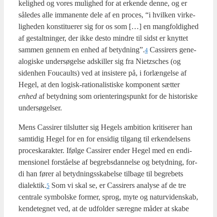
ke­lig­hed og vores mulig­hed for at erken­de den­ne, og er
såle­des alle imma­nen­te dele af en pro­ces, “i hvil­ken vir­ke­
lig­he­den kon­sti­tu­e­rer sig for os som […] en mang­fol­dig­hed
af gestalt­nin­ger, der ikke desto min­dre til sidst er knyt­tet
sam­men gen­nem en enhed af betydning”.
Cas­si­rers gene­
4
a­lo­gi­ske under­sø­gel­se adskil­ler sig fra Nietzs­ches (og
siden­hen Foucaults) ved at insi­ste­re på, i for­læn­gel­se af
Hegel, at den logisk-ratio­na­li­sti­ske kom­po­nent sæt­ter
enhed
af betyd­ning som ori­en­te­rings­punkt for de histo­ri­ske
under­sø­gel­ser.
Mens Cas­si­rer til­slut­ter sig Hegels ambi­tion kri­ti­se­rer han
sam­ti­dig Hegel for en for ensi­dig til­gang til erken­del­sens
pro­ceska­rak­ter. Iføl­ge Cas­si­rer ender Hegel med en endi­
men­sio­nel for­stå­el­se af begrebs­dan­nel­se og betyd­ning, for­
di han fører al betyd­nings­ska­bel­se til­ba­ge til begre­bets
dialektik.
Som vi skal se, er Cas­si­rers ana­ly­se af de tre
5
cen­tra­le sym­bol­ske for­mer, sprog, myte og natur­vi­den­skab,
ken­de­teg­net ved, at de udfol­der særeg­ne måder at ska­be