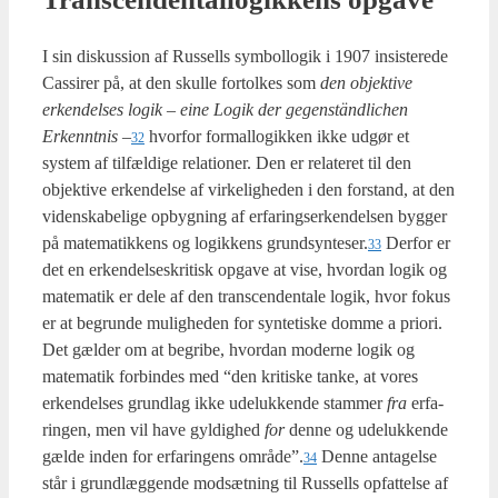
I sin dis­kus­sion af Rus­sells sym­bol­lo­gik i 1907 insi­ste­re­de
Cas­si­rer på, at den skul­le for­tol­kes som
den objek­ti­ve
erken­del­ses
logik
–
eine Logik der gegenständ­li­chen
Erken­nt­nis
–
hvor­for for­mal­lo­gik­ken ikke udgør et
32
system af til­fæl­di­ge rela­tio­ner. Den er rela­te­ret til den
objek­ti­ve erken­del­se af vir­ke­lig­he­den i den for­stand, at den
viden­ska­be­li­ge opbyg­ning af erfa­ring­ser­ken­del­sen byg­ger
på mate­ma­tik­kens og logik­kens grundsynteser.
Der­for er
33
det en erken­del­ses­kri­tisk opga­ve at vise, hvor­dan logik og
mate­ma­tik er dele af den trans­cen­den­tale logik, hvor fokus
er at begrun­de mulig­he­den for syn­te­ti­ske dom­me a pri­o­ri.
Det gæl­der om at begri­be, hvor­dan moder­ne logik og
mate­ma­tik for­bin­des med “den kri­ti­ske tan­ke, at vores
erken­del­ses grund­lag ikke ude­luk­ken­de stam­mer
fra
erfa­
rin­gen, men vil have gyl­dig­hed
for
den­ne og ude­luk­ken­de
gæl­de inden for erfa­rin­gens område”.
Den­ne anta­gel­se
34
står i grund­læg­gen­de mod­sæt­ning til Rus­sells opfat­tel­se af