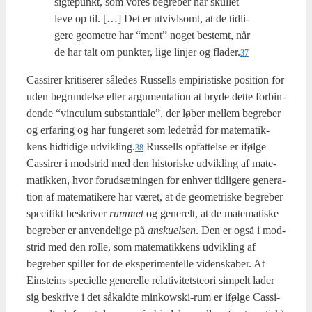
sig­te­punkt, som vores begre­ber har skul­let
leve op til. […] Det er utvivl­s­omt, at de tid­li­
ge­re geo­me­tre har “ment” noget bestemt, når
de har talt om punk­ter, lige linjer og flader.
37
Cas­si­rer kri­ti­se­rer såle­des Rus­sells empi­ri­sti­ske posi­tion for
uden begrun­del­se eller argu­men­ta­tion at bry­de det­te for­bin­
den­de “vin­culum sub­stan­ti­a­le”, der løber mel­lem begre­ber
og erfa­ring og har fun­ge­ret som lede­t­råd for mate­ma­tik­
kens hid­ti­di­ge udvikling.
Rus­sells opfat­tel­se er iføl­ge
38
Cas­si­rer i mod­strid med den histo­ri­ske udvik­ling af mate­
ma­tik­ken, hvor for­ud­sæt­nin­gen for enhver tid­li­ge­re gene­ra­
tion af mate­ma­ti­ke­re har været, at de geo­me­tri­ske begre­ber
spe­ci­fikt beskri­ver
rum­met
og gene­relt, at de mate­ma­ti­ske
begre­ber er anven­de­li­ge på
ansku­el­sen
. Den er også i mod­
strid med den rol­le, som mate­ma­tik­kens udvik­ling af
begre­ber spil­ler for de eks­pe­ri­men­tel­le viden­ska­ber. At
Ein­ste­ins spe­ci­el­le gene­rel­le rela­ti­vi­tet­ste­o­ri sim­pelt lader
sig beskri­ve i det såkald­te min­kowski-rum er iføl­ge Cas­si­