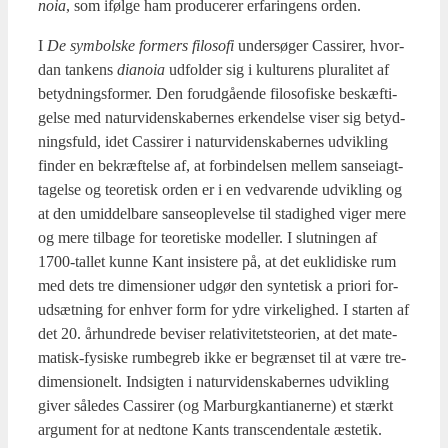
noia
, som iføl­ge ham pro­du­ce­rer erfa­rin­gens orden.
I
De sym­bol­ske for­mers filo­so­fi
under­sø­ger Cas­si­rer, hvor­
dan tan­kens
dia­noia
udfol­der sig i kul­tu­rens plu­ra­li­tet af
betyd­nings­for­mer. Den for­ud­gå­en­de filo­so­fi­ske beskæf­ti­
gel­se med natur­vi­den­ska­ber­nes erken­del­se viser sig betyd­
nings­fuld, idet Cas­si­rer i natur­vi­den­ska­ber­nes udvik­ling
fin­der en bekræf­tel­se af, at for­bin­del­sen mel­lem san­sei­agt­
ta­gel­se og teo­re­tisk orden er i en ved­va­ren­de udvik­ling og
at den umid­del­ba­re san­se­op­le­vel­se til sta­dig­hed viger mere
og mere til­ba­ge for teo­re­ti­ske model­ler. I slut­nin­gen af
1700-tal­let kun­ne Kant insi­ste­re på, at det eukli­di­ske rum
med dets tre dimen­sio­ner udgør den syn­te­tisk a pri­o­ri for­
ud­sæt­ning for enhver form for ydre vir­ke­lig­hed. I star­ten af
det 20. århund­re­de bevi­ser rela­ti­vi­tet­ste­o­ri­en, at det mate­
ma­tisk-fysi­ske rum­be­greb ikke er begræn­set til at være tre­
di­men­sio­nelt. Ind­sig­ten i natur­vi­den­ska­ber­nes udvik­ling
giver såle­des Cas­si­rer (og Mar­burg­kan­ti­a­ner­ne) et stærkt
argu­ment for at nedt­o­ne Kants trans­cen­den­tale æste­tik.