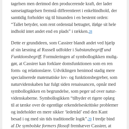
ta­gel­sen men der­i­mod den pro­du­ce­ren­de kraft, der lader
san­sei­agt­ta­gel­sen frem­stå dif­fe­ren­ti­e­ret i enkel­tind­hold, der
sam­ti­dig for­hol­der sig til hin­an­den i en bestemt orden:
“Tal­let bety­der, som rent orden­stal betrag­tet, iføl­ge sit hele
ind­hold intet andet end en plads” i rækken.
28
Det­te er grun­di­de­en, som Cas­si­rer blandt andet ved hjælp
af sin læs­ning af Rus­sell udfol­der i
Sub­stan­z­be­griff und
Funk­tions­be­griff
. For­mu­le­rin­gen af sym­bol­lo­gik­ken mulig­
gør, at Cas­si­rer kan for­kla­re doms­funk­tio­nen som en ren
form- og rela­tions­læ­re. Udvik­lin­gen heni­mod sta­dig mere
spe­ci­a­li­se­re­de mate­ma­ti­ske lov- og funk­tions­be­gre­ber, som
natur­vi­den­ska­ben har fulgt siden renais­san­cen, opnår med
sym­bol­lo­gik­ken en begrun­del­se, som peger ud over natur­
vi­den­ska­ber­ne. Sym­bol­lo­gik­ken “til­by­der et rige­re oplæg
til at tæn­ke over de egent­li­ge erken­del­ses­kri­ti­ske pro­ble­mer
og inde­hol­der en mere sik­ker ‘lede­t­råd’ end den Kant
besad i og med sin tids tra­di­tio­nel­le logik”.
I tred­je bind
29
af
De sym­bol­ske for­mers filo­so­fi
frem­hæ­ver Cas­si­rer, at