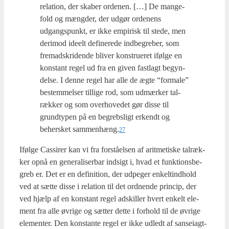
rela­tion, der ska­ber orde­nen. […] De man­ge­
fold og mæng­der, der udgør orde­nens
udgangs­punkt, er ikke empi­risk til ste­de, men
der­i­mod ide­elt defi­ne­re­de ind­be­gre­ber, som
fremadskri­den­de bli­ver kon­stru­e­ret iføl­ge en
kon­stant regel ud fra en given fast­lagt begyn­
del­se. I den­ne regel har alle de ægte “for­ma­le”
bestem­mel­ser til­li­ge rod, som udmær­ker tal­
ræk­ker og som over­ho­ve­det gør dis­se til
grund­ty­pen på en begrebs­ligt erkendt og
beher­sket sammenhæng.
27
Iføl­ge Cas­si­rer kan vi fra for­stå­el­sen af arit­me­ti­ske tal­ræk­
ker opnå en gene­ra­li­ser­bar ind­sigt i, hvad et funk­tions­be­
greb er. Det er en defi­ni­tion, der udpe­ger enkel­tind­hold
ved at sæt­te dis­se i rela­tion til det ord­nen­de prin­cip, der
ved hjælp af en kon­stant regel adskil­ler hvert enkelt ele­
ment fra alle øvri­ge og sæt­ter det­te i for­hold til de øvri­ge
ele­men­ter. Den kon­stan­te regel er ikke udledt af san­sei­agt­