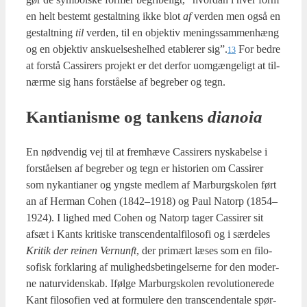
en helt bestemt gestalt­ning ikke blot
af
ver­den men også en
gestalt­ning
til
ver­den, til en objek­tiv menings­sam­men­hæng
og en objek­tiv ansku­el­ses­hel­hed etab­le­rer sig”.
For bed­re
13
at for­stå Cas­si­rers pro­jekt er det der­for uom­gæn­ge­ligt at til­
nær­me sig hans for­stå­el­se af begre­ber og tegn.
Kan­ti­a­nis­me og tan­kens
dia­noia
En nød­ven­dig vej til at frem­hæ­ve Cas­si­rers nyska­bel­se i
for­stå­el­sen af begre­ber og tegn er histo­ri­en om Cas­si­rer
som nykan­ti­a­ner og yng­ste med­lem af Mar­burgsko­len ført
an af Her­man Cohen (1842–1918) og Paul Natorp (1854–
1924). I lig­hed med Cohen og Natorp tager Cas­si­rer sit
afsæt i Kants kri­ti­ske trans­cen­den­tal­fi­lo­so­fi og i sær­de­les
Kri­tik der rei­nen Ver­nunft
, der pri­mært læses som en filo­
so­fisk for­kla­ring af mulig­heds­be­tin­gel­ser­ne for den moder­
ne natur­vi­den­skab. Iføl­ge Mar­burgsko­len revo­lu­tio­ne­re­de
Kant filo­so­fi­en ved at for­mu­le­re den trans­cen­den­tale spør­