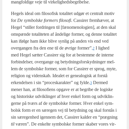
mang­fol­di­ge veje til vir­ke­lig­heds­be­gri­bel­se.
Hegels ide­al om filo­so­fisk tota­li­tet udgør et cen­tralt motiv
for
De sym­bol­ske for­mers filo­so­fi
. Cas­si­rer frem­hæ­ver, at
Hegel “stil­ler for­drin­gen til [fæno­meno­lo­gi­en], at den skal
oms­pæn­de tota­li­te­ten af ånde­li­ge for­mer, og den­ne tota­li­tet
kan iføl­ge ham ikke bli­ve syn­lig på anden vis end ved
over­gan­gen fra den ene til de øvri­ge former”.
I lig­hed
2
med Hegel sæt­ter Cas­si­rer sig for at bestem­me de inter­ne
for­bin­del­ser, over­gan­ge og betyd­nings­for­skyd­nin­ger mel­
lem de sym­bol­ske for­mer, som for Cas­si­rer er sprog, myte,
reli­gion og viden­skab. Ide­a­let er gene­a­lo­gisk at for­stå
erken­del­sen i sin “pro­ceska­rak­ter” og fylde.
Der­med
3
mener han, at filo­so­fi­ens opga­ve er at begri­be de logi­ske
og histo­ri­ske udvik­lin­ger af hver enkel form og udvik­lin­
ger­ne på tværs af de sym­bol­ske for­mer. Hver enkel sym­
bolsk form er en sær­egen vej til betyd­ning og skal for­stås i
sin sære­gen­hed igen­nem det, Cas­si­rer kal­der en “præg­ning
til
væren”. De enkel­te sym­bol­ske for­mer ska­ber vores vir­