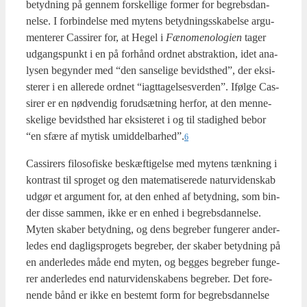
betyd­ning på gen­nem for­skel­li­ge for­mer for begrebs­dan­
nel­se. I for­bin­del­se med mytens betyd­nings­ska­bel­se argu­
men­te­rer Cas­si­rer for, at Hegel i
Fæno­meno­lo­gi­en
tager
udgangs­punkt i en på for­hånd ord­net abstrak­tion, idet ana­
ly­sen begyn­der med “den san­se­li­ge bevidst­hed”, der eksi­
ste­rer i en alle­re­de ord­net “iagt­ta­gel­ses­ver­den”. Iføl­ge Cas­
si­rer er en nød­ven­dig for­ud­sæt­ning her­for, at den men­ne­
ske­li­ge bevidst­hed har eksi­ste­ret i og til sta­dig­hed bebor
“en sfæ­re af mytisk umiddelbarhed”.
6
Cas­si­rers filo­so­fi­ske beskæf­ti­gel­se med mytens tænk­ning i
kon­trast til spro­get og den mate­ma­ti­se­re­de natur­vi­den­skab
udgør et argu­ment for, at den enhed af betyd­ning, som bin­
der dis­se sam­men, ikke er en enhed i begrebs­dan­nel­se.
Myten ska­ber betyd­ning, og dens begre­ber fun­ge­rer ander­
le­des end dag­ligs­pro­gets begre­ber, der ska­ber betyd­ning på
en ander­le­des måde end myten, og beg­ges begre­ber fun­ge­
rer ander­le­des end natur­vi­den­ska­bens begre­ber. Det for­e­
nen­de bånd er ikke en bestemt form for begrebs­dan­nel­se