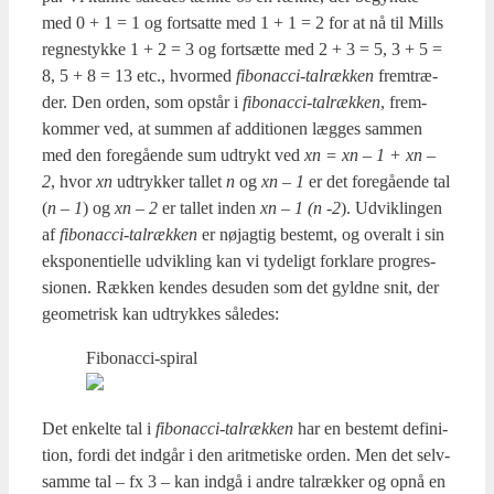
med 0 + 1 = 1 og fort­sat­te med 1 + 1 = 2 for at nå til Mills
reg­ne­styk­ke 1 + 2 = 3 og fort­sæt­te med 2 + 3 = 5, 3 + 5 =
8, 5 + 8 = 13 etc., hvor­med
fibo­nac­ci-tal­ræk­ken
frem­træ­
der. Den orden, som opstår i
fibo­nac­ci
-
tal­ræk­ken
, frem­
kom­mer ved, at sum­men af addi­tio­nen læg­ges sam­men
med den fore­gå­en­de sum udtrykt ved
xn = xn – 1 + xn –
2
, hvor
xn
udtryk­ker tal­let
n
og
xn – 1
er det fore­gå­en­de tal
(
n – 1
) og
xn – 2
er tal­let inden
xn – 1 (n ‑2
). Udvik­lin­gen
af
fibo­nac­ci-tal­ræk­ken
er nøj­ag­tig bestemt, og overalt i sin
eks­po­nen­ti­el­le udvik­ling kan vi tyde­ligt for­kla­re pro­g­res­
sio­nen. Ræk­ken ken­des des­u­den som det gyld­ne snit, der
geo­me­trisk kan udtryk­kes såle­des:
Fibo­nac­ci-spiral
Det enkel­te tal i
fibo­nac­ci-tal­ræk­ken
har en bestemt defi­ni­
tion, for­di det ind­går i den arit­me­ti­ske orden. Men det selv­
sam­me tal – fx 3 – kan ind­gå i andre tal­ræk­ker og opnå en