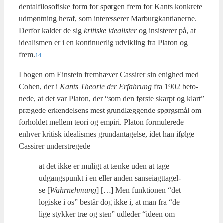
den­tal­fi­lo­so­fi­ske form for spør­gen frem for Kants kon­kre­te
udmønt­ning her­af, som inter­es­se­rer Mar­burg­kan­ti­a­ner­ne.
Der­for kal­der de sig
kri­ti­ske ide­a­li­ster
og insi­ste­rer på, at
ide­a­lis­men er i en kon­ti­nu­er­lig udvik­ling fra Pla­ton og
frem.
14
I bogen om Ein­ste­in frem­hæ­ver Cas­si­rer sin enig­hed med
Cohen, der i
Kants The­o­rie der Erfa­hrung
fra 1902 beto­
ne­de, at det var Pla­ton, der “som den før­ste skar­pt og klart”
præ­ge­de erken­del­sens mest grund­læg­gen­de spørgs­mål om
for­hol­det mel­lem teo­ri og empi­ri. Pla­ton for­mu­le­re­de
enhver kri­tisk ide­a­lis­mes grund­an­ta­gel­se, idet han iføl­ge
Cas­si­rer under­stre­ge­de
at det ikke er muligt at tæn­ke uden at tage
udgangs­punkt i en eller anden san­sei­agt­ta­gel­
se [
Wahr­ne­hmung
] […] Men funk­tio­nen “det
logi­ske i os” består dog ikke i, at man fra “de
lige styk­ker træ og sten” udle­der “ide­en om