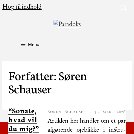
Hop til indhold
Menu
Forfatter:
Søren
Schauser
“Sonate,
Søren Schauser
·
31. mar. 2026
hvad vil
Artik­len her hand­ler om et par
du mig?”
afgø­ren­de øje­blik­ke i instru­