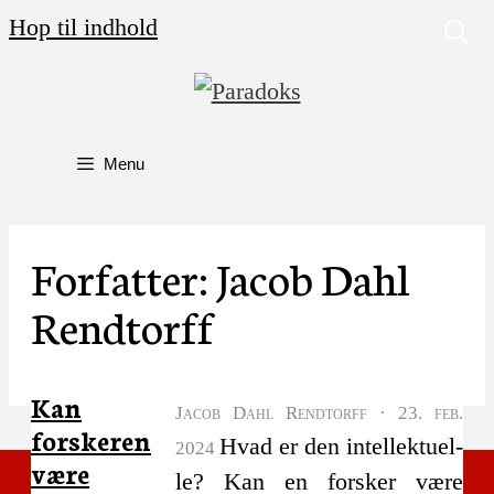
Hop til indhold
Menu
Forfatter:
Jacob Dahl
Rendtorff
Kan
Jacob Dahl Rendtorff
·
23. feb.
forskeren
Hvad er den intel­lek­tu­el­
2024
være
le? Kan en for­sker være