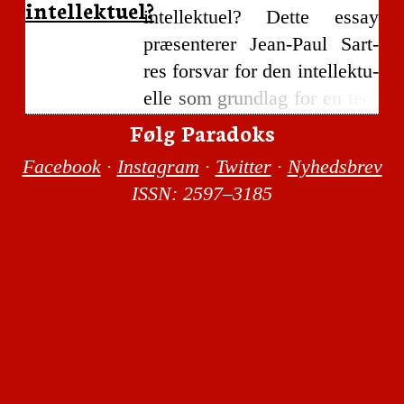
intellektuel?
intel­lek­tu­el? Det­te essay
præ­sen­te­rer Jean-Paul Sart­
res for­svar for den intel­lek­tu­
el­le som grund­lag for en teo­
ri om for­ske­rens sam­funds­
Følg Paradoks
ansvar og sam­fund­sen­ga­ge­
Face­book
·
Ins­ta­gram
·
Twit­ter
·
Nyheds­brev
ment. Artik­len begyn­der med
ISSN: 2597–3185
en frem­stil­ling af Sart­res
opfat­tel­se af den intel­lek­tu­el­
le. Til slut per­spek­ti­ve­res i
lyset af Sart­res posi­tion kort
til for­ske­rens intel­lek­tu­el­le
inter­ven­tion i sam­funds­de­
bat­ten i for­hold aktu­el­le
tema­er som migra­tion, kli­ma