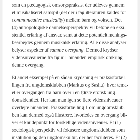
som en pæda­go­gisk omsorgs­prak­sis, der udle­ves gen­nem
et musi­ka­li­se­ret sam­spil (det der i fag­lit­te­ra­tu­ren kal­des for
com­mu­ni­ca­ti­ve musi­ca­li­ty
) mel­lem barn og vok­sen. Det
(4) antro­po­lo­gi­ske dan­nel­ses­per­spek­tiv vil beto­ne en eksi­
sten­ti­el erfa­ring af ansvar, samt at det­te poten­ti­elt menings­
be­ar­bej­des gen­nem musi­kalsk erfa­ring. Alle dis­se ana­ly­ser
bely­ser aspek­ter af
sam­me over­gang
. Der­med kryd­ser
videns­ni­veau­er­ne fra figur 1 hin­an­den empi­risk omkring
den­ne over­gang.
Et andet eksem­pel på en sådan kryds­ning er prak­sis­for­tæl­
lin­gen fra ung­dom­s­klub­ben (Mar­kus og Sasha), hvor tema­
et er over­gan­gen fra barn over i en før­ste ero­tisk ung­
domsi­den­ti­tet. Her kan man igen se fle­re videns­ni­veau­er
over­lej­re hin­an­den. Prak­sis­for­tæl­ling 1 om ung­dom­s­klub­
ben kan der­med også illu­stre­re, hvor­le­des en over­gang bli­
ver et knu­de­punkt for for­skel­li­ge videns­ni­veau­er. Et (1)
socio­lo­gisk per­spek­tiv vil foku­se­re ung­dom­s­klub­ben som
insti­tu­tion og den ung­dom­skul­tur, der her faci­li­te­res. Et (2)