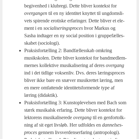
begi­ven­hed i klu­bre­gi. Det­te bli­ver kon­tekst for
over­gan­gen
til en ny iden­ti­tet knyt­tet til ung­doms­li­
vets spi­ren­de ero­ti­ske erfa­ring­er. Det­te bli­ver et ele­
ment i en
soci­a­li­se­rings­pro­ces
hvor Mar­kus og
Sasha ind­ta­ger en ny soci­al posi­tion i grup­pe­fæl­les­
ska­bet (socio­lo­gi).
Prak­sis­for­tæl­ling 2: Band­fæl­les­skab omkring
musiks­ko­len. Det­te bli­ver kon­tekst for band­med­lem­
mer­nes kol­lek­ti­ve musi­ka­li­se­ring af deres
over­gang
ind i det tid­li­ge vok­sen­liv. Dvs. deres lærings­pro­ces
bli­ver ikke bare en snæ­ver musik­ret­tet læring, men
en mere omfat­ten­de iden­ti­tets­for­men­de type af
læring (didak­tik).
Prak­sis­for­tæl­ling 3: Kun­stop­le­vel­sen med Bach som
stærk musi­kalsk erfa­ring. Det­te bli­ver kon­tekst for
lek­to­rens musi­ka­li­se­re­de
over­gang
til en gen­for­tolk­
ning af sit eget livsløb. Her udfol­des en
dan­nel­ses­
pro­ces
gen­nem livs­ver­den­ser­fa­ring (antro­po­lo­gi).