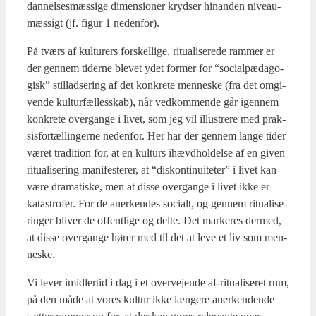
dan­nel­ses­mæs­si­ge dimen­sio­ner kryd­ser hin­an­den niveau­
mæs­sigt (jf. figur 1 neden­for).
På tværs af kul­tu­rers for­skel­li­ge, ritu­a­li­se­re­de ram­mer er
der gen­nem tider­ne ble­vet ydet for­mer for “soci­al­pæ­da­go­
gisk” stil­lad­se­ring af det kon­kre­te men­ne­ske (fra det omgi­
ven­de kul­tur­fæl­les­skab), når ved­kom­men­de går igen­nem
kon­kre­te over­gan­ge i livet, som jeg vil illu­stre­re med prak­
sis­for­tæl­lin­ger­ne neden­for. Her har der gen­nem lan­ge tider
været tra­di­tion for, at en kul­turs ihævd­hol­del­se af en given
ritu­a­li­se­ring mani­feste­rer, at “dis­kon­ti­nu­i­te­ter” i livet kan
være dra­ma­ti­ske, men at dis­se over­gan­ge i livet ikke er
kata­stro­fer. For de aner­ken­des soci­alt, og gen­nem ritu­a­li­se­
rin­ger bli­ver de offent­li­ge og del­te. Det mar­ke­res der­med,
at dis­se over­gan­ge hører med til det at leve et liv som men­
ne­ske.
Vi lever imid­ler­tid i dag i et over­ve­jen­de af-ritu­a­li­se­ret rum,
på den måde at vores kul­tur ikke læn­ge­re aner­ken­den­de