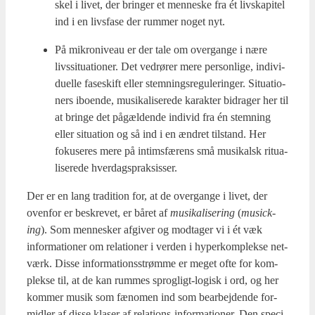
skel i livet, der brin­ger et men­ne­ske fra ét livs­ka­pi­tel
ind i en livs­fa­se der rum­mer noget nyt.
På mikro­ni­veau er der tale om over­gan­ge i nære
livs­si­tu­a­tio­ner. Det ved­rø­rer mere per­son­li­ge, indi­vi­
du­el­le faseskift eller stem­nings­re­gu­le­rin­ger. Situ­a­tio­
ners ibo­en­de, musi­ka­li­se­re­de karak­ter bidra­ger her til
at brin­ge det pågæl­den­de indi­vid fra én stem­ning
eller situ­a­tion og så ind i en ændret til­stand. Her
foku­se­res mere på intims­fæ­rens små musi­kalsk ritu­a­
li­se­re­de hver­dags­prak­sis­ser.
Der er en lang tra­di­tion for, at de over­gan­ge i livet, der
oven­for er beskre­vet, er båret af
musi­ka­li­se­ring
(
musi­ck­
ing
). Som men­ne­sker afgi­ver og mod­ta­ger vi i ét væk
infor­ma­tio­ner om rela­tio­ner i ver­den i hyper­kom­plek­se net­
værk. Dis­se infor­ma­tions­strøm­me er meget ofte for kom­
plek­se til, at de kan rum­mes sprog­ligt-logisk i ord, og her
kom­mer musik som fæno­men ind som bear­bej­den­de for­
mid­ler af dis­se kla­ser af rela­tions-infor­ma­tio­ner. Den spe­ci­