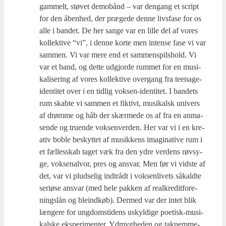
gam­melt, stø­vet demobånd – var den­gang et script
for den åben­hed, der præ­ge­de den­ne livs­fa­se for os
alle i ban­det. De her san­ge var en lil­le del af vores
kol­lek­ti­ve “vi”, i den­ne kor­te men inten­se fase vi var
sam­men. Vi var mere end et sam­men­spils­hold. Vi
var et band, og det­te udgjor­de rum­met for en musi­
ka­li­se­ring af vores kol­lek­ti­ve over­gang fra tee­na­ge-
iden­ti­tet over i en tid­lig vok­sen-iden­ti­tet. I ban­dets
rum skab­te vi sam­men et fik­tivt, musi­kalsk uni­vers
af drøm­me og håb der skær­me­de os af fra en anma­
sen­de og tru­en­de vok­sen­ver­den. Her var vi i en kre­
a­tiv bob­le beskyt­tet af musik­kens imag­i­na­ti­ve rum i
et fæl­les­skab taget væk fra den ydre ver­dens røv­sy­
ge, vok­se­nal­vor, pres og ansvar. Men før vi vid­ste af
det, var vi plud­se­lig ind­t­rå­dt i vok­sen­li­vets såkald­te
seri­ø­se ansvar (med hele pak­ken af real­kre­dit­for­e­
ning­s­lån og ble­ind­køb). Der­med var der intet blik
læn­ge­re for ung­doms­ti­dens uskyl­di­ge poe­tisk-musi­
kal­ske eks­pe­ri­men­ter. Ydmyg­he­den og tak­nem­me­