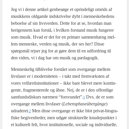
Jeg vi i den­ne arti­kel gen­be­sø­ge et oprin­de­ligt omrids af
musik­kens old­gam­le ind­skri­vel­se dybt i men­ne­ske­he­dens
bebo­el­se af sin livs­ver­den. Det­te for at se, hvor­dan man
her­i­gen­nem kan for­stå, i hvil­ken for­stand musik fun­ge­rer
som musik. Hvad er det for en pri­mær sam­men­hæng mel­
lem men­ne­ske, ver­den og musik, der ses her? Dis­se
spørgs­mål rej­ser jeg for at gøre dem til en udfor­dring til
den viden, vi i dag har om musik og pæda­go­gik.
Men­ne­ske­lig til­bli­vel­se for­stå­et som over­gan­ge mel­lem
livs­fa­ser er i moder­ni­te­ten – i takt med fremvæk­sten af
vores vel­færds­in­sti­tu­tio­ner – ikke bare ble­vet mere kon­tin­
gen­te, frag­men­te­re­de og åbne. Nej, de er i den offent­li­ge
sam­funds­dis­kurs nær­mest “forsvundet”.
Dvs. de er som
1
over­gan­ge mel­lem livs­fa­ser (
Lebensp­ha­seü­bergän­ge
)
udraderet.
Men dis­se over­gan­ge er ikke blot pri­vat-bio­gra­
2
fi­ske begi­ven­he­der, men udgør struk­tu­rel­le knu­de­punk­ter i
et kul­tu­relt felt, hvor insti­tu­tio­nel­le, soci­a­le og indi­vi­du­el­le,