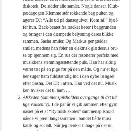
disko­tek. De sid­der alle sam­let. Nog­le dan­ser. Klub­
pæ­da­go­gen Klem­me står rok­ken­de bag pul­ten og
age­rer DJ: “Alle ud på dan­se­gul­vet. Kom så!” bjæf­
fer hun. Back-bea­tet fra tra­ck­et kører i bag­grun­den
og brin­ger i den dæm­pe­de belys­ning deres blik­ke
sam­men. Sasha smi­ler. Og Mar­kus gen­gæl­der
smilet, medens han føler en elek­trisk glæ­des­rus bru­
se op igen­nem sig. En rus der reso­ne­rer per­fekt med
musik­kens stem­nings­sæt­ten­de puls. Han har aldrig
været tæt på en pige før på den måde. Og nu’et lige
her suger ham fuld­stæn­dig ind i den dybe længsel
efter Sasha. Det ER i aften. Han ved det nu. Musik­
ken hvi­sker det til ham …
Afske­den (sam­men­spils­hol­dets over­gan­ge til det tid­
li­ge vok­sen­liv):
I de par år vi gik sam­men efter gym­
na­si­et på et af “Ryt­misk sko­les” sam­men­spils­hold
nåe­de vi pænt langt sam­men i ban­det både musi­
kalsk og soci­alt. Når jeg tæn­ker til­ba­ge på det nu