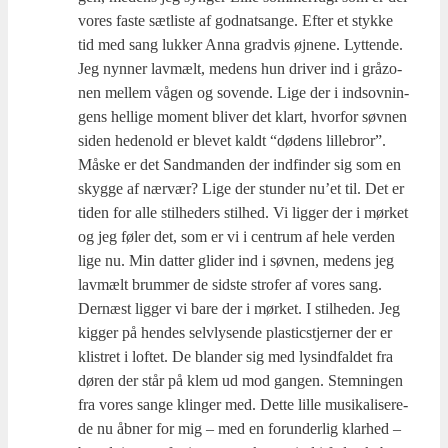
vores faste sæt­lis­te af god­natsan­ge. Efter et styk­ke
tid med sang luk­ker Anna grad­vis øjne­ne. Lyt­ten­de.
Jeg nyn­ner lav­mælt, medens hun dri­ver ind i gråzo­
nen mel­lem vågen og soven­de. Lige der i indsov­nin­
gens hel­li­ge moment bli­ver det klart, hvor­for søv­nen
siden hedenold er ble­vet kaldt “døde­ns lil­le­bror”.
Måske er det Sand­man­den der ind­fin­der sig som en
skyg­ge af nær­vær? Lige der stun­der nu’et til. Det er
tiden for alle stil­he­ders stil­hed. Vi lig­ger der i mør­ket
og jeg føler det, som er vi i cen­trum af hele ver­den
lige nu. Min dat­ter gli­der ind i søv­nen, medens jeg
lav­mælt brum­mer de sid­ste stro­fer af vores sang.
Der­næst lig­ger vi bare der i mør­ket. I stil­he­den. Jeg
kig­ger på hen­des selvly­sen­de pla­sti­c­stjer­ner der er
kli­stret i lof­tet. De blan­der sig med lysind­fal­det fra
døren der står på klem ud mod gan­gen. Stem­nin­gen
fra vores san­ge klin­ger med. Det­te lil­le musi­ka­li­se­re­
de nu åbner for mig – med en forun­der­lig klar­hed –