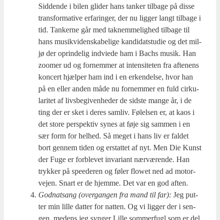
Sid­den­de i bilen gli­der hans tan­ker til­ba­ge på dis­se
trans­for­ma­ti­ve erfa­ring­er, der nu lig­ger langt til­ba­ge i
tid. Tan­ker­ne går med tak­nem­me­lig­hed til­ba­ge til
hans musik­vi­den­ska­be­li­ge kan­di­dat­stu­die og det mil­
jø der oprin­de­lig ind­vie­de ham i Bachs musik. Han
zoo­mer ud og for­nem­mer at inten­si­te­ten fra afte­nens
kon­cert hjæl­per ham ind i en erken­del­se, hvor han
på en eller anden måde nu for­nem­mer en fuld cir­ku­
la­ri­tet af livs­be­gi­ven­he­der de sid­ste man­ge år, i de
ting der er sket i deres sam­liv. Følel­sen er, at kaos i
det sto­re per­spek­tiv synes at føje sig sam­men i en
sær form for hel­hed. Så meget i hans liv er fal­det
bort gen­nem tiden og erstat­tet af nyt. Men Die Kunst
der Fuge er for­ble­vet inva­ri­ant nær­væ­ren­de. Han
tryk­ker på spe­e­de­ren og føler flowet ned ad motor­
vej­en. Snart er de hjem­me. Det var en god aften.
God­natsang (over­gan­gen fra mand til far):
Jeg put­
ter min lil­le dat­ter for nat­ten. Og vi lig­ger der i sen­
gen, medens jeg syn­ger Lil­le som­mer­fugl som er del