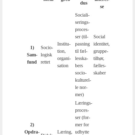
dus
se
Soci­a­li­
se­rings­
pro­ces­
ser (til­
Soci­al
Insti­tu­
pas­ning
iden­ti­tet,
1)
Socio­
tion,
til fæl­
grup­pe­
Sam­
lo­gisk
orga­ni­
les­ska­
til­hør,
fund
ret­tet
sa­tion
bers
fæl­les­
socio-
ska­ber
kul­tu­rel­
le nor­
mer)
Lærings­
pro­ces­
ser (for­
2)
mer for
Opdra­
Læring,
udbyt­te