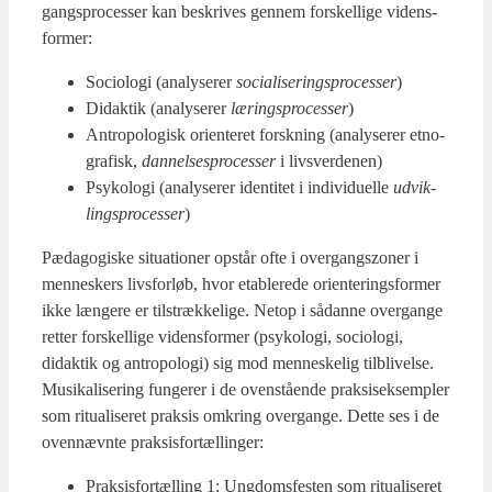
gangs­pro­ces­ser kan beskri­ves gen­nem for­skel­li­ge videns­
for­mer:
Socio­lo­gi (ana­ly­se­rer
soci­a­li­se­rings­pro­ces­ser
)
Didak­tik (ana­ly­se­rer
lærings­pro­ces­ser
)
Antro­po­lo­gisk ori­en­te­ret forsk­ning (ana­ly­se­rer etno­
gra­fisk,
dan­nel­ses­pro­ces­ser
i livs­ver­de­nen)
Psy­ko­lo­gi (ana­ly­se­rer iden­ti­tet i indi­vi­du­el­le
udvik­
lings­pro­ces­ser
)
Pæda­go­gi­ske situ­a­tio­ner opstår ofte i over­gangszo­ner i
men­ne­skers livs­for­løb, hvor etab­le­re­de ori­en­te­rings­for­mer
ikke læn­ge­re er til­stræk­ke­li­ge. Net­op i sådan­ne over­gan­ge
ret­ter for­skel­li­ge videns­for­mer (psy­ko­lo­gi, socio­lo­gi,
didak­tik og antro­po­lo­gi) sig mod men­ne­ske­lig til­bli­vel­se.
Musi­ka­li­se­ring fun­ge­rer i de oven­stå­en­de prak­si­s­ek­semp­ler
som ritu­a­li­se­ret prak­sis omkring over­gan­ge. Det­te ses i de
oven­nævn­te prak­sis­for­tæl­lin­ger:
Prak­sis­for­tæl­ling 1: Ung­doms­fe­sten som ritu­a­li­se­ret