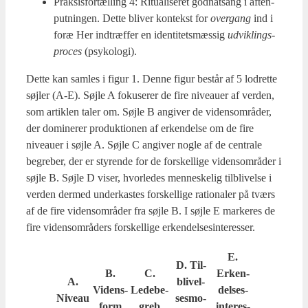
Prak­sis­for­tæl­ling 4: Ritu­a­li­se­ret god­natsang i aften­
put­nin­gen. Det­te bli­ver kon­tekst for
over­gang
ind i
foræ Her ind­træf­fer en iden­ti­tets­mæs­sig
udvik­lings­
pro­ces
(psy­ko­lo­gi).
Det­te kan sam­les i figur 1. Den­ne figur består af 5 lod­ret­te
søj­ler (A‑E). Søj­le A foku­se­rer de fire niveau­er af ver­den,
som artik­len taler om. Søj­le B angi­ver de viden­s­om­rå­der,
der domi­ne­rer pro­duk­tio­nen af erken­del­se om de fire
niveau­er i søj­le A. Søj­le C angi­ver nog­le af de cen­tra­le
begre­ber, der er sty­ren­de for de for­skel­li­ge viden­s­om­rå­der i
søj­le B. Søj­le D viser, hvor­le­des men­ne­ske­lig til­bli­vel­se i
ver­den der­med under­ka­stes for­skel­li­ge ratio­na­ler på tværs
af de fire viden­s­om­rå­der fra søj­le B. I søj­le E mar­ke­res de
fire viden­s­om­rå­ders for­skel­li­ge erken­del­ses­in­ter­es­ser.
E.
D. Til­
B.
C.
Erken­
A.
bli­vel­
Videns­
Lede­be­
del­ses­
Niveau
ses­mo­
form
greb
inte­res­