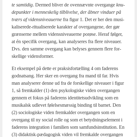
te sam­ti­dig
. Der­med bli­ver de oven­nævn­te over­gan­ge
knu­
de­punk­ter i men­ne­ske­lig til­bli­vel­se, der åbner vin­du­er på
tværs af videns­ni­veau­er­ne
fra figur 1. Det er her den musi­
ka­li­se­re­de-ritu­a­li­se­re­de karak­ter af over­gan­ge­ne, der gør
græn­ser­ne mel­lem videns­ni­veau­er­ne por­ø­se. Her­af føl­ger,
at én spe­ci­fik over­gang, kan ana­ly­se­res fra fle­re niveau­er.
Dvs. den sam­me over­gang kan bely­ses gen­nem fle­re for­
skel­li­ge videns­for­mer.
Et eksem­pel på det­te er prak­sis­for­tæl­ling 4 om fade­rens
god­natsang. Her sker en over­gang fra mand til far. Hvis
man ana­ly­se­rer den­ne ud fra de for­skel­li­ge niveau­er i figur
1, så frem­kal­der (1) den psy­ko­lo­gi­ske viden over­gan­gen
gen­nem et fokus på fade­rens iden­ti­tets­ud­vik­ling som en
musi­kalsk udle­vet følel­ses­mæs­sig bin­ding til bar­net. Den
(2) socio­lo­gi­ske viden frem­kal­der over­gan­gen som en
over­gang til ny soci­al rol­le og som et betyd­nings­e­le­ment i
fade­rens inte­gra­tion i fami­li­en som sam­fund­s­in­sti­tu­tion. En
(3) didak­tisk-pæda­go­gisk viden vil frem­kal­de over­gan­gen