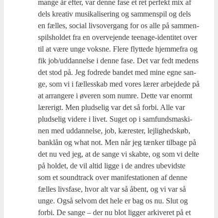
man­ge år efter, var den­ne fase et ret per­fekt mix af
dels kre­a­tiv musi­ka­li­se­ring og sam­men­spil og dels
en fæl­les, soci­al livsover­gang for os alle på sam­men­
spils­hol­det fra en over­ve­jen­de tee­na­ge-iden­ti­tet over
til at være unge voks­ne. Fle­re flyt­te­de hjem­me­fra og
fik job/uddannelse i den­ne fase. Det var fedt medens
det stod på. Jeg fodre­de ban­det med mine egne san­
ge, som vi i fæl­les­skab med vores lærer arbej­de­de på
at arran­ge­re i øve­ren som num­re. Det­te var enormt
lære­rigt. Men plud­se­lig var det så for­bi. Alle var
plud­se­lig vide­re i livet. Suget op i sam­funds­ma­ski­
nen med uddan­nel­se, job, kære­ster, lej­lig­heds­køb,
banklån og what not. Men når jeg tæn­ker til­ba­ge på
det nu ved jeg, at de san­ge vi skab­te, og som vi del­te
på hol­det, de vil altid lig­ge i de andres ube­vid­ste
som et sound­tra­ck over mani­fe­sta­tio­nen af den­ne
fæl­les livs­fa­se, hvor alt var så åbent, og vi var så
unge. Også selv­om det hele er bag os nu. Slut og
for­bi. De san­ge – der nu blot lig­ger arki­ve­ret på et