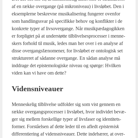
af en ræk­ke over­gan­ge (på mikro­ni­veau) i livslø­bet. Den i
eksemp­ler­ne beskrev­ne musi­ka­li­se­ring fun­ge­rer oven­for
som hand­lings­svar på spe­ci­fik­ke behov og kon­flik­ter i de
kon­kre­te typer af livsover­gan­ge. Når musik­pæ­da­go­gik­ken
er for­plig­tet på at under­støt­te til­bli­vel­ses­pro­ces­ser i men­ne­
skers for­hold til musik, ledes man her over i en ana­ly­se af
dis­se over­gangs­fæ­no­me­ner, for livslø­bet er onto­lo­gisk set
struk­tu­re­ret af sådan­ne over­gan­ge. En sådan ana­ly­se må
ind­dra­ge det epi­ste­mo­lo­gi­ske niveau og spør­ge: Hvil­ken
viden kan vi have om det­te?
Videns­ni­veau­er
Men­ne­ske­lig til­bli­vel­se udfol­der sig som vist gen­nem en
ræk­ke over­gangs­pro­ces­ser i livslø­bet, hvor indi­vi­det bevæ­
ger sig mel­lem for­skel­li­ge typer af livs­fa­ser og iden­ti­tets­
for­mer. For­stå­el­sen af det­te leder til en afledt
epi­ste­misk
dif­fe­ren­ti­e­ring af videns­ni­veau­er. Det­te inde­bæ­rer, at over­