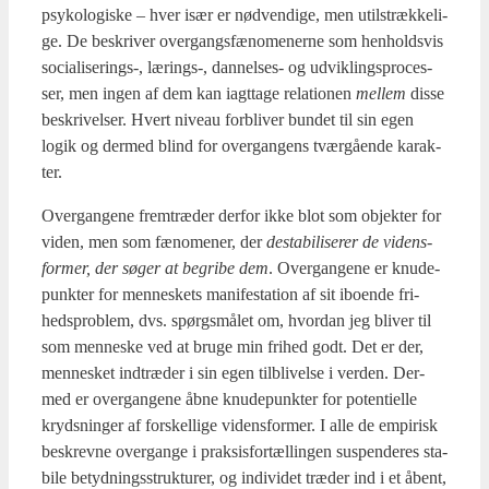
psy­ko­lo­gi­ske – hver især er nød­ven­di­ge, men util­stræk­ke­li­
ge. De beskri­ver over­gangs­fæ­no­me­ner­ne som hen­holds­vis
socialiserings‑, lærings‑, dan­nel­ses- og udvik­lings­pro­ces­
ser, men ingen af dem kan iagt­ta­ge rela­tio­nen
mel­lem
dis­se
beskri­vel­ser. Hvert niveau for­bli­ver bun­det til sin egen
logik og der­med blind for over­gan­gens tvær­gå­en­de karak­
ter.
Over­gan­ge­ne frem­træ­der der­for ikke blot som objek­ter for
viden, men som fæno­me­ner, der
desta­bi­li­se­rer de videns­
for­mer, der søger at begri­be dem
. Over­gan­ge­ne er knu­de­
punk­ter for men­ne­skets mani­fe­sta­tion af sit ibo­en­de fri­
heds­pro­blem, dvs. spørgs­må­let om, hvor­dan jeg bli­ver til
som men­ne­ske ved at bru­ge min fri­hed godt. Det er der,
men­ne­sket ind­træ­der i sin egen til­bli­vel­se i ver­den. Der­
med er over­gan­ge­ne åbne knu­de­punk­ter for poten­ti­el­le
kryds­nin­ger af for­skel­li­ge videns­for­mer. I alle de empi­risk
beskrev­ne over­gan­ge i prak­sis­for­tæl­lin­gen sus­pen­de­res sta­
bi­le betyd­nings­struk­tu­rer, og indi­vi­det træ­der ind i et åbent,