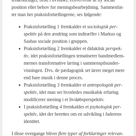
posi­tion eller behov for menings­be­ar­bejd­ning. Sam­men­fat­
ter man her prak­sis­for­tæl­lin­ger­ne, ses føl­gen­de:
Prak­sis­for­tæl­ling 1 frem­kal­der et
socio­lo­gisk per­
spek­tiv
på den ændring som ind­træf­fer i Mar­kus og
Sas­has soci­a­le posi­tion i grup­pen.
Prak­sis­for­tæl­ling 2 frem­kal­der et didak­tisk
per­spek­
tiv
, idet prak­sis­for­tæl­lin­gen tema­ti­se­rer band­med­lem­
mer­nes trans­for­ma­ti­ve læring i sam­men­spils­un­der­
vis­nin­gen. Dvs. de pæda­go­gisk set lærer meget mere
end bare musik i den­ne pro­ces.
Prak­sis­for­tæl­ling 3 frem­kal­der et
antro­po­lo­gisk per­
spek­tiv
, idet man ser hvor­le­des musi­kalsk erfa­ring
modi­fi­ce­rer mening i et livsløbs­per­spek­tiv.
I prak­sis­for­tæl­ling 4 frem­kal­des et
psy­ko­lo­gisk per­
spek­tiv
, idet der beret­tes om en udvik­ling i fade­rens
iden­ti­tet.
I dis­se over­gan­ge bli­ver
fle­re typer af for­kla­rin­ger rele­van­