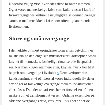
Neden­for vil jeg vise, hvor­le­des dis­se to hører sam­men.
Og at vores men­ne­ske­li­ge kri­se som kul­tur­væ­sen i kraft af
livsover­gan­ge­nes kul­tu­rel­le usyn­lig­gø­rel­se der­med hæn­ger
sam­men med musik­kens kri­se som offent­ligt aner­kendt
livs­fæ­no­men.
Sto­re og små over­gan­ge
I den æld­ste og mest oprin­de­li­ge form af sin betyd­ning er
musik ifløl­ge den engel­ske musik­for­sker Chri­stop­her Small
knyt­tet til men­ne­skets for­skel­li­ge ritu­a­li­se­re­de livsprak­sis­
ser. Når man kig­ger nær­me­re efter, knyt­tes musik her til et
begreb om over­gan­ge i livsløbet.
Det­te ved­rø­rer den
5
kends­ger­ning, at vi på tværs af vores indi­vi­du­el­le liv deler
erfa­ring­er af for­skel­li­ge over­gan­ge mel­lem livs­si­tu­a­tio­ner
eller ‑faser. Det, der tema­ti­se­res her, er for­stå­el­sen af men­
ne­sket som et trans­for­ma­tivt væsen. Oplag­te eksemp­ler på
sådan­ne over­gan­ge (brud, cæsu­rer) i livslø­bet er her de