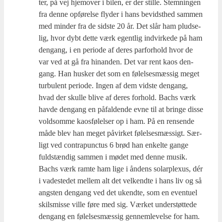
ter, på vej hjem­over i bilen, er der stil­le. Stem­nin­gen
fra den­ne opfø­rel­se fly­der i hans bevidst­hed sam­men
med min­der fra de sid­ste 20 år. Det slår ham plud­se­
lig, hvor dybt det­te værk egent­lig ind­vir­ke­de på ham
den­gang, i en peri­o­de af deres par­for­hold hvor de
var ved at gå fra hin­an­den. Det var rent kaos den­
gang. Han husker det som en følel­ses­mæs­sig meget
tur­bu­lent peri­o­de. Ingen af dem vid­ste den­gang,
hvad der skul­le bli­ve af deres for­hold. Bachs værk
hav­de den­gang en påfal­den­de evne til at brin­ge dis­se
vold­som­me kaos­fø­lel­ser op i ham. På en ren­sen­de
måde blev han meget påvir­ket følel­ses­mæs­sigt. Sær­
ligt ved con­tra­pun­ctus 6 brød han enkel­te gan­ge
fuld­stæn­dig sam­men i mødet med den­ne musik.
Bachs værk ram­te ham lige i åndens solar­ple­xus, dér
i vade­ste­det mel­lem alt det vel­kend­te i hans liv og så
ang­sten den­gang ved det ukend­te, som en even­tu­el
skils­mis­se vil­le føre med sig. Vær­ket under­støt­te­de
den­gang en følel­ses­mæs­sig gen­nem­le­vel­se for ham.