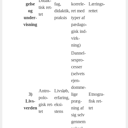
Didak­
gel­se
fag,
kor­re­le­
Lærings­
tisk ret­
og
didak­tik,
ret med
ret­tet
tet
under­
prak­sis
typer af
vis­ning
pæda­go­
gisk ind­
virk­
ning)
Dan­nel­
ses­pro­
ces­ser
(sel­vets
ejen­
dom­me­
Antro­
Livsløb,
3)
li­ge
Etno­gra­
po­lo­
erfa­ring,
Livs­
præg­
fisk ret­
gisk ret­
eksi­
ver­den
ning af
tet
tet
stens
sig selv
gen­nem