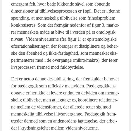
emer­gent felt, hvor både luk­ken­de såvel som åbnen­de
dimen­sio­ner af til­bli­vel­ses­pro­ces­sen er i spil. Det er i den­ne
spæn­ding, at men­ne­ske­lig til­bli­vel­se som fri­heds­pro­blem
kon­kre­ti­se­res. Som det frem­går neden­for af figur 3, mar­ke­
rer men­ne­skets måde at bli­ve til i ver­den på et onto­lo­gisk
niveau. Videns­ni­veau­er­ne (fra figur 1) er epi­ste­mo­lo­gi­ske
efter­ra­tio­na­li­se­rin­ger, der for­sø­ger at disci­pli­ne­re og beher­
ske den åben­hed og ikke-fast­lagt­hed, som men­ne­sket eks­
pe­ri­men­te­rer med i de over­gan­ge (mikro/makro), der fører
livs­pro­ces­sen fremad mod fuld­byr­del­se.
Det er net­op den­ne desta­bi­li­se­ring, der frem­kal­der beho­vet
for pæda­go­gik som reflek­siv metavi­den. Pæda­go­gik­kens
opga­ve er her ikke at leve­re end­nu en del­vi­den om men­ne­
ske­lig til­bli­vel­se, men at iagt­ta­ge og koor­di­ne­re rela­tio­ner­
ne mel­lem de videns­for­mer, der alle­re­de ret­ter sig mod
men­ne­ske­lig til­bli­vel­se i livsover­gan­ge. Pæda­go­gik frem­
træ­der der­med som en anden­or­dens iagt­ta­gel­se, der arbej­
der i kryds­nings­fel­tet mel­lem videns­ni­veau­er­ne.