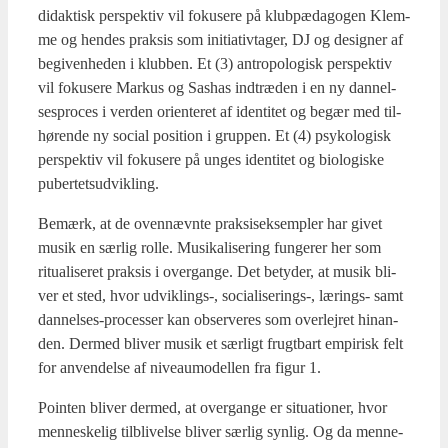
didak­tisk per­spek­tiv vil foku­se­re på klub­pæ­da­go­gen Klem­
me og hen­des prak­sis som ini­ti­a­tiv­ta­ger, DJ og desig­ner af
begi­ven­he­den i klub­ben. Et (3) antro­po­lo­gisk per­spek­tiv
vil foku­se­re Mar­kus og Sas­has ind­træ­den i en ny dan­nel­
ses­pro­ces i ver­den ori­en­te­ret af iden­ti­tet og begær med til­
hø­ren­de ny soci­al posi­tion i grup­pen. Et (4) psy­ko­lo­gisk
per­spek­tiv vil foku­se­re på unges iden­ti­tet og bio­lo­gi­ske
puber­tets­ud­vik­ling.
Bemærk, at de oven­nævn­te prak­si­s­ek­semp­ler har givet
musik en sær­lig rol­le. Musi­ka­li­se­ring fun­ge­rer her som
ritu­a­li­se­ret prak­sis i over­gan­ge. Det bety­der, at musik bli­
ver et sted, hvor udviklings‑, socialiserings‑, lærings- samt
dan­nel­ses-pro­ces­ser kan obser­ve­res som over­lej­ret hin­an­
den. Der­med bli­ver musik et sær­ligt frugt­bart empi­risk felt
for anven­del­se af niveau­mo­del­len fra figur 1.
Poin­ten bli­ver der­med, at over­gan­ge er situ­a­tio­ner, hvor
men­ne­ske­lig til­bli­vel­se bli­ver sær­lig syn­lig. Og da men­ne­