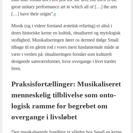
gre­at uni­tary per­for­man­ce art in which all of […] the arts
[…] have their origin”.
8
Musik (og i vide­re for­stand æste­tisk erfa­ring) er alt­så i
deres histo­ri­ske ker­ne en kul­tisk, ritu­a­li­se­ret og myto­lo­gisk
sto­flig­hed. Musi­ka­li­se­rin­gen fører os der­med iføl­ge Small
til­ba­ge til en glemt rod i vores mest fun­da­men­tale måde at
være i ver­den på: ritu­a­li­se­rin­gen for­stå­et som kul­tu­relt
desig­ne­de samvær­s­for­mer, hvor over­gan­ge i livet træ­der
frem.
Prak­sis­for­tæl­lin­ger: Musi­ka­li­se­ret
men­ne­ske­lig til­bli­vel­se som onto­
lo­gisk ram­me for begre­bet om
over­gan­ge i livslø­bet
Den musi­ka­li­se­re­de hand­ling er såle­des hos Small en ker­ne