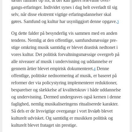
sæt­ter ram­mer op for, at der kan gøres rele­van­te over­
gangs-erfa­ring­er. Indi­vi­det synes i dag helt over­ladt til sig
selv, når dis­se ekstremt vig­ti­ge erfa­rings­dan­nel­ser skal
gøres. Sam­fund og kul­tur har usyn­lig­gjort den­ne opgave.
3
Og det­te fal­der på besyn­der­lig vis sam­men med en anden
ten­dens. Nem­lig at den offent­li­ge, sam­funds­mæs­si­ge pre­
sti­ge omkring musik sam­ti­dig er ble­vet dra­stisk nedt­o­net i
vores kul­tur. Det poli­tisk for­valt­nings­mæs­si­ge over­greb på
alle niveau­er af musik i under­vis­ning og uddan­nel­se er
gen­nem årti­er ble­vet empi­risk dokumenteret.
Den­ne
4
offent­li­ge, poli­ti­ske ned­nor­me­ring af musik, er base­ret på
refor­mer der via poli­cysty­ring imple­men­te­rer reduk­tio­ner,
bespa­rel­ser og slæk­kel­se af kva­li­tets­krav i både uddan­nel­se
og under­vis­ning. Der­med under­gra­ves også ker­nen i den­ne
fag­lig­hed, nem­lig musi­ka­li­se­rin­gens ritu­a­li­se­re­de karak­ter.
Så dels er de livsvig­ti­ge over­gan­ge i vort livsløb ble­vet
kul­tu­relt udvi­sket. Og sam­ti­dig er musik­ken poli­tisk og
kul­tu­relt ble­vet fra­ta­get sin pre­sti­ge.