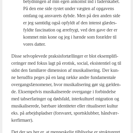
betyd­nin­gen af min egen ankomst ind i fader­ska­bet.
På den ene side rystet under væg­ten af opga­vens
omfang og ansva­rets dyb­de. Men på den anden side
er jeg sam­ti­dig også opfyldt af den intenst glæ­des­
fyld­te fasci­na­tion og ære­frygt, ved den gave der er
kom­met min kone og jeg i hæn­de som for­æl­dre til
vores dat­ter.
Dis­se sel­vop­le­ve­de prak­sis­for­tæl­lin­ger er blot eksem­pli­fi­
ce­rin­ger med fokus lagt på ero­tisk, soci­al, eksi­sten­ti­el og til
sidst den fami­liæ­re dimen­sion af musi­ka­li­se­ring. Der kun­
ne her­ud­fra peges på en lang ræk­ke andre fun­da­men­tale
over­gangs­fæ­no­me­ner, hvor musi­ka­li­se­ring gør sig gæl­den­
de. Eksem­pel­vis musi­ka­li­se­re­de over­gan­ge i for­bin­del­se
med tab­ser­fa­rin­ger og døds­fald, inter­kul­tu­rel migra­tion og
musi­ka­li­se­re­de, bær­ba­re iden­ti­te­ter eller ritu­a­li­se­ret kul­tur
eks. på arbejds­plad­ser (for­sva­ret, sport­s­klub­ber, hånd­vær­
ker­fir­ma­er).
Det der ses her er, at men­ne­ske­lig til­bli­vel­se er struk­tu­re­ret