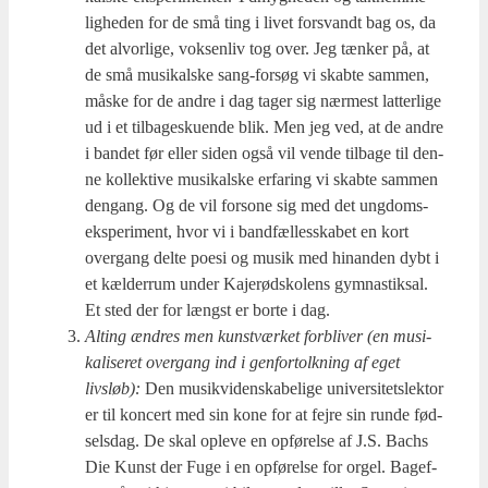
lig­he­den for de små ting i livet for­svandt bag os, da
det alvor­li­ge, vok­sen­liv tog over. Jeg tæn­ker på, at
de små musi­kal­ske sang-for­søg vi skab­te sam­men,
måske for de andre i dag tager sig nær­mest lat­ter­li­ge
ud i et til­ba­ge­sku­en­de blik. Men jeg ved, at de andre
i ban­det før eller siden også vil ven­de til­ba­ge til den­
ne kol­lek­ti­ve musi­kal­ske erfa­ring vi skab­te sam­men
den­gang. Og de vil for­so­ne sig med det ung­doms-
eks­pe­ri­ment, hvor vi i band­fæl­les­ska­bet en kort
over­gang del­te poesi og musik med hin­an­den dybt i
et kæl­der­rum under Kaje­rødsko­lens gym­na­stiksal.
Et sted der for længst er bor­te i dag.
Alting ændres men kunst­vær­ket for­bli­ver (en musi­
ka­li­se­ret over­gang ind i gen­for­tolk­ning af eget
livsløb):
Den musik­vi­den­ska­be­li­ge uni­ver­si­tets­lek­tor
er til kon­cert med sin kone for at fejre sin run­de fød­
sels­dag. De skal ople­ve en opfø­rel­se af J.S. Bachs
Die Kunst der Fuge i en opfø­rel­se for orgel. Bag­ef­