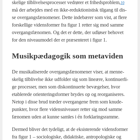
ske­li­ge til­bli­vel­ses­pro­ces­ser ved­rø­rer et frihedsproblem,
10
må der arbej­des med en ikke-reduk­tio­ni­stisk til­gang til dis­
se over­gangs­fæ­no­me­ner. Det­te inde­bæ­rer som vist, at fle­re
for­skel­li­ge videns­for­mer fra figur 1 ret­ter sig mod sam­me
over­gangs­fæ­no­men. Og det er det­te, der udlø­ser beho­vet
for den niveau­mo­del der er præ­sen­te­ret i figur 1.
Musik­pæ­da­go­gik som metavi­den
De musi­ka­li­se­re­de over­gangs­fæ­no­me­ner viser, at men­ne­
ske­lig til­bli­vel­se ikke udfol­der sig som line­æ­re, kon­ti­nu­er­li­
ge pro­ces­ser, men som dis­kon­ti­nu­er­te bevæ­gel­ser, hvor
etab­le­re­de ori­en­te­rings­for­mer bry­des op og reor­ga­ni­se­res.
Net­op i dis­se brud træ­der over­gan­ge­ne frem som knu­de­
punk­ter, hvor fle­re videns­ni­veau­er ret­ter sig mod sam­me
fæno­men uden at kun­ne sam­les i én for­kla­rings­ram­me.
Der­med bli­ver det tyde­ligt, at de eksi­ste­ren­de videns­for­mer
fra figur 1 – socio­lo­gi­ske, didak­ti­ske, antro­po­lo­gi­ske og