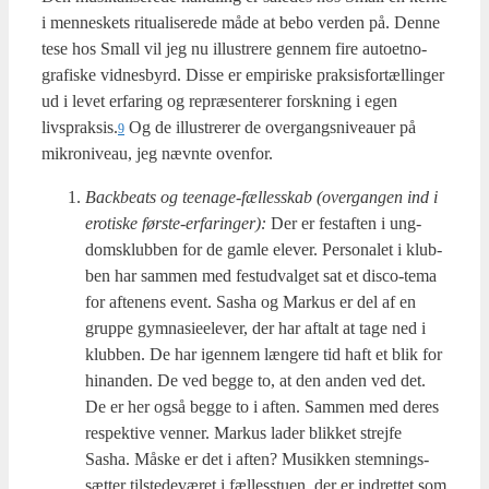
i men­ne­skets ritu­a­li­se­re­de måde at bebo ver­den på. Den­ne
tese hos Small vil jeg nu illu­stre­re gen­nem fire auto­et­no­
gra­fi­ske vid­nes­byrd. Dis­se er empi­ri­ske prak­sis­for­tæl­lin­ger
ud i levet erfa­ring og repræ­sen­te­rer forsk­ning i egen
livspraksis.
Og de illu­stre­rer de over­gangs­ni­veau­er på
9
mikro­ni­veau, jeg nævn­te oven­for.
Back­be­ats og tee­na­ge-fæl­les­skab (over­gan­gen ind i
ero­ti­ske før­ste-erfa­ring­er):
Der er festaf­ten i ung­
dom­s­klub­ben for de gam­le ele­ver. Per­so­na­let i klub­
ben har sam­men med fest­ud­val­get sat et disco-tema
for afte­nens event. Sasha og Mar­kus er del af en
grup­pe gym­na­sie­e­le­ver, der har aftalt at tage ned i
klub­ben. De har igen­nem læn­ge­re tid haft et blik for
hin­an­den. De ved beg­ge to, at den anden ved det.
De er her også beg­ge to i aften. Sam­men med deres
respek­ti­ve ven­ner. Mar­kus lader blik­ket strej­fe
Sasha. Måske er det i aften? Musik­ken stem­nings­
sæt­ter til­ste­de­væ­ret i fæl­les­stu­en, der er ind­ret­tet som