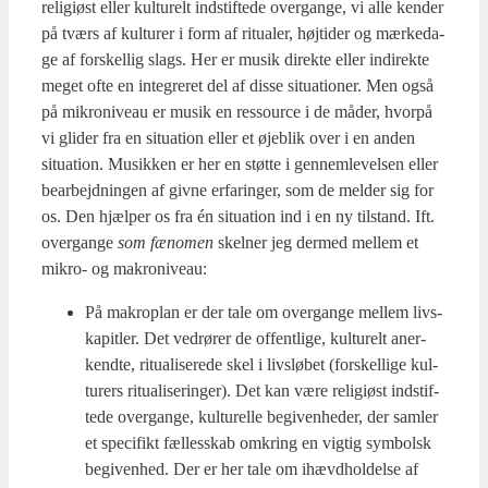
reli­gi­øst eller kul­tu­relt indstif­te­de over­gan­ge, vi alle ken­der
på tværs af kul­tu­rer i form af ritu­a­ler, høj­ti­der og mær­ke­da­
ge af for­skel­lig slags. Her er musik direk­te eller indi­rek­te
meget ofte en inte­gre­ret del af dis­se situ­a­tio­ner. Men også
på mikro­ni­veau er musik en res­sour­ce i de måder, hvor­på
vi gli­der fra en situ­a­tion eller et øje­blik over i en anden
situ­a­tion. Musik­ken er her en støt­te i gen­nem­le­vel­sen eller
bear­bejd­nin­gen af giv­ne erfa­ring­er, som de mel­der sig for
os. Den hjæl­per os fra én situ­a­tion ind i en ny til­stand. Ift.
over­gan­ge
som fæno­men
skel­ner jeg der­med mel­lem et
mikro- og makro­ni­veau:
På makro­plan er der tale om over­gan­ge mel­lem livs­
ka­pit­ler. Det ved­rø­rer de offent­li­ge, kul­tu­relt aner­
kend­te, ritu­a­li­se­re­de skel i livslø­bet (for­skel­li­ge kul­
tu­rers ritu­a­li­se­rin­ger). Det kan være reli­gi­øst indstif­
te­de over­gan­ge, kul­tu­rel­le begi­ven­he­der, der sam­ler
et spe­ci­fikt fæl­les­skab omkring en vig­tig sym­bolsk
begi­ven­hed. Der er her tale om ihævd­hol­del­se af