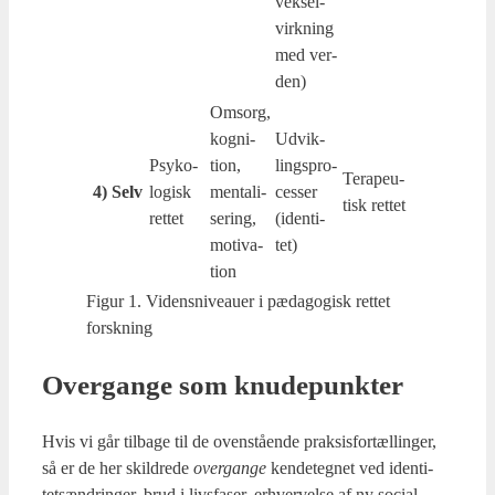
vek­sel­
virk­ning
med ver­
den)
Omsorg,
kog­ni­
Udvik­
Psy­ko­
tion,
lings­pro­
Tera­pe­u­
4) Selv
lo­gisk
men­ta­li­
ces­ser
tisk ret­tet
ret­tet
se­ring,
(iden­ti­
moti­va­
tet)
tion
Figur 1. Videns­ni­veau­er i pæda­go­gisk ret­tet
forsk­ning
Over­gan­ge som knu­de­punk­ter
Hvis vi går til­ba­ge til de oven­stå­en­de prak­sis­for­tæl­lin­ger,
så er de her skil­dre­de
over­gan­ge
ken­de­teg­net ved iden­ti­
tets­æn­drin­ger, brud i livs­fa­ser, erhver­vel­se af ny soci­al