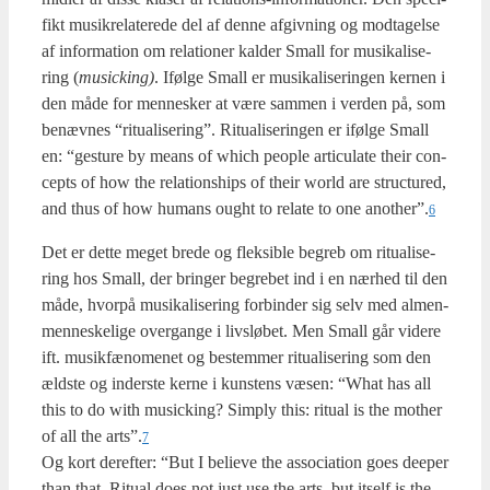
fikt musik­re­la­te­re­de del af den­ne afgiv­ning og mod­ta­gel­se
af infor­ma­tion om rela­tio­ner kal­der Small for musi­ka­li­se­
ring (
musi­ck­ing)
. Iføl­ge Small er musi­ka­li­se­rin­gen ker­nen i
den måde for men­ne­sker at være sam­men i ver­den på, som
benæv­nes “ritu­a­li­se­ring”. Ritu­a­li­se­rin­gen er iføl­ge Small
en: “ges­tu­re by means of which peo­ple arti­cu­la­te their con­
cepts of how the rela­tions­hips of their world are struc­tu­red,
and thus of how humans ought to rela­te to one another”.
6
Det er det­te meget bre­de og flek­sib­le begreb om ritu­a­li­se­
ring hos Small, der brin­ger begre­bet ind i en nær­hed til den
måde, hvor­på musi­ka­li­se­ring for­bin­der sig selv med almen­
men­ne­ske­li­ge over­gan­ge i livslø­bet. Men Small går vide­re
ift. musik­fæ­no­me­net og bestem­mer ritu­a­li­se­ring som den
æld­ste og inder­ste ker­ne i kun­stens væsen: “What has all
this to do with musi­ck­ing? Sim­ply this: ritu­al is the mot­her
of all the arts”.
7
Og kort der­ef­ter: “But I belie­ve the asso­ci­a­tion goes dee­per
than that. Ritu­al does not just use the arts, but itself is the