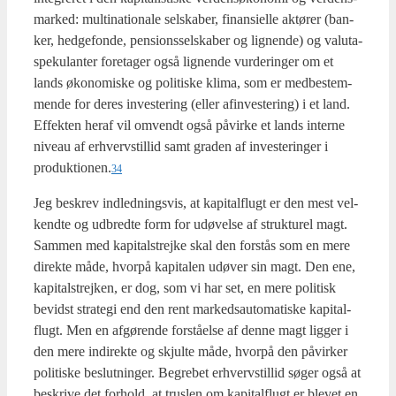
mar­ked: mul­ti­na­tio­na­le sel­ska­ber, finan­si­el­le aktø­rer (ban­
ker, hed­ge­fon­de, pen­sions­sel­ska­ber og lig­nen­de) og valut­a­
spe­ku­lan­ter fore­ta­ger også lig­nen­de vur­de­rin­ger om et
lands øko­no­mi­ske og poli­ti­ske kli­ma, som er med­be­stem­
men­de for deres inve­ste­ring (eller afin­ve­ste­ring) i et land.
Effek­ten her­af vil omvendt også påvir­ke et lands inter­ne
niveau af erhverv­stil­lid samt gra­den af inve­ste­rin­ger i
produktionen.
34
Jeg beskrev ind­led­nings­vis, at kapi­tal­flugt er den mest vel­
kend­te og udbred­te form for udø­vel­se af struk­tu­rel magt.
Sam­men med kapi­tal­strej­ke skal den for­stås som en mere
direk­te måde, hvor­på kapi­ta­len udø­ver sin magt. Den ene,
kapi­tal­strej­ken, er dog, som vi har set, en mere poli­tisk
bevidst stra­te­gi end den rent mar­kedsau­to­ma­ti­ske kapi­tal­
flugt. Men en afgø­ren­de for­stå­el­se af den­ne magt lig­ger i
den mere indi­rek­te og skjul­te måde, hvor­på den påvir­ker
poli­ti­ske beslut­nin­ger. Begre­bet erhverv­stil­lid søger også at
beskri­ve det for­hold, at trus­len om kapi­tal­flugt er ble­vet en