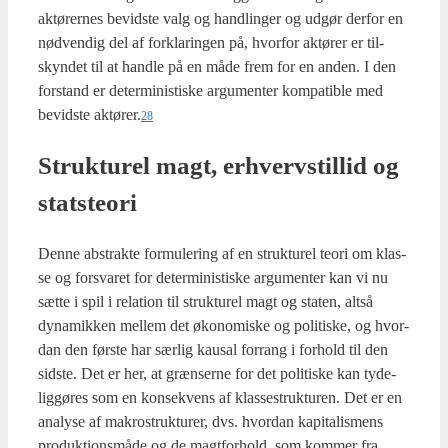
aktø­rer­nes bevid­ste valg og handling­er og udgør der­for en
nød­ven­dig del af for­kla­rin­gen på, hvor­for aktø­rer er til­
skyn­det til at hand­le på en måde frem for en anden. I den
for­stand er deter­mi­ni­sti­ske argu­men­ter kom­pa­tib­le med
bevid­ste aktører.
28
Struk­tu­rel magt, erhverv­stil­lid og
stat­ste­o­ri
Den­ne abstrak­te for­mu­le­ring af en struk­tu­rel teo­ri om klas­
se og for­sva­ret for deter­mi­ni­sti­ske argu­men­ter kan vi nu
sæt­te i spil i rela­tion til struk­tu­rel magt og sta­ten, alt­så
dyna­mi­k­ken mel­lem det øko­no­mi­ske og poli­ti­ske, og hvor­
dan den før­ste har sær­lig kaus­al for­rang i for­hold til den
sid­ste. Det er her, at græn­ser­ne for det poli­ti­ske kan tyde­
lig­gø­res som en kon­se­kvens af klas­se­struk­tu­ren. Det er en
ana­ly­se af makro­struk­tu­rer, dvs. hvor­dan kapi­ta­lis­mens
pro­duk­tions­må­de og de magt­for­hold, som kom­mer fra