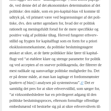
de, ved den­ne del af det øko­no­mi­skes deter­mi­na­tion af det
poli­ti­ske: den måde, som en pro-kapi­tal-bias vil kom­me til
udtryk på, vil pri­mært være ved begræns­nin­ger af det poli­
ti­ske, dvs. den sæt­ter agen­da­en for, hvad der er poli­tisk
ratio­nelt og menings­fuldt for­ud for de mere spe­ci­fik­ke og
posi­ti­ve valg af poli­ti­ske til­tag. Her­ved fun­ge­rer erhverv­
stil­lid og fryg­ten for kapi­tal­flugt som en form for a pri­o­ri
eks­klu­sions­me­ka­nis­me, da poli­ti­ske beslut­nings­ta­ge­re
ønsker at sik­re, at de før­te poli­tik­ker ikke fører til kapi­tal­
flugt ved “at etab­le­re kla­re og stren­ge para­me­tre for poli­tik
og ved accep­ten af en snæ­ver poli­ti­ka­gen­da, der fil­tre­rer de
mest radi­ka­le og uansvar­li­ge poli­ti­ske mulig­he­der fra. Det
er på den­ne måde, at man kan iagt­ta­ge et for­doms­møn­ster
[
pat­tern of bias
] i ana­ly­sen på systemniveau”.
Det er
37
sam­ti­dig det pres for at sik­re erhverv­stil­lid, som sør­ger for,
“at virk­som­heds­le­de­re har en pri­vil­e­ge­ret adgang til den
poli­ti­ske beslut­nings­pro­ces, efter­som for­nuf­ti­ge offent­li­ge
embeds­mænd vil bestræ­be sig på at sik­re erhvervs­li­vets til­