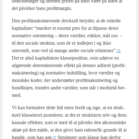
omkost­nin­ger og der­med pri­sen på hans varer på uden at
det påvir­ker hans pro­fit­m­ar­gin.
Den pro­fit­mak­si­me­ren­de driv­kraft bety­der, at de enkel­te
kapi­ta­li­ster “mær­ker et enormt pres for at til­pas­se deres
nor­ma­ti­ve ori­en­te­ring – deres vær­di­er, etik­ker, mål osv. –
til den soci­a­le struk­tur, som de er ind­lej­ret i og ikke
omvendt, som ved så man­ge andre soci­a­le relationer”.
21
Det er alt­så kapi­ta­li­stens klas­sepo­si­tion, som udø­ver en
afgø­ren­de deter­mi­ne­ren­de effekt på den­nes adfærd (pro­fit­
mak­si­me­ring) og nor­ma­ti­ve indstil­ling, hvor vær­di­er og
moral­ske koder, der under­støt­ter pro­fit­mak­si­me­ring og
bund­linj­en, trum­fer andre vær­di­er, som står i mod­strid her­
med.
Vi kan for­mu­le­re det­te lidt mere bredt og sige, at en struk­
tu­rel klas­se­te­o­ri postu­le­rer, at det er struk­tu­ren selv og dens
kaus­a­le effek­ter, som er med til at påvir­ke den øko­no­mi­ske
aktør på den måde, at den giver ham ratio­nel­le grun­de til at
hand­le, som han gør.
Struk­tu­rer som klas­se kan der­for
22