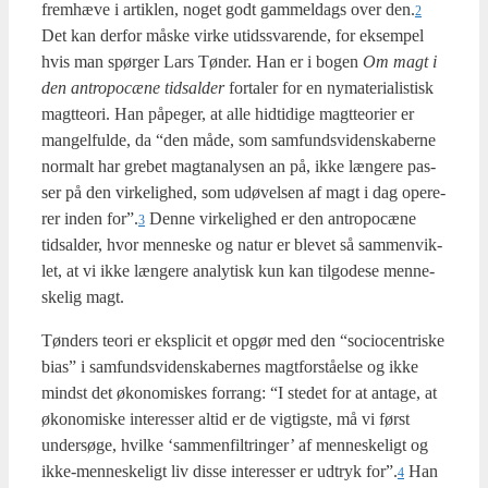
frem­hæ­ve i artik­len, noget godt gam­mel­dags over den.
2
Det kan der­for måske vir­ke utids­sva­ren­de, for eksem­pel
hvis man spør­ger Lars Tøn­der. Han er i bogen
Om magt i
den antro­po­cæ­ne tidsal­der
for­ta­ler for en nyma­te­ri­a­li­stisk
magt­te­o­ri. Han påpe­ger, at alle hid­ti­di­ge magt­te­o­ri­er er
man­gel­ful­de, da “den måde, som sam­funds­vi­den­ska­ber­ne
nor­malt har gre­bet mag­t­a­na­ly­sen an på, ikke læn­ge­re pas­
ser på den vir­ke­lig­hed, som udø­vel­sen af magt i dag ope­re­
rer inden for”.
Den­ne vir­ke­lig­hed er den antro­po­cæ­ne
3
tidsal­der, hvor men­ne­ske og natur er ble­vet så sam­men­vik­
let, at vi ikke læn­ge­re ana­ly­tisk kun kan til­go­de­se men­ne­
ske­lig magt.
Tøn­ders teo­ri er eks­pli­cit et opgør med den “socio­cen­tri­ske
bias” i sam­funds­vi­den­ska­ber­nes magt­for­stå­el­se og ikke
mindst det øko­no­mi­skes for­rang: “I ste­det for at anta­ge, at
øko­no­mi­ske inte­res­ser altid er de vig­tig­ste, må vi først
under­sø­ge, hvil­ke ‘sam­men­fil­trin­ger’ af men­ne­ske­ligt og
ikke-men­ne­ske­ligt liv dis­se inte­res­ser er udtryk for”.
Han
4