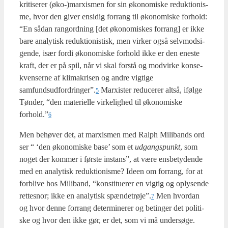
kri­ti­se­rer (øko-)marxismen for sin øko­no­mi­ske reduk­tio­nis­
me, hvor den giver ensi­dig for­rang til øko­no­mi­ske for­hold:
“En sådan rang­ord­ning [det øko­no­mi­skes for­rang] er ikke
bare ana­ly­tisk reduk­tio­ni­stisk, men vir­ker også selv­mod­si­
gen­de, især for­di øko­no­mi­ske for­hold ikke er den ene­ste
kraft, der er på spil, når vi skal for­stå og mod­vir­ke kon­se­
kven­ser­ne af kli­ma­kri­sen og andre vig­ti­ge
samfundsudfordringer”.
Marxi­ster redu­ce­rer alt­så, iføl­ge
5
Tøn­der, “den mate­ri­el­le vir­ke­lig­hed til øko­no­mi­ske
forhold.”
6
Men behø­ver det, at marxis­men med Ralph Mili­bands ord
ser “ ‘den øko­no­mi­ske base’ som et
udgangs­punkt
, som
noget der kom­mer i før­ste instans”, at være ens­be­ty­den­de
med en ana­ly­tisk reduk­tio­nis­me? Ide­en om for­rang, for at
for­bli­ve hos Mili­band, “kon­sti­tu­e­rer en vig­tig og oply­sen­de
ret­tes­nor; ikke en ana­ly­tisk spændetrøje”.
Men hvor­dan
7
og hvor den­ne for­rang deter­mi­ne­rer og betin­ger det poli­ti­
ske og hvor den ikke gør, er det, som vi må under­sø­ge.