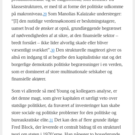
klas­se­struk­tu­ren, er med til at for­me det poli­ti­ske udkom­me
på makroniveau.
Som Mano­li­as Kalaiza­ke under­stre­ger:
29
“[I] den nuti­di­ge ver­den­s­ø­ko­no­mi er beslut­nings­ta­ge­re,
uan­set hvad de ønsker at opnå, grund­læg­gen­de begræn­set
af nød­ven­dig­he­den af at sik­re, at den finan­si­el­le sek­tor –
bredt for­stå­et – ikke lider alvor­lig ska­de eller bli­ver
væsent­ligt svækket”.
Den struk­tu­rel­le magt­te­o­ri giver os
30
alt­så en ind­gang til at begri­be den kapi­ta­li­sti­ske stat og det
bor­ger­li­ge demo­kra­tis poli­ti­ske begræns­nin­ger i en ver­den,
som er domi­ne­ret af sto­re mul­ti­na­tio­na­le sel­ska­ber og
finan­si­el­le aktø­rer.
Som vi alle­re­de så med Young og kol­le­ga­ers ana­ly­se, er
det den­ne magt, som giver kapi­ta­len et sær­ligt veto over
stats­li­ge poli­tik­ker, da fra­væ­ret af inve­ste­rin­ger kan ska­be
sto­re soci­a­le og poli­ti­ske pro­ble­mer for den poli­ti­ske og
bureau­kra­ti­ske elite.
Det kan den af fle­re grun­de iføl­ge
31
Fred Blo­ck, der leve­re­de et cen­tralt bidrag til en struk­tu­rel
teo­ri om sta­ten i 1970’erne. Han påpe­ger to hoved­grun­de.