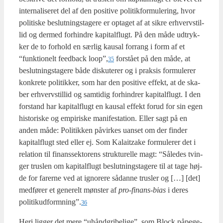
inter­na­li­se­ret del af den posi­ti­ve poli­tik­for­mu­le­ring, hvor
poli­ti­ske beslut­nings­ta­ge­re er opta­get af at sik­re erhverv­stil­
lid og der­med for­hin­dre kapi­tal­flugt. På den måde udtryk­
ker de to for­hold en sær­lig kaus­al for­rang i form af et
“funk­tio­nelt feed­ba­ck loop”,
for­stå­et på den måde, at
35
beslut­nings­ta­ge­re både dis­ku­te­rer og i prak­sis for­mu­le­rer
kon­kre­te poli­tik­ker, som har den posi­ti­ve effekt, at de ska­
ber erhverv­stil­lid og sam­ti­dig for­hin­drer kapi­tal­flugt. I den
for­stand har kapi­tal­flugt en kaus­al effekt for­ud for sin egen
histo­ri­ske og empi­ri­ske mani­fe­sta­tion. Eller sagt på en
anden måde: Poli­tik­ken påvir­kes uan­set om der fin­der
kapi­tal­flugt sted eller ej. Som Kalaitza­ke for­mu­le­rer det i
rela­tion til finans­sek­to­rens struk­tu­rel­le magt: “Såle­des tvin­
ger trus­len om kapi­tal­flugt beslut­nings­ta­ge­re til at tage høj­
de for farer­ne ved at igno­re­re sådan­ne trus­ler og […] [det]
med­fø­rer et gene­relt møn­ster af
pro-finans-bias
i deres
politikudformning”.
36
Heri lig­ger det mere “uhånd­gri­be­li­ge”, som Blo­ck påpe­ge­