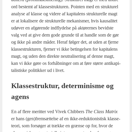
ord bestemt af klas­se­struk­tu­ren. Poin­ten med en struk­tu­rel
ana­ly­se af klas­se og vide­re af kapi­ta­lens struk­tu­rel­le magt
er at loka­li­se­re de struk­tu­rel­le meka­nis­mer, hvis kaus­a­li­tet
udø­ver en afgø­ren­de ind­fly­del­se på aktø­rer­nes bevid­ste
valg ved at give dem gode grun­de til at hand­le som de gør
og ikke på andre måder. Her­af føl­ger det, at uden at fjer­ne
klas­se­struk­tu­ren, fjer­ner vi ikke betin­gel­sen for kapi­ta­lens
magt, og uden den direk­te neut­ra­li­se­ring af den­ne magt,
kan vi ikke gøre os for­håb­nin­ger om at føre stør­re anti­ka­pi­
ta­li­sti­ske poli­tik­ker ud i livet.
Klas­se­struk­tur, deter­mi­nis­me og
agens
En af fle­re merit­ter ved Vivek Chi­b­bers
The Class Matrix
er hans (gen)fremsættelse af en ikke-reduk­tio­ni­stisk klas­se­
te­o­ri, som for­sø­ger at træk­ke en græn­se op for, hvor de