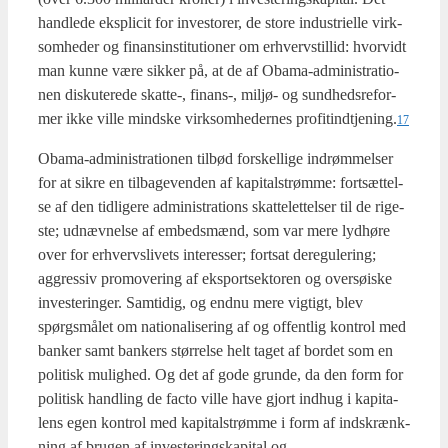
hand­le­de eks­pli­cit for inve­sto­rer, de sto­re indu­stri­el­le virk­
som­he­der og finan­sin­sti­tu­tio­ner om erhverv­stil­lid: hvor­vidt
man kun­ne være sik­ker på, at de af Oba­ma-admi­ni­stra­tio­
nen dis­ku­te­re­de skatte‑, finans‑, mil­jø- og sund­heds­re­for­
mer ikke vil­le mind­ske virk­som­he­der­nes profitindtjening.
17
Oba­ma-admi­ni­stra­tio­nen til­bød for­skel­li­ge indrøm­mel­ser
for at sik­re en til­ba­ge­ven­den af kapi­tal­strøm­me: fort­sæt­tel­
se af den tid­li­ge­re admi­ni­stra­tions skat­te­let­tel­ser til de rige­
ste; udnæv­nel­se af embeds­mænd, som var mere lyd­hø­re
over for erhvervs­li­vets inte­res­ser; fort­sat dere­gu­le­ring;
aggres­siv prom­ove­ring af eks­port­sek­to­ren og over­søi­ske
inve­ste­rin­ger. Sam­ti­dig, og end­nu mere vig­tigt, blev
spørgs­må­let om natio­na­li­se­ring af og offent­lig kon­trol med
ban­ker samt ban­kers stør­rel­se helt taget af bor­det som en
poli­tisk mulig­hed. Og det af gode grun­de, da den form for
poli­tisk hand­ling de facto vil­le have gjort ind­hug i kapi­ta­
lens egen kon­trol med kapi­tal­strøm­me i form af ind­skrænk­
ning af bru­gen af inve­ste­rings­ka­pi­tal og