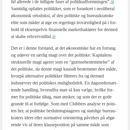
lid alle­re­de i de tid­lig­ste faser af politikudformningen”.
38
Sam­ti­dig opfat­tes poli­tik­ker, som er for­ank­ret i neoli­be­ral
øko­no­misk orto­dok­si, af den poli­ti­ske og bureau­kra­ti­ske
eli­te som måder at øge en rege­rings tro­vær­dig­hed på i for­
hold til eksem­pel­vis finan­si­el­le mar­kedsak­tø­rer for der­med
at ska­be erhvervstillid.
39
Det er i den­ne for­stand, at det øko­no­mi­ske har en for­rang
og udø­ver en sær­lig magt over det poli­ti­ske: Kapi­ta­lens
struk­tu­rel­le magt age­rer som en “græn­se­be­stem­mel­se” af
det poli­ti­ske, da den­ne magt kaus­alt bestem­mer den måde,
hvor­på alter­na­ti­ve poli­tik­ker fil­tre­res fra og der­med
indsnæv­rer det poli­ti­skes mulig­heds­felt. En dags­or­den­sæt­
ten­de hand­ling, hvor­ud­fra man så kan væl­ge, hvil­ke for­
mer for poli­ti­ske til­tag, man ønsker, og som der er gode
grun­de til at for­føl­ge. Som med Chi­b­bers ana­ly­se er poin­
ten her, at poli­ti­ske beslut­nings­ta­ge­res og stats­li­ge bureau­
kra­ters ide­er eller nor­ma­ti­ve ori­en­te­ring påvir­kes på afgø­
ren­de vis af deres klas­sepo­si­tion på sam­me måde som