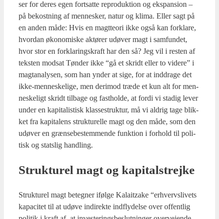
ser for deres egen fort­sat­te repro­duk­tion og eks­pan­sion –
på bekost­ning af men­ne­sker, natur og kli­ma. Eller sagt på
en anden måde: Hvis en magt­te­o­ri ikke også kan for­kla­re,
hvor­dan øko­no­mi­ske aktø­rer udø­ver magt i sam­fun­det,
hvor stor en for­kla­rings­kraft har den så? Jeg vil i resten af
tek­sten mod­sat Tøn­der ikke “gå et skridt eller to vide­re” i
mag­t­a­na­ly­sen, som han ynder at sige, for at ind­dra­ge det
ikke-men­ne­ske­li­ge, men der­i­mod træ­de et kun alt for men­
ne­ske­ligt skridt til­ba­ge og fast­hol­de, at for­di vi sta­dig lever
under en kapi­ta­li­stisk klas­se­struk­tur, må vi aldrig tage blik­
ket fra kapi­ta­lens struk­tu­rel­le magt og den måde, som den
udø­ver en græn­se­be­stem­men­de funk­tion i for­hold til poli­
tisk og stats­lig hand­ling.
Struk­tu­rel magt og kapi­tal­strej­ke
Struk­tu­rel magt beteg­ner iføl­ge Kalaitza­ke “erhvervs­li­vets
kapa­ci­tet til at udø­ve indi­rek­te ind­fly­del­se over offent­lig
poli­tik i kraft af, at inve­ste­rings­be­slut­nin­ger over­ve­jen­de