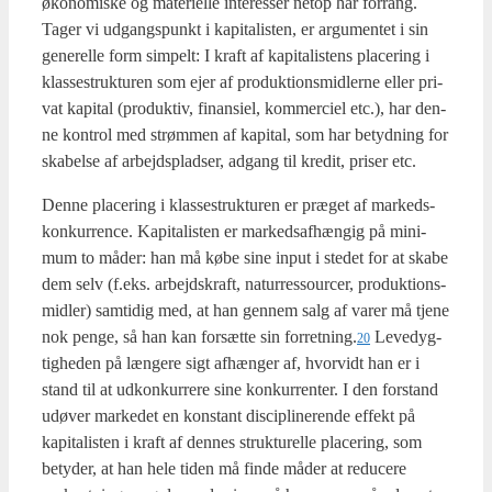
øko­no­mi­ske og mate­ri­el­le inte­res­ser net­op har for­rang.
Tager vi udgangs­punkt i kapi­ta­li­sten, er argu­men­tet i sin
gene­rel­le form sim­pelt: I kraft af kapi­ta­li­stens pla­ce­ring i
klas­se­struk­tu­ren som ejer af pro­duk­tions­mid­ler­ne eller pri­
vat kapi­tal (pro­duk­tiv, finan­si­el, kom­mer­ciel etc.), har den­
ne kon­trol med strøm­men af kapi­tal, som har betyd­ning for
ska­bel­se af arbejds­plad­ser, adgang til kre­dit, pri­ser etc.
Den­ne pla­ce­ring i klas­se­struk­tu­ren er præ­get af mar­keds­
kon­kur­ren­ce. Kapi­ta­li­sten er mar­keds­af­hæn­gig på mini­
mum to måder: han må købe sine input i ste­det for at ska­be
dem selv (f.eks. arbejds­kraft, naturre­s­sour­cer, pro­duk­tions­
mid­ler) sam­ti­dig med, at han gen­nem salg af varer må tje­ne
nok pen­ge, så han kan for­sæt­te sin forretning.
Leve­dyg­
20
tig­he­den på læn­ge­re sigt afhæn­ger af, hvor­vidt han er i
stand til at udkon­kur­re­re sine kon­kur­ren­ter. I den for­stand
udø­ver mar­ke­det en kon­stant disci­pli­ne­ren­de effekt på
kapi­ta­li­sten i kraft af den­nes struk­tu­rel­le pla­ce­ring, som
bety­der, at han hele tiden må fin­de måder at redu­ce­re