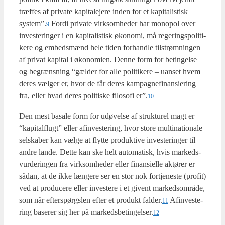
træf­fes af pri­va­te kapi­ta­le­je­re inden for et kapi­ta­li­stisk
system”.
For­di pri­va­te virk­som­he­der har monopol over
9
inve­ste­rin­ger i en kapi­ta­li­stisk øko­no­mi, må rege­rings­po­li­ti­
ke­re og embeds­mænd hele tiden for­hand­le til­strøm­nin­gen
af pri­vat kapi­tal i øko­no­mi­en. Den­ne form for betin­gel­se
og begræns­ning “gæl­der for alle poli­ti­ke­re – uan­set hvem
deres væl­ger er, hvor de får deres kampag­ne­fi­nan­si­e­ring
fra, eller hvad deres poli­ti­ske filo­so­fi er”.
10
Den mest basa­le form for udø­vel­se af struk­tu­rel magt er
“kapi­tal­flugt” eller afin­ve­ste­ring, hvor sto­re mul­ti­na­tio­na­le
sel­ska­ber kan væl­ge at flyt­te pro­duk­ti­ve inve­ste­rin­ger til
andre lan­de. Det­te kan ske helt auto­ma­tisk, hvis mar­keds­
vur­de­rin­gen fra virk­som­he­der eller finan­si­el­le aktø­rer er
sådan, at de ikke læn­ge­re ser en stor nok fortje­ne­ste (pro­fit)
ved at pro­du­ce­re eller inve­ste­re i et givent mar­keds­om­rå­de,
som når efter­spørgs­len efter et pro­dukt falder.
Afin­ve­ste­
11
ring base­rer sig her på markedsbetingelser.
12