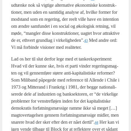
udtæn­ke nok så vig­ti­ge alter­na­ti­ve øko­no­mi­ske kon­struk­
tio­ner, men uden en sam­ti­dig ana­ly­se af, hvil­ke for­mer for
mod­stand som en rege­ring, der reelt vil­le have en inten­tion
om ændre sam­fun­det i en soci­al og øko­lo­gisk ret­ning, vil
møde, “mang­ler dis­se kon­struk­tio­ner, uag­tet hvor attrak­ti­ve
de er, ethvert grund­lag i virkeligheden”.
Med andre ord:
43
Vi må for­bin­de visio­ner med rea­li­te­ter.
Lad os her til slut der­for lege med et tan­ke­eks­pe­ri­ment:
Hvad vil der kun­ne ske, hvis et par­ti vin­der rege­rings­mag­
ten og vil gen­nem­fø­re stør­re anti-kapi­ta­li­sti­ske refor­mer?
Som Mili­band påpe­ge­de med refe­ren­ce til Allen­de i Chi­le i
1973 og Mit­te­rand i Frank­rig i 1981, der beg­ge natio­na­li­
se­re­de dele af indu­stri­en og bank­sek­to­ren, er “de vir­ke­li­ge
pro­ble­mer for ven­stre­fløj­en inden for det kapi­ta­li­sti­ske
demo­kra­tis for­fat­nings­mæs­si­ge ram­me ikke så meget […]
mag­tover­ta­gel­sen gen­nem for­fat­nings­mæs­si­ge mid­ler, men
sna­re­re hvad der sker efter den er nået dertil”.
Her kan vi
44
igen ven­de til­ba­ge til Blo­ck for at reflek­te­re over et sådant