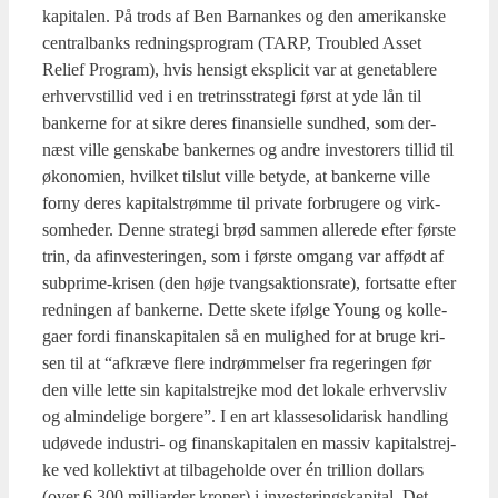
ka­pi­ta­len. På trods af Ben Bar­nan­kes og den ame­ri­kan­ske
cen­tral­banks red­nings­pro­gram (TARP, Troub­led Asset
Relief Pro­gram), hvis hen­sigt eks­pli­cit var at gene­tab­le­re
erhverv­stil­lid ved i en tre­trin­s­stra­te­gi først at yde lån til
ban­ker­ne for at sik­re deres finan­si­el­le sund­hed, som der­
næst vil­le gen­ska­be ban­ker­nes og andre inve­sto­rers til­lid til
øko­no­mi­en, hvil­ket til­slut vil­le bety­de, at ban­ker­ne vil­le
for­ny deres kapi­tal­strøm­me til pri­va­te for­bru­ge­re og virk­
som­he­der. Den­ne stra­te­gi brød sam­men alle­re­de efter før­ste
trin, da afin­ve­ste­rin­gen, som i før­ste omgang var affødt af
subpri­me-kri­sen (den høje tvangs­ak­tions­ra­te), fort­sat­te efter
red­nin­gen af ban­ker­ne. Det­te ske­te iføl­ge Young og kol­le­
ga­er for­di finans­ka­pi­ta­len så en mulig­hed for at bru­ge kri­
sen til at “afkræ­ve fle­re indrøm­mel­ser fra rege­rin­gen før
den vil­le let­te sin kapi­tal­strej­ke mod det loka­le erhvervs­liv
og almin­de­li­ge bor­ge­re”. I en art klas­se­so­li­da­risk hand­ling
udø­ve­de indu­stri- og finans­ka­pi­ta­len en mas­siv kapi­tal­strej­
ke ved kol­lek­tivt at til­ba­ge­hol­de over én tril­li­on dol­lars
(over 6.300 mil­li­ar­der kro­ner) i inve­ste­rings­ka­pi­tal. Det