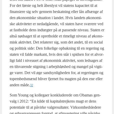
For det før­ste og helt åben­lyst vil sta­tens kapa­ci­tet til at
finan­si­e­re sig selv gen­nem beskat­ning eller lån afhæn­ge af
den øko­no­mi­ske situ­a­tion i lan­det. Hvis lan­dets øko­no­mi­
ske akti­vi­te­ter er ned­ad­gå­en­de, vil sta­ten have svæ­re­re ved
at fast­hol­de dens ind­tæg­ter på at pas­sen­de niveau. Sta­ten er
alt­så nødsa­get til at opret­hol­de et rime­ligt niveau af øko­no­
misk akti­vi­tet. Det rela­te­rer sig, som det andet, til en soci­al
og poli­tisk side: Den fol­ke­li­ge opbak­ning til en rege­ring og
sta­ten vil fal­de mar­kant, hvis den står i spid­sen for et alvor­
ligt fald i niveau­et af øko­no­misk akti­vi­tet, som ledsa­ges af
en til­sva­ren­de stig­ning i arbejds­løs­hed og man­gel på vig­ti­
ge varer. Det vil øge sand­syn­lig­he­den for, at rege­rin­gen og
topem­beds­mænd bli­ver fjer­net fra mag­ten på den ene eller
anden måde.
32
Som Young og kol­le­ga­er kon­klu­de­re­de om Oba­mas gen­
valg i 2012: “En kil­de til kapi­tal­strej­kens magt er dens
poten­ti­a­le til at påvir­ke val­gre­sul­ta­ter. Virk­som­heds­le­de­re
og erhvervspres­sen for­stod, at afin­ve­ste­ring vil­le påvir­ke