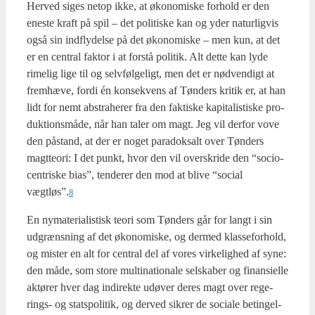
Her­ved siges net­op ikke, at øko­no­mi­ske for­hold er den
ene­ste kraft på spil – det poli­ti­ske kan og yder natur­lig­vis
også sin ind­fly­del­se på det øko­no­mi­ske – men kun, at det
er en cen­tral fak­tor i at for­stå poli­tik. Alt det­te kan lyde
rime­lig lige til og selv­føl­ge­ligt, men det er nød­ven­digt at
frem­hæ­ve, for­di én kon­se­kvens af Tøn­ders kri­tik er, at han
lidt for nemt abstra­he­rer fra den fak­ti­ske kapi­ta­li­sti­ske pro­
duk­tions­må­de, når han taler om magt. Jeg vil der­for vove
den påstand, at der er noget para­doksalt over Tøn­ders
magt­te­o­ri: I det punkt, hvor den vil over­skri­de den “socio­
cen­tri­ske bias”, ten­de­rer den mod at bli­ve “soci­al
vægtløs”.
8
En nyma­te­ri­a­li­stisk teo­ri som Tøn­ders går for langt i sin
udgræns­ning af det øko­no­mi­ske, og der­med klas­se­for­hold,
og mister en alt for cen­tral del af vores vir­ke­lig­hed af syne:
den måde, som sto­re mul­ti­na­tio­na­le sel­ska­ber og finan­si­el­le
aktø­rer hver dag indi­rek­te udø­ver deres magt over rege­
rings- og statspo­li­tik, og der­ved sik­rer de soci­a­le betin­gel­