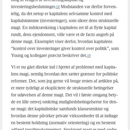
investeringsbeslutninger.
Mod­stan­den var der­for for­ven­
18
te­lig, da det net­op er kapi­ta­lens selv­sam­me kon­trol med
kapi­tal­strøm­me (inve­ste­rin­ger), som sik­rer dens struk­tu­rel­le
magt. En ind­skrænk­ning i kapi­ta­lens ret til at flyt­te kapi­tal
rundt, dens ejen­doms­ret, vil­le være et de facto angreb på
den­ne magt. Eksemp­let viser der­for, hvor­dan kapi­ta­lens
“kon­trol over inve­ste­rin­ger giver kon­trol over poli­tik”, som
Young og kol­le­ga­er præ­cist beskri­ver det.
19
Vi er nu gået direk­te ind i hjer­tet af pro­ble­met med kapi­ta­
lens magt, nem­lig hvor­dan den sæt­ter græn­ser for poli­ti­ske
refor­mer. Det, som jeg ger­ne vil bru­ge resten af artik­len på,
er mere tyde­ligt at eks­pli­ci­te­re de struk­tu­rel­le betin­gel­ser
for udø­vel­sen af den­ne magt. Det vil i før­ste omgang bety­
de en lil­le omvej omkring mulig­heds­be­tin­gel­ser­ne for den­
ne magt: det kapi­ta­li­sti­ske sam­funds klas­se­struk­tur og
hvor­dan den­ne påvir­ker pri­va­te virk­som­he­der til at ind­ta­ge
en bestemt hold­ning (nor­ma­tiv ori­en­te­ring) og en bestemt
adfærd (pro­fit­mak­si­me­ring). Struk­tu­rel magt er med andre