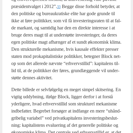
præ­si­dentval­get i 2012”.
Beg­ge dis­se for­hold bety­der, at
33
den poli­ti­ske og bureau­kra­ti­ske eli­te har gode grun­de til
ikke at føre poli­tik­ker, som vil få inve­ste­rings­ra­ten til at fal­
de mar­kant, og sam­ti­dig har den en direk­te inte­res­se i at
bru­ge deres magt til at under­støt­te inve­ste­rin­ger, da deres
egen poli­ti­ske magt afhæn­ger af et sundt øko­no­misk kli­ma.
Den struk­tu­rel­le meka­nis­me, hvis kaus­a­le effek­ter pres­ser
sta­ten mod pro­ka­pi­ta­li­sti­ske poli­tik­ker, beteg­ner Blo­ck net­
op som det alle­re­de nævn­te “erhverv­stil­lid”: kapi­ta­lens til­
lid til, at de poli­tik­ker der føres, grund­læg­gen­de vil under­
støt­te den­nes akti­vi­tet.
Det­te bil­le­de er selv­føl­ge­lig en meget sim­pel skit­se­ring. En
vig­tig uddyb­ning, iføl­ge Blo­ck, lig­ger der­for i at for­stå
yder­li­ge­re, hvad erhverv­stil­lid som struk­tu­rel meka­nis­me
ind­be­fat­ter. Begre­bet for­sø­ger at ind­fan­ge en mere “uhånd­
gri­be­lig vari­a­bel” ved pri­vat­ka­pi­ta­lens inve­ste­rings­be­slut­
ning: kapi­ta­li­stens eva­lu­e­ring af det gene­rel­le poli­ti­ske og
øko­no­mi­ske kli­ma. Det cen­tra­le ved erhverv­stil­lid er, at det