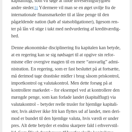
kapi­tal­flugt, som vil søge at fin­de inve­ste­rings­tryg­hed
andre steder.
Yder­me­re vil man se en øget uvil­je fra de
51
inter­na­tio­na­le finans­mar­ke­der til at låne pen­ge til den
pågæl­den­de nation (køb af statsob­liga­tio­ner), lige­som ren­
ter på lån vil sti­ge i takt med ned­vur­de­ring af kre­dit­vær­dig­
hed.
Den­ne øko­no­mi­ske disci­pli­ne­ring fra kapi­ta­len kan bety­de,
at en rege­ring kan se sig nødsa­get til at opgi­ve sin refor­
mis­me eller over­gi­ve mag­ten til en mere “ansvar­lig” admi­
ni­stra­tion. En rege­ring, som er fast beslut­tet på at fort­sæt­te,
må der­i­mod tage dra­sti­ske mid­ler i brug såsom pris­kon­trol,
import­kon­trol og valuta­kon­trol. Men det­te for­søg på at
kon­trol­le­re mar­ke­det – for eksem­pel ved at kon­trol­le­re den
mæng­de pen­ge, som kan for­la­de lan­det (kapi­tal­flugt) via
valuta­kon­trol – bety­der reel­le trus­ler for hjem­li­ge kapi­ta­li­
ster, hvis akti­ver ikke frit kan flyt­tes ud af lan­det, men der­i­
mod er bun­det til den hjem­li­ge valu­ta, hvis vær­di er under
pres. Alt det­te bety­der et end­nu skar­pe­re fald i erhverv­stil­