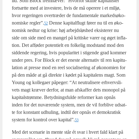
lid. Som Blo­ck frem­hæ­ver: “Hvor­for skul­le kapi­ta­li­ster
fort­sæt­te med at inve­ste­re, hvis de må ope­re­re i et mil­jø,
hvor rege­rin­gen over­træ­der de fun­da­men­tale mar­ked­s­ø­ko­
no­mi­ske regler”.
Den­ne kapi­tal­flugt fører nu til en øko­
52
no­misk ned­t­ur og kri­se: høj arbejds­løs­hed eksi­ste­rer nu
side om side med en man­gel på kri­ti­ske varer og øget inf­la­
tion. Det affø­der poten­ti­elt en fol­ke­lig mod­stand mod den
sid­den­de rege­ring, hvis popu­la­ri­tet i sti­gen­de grad kom­mer
under pres. For Blo­ck er det ene­ste alter­na­tiv til ren kapi­tu­
la­tion at pres­se mod en reel soci­a­li­se­ring af øko­no­mi­en for
på den måde at gå direk­te i kødet på kapi­ta­lens magt. Som
Young og kol­le­ga­er påpe­ger: “At neut­ra­li­se­re erhvervs­li­
vets magt kræ­ver der­for, at man afskaf­fer dets monopol på
kapi­tal­strøm­me. Betyd­nings­ful­de refor­mer kan opnås
inden for det nuvæ­ren­de system, men de vil for­bli­ve udsat­
te for kon­stant udhuling, ind­til der opnås et demo­kra­tisk
system for kon­trol over kapital”.
53
Med det sce­na­rie in men­te står ét svar i hvert fald klart på