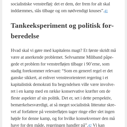
soci­a­li­sti­ske ven­stre­fløj: det er dem, der frem for alt skal
ind­dæm­mes, slås til­ba­ge og om nød­ven­digt knuses”.
41
Tan­ke­eks­pe­ri­ment og poli­tisk for­
be­re­del­se
Hvad skal vi gøre med kapi­ta­lens magt? Et før­ste skridt må
være at aner­ken­de pro­ble­met. Selv­sam­me Mili­band påpe­
ge­de et pro­blem for ven­stre­fløj­en til­ba­ge i 90’erne, som
sta­dig fore­kom­mer rele­vant: “Som en gene­rel regel er det
gan­ske sik­kert, at enhver ven­stre­o­ri­en­te­ret rege­ring i et
kapi­ta­li­stisk demo­kra­ti fra begyn­del­sen vil­le være invol­ve­
ret i en kamp med en ræk­ke kon­ser­va­ti­ve kræf­ter om de
fle­ste aspek­ter af sin poli­tik. Det er, set i det­te per­spek­tiv,
bemær­kel­ses­vær­digt, at så meget soci­a­li­stisk lit­te­ra­tur skre­
vet af for­fat­te­re på ven­stre­fløj­en tager rin­ge eller slet ingen
høj­de for den­ne kamp, og for hvil­ke kon­se­kven­ser den må
have for den måde, rege­rin­gen hand­ler på”.
Vi kan
42