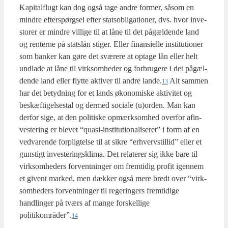
Kapi­tal­flugt kan dog også tage andre for­mer, såsom en
min­dre efter­spørgsel efter statsob­liga­tio­ner, dvs. hvor inve­
sto­rer er min­dre vil­li­ge til at låne til det pågæl­den­de land
og ren­ter­ne på stat­slån sti­ger. Eller finan­si­el­le insti­tu­tio­ner
som ban­ker kan gøre det svæ­re­re at opta­ge lån eller helt
und­la­de at låne til virk­som­he­der og for­bru­ge­re i det pågæl­
den­de land eller flyt­te akti­ver til andre lande.
Alt sam­men
13
har det betyd­ning for et lands øko­no­mi­ske akti­vi­tet og
beskæf­ti­gel­ses­tal og der­med soci­a­le (u)orden. Man kan
der­for sige, at den poli­ti­ske opmærk­som­hed over­for afin­
ve­ste­ring er ble­vet “qua­si-insti­tu­tio­na­li­se­ret” i form af en
ved­va­ren­de for­plig­tel­se til at sik­re “erhverv­stil­lid” eller et
gun­stigt inve­ste­rings­kli­ma. Det rela­te­rer sig ikke bare til
virk­som­he­ders for­vent­nin­ger om frem­ti­dig pro­fit igen­nem
et givent mar­ked, men dæk­ker også mere bredt over “virk­
som­he­ders for­vent­nin­ger til rege­rin­gers frem­ti­di­ge
handling­er på tværs af man­ge for­skel­li­ge
politikområder”.
14