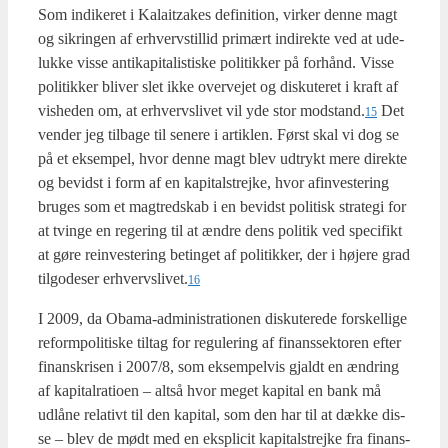
Som indi­ke­ret i Kalaitza­kes defi­ni­tion, vir­ker den­ne magt
og sik­rin­gen af erhverv­stil­lid pri­mært indi­rek­te ved at ude­
luk­ke vis­se anti­ka­pi­ta­li­sti­ske poli­tik­ker på for­hånd. Vis­se
poli­tik­ker bli­ver slet ikke over­ve­jet og dis­ku­te­ret i kraft af
vis­he­den om, at erhvervs­li­vet vil yde stor modstand.
Det
15
ven­der jeg til­ba­ge til sene­re i artik­len. Først skal vi dog se
på et eksem­pel, hvor den­ne magt blev udtrykt mere direk­te
og bevidst i form af en kapi­tal­strej­ke, hvor afin­ve­ste­ring
bru­ges som et mag­tred­skab i en bevidst poli­tisk stra­te­gi for
at tvin­ge en rege­ring til at ændre dens poli­tik ved spe­ci­fikt
at gøre rein­ve­ste­ring betin­get af poli­tik­ker, der i høje­re grad
til­go­de­ser erhvervslivet.
16
I 2009, da Oba­ma-admi­ni­stra­tio­nen dis­ku­te­re­de for­skel­li­ge
reform­po­li­ti­ske til­tag for regu­le­ring af finans­sek­to­ren efter
finanskri­sen i 2007/8, som eksem­pel­vis gjaldt en ændring
af kapi­tal­ra­tio­en – alt­så hvor meget kapi­tal en bank må
udlå­ne rela­tivt til den kapi­tal, som den har til at dæk­ke dis­
se – blev de mødt med en eks­pli­cit kapi­tal­strej­ke fra finans­