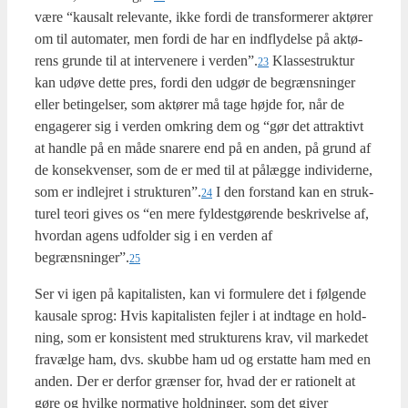
være “kaus­alt rele­van­te, ikke for­di de trans­for­me­rer aktø­rer
om til auto­ma­ter, men for­di de har en ind­fly­del­se på aktø­
rens grun­de til at inter­ve­ne­re i verden”.
Klas­se­struk­tur
23
kan udø­ve det­te pres, for­di den udgør de begræns­nin­ger
eller betin­gel­ser, som aktø­rer må tage høj­de for, når de
enga­ge­rer sig i ver­den omkring dem og “gør det attrak­tivt
at hand­le på en måde sna­re­re end på en anden, på grund af
de kon­se­kven­ser, som de er med til at pålæg­ge indi­vi­der­ne,
som er ind­lej­ret i strukturen”.
I den for­stand kan en struk­
24
tu­rel teo­ri gives os “en mere fyl­dest­gø­ren­de beskri­vel­se af,
hvor­dan agens udfol­der sig i en ver­den af
begrænsninger”.
25
Ser vi igen på kapi­ta­li­sten, kan vi for­mu­le­re det i føl­gen­de
kaus­a­le sprog: Hvis kapi­ta­li­sten fejl­er i at ind­ta­ge en hold­
ning, som er kon­si­stent med struk­tu­rens krav, vil mar­ke­det
fra­væl­ge ham, dvs. skub­be ham ud og erstat­te ham med en
anden. Der er der­for græn­ser for, hvad der er ratio­nelt at
gøre og hvil­ke nor­ma­ti­ve hold­nin­ger, som det giver