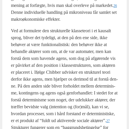
mening at for­fæg­te, hvis man skal over­le­ve på markedet.
26
Den­ne indi­vi­du­el­le hand­ling på mikro­ni­veau får sam­let set
makroø­ko­no­mi­ske effek­ter.
Ved at for­mu­le­re den struk­tu­rel­le klas­se­te­o­ri i et kaus­alt
sprog, bli­ver det tyde­ligt, at den på den ene side, ikke
behø­ver at være funk­tio­na­li­stisk: den behø­ver ikke at
behand­le aktø­rer som om, at de var auto­ma­ter, men kan
for­stå dem som haven­de agens, som dog på afgø­ren­de vis
er påvir­ket af den posi­tion i klas­se­struk­tu­ren, som aktø­ren
er pla­ce­ret i. Iføl­ge Chi­b­ber udvi­sker en struk­tu­rel teo­ri
der­for ikke agens, men hjæl­per os der­i­mod til at for­stå den­
ne. På den anden side bli­ver for­hol­det mel­lem deter­mi­nis­
me, kon­tin­gens og agens også gen­for­hand­let: I ste­det for at
for­stå deter­mi­nis­me som noget, der ude­luk­ker aktø­rer, der
træf­fer bevid­ste valg (inten­tion og (for)mål), kan vi se,
hvor­dan pro­ces­ser, som i hård for­stand er deter­mi­ni­sti­ske,
er et pro­dukt af “fuldt ud akti­ve­re­de soci­a­le aktører”.
27
Struk­tu­rer fun­ge­rer som en “bag­grunds­be­tin­gel­se” for