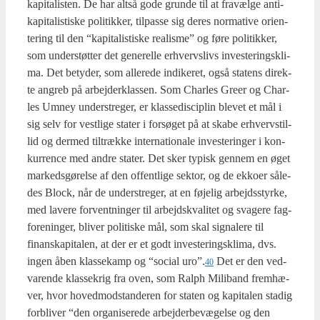
kapi­ta­li­sten. De har alt­så gode grun­de til at fra­væl­ge anti-
kapi­ta­li­sti­ske poli­tik­ker, til­pas­se sig deres nor­ma­ti­ve ori­en­
te­ring til den “kapi­ta­li­sti­ske rea­lis­me” og føre poli­tik­ker,
som under­støt­ter det gene­rel­le erhvervs­livs inve­ste­rings­kli­
ma. Det bety­der, som alle­re­de indi­ke­ret, også sta­tens direk­
te angreb på arbej­der­klas­sen. Som Char­les Gre­er og Char­
les Umney under­stre­ger, er klas­se­di­sci­plin ble­vet et mål i
sig selv for vest­li­ge sta­ter i for­sø­get på at ska­be erhverv­stil­
lid og der­med til­træk­ke inter­na­tio­na­le inve­ste­rin­ger i kon­
kur­ren­ce med andre sta­ter. Det sker typisk gen­nem en øget
mar­keds­gø­rel­se af den offent­li­ge sek­tor, og de ekko­er såle­
des Blo­ck, når de under­stre­ger, at en føje­lig arbejds­styr­ke,
med lave­re for­vent­nin­ger til arbejds­kva­li­tet og sva­ge­re fag­
for­e­nin­ger, bli­ver poli­ti­ske mål, som skal sig­na­le­re til
finans­ka­pi­ta­len, at der er et godt inve­ste­rings­kli­ma, dvs.
ingen åben klas­se­kamp og “soci­al uro”.
Det er den ved­
40
va­ren­de klas­se­krig fra oven, som Ralph Mili­band frem­hæ­
ver, hvor hoved­mod­stan­de­ren for sta­ten og kapi­ta­len sta­dig
for­bli­ver “den orga­ni­se­re­de arbej­der­be­væ­gel­se og den