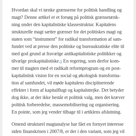
Hvor­dan skal vi tæn­ke græn­ser­ne for poli­tisk hand­ling og
magt? Den­ne arti­kel er et for­søg på poli­tisk græn­se­tænk­
ning under den kapi­ta­li­sti­ske klas­se­struk­tur. Kapi­ta­lens
struk­tu­rel­le magt sæt­ter græn­ser for det poli­ti­skes magt og
sta­ten som “instru­ment” for radi­kal trans­for­ma­tion af sam­
fun­det ved at pres­se den poli­ti­ske og bureau­kra­ti­ske eli­te til
med god grund at fra­væl­ge anti­ka­pi­ta­li­sti­ske poli­tik­ker og
til­væl­ge prokapitalistiske.
En rege­ring, som der­for kom­
1
mer til mag­ten med et radi­kalt reform­pro­gram og en post­
ka­pi­ta­li­stisk vision for en soci­al og øko­lo­gisk trans­for­ma­
tion af sam­fun­det, vil møde kapi­ta­lens disci­pli­ne­ren­de
effek­ter i form af kapi­tal­flugt og kapi­tal­strej­ke. Det bety­der
dog ikke, at der ikke består et poli­tisk valg, men det kræ­ver
poli­tisk for­be­re­del­se, mas­se­mo­bi­li­se­ring og orga­ni­se­ring.
En poin­te, som jeg ven­der til­ba­ge til i artik­lens afslut­ning.
Omend struk­tu­rel mag­t­a­na­ly­se har fået en for­ny­et inte­res­se
siden finanskri­sen i 2007/8, er der i den vari­ant, som jeg vil