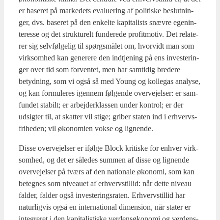
er base­ret på mar­ke­dets eva­lu­e­ring af poli­ti­ske beslut­nin­
ger, dvs. base­ret på den enkel­te kapi­ta­lists snæv­re egen­in­
te­res­se og det struk­tu­relt fun­de­re­de pro­fit­mo­tiv. Det rela­te­
rer sig selv­føl­ge­lig til spørgs­må­let om, hvor­vidt man som
virk­som­hed kan gene­re­re den ind­tje­ning på ens inve­ste­rin­
ger over tid som for­ven­tet, men har sam­ti­dig bre­de­re
betyd­ning, som vi også så med Young og kol­le­gas ana­ly­se,
og kan for­mu­le­res igen­nem føl­gen­de over­vej­el­ser: er sam­
fun­det sta­bilt; er arbej­der­klas­sen under kon­trol; er der
udsig­ter til, at skat­ter vil sti­ge; gri­ber sta­ten ind i erhvervs­
fri­he­den; vil øko­no­mi­en vok­se og lig­nen­de.
Dis­se over­vej­el­ser er iføl­ge Blo­ck kri­ti­ske for enhver virk­
som­hed, og det er såle­des sum­men af dis­se og lig­nen­de
over­vej­el­ser på tværs af den natio­na­le øko­no­mi, som kan
beteg­nes som niveau­et af erhverv­stil­lid: når det­te niveau
fal­der, fal­der også inve­ste­rings­ra­ten. Erhverv­stil­lid har
natur­lig­vis også en inter­na­tio­nal dimen­sion, når sta­ter er
inte­gre­ret i den kapi­ta­li­sti­ske ver­den­s­ø­ko­no­mi og ver­dens­