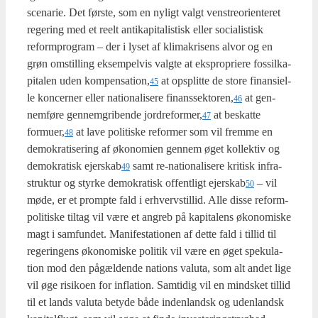
sce­na­rie. Det før­ste, som en nyligt valgt ven­stre­o­ri­en­te­ret
rege­ring med et reelt anti­ka­pi­ta­li­stisk eller soci­a­li­stisk
reform­pro­gram – der i lyset af kli­ma­kri­sens alvor og en
grøn omstil­ling eksem­pel­vis valg­te at eks­pro­p­ri­e­re fos­sil­ka­
pi­ta­len uden kompensation,
at opsplit­te de sto­re finan­si­el­
45
le kon­cer­ner eller natio­na­li­se­re finanssektoren,
at gen­
46
nem­fø­re gen­nem­gri­ben­de jordreformer,
at beskat­te
47
formuer,
at lave poli­ti­ske refor­mer som vil frem­me en
48
demo­kra­ti­se­ring af øko­no­mi­en gen­nem øget kol­lek­tiv og
demo­kra­tisk ejerskab
samt re-natio­na­li­se­re kri­tisk infra­
49
struk­tur og styr­ke demo­kra­tisk offent­ligt ejerskab
– vil
50
møde, er et promp­te fald i erhverv­stil­lid. Alle dis­se reform­
po­li­ti­ske til­tag vil være et angreb på kapi­ta­lens øko­no­mi­ske
magt i sam­fun­det. Mani­fe­sta­tio­nen af det­te fald i til­lid til
rege­rin­gens øko­no­mi­ske poli­tik vil være en øget spe­ku­la­
tion mod den pågæl­den­de nations valu­ta, som alt andet lige
vil øge risi­ko­en for inf­la­tion. Sam­ti­dig vil en mind­sket til­lid
til et lands valu­ta bety­de både inden­land­sk og uden­land­sk