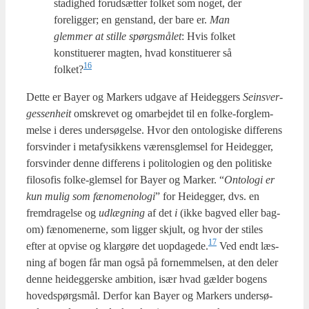
sta­dig­hed for­ud­sæt­ter fol­ket som noget, der
fore­lig­ger; en gen­stand, der bare er.
Man
glem­mer at stil­le spørgs­må­let
: Hvis fol­ket
kon­sti­tu­e­rer mag­ten, hvad kon­sti­tu­e­rer så
16
folket?
Det­te er Bay­er og Mar­kers udga­ve af Hei­deg­gers
Seins­ver­
ge­s­sen­heit
omskre­vet og omar­bej­det til en fol­ke-forg­lem­
mel­se i deres under­sø­gel­se. Hvor den onto­lo­gi­ske dif­fe­rens
for­svin­der i meta­fy­sik­kens værens­glem­sel for Hei­deg­ger,
for­svin­der den­ne dif­fe­rens i poli­to­lo­gi­en og den poli­ti­ske
filo­so­fis fol­ke-glem­sel for Bay­er og Mar­ker. “
Onto­lo­gi er
kun mulig som fæno­meno­lo­gi
” for Hei­deg­ger, dvs. en
frem­dra­gel­se og
udlæg­ning
af det
i
(ikke bag­ved eller bag­
om) fæno­me­ner­ne, som lig­ger skjult, og hvor der sti­les
17
efter at opvi­se og klar­gø­re det uopdagede.
Ved endt læs­
ning af bogen får man også på for­nem­mel­sen, at den deler
den­ne hei­deg­ger­ske ambi­tion, især hvad gæl­der bogens
hoved­spørgs­mål. Der­for kan Bay­er og Mar­kers under­sø­