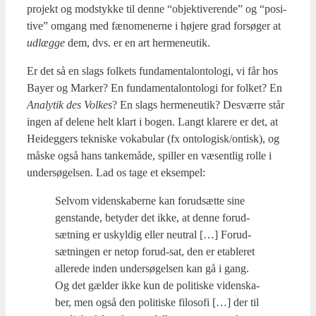
pro­jekt og mod­styk­ke til den­ne “objek­ti­ve­ren­de” og “posi­
ti­ve” omgang med fæno­me­ner­ne i høje­re grad for­sø­ger at
udlæg­ge
dem, dvs. er en art her­me­neu­tik.
Er det så en slags fol­kets fun­da­men­ta­lon­to­lo­gi, vi får hos
Bay­er og Mar­ker? En fun­da­men­ta­lon­to­lo­gi for fol­ket? En
Ana­ly­tik des Vol­kes
? En slags her­me­neu­tik? Desvær­re står
ingen af dele­ne helt klart i bogen. Langt kla­re­re er det, at
Hei­deg­gers tek­ni­ske voka­bu­lar (fx ontologisk/ontisk), og
måske også hans tan­ke­må­de, spil­ler en væsent­lig rol­le i
under­sø­gel­sen. Lad os tage et eksem­pel:
Selv­om viden­ska­ber­ne kan for­ud­sæt­te sine
gen­stan­de, bety­der det ikke, at den­ne for­ud­
sæt­ning er uskyl­dig eller neut­ral […] For­ud­
sæt­nin­gen er net­op for­ud-sat, den er etab­le­ret
alle­re­de inden under­sø­gel­sen kan gå i gang.
Og det gæl­der ikke kun de poli­ti­ske viden­ska­
ber, men også den poli­ti­ske filo­so­fi […] der til