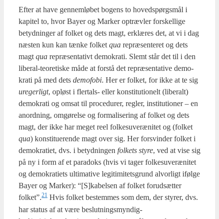
Efter at have gen­nem­lø­bet bogens to hoved­spørgs­mål i
kapi­tel to, hvor Bay­er og Mar­ker optræv­ler for­skel­li­ge
betyd­nin­ger af fol­ket og dets magt, erklæ­res det, at vi i dag
næsten kun kan tæn­ke fol­ket
qua
repræ­sen­te­ret og dets
magt
qua
repræ­sen­ta­tivt demo­kra­ti. Slemt står det til i den
libe­ral-teo­re­ti­ske måde at for­stå det repræ­sen­ta­ti­ve demo­
kra­ti på med dets
demo­fo­bi
. Her er fol­ket, for ikke at te sig
ure­ger­ligt
, opløst i fler­tals- eller kon­sti­tu­tio­nelt (libe­ralt)
demo­kra­ti og omsat til pro­ce­du­rer, reg­ler, insti­tu­tio­ner – en
anord­ning, omgø­rel­se og for­ma­li­se­ring af fol­ket og dets
magt, der ikke har meget reel fol­kes­u­veræ­ni­tet og (fol­ket
qua
) kon­sti­tu­e­ren­de magt over sig. Her for­svin­der fol­ket i
demo­kra­ti­et, dvs. i betyd­nin­gen
fol­kets sty­re
, ved at vise sig
på ny i form af et para­doks (hvis vi tager fol­kes­u­veræ­ni­tet
og demo­kra­tiets ulti­ma­ti­ve legi­ti­mi­tets­grund alvor­ligt iføl­ge
Bay­er og Mar­ker): “[S]kabelsen af fol­ket for­ud­sæt­ter
21
folket”.
Hvis fol­ket bestem­mes som dem, der sty­rer, dvs.
har sta­tus af at være beslut­ningsmyn­dig­