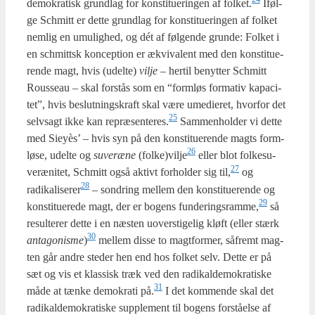
demo­kra­tisk grund­lag for kon­sti­tu­e­rin­gen af folket.
Iføl­
ge Sch­mitt er det­te grund­lag for kon­sti­tu­e­rin­gen af fol­ket
nem­lig en umu­lig­hed, og dét af føl­gen­de grun­de: Fol­ket i
en sch­mittsk kon­cep­tion er ækvi­va­lent med den kon­sti­tu­e­
ren­de magt, hvis (udel­te)
vil­je
– her­til benyt­ter Sch­mitt
Rous­seau – skal for­stås som en “form­løs for­ma­tiv kapa­ci­
tet”, hvis beslut­nings­kraft skal være ume­di­e­ret, hvor­for det
25
selvsagt ikke kan repræsenteres.
Sam­men­hol­der vi det­te
med Sieyès’ – hvis syn på den kon­sti­tu­e­ren­de magts form­
26
lø­se, udel­te og
suveræ­ne
(folke)vilje
eller blot fol­kes­u­
27
veræ­ni­tet, Sch­mitt også aktivt for­hol­der sig til,
og
28
radikaliserer
– son­dring mel­lem den kon­sti­tu­e­ren­de og
29
kon­sti­tu­e­re­de magt, der er bogens funderingsramme,
så
resul­te­rer det­te i en næsten uover­sti­ge­lig kløft (eller stærk
30
anta­go­nis­me
)
mel­lem dis­se to magt­for­mer, såfremt mag­
ten går andre ste­der hen end hos fol­ket selv. Det­te er på
sæt og vis et klas­sisk træk ved den radi­kal­de­mo­kra­ti­ske
31
måde at tæn­ke demo­kra­ti på.
I det kom­men­de skal det
radi­kal­de­mo­kra­ti­ske sup­ple­ment til bogens for­stå­el­se af