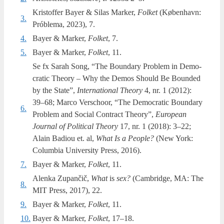
Kristoffer Bay­er & Silas Mar­ker,
Fol­ket
(Køben­havn:
3.
Próble­ma, 2023), 7.
4.
Bayer & Mar­ker,
Fol­ket
, 7.
5.
Bayer & Mar­ker,
Fol­ket
, 11.
Se fx Sarah Song, “The Boun­dary Pro­blem in Demo­
cra­tic The­ory – Why the Demos Should Be Boun­ded
by the Sta­te”,
Inter­na­tio­nal The­ory
4, nr. 1 (2012):
39–68; Marco Ver­s­choor, “The Demo­cra­tic Boun­dary
6.
Pro­blem and Soci­al Con­tra­ct The­ory”,
Euro­pe­an
Jour­nal of Poli­ti­cal The­ory
17, nr. 1 (2018): 3–22;
Alain Badiou et. al,
What Is a Peo­ple?
(New York:
Colum­bia Uni­ver­si­ty Press, 2016).
7.
Bayer & Mar­ker,
Fol­ket
, 11.
Alenka Zupančič,
What
is
sex?
(Cam­brid­ge, MA: The
8.
MIT Press, 2017), 22.
9.
Bayer & Mar­ker,
Fol­ket
, 11.
10.
Bayer & Mar­ker,
Fol­ket
, 17–18.