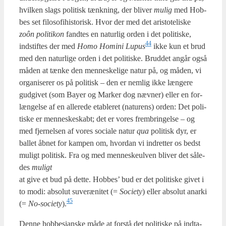
hvil­ken slags poli­tisk tænk­ning, der bli­ver
mulig
med Hob­
bes set filo­so­fi­hi­sto­risk. Hvor der med det ari­sto­te­li­ske
zoôn poli­ti­kon
fand­tes en natur­lig orden i det poli­ti­ske,
44
indstif­tes der med
Homo Homi­ni Lupus
ikke kun et brud
med den natur­li­ge orden i det poli­ti­ske. Brud­det angår også
måden at tæn­ke den men­ne­ske­li­ge natur på, og måden, vi
orga­ni­se­rer os på poli­tisk – den er nem­lig ikke læn­ge­re
gud­gi­vet (som Bay­er og Mar­ker dog næv­ner) eller en for­
læn­gel­se af en alle­re­de etab­le­ret (natu­rens) orden: Det poli­
ti­ske er men­ne­ske­skabt; det er vores frem­brin­gel­se – og
med fjer­nel­sen af vores soci­a­le natur
qua
poli­tisk dyr, er
bal­let åbnet for kam­pen om, hvor­dan vi ind­ret­ter os bedst
muligt poli­tisk. Fra og med men­ne­skeul­ven bli­ver det såle­
des
muligt
at give et bud på det­te. Hob­bes’ bud er det poli­ti­ske givet i
to modi: abso­lut suveræ­ni­tet (=
Socie­ty
) eller abso­lut anar­ki
45
(=
No-socie­ty
).
Den­ne hob­be­si­an­ske måde at for­stå det poli­ti­ske på ind­ta­