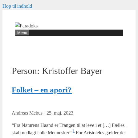
Hop til indhold
Menu
Person:
Kristoffer Bayer
Folket – en apori?
Andreas Mebus
·
25. maj. 2023
“Fra Natu­rens Haand er Tran­gen til at leve i et […] Fæl­les­
1
skab ned­lagt i alle Mennesker”.
For Ari­sto­te­les gæl­der det