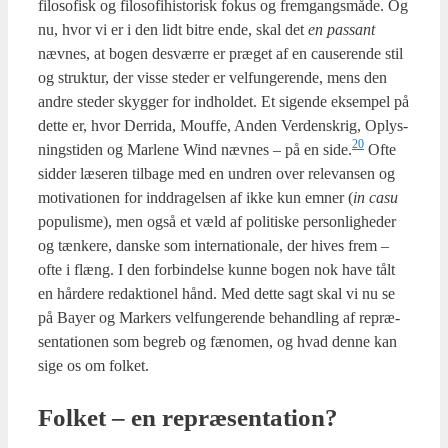
filo­so­fisk og filo­so­fi­hi­sto­risk fokus og frem­gangs­må­de. Og
nu, hvor vi er i den lidt bit­re ende, skal det
en pas­sant
næv­nes, at bogen desvær­re er præ­get af en cau­se­ren­de stil
og struk­tur, der vis­se ste­der er vel­fun­ge­ren­de, mens den
andre ste­der skyg­ger for ind­hol­det. Et sigen­de eksem­pel på
det­te er, hvor Der­ri­da, Mouf­fe, Anden Ver­denskrig, Oplys­
20
ning­sti­den og Mar­le­ne Wind næv­nes – på en side.
Ofte
sid­der læse­ren til­ba­ge med en undren over rele­van­sen og
moti­va­tio­nen for ind­dra­gel­sen af ikke kun emner (
in casu
populis­me), men også et væld af poli­ti­ske per­son­lig­he­der
og tæn­ke­re, dan­ske som inter­na­tio­na­le, der hives frem –
ofte i flæng. I den for­bin­del­se kun­ne bogen nok have tålt
en hår­de­re redak­tio­nel hånd. Med det­te sagt skal vi nu se
på Bay­er og Mar­kers vel­fun­ge­ren­de behand­ling af repræ­
sen­ta­tio­nen som begreb og fæno­men, og hvad den­ne kan
sige os om fol­ket.
Fol­ket – en repræ­sen­ta­tion?