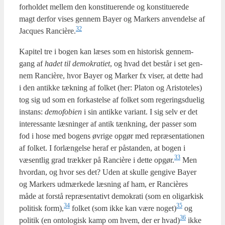
for­hol­det mel­lem den kon­sti­tu­e­ren­de og kon­sti­tu­e­re­de
magt der­for vises gen­nem Bay­er og Mar­kers anven­del­se af
32
Jacques Rancière.
Kapi­tel tre i bogen kan læses som en histo­risk gen­nem­
gang af
hadet til demo­kra­ti­et
, og hvad det består i set gen­
nem Ran­cière, hvor Bay­er og Mar­ker fx viser, at det­te had
i den antik­ke tæk­ning af fol­ket (her: Pla­ton og Ari­sto­te­les)
tog sig ud som en for­ka­stel­se af fol­ket som rege­rings­du­e­lig
instans:
demo­fo­bi­en
i sin antik­ke vari­ant. I sig selv er det
inter­es­san­te læs­nin­ger af antik tænk­ning, der pas­ser som
fod i hose med bogens øvri­ge opgør med repræ­sen­ta­tio­nen
af fol­ket. I for­læn­gel­se her­af er påstan­den, at bogen i
33
væsent­lig grad træk­ker på Ran­cière i det­te opgør.
Men
hvor­dan, og hvor ses det? Uden at skul­le gen­gi­ve Bay­er
og Mar­kers udmær­ke­de læs­ning af ham, er Ran­cières
måde at for­stå repræ­sen­ta­tivt demo­kra­ti (som en oligar­kisk
34
35
poli­tisk form),
fol­ket (som ikke kan være noget)
og
36
poli­tik (en onto­lo­gisk kamp om hvem, der er hvad)
ikke