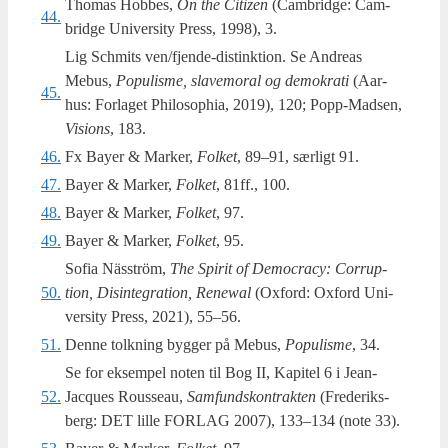
Thomas Hob­bes,
On the Citizen
(Cam­brid­ge: Cam­
44.
brid­ge Uni­ver­si­ty Press, 1998), 3.
Lig Sch­mits ven/fjen­de-distink­tion. Se Andreas
Mebus,
Populis­me, sla­ve­moral og demo­kra­ti
(Aar­
45.
hus: For­la­get Phi­los­op­hia, 2019), 120; Popp-Mad­sen,
Visions
, 183.
46.
Fx Bay­er & Mar­ker,
Fol­ket
, 89–91, sær­ligt 91.
47.
Bayer & Mar­ker,
Fol­ket
, 81ff., 100.
48.
Bayer & Mar­ker,
Fol­ket
, 97.
49.
Bayer & Mar­ker,
Fol­ket
, 95.
Sofia Näs­ström,
The Spi­rit of Demo­cra­cy: Cor­rup­
50.
tion, Dis­in­te­gra­tion, Renewal
(Oxford: Oxford Uni­
ver­si­ty Press, 2021), 55–56.
51.
Denne tolk­ning byg­ger på Mebus,
Populis­me
, 34.
Se for eksem­pel noten til Bog II, Kapi­tel 6 i Jean-
52.
Jacques Rous­seau,
Sam­fund­s­kon­trak­ten
(Fre­de­riks­
berg: DET lil­le FORLAG 2007), 133–134 (note 33).