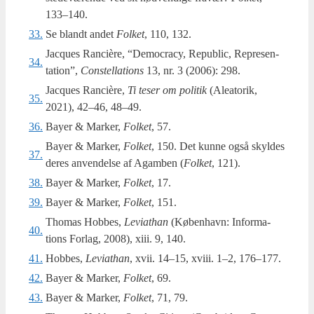
133–140.
33.
Se blandt andet
Fol­ket
, 110, 132.
Jacques Ran­cière, “Demo­cra­cy, Repu­blic, Rep­re­sen­
34.
ta­tion”,
Con­stel­la­tions
13, nr. 3 (2006): 298.
Jacques Ran­cière,
Ti teser om poli­tik
(Ale­a­to­rik,
35.
2021), 42–46, 48–49.
36.
Bayer & Mar­ker,
Fol­ket
, 57.
Bayer & Mar­ker,
Fol­ket
, 150. Det kun­ne også skyl­des
37.
deres anven­del­se af Agam­ben (
Fol­ket
, 121).
38.
Bayer & Mar­ker,
Fol­ket
, 17.
39.
Bayer & Mar­ker,
Fol­ket
, 151.
Thomas Hob­bes,
Levi­at­han
(Køben­havn: Infor­ma­
40.
tions For­lag, 2008), xiii. 9, 140.
41.
Hobbes,
Levi­at­han
, xvii. 14–15, xvi­ii. 1–2, 176–177.
42.
Bayer & Mar­ker,
Fol­ket
, 69.
43.
Bayer & Mar­ker,
Fol­ket
, 71, 79.