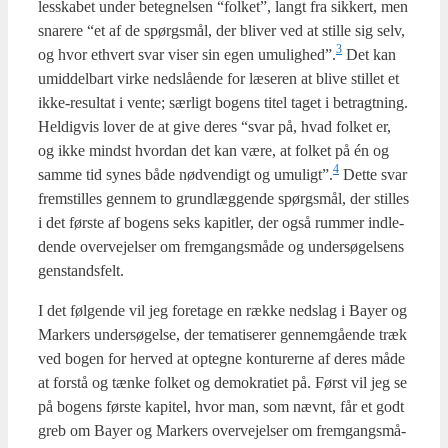
les­ska­bet under beteg­nel­sen “fol­ket”, langt fra sik­kert, men
sna­re­re “et af de spørgs­mål, der bli­ver ved at stil­le sig selv,
3
og hvor ethvert svar viser sin egen umulighed”.
Det kan
umid­del­bart vir­ke ned­slå­en­de for læse­ren at bli­ve stil­let et
ikke-resul­tat i ven­te; sær­ligt bogens titel taget i betragt­ning.
Hel­dig­vis lover de at give deres “svar på, hvad fol­ket er,
og ikke mindst hvor­dan det kan være, at fol­ket på én og
4
sam­me tid synes både nød­ven­digt og umuligt”.
Det­te svar
frem­stil­les gen­nem to grund­læg­gen­de spørgs­mål, der stil­les
i det før­ste af bogens seks kapit­ler, der også rum­mer ind­le­
den­de over­vej­el­ser om frem­gangs­må­de og under­sø­gel­sens
gen­stands­felt.
I det føl­gen­de vil jeg fore­ta­ge en ræk­ke nedslag i Bay­er og
Mar­kers under­sø­gel­se, der tema­ti­se­rer gen­nem­gå­en­de træk
ved bogen for her­ved at opteg­ne kon­tu­rer­ne af deres måde
at for­stå og tæn­ke fol­ket og demo­kra­ti­et på. Først vil jeg se
på bogens før­ste kapi­tel, hvor man, som nævnt, får et godt
greb om Bay­er og Mar­kers over­vej­el­ser om frem­gangs­må­