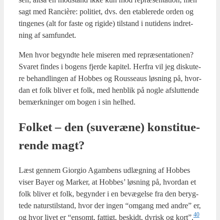
sagt med Ran­cière: poli­ti­et, dvs. den etab­le­re­de orden og
tin­ge­nes (alt for faste og rigi­de) til­stand i nuti­dens indret­
ning af sam­fun­det.
Men hvor begynd­te hele mise­ren med repræ­sen­ta­tio­nen?
Sva­ret fin­des i bogens fjer­de kapi­tel. Her­fra vil jeg dis­ku­te­
re behand­lin­gen af Hob­bes og Rous­seaus løs­ning på, hvor­
dan et folk bli­ver et folk, med hen­blik på nog­le afslut­ten­de
bemærk­nin­ger om bogen i sin hel­hed.
Fol­ket – den (suveræ­ne) kon­sti­tu­e­
ren­de magt?
Læst gen­nem Gio­r­gio Agam­bens udlæg­ning af Hob­bes
viser Bay­er og Mar­ker, at Hob­bes’ løs­ning på, hvor­dan et
folk bli­ver et folk, begyn­der i en bevæ­gel­se fra den beryg­
te­de naturstil­stand, hvor der ingen “omgang med andre” er,
40
og hvor livet er “ensomt, fat­tigt, beskidt, dyrisk og kort”,