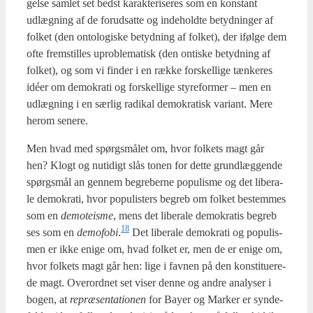
gel­se sam­let set bedst karak­te­ri­se­res som en kon­stant
udlæg­ning af de for­ud­sat­te og inde­hold­te betyd­nin­ger af
fol­ket (den onto­lo­gi­ske betyd­ning af fol­ket), der iføl­ge dem
ofte frem­stil­les upro­ble­ma­tisk (den onti­ske betyd­ning af
fol­ket), og som vi fin­der i en ræk­ke for­skel­li­ge tæn­ke­res
idéer om demo­kra­ti og for­skel­li­ge sty­re­for­mer – men en
udlæg­ning i en sær­lig radi­kal demo­kra­tisk vari­ant. Mere
her­om sene­re.
Men hvad med spørgs­må­let om, hvor fol­kets magt går
hen? Klogt og nuti­digt slås tonen for det­te grund­læg­gen­de
spørgs­mål an gen­nem begre­ber­ne populis­me og det libe­ra­
le demo­kra­ti, hvor populi­sters begreb om fol­ket bestem­mes
som en
demo­tei­s­me
, mens det libe­ra­le demo­kra­tis begreb
18
ses som en
demo­fo­bi
.
Det libe­ra­le demo­kra­ti og populis­
men er ikke eni­ge om, hvad fol­ket er, men de er eni­ge om,
hvor fol­kets magt går hen: lige i fav­nen på den kon­sti­tu­e­re­
de magt. Over­ord­net set viser den­ne og andre ana­ly­ser i
bogen, at
repræ­sen­ta­tio­nen
for Bay­er og Mar­ker er syn­de­