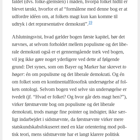
fal­det (dvs. fol­ke-glem­s­len) i måden, hvor­på fol­ket hidtil er
ble­vet tænkt, hvor­for et af “for­må­le­ne med den­ne bog er at
udfor­dre idéen om, at fol­kets magt kun kan kom­me til
19
udtryk i det repræ­sen­ta­ti­ve demokrati”.
Afslut­nings­vist, hvad gæl­der bogen før­ste kapi­tel, bør det
næv­nes, at selv­om for­hol­det mel­lem populis­me og det libe­
ra­le demo­kra­ti også er et gen­nem­gå­en­de træk ved bogen,
vil jeg ikke gøre noget yder­li­ge­re ved det­te af føl­gen­de
grund: Det synes, som om Bay­er og Mar­ker har skre­vet
to
bøger
: én om populis­me og det libe­ra­le demo­kra­ti. Og én
om fol­ket som en kon­ti­nen­tal­fi­lo­so­fisk under­sø­gel­se af fol­
kets onto­lo­gi. Selv­om bogen ved sel­ve sin under­sø­gel­se er
tve­delt (jf. “Hvad er fol­ket? Og hvor går dets magt hen?”),
vir­ker først­nævn­te bog om populis­me og det libe­ra­le
demo­kra­ti, trods man­ge fine poin­ter og ind­sig­ter, ikke sær­
ligt ind­ar­bej­det i sidst­nævn­te, da først­nævn­te vir­ker mere
statskund­skabs­fo­ku­se­ret med en klar ori­en­te­ring mod poli­
tisk teo­ri, mens sidst­nævn­te har et langt kla­re­re poli­tisk