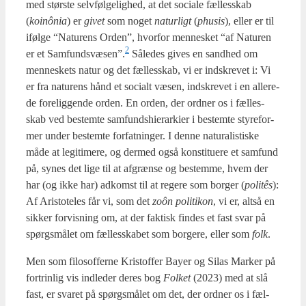
med stør­ste selv­føl­ge­lig­hed, at det soci­a­le fæl­les­skab
(
koinô­nia
) er
givet
som noget
natur­ligt
(
phu­sis
), eller er til
iføl­ge “Natu­rens Orden”, hvor­for men­ne­sket “af Natu­ren
2
er et Samfundsvæsen”.
Såle­des gives en sand­hed om
men­ne­skets natur og det fæl­les­skab, vi er ind­skre­vet i: Vi
er fra natu­rens hånd et soci­alt væsen, ind­skre­vet i en alle­re­
de fore­lig­gen­de orden. En orden, der ord­ner os i fæl­les­
skab ved bestem­te sam­funds­hie­rar­ki­er i bestem­te sty­re­for­
mer under bestem­te for­fat­nin­ger. I den­ne natu­ra­li­sti­ske
måde at legi­ti­me­re, og der­med også kon­sti­tu­e­re et sam­fund
på, synes det lige til at afgræn­se og bestem­me, hvem der
har (og ikke har) adkomst til at rege­re som bor­ger (
politês
):
Af Ari­sto­te­les får vi, som det
zoôn poli­ti­kon
, vi er, alt­så en
sik­ker for­vis­ning om, at der fak­tisk fin­des et fast svar på
spørgs­må­let om fæl­les­ska­bet som bor­ge­re, eller som
folk
.
Men som filo­sof­fer­ne Kri­stof­fer Bay­er og Silas Mar­ker på
for­trin­lig vis ind­le­der deres bog
Fol­ket
(2023) med at slå
fast, er sva­ret på spørgs­må­let om det, der ord­ner os i fæl­