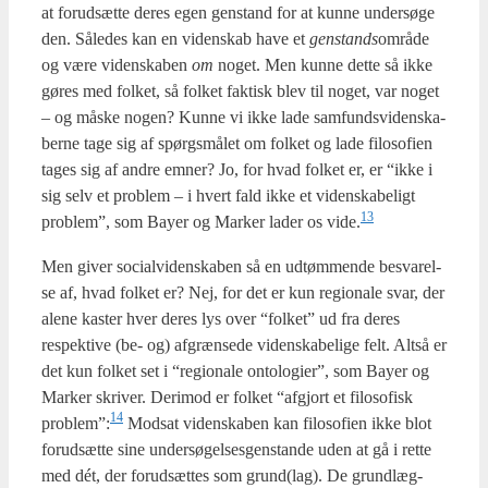
at for­ud­sæt­te deres egen gen­stand for at kun­ne under­sø­ge
den. Såle­des kan en viden­skab have et
gen­stands
områ­de
og være viden­ska­ben
om
noget. Men kun­ne det­te så ikke
gøres med fol­ket, så fol­ket fak­tisk blev til noget, var noget
– og måske nogen? Kun­ne vi ikke lade sam­funds­vi­den­ska­
ber­ne tage sig af spørgs­må­let om fol­ket og lade filo­so­fi­en
tages sig af andre emner? Jo, for hvad fol­ket er, er “ikke i
sig selv et pro­blem – i hvert fald ikke et viden­ska­be­ligt
13
pro­blem”, som Bay­er og Mar­ker lader os vide.
Men giver soci­al­vi­den­ska­ben så en udtøm­men­de besva­rel­
se af, hvad fol­ket er? Nej, for det er kun regio­na­le svar, der
ale­ne kaster hver deres lys over “fol­ket” ud fra deres
respek­ti­ve (be- og) afgræn­se­de viden­ska­be­li­ge felt. Alt­så er
det kun fol­ket set i “regio­na­le onto­lo­gi­er”, som Bay­er og
Mar­ker skri­ver. Der­i­mod er fol­ket “afgjort et filo­so­fisk
14
problem”:
Mod­sat viden­ska­ben kan filo­so­fi­en ikke blot
for­ud­sæt­te sine under­sø­gel­ses­gen­stan­de uden at gå i ret­te
med dét, der for­ud­sæt­tes som grund(lag). De grund­læg­