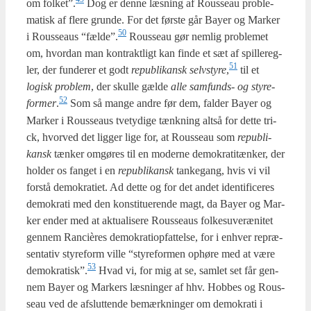
om folket”.
Dog er den­ne læs­ning af Rous­seau pro­ble­
ma­tisk af fle­re grun­de. For det før­ste går Bay­er og Mar­ker
50
i Rous­seaus “fælde”.
Rous­seau gør nem­lig pro­ble­met
om, hvor­dan man kon­trakt­ligt kan fin­de et sæt af spil­le­reg­
51
ler, der fun­de­rer et godt
repu­bli­kansk selv­sty­re
,
til et
logisk pro­blem
, der skul­le gæl­de
alle sam­funds- og sty­re­
52
for­mer
.
Som så man­ge andre før dem, fal­der Bay­er og
Mar­ker i Rous­seaus tve­ty­di­ge tænk­ning alt­så for det­te tri­
ck, hvor­ved det lig­ger lige for, at Rous­seau som
repu­bli­
kansk
tæn­ker omgø­res til en moder­ne demo­kra­ti­tæn­ker, der
hol­der os fan­get i en
repu­bli­kansk
tan­ke­gang, hvis vi vil
for­stå demo­kra­ti­et. Ad det­te og for det andet iden­ti­fi­ce­res
demo­kra­ti med den kon­sti­tu­e­ren­de magt, da Bay­er og Mar­
ker ender med at aktu­a­li­se­re Rous­seaus fol­kes­u­veræ­ni­tet
gen­nem Ran­cières demo­kra­tiop­fat­tel­se, for i enhver repræ­
sen­ta­tiv sty­re­form vil­le “sty­re­for­men ophø­re med at være
53
demokratisk”.
Hvad vi, for mig at se, sam­let set får gen­
nem Bay­er og Mar­kers læs­nin­ger af hhv. Hob­bes og Rous­
seau ved de afslut­ten­de bemærk­nin­ger om demo­kra­ti i