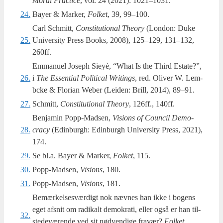
Moral Prac­tice
, vol. 24 (2021): 1021–1031.
24.
Bayer & Mar­ker,
Fol­ket
, 39, 99–100.
Carl Sch­mitt,
Con­sti­tu­tio­nal The­ory
(Lon­don: Duke
25.
Uni­ver­si­ty Press Books, 2008), 125–129, 131–132,
260ff.
Emmanuel Joseph Sieyè, “What Is the Third Esta­te?”,
26.
i
The Essen­ti­al Poli­ti­cal Wri­tings
, red. Oli­ver W. Lem­
bcke & Flo­ri­an Weber (Lei­den: Brill, 2014), 89–91.
27.
Schmitt,
Con­sti­tu­tio­nal The­ory
, 126ff., 140ff.
Benjamin Popp-Mad­sen,
Visions of Coun­cil Demo­
28.
cra­cy
(Edin­burgh: Edin­burgh Uni­ver­si­ty Press, 2021),
174.
29.
Se bl.a. Bay­er & Mar­ker,
Fol­ket
, 115.
30.
Popp-Madsen,
Visions
, 180.
31.
Popp-Madsen,
Visions
, 181.
Bemærkelsesværdigt nok næv­nes han ikke i bogens
eget afsnit om radi­kalt demo­kra­ti, eller også er han til­
32.
ste­de­væ­ren­de ved sit nød­ven­di­ge fra­vær?
Fol­ket
,