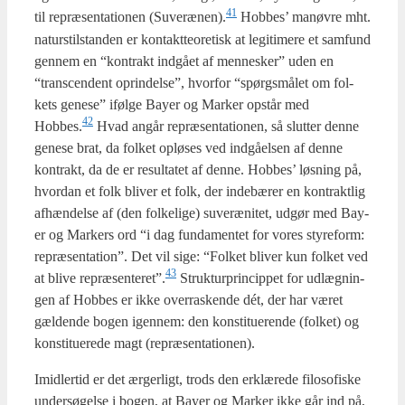
41
til repræ­sen­ta­tio­nen (Suverænen).
Hob­bes’ manøv­re mht.
naturstil­stan­den er kon­takt­te­o­re­tisk at legi­ti­me­re et sam­fund
gen­nem en “kon­trakt ind­gå­et af men­ne­sker” uden en
“trans­cen­dent oprin­del­se”, hvor­for “spørgs­må­let om fol­
kets gene­se” iføl­ge Bay­er og Mar­ker opstår med
42
Hobbes.
Hvad angår repræ­sen­ta­tio­nen, så slut­ter den­ne
gene­se brat, da fol­ket oplø­ses ved ind­gå­el­sen af den­ne
kon­trakt, da de er resul­ta­tet af den­ne. Hob­bes’ løs­ning på,
hvor­dan et folk bli­ver et folk, der inde­bæ­rer en kon­trakt­lig
afhæn­del­se af (den fol­ke­li­ge) suveræ­ni­tet, udgør med Bay­
er og Mar­kers ord “i dag fun­da­men­tet for vores sty­re­form:
repræ­sen­ta­tion”. Det vil sige: “Fol­ket bli­ver kun fol­ket ved
43
at bli­ve repræsenteret”.
Struk­tur­prin­cip­pet for udlæg­nin­
gen af Hob­bes er ikke over­ra­sken­de dét, der har været
gæl­den­de bogen igen­nem: den kon­sti­tu­e­ren­de (fol­ket) og
kon­sti­tu­e­re­de magt (repræ­sen­ta­tio­nen).
Imid­ler­tid er det ærger­ligt, trods den erklæ­re­de filo­so­fi­ske
under­sø­gel­se i bogen, at Bay­er og Mar­ker ikke går ind på,