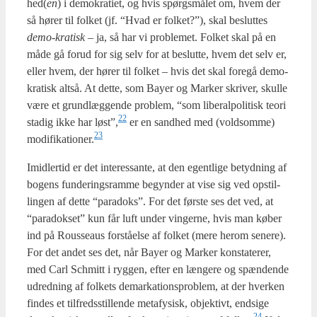
hed(
en
) i demo­kra­ti­et, og hvis spørgs­må­let om, hvem der
så hører til fol­ket (jf. “Hvad er fol­ket?”), skal beslut­tes
demo-kra­tisk
– ja, så har vi pro­ble­met. Fol­ket skal på en
måde gå for­ud for sig selv for at beslut­te, hvem det selv er,
eller hvem, der hører til fol­ket – hvis det skal fore­gå demo­
kra­tisk alt­så. At det­te, som Bay­er og Mar­ker skri­ver, skul­le
være et grund­læg­gen­de pro­blem, “som libe­ral­po­li­tisk teo­ri
22
sta­dig ikke har løst”,
er en sand­hed med (vold­som­me)
23
modifikationer.
Imid­ler­tid er det inter­es­san­te, at den egent­li­ge betyd­ning af
bogens fun­de­rings­ram­me begyn­der at vise sig ved opstil­
lin­gen af det­te “para­doks”. For det før­ste ses det ved, at
“para­dok­set” kun får luft under vin­ger­ne, hvis man køber
ind på Rous­seaus for­stå­el­se af fol­ket (mere her­om sene­re).
For det andet ses det, når Bay­er og Mar­ker kon­sta­te­rer,
med Carl Sch­mitt i ryg­gen, efter en læn­ge­re og spæn­den­de
udred­ning af fol­kets demar­ka­tions­pro­blem, at der hver­ken
fin­des et til­freds­stil­len­de meta­fy­sisk, objek­tivt, end­si­ge
24