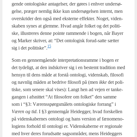
gen­de onto­lo­gi­ske anta­gel­ser, der gøres i enhver under­sø­
gel­se, præ­ger nem­lig ikke kun under­sø­gel­sen inter­nt, men
over­skri­der den også med ekster­ne effek­ter. Noget, viden­
ska­ben synes at glem­me. Hvad angår fol­ket og det poli­ti­
ske, illu­stre­res den­ne poin­te ram­men­de i bogen, når Bay­er
og Mar­ker skri­ver, at: “Det onto­lo­gisk for­ud-sat­te sæt­ter
15
sig i det politiske”.
Som en gen­nem­gå­en­de inter­pre­ta­tions­ram­me i bogen er
det tyde­ligt, at den ind­skri­ver sig i en bestemt tra­di­tion med
hen­syn til dens måde at for­stå onto­lo­gi, viden­skab, filo­so­fi
og navn­lig måden at bedri­ve filo­so­fi på (men
ikke
det poli­
ti­ske, som sene­re skal vises): Langt hen ad vej­en er tan­ke­
gan­gen i afsnit­tet “At filo­so­fe­re om fol­ket” den sam­me
som i “§3: Vær­ens­spørgs­må­lets onto­lo­gi­ske for­rang” i
Væren og tid
. I §3 gen­nem­går Hei­deg­ger, hvad for­skel­len
på viden­ska­ber­nes onto­lo­gi og hans ver­sion af fæno­meno­
lo­gi­ens for­hold til onto­lo­gi er. Viden­ska­ber­ne er regio­na­le
med hver deres for­ud­sat­te sags­om­rå­der, mens Hei­deg­gers