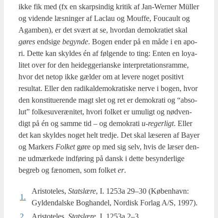
ikke fik med (fx en skar­psin­dig kri­tik af Jan-Wer­ner Mül­ler
og viden­de læs­nin­ger af Laclau og Mouf­fe, Foucault og
Agam­ben), er det svært at se, hvor­dan demo­kra­ti­et skal
gøres
end­si­ge
begyn­de
. Bogen ender på en måde i en apo­
ri. Det­te kan skyl­des én af føl­gen­de to ting: Enten en loy­a­
li­tet over for den hei­deg­ge­ri­an­ske inter­pre­ta­tions­ram­me,
hvor det net­op ikke gæl­der om at leve­re noget posi­tivt
resul­tat. Eller den radi­kal­de­mo­kra­ti­ske ner­ve i bogen, hvor
den kon­sti­tu­e­ren­de magt slet og ret er demo­kra­ti og “abso­
lut” fol­kes­u­veræ­ni­tet, hvori fol­ket er umu­ligt og nød­ven­
digt på én og sam­me tid – og demo­kra­ti
u‑regerligt
. Eller
det kan skyl­des noget helt tred­je. Det skal læse­ren af Bay­er
og Mar­kers
Fol­ket
gøre op med sig selv, hvis de læser den­
ne udmær­ke­de ind­fø­ring på dansk i det­te besyn­der­li­ge
begreb og fæno­men, som fol­ket
er
.
Aristoteles,
Statslæ­re
, I. 1253a 29–30 (Køben­havn:
1.
Gyl­den­dal­ske Bog­han­del, Nor­disk For­lag A/S, 1997).
2.
Aristoteles,
Statslæ­re,
I. 1253a 2–3.