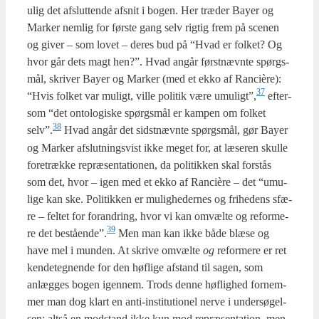
ulig det afslut­ten­de afsnit i bogen. Her træ­der Bay­er og
Mar­ker nem­lig for før­ste gang selv rig­tig frem på sce­nen
og giver – som lovet – deres bud på “Hvad er fol­ket? Og
hvor går dets magt hen?”. Hvad angår først­nævn­te spørgs­
mål, skri­ver Bay­er og Mar­ker (med et ekko af Ran­cière):
37
“Hvis fol­ket var muligt, vil­le poli­tik være umuligt”,
efter­
som “det onto­lo­gi­ske spørgs­mål er kam­pen om fol­ket
38
selv”.
Hvad angår det sidst­nævn­te spørgs­mål, gør Bay­er
og Mar­ker afslut­nings­vist ikke meget for, at læse­ren skul­le
fore­træk­ke repræ­sen­ta­tio­nen, da poli­tik­ken skal for­stås
som det, hvor – igen med et ekko af Ran­cière – det “umu­
li­ge kan ske. Poli­tik­ken er mulig­he­der­nes og fri­he­dens sfæ­
re – fel­tet for for­an­dring, hvor vi kan omvæl­te og refor­me­
39
re det bestående”.
Men man kan ikke både blæ­se og
have mel i mun­den. At skri­ve omvæl­te
og
refor­me­re er ret
ken­de­teg­nen­de for den høfli­ge afstand til sagen, som
anlæg­ges bogen igen­nem. Trods den­ne høflig­hed for­nem­
mer man dog klart en anti-insti­tu­tio­nel ner­ve i under­sø­gel­
sen; alt­så en mod­stand ikke kun mod repræ­sen­ta­tion, men