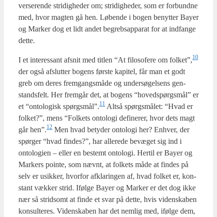
ver­se­ren­de stri­dig­he­der om; stri­dig­he­der, som er for­bund­ne
med, hvor mag­ten gå hen. Løben­de i bogen benyt­ter Bay­er
og Mar­ker dog et lidt andet begrebs­ap­pa­rat for at ind­fan­ge
det­te.
10
I et inter­es­sant afsnit med tit­len “At filo­so­fe­re om folket”,
der også afslut­ter bogens før­ste kapi­tel, får man et godt
greb om deres frem­gangs­må­de og under­sø­gel­sens gen­
stands­felt. Her frem­går det, at bogens “hoved­spørgs­mål” er
11
et “onto­lo­gisk spørgsmål”.
Alt­så spørgs­må­let: “Hvad er
fol­ket?”, mens “Fol­kets onto­lo­gi defi­ne­rer, hvor dets magt
12
går hen”.
Men hvad bety­der onto­lo­gi her? Enhver, der
spør­ger “hvad fin­des?”, har alle­re­de bevæ­get sig ind i
onto­lo­gi­en – eller en bestemt onto­lo­gi. Her­til er Bay­er og
Mar­kers poin­te, som nævnt, at fol­kets måde at fin­des på
selv er usik­ker, hvor­for afkla­rin­gen af, hvad fol­ket er, kon­
stant væk­ker strid. Iføl­ge Bay­er og Mar­ker er det dog ikke
nær så strid­somt at fin­de et svar på det­te, hvis viden­ska­ben
kon­sul­te­res. Viden­ska­ben har det nem­lig med, iføl­ge dem,