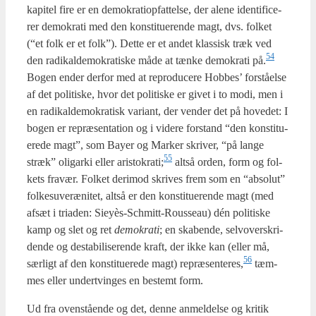
kapi­tel fire er en demo­kra­tiop­fat­tel­se, der ale­ne iden­ti­fi­ce­
rer demo­kra­ti med den kon­sti­tu­e­ren­de magt, dvs. fol­ket
(“et folk er et folk”). Det­te er et andet klas­sisk træk ved
54
den radi­kal­de­mo­kra­ti­ske måde at tæn­ke demo­kra­ti på.
Bogen ender der­for med at repro­du­ce­re Hob­bes’ for­stå­el­se
af det poli­ti­ske, hvor det poli­ti­ske er givet i to modi, men i
en radi­kal­de­mo­kra­tisk vari­ant, der ven­der det på hove­d­et: I
bogen er repræ­sen­ta­tion og i vide­re for­stand “den kon­sti­tu­
e­re­de magt”, som Bay­er og Mar­ker skri­ver, “på lan­ge
55
stræk” oligar­ki eller aristokrati;
alt­så orden, form og fol­
kets fra­vær. Fol­ket der­i­mod skri­ves frem som en “abso­lut”
fol­kes­u­veræ­ni­tet, alt­så er den kon­sti­tu­e­ren­de magt (med
afsæt i tri­a­den: Sieyès-Sch­mitt-Rous­seau) dén poli­ti­ske
kamp og slet og ret
demo­kra­ti
; en ska­ben­de, sel­vover­skri­
den­de og desta­bi­li­se­ren­de kraft, der ikke kan (eller må,
56
sær­ligt af den kon­sti­tu­e­re­de magt) repræsenteres,
tæm­
mes eller undertvin­ges en bestemt form.
Ud fra oven­stå­en­de og det, den­ne anmel­del­se og kri­tik