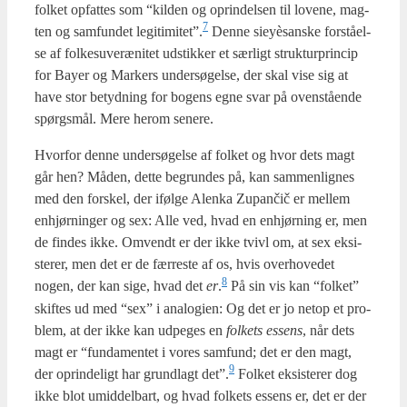
fol­ket opfat­tes som “kil­den og oprin­del­sen til love­ne, mag­
7
ten og sam­fun­det legitimitet”.
Den­ne sieyèsan­ske for­stå­el­
se af fol­kes­u­veræ­ni­tet udstik­ker et sær­ligt struk­tur­prin­cip
for Bay­er og Mar­kers under­sø­gel­se, der skal vise sig at
have stor betyd­ning for bogens egne svar på oven­stå­en­de
spørgs­mål. Mere her­om sene­re.
Hvor­for den­ne under­sø­gel­se af fol­ket og hvor dets magt
går hen? Måden, det­te begrun­des på, kan sam­men­lig­nes
med den for­skel, der iføl­ge Alenka Zupančič er mel­lem
enhjør­nin­ger og sex: Alle ved, hvad en enhjør­ning er, men
de fin­des ikke. Omvendt er der ikke tvivl om, at sex eksi­
ste­rer, men det er de fær­re­ste af os, hvis over­ho­ve­det
8
nogen, der kan sige, hvad det
er
.
På sin vis kan “fol­ket”
skif­tes ud med “sex” i ana­lo­gi­en: Og det er jo net­op et pro­
blem, at der ikke kan udpe­ges en
fol­kets essens
, når dets
magt er “fun­da­men­tet i vores sam­fund; det er den magt,
9
der oprin­de­ligt har grund­lagt det”.
Fol­ket eksi­ste­rer dog
ikke blot umid­del­bart, og hvad fol­kets essens er, det er der