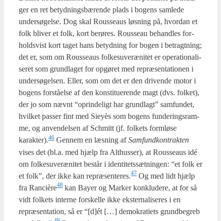
ger en ret betyd­nings­bæ­ren­de plads i bogens sam­le­de
under­sø­gel­se. Dog skal Rous­seaus løs­ning på, hvor­dan et
folk bli­ver et folk, kort berø­res. Rous­seau behand­les for­
holds­vist kort taget hans betyd­ning for bogen i betragt­ning;
det er, som om Rous­seaus fol­kes­u­veræ­ni­tet er ope­ra­tio­na­li­
se­ret som grund­la­get for opgø­ret med repræ­sen­ta­tio­nen i
under­sø­gel­sen. Eller, som om det er den dri­ven­de motor i
bogens for­stå­el­se af den kon­sti­tu­e­ren­de magt (dvs. fol­ket),
der jo som nævnt “oprin­de­ligt har grund­lagt” sam­fun­det,
hvil­ket pas­ser fint med Sieyès som bogens fun­de­rings­ram­
me, og anven­del­sen af Sch­mitt (jf. fol­kets form­lø­se
46
karakter).
Gen­nem en læs­ning af
Sam­fund­kon­trak­ten
vises det (bl.a. med hjælp fra Alt­hus­ser), at Rous­seaus idé
om fol­kes­u­veræ­ni­tet består i iden­ti­tets­sæt­nin­gen: “et folk er
47
et folk”, der ikke kan repræsenteres.
Og med lidt hjælp
48
fra Rancière
kan Bay­er og Mar­ker kon­klu­de­re, at for så
vidt fol­kets inter­ne for­skel­le ikke ekster­na­li­se­res i en
repræ­sen­ta­tion, så er “[d]ét […] demo­kra­tiets grund­be­greb
49