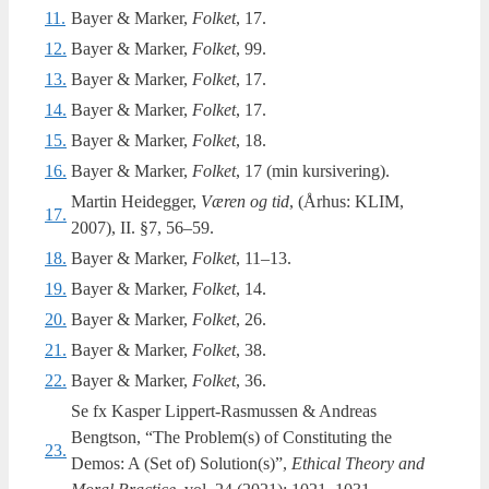
11.
Bayer & Mar­ker,
Fol­ket
, 17.
12.
Bayer & Mar­ker,
Fol­ket
, 99.
13.
Bayer & Mar­ker,
Fol­ket
, 17.
14.
Bayer & Mar­ker,
Fol­ket
, 17.
15.
Bayer & Mar­ker,
Fol­ket
, 18.
16.
Bayer & Mar­ker,
Fol­ket
, 17 (min kursivering).
Martin Hei­deg­ger,
Væren og tid
, (Århus: KLIM,
17.
2007), II. §7, 56–59.
18.
Bayer & Mar­ker,
Fol­ket
, 11–13.
19.
Bayer & Mar­ker,
Fol­ket
, 14.
20.
Bayer & Mar­ker,
Fol­ket
, 26.
21.
Bayer & Mar­ker,
Fol­ket
, 38.
22.
Bayer & Mar­ker,
Fol­ket
, 36.
Se fx Kas­per Lip­pert-Ras­mus­sen & Andreas
Bengtson, “The Problem(s) of Con­sti­tu­ting the
23.
Demos: A (Set of) Solution(s)”,
Ethi­cal The­ory and