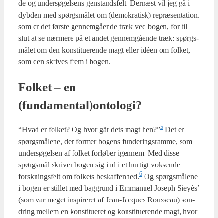
de og under­sø­gel­sens gen­stands­felt. Der­næst vil jeg gå i
dyb­den med spørgs­må­let om (demo­kra­tisk) repræ­sen­ta­tion,
som er det før­ste gen­nem­gå­en­de træk ved bogen, for til
slut at se nær­me­re på et andet gen­nem­gå­en­de træk: spørgs­
må­let om den kon­sti­tu­e­ren­de magt eller idéen om fol­ket,
som den skri­ves frem i bogen.
Fol­ket – en
(fundamental)ontologi?
5
“Hvad er fol­ket? Og hvor går dets magt hen?”
Det er
spørgs­må­le­ne, der for­mer bogens fun­de­rings­ram­me, som
under­sø­gel­sen af fol­ket for­lø­ber igen­nem. Med dis­se
spørgs­mål skri­ver bogen sig ind i et hur­tigt vok­sen­de
6
forsk­nings­felt om fol­kets beskaffenhed.
Og spørgs­må­le­ne
i bogen er stil­let med bag­grund i Emma­nu­el Joseph Sieyès’
(som var meget inspi­re­ret af Jean-Jacques Rous­seau) son­
dring mel­lem en kon­sti­tu­e­ret og kon­sti­tu­e­ren­de magt, hvor