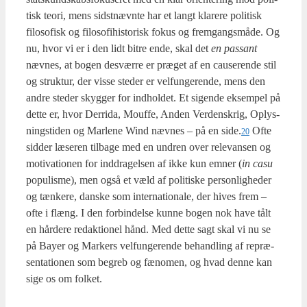
tisk teo­ri, mens sidst­nævn­te har et langt kla­re­re poli­tisk
filo­so­fisk og filo­so­fi­hi­sto­risk fokus og frem­gangs­må­de. Og
nu, hvor vi er i den lidt bit­re ende, skal det
en pas­sant
næv­nes, at bogen desvær­re er præ­get af en cau­se­ren­de stil
og struk­tur, der vis­se ste­der er vel­fun­ge­ren­de, mens den
andre ste­der skyg­ger for ind­hol­det. Et sigen­de eksem­pel på
det­te er, hvor Der­ri­da, Mouf­fe, Anden Ver­denskrig, Oplys­
ning­sti­den og Mar­le­ne Wind næv­nes – på en side.
Ofte
20
sid­der læse­ren til­ba­ge med en undren over rele­van­sen og
moti­va­tio­nen for ind­dra­gel­sen af ikke kun emner (
in casu
populis­me), men også et væld af poli­ti­ske per­son­lig­he­der
og tæn­ke­re, dan­ske som inter­na­tio­na­le, der hives frem –
ofte i flæng. I den for­bin­del­se kun­ne bogen nok have tålt
en hår­de­re redak­tio­nel hånd. Med det­te sagt skal vi nu se
på Bay­er og Mar­kers vel­fun­ge­ren­de behand­ling af repræ­
sen­ta­tio­nen som begreb og fæno­men, og hvad den­ne kan
sige os om fol­ket.