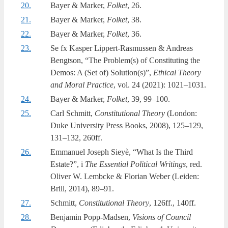
20.
Bayer & Mar­ker,
Fol­ket
, 26.
21.
Bayer & Mar­ker,
Fol­ket
, 38.
22.
Bayer & Mar­ker,
Fol­ket
, 36.
23.
Se fx Kas­per Lip­pert-Ras­mus­sen & Andreas
Bengtson, “The Problem(s) of Con­sti­tu­ting the
Demos: A (Set of) Solution(s)”,
Ethi­cal The­ory
and Moral Prac­tice
, vol. 24 (2021): 1021–1031.
24.
Bayer & Mar­ker,
Fol­ket
, 39, 99–100.
25.
Carl Sch­mitt,
Con­sti­tu­tio­nal The­ory
(Lon­don:
Duke Uni­ver­si­ty Press Books, 2008), 125–129,
131–132, 260ff.
26.
Emmanuel Joseph Sieyè, “What Is the Third
Esta­te?”, i
The Essen­ti­al Poli­ti­cal Wri­tings
, red.
Oli­ver W. Lem­bcke & Flo­ri­an Weber (Lei­den:
Brill, 2014), 89–91.
27.
Schmitt,
Con­sti­tu­tio­nal The­ory
, 126ff., 140ff.
28.
Benjamin Popp-Mad­sen,
Visions of Coun­cil