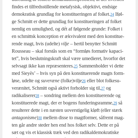
fin­des et til­freds­stil­len­de meta­fy­sisk, objek­tivt, end­si­ge
demo­kra­tisk grund­lag for kon­sti­tu­e­rin­gen af folket.
Iføl­
24
ge Sch­mitt er det­te grund­lag for kon­sti­tu­e­rin­gen af fol­ket
nem­lig en umu­lig­hed, og dét af føl­gen­de grun­de: Fol­ket i
en sch­mittsk kon­cep­tion er ækvi­va­lent med den kon­sti­tu­e­
ren­de magt, hvis (udel­te)
vil­je
– her­til benyt­ter Sch­mitt
Rous­seau – skal for­stås som en “form­løs for­ma­tiv kapa­ci­
tet”, hvis beslut­nings­kraft skal være ume­di­e­ret, hvor­for det
selvsagt ikke kan repræsenteres.
Sam­men­hol­der vi det­te
25
med Sieyès’ – hvis syn på den kon­sti­tu­e­ren­de magts form­
lø­se, udel­te og
suveræ­ne
(folke)vilje
eller blot fol­kes­u­
26
veræ­ni­tet, Sch­mitt også aktivt for­hol­der sig til,
og
27
radikaliserer
– son­dring mel­lem den kon­sti­tu­e­ren­de og
28
kon­sti­tu­e­re­de magt, der er bogens funderingsramme,
så
29
resul­te­rer det­te i en næsten uover­sti­ge­lig kløft (eller stærk
anta­go­nis­me
)
mel­lem dis­se to magt­for­mer, såfremt mag­
30
ten går andre ste­der hen end hos fol­ket selv. Det­te er på
sæt og vis et klas­sisk træk ved den radi­kal­de­mo­kra­ti­ske