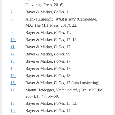
Uni­ver­si­ty Press, 2016).
7.
Bayer & Mar­ker,
Fol­ket
, 11.
8.
Alenka Zupančič,
What
is
sex?
(Cam­brid­ge,
MA: The MIT Press, 2017), 22.
9.
Bayer & Mar­ker,
Fol­ket
, 11.
10.
Bayer & Mar­ker,
Fol­ket
, 17–18.
11.
Bayer & Mar­ker,
Fol­ket
, 17.
12.
Bayer & Mar­ker,
Fol­ket
, 99.
13.
Bayer & Mar­ker,
Fol­ket
, 17.
14.
Bayer & Mar­ker,
Fol­ket
, 17.
15.
Bayer & Mar­ker,
Fol­ket
, 18.
16.
Bayer & Mar­ker,
Fol­ket
, 17 (min kursivering).
17.
Martin Hei­deg­ger,
Væren og tid
, (Århus: KLIM,
2007), II. §7, 56–59.
18.
Bayer & Mar­ker,
Fol­ket
, 11–13.
19.
Bayer & Mar­ker,
Fol­ket
, 14.