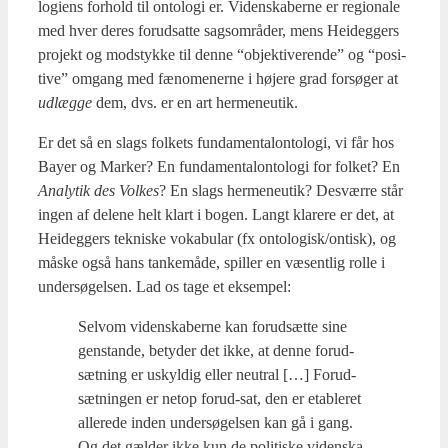
lo­gi­ens for­hold til onto­lo­gi er. Viden­ska­ber­ne er regio­na­le
med hver deres for­ud­sat­te sags­om­rå­der, mens Hei­deg­gers
pro­jekt og mod­styk­ke til den­ne “objek­ti­ve­ren­de” og “posi­
ti­ve” omgang med fæno­me­ner­ne i høje­re grad for­sø­ger at
udlæg­ge
dem, dvs. er en art her­me­neu­tik.
Er det så en slags fol­kets fun­da­men­ta­lon­to­lo­gi, vi får hos
Bay­er og Mar­ker? En fun­da­men­ta­lon­to­lo­gi for fol­ket? En
Ana­ly­tik des Vol­kes
? En slags her­me­neu­tik? Desvær­re står
ingen af dele­ne helt klart i bogen. Langt kla­re­re er det, at
Hei­deg­gers tek­ni­ske voka­bu­lar (fx ontologisk/ontisk), og
måske også hans tan­ke­må­de, spil­ler en væsent­lig rol­le i
under­sø­gel­sen. Lad os tage et eksem­pel:
Selv­om viden­ska­ber­ne kan for­ud­sæt­te sine
gen­stan­de, bety­der det ikke, at den­ne for­ud­
sæt­ning er uskyl­dig eller neut­ral […] For­ud­
sæt­nin­gen er net­op for­ud-sat, den er etab­le­ret
alle­re­de inden under­sø­gel­sen kan gå i gang.
Og det gæl­der ikke kun de poli­ti­ske viden­ska­