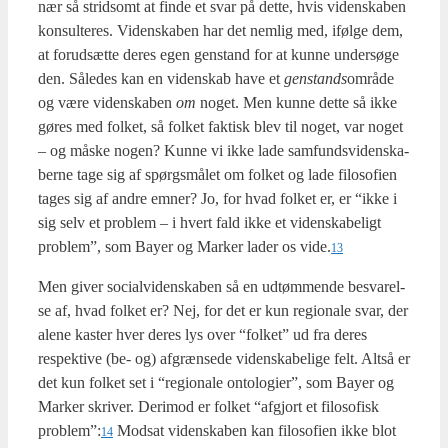
nær så strid­somt at fin­de et svar på det­te, hvis viden­ska­ben
kon­sul­te­res. Viden­ska­ben har det nem­lig med, iføl­ge dem,
at for­ud­sæt­te deres egen gen­stand for at kun­ne under­sø­ge
den. Såle­des kan en viden­skab have et
gen­stands
områ­de
og være viden­ska­ben
om
noget. Men kun­ne det­te så ikke
gøres med fol­ket, så fol­ket fak­tisk blev til noget, var noget
– og måske nogen? Kun­ne vi ikke lade sam­funds­vi­den­ska­
ber­ne tage sig af spørgs­må­let om fol­ket og lade filo­so­fi­en
tages sig af andre emner? Jo, for hvad fol­ket er, er “ikke i
sig selv et pro­blem – i hvert fald ikke et viden­ska­be­ligt
pro­blem”, som Bay­er og Mar­ker lader os vide.
13
Men giver soci­al­vi­den­ska­ben så en udtøm­men­de besva­rel­
se af, hvad fol­ket er? Nej, for det er kun regio­na­le svar, der
ale­ne kaster hver deres lys over “fol­ket” ud fra deres
respek­ti­ve (be- og) afgræn­se­de viden­ska­be­li­ge felt. Alt­så er
det kun fol­ket set i “regio­na­le onto­lo­gi­er”, som Bay­er og
Mar­ker skri­ver. Der­i­mod er fol­ket “afgjort et filo­so­fisk
problem”:
Mod­sat viden­ska­ben kan filo­so­fi­en ikke blot
14