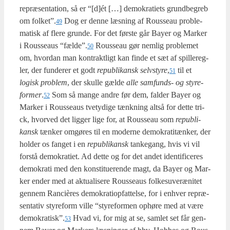
repræ­sen­ta­tion, så er “[d]ét […] demo­kra­tiets grund­be­greb
om folket”.
Dog er den­ne læs­ning af Rous­seau pro­ble­
49
ma­tisk af fle­re grun­de. For det før­ste går Bay­er og Mar­ker
i Rous­seaus “fælde”.
Rous­seau gør nem­lig pro­ble­met
50
om, hvor­dan man kon­trakt­ligt kan fin­de et sæt af spil­le­reg­
ler, der fun­de­rer et godt
repu­bli­kansk selv­sty­re
,
til et
51
logisk pro­blem
, der skul­le gæl­de
alle sam­funds- og sty­re­
for­mer
.
Som så man­ge andre før dem, fal­der Bay­er og
52
Mar­ker i Rous­seaus tve­ty­di­ge tænk­ning alt­så for det­te tri­
ck, hvor­ved det lig­ger lige for, at Rous­seau som
repu­bli­
kansk
tæn­ker omgø­res til en moder­ne demo­kra­ti­tæn­ker, der
hol­der os fan­get i en
repu­bli­kansk
tan­ke­gang, hvis vi vil
for­stå demo­kra­ti­et. Ad det­te og for det andet iden­ti­fi­ce­res
demo­kra­ti med den kon­sti­tu­e­ren­de magt, da Bay­er og Mar­
ker ender med at aktu­a­li­se­re Rous­seaus fol­kes­u­veræ­ni­tet
gen­nem Ran­cières demo­kra­tiop­fat­tel­se, for i enhver repræ­
sen­ta­tiv sty­re­form vil­le “sty­re­for­men ophø­re med at være
demokratisk”.
Hvad vi, for mig at se, sam­let set får gen­
53