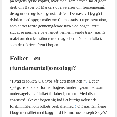
på bogens før­ste kapi­tel, hvor man, som nævnt, får et godt
greb om Bay­er og Mar­kers over­vej­el­ser om frem­gangs­må­
de og under­sø­gel­sens gen­stands­felt. Der­næst vil jeg gå i
dyb­den med spørgs­må­let om (demo­kra­tisk) repræ­sen­ta­tion,
som er det før­ste gen­nem­gå­en­de træk ved bogen, for til
slut at se nær­me­re på et andet gen­nem­gå­en­de træk: spørgs­
må­let om den kon­sti­tu­e­ren­de magt eller idéen om fol­ket,
som den skri­ves frem i bogen.
Fol­ket – en
(fundamental)ontologi?
“Hvad er fol­ket? Og hvor går dets magt hen?”
Det er
5
spørgs­må­le­ne, der for­mer bogens fun­de­rings­ram­me, som
under­sø­gel­sen af fol­ket for­lø­ber igen­nem. Med dis­se
spørgs­mål skri­ver bogen sig ind i et hur­tigt vok­sen­de
forsk­nings­felt om fol­kets beskaffenhed.
Og spørgs­må­le­ne
6
i bogen er stil­let med bag­grund i Emma­nu­el Joseph Sieyès’