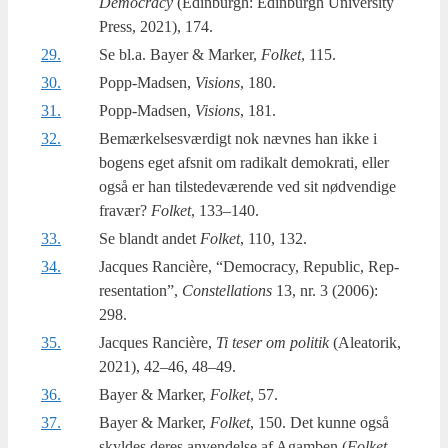
Demo­cra­cy
(Edin­burgh: Edin­burgh Uni­ver­si­ty
Press, 2021), 174.
29.
Se bl.a. Bay­er & Mar­ker,
Fol­ket
, 115.
30.
Popp-Madsen,
Visions
, 180.
31.
Popp-Madsen,
Visions
, 181.
32.
Bemærkelsesværdigt nok næv­nes han ikke i
bogens eget afsnit om radi­kalt demo­kra­ti, eller
også er han til­ste­de­væ­ren­de ved sit nød­ven­di­ge
fra­vær?
Fol­ket
, 133–140.
33.
Se blandt andet
Fol­ket
, 110, 132.
34.
Jacques Ran­cière, “Demo­cra­cy, Repu­blic, Rep­
re­sen­ta­tion”,
Con­stel­la­tions
13, nr. 3 (2006):
298.
35.
Jacques Ran­cière,
Ti teser om poli­tik
(Ale­a­to­rik,
2021), 42–46, 48–49.
36.
Bayer & Mar­ker,
Fol­ket
, 57.
37.
Bayer & Mar­ker,
Fol­ket
, 150. Det kun­ne også
skyl­des deres anven­del­se af Agam­ben (
Fol­ket
,