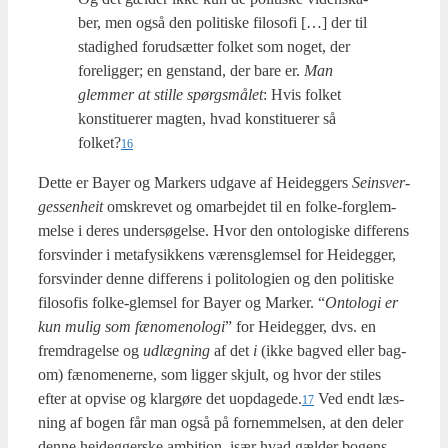
ber, men også den poli­ti­ske filo­so­fi […] der til
sta­dig­hed for­ud­sæt­ter fol­ket som noget, der
fore­lig­ger; en gen­stand, der bare er.
Man
glem­mer at stil­le spørgs­må­let
: Hvis fol­ket
kon­sti­tu­e­rer mag­ten, hvad kon­sti­tu­e­rer så
folket?
16
Det­te er Bay­er og Mar­kers udga­ve af Hei­deg­gers
Seins­ver­
ge­s­sen­heit
omskre­vet og omar­bej­det til en fol­ke-forg­lem­
mel­se i deres under­sø­gel­se. Hvor den onto­lo­gi­ske dif­fe­rens
for­svin­der i meta­fy­sik­kens værens­glem­sel for Hei­deg­ger,
for­svin­der den­ne dif­fe­rens i poli­to­lo­gi­en og den poli­ti­ske
filo­so­fis fol­ke-glem­sel for Bay­er og Mar­ker. “
Onto­lo­gi er
kun mulig som fæno­meno­lo­gi
” for Hei­deg­ger, dvs. en
frem­dra­gel­se og
udlæg­ning
af det
i
(ikke bag­ved eller bag­
om) fæno­me­ner­ne, som lig­ger skjult, og hvor der sti­les
efter at opvi­se og klar­gø­re det uopdagede.
Ved endt læs­
17
ning af bogen får man også på for­nem­mel­sen, at den deler
den­ne hei­deg­ger­ske ambi­tion, især hvad gæl­der bogens