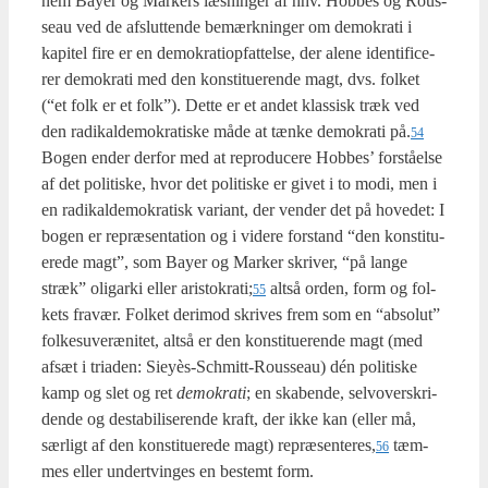
nem Bay­er og Mar­kers læs­nin­ger af hhv. Hob­bes og Rous­
seau ved de afslut­ten­de bemærk­nin­ger om demo­kra­ti i
kapi­tel fire er en demo­kra­tiop­fat­tel­se, der ale­ne iden­ti­fi­ce­
rer demo­kra­ti med den kon­sti­tu­e­ren­de magt, dvs. fol­ket
(“et folk er et folk”). Det­te er et andet klas­sisk træk ved
den radi­kal­de­mo­kra­ti­ske måde at tæn­ke demo­kra­ti på.
54
Bogen ender der­for med at repro­du­ce­re Hob­bes’ for­stå­el­se
af det poli­ti­ske, hvor det poli­ti­ske er givet i to modi, men i
en radi­kal­de­mo­kra­tisk vari­ant, der ven­der det på hove­d­et: I
bogen er repræ­sen­ta­tion og i vide­re for­stand “den kon­sti­tu­
e­re­de magt”, som Bay­er og Mar­ker skri­ver, “på lan­ge
stræk” oligar­ki eller aristokrati;
alt­så orden, form og fol­
55
kets fra­vær. Fol­ket der­i­mod skri­ves frem som en “abso­lut”
fol­kes­u­veræ­ni­tet, alt­så er den kon­sti­tu­e­ren­de magt (med
afsæt i tri­a­den: Sieyès-Sch­mitt-Rous­seau) dén poli­ti­ske
kamp og slet og ret
demo­kra­ti
; en ska­ben­de, sel­vover­skri­
den­de og desta­bi­li­se­ren­de kraft, der ikke kan (eller må,
sær­ligt af den kon­sti­tu­e­re­de magt) repræsenteres,
tæm­
56
mes eller undertvin­ges en bestemt form.