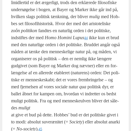
Imid­ler­tid er det ærger­ligt, trods den erklæ­re­de filo­so­fi­ske
under­sø­gel­se i bogen, at Bay­er og Mar­ker ikke går ind på,
hvil­ken slags poli­tisk tænk­ning, der bli­ver
mulig
med Hob­
bes set filo­so­fi­hi­sto­risk. Hvor der med det ari­sto­te­li­ske
zoôn poli­ti­kon
fand­tes en natur­lig orden i det poli­ti­ske,
indstif­tes der med
Homo Homi­ni Lupus
ikke kun et brud
44
med den natur­li­ge orden i det poli­ti­ske. Brud­det angår også
måden at tæn­ke den men­ne­ske­li­ge natur på, og måden, vi
orga­ni­se­rer os på poli­tisk – den er nem­lig ikke læn­ge­re
gud­gi­vet (som Bay­er og Mar­ker dog næv­ner) eller en for­
læn­gel­se af en alle­re­de etab­le­ret (natu­rens) orden: Det poli­
ti­ske er men­ne­ske­skabt; det er vores frem­brin­gel­se – og
med fjer­nel­sen af vores soci­a­le natur
qua
poli­tisk dyr, er
bal­let åbnet for kam­pen om, hvor­dan vi ind­ret­ter os bedst
muligt poli­tisk. Fra og med men­ne­skeul­ven bli­ver det såle­
des
muligt
at give et bud på det­te. Hob­bes’ bud er det poli­ti­ske givet i
to modi: abso­lut suveræ­ni­tet (=
Socie­ty
) eller abso­lut anar­ki
(=
No-socie­ty
).
45