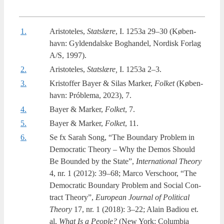
1.
Aristoteles,
Statslæ­re
, I. 1253a 29–30 (Køben­
havn: Gyl­den­dal­ske Bog­han­del, Nor­disk For­lag
A/S, 1997).
2.
Aristoteles,
Statslæ­re,
I. 1253a 2–3.
3.
Kristoffer Bay­er & Silas Mar­ker,
Fol­ket
(Køben­
havn: Próble­ma, 2023), 7.
4.
Bayer & Mar­ker,
Fol­ket
, 7.
5.
Bayer & Mar­ker,
Fol­ket
, 11.
6.
Se fx Sarah Song, “The Boun­dary Pro­blem in
Demo­cra­tic The­ory – Why the Demos Should
Be Boun­ded by the Sta­te”,
Inter­na­tio­nal The­ory
4, nr. 1 (2012): 39–68; Marco Ver­s­choor, “The
Demo­cra­tic Boun­dary Pro­blem and Soci­al Con­
tra­ct The­ory”,
Euro­pe­an Jour­nal of Poli­ti­cal
The­ory
17, nr. 1 (2018): 3–22; Alain Badiou et.
al,
What Is a Peo­ple?
(New York: Colum­bia