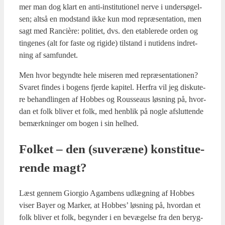
mer man dog klart en anti-insti­tu­tio­nel ner­ve i under­sø­gel­
sen; alt­så en mod­stand ikke kun mod repræ­sen­ta­tion, men
sagt med Ran­cière: poli­ti­et, dvs. den etab­le­re­de orden og
tin­ge­nes (alt for faste og rigi­de) til­stand i nuti­dens indret­
ning af sam­fun­det.
Men hvor begynd­te hele mise­ren med repræ­sen­ta­tio­nen?
Sva­ret fin­des i bogens fjer­de kapi­tel. Her­fra vil jeg dis­ku­te­
re behand­lin­gen af Hob­bes og Rous­seaus løs­ning på, hvor­
dan et folk bli­ver et folk, med hen­blik på nog­le afslut­ten­de
bemærk­nin­ger om bogen i sin hel­hed.
Fol­ket – den (suveræ­ne) kon­sti­tu­e­
ren­de magt?
Læst gen­nem Gio­r­gio Agam­bens udlæg­ning af Hob­bes
viser Bay­er og Mar­ker, at Hob­bes’ løs­ning på, hvor­dan et
folk bli­ver et folk, begyn­der i en bevæ­gel­se fra den beryg­