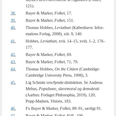
121).
38.
Bayer & Mar­ker,
Fol­ket
, 17.
39.
Bayer & Mar­ker,
Fol­ket
, 151.
40.
Thomas Hob­bes,
Levi­at­han
(Køben­havn: Infor­
ma­tions For­lag, 2008), xiii. 9, 140.
41.
Hobbes,
Levi­at­han
, xvii. 14–15, xvi­ii. 1–2, 176–
177.
42.
Bayer & Mar­ker,
Fol­ket
, 69.
43.
Bayer & Mar­ker,
Fol­ket
, 71, 79.
44.
Thomas Hob­bes,
On the Citizen
(Cam­brid­ge:
Cam­brid­ge Uni­ver­si­ty Press, 1998), 3.
45.
Lig Sch­mits ven/fjen­de-distink­tion. Se Andreas
Mebus,
Populis­me, sla­ve­moral og demo­kra­ti
(Aar­hus: For­la­get Phi­los­op­hia, 2019), 120;
Popp-Mad­sen,
Visions
, 183.
46.
Fx Bay­er & Mar­ker,
Fol­ket
, 89–91, sær­ligt 91.
47.
Bayer & Mar­ker,
Fol­ket
, 81ff., 100.