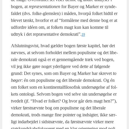
bogen, at
repræ­sen­ta­tio­nen
for Bay­er og Mar­ker er syn­de­
fal­det (dvs. fol­ke-glem­s­len) i måden, hvor­på fol­ket hidtil er
ble­vet tænkt, hvor­for et af “for­må­le­ne med den­ne bog er at
udfor­dre idéen om, at fol­kets magt kun kan kom­me til
udtryk i det repræ­sen­ta­ti­ve demokrati”.
19
Afslut­nings­vist, hvad gæl­der bogen før­ste kapi­tel, bør det
næv­nes, at selv­om for­hol­det mel­lem populis­me og det libe­
ra­le demo­kra­ti også er et gen­nem­gå­en­de træk ved bogen,
vil jeg ikke gøre noget yder­li­ge­re ved det­te af føl­gen­de
grund: Det synes, som om Bay­er og Mar­ker har skre­vet
to
bøger
: én om populis­me og det libe­ra­le demo­kra­ti. Og én
om fol­ket som en kon­ti­nen­tal­fi­lo­so­fisk under­sø­gel­se af fol­
kets onto­lo­gi. Selv­om bogen ved sel­ve sin under­sø­gel­se er
tve­delt (jf. “Hvad er fol­ket? Og hvor går dets magt hen?”),
vir­ker først­nævn­te bog om populis­me og det libe­ra­le
demo­kra­ti, trods man­ge fine poin­ter og ind­sig­ter, ikke sær­
ligt ind­ar­bej­det i sidst­nævn­te, da først­nævn­te vir­ker mere
statskund­skabs­fo­ku­se­ret med en klar ori­en­te­ring mod poli­