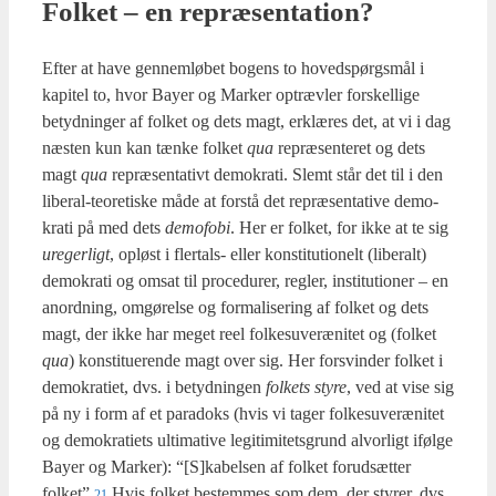
Fol­ket – en repræ­sen­ta­tion?
Efter at have gen­nem­lø­bet bogens to hoved­spørgs­mål i
kapi­tel to, hvor Bay­er og Mar­ker optræv­ler for­skel­li­ge
betyd­nin­ger af fol­ket og dets magt, erklæ­res det, at vi i dag
næsten kun kan tæn­ke fol­ket
qua
repræ­sen­te­ret og dets
magt
qua
repræ­sen­ta­tivt demo­kra­ti. Slemt står det til i den
libe­ral-teo­re­ti­ske måde at for­stå det repræ­sen­ta­ti­ve demo­
kra­ti på med dets
demo­fo­bi
. Her er fol­ket, for ikke at te sig
ure­ger­ligt
, opløst i fler­tals- eller kon­sti­tu­tio­nelt (libe­ralt)
demo­kra­ti og omsat til pro­ce­du­rer, reg­ler, insti­tu­tio­ner – en
anord­ning, omgø­rel­se og for­ma­li­se­ring af fol­ket og dets
magt, der ikke har meget reel fol­kes­u­veræ­ni­tet og (fol­ket
qua
) kon­sti­tu­e­ren­de magt over sig. Her for­svin­der fol­ket i
demo­kra­ti­et, dvs. i betyd­nin­gen
fol­kets sty­re
, ved at vise sig
på ny i form af et para­doks (hvis vi tager fol­kes­u­veræ­ni­tet
og demo­kra­tiets ulti­ma­ti­ve legi­ti­mi­tets­grund alvor­ligt iføl­ge
Bay­er og Mar­ker): “[S]kabelsen af fol­ket for­ud­sæt­ter
folket”.
Hvis fol­ket bestem­mes som dem, der sty­rer, dvs.
21