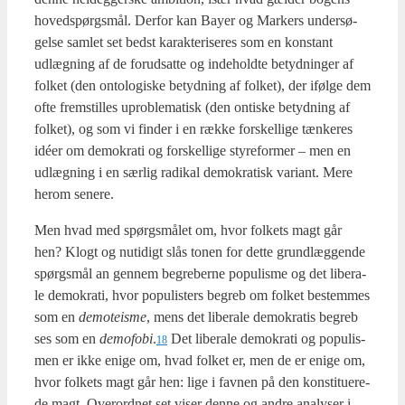
hoved­spørgs­mål. Der­for kan Bay­er og Mar­kers under­sø­
gel­se sam­let set bedst karak­te­ri­se­res som en kon­stant
udlæg­ning af de for­ud­sat­te og inde­hold­te betyd­nin­ger af
fol­ket (den onto­lo­gi­ske betyd­ning af fol­ket), der iføl­ge dem
ofte frem­stil­les upro­ble­ma­tisk (den onti­ske betyd­ning af
fol­ket), og som vi fin­der i en ræk­ke for­skel­li­ge tæn­ke­res
idéer om demo­kra­ti og for­skel­li­ge sty­re­for­mer – men en
udlæg­ning i en sær­lig radi­kal demo­kra­tisk vari­ant. Mere
her­om sene­re.
Men hvad med spørgs­må­let om, hvor fol­kets magt går
hen? Klogt og nuti­digt slås tonen for det­te grund­læg­gen­de
spørgs­mål an gen­nem begre­ber­ne populis­me og det libe­ra­
le demo­kra­ti, hvor populi­sters begreb om fol­ket bestem­mes
som en
demo­tei­s­me
, mens det libe­ra­le demo­kra­tis begreb
ses som en
demo­fo­bi
.
Det libe­ra­le demo­kra­ti og populis­
18
men er ikke eni­ge om, hvad fol­ket er, men de er eni­ge om,
hvor fol­kets magt går hen: lige i fav­nen på den kon­sti­tu­e­re­
de magt. Over­ord­net set viser den­ne og andre ana­ly­ser i