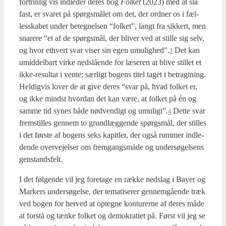
for­trin­lig vis ind­le­der deres bog
Fol­ket
(2023) med at slå
fast, er sva­ret på spørgs­må­let om det, der ord­ner os i fæl­
les­ska­bet under beteg­nel­sen “fol­ket”, langt fra sik­kert, men
sna­re­re “et af de spørgs­mål, der bli­ver ved at stil­le sig selv,
og hvor ethvert svar viser sin egen umulighed”.
Det kan
3
umid­del­bart vir­ke ned­slå­en­de for læse­ren at bli­ve stil­let et
ikke-resul­tat i ven­te; sær­ligt bogens titel taget i betragt­ning.
Hel­dig­vis lover de at give deres “svar på, hvad fol­ket er,
og ikke mindst hvor­dan det kan være, at fol­ket på én og
sam­me tid synes både nød­ven­digt og umuligt”.
Det­te svar
4
frem­stil­les gen­nem to grund­læg­gen­de spørgs­mål, der stil­les
i det før­ste af bogens seks kapit­ler, der også rum­mer ind­le­
den­de over­vej­el­ser om frem­gangs­må­de og under­sø­gel­sens
gen­stands­felt.
I det føl­gen­de vil jeg fore­ta­ge en ræk­ke nedslag i Bay­er og
Mar­kers under­sø­gel­se, der tema­ti­se­rer gen­nem­gå­en­de træk
ved bogen for her­ved at opteg­ne kon­tu­rer­ne af deres måde
at for­stå og tæn­ke fol­ket og demo­kra­ti­et på. Først vil jeg se