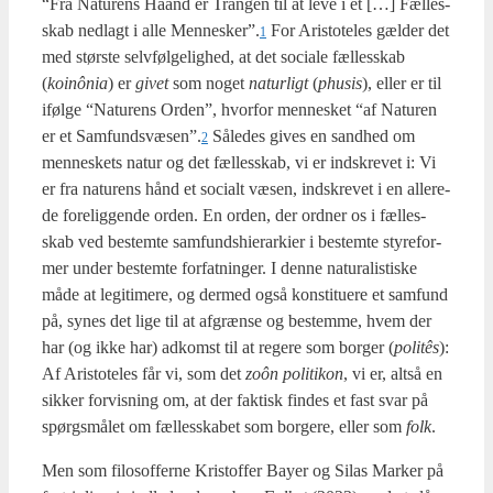
“Fra Natu­rens Haand er Tran­gen til at leve i et […] Fæl­les­
skab ned­lagt i alle Mennesker”.
For Ari­sto­te­les gæl­der det
1
med stør­ste selv­føl­ge­lig­hed, at det soci­a­le fæl­les­skab
(
koinô­nia
) er
givet
som noget
natur­ligt
(
phu­sis
), eller er til
iføl­ge “Natu­rens Orden”, hvor­for men­ne­sket “af Natu­ren
er et Samfundsvæsen”.
Såle­des gives en sand­hed om
2
men­ne­skets natur og det fæl­les­skab, vi er ind­skre­vet i: Vi
er fra natu­rens hånd et soci­alt væsen, ind­skre­vet i en alle­re­
de fore­lig­gen­de orden. En orden, der ord­ner os i fæl­les­
skab ved bestem­te sam­funds­hie­rar­ki­er i bestem­te sty­re­for­
mer under bestem­te for­fat­nin­ger. I den­ne natu­ra­li­sti­ske
måde at legi­ti­me­re, og der­med også kon­sti­tu­e­re et sam­fund
på, synes det lige til at afgræn­se og bestem­me, hvem der
har (og ikke har) adkomst til at rege­re som bor­ger (
politês
):
Af Ari­sto­te­les får vi, som det
zoôn poli­ti­kon
, vi er, alt­så en
sik­ker for­vis­ning om, at der fak­tisk fin­des et fast svar på
spørgs­må­let om fæl­les­ska­bet som bor­ge­re, eller som
folk
.
Men som filo­sof­fer­ne Kri­stof­fer Bay­er og Silas Mar­ker på