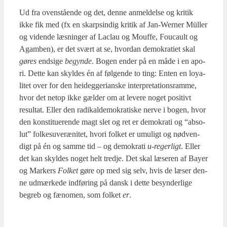
Ud fra oven­stå­en­de og det, den­ne anmel­del­se og kri­tik
ikke fik med (fx en skar­psin­dig kri­tik af Jan-Wer­ner Mül­ler
og viden­de læs­nin­ger af Laclau og Mouf­fe, Foucault og
Agam­ben), er det svært at se, hvor­dan demo­kra­ti­et skal
gøres
end­si­ge
begyn­de
. Bogen ender på en måde i en apo­
ri. Det­te kan skyl­des én af føl­gen­de to ting: Enten en loy­a­
li­tet over for den hei­deg­ge­ri­an­ske inter­pre­ta­tions­ram­me,
hvor det net­op ikke gæl­der om at leve­re noget posi­tivt
resul­tat. Eller den radi­kal­de­mo­kra­ti­ske ner­ve i bogen, hvor
den kon­sti­tu­e­ren­de magt slet og ret er demo­kra­ti og “abso­
lut” fol­kes­u­veræ­ni­tet, hvori fol­ket er umu­ligt og nød­ven­
digt på én og sam­me tid – og demo­kra­ti
u‑regerligt
. Eller
det kan skyl­des noget helt tred­je. Det skal læse­ren af Bay­er
og Mar­kers
Fol­ket
gøre op med sig selv, hvis de læser den­
ne udmær­ke­de ind­fø­ring på dansk i det­te besyn­der­li­ge
begreb og fæno­men, som fol­ket
er
.