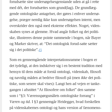
for­ud­sæt­te sine under­sø­gel­ses­gen­stan­de uden at gå i ret­te
med dét, der for­ud­sæt­tes som grund(lag). De grund­læg­
gen­de onto­lo­gi­ske anta­gel­ser, der gøres i enhver under­sø­
gel­se, præ­ger nem­lig ikke kun under­sø­gel­sen inter­nt, men
over­skri­der den også med ekster­ne effek­ter. Noget, viden­
ska­ben synes at glem­me. Hvad angår fol­ket og det poli­ti­
ske, illu­stre­res den­ne poin­te ram­men­de i bogen, når Bay­er
og Mar­ker skri­ver, at: “Det onto­lo­gisk for­ud-sat­te sæt­ter
sig i det politiske”.
15
Som en gen­nem­gå­en­de inter­pre­ta­tions­ram­me i bogen er
det tyde­ligt, at den ind­skri­ver sig i en bestemt tra­di­tion med
hen­syn til dens måde at for­stå onto­lo­gi, viden­skab, filo­so­fi
og navn­lig måden at bedri­ve filo­so­fi på (men
ikke
det poli­
ti­ske, som sene­re skal vises): Langt hen ad vej­en er tan­ke­
gan­gen i afsnit­tet “At filo­so­fe­re om fol­ket” den sam­me
som i “§3: Vær­ens­spørgs­må­lets onto­lo­gi­ske for­rang” i
Væren og tid
. I §3 gen­nem­går Hei­deg­ger, hvad for­skel­len
på viden­ska­ber­nes onto­lo­gi og hans ver­sion af fæno­meno­