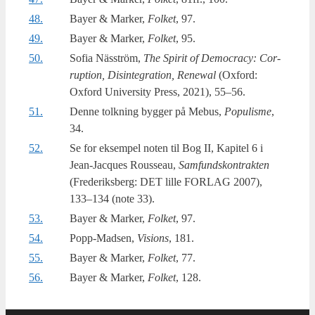
48.
Bayer & Mar­ker,
Fol­ket
, 97.
49.
Bayer & Mar­ker,
Fol­ket
, 95.
50.
Sofia Näs­ström,
The Spi­rit of Demo­cra­cy: Cor­
rup­tion, Dis­in­te­gra­tion, Renewal
(Oxford:
Oxford Uni­ver­si­ty Press, 2021), 55–56.
51.
Denne tolk­ning byg­ger på Mebus,
Populis­me
,
34.
52.
Se for eksem­pel noten til Bog II, Kapi­tel 6 i
Jean-Jacques Rous­seau,
Sam­fund­s­kon­trak­ten
(Fre­de­riks­berg: DET lil­le FORLAG 2007),
133–134 (note 33).
53.
Bayer & Mar­ker,
Fol­ket
, 97.
54.
Popp-Madsen,
Visions
, 181.
55.
Bayer & Mar­ker,
Fol­ket
, 77.
56.
Bayer & Mar­ker,
Fol­ket
, 128.