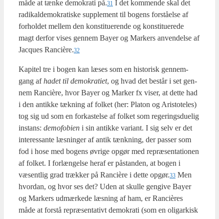
måde at tæn­ke demo­kra­ti på.
I det kom­men­de skal det
31
radi­kal­de­mo­kra­ti­ske sup­ple­ment til bogens for­stå­el­se af
for­hol­det mel­lem den kon­sti­tu­e­ren­de og kon­sti­tu­e­re­de
magt der­for vises gen­nem Bay­er og Mar­kers anven­del­se af
Jacques Rancière.
32
Kapi­tel tre i bogen kan læses som en histo­risk gen­nem­
gang af
hadet til demo­kra­ti­et
, og hvad det består i set gen­
nem Ran­cière, hvor Bay­er og Mar­ker fx viser, at det­te had
i den antik­ke tæk­ning af fol­ket (her: Pla­ton og Ari­sto­te­les)
tog sig ud som en for­ka­stel­se af fol­ket som rege­rings­du­e­lig
instans:
demo­fo­bi­en
i sin antik­ke vari­ant. I sig selv er det
inter­es­san­te læs­nin­ger af antik tænk­ning, der pas­ser som
fod i hose med bogens øvri­ge opgør med repræ­sen­ta­tio­nen
af fol­ket. I for­læn­gel­se her­af er påstan­den, at bogen i
væsent­lig grad træk­ker på Ran­cière i det­te opgør.
Men
33
hvor­dan, og hvor ses det? Uden at skul­le gen­gi­ve Bay­er
og Mar­kers udmær­ke­de læs­ning af ham, er Ran­cières
måde at for­stå repræ­sen­ta­tivt demo­kra­ti (som en oligar­kisk