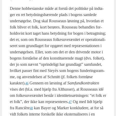
Den­ne hob­be­si­an­ske måde at for­stå det poli­ti­ske på ind­ta­
ger en ret betyd­nings­bæ­ren­de plads i bogens sam­le­de
under­sø­gel­se. Dog skal Rous­seaus løs­ning på, hvor­dan et
folk bli­ver et folk, kort berø­res. Rous­seau behand­les for­
holds­vist kort taget hans betyd­ning for bogen i betragt­ning;
det er, som om Rous­seaus fol­kes­u­veræ­ni­tet er ope­ra­tio­na­li­
se­ret som grund­la­get for opgø­ret med repræ­sen­ta­tio­nen i
under­sø­gel­sen. Eller, som om det er den dri­ven­de motor i
bogens for­stå­el­se af den kon­sti­tu­e­ren­de magt (dvs. fol­ket),
der jo som nævnt “oprin­de­ligt har grund­lagt” sam­fun­det,
hvil­ket pas­ser fint med Sieyès som bogens fun­de­rings­ram­
me, og anven­del­sen af Sch­mitt (jf. fol­kets form­lø­se
karakter).
Gen­nem en læs­ning af
Sam­fund­kon­trak­ten
46
vises det (bl.a. med hjælp fra Alt­hus­ser), at Rous­seaus idé
om fol­kes­u­veræ­ni­tet består i iden­ti­tets­sæt­nin­gen: “et folk er
et folk”, der ikke kan repræsenteres.
Og med lidt hjælp
47
fra Rancière
kan Bay­er og Mar­ker kon­klu­de­re, at for så
48
vidt fol­kets inter­ne for­skel­le ikke ekster­na­li­se­res i en