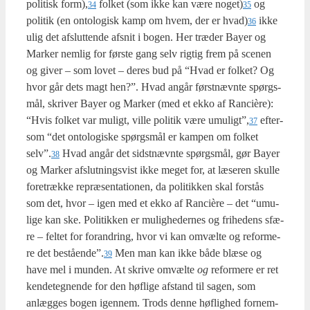
poli­tisk form),
fol­ket (som ikke kan være noget)
og
34
35
poli­tik (en onto­lo­gisk kamp om hvem, der er hvad)
ikke
36
ulig det afslut­ten­de afsnit i bogen. Her træ­der Bay­er og
Mar­ker nem­lig for før­ste gang selv rig­tig frem på sce­nen
og giver – som lovet – deres bud på “Hvad er fol­ket? Og
hvor går dets magt hen?”. Hvad angår først­nævn­te spørgs­
mål, skri­ver Bay­er og Mar­ker (med et ekko af Ran­cière):
“Hvis fol­ket var muligt, vil­le poli­tik være umuligt”,
efter­
37
som “det onto­lo­gi­ske spørgs­mål er kam­pen om fol­ket
selv”.
Hvad angår det sidst­nævn­te spørgs­mål, gør Bay­er
38
og Mar­ker afslut­nings­vist ikke meget for, at læse­ren skul­le
fore­træk­ke repræ­sen­ta­tio­nen, da poli­tik­ken skal for­stås
som det, hvor – igen med et ekko af Ran­cière – det “umu­
li­ge kan ske. Poli­tik­ken er mulig­he­der­nes og fri­he­dens sfæ­
re – fel­tet for for­an­dring, hvor vi kan omvæl­te og refor­me­
re det bestående”.
Men man kan ikke både blæ­se og
39
have mel i mun­den. At skri­ve omvæl­te
og
refor­me­re er ret
ken­de­teg­nen­de for den høfli­ge afstand til sagen, som
anlæg­ges bogen igen­nem. Trods den­ne høflig­hed for­nem­