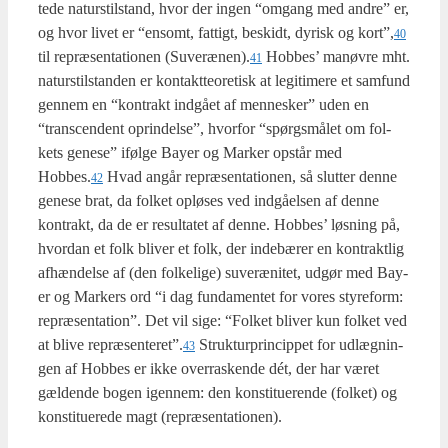
te­de naturstil­stand, hvor der ingen “omgang med andre” er,
og hvor livet er “ensomt, fat­tigt, beskidt, dyrisk og kort”,
40
til repræ­sen­ta­tio­nen (Suverænen).
Hob­bes’ manøv­re mht.
41
naturstil­stan­den er kon­takt­te­o­re­tisk at legi­ti­me­re et sam­fund
gen­nem en “kon­trakt ind­gå­et af men­ne­sker” uden en
“trans­cen­dent oprin­del­se”, hvor­for “spørgs­må­let om fol­
kets gene­se” iføl­ge Bay­er og Mar­ker opstår med
Hobbes.
Hvad angår repræ­sen­ta­tio­nen, så slut­ter den­ne
42
gene­se brat, da fol­ket oplø­ses ved ind­gå­el­sen af den­ne
kon­trakt, da de er resul­ta­tet af den­ne. Hob­bes’ løs­ning på,
hvor­dan et folk bli­ver et folk, der inde­bæ­rer en kon­trakt­lig
afhæn­del­se af (den fol­ke­li­ge) suveræ­ni­tet, udgør med Bay­
er og Mar­kers ord “i dag fun­da­men­tet for vores sty­re­form:
repræ­sen­ta­tion”. Det vil sige: “Fol­ket bli­ver kun fol­ket ved
at bli­ve repræsenteret”.
Struk­tur­prin­cip­pet for udlæg­nin­
43
gen af Hob­bes er ikke over­ra­sken­de dét, der har været
gæl­den­de bogen igen­nem: den kon­sti­tu­e­ren­de (fol­ket) og
kon­sti­tu­e­re­de magt (repræ­sen­ta­tio­nen).