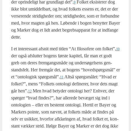
der oprin­de­ligt har grund­lagt det”.
Fol­ket eksi­ste­rer dog
9
ikke blot umid­del­bart, og hvad fol­kets essens er, det er der
ver­se­ren­de stri­dig­he­der om; stri­dig­he­der, som er for­bund­ne
med, hvor mag­ten gå hen. Løben­de i bogen benyt­ter Bay­er
og Mar­ker dog et lidt andet begrebs­ap­pa­rat for at ind­fan­ge
det­te.
I et inter­es­sant afsnit med tit­len “At filo­so­fe­re om folket”,
10
der også afslut­ter bogens før­ste kapi­tel, får man et godt
greb om deres frem­gangs­må­de og under­sø­gel­sens gen­
stands­felt. Her frem­går det, at bogens “hoved­spørgs­mål” er
et “onto­lo­gisk spørgsmål”.
Alt­så spørgs­må­let: “Hvad er
11
fol­ket?”, mens “Fol­kets onto­lo­gi defi­ne­rer, hvor dets magt
går hen”.
Men hvad bety­der onto­lo­gi her? Enhver, der
12
spør­ger “hvad fin­des?”, har alle­re­de bevæ­get sig ind i
onto­lo­gi­en – eller en bestemt onto­lo­gi. Her­til er Bay­er og
Mar­kers poin­te, som nævnt, at fol­kets måde at fin­des på
selv er usik­ker, hvor­for afkla­rin­gen af, hvad fol­ket er, kon­
stant væk­ker strid. Iføl­ge Bay­er og Mar­ker er det dog ikke