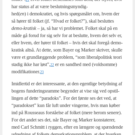
har sta­tus af at være beslut­ningsmyn­dig­
hed(
en
) i demo­kra­ti­et, og hvis spørgs­må­let om, hvem der
så hører til fol­ket (jf. “Hvad er fol­ket?”), skal beslut­tes
demo-kra­tisk
– ja, så har vi pro­ble­met. Fol­ket skal på en
måde gå for­ud for sig selv for at beslut­te, hvem det selv er,
eller hvem, der hører til fol­ket – hvis det skal fore­gå demo­
kra­tisk alt­så. At det­te, som Bay­er og Mar­ker skri­ver, skul­le
være et grund­læg­gen­de pro­blem, “som libe­ral­po­li­tisk teo­ri
sta­dig ikke har løst”,
er en sand­hed med (vold­som­me)
22
modifikationer.
23
Imid­ler­tid er det inter­es­san­te, at den egent­li­ge betyd­ning af
bogens fun­de­rings­ram­me begyn­der at vise sig ved opstil­
lin­gen af det­te “para­doks”. For det før­ste ses det ved, at
“para­dok­set” kun får luft under vin­ger­ne, hvis man køber
ind på Rous­seaus for­stå­el­se af fol­ket (mere her­om sene­re).
For det andet ses det, når Bay­er og Mar­ker kon­sta­te­rer,
med Carl Sch­mitt i ryg­gen, efter en læn­ge­re og spæn­den­de
udred­ning af fol­kets demar­ka­tions­pro­blem, at der hver­ken