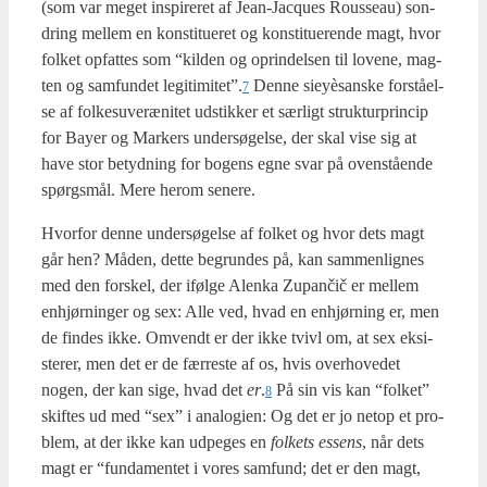
(som var meget inspi­re­ret af Jean-Jacques Rous­seau) son­
dring mel­lem en kon­sti­tu­e­ret og kon­sti­tu­e­ren­de magt, hvor
fol­ket opfat­tes som “kil­den og oprin­del­sen til love­ne, mag­
ten og sam­fun­det legitimitet”.
Den­ne sieyèsan­ske for­stå­el­
7
se af fol­kes­u­veræ­ni­tet udstik­ker et sær­ligt struk­tur­prin­cip
for Bay­er og Mar­kers under­sø­gel­se, der skal vise sig at
have stor betyd­ning for bogens egne svar på oven­stå­en­de
spørgs­mål. Mere her­om sene­re.
Hvor­for den­ne under­sø­gel­se af fol­ket og hvor dets magt
går hen? Måden, det­te begrun­des på, kan sam­men­lig­nes
med den for­skel, der iføl­ge Alenka Zupančič er mel­lem
enhjør­nin­ger og sex: Alle ved, hvad en enhjør­ning er, men
de fin­des ikke. Omvendt er der ikke tvivl om, at sex eksi­
ste­rer, men det er de fær­re­ste af os, hvis over­ho­ve­det
nogen, der kan sige, hvad det
er
.
På sin vis kan “fol­ket”
8
skif­tes ud med “sex” i ana­lo­gi­en: Og det er jo net­op et pro­
blem, at der ikke kan udpe­ges en
fol­kets essens
, når dets
magt er “fun­da­men­tet i vores sam­fund; det er den magt,